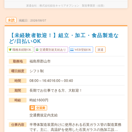
派遣会社
株式会社綜合キャリアオプション 製造事業部（全国）
未読
掲載日
2026/08/07
【未経験者歓迎！】組立・加工・食品製造な
ど/日払いOK
職種未経験OK
交通費別途支給あり
WEB登録OK
派遣
福島県郡山市
勤務地
シフト制
曜日頻度
08:00～16:4016:00～00:40
時間
長期でお仕事できる方、大歓迎！
期間
時給1600円
時給
交通費
交通費規定内支給
半導体製造装置向けに使用される石英ガラス管の製造業務
仕事内容
です。主に、高温炉を使用した石英ガラスの熱加工設…