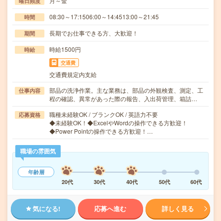
月～金
曜日頻度
08:30～17:1506:00～14:4513:00～21:45
時間
長期でお仕事できる方、大歓迎！
期間
時給1500円
時給
交通費
交通費規定内支給
部品の洗浄作業。主な業務は、部品の外観検査、測定、工
仕事内容
程の確認、異常があった際の報告、入出荷管理、箱詰…
職種未経験OK / ブランクOK / 英語力不要
応募資格
◆未経験OK！◆ExcelやWordの操作できる方歓迎！
◆Power Pointの操作できる方歓迎！…
職場の雰囲気
年齢層
20代
30代
40代
50代
60代
気になる!
応募へ進む
詳しく見る