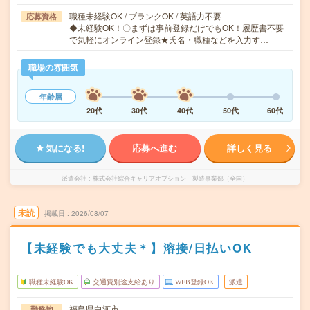
職種未経験OK / ブランクOK / 英語力不要
応募資格
◆未経験OK！〇まずは事前登録だけでもOK！履歴書不要
で気軽にオンライン登録★氏名・職種などを入力す…
職場の雰囲気
年齢層
20代
30代
40代
50代
60代
気になる!
応募へ進む
詳しく見る
派遣会社
株式会社綜合キャリアオプション 製造事業部（全国）
未読
掲載日
2026/08/07
【未経験でも大丈夫＊】溶接/日払いOK
職種未経験OK
交通費別途支給あり
WEB登録OK
派遣
福島県白河市
勤務地