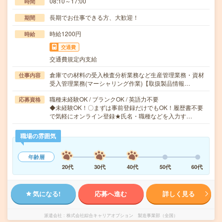
08:10～17:00
時間
長期でお仕事できる方、大歓迎！
期間
時給1200円
時給
交通費
交通費規定内支給
倉庫での材料の受入検査分析業務など生産管理業務・資材
仕事内容
受入管理業務(マーシャリング作業)【取扱製品情報…
職種未経験OK / ブランクOK / 英語力不要
応募資格
◆未経験OK！〇まずは事前登録だけでもOK！履歴書不要
で気軽にオンライン登録★氏名・職種などを入力す…
職場の雰囲気
年齢層
20代
30代
40代
50代
60代
気になる!
応募へ進む
詳しく見る
派遣会社
株式会社綜合キャリアオプション 製造事業部（全国）