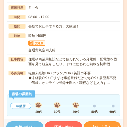
月～金
曜日頻度
08:00～17:00
時間
長期でお仕事できる方、大歓迎！
期間
時給1400円
時給
交通費
交通費規定内支給
住居や商業用施設などで使われている分電盤・配電盤を図
仕事内容
面を見て組立をしたり、それに使われる銅線を切断機…
職種未経験OK / ブランクOK / 英語力不要
応募資格
◆未経験OK！〇まずは事前登録だけでもOK！履歴書不要
で気軽にオンライン登録★氏名・職種などを入力す…
職場の雰囲気
年齢層
20代
30代
40代
50代
60代
気になる!
応募へ進む
詳しく見る