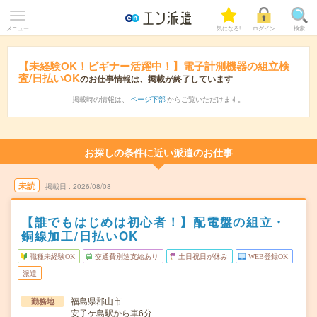
メニュー
気になる!
ログイン
検索
【未経験OK！ビギナー活躍中！】電子計測機器の組立検
査/日払いOK
のお仕事情報は、掲載が終了しています
掲載時の情報は、
ページ下部
からご覧いただけます。
お探しの条件に近い派遣のお仕事
未読
掲載日
2026/08/08
【誰でもはじめは初心者！】配電盤の組立・
銅線加工/日払いOK
職種未経験OK
交通費別途支給あり
土日祝日が休み
WEB登録OK
派遣
福島県郡山市
勤務地
安子ケ島駅から車6分