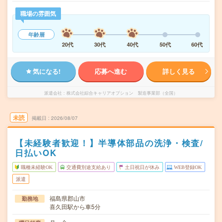
職場の雰囲気
年齢層
20代
30代
40代
50代
60代
気になる!
応募へ進む
詳しく見る
派遣会社
株式会社綜合キャリアオプション 製造事業部（全国）
未読
掲載日
2026/08/07
【未経験者歓迎！】半導体部品の洗浄・検査/
日払いOK
職種未経験OK
交通費別途支給あり
土日祝日が休み
WEB登録OK
派遣
福島県郡山市
勤務地
喜久田駅から車5分