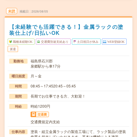
未読
掲載日
2026/08/05
【未経験でも活躍できる！】金属ラックの塗
装仕上げ/日払いOK
職種未経験OK
交通費別途支給あり
土日祝日が休み
WEB登録OK
派遣
福島県石川郡
勤務地
泉郷駅から車17分
月～金
曜日頻度
08:45～17:4520:45～05:45
時間
長期でお仕事できる方、大歓迎！
期間
時給1200円
時給
交通費
交通費規定内支給
塗装・組立金属ラックの製造工場にて、ラック製品の塗装
仕事内容
作業を担当していただきます。基本は機械による塗装…