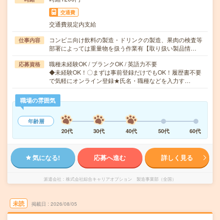
交通費
交通費規定内支給
コンビニ向け飲料の製造・ドリンクの製造、果肉の検査等
仕事内容
部署によっては重量物を扱う作業有【取り扱い製品情…
職種未経験OK / ブランクOK / 英語力不要
応募資格
◆未経験OK！〇まずは事前登録だけでもOK！履歴書不要
で気軽にオンライン登録★氏名・職種などを入力す…
職場の雰囲気
年齢層
20代
30代
40代
50代
60代
気になる!
応募へ進む
詳しく見る
派遣会社
株式会社綜合キャリアオプション 製造事業部（全国）
未読
掲載日
2026/08/05