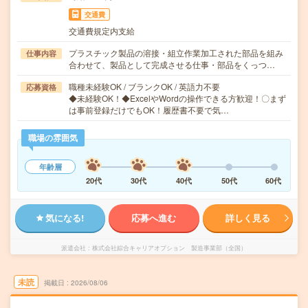
交通費
交通費規定内支給
プラスチック製品の溶接・組立作業加工された部品を組み
仕事内容
合わせて、製品として完成させる仕事・部品をくっつ…
職種未経験OK / ブランクOK / 英語力不要
応募資格
◆未経験OK！◆ExcelやWordの操作できる方歓迎！〇まず
は事前登録だけでもOK！履歴書不要で気…
職場の雰囲気
年齢層
20代
30代
40代
50代
60代
気になる!
応募へ進む
詳しく見る
派遣会社
株式会社綜合キャリアオプション 製造事業部（全国）
未読
掲載日
2026/08/06