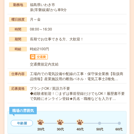
福島県いわき市
勤務地
泉(常磐線)駅から車9分
月～金
曜日頻度
08:00～16:30
時間
長期でお仕事できる方、大歓迎！
期間
時給2100円
時給
交通費
交通費規定内支給
工場内での電気設備や配線の工事・保守保全業務【取扱商
仕事内容
品情報】産業施設用の断熱パネル・電気工事士2種免…
ブランクOK / 英語力不要
応募資格
◆経験者歓迎！〇まずは事前登録だけでもOK！履歴書不要
で気軽にオンライン登録★氏名・職種などを入力す…
職場の雰囲気
年齢層
20代
30代
40代
50代
60代