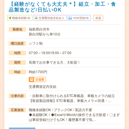
【経験がなくても大丈夫＊】組立・加工・食
品製造など/日払いOK
職種未経験OK
交通費別途支給あり
WEB登録OK
派遣
福島県白河市
勤務地
新白河駅から車10分
シフト制
曜日頻度
07:00～19:0019:00～07:00
時間
長期でお仕事できる方、大歓迎！
期間
時給1700円
時給
交通費
交通費規定内支給
・自動車に取付けられるETC車載器、車載カメラの組立
仕事内容
【取扱製品情報】ETC車載器、車載カメラ≪待遇・…
職種未経験OK / ブランクOK / 英語力不要
応募資格
◆未経験OK！◆ExcelやWordの操作できる方歓迎！〇まず
は事前登録だけでもOK！履歴書不要で気…