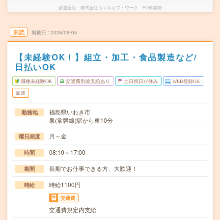
派遣会社
株式会社ウィルオブ・ワーク FO事業部
未読
掲載日
2026/08/05
【未経験OK！】組立・加工・食品製造など/
日払いOK
職種未経験OK
交通費別途支給あり
土日祝日が休み
WEB登録OK
派遣
福島県いわき市
勤務地
泉(常磐線)駅から車10分
月～金
曜日頻度
08:10～17:00
時間
長期でお仕事できる方、大歓迎！
期間
時給1100円
時給
交通費
交通費規定内支給