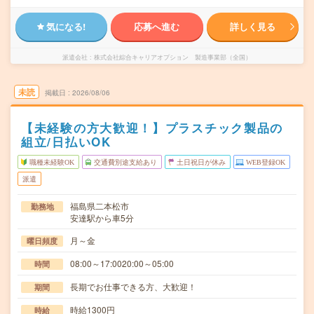
気になる!
応募へ進む
詳しく見る
派遣会社
株式会社綜合キャリアオプション 製造事業部（全国）
未読
掲載日
2026/08/06
【未経験の方大歓迎！】プラスチック製品の
組立/日払いOK
職種未経験OK
交通費別途支給あり
土日祝日が休み
WEB登録OK
派遣
福島県二本松市
勤務地
安達駅から車5分
月～金
曜日頻度
08:00～17:0020:00～05:00
時間
長期でお仕事できる方、大歓迎！
期間
時給1300円
時給