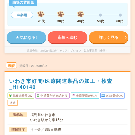
職場の雰囲気
年齢層
20代
30代
40代
50代
60代
気になる!
応募へ進む
詳しく見る
派遣会社
株式会社綜合キャリアオプション 製造事業部（全国）
未読
掲載日
2026/08/05
いわき市好間/医療関連製品の加工・検査
_H140140
職種未経験OK
交通費別途支給あり
土日祝日が休み
WEB登録OK
派遣
福島県いわき市
勤務地
いわき駅から車15分
月～金／週5日勤務
曜日頻度