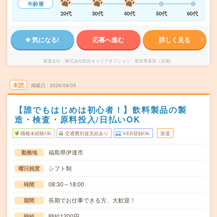
年齢層
20代
30代
40代
50代
60代
気になる!
応募へ進む
詳しく見る
派遣会社
株式会社綜合キャリアオプション 製造事業部（全国）
未読
掲載日
2026/08/05
【誰でもはじめは初心者！】飲料製品の製
造・検査・原料投入/日払いOK
職種未経験OK
交通費別途支給あり
WEB登録OK
派遣
福島県伊達市
勤務地
シフト制
曜日頻度
08:30～18:00
時間
長期でお仕事できる方、大歓迎！
期間
時給1200円
時給