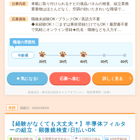
車載に取り付けられるナビの液晶パネルの検査、組立業務
仕事内容
重量物はほとんどなく、空調の効いたきれいな職場で…
職種未経験OK / ブランクOK / 英語力不要
応募資格
◆未経験OK！〇まずは事前登録だけでもOK！履歴書不要
で気軽にオンライン登録★氏名・職種などを入力す…
職場の雰囲気
年齢層
20代
30代
40代
50代
60代
気になる!
応募へ進む
詳しく見る
派遣会社
株式会社綜合キャリアオプション 製造事業部（全国）
未読
掲載日
2026/08/05
【経験がなくても大丈夫＊】半導体フィルタ
ーの組立・顕微鏡検査/日払いOK
職種未経験OK
交通費別途支給あり
土日祝日が休み
WEB登録OK