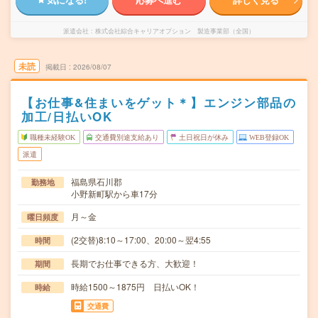
派遣会社
株式会社綜合キャリアオプション 製造事業部（全国）
未読
掲載日
2026/08/07
【お仕事&住まいをゲット＊】エンジン部品の
加工/日払いOK
職種未経験OK
交通費別途支給あり
土日祝日が休み
WEB登録OK
派遣
福島県石川郡
勤務地
小野新町駅から車17分
月～金
曜日頻度
(2交替)8:10～17:00、20:00～翌4:55
時間
長期でお仕事できる方、大歓迎！
期間
時給1500～1875円 日払いOK！
時給
交通費