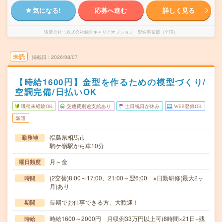
気になる!
応募へ進む
詳しく見る
派遣会社
株式会社綜合キャリアオプション 製造事業部（全国）
未読
掲載日
2026/08/07
【時給1600円】金型を作るための模型づくり/
空調完備/日払いOK
職種未経験OK
交通費別途支給あり
土日祝日が休み
WEB登録OK
派遣
福島県相馬市
勤務地
駒ケ嶺駅から車10分
月～金
曜日頻度
(2交替)8:00～17:00、21:00～翌6:00 ※日勤研修(最大2ヶ
時間
月)あり
長期でお仕事できる方、大歓迎！
期間
時給1600～2000円 月収例33万円以上可(8時間×21日+残
時給