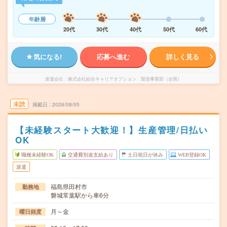
年齢層
20代
30代
40代
50代
60代
気になる!
応募へ進む
詳しく見る
派遣会社
株式会社綜合キャリアオプション 製造事業部（全国）
未読
掲載日
2026/08/05
【未経験スタート大歓迎！】生産管理/日払い
OK
職種未経験OK
交通費別途支給あり
土日祝日が休み
WEB登録OK
派遣
福島県田村市
勤務地
磐城常葉駅から車6分
月～金
曜日頻度