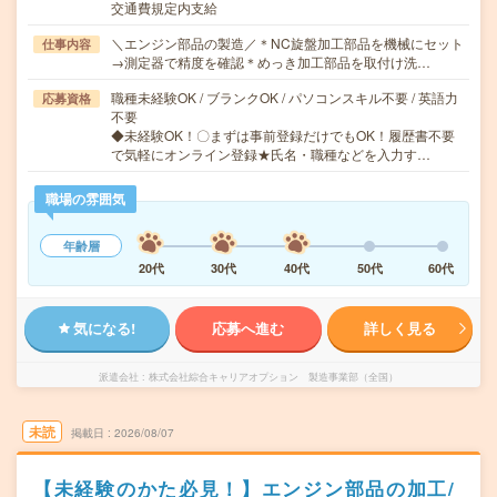
交通費規定内支給
＼エンジン部品の製造／＊NC旋盤加工部品を機械にセット
仕事内容
→測定器で精度を確認＊めっき加工部品を取付け洗…
職種未経験OK / ブランクOK / パソコンスキル不要 / 英語力
応募資格
不要
◆未経験OK！〇まずは事前登録だけでもOK！履歴書不要
で気軽にオンライン登録★氏名・職種などを入力す…
職場の雰囲気
年齢層
20代
30代
40代
50代
60代
気になる!
応募へ進む
詳しく見る
派遣会社
株式会社綜合キャリアオプション 製造事業部（全国）
未読
掲載日
2026/08/07
【未経験のかた必見！】エンジン部品の加工/