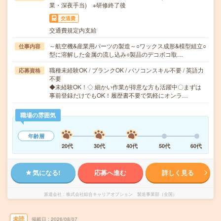
業・深夜手当) ※研修終了後
交通費
交通費規定内支給
～航空機&産業用パーツの製造～○ワックス成形&模型組立○
仕事内容
型に溶解した金属の流し込み○製品のデコボコ取…
職種未経験OK / ブランクOK / パソコンスキル不要 / 英語力
応募資格
不要
◆未経験OK！◇ 細かい作業が得意な方も活躍中〇まずは
事前登録だけでもOK！履歴書不要で気軽にオンラ…
職場の雰囲気
年齢層
20代
30代
40代
50代
60代
気になる!
応募へ進む
詳しく見る
派遣会社
株式会社綜合キャリアオプション 製造事業部（全国）
未読
掲載日
2026/08/07