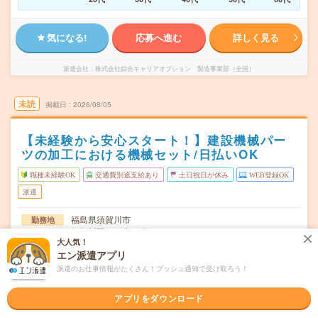
気になる!
応募へ進む
詳しく見る
派遣会社
株式会社綜合キャリアオプション 製造事業部（全国）
未読
掲載日
2026/08/05
【未経験から安心スタート！】建設機械パー
ツの加工における機械セット/日払いOK
職種未経験OK
交通費別途支給あり
土日祝日が休み
WEB登録OK
派遣
福島県須賀川市
勤務地
須賀川駅から車20分
大人気！
エン派遣アプリ
月～金
曜日頻度
派遣のお仕事情報がたくさん！プッシュ通知で受け取ろう！
08:00～16:4520:00～04:45
時間
アプリをダウンロード
長期でお仕事できる方、大歓迎！
期間