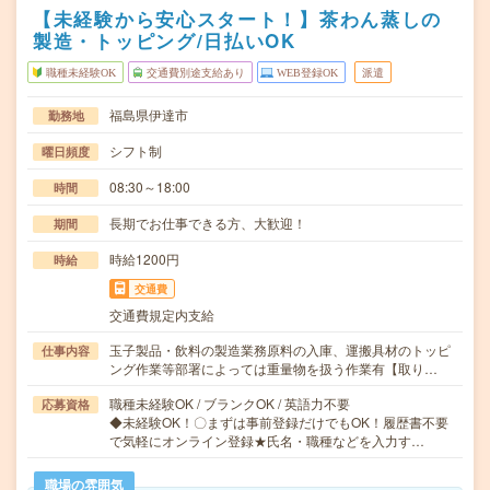
【未経験から安心スタート！】茶わん蒸しの
製造・トッピング/日払いOK
職種未経験OK
交通費別途支給あり
WEB登録OK
派遣
福島県伊達市
勤務地
シフト制
曜日頻度
08:30～18:00
時間
長期でお仕事できる方、大歓迎！
期間
時給1200円
時給
交通費
交通費規定内支給
玉子製品・飲料の製造業務原料の入庫、運搬具材のトッピ
仕事内容
ング作業等部署によっては重量物を扱う作業有【取り…
職種未経験OK / ブランクOK / 英語力不要
応募資格
◆未経験OK！〇まずは事前登録だけでもOK！履歴書不要
で気軽にオンライン登録★氏名・職種などを入力す…
職場の雰囲気