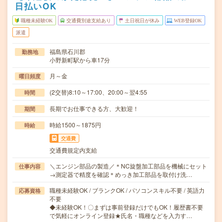
日払いOK
職種未経験OK
交通費別途支給あり
土日祝日が休み
WEB登録OK
派遣
福島県石川郡
勤務地
小野新町駅から車17分
月～金
曜日頻度
(2交替)8:10～17:00、20:00～翌4:55
時間
長期でお仕事できる方、大歓迎！
期間
時給1500～1875円
時給
交通費
交通費規定内支給
＼エンジン部品の製造／＊NC旋盤加工部品を機械にセット
仕事内容
→測定器で精度を確認＊めっき加工部品を取付け洗…
職種未経験OK / ブランクOK / パソコンスキル不要 / 英語力
応募資格
不要
◆未経験OK！〇まずは事前登録だけでもOK！履歴書不要
で気軽にオンライン登録★氏名・職種などを入力す…