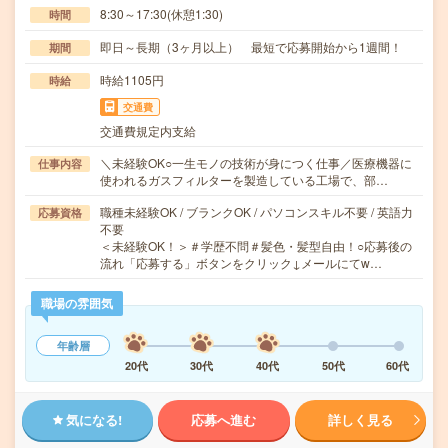
8:30～17:30(休憩1:30)
時間
即日～長期（3ヶ月以上） 最短で応募開始から1週間！
期間
時給1105円
時給
交通費
交通費規定内支給
＼未経験OK○一生モノの技術が身につく仕事／医療機器に
仕事内容
使われるガスフィルターを製造している工場で、部…
職種未経験OK / ブランクOK / パソコンスキル不要 / 英語力
応募資格
不要
＜未経験OK！＞＃学歴不問＃髪色・髪型自由！○応募後の
流れ「応募する」ボタンをクリック↓メールにてw…
職場の雰囲気
年齢層
20代
30代
40代
50代
60代
気になる!
応募へ進む
詳しく見る