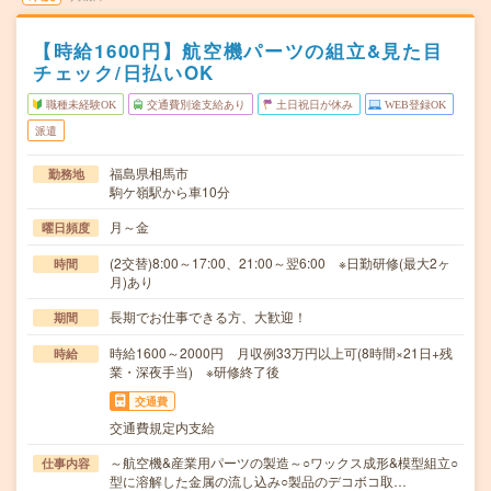
【時給1600円】航空機パーツの組立&見た目
チェック/日払いOK
職種未経験OK
交通費別途支給あり
土日祝日が休み
WEB登録OK
派遣
福島県相馬市
勤務地
駒ケ嶺駅から車10分
月～金
曜日頻度
(2交替)8:00～17:00、21:00～翌6:00 ※日勤研修(最大2ヶ
時間
月)あり
長期でお仕事できる方、大歓迎！
期間
時給1600～2000円 月収例33万円以上可(8時間×21日+残
時給
業・深夜手当) ※研修終了後
交通費
交通費規定内支給
～航空機&産業用パーツの製造～○ワックス成形&模型組立○
仕事内容
型に溶解した金属の流し込み○製品のデコボコ取…