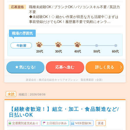
職種未経験OK / ブランクOK / パソコンスキル不要 / 英語力
応募資格
不要
◆未経験OK！◇ 細かい作業が得意な方も活躍中〇まずは
事前登録だけでもOK！履歴書不要で気軽にオンラ…
職場の雰囲気
年齢層
20代
30代
40代
50代
60代
気になる!
応募へ進む
詳しく見る
派遣会社
株式会社綜合キャリアオプション 製造事業部（全国）
未読
掲載日
2026/08/06
【経験者歓迎！】組立・加工・食品製造など/
日払いOK
交通費別途支給あり
土日祝日が休み
WEB登録OK
派遣