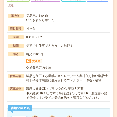
派遣
福島県いわき市
勤務地
いわき駅から車10分
月～金
曜日頻度
08:30～17:00
時間
長期でお仕事できる方、大歓迎！
期間
時給1160円
時給
交通費
交通費規定内支給
製品を加工する機械のオペレーター作業【取り扱い製品情
仕事内容
報】半導体装置に使用されるフィルター≪待遇・福利…
職種未経験OK / ブランクOK / 英語力不要
応募資格
◆未経験OK！〇まずは事前登録だけでもOK！履歴書不要
で気軽にオンライン登録★氏名・職種などを入力す…
職場の雰囲気