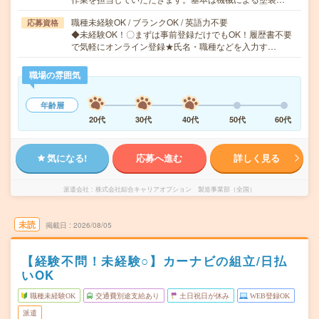
職種未経験OK / ブランクOK / 英語力不要
応募資格
◆未経験OK！〇まずは事前登録だけでもOK！履歴書不要
で気軽にオンライン登録★氏名・職種などを入力す…
職場の雰囲気
年齢層
20代
30代
40代
50代
60代
気になる!
応募へ進む
詳しく見る
派遣会社
株式会社綜合キャリアオプション 製造事業部（全国）
未読
掲載日
2026/08/05
【経験不問！未経験○】カーナビの組立/日払
いOK
職種未経験OK
交通費別途支給あり
土日祝日が休み
WEB登録OK
派遣