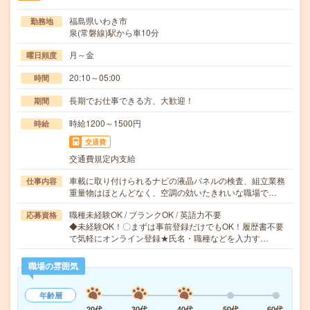
福島県いわき市
勤務地
泉(常磐線)駅から車10分
月～金
曜日頻度
20:10～05:00
時間
長期でお仕事できる方、大歓迎！
期間
時給1200～1500円
時給
交通費
交通費規定内支給
車載に取り付けられるナビの液晶パネルの検査、組立業務
仕事内容
重量物はほとんどなく、空調の効いたきれいな職場で…
職種未経験OK / ブランクOK / 英語力不要
応募資格
◆未経験OK！〇まずは事前登録だけでもOK！履歴書不要
で気軽にオンライン登録★氏名・職種などを入力す…
職場の雰囲気
年齢層
20代
30代
40代
50代
60代