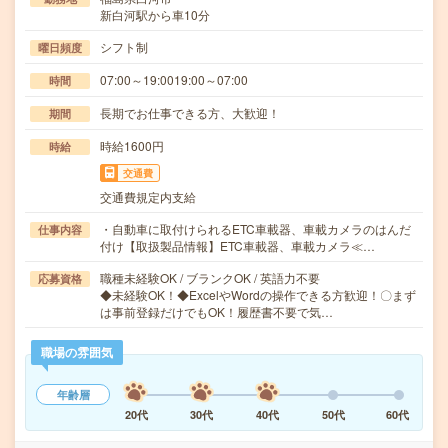
新白河駅から車10分
シフト制
曜日頻度
07:00～19:0019:00～07:00
時間
長期でお仕事できる方、大歓迎！
期間
時給1600円
時給
交通費
交通費規定内支給
・自動車に取付けられるETC車載器、車載カメラのはんだ
仕事内容
付け【取扱製品情報】ETC車載器、車載カメラ≪…
職種未経験OK / ブランクOK / 英語力不要
応募資格
◆未経験OK！◆ExcelやWordの操作できる方歓迎！〇まず
は事前登録だけでもOK！履歴書不要で気…
職場の雰囲気
年齢層
20代
30代
40代
50代
60代