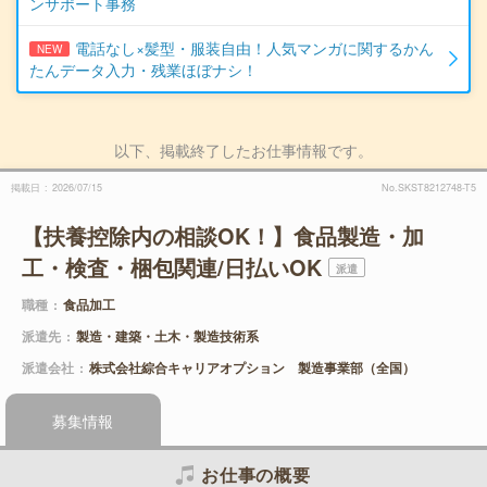
ンサポート事務
電話なし×髪型・服装自由！人気マンガに関するかん
NEW
たんデータ入力・残業ほぼナシ！
以下、掲載終了したお仕事情報です。
掲載日
2026/07/15
No.SKST8212748-T5
【扶養控除内の相談OK！】食品製造・加
工・検査・梱包関連/日払いOK
派遣
職種
食品加工
派遣先
製造・建築・土木・製造技術系
派遣会社
株式会社綜合キャリアオプション 製造事業部（全国）
募集情報
お仕事の概要