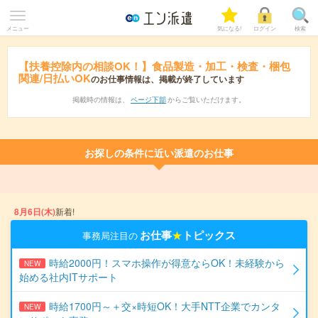
メニュー
気になる!
ログイン
検索
【扶養控除内の相談OK！】食品製造・加工・検査・梱包
関連/日払いOK
のお仕事情報は、掲載が終了しています
掲載時の情報は、
ページ下部
からご覧いただけます。
お探しの条件に近い派遣のお仕事
8月6日(木)
新着!
お仕事
★
トピックス
事務局注目の
時給2000円！スマホ操作が得意ならOK！未経験から
NEW
始める社内ITサポート
時給1700円～＋交×時短OK！大手NTT企業でカンタ
NEW