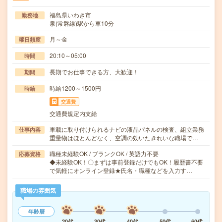
福島県いわき市
勤務地
泉(常磐線)駅から車10分
月～金
曜日頻度
20:10～05:00
時間
長期でお仕事できる方、大歓迎！
期間
時給1200～1500円
時給
交通費
交通費規定内支給
車載に取り付けられるナビの液晶パネルの検査、組立業務
仕事内容
重量物はほとんどなく、空調の効いたきれいな職場で…
職種未経験OK / ブランクOK / 英語力不要
応募資格
◆未経験OK！〇まずは事前登録だけでもOK！履歴書不要
で気軽にオンライン登録★氏名・職種などを入力す…
職場の雰囲気
年齢層
20代
30代
40代
50代
60代