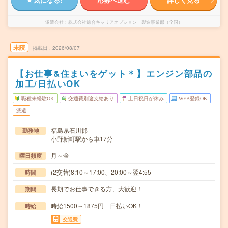
派遣会社
株式会社綜合キャリアオプション 製造事業部（全国）
未読
掲載日
2026/08/07
【お仕事&住まいをゲット＊】エンジン部品の
加工/日払いOK
職種未経験OK
交通費別途支給あり
土日祝日が休み
WEB登録OK
派遣
福島県石川郡
勤務地
小野新町駅から車17分
月～金
曜日頻度
(2交替)8:10～17:00、20:00～翌4:55
時間
長期でお仕事できる方、大歓迎！
期間
時給1500～1875円 日払いOK！
時給
交通費