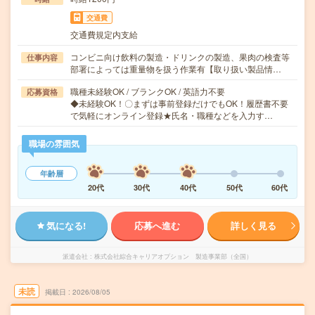
交通費
交通費規定内支給
コンビニ向け飲料の製造・ドリンクの製造、果肉の検査等
仕事内容
部署によっては重量物を扱う作業有【取り扱い製品情…
職種未経験OK / ブランクOK / 英語力不要
応募資格
◆未経験OK！〇まずは事前登録だけでもOK！履歴書不要
で気軽にオンライン登録★氏名・職種などを入力す…
職場の雰囲気
年齢層
20代
30代
40代
50代
60代
気になる!
応募へ進む
詳しく見る
派遣会社
株式会社綜合キャリアオプション 製造事業部（全国）
未読
掲載日
2026/08/05