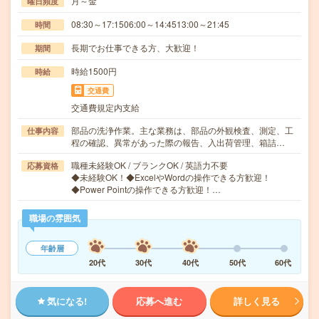
月～金
曜日頻度
08:30～17:1506:00～14:4513:00～21:45
時間
長期でお仕事できる方、大歓迎！
期間
時給1500円
時給
交通費
交通費規定内支給
部品の洗浄作業。主な業務は、部品の外観検査、測定、工
仕事内容
程の確認、異常があった際の報告、入出荷管理、箱詰…
職種未経験OK / ブランクOK / 英語力不要
応募資格
◆未経験OK！◆ExcelやWordの操作できる方歓迎！
◆Power Pointの操作できる方歓迎！…
職場の雰囲気
年齢層
20代
30代
40代
50代
60代
気になる!
応募へ進む
詳しく見る