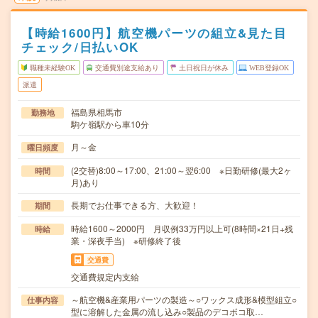
【時給1600円】航空機パーツの組立&見た目
チェック/日払いOK
職種未経験OK
交通費別途支給あり
土日祝日が休み
WEB登録OK
派遣
福島県相馬市
勤務地
駒ケ嶺駅から車10分
月～金
曜日頻度
(2交替)8:00～17:00、21:00～翌6:00 ※日勤研修(最大2ヶ
時間
月)あり
長期でお仕事できる方、大歓迎！
期間
時給1600～2000円 月収例33万円以上可(8時間×21日+残
時給
業・深夜手当) ※研修終了後
交通費
交通費規定内支給
～航空機&産業用パーツの製造～○ワックス成形&模型組立○
仕事内容
型に溶解した金属の流し込み○製品のデコボコ取…