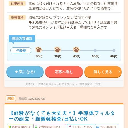
車載に取り付けられるナビの液晶パネルの検査、組立業務
仕事内容
重量物はほとんどなく、空調の効いたきれいな職場で…
職種未経験OK / ブランクOK / 英語力不要
応募資格
◆未経験OK！〇まずは事前登録だけでもOK！履歴書不要
で気軽にオンライン登録★氏名・職種などを入力す…
職場の雰囲気
年齢層
20代
30代
40代
50代
60代
気になる!
応募へ進む
詳しく見る
派遣会社
株式会社綜合キャリアオプション 製造事業部（全国）
未読
掲載日
2026/08/05
【経験がなくても大丈夫＊】半導体フィルタ
ーの組立・顕微鏡検査/日払いOK
職種未経験OK
交通費別途支給あり
土日祝日が休み
WEB登録OK