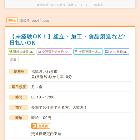
派遣会社
株式会社ウィルオブ・ワーク FO事業部
未読
掲載日
2026/08/05
【未経験OK！】組立・加工・食品製造など/
日払いOK
職種未経験OK
交通費別途支給あり
土日祝日が休み
WEB登録OK
派遣
福島県いわき市
勤務地
泉(常磐線)駅から車10分
月～金
曜日頻度
08:10～17:00
時間
長期でお仕事できる方、大歓迎！
期間
時給1100円
時給
交通費
交通費規定内支給