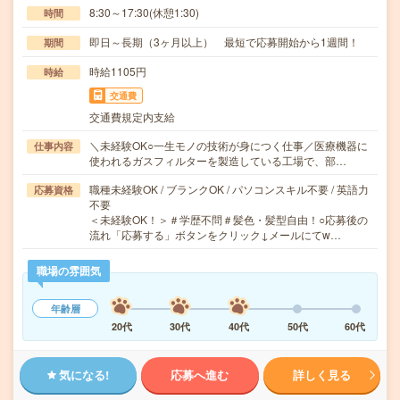
8:30～17:30(休憩1:30)
時間
即日～長期（3ヶ月以上） 最短で応募開始から1週間！
期間
時給1105円
時給
交通費
交通費規定内支給
＼未経験OK○一生モノの技術が身につく仕事／医療機器に
仕事内容
使われるガスフィルターを製造している工場で、部…
職種未経験OK / ブランクOK / パソコンスキル不要 / 英語力
応募資格
不要
＜未経験OK！＞＃学歴不問＃髪色・髪型自由！○応募後の
流れ「応募する」ボタンをクリック↓メールにてw…
職場の雰囲気
年齢層
20代
30代
40代
50代
60代
気になる!
応募へ進む
詳しく見る