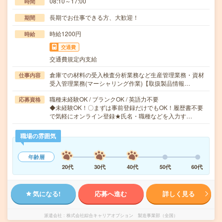
08:10～17:00
時間
長期でお仕事できる方、大歓迎！
期間
時給1200円
時給
交通費
交通費規定内支給
倉庫での材料の受入検査分析業務など生産管理業務・資材
仕事内容
受入管理業務(マーシャリング作業)【取扱製品情報…
職種未経験OK / ブランクOK / 英語力不要
応募資格
◆未経験OK！〇まずは事前登録だけでもOK！履歴書不要
で気軽にオンライン登録★氏名・職種などを入力す…
職場の雰囲気
年齢層
20代
30代
40代
50代
60代
気になる!
応募へ進む
詳しく見る
派遣会社
株式会社綜合キャリアオプション 製造事業部（全国）