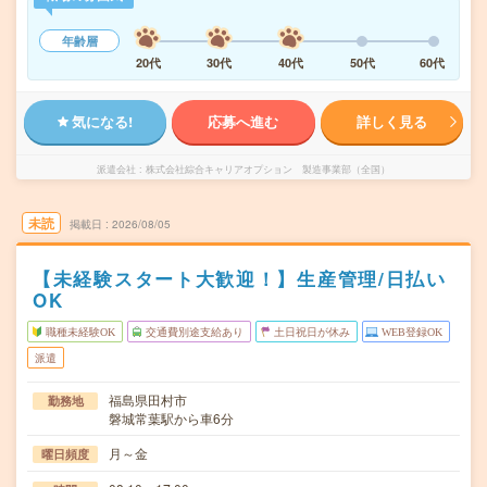
年齢層
20代
30代
40代
50代
60代
気になる!
応募へ進む
詳しく見る
派遣会社
株式会社綜合キャリアオプション 製造事業部（全国）
未読
掲載日
2026/08/05
【未経験スタート大歓迎！】生産管理/日払い
OK
職種未経験OK
交通費別途支給あり
土日祝日が休み
WEB登録OK
派遣
福島県田村市
勤務地
磐城常葉駅から車6分
月～金
曜日頻度