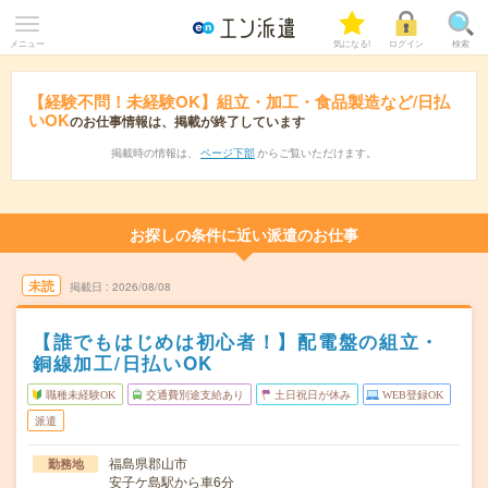
メニュー
気になる!
ログイン
検索
【経験不問！未経験OK】組立・加工・食品製造など/日払
いOK
のお仕事情報は、掲載が終了しています
掲載時の情報は、
ページ下部
からご覧いただけます。
お探しの条件に近い派遣のお仕事
未読
掲載日
2026/08/08
【誰でもはじめは初心者！】配電盤の組立・
銅線加工/日払いOK
職種未経験OK
交通費別途支給あり
土日祝日が休み
WEB登録OK
派遣
福島県郡山市
勤務地
安子ケ島駅から車6分