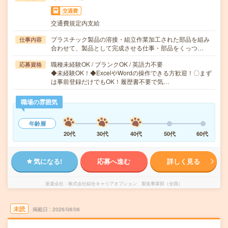
交通費
交通費規定内支給
プラスチック製品の溶接・組立作業加工された部品を組み
仕事内容
合わせて、製品として完成させる仕事・部品をくっつ…
職種未経験OK / ブランクOK / 英語力不要
応募資格
◆未経験OK！◆ExcelやWordの操作できる方歓迎！〇まず
は事前登録だけでもOK！履歴書不要で気…
職場の雰囲気
年齢層
20代
30代
40代
50代
60代
気になる!
応募へ進む
詳しく見る
派遣会社
株式会社綜合キャリアオプション 製造事業部（全国）
未読
掲載日
2026/08/06