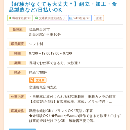
【経験がなくても大丈夫＊】組立・加工・食
品製造など/日払いOK
職種未経験OK
交通費別途支給あり
WEB登録OK
派遣
福島県白河市
勤務地
新白河駅から車10分
シフト制
曜日頻度
07:00～19:0019:00～07:00
時間
長期でお仕事できる方、大歓迎！
期間
時給1700円
時給
交通費
交通費規定内支給
・自動車に取付けられるETC車載器、車載カメラの組立
仕事内容
【取扱製品情報】ETC車載器、車載カメラ≪待遇・…
職種未経験OK / ブランクOK / 英語力不要
応募資格
◆未経験OK！◆ExcelやWordの操作できる方歓迎！〇まず
は事前登録だけでもOK！履歴書不要で気…