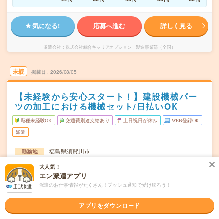
気になる!
応募へ進む
詳しく見る
派遣会社
株式会社綜合キャリアオプション 製造事業部（全国）
未読
掲載日
2026/08/05
【未経験から安心スタート！】建設機械パー
ツの加工における機械セット/日払いOK
職種未経験OK
交通費別途支給あり
土日祝日が休み
WEB登録OK
派遣
福島県須賀川市
勤務地
須賀川駅から車20分
大人気！
エン派遣アプリ
月～金
曜日頻度
派遣のお仕事情報がたくさん！プッシュ通知で受け取ろう！
08:00～16:4520:00～04:45
時間
アプリをダウンロード
長期でお仕事できる方、大歓迎！
期間