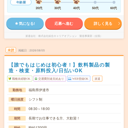
年齢層
20代
30代
40代
50代
60代
気になる!
応募へ進む
詳しく見る
派遣会社
株式会社綜合キャリアオプション 製造事業部（全国）
未読
掲載日
2026/08/05
【誰でもはじめは初心者！】飲料製品の製
造・検査・原料投入/日払いOK
職種未経験OK
交通費別途支給あり
WEB登録OK
派遣
福島県伊達市
勤務地
シフト制
曜日頻度
08:30～18:00
時間
長期でお仕事できる方、大歓迎！
期間
時給1200円
時給