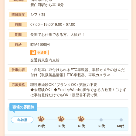
新白河駅から車10分
シフト制
曜日頻度
07:00～19:0019:00～07:00
時間
長期でお仕事できる方、大歓迎！
期間
時給1600円
時給
交通費
交通費規定内支給
・自動車に取付けられるETC車載器、車載カメラのはんだ
仕事内容
付け【取扱製品情報】ETC車載器、車載カメラ≪…
職種未経験OK / ブランクOK / 英語力不要
応募資格
◆未経験OK！◆ExcelやWordの操作できる方歓迎！〇まず
は事前登録だけでもOK！履歴書不要で気…
職場の雰囲気
年齢層
20代
30代
40代
50代
60代