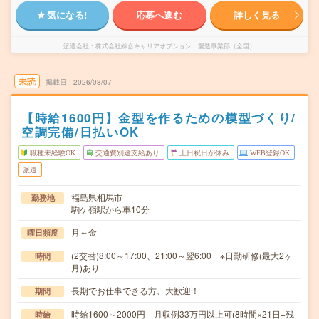
気になる!
応募へ進む
詳しく見る
派遣会社
株式会社綜合キャリアオプション 製造事業部（全国）
未読
掲載日
2026/08/07
【時給1600円】金型を作るための模型づくり/
空調完備/日払いOK
職種未経験OK
交通費別途支給あり
土日祝日が休み
WEB登録OK
派遣
福島県相馬市
勤務地
駒ケ嶺駅から車10分
月～金
曜日頻度
(2交替)8:00～17:00、21:00～翌6:00 ※日勤研修(最大2ヶ
時間
月)あり
長期でお仕事できる方、大歓迎！
期間
時給1600～2000円 月収例33万円以上可(8時間×21日+残
時給