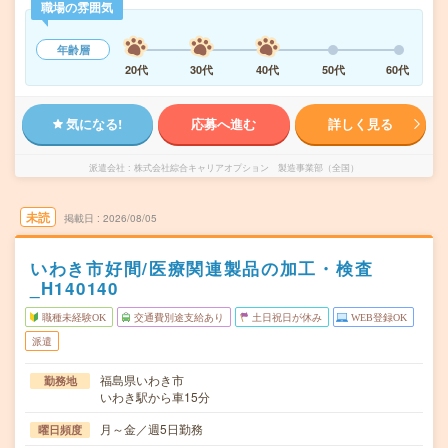
職場の雰囲気
年齢層
20代
30代
40代
50代
60代
気になる!
応募へ進む
詳しく見る
派遣会社
株式会社綜合キャリアオプション 製造事業部（全国）
未読
掲載日
2026/08/05
いわき市好間/医療関連製品の加工・検査
_H140140
職種未経験OK
交通費別途支給あり
土日祝日が休み
WEB登録OK
派遣
福島県いわき市
勤務地
いわき駅から車15分
月～金／週5日勤務
曜日頻度