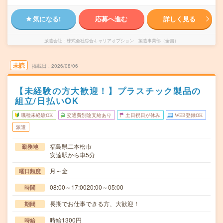
気になる!
応募へ進む
詳しく見る
派遣会社
株式会社綜合キャリアオプション 製造事業部（全国）
未読
掲載日
2026/08/06
【未経験の方大歓迎！】プラスチック製品の
組立/日払いOK
職種未経験OK
交通費別途支給あり
土日祝日が休み
WEB登録OK
派遣
福島県二本松市
勤務地
安達駅から車5分
月～金
曜日頻度
08:00～17:0020:00～05:00
時間
長期でお仕事できる方、大歓迎！
期間
時給1300円
時給