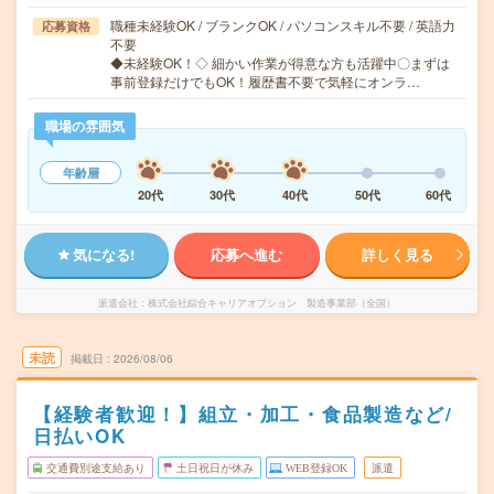
職種未経験OK / ブランクOK / パソコンスキル不要 / 英語力
応募資格
不要
◆未経験OK！◇ 細かい作業が得意な方も活躍中〇まずは
事前登録だけでもOK！履歴書不要で気軽にオンラ…
職場の雰囲気
年齢層
20代
30代
40代
50代
60代
気になる!
応募へ進む
詳しく見る
派遣会社
株式会社綜合キャリアオプション 製造事業部（全国）
未読
掲載日
2026/08/06
【経験者歓迎！】組立・加工・食品製造など/
日払いOK
交通費別途支給あり
土日祝日が休み
WEB登録OK
派遣