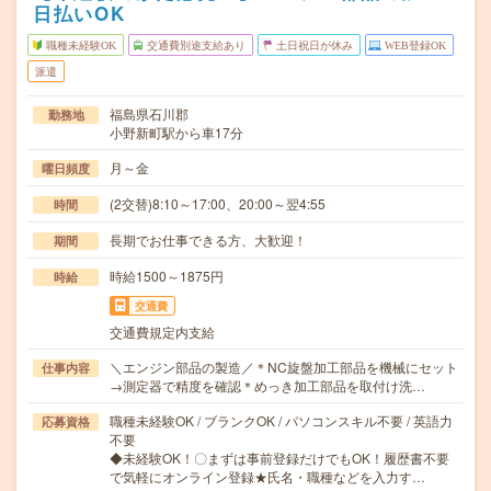
日払いOK
職種未経験OK
交通費別途支給あり
土日祝日が休み
WEB登録OK
派遣
福島県石川郡
勤務地
小野新町駅から車17分
月～金
曜日頻度
(2交替)8:10～17:00、20:00～翌4:55
時間
長期でお仕事できる方、大歓迎！
期間
時給1500～1875円
時給
交通費
交通費規定内支給
＼エンジン部品の製造／＊NC旋盤加工部品を機械にセット
仕事内容
→測定器で精度を確認＊めっき加工部品を取付け洗…
職種未経験OK / ブランクOK / パソコンスキル不要 / 英語力
応募資格
不要
◆未経験OK！〇まずは事前登録だけでもOK！履歴書不要
で気軽にオンライン登録★氏名・職種などを入力す…