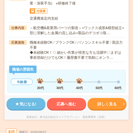
業・深夜手当) ※研修終了後
交通費
交通費規定内支給
～航空機&産業用パーツの製造～○ワックス成形&模型組立○
仕事内容
型に溶解した金属の流し込み○製品のデコボコ取…
職種未経験OK / ブランクOK / パソコンスキル不要 / 英語力
応募資格
不要
◆未経験OK！◇ 細かい作業が得意な方も活躍中〇まずは
事前登録だけでもOK！履歴書不要で気軽にオンラ…
職場の雰囲気
年齢層
20代
30代
40代
50代
60代
気になる!
応募へ進む
詳しく見る
派遣会社
株式会社綜合キャリアオプション 製造事業部（全国）
未読
掲載日
2026/08/07