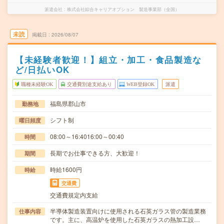
派遣会社
株式会社綜合キャリアオプション 製造事業部（全国）
未読
掲載日
2026/08/07
【未経験者歓迎！】組立・加工・食品製造な
ど/日払いOK
職種未経験OK
交通費別途支給あり
WEB登録OK
派遣
福島県郡山市
勤務地
シフト制
曜日頻度
08:00～16:4016:00～00:40
時間
長期でお仕事できる方、大歓迎！
期間
時給1600円
時給
交通費
交通費規定内支給
半導体製造装置向けに使用される石英ガラス管の製造業務
仕事内容
です。主に、高温炉を使用した石英ガラスの熱加工設…