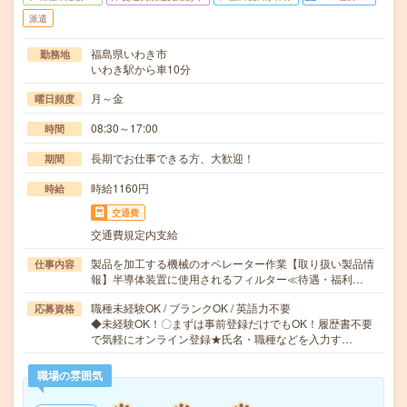
派遣
福島県いわき市
勤務地
いわき駅から車10分
月～金
曜日頻度
08:30～17:00
時間
長期でお仕事できる方、大歓迎！
期間
時給1160円
時給
交通費
交通費規定内支給
製品を加工する機械のオペレーター作業【取り扱い製品情
仕事内容
報】半導体装置に使用されるフィルター≪待遇・福利…
職種未経験OK / ブランクOK / 英語力不要
応募資格
◆未経験OK！〇まずは事前登録だけでもOK！履歴書不要
で気軽にオンライン登録★氏名・職種などを入力す…
職場の雰囲気