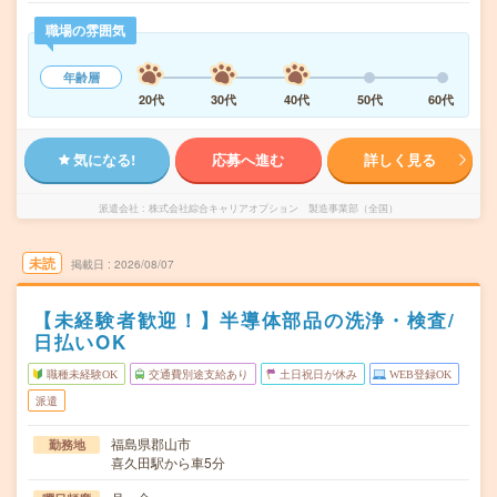
職場の雰囲気
年齢層
20代
30代
40代
50代
60代
気になる!
応募へ進む
詳しく見る
派遣会社
株式会社綜合キャリアオプション 製造事業部（全国）
未読
掲載日
2026/08/07
【未経験者歓迎！】半導体部品の洗浄・検査/
日払いOK
職種未経験OK
交通費別途支給あり
土日祝日が休み
WEB登録OK
派遣
福島県郡山市
勤務地
喜久田駅から車5分