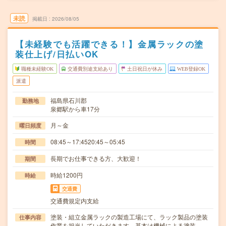
未読
掲載日
2026/08/05
【未経験でも活躍できる！】金属ラックの塗
装仕上げ/日払いOK
職種未経験OK
交通費別途支給あり
土日祝日が休み
WEB登録OK
派遣
福島県石川郡
勤務地
泉郷駅から車17分
月～金
曜日頻度
08:45～17:4520:45～05:45
時間
長期でお仕事できる方、大歓迎！
期間
時給1200円
時給
交通費
交通費規定内支給
塗装・組立金属ラックの製造工場にて、ラック製品の塗装
仕事内容
作業を担当していただきます。基本は機械による塗装…