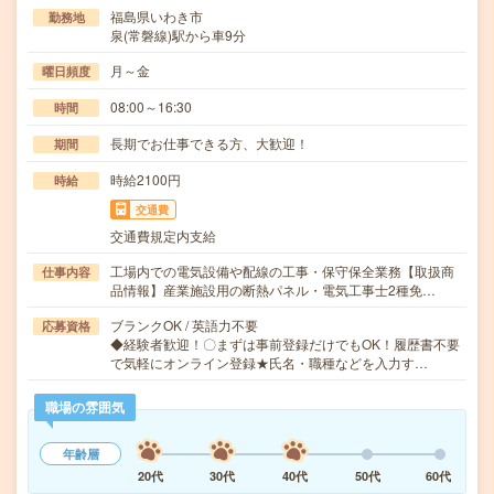
福島県いわき市
勤務地
泉(常磐線)駅から車9分
月～金
曜日頻度
08:00～16:30
時間
長期でお仕事できる方、大歓迎！
期間
時給2100円
時給
交通費
交通費規定内支給
工場内での電気設備や配線の工事・保守保全業務【取扱商
仕事内容
品情報】産業施設用の断熱パネル・電気工事士2種免…
ブランクOK / 英語力不要
応募資格
◆経験者歓迎！〇まずは事前登録だけでもOK！履歴書不要
で気軽にオンライン登録★氏名・職種などを入力す…
職場の雰囲気
年齢層
20代
30代
40代
50代
60代