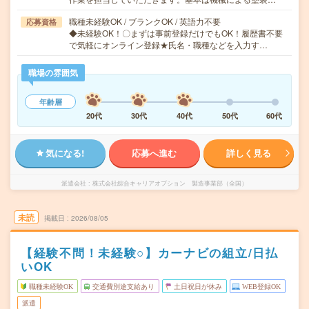
職種未経験OK / ブランクOK / 英語力不要
応募資格
◆未経験OK！〇まずは事前登録だけでもOK！履歴書不要
で気軽にオンライン登録★氏名・職種などを入力す…
職場の雰囲気
年齢層
20代
30代
40代
50代
60代
気になる!
応募へ進む
詳しく見る
派遣会社
株式会社綜合キャリアオプション 製造事業部（全国）
未読
掲載日
2026/08/05
【経験不問！未経験○】カーナビの組立/日払
いOK
職種未経験OK
交通費別途支給あり
土日祝日が休み
WEB登録OK
派遣