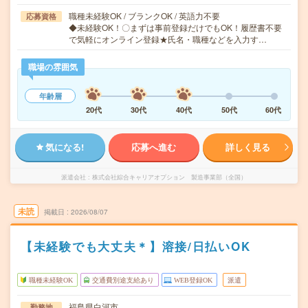
職種未経験OK / ブランクOK / 英語力不要
応募資格
◆未経験OK！〇まずは事前登録だけでもOK！履歴書不要
で気軽にオンライン登録★氏名・職種などを入力す…
職場の雰囲気
年齢層
20代
30代
40代
50代
60代
気になる!
応募へ進む
詳しく見る
派遣会社
株式会社綜合キャリアオプション 製造事業部（全国）
未読
掲載日
2026/08/07
【未経験でも大丈夫＊】溶接/日払いOK
職種未経験OK
交通費別途支給あり
WEB登録OK
派遣
福島県白河市
勤務地