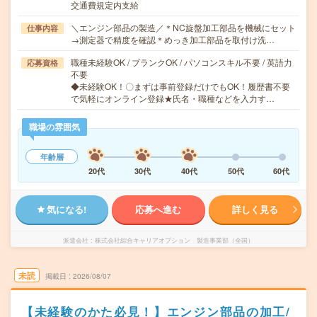
交通費規定内支給
＼エンジン部品の製造／＊NC旋盤加工部品を機械にセット
仕事内容
→測定器で精度を確認＊めっき加工部品を取付け洗…
職種未経験OK / ブランクOK / パソコンスキル不要 / 英語力
応募資格
不要
◆未経験OK！〇まずは事前登録だけでもOK！履歴書不要
で気軽にオンライン登録★氏名・職種などを入力す…
職場の雰囲気
年齢層
20代
30代
40代
50代
60代
気になる!
応募へ進む
詳しく見る
派遣会社
株式会社綜合キャリアオプション 製造事業部（全国）
未読
掲載日
2026/08/07
【未経験のかた必見！】エンジン部品の加工/