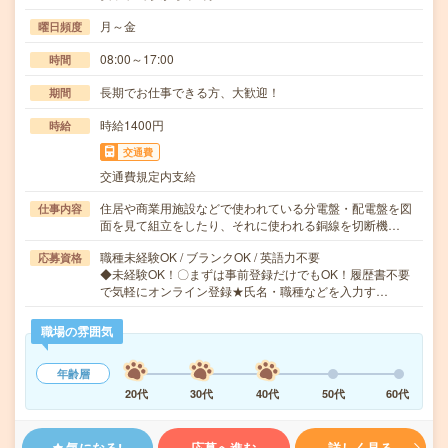
月～金
曜日頻度
08:00～17:00
時間
長期でお仕事できる方、大歓迎！
期間
時給1400円
時給
交通費
交通費規定内支給
住居や商業用施設などで使われている分電盤・配電盤を図
仕事内容
面を見て組立をしたり、それに使われる銅線を切断機…
職種未経験OK / ブランクOK / 英語力不要
応募資格
◆未経験OK！〇まずは事前登録だけでもOK！履歴書不要
で気軽にオンライン登録★氏名・職種などを入力す…
職場の雰囲気
年齢層
20代
30代
40代
50代
60代
気になる!
応募へ進む
詳しく見る