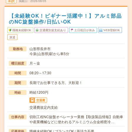
未読
掲載日
2026/08/05
【未経験OK！ビギナー活躍中！】アルミ部品
のNC旋盤操作/日払いOK
職種未経験OK
交通費別途支給あり
土日祝日が休み
WEB登録OK
派遣
山形県長井市
勤務地
今泉(山形県)駅から車5分
月～金
曜日頻度
08:20～17:30
時間
長期でお仕事できる方、大歓迎！
期間
時給1200円
時給
交通費
交通費規定内支給
切削工程NC旋盤オペレーター業務【取扱製品情報】自動車
仕事内容
や産業機械などに使われるアルミニウム合金精密冷…
職種未経験OK / ブランクOK / 英語力不要
応募資格