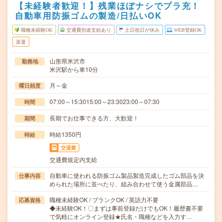
【未経験者歓迎！】残業ほぼナシでプラ充！
自動車用防振ゴムの製造/日払いOK
職種未経験OK
交通費別途支給あり
土日祝日が休み
WEB登録OK
派遣
山形県米沢市
勤務地
米沢駅から車10分
月～金
曜日頻度
07:00～15:3015:00～23:3023:00～07:30
時間
長期でお仕事できる方、大歓迎！
期間
時給1350円
時給
交通費
交通費規定内支給
自動車に使われる防振ゴム製品製造完成したゴム部品を決
仕事内容
められた場所に並べたり、組み合わせて使う金属部品…
職種未経験OK / ブランクOK / 英語力不要
応募資格
◆未経験OK！〇まずは事前登録だけでもOK！履歴書不要
で気軽にオンライン登録★氏名・職種などを入力す…