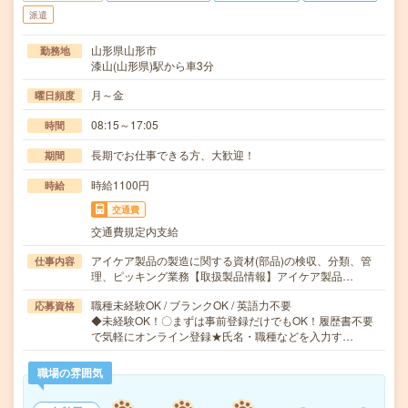
派遣
山形県山形市
勤務地
漆山(山形県)駅から車3分
月～金
曜日頻度
08:15～17:05
時間
長期でお仕事できる方、大歓迎！
期間
時給1100円
時給
交通費
交通費規定内支給
アイケア製品の製造に関する資材(部品)の検収、分類、管
仕事内容
理、ピッキング業務【取扱製品情報】アイケア製品…
職種未経験OK / ブランクOK / 英語力不要
応募資格
◆未経験OK！〇まずは事前登録だけでもOK！履歴書不要
で気軽にオンライン登録★氏名・職種などを入力す…
職場の雰囲気