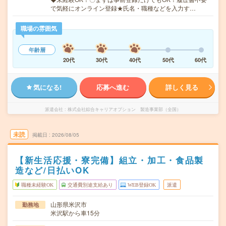
で気軽にオンライン登録★氏名・職種などを入力す…
職場の雰囲気
年齢層
20代
30代
40代
50代
60代
気になる!
応募へ進む
詳しく見る
派遣会社
株式会社綜合キャリアオプション 製造事業部（全国）
未読
掲載日
2026/08/05
【新生活応援・寮完備】組立・加工・食品製
造など/日払いOK
職種未経験OK
交通費別途支給あり
WEB登録OK
派遣
山形県米沢市
勤務地
米沢駅から車15分