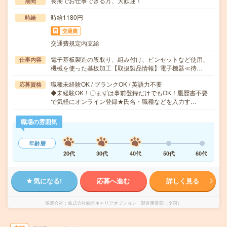
長期でお仕事できる方、大歓迎！
期間
時給1180円
時給
交通費
交通費規定内支給
電子基板製造の段取り、組み付け、ピンセットなど使用、
仕事内容
機械を使った基板加工【取扱製品情報】電子機器≪待…
職種未経験OK / ブランクOK / 英語力不要
応募資格
◆未経験OK！〇まずは事前登録だけでもOK！履歴書不要
で気軽にオンライン登録★氏名・職種などを入力す…
職場の雰囲気
年齢層
20代
30代
40代
50代
60代
気になる!
応募へ進む
詳しく見る
派遣会社
株式会社綜合キャリアオプション 製造事業部（全国）