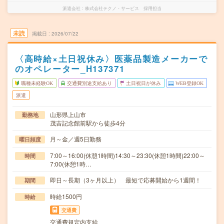
派遣会社
株式会社テクノ・サービス 採用担当
未読
掲載日
2026/07/22
〈高時給×土日祝休み〉医薬品製造メーカーで
のオペレーター_H137371
職種未経験OK
交通費別途支給あり
土日祝日が休み
WEB登録OK
派遣
山形県上山市
勤務地
茂吉記念館前駅から徒歩4分
月～金／週5日勤務
曜日頻度
7:00～16:00(休憩1時間)14:30～23:30(休憩1時間)22:00～
時間
7:00(休憩1時…
即日～長期（3ヶ月以上） 最短で応募開始から1週間！
期間
時給1500円
時給
交通費
交通費規定内支給