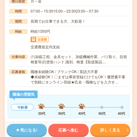
月～金
曜日頻度
07:00～15:3015:00～23:3023:00～07:30
時間
長期でお仕事できる方、大歓迎！
期間
時給1350円
時給
交通費
交通費規定内支給
(1)加硫工程、金具セット、加硫機械作業、バリ取り、目視
仕事内容
検査等(2)塗装ハンド.識別、検査【取扱製品…
職種未経験OK / ブランクOK / 英語力不要
応募資格
◆未経験OK！〇まずは事前登録だけでもOK！履歴書不要
で気軽にオンライン登録★氏名・職種などを入力す…
職場の雰囲気
年齢層
20代
30代
40代
50代
60代
気になる!
応募へ進む
詳しく見る