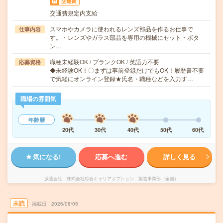
交通費
交通費規定内支給
スマホやカメラに使われるレンズ部品を作るお仕事で
仕事内容
す。・レンズやガラス部品を専用の機械にセット・ボタ
ン…
職種未経験OK / ブランクOK / 英語力不要
応募資格
◆未経験OK！〇まずは事前登録だけでもOK！履歴書不要
で気軽にオンライン登録★氏名・職種などを入力す…
職場の雰囲気
年齢層
20代
30代
40代
50代
60代
気になる!
応募へ進む
詳しく見る
派遣会社
株式会社綜合キャリアオプション 製造事業部（全国）
未読
掲載日
2026/08/05