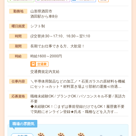
山形県酒田市
勤務地
酒田駅から車8分
シフト制
曜日頻度
(2交替)8:30～17:10、16:30～翌1:10
時間
長期でお仕事できる方、大歓迎！
期間
時給1600～2000円
時給
交通費
交通費規定内支給
＼半導体用製品などの加工／＊石英ガラスの原材料を機械
仕事内容
にセット→カット＊材料置き場より部材の運搬≪待遇…
職種未経験OK / ブランクOK / パソコンスキル不要 / 英語力
応募資格
不要
◆未経験OK！〇まずは事前登録だけでもOK！履歴書不要
で気軽にオンライン登録★氏名・職種などを入力す…
職場の雰囲気