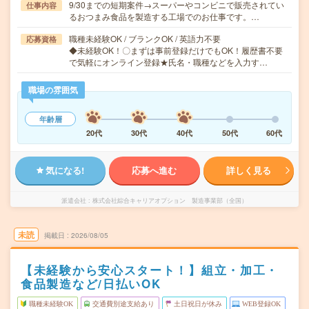
9/30までの短期案件→スーパーやコンビニで販売されてい
仕事内容
るおつまみ食品を製造する工場でのお仕事です。…
職種未経験OK / ブランクOK / 英語力不要
応募資格
◆未経験OK！〇まずは事前登録だけでもOK！履歴書不要
で気軽にオンライン登録★氏名・職種などを入力す…
職場の雰囲気
年齢層
20代
30代
40代
50代
60代
気になる!
応募へ進む
詳しく見る
派遣会社
株式会社綜合キャリアオプション 製造事業部（全国）
未読
掲載日
2026/08/05
【未経験から安心スタート！】組立・加工・
食品製造など/日払いOK
職種未経験OK
交通費別途支給あり
土日祝日が休み
WEB登録OK