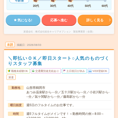
年齢層
20代
30代
40代
50代
60代
気になる!
応募へ進む
詳しく見る
派遣会社
株式会社綜合キャリアオプション 製造事業部（全国）
未読
掲載日
2026/08/03
＼即払いＯＫ／即日スタート○人気のものづく
りスタッフ募集
職種未経験OK
交通費別途支給あり
土日祝日が休み
WEB登録OK
派遣
山形県鶴岡市
勤務地
あつみ温泉駅から---分／五十川駅から---分／小岩川駅から-
--分／鼠ケ関駅から---分／藤島駅から---分
週5日のフルタイムのお仕事です。
曜日頻度
週5フルタイムがメインです！＜勤務時間の例＞8:00～
時間
17:008:30～17:309:00～18:…