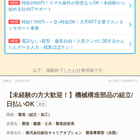
時給2000円！スマホ操作が得意ならOK！未経験から
NEW
始める社内ITサポート
時給1700円～＋交×時短OK！大手NTT企業でカンタ
NEW
ンサポート事務
電話なし×髪型・服装自由！人気マンガに関するかん
NEW
たんデータ入力・残業ほぼナシ！
以下、掲載終了したお仕事情報です。
掲載日
2026/07/20
No.SKST15204596-T5
【未経験の方大歓迎！】機械構造部品の組立/
日払いOK
派遣
職種
製造（組立・加工）
派遣先
製造・建築・土木・製造技術系
派遣会社
株式会社綜合キャリアオプション 製造事業部（全国）