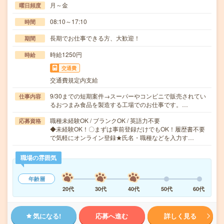
月～金
曜日頻度
08:10～17:10
時間
長期でお仕事できる方、大歓迎！
期間
時給1250円
時給
交通費
交通費規定内支給
9/30までの短期案件→スーパーやコンビニで販売されてい
仕事内容
るおつまみ食品を製造する工場でのお仕事です。…
職種未経験OK / ブランクOK / 英語力不要
応募資格
◆未経験OK！〇まずは事前登録だけでもOK！履歴書不要
で気軽にオンライン登録★氏名・職種などを入力す…
職場の雰囲気
年齢層
20代
30代
40代
50代
60代
気になる!
応募へ進む
詳しく見る