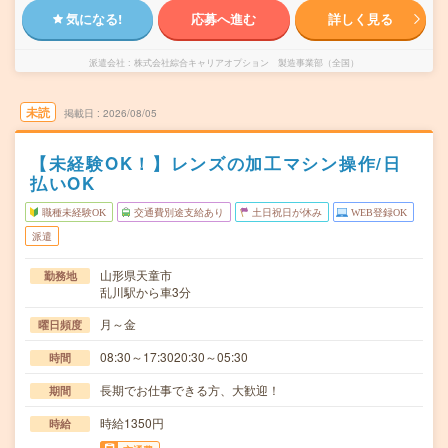
気になる!
応募へ進む
詳しく見る
派遣会社
株式会社綜合キャリアオプション 製造事業部（全国）
未読
掲載日
2026/08/05
【未経験OK！】レンズの加工マシン操作/日
払いOK
職種未経験OK
交通費別途支給あり
土日祝日が休み
WEB登録OK
派遣
山形県天童市
勤務地
乱川駅から車3分
月～金
曜日頻度
08:30～17:3020:30～05:30
時間
長期でお仕事できる方、大歓迎！
期間
時給1350円
時給