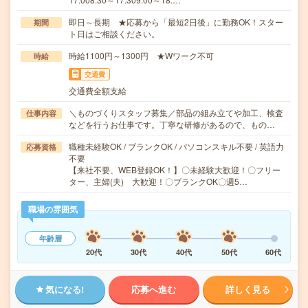
即日～長期 ★応募から「最短2日後」に勤務OK！スター
期間
ト日はご相談ください。
時給1100円～1300円 ★Wワーク不可
時給
交通費
交通費全額支給
＼ものづくりスタッフ募集／部品の組み立てや加工、検査
仕事内容
などを行うお仕事です。丁寧な研修があるので、もの…
職種未経験OK / ブランクOK / パソコンスキル不要 / 英語力
応募資格
不要
【来社不要、WEB登録OK！】〇未経験大歓迎！〇フリー
ター、主婦(夫) 大歓迎！〇ブランクOK〇週5…
職場の雰囲気
年齢層
20代
30代
40代
50代
60代
気になる!
応募へ進む
詳しく見る