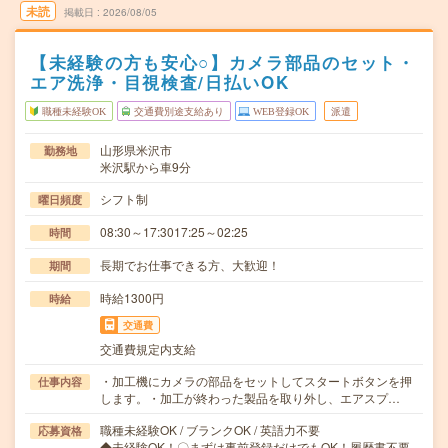
未読
掲載日
2026/08/05
【未経験の方も安心○】カメラ部品のセット・
エア洗浄・目視検査/日払いOK
職種未経験OK
交通費別途支給あり
WEB登録OK
派遣
山形県米沢市
勤務地
米沢駅から車9分
シフト制
曜日頻度
08:30～17:3017:25～02:25
時間
長期でお仕事できる方、大歓迎！
期間
時給1300円
時給
交通費
交通費規定内支給
・加工機にカメラの部品をセットしてスタートボタンを押
仕事内容
します。・加工が終わった製品を取り外し、エアスプ…
職種未経験OK / ブランクOK / 英語力不要
応募資格
◆未経験OK！〇まずは事前登録だけでもOK！履歴書不要