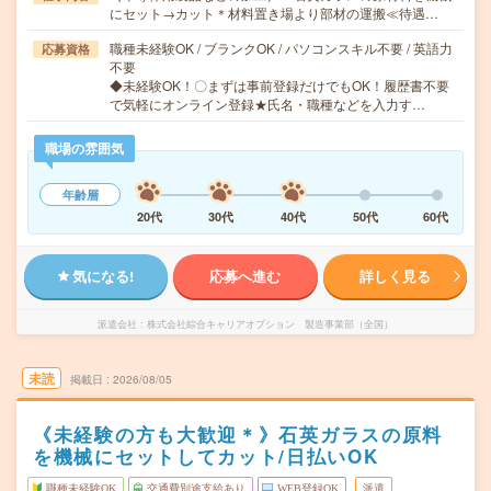
にセット→カット＊材料置き場より部材の運搬≪待遇…
職種未経験OK / ブランクOK / パソコンスキル不要 / 英語力
応募資格
不要
◆未経験OK！〇まずは事前登録だけでもOK！履歴書不要
で気軽にオンライン登録★氏名・職種などを入力す…
職場の雰囲気
年齢層
20代
30代
40代
50代
60代
気になる!
応募へ進む
詳しく見る
派遣会社
株式会社綜合キャリアオプション 製造事業部（全国）
未読
掲載日
2026/08/05
《未経験の方も大歓迎＊》石英ガラスの原料
を機械にセットしてカット/日払いOK
職種未経験OK
交通費別途支給あり
WEB登録OK
派遣