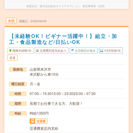
派遣会社
株式会社綜合キャリアオプション 製造事業部（全国）
未読
掲載日
2026/08/05
【未経験OK！ビギナー活躍中！】組立・加
工・食品製造など/日払いOK
職種未経験OK
交通費別途支給あり
土日祝日が休み
WEB登録OK
派遣
山形県米沢市
勤務地
米沢駅から車10分
月～金
曜日頻度
07:00～15:3015:00～23:3023:00～07:30
時間
長期でお仕事できる方、大歓迎！
期間
時給1350円
時給
交通費
交通費規定内支給