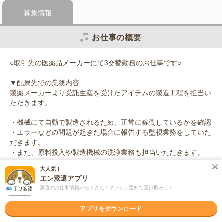
募集情報
お仕事の概要
○取引先の医薬品メーカーにて3交替勤務のお仕事です○
▼配属先での業務内容
製薬メーカーより受託生産を受けたアイテムの製造工程を担当い
ただきます。
・機械にて自動で製造されるため、正常に稼働しているかを確認
・エラーなどの問題が起きた場合に報告する監視業務をしていた
だきます。
・また、原料投入や製造機械の洗浄業務も担当いただきます。
大人気！
※クリーンルーム内でのお仕事になります
エン派遣アプリ
派遣のお仕事情報がたくさん！プッシュ通知で受け取ろう！
応募資格
職種未経験OK / ブランクOK / 英語力不要
アプリをダウンロード
＜未経験OK！＞