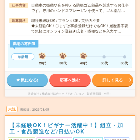
自動車の振動や音を抑える防振ゴム部品を製造するお仕事
仕事内容
です。専用のハンドスプレーガンを使って、ゴム部品…
職種未経験OK / ブランクOK / 英語力不要
応募資格
◆未経験OK！〇まずは事前登録だけでもOK！履歴書不要
で気軽にオンライン登録★氏名・職種などを入力す…
職場の雰囲気
年齢層
20代
30代
40代
50代
60代
気になる!
応募へ進む
詳しく見る
派遣会社
株式会社綜合キャリアオプション 製造事業部（全国）
未読
掲載日
2026/08/05
【未経験OK！ビギナー活躍中！】組立・加
工・食品製造など/日払いOK