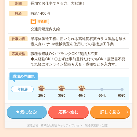
長期でお仕事できる方、大歓迎！
期間
時給1400円
時給
交通費
交通費規定内支給
半導体製造工程に用いられる高純度石英ガラス製品を酸水
仕事内容
素火炎バ-ナ-や機械装置を使用しての溶接加工作業…
職種未経験OK / ブランクOK / 英語力不要
応募資格
◆未経験OK！〇まずは事前登録だけでもOK！履歴書不要
で気軽にオンライン登録★氏名・職種などを入力す…
職場の雰囲気
年齢層
20代
30代
40代
50代
60代
気になる!
応募へ進む
詳しく見る
派遣会社
株式会社綜合キャリアオプション 製造事業部（全国）