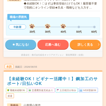
◆未経験OK！〇まずは事前登録だけでもOK！履歴書不要
で気軽にオンライン登録★氏名・職種などを入力す…
職場の雰囲気
年齢層
20代
30代
40代
50代
60代
気になる!
応募へ進む
詳しく見る
派遣会社
株式会社綜合キャリアオプション 製造事業部（全国）
未読
掲載日
2026/08/05
【未経験OK！ビギナー活躍中！】鋼加工のサ
ポート/日払いOK
職種未経験OK
交通費別途支給あり
土日祝日が休み
WEB登録OK
派遣
山形県山形市
勤務地