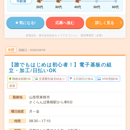
年齢層
20代
30代
40代
50代
60代
気になる!
応募へ進む
詳しく見る
派遣会社
株式会社綜合キャリアオプション 製造事業部（全国）
未読
掲載日
2026/08/05
【誰でもはじめは初心者！】電子基板の組
立・加工/日払いOK
職種未経験OK
交通費別途支給あり
土日祝日が休み
WEB登録OK
派遣
山形県東根市
勤務地
さくらんぼ東根駅から車6分
月～金
曜日頻度
08:30～17:10
時間