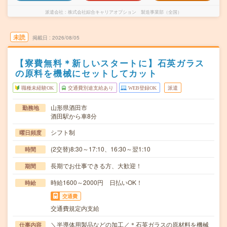
派遣会社
株式会社綜合キャリアオプション 製造事業部（全国）
未読
掲載日
2026/08/05
【寮費無料＊新しいスタートに】石英ガラス
の原料を機械にセットしてカット
職種未経験OK
交通費別途支給あり
WEB登録OK
派遣
山形県酒田市
勤務地
酒田駅から車8分
シフト制
曜日頻度
(2交替)8:30～17:10、16:30～翌1:10
時間
長期でお仕事できる方、大歓迎！
期間
時給1600～2000円 日払いOK！
時給
交通費
交通費規定内支給
＼半導体用製品などの加工／＊石英ガラスの原材料を機械
仕事内容