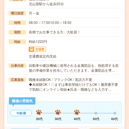
北山形駅から徒歩20分
月～金
曜日頻度
08:30～17:0010:00～18:30
時間
長期でお仕事できる方、大歓迎！
期間
時給1220円
時給
交通費
交通費規定内支給
自動車や建設機械に使用される金属部品を、熱処理する前
仕事内容
後の準備作業を担当していただきます。金属部品を専…
職種未経験OK / ブランクOK / 英語力不要
応募資格
◆未経験OK！〇まずは事前登録だけでもOK！履歴書不要
で気軽にオンライン登録★氏名・職種などを入力す…
職場の雰囲気
年齢層
20代
30代
40代
50代
60代