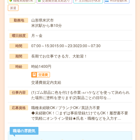
職種未経験OK
交通費別途支給あり
土日祝日が休み
WEB登録OK
派遣
山形県米沢市
勤務地
米沢駅から車10分
月～金
曜日頻度
07:00～15:3015:00～23:3023:00～07:30
時間
長期でお仕事できる方、大歓迎！
期間
時給1400円
時給
交通費
交通費規定内支給
(1)ゴム部品に色を付ける作業→ハケなどを使って決められ
仕事内容
た場所に塗料を塗ります(2)製品ごとの目印を…
職種未経験OK / ブランクOK / 英語力不要
応募資格
◆未経験OK！〇まずは事前登録だけでもOK！履歴書不要
で気軽にオンライン登録★氏名・職種などを入力す…
職場の雰囲気