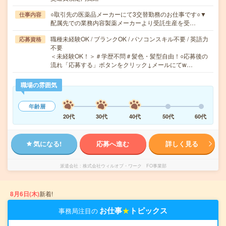
○取引先の医薬品メーカーにて3交替勤務のお仕事です○▼
仕事内容
配属先での業務内容製薬メーカーより受託生産を受…
職種未経験OK / ブランクOK / パソコンスキル不要 / 英語力
応募資格
不要
＜未経験OK！＞＃学歴不問＃髪色・髪型自由！○応募後の
流れ「応募する」ボタンをクリック↓メールにてw…
職場の雰囲気
年齢層
20代
30代
40代
50代
60代
気になる!
応募へ進む
詳しく見る
派遣会社
株式会社ウィルオブ・ワーク FO事業部
8月6日(木)
新着!
お仕事
★
トピックス
事務局注目の