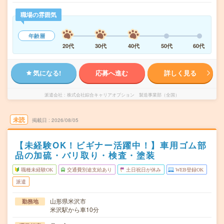
職場の雰囲気
年齢層
20代
30代
40代
50代
60代
気になる!
応募へ進む
詳しく見る
派遣会社
株式会社綜合キャリアオプション 製造事業部（全国）
未読
掲載日
2026/08/05
【未経験OK！ビギナー活躍中！】車用ゴム部
品の加硫・バリ取り・検査・塗装
職種未経験OK
交通費別途支給あり
土日祝日が休み
WEB登録OK
派遣
山形県米沢市
勤務地
米沢駅から車10分