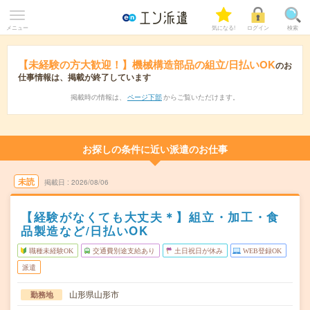
メニュー
気になる!
ログイン
検索
【未経験の方大歓迎！】機械構造部品の組立/日払いOK
のお
仕事情報は、掲載が終了しています
掲載時の情報は、
ページ下部
からご覧いただけます。
お探しの条件に近い派遣のお仕事
未読
掲載日
2026/08/06
【経験がなくても大丈夫＊】組立・加工・食
品製造など/日払いOK
職種未経験OK
交通費別途支給あり
土日祝日が休み
WEB登録OK
派遣
山形県山形市
勤務地