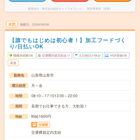
派遣会社
株式会社綜合キャリアオプション 製造事業部（全国）
未読
掲載日
2026/08/06
【誰でもはじめは初心者！】加工フードづく
り/日払いOK
職種未経験OK
交通費別途支給あり
土日祝日が休み
WEB登録OK
派遣
山形県山形市
勤務地
月～金
曜日頻度
08:10～17:1013:00～22:00
時間
長期でお仕事できる方、大歓迎！
期間
時給1600円
時給
交通費
交通費規定内支給