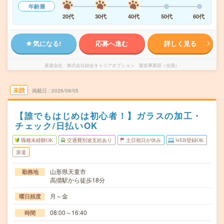
年齢層
20代
30代
40代
50代
60代
気になる!
応募へ進む
詳しく見る
派遣会社
株式会社綜合キャリアオプション 製造事業部（全国）
未読
掲載日
2026/08/05
【誰でもはじめは初心者！】ガラスの加工・
チェック/日払いOK
職種未経験OK
交通費別途支給あり
土日祝日が休み
WEB登録OK
派遣
山形県天童市
勤務地
高擶駅から徒歩18分
月～金
曜日頻度
08:00～16:40
時間