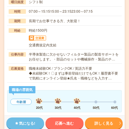
シフト制
曜日頻度
07:00～15:1515:00～23:1523:00～07:15
時間
長期でお仕事できる方、大歓迎！
期間
時給1500円
時給
交通費
交通費規定内支給
半導体製造に欠かせないフィルター製品の製造サポートを
仕事内容
お任せします。・部品のセットや機械操作・製品のチ…
職種未経験OK / ブランクOK / 英語力不要
応募資格
◆未経験OK！〇まずは事前登録だけでもOK！履歴書不要
で気軽にオンライン登録★氏名・職種などを入力す…
職場の雰囲気
年齢層
20代
30代
40代
50代
60代
気になる!
応募へ進む
詳しく見る