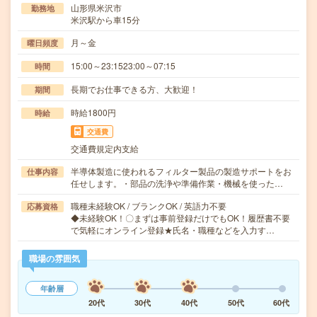
山形県米沢市
勤務地
米沢駅から車15分
月～金
曜日頻度
15:00～23:1523:00～07:15
時間
長期でお仕事できる方、大歓迎！
期間
時給1800円
時給
交通費
交通費規定内支給
半導体製造に使われるフィルター製品の製造サポートをお
仕事内容
任せします。・部品の洗浄や準備作業・機械を使った…
職種未経験OK / ブランクOK / 英語力不要
応募資格
◆未経験OK！〇まずは事前登録だけでもOK！履歴書不要
で気軽にオンライン登録★氏名・職種などを入力す…
職場の雰囲気
年齢層
20代
30代
40代
50代
60代