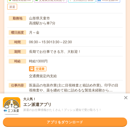
派遣
山形県天童市
勤務地
高擶駅から車7分
月～金
曜日頻度
06:30～15:3013:30～22:30
時間
長期でお仕事できる方、大歓迎！
期間
時給1300円
時給
交通費
交通費規定内支給
医薬品の包装作業(主に目視検査と箱詰め作業)。印字の目
仕事内容
視検査や、薬を纏めて箱に詰めるな製造未経験から…
大人気！
職種未経験OK / ブランクOK / 英語力不要
応募資格
エン派遣アプリ
◆未経験OK！〇まずは事前登録だけでもOK！履歴書不要
で気軽にオンライン登録★氏名・職種などを入力す…
派遣のお仕事情報がたくさん！プッシュ通知で受け取ろう！
職場の雰囲気
アプリをダウンロード