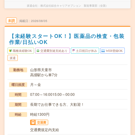
派遣会社
株式会社綜合キャリアオプション 製造事業部（全国）
未読
掲載日
2026/08/05
【未経験スタートOK！】医薬品の検査・包装
作業/日払いOK
職種未経験OK
交通費別途支給あり
土日祝日が休み
WEB登録OK
派遣
山形県天童市
勤務地
高擶駅から車7分
月～金
曜日頻度
07:00～16:0015:00～00:00
時間
長期でお仕事できる方、大歓迎！
期間
時給1300円
時給
交通費
交通費規定内支給