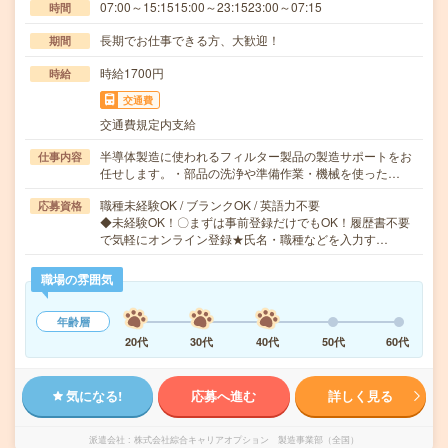
07:00～15:1515:00～23:1523:00～07:15
時間
長期でお仕事できる方、大歓迎！
期間
時給1700円
時給
交通費
交通費規定内支給
半導体製造に使われるフィルター製品の製造サポートをお
仕事内容
任せします。・部品の洗浄や準備作業・機械を使った…
職種未経験OK / ブランクOK / 英語力不要
応募資格
◆未経験OK！〇まずは事前登録だけでもOK！履歴書不要
で気軽にオンライン登録★氏名・職種などを入力す…
職場の雰囲気
年齢層
20代
30代
40代
50代
60代
気になる!
応募へ進む
詳しく見る
派遣会社
株式会社綜合キャリアオプション 製造事業部（全国）