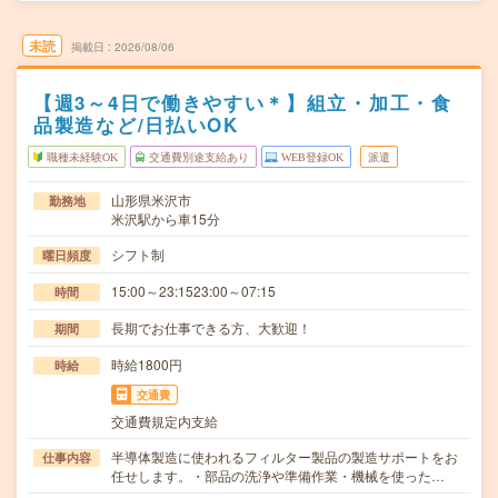
未読
掲載日
2026/08/06
【週3～4日で働きやすい＊】組立・加工・食
品製造など/日払いOK
職種未経験OK
交通費別途支給あり
WEB登録OK
派遣
山形県米沢市
勤務地
米沢駅から車15分
シフト制
曜日頻度
15:00～23:1523:00～07:15
時間
長期でお仕事できる方、大歓迎！
期間
時給1800円
時給
交通費
交通費規定内支給
半導体製造に使われるフィルター製品の製造サポートをお
仕事内容
任せします。・部品の洗浄や準備作業・機械を使った…