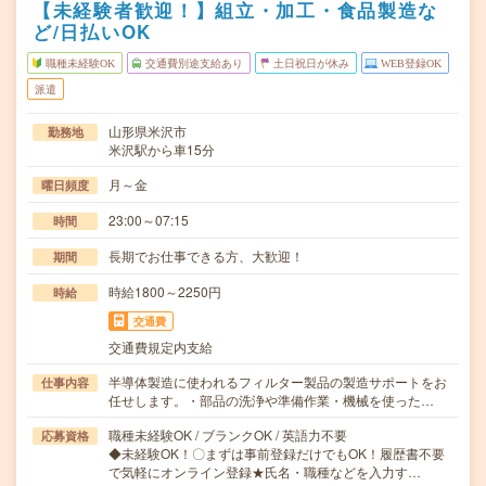
【未経験者歓迎！】組立・加工・食品製造な
ど/日払いOK
職種未経験OK
交通費別途支給あり
土日祝日が休み
WEB登録OK
派遣
山形県米沢市
勤務地
米沢駅から車15分
月～金
曜日頻度
23:00～07:15
時間
長期でお仕事できる方、大歓迎！
期間
時給1800～2250円
時給
交通費
交通費規定内支給
半導体製造に使われるフィルター製品の製造サポートをお
仕事内容
任せします。・部品の洗浄や準備作業・機械を使った…
職種未経験OK / ブランクOK / 英語力不要
応募資格
◆未経験OK！〇まずは事前登録だけでもOK！履歴書不要
で気軽にオンライン登録★氏名・職種などを入力す…