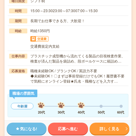
シフト制
曜日頻度
15:00～23:3023:00～07:3007:00～15:30
時間
長期でお仕事できる方、大歓迎！
期間
時給1350円
時給
交通費
交通費規定内支給
プラスチック成型機から流れてくる製品の目視検査作業、
仕事内容
検査が済んだ製品を袋詰め、段ボールケースに箱詰め…
職種未経験OK / ブランクOK / 英語力不要
応募資格
◆未経験OK！〇まずは事前登録だけでもOK！履歴書不要
で気軽にオンライン登録★氏名・職種などを入力す…
職場の雰囲気
年齢層
20代
30代
40代
50代
60代
気になる!
応募へ進む
詳しく見る