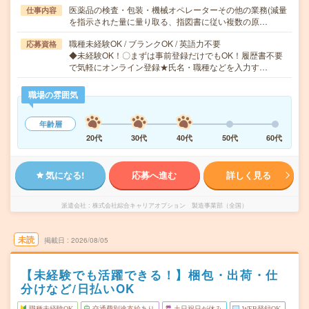
医薬品の検査・包装・機械オペレーターその他の業務(減量
仕事内容
を指示された量に量り取る、指図書に従い複数の原…
職種未経験OK / ブランクOK / 英語力不要
応募資格
◆未経験OK！〇まずは事前登録だけでもOK！履歴書不要
で気軽にオンライン登録★氏名・職種などを入力す…
職場の雰囲気
年齢層
20代
30代
40代
50代
60代
気になる!
応募へ進む
詳しく見る
派遣会社
株式会社綜合キャリアオプション 製造事業部（全国）
未読
掲載日
2026/08/05
【未経験でも活躍できる！】梱包・出荷・仕
分けなど/日払いOK
職種未経験OK
交通費別途支給あり
土日祝日が休み
WEB登録OK