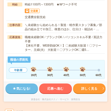
時給1100円～1300円 ★Wワーク不可
時給
交通費
交通費全額支給
＼未経験から始められる！製造・軽作業スタッフ募集／部
仕事内容
品の組み立てや加工、検査のほか、仕分け・箱詰め・…
職種未経験OK / ブランクOK / パソコンスキル不要 / 英語力
応募資格
不要
【来社不要、WEB登録OK！】〇未経験大歓迎！〇フリー
ター、主婦(夫) 大歓迎！〇ブランクOK〇週5…
職場の雰囲気
年齢層
20代
30代
40代
50代
60代
気になる!
応募へ進む
詳しく見る
派遣会社
株式会社テクノ・サービス 採用担当