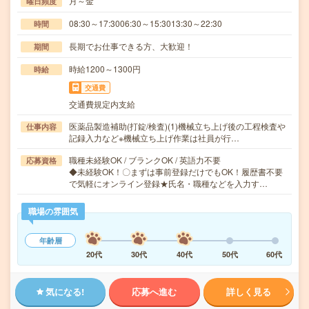
月～金
曜日頻度
08:30～17:3006:30～15:3013:30～22:30
時間
長期でお仕事できる方、大歓迎！
期間
時給1200～1300円
時給
交通費
交通費規定内支給
医薬品製造補助(打錠/検査)(1)機械立ち上げ後の工程検査や
仕事内容
記録入力など※機械立ち上げ作業は社員が行…
職種未経験OK / ブランクOK / 英語力不要
応募資格
◆未経験OK！〇まずは事前登録だけでもOK！履歴書不要
で気軽にオンライン登録★氏名・職種などを入力す…
職場の雰囲気
年齢層
20代
30代
40代
50代
60代
気になる!
応募へ進む
詳しく見る