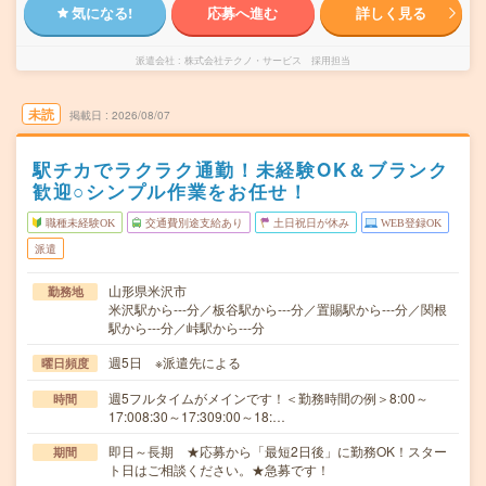
気になる!
応募へ進む
詳しく見る
派遣会社
株式会社テクノ・サービス 採用担当
未読
掲載日
2026/08/07
駅チカでラクラク通勤！未経験OK＆ブランク
歓迎○シンプル作業をお任せ！
職種未経験OK
交通費別途支給あり
土日祝日が休み
WEB登録OK
派遣
山形県米沢市
勤務地
米沢駅から---分／板谷駅から---分／置賜駅から---分／関根
駅から---分／峠駅から---分
週5日 ※派遣先による
曜日頻度
週5フルタイムがメインです！＜勤務時間の例＞8:00～
時間
17:008:30～17:309:00～18:…
即日～長期 ★応募から「最短2日後」に勤務OK！スター
期間
ト日はご相談ください。★急募です！