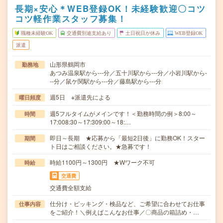
長期×安心＊WEB登録OK！未経験歓迎〇コツ
コツ軽作業スタッフ募集！
職種未経験OK
交通費別途支給あり
土日祝日が休み
WEB登録OK
派遣
山形県鶴岡市
勤務地
あつみ温泉駅から---分／五十川駅から---分／小岩川駅から-
--分／鼠ケ関駅から---分／藤島駅から---分
週5日 ※派遣先による
曜日頻度
週5フルタイムがメインです！＜勤務時間の例＞8:00～
時間
17:008:30～17:309:00～18:…
即日～長期 ★応募から「最短2日後」に勤務OK！スター
期間
ト日はご相談ください。★急募です！
時給1100円～1300円 ★Wワーク不可
時給
交通費
交通費全額支給
仕分け・ピッキング・検品など、ご希望に合わせてお仕事
仕事内容
をご紹介！＼例えばこんなお仕事／〇商品の箱詰め・…