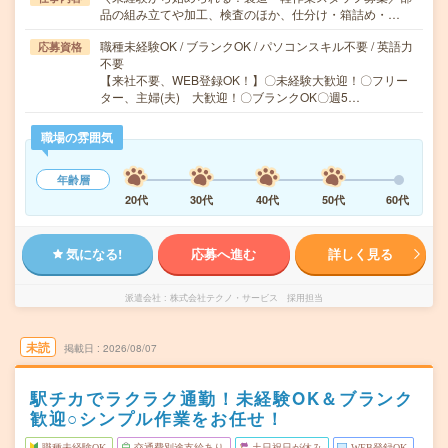
品の組み立てや加工、検査のほか、仕分け・箱詰め・…
職種未経験OK / ブランクOK / パソコンスキル不要 / 英語力
応募資格
不要
【来社不要、WEB登録OK！】〇未経験大歓迎！〇フリー
ター、主婦(夫) 大歓迎！〇ブランクOK〇週5…
職場の雰囲気
年齢層
20代
30代
40代
50代
60代
気になる!
応募へ進む
詳しく見る
派遣会社
株式会社テクノ・サービス 採用担当
未読
掲載日
2026/08/07
駅チカでラクラク通勤！未経験OK＆ブランク
歓迎○シンプル作業をお任せ！
職種未経験OK
交通費別途支給あり
土日祝日が休み
WEB登録OK