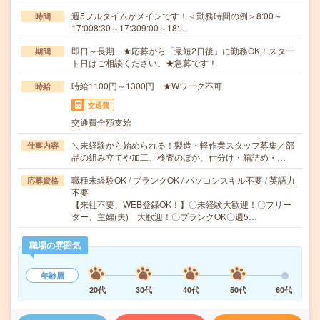
週5フルタイムがメインです！＜勤務時間の例＞8:00～
時間
17:008:30～17:309:00～18:…
即日～長期 ★応募から「最短2日後」に勤務OK！スター
期間
ト日はご相談ください。★急募です！
時給1100円～1300円 ★Wワーク不可
時給
交通費
交通費全額支給
＼未経験から始められる！製造・軽作業スタッフ募集／部
仕事内容
品の組み立てや加工、検査のほか、仕分け・箱詰め・…
職種未経験OK / ブランクOK / パソコンスキル不要 / 英語力
応募資格
不要
【来社不要、WEB登録OK！】〇未経験大歓迎！〇フリー
ター、主婦(夫) 大歓迎！〇ブランクOK〇週5…
職場の雰囲気
年齢層
20代
30代
40代
50代
60代