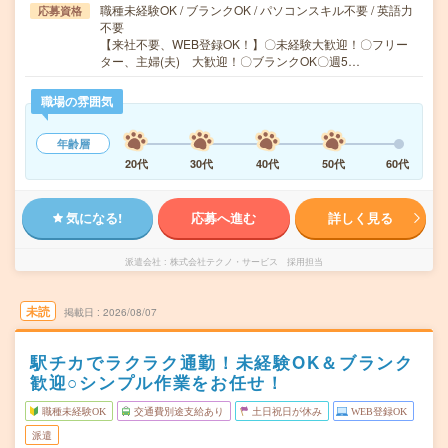
職種未経験OK / ブランクOK / パソコンスキル不要 / 英語力
応募資格
不要
【来社不要、WEB登録OK！】〇未経験大歓迎！〇フリー
ター、主婦(夫) 大歓迎！〇ブランクOK〇週5…
職場の雰囲気
年齢層
20代
30代
40代
50代
60代
気になる!
応募へ進む
詳しく見る
派遣会社
株式会社テクノ・サービス 採用担当
未読
掲載日
2026/08/07
駅チカでラクラク通勤！未経験OK＆ブランク
歓迎○シンプル作業をお任せ！
職種未経験OK
交通費別途支給あり
土日祝日が休み
WEB登録OK
派遣