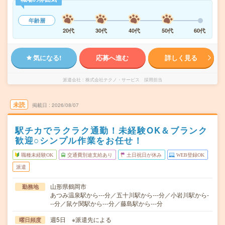
年齢層
20代
30代
40代
50代
60代
気になる!
応募へ進む
詳しく見る
派遣会社
株式会社テクノ・サービス 採用担当
未読
掲載日
2026/08/07
駅チカでラクラク通勤！未経験OK＆ブランク
歓迎○シンプル作業をお任せ！
職種未経験OK
交通費別途支給あり
土日祝日が休み
WEB登録OK
派遣
山形県鶴岡市
勤務地
あつみ温泉駅から---分／五十川駅から---分／小岩川駅から-
--分／鼠ケ関駅から---分／藤島駅から---分
週5日 ※派遣先による
曜日頻度