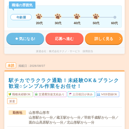
職場の雰囲気
年齢層
20代
30代
40代
50代
60代
気になる!
応募へ進む
詳しく見る
派遣会社
株式会社テクノ・サービス 採用担当
未読
掲載日
2026/08/07
駅チカでラクラク通勤！未経験OK＆ブランク
歓迎○シンプル作業をお任せ！
職種未経験OK
交通費別途支給あり
土日祝日が休み
WEB登録OK
派遣
山形県山形市
勤務地
山形駅から---分／蔵王駅から---分／羽前千歳駅から---分／
面白山高原駅から---分／北山形駅から---分