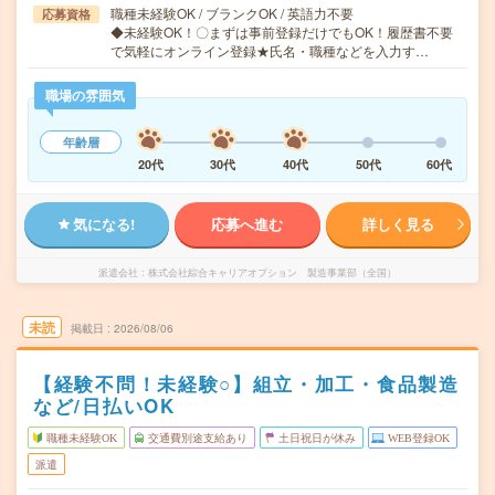
職種未経験OK / ブランクOK / 英語力不要
応募資格
◆未経験OK！〇まずは事前登録だけでもOK！履歴書不要
で気軽にオンライン登録★氏名・職種などを入力す…
職場の雰囲気
年齢層
20代
30代
40代
50代
60代
気になる!
応募へ進む
詳しく見る
派遣会社
株式会社綜合キャリアオプション 製造事業部（全国）
未読
掲載日
2026/08/06
【経験不問！未経験○】組立・加工・食品製造
など/日払いOK
職種未経験OK
交通費別途支給あり
土日祝日が休み
WEB登録OK
派遣