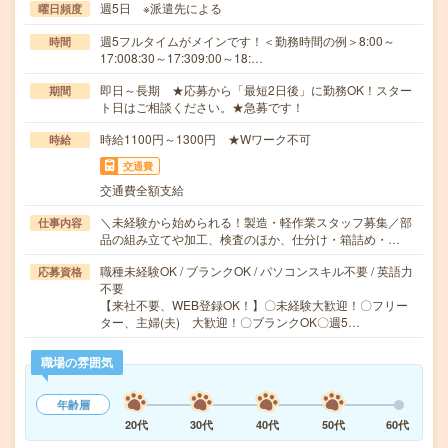
週5日 ※派遣先による
曜日頻度
週5フルタイムがメインです！＜勤務時間の例＞8:00～
時間
17:008:30～17:309:00～18:…
即日～長期 ★応募から「最短2日後」に勤務OK！スター
期間
ト日はご相談ください。★急募です！
時給1100円～1300円 ★Wワーク不可
時給
交通費
交通費全額支給
＼未経験から始められる！製造・軽作業スタッフ募集／部
仕事内容
品の組み立てや加工、検査のほか、仕分け・箱詰め・…
職種未経験OK / ブランクOK / パソコンスキル不要 / 英語力
応募資格
不要
【来社不要、WEB登録OK！】〇未経験大歓迎！〇フリー
ター、主婦(夫) 大歓迎！〇ブランクOK〇週5…
職場の雰囲気
年齢層
20代
30代
40代
50代
60代