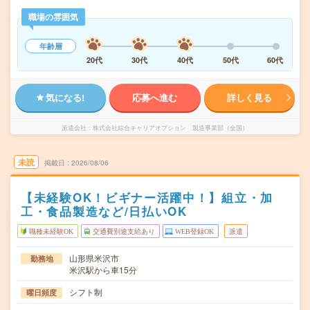
職場の雰囲気
年齢層
20代
30代
40代
50代
60代
気になる!
応募へ進む
詳しく見る
派遣会社
株式会社綜合キャリアオプション 製造事業部（全国）
未読
掲載日
2026/08/06
【未経験OK！ビギナー活躍中！】組立・加
工・食品製造など/日払いOK
職種未経験OK
交通費別途支給あり
WEB登録OK
派遣
山形県米沢市
勤務地
米沢駅から車15分
シフト制
曜日頻度