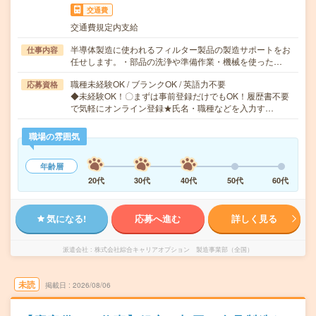
交通費
交通費規定内支給
半導体製造に使われるフィルター製品の製造サポートをお
仕事内容
任せします。・部品の洗浄や準備作業・機械を使った…
職種未経験OK / ブランクOK / 英語力不要
応募資格
◆未経験OK！〇まずは事前登録だけでもOK！履歴書不要
で気軽にオンライン登録★氏名・職種などを入力す…
職場の雰囲気
年齢層
20代
30代
40代
50代
60代
気になる!
応募へ進む
詳しく見る
派遣会社
株式会社綜合キャリアオプション 製造事業部（全国）
未読
掲載日
2026/08/06