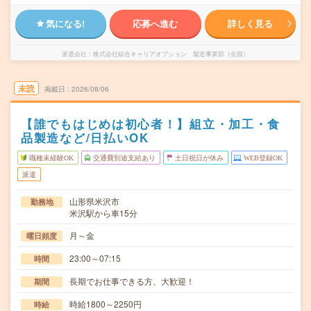
気になる!
応募へ進む
詳しく見る
派遣会社
株式会社綜合キャリアオプション 製造事業部（全国）
未読
掲載日
2026/08/06
【誰でもはじめは初心者！】組立・加工・食
品製造など/日払いOK
職種未経験OK
交通費別途支給あり
土日祝日が休み
WEB登録OK
派遣
山形県米沢市
勤務地
米沢駅から車15分
月～金
曜日頻度
23:00～07:15
時間
長期でお仕事できる方、大歓迎！
期間
時給1800～2250円
時給