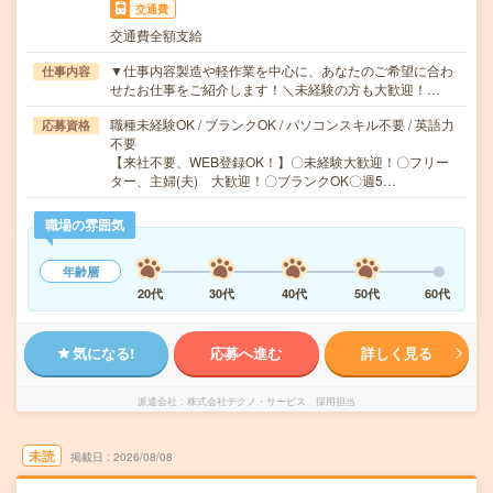
交通費
交通費全額支給
▼仕事内容製造や軽作業を中心に、あなたのご希望に合わ
仕事内容
せたお仕事をご紹介します！＼未経験の方も大歓迎！…
職種未経験OK / ブランクOK / パソコンスキル不要 / 英語力
応募資格
不要
【来社不要、WEB登録OK！】〇未経験大歓迎！〇フリー
ター、主婦(夫) 大歓迎！〇ブランクOK〇週5…
職場の雰囲気
年齢層
20代
30代
40代
50代
60代
気になる!
応募へ進む
詳しく見る
派遣会社
株式会社テクノ・サービス 採用担当
未読
掲載日
2026/08/08