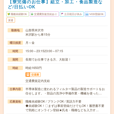
【寮完備のお仕事】組立・加工・食品製造な
ど/日払いOK
職種未経験OK
交通費別途支給あり
土日祝日が休み
WEB登録OK
派遣
山形県米沢市
勤務地
米沢駅から車15分
月～金
曜日頻度
15:00～23:1523:00～07:15
時間
長期でお仕事できる方、大歓迎！
期間
時給1650円
時給
交通費
交通費規定内支給
半導体製造に使われるフィルター製品の製造サポートをお
仕事内容
任せします。・部品の洗浄や準備作業・機械を使った…
職種未経験OK / ブランクOK / 英語力不要
応募資格
◆未経験OK！〇まずは事前登録だけでもOK！履歴書不要
で気軽にオンライン登録★氏名・職種などを入力す…