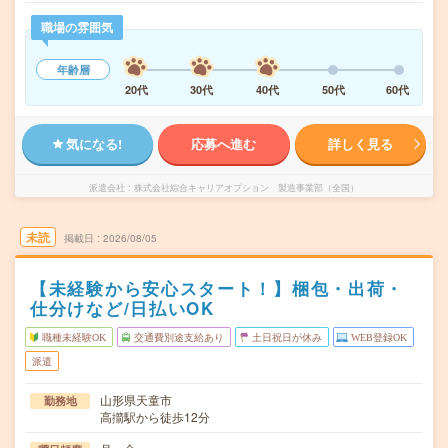
職場の雰囲気
年齢層
20代
30代
40代
50代
60代
気になる!
応募へ進む
詳しく見る
派遣会社
株式会社綜合キャリアオプション 製造事業部（全国）
未読
掲載日
2026/08/05
【未経験から安心スタート！】梱包・出荷・
仕分けなど/日払いOK
職種未経験OK
交通費別途支給あり
土日祝日が休み
WEB登録OK
派遣
山形県天童市
勤務地
高擶駅から徒歩12分