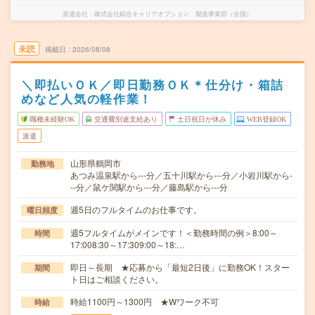
派遣会社
株式会社綜合キャリアオプション 製造事業部（全国）
未読
掲載日
2026/08/08
＼即払いＯＫ／即日勤務ＯＫ＊仕分け・箱詰
めなど人気の軽作業！
職種未経験OK
交通費別途支給あり
土日祝日が休み
WEB登録OK
派遣
山形県鶴岡市
勤務地
あつみ温泉駅から---分／五十川駅から---分／小岩川駅から-
--分／鼠ケ関駅から---分／藤島駅から---分
週5日のフルタイムのお仕事です。
曜日頻度
週5フルタイムがメインです！＜勤務時間の例＞8:00～
時間
17:008:30～17:309:00～18:…
即日～長期 ★応募から「最短2日後」に勤務OK！スター
期間
ト日はご相談ください。
時給1100円～1300円 ★Wワーク不可
時給