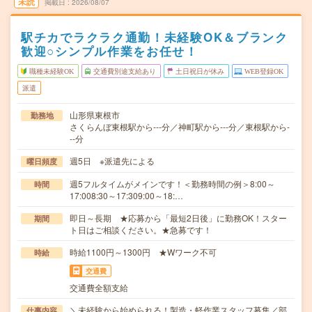
未読
掲載日
2026/08/07
駅チカでラクラク通勤！未経験OK＆ブランク
歓迎○シンプル作業をお任せ！
職種未経験OK
交通費別途支給あり
土日祝日が休み
WEB登録OK
派遣
山形県東根市
勤務地
さくらんぼ東根駅から---分／神町駅から---分／東根駅から-
--分
週5日 ※派遣先による
曜日頻度
週5フルタイムがメインです！＜勤務時間の例＞8:00～
時間
17:008:30～17:309:00～18:…
即日～長期 ★応募から「最短2日後」に勤務OK！スター
期間
ト日はご相談ください。★急募です！
時給1100円～1300円 ★Wワーク不可
時給
交通費
交通費全額支給
＼未経験から始められる！製造・軽作業スタッフ募集／部
仕事内容