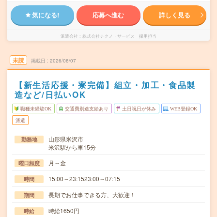
気になる!
応募へ進む
詳しく見る
派遣会社
株式会社テクノ・サービス 採用担当
未読
掲載日
2026/08/07
【新生活応援・寮完備】組立・加工・食品製
造など/日払いOK
職種未経験OK
交通費別途支給あり
土日祝日が休み
WEB登録OK
派遣
山形県米沢市
勤務地
米沢駅から車15分
月～金
曜日頻度
15:00～23:1523:00～07:15
時間
長期でお仕事できる方、大歓迎！
期間
時給1650円
時給