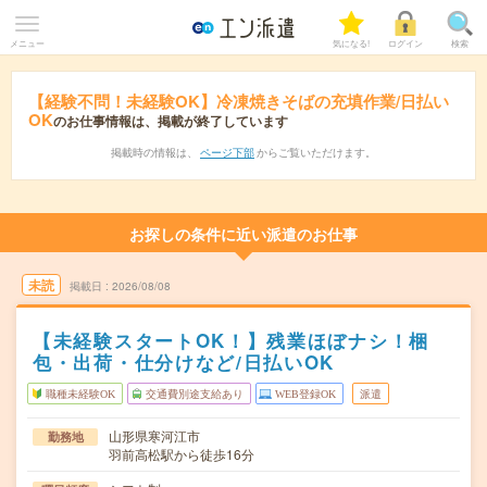
メニュー
気になる!
ログイン
検索
【経験不問！未経験OK】冷凍焼きそばの充填作業/日払い
OK
のお仕事情報は、掲載が終了しています
掲載時の情報は、
ページ下部
からご覧いただけます。
お探しの条件に近い派遣のお仕事
未読
掲載日
2026/08/08
【未経験スタートOK！】残業ほぼナシ！梱
包・出荷・仕分けなど/日払いOK
職種未経験OK
交通費別途支給あり
WEB登録OK
派遣
山形県寒河江市
勤務地
羽前高松駅から徒歩16分