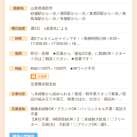
山形県酒田市
勤務地
砂越駅から---分／酒田駅から---分／東酒田駅から---分／南
鳥海駅から---分／本楯駅から---分
週5日 ※派遣先による
曜日頻度
週5フルタイムがメインです！＜勤務時間の例＞8:00～
時間
17:008:30～17:309:00～18:…
即日～長期 ★応募から「最短2日後」に勤務OK！スター
期間
ト日はご相談ください。★急募です！
時給1100円～1300円 ★Wワーク不可
時給
交通費
交通費全額支給
＼未経験から始められる！製造・軽作業スタッフ募集／部
仕事内容
品の組み立てや加工、検査のほか、仕分け・箱詰め・…
職種未経験OK / ブランクOK / パソコンスキル不要 / 英語力
応募資格
不要
【来社不要、WEB登録OK！】〇未経験大歓迎！〇フリー
ター、主婦(夫) 大歓迎！〇ブランクOK〇週5…
職場の雰囲気