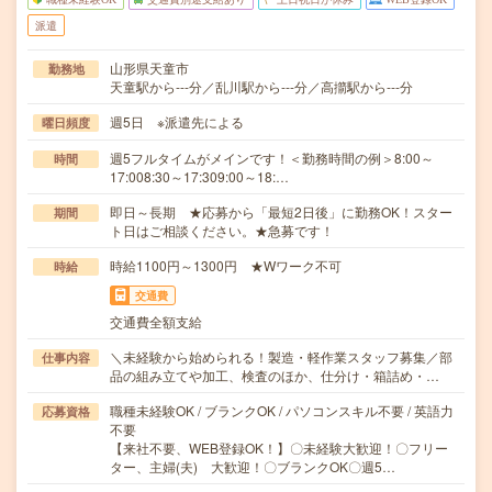
派遣
山形県天童市
勤務地
天童駅から---分／乱川駅から---分／高擶駅から---分
週5日 ※派遣先による
曜日頻度
週5フルタイムがメインです！＜勤務時間の例＞8:00～
時間
17:008:30～17:309:00～18:…
即日～長期 ★応募から「最短2日後」に勤務OK！スター
期間
ト日はご相談ください。★急募です！
時給1100円～1300円 ★Wワーク不可
時給
交通費
交通費全額支給
＼未経験から始められる！製造・軽作業スタッフ募集／部
仕事内容
品の組み立てや加工、検査のほか、仕分け・箱詰め・…
職種未経験OK / ブランクOK / パソコンスキル不要 / 英語力
応募資格
不要
【来社不要、WEB登録OK！】〇未経験大歓迎！〇フリー
ター、主婦(夫) 大歓迎！〇ブランクOK〇週5…