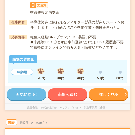
交通費
交通費規定内支給
半導体製造に使われるフィルター製品の製造サポートをお
仕事内容
任せします。・部品の洗浄や準備作業・機械を使った…
職種未経験OK / ブランクOK / 英語力不要
応募資格
◆未経験OK！〇まずは事前登録だけでもOK！履歴書不要
で気軽にオンライン登録★氏名・職種などを入力す…
職場の雰囲気
年齢層
20代
30代
40代
50代
60代
気になる!
応募へ進む
詳しく見る
派遣会社
株式会社綜合キャリアオプション 製造事業部（全国）
未読
掲載日
2026/08/06