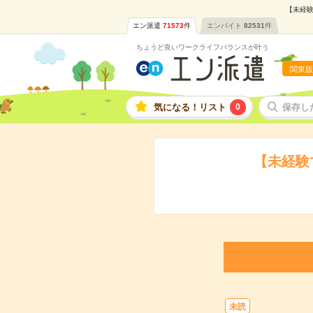
【未経験
エン派遣
71573
件
エンバイト
82531
件
ちょうど良いワークライフバランスが叶う
関東版
気になる！リスト
0
保存し
【未経験
未読