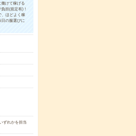
に働けて稼げる
負担(規定有)！
で、ほどよく稼
毎日の服選びに
いずれかを担当