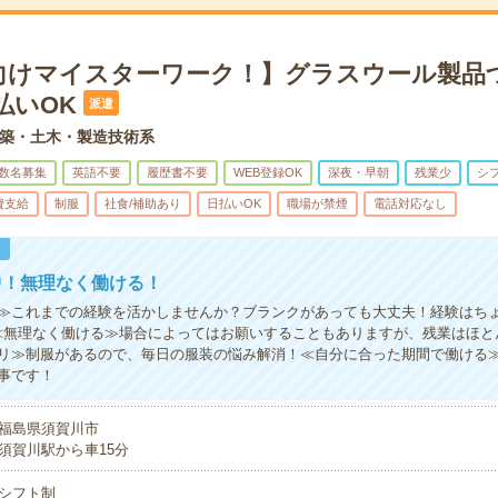
向けマイスターワーク！】グラスウール製品
払いOK
派遣
築・土木・製造技術系
数名募集
英語不要
履歴書不要
WEB登録OK
深夜・早朝
残業少
シ
費支給
制服
社食/補助あり
日払いOK
職場が禁煙
電話対応なし
！
中！無理なく働ける！
≫これまでの経験を活かしませんか？ブランクがあっても大丈夫！経験はち
≪無理なく働ける≫場合によってはお願いすることもありますが、残業はほと
リ≫制服があるので、毎日の服装の悩み解消！≪自分に合った期間で働ける
事です！
福島県須賀川市
須賀川駅から車15分
シフト制