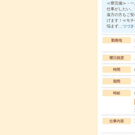
≪寮完備≫・一
仕事がしたい。
遠方の方もご安
げます！≪モチ
悩まず…
つづき
勤務地
曜日頻度
時間
期間
時給
仕事内容