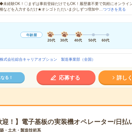
◆未経験OK！〇まずは事前登録だけでもOK！履歴書不要で気軽にオンライ
種などを入力するだけ★オシゴトただいま少しずつ増加中…
つづきを見る
年齢層
20代
30代
40代
50代
60代
株式会社綜合キャリアオプション 製造事業部（全国）
応募する
詳し
になる！
歓迎！】電子基板の実装機オペレーター/日払
築・土木・製造技術系