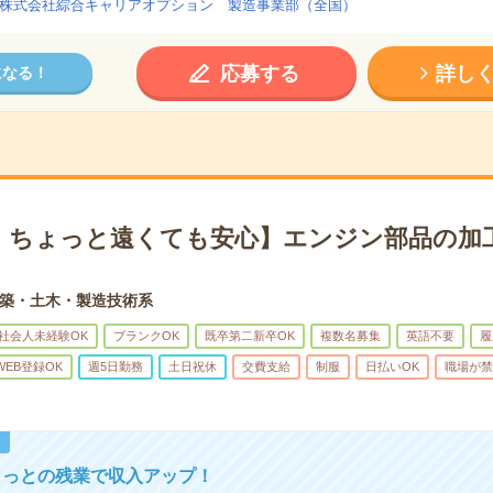
株式会社綜合キャリアオプション 製造事業部（全国）
応募する
詳し
になる！
！ちょっと遠くても安心】エンジン部品の加工
築・土木・製造技術系
社会人未経験OK
ブランクOK
既卒第二新卒OK
複数名募集
英語不要
履
WEB登録OK
週5日勤務
土日祝休
交費支給
制服
日払いOK
職場が禁
！
ょっとの残業で収入アップ！