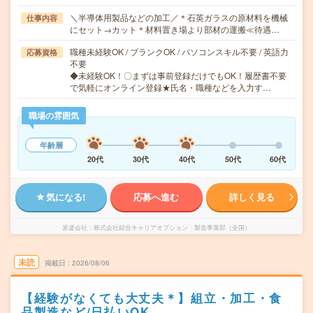
＼半導体用製品などの加工／＊石英ガラスの原材料を機械
仕事内容
にセット→カット＊材料置き場より部材の運搬≪待遇…
職種未経験OK / ブランクOK / パソコンスキル不要 / 英語力
応募資格
不要
◆未経験OK！〇まずは事前登録だけでもOK！履歴書不要
で気軽にオンライン登録★氏名・職種などを入力す…
職場の雰囲気
年齢層
20代
30代
40代
50代
60代
気になる!
応募へ進む
詳しく見る
派遣会社
株式会社綜合キャリアオプション 製造事業部（全国）
未読
掲載日
2026/08/06
【経験がなくても大丈夫＊】組立・加工・食
品製造など/日払いOK