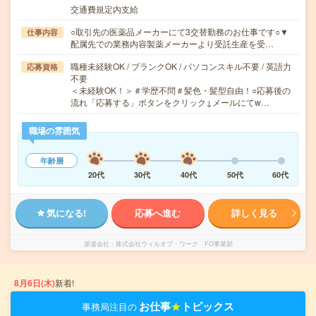
交通費規定内支給
○取引先の医薬品メーカーにて3交替勤務のお仕事です○▼
仕事内容
配属先での業務内容製薬メーカーより受託生産を受…
職種未経験OK / ブランクOK / パソコンスキル不要 / 英語力
応募資格
不要
＜未経験OK！＞＃学歴不問＃髪色・髪型自由！○応募後の
流れ「応募する」ボタンをクリック↓メールにてw…
職場の雰囲気
年齢層
20代
30代
40代
50代
60代
気になる!
応募へ進む
詳しく見る
派遣会社
株式会社ウィルオブ・ワーク FO事業部
8月6日(木)
新着!
お仕事
★
トピックス
事務局注目の