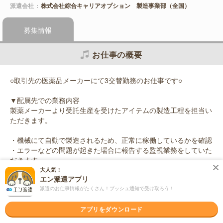
派遣会社
株式会社綜合キャリアオプション 製造事業部（全国）
募集情報
お仕事の概要
○取引先の医薬品メーカーにて3交替勤務のお仕事です○
▼配属先での業務内容
製薬メーカーより受託生産を受けたアイテムの製造工程を担当い
ただきます。
・機械にて自動で製造されるため、正常に稼働しているかを確認
・エラーなどの問題が起きた場合に報告する監視業務をしていた
だきます。
・また、原料投入や製造機械の洗浄業務も担当いただきます。
大人気！
エン派遣アプリ
派遣のお仕事情報がたくさん！プッシュ通知で受け取ろう！
※クリーンルーム内でのお仕事になります
応募資格
アプリをダウンロード
職種未経験OK / ブランクOK / 英語力不要