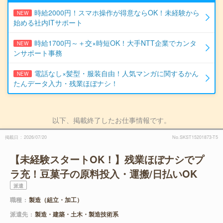
時給2000円！スマホ操作が得意ならOK！未経験から
NEW
始める社内ITサポート
時給1700円～＋交×時短OK！大手NTT企業でカンタ
NEW
ンサポート事務
電話なし×髪型・服装自由！人気マンガに関するかん
NEW
たんデータ入力・残業ほぼナシ！
以下、掲載終了したお仕事情報です。
掲載日
2026/07/20
No.SKST15201873-T5
【未経験スタートOK！】残業ほぼナシでプ
ラ充！豆菓子の原料投入・運搬/日払いOK
派遣
職種
製造（組立・加工）
派遣先
製造・建築・土木・製造技術系