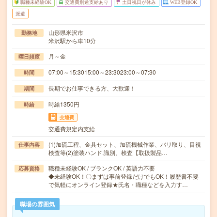
職種未経験OK
交通費別途支給あり
土日祝日が休み
WEB登録OK
派遣
山形県米沢市
勤務地
米沢駅から車10分
月～金
曜日頻度
07:00～15:3015:00～23:3023:00～07:30
時間
長期でお仕事できる方、大歓迎！
期間
時給1350円
時給
交通費
交通費規定内支給
(1)加硫工程、金具セット、加硫機械作業、バリ取り、目視
仕事内容
検査等(2)塗装ハンド.識別、検査【取扱製品…
職種未経験OK / ブランクOK / 英語力不要
応募資格
◆未経験OK！〇まずは事前登録だけでもOK！履歴書不要
で気軽にオンライン登録★氏名・職種などを入力す…
職場の雰囲気