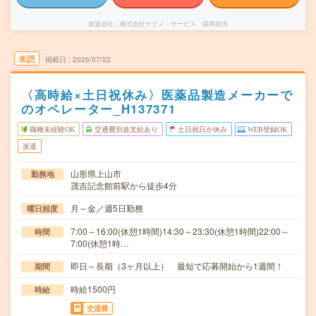
派遣会社
株式会社テクノ・サービス 採用担当
未読
掲載日
2026/07/22
〈高時給×土日祝休み〉医薬品製造メーカーで
のオペレーター_H137371
職種未経験OK
交通費別途支給あり
土日祝日が休み
WEB登録OK
派遣
山形県上山市
勤務地
茂吉記念館前駅から徒歩4分
月～金／週5日勤務
曜日頻度
7:00～16:00(休憩1時間)14:30～23:30(休憩1時間)22:00～
時間
7:00(休憩1時…
即日～長期（3ヶ月以上） 最短で応募開始から1週間！
期間
時給1500円
時給
交通費