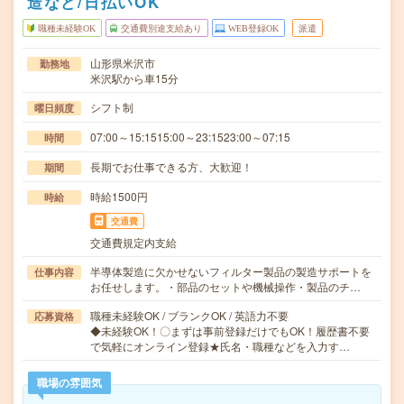
造など/日払いOK
職種未経験OK
交通費別途支給あり
WEB登録OK
派遣
山形県米沢市
勤務地
米沢駅から車15分
シフト制
曜日頻度
07:00～15:1515:00～23:1523:00～07:15
時間
長期でお仕事できる方、大歓迎！
期間
時給1500円
時給
交通費
交通費規定内支給
半導体製造に欠かせないフィルター製品の製造サポートを
仕事内容
お任せします。・部品のセットや機械操作・製品のチ…
職種未経験OK / ブランクOK / 英語力不要
応募資格
◆未経験OK！〇まずは事前登録だけでもOK！履歴書不要
で気軽にオンライン登録★氏名・職種などを入力す…
職場の雰囲気