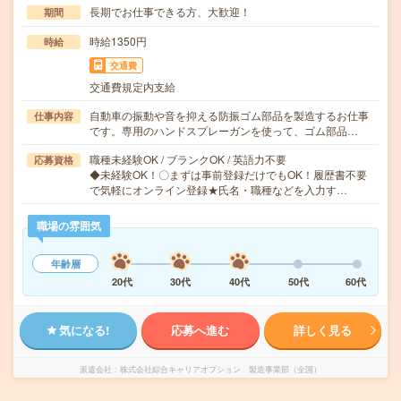
長期でお仕事できる方、大歓迎！
期間
時給1350円
時給
交通費
交通費規定内支給
自動車の振動や音を抑える防振ゴム部品を製造するお仕事
仕事内容
です。専用のハンドスプレーガンを使って、ゴム部品…
職種未経験OK / ブランクOK / 英語力不要
応募資格
◆未経験OK！〇まずは事前登録だけでもOK！履歴書不要
で気軽にオンライン登録★氏名・職種などを入力す…
職場の雰囲気
年齢層
20代
30代
40代
50代
60代
気になる!
応募へ進む
詳しく見る
派遣会社
株式会社綜合キャリアオプション 製造事業部（全国）