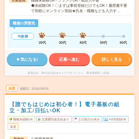
応募資格
◆未経験OK！〇まずは事前登録だけでもOK！履歴書不要
で気軽にオンライン登録★氏名・職種などを入力す…
職場の雰囲気
年齢層
20代
30代
40代
50代
60代
気になる!
応募へ進む
詳しく見る
派遣会社
株式会社綜合キャリアオプション 製造事業部（全国）
未読
掲載日
2026/08/05
【誰でもはじめは初心者！】電子基板の組
立・加工/日払いOK
職種未経験OK
交通費別途支給あり
土日祝日が休み
WEB登録OK
派遣
山形県東根市
勤務地