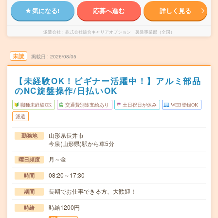
気になる!
応募へ進む
詳しく見る
派遣会社
株式会社綜合キャリアオプション 製造事業部（全国）
未読
掲載日
2026/08/05
【未経験OK！ビギナー活躍中！】アルミ部品
のNC旋盤操作/日払いOK
職種未経験OK
交通費別途支給あり
土日祝日が休み
WEB登録OK
派遣
山形県長井市
勤務地
今泉(山形県)駅から車5分
月～金
曜日頻度
08:20～17:30
時間
長期でお仕事できる方、大歓迎！
期間
時給1200円
時給