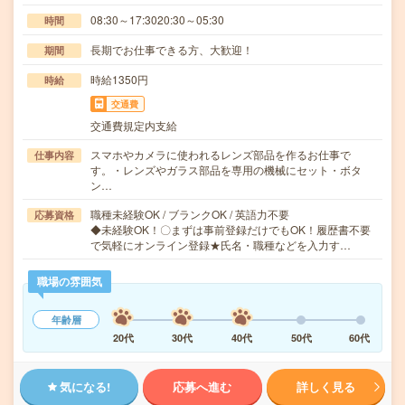
08:30～17:3020:30～05:30
時間
長期でお仕事できる方、大歓迎！
期間
時給1350円
時給
交通費
交通費規定内支給
スマホやカメラに使われるレンズ部品を作るお仕事で
仕事内容
す。・レンズやガラス部品を専用の機械にセット・ボタ
ン…
職種未経験OK / ブランクOK / 英語力不要
応募資格
◆未経験OK！〇まずは事前登録だけでもOK！履歴書不要
で気軽にオンライン登録★氏名・職種などを入力す…
職場の雰囲気
年齢層
20代
30代
40代
50代
60代
気になる!
応募へ進む
詳しく見る