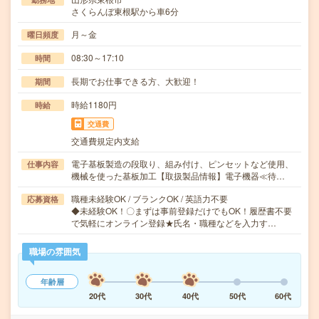
さくらんぼ東根駅から車6分
月～金
曜日頻度
08:30～17:10
時間
長期でお仕事できる方、大歓迎！
期間
時給1180円
時給
交通費
交通費規定内支給
電子基板製造の段取り、組み付け、ピンセットなど使用、
仕事内容
機械を使った基板加工【取扱製品情報】電子機器≪待…
職種未経験OK / ブランクOK / 英語力不要
応募資格
◆未経験OK！〇まずは事前登録だけでもOK！履歴書不要
で気軽にオンライン登録★氏名・職種などを入力す…
職場の雰囲気
年齢層
20代
30代
40代
50代
60代