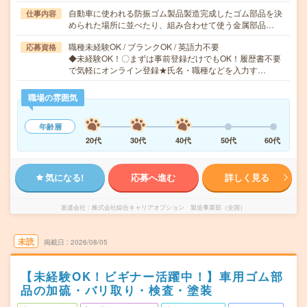
自動車に使われる防振ゴム製品製造完成したゴム部品を決
仕事内容
められた場所に並べたり、組み合わせて使う金属部品…
職種未経験OK / ブランクOK / 英語力不要
応募資格
◆未経験OK！〇まずは事前登録だけでもOK！履歴書不要
で気軽にオンライン登録★氏名・職種などを入力す…
職場の雰囲気
年齢層
20代
30代
40代
50代
60代
気になる!
応募へ進む
詳しく見る
派遣会社
株式会社綜合キャリアオプション 製造事業部（全国）
未読
掲載日
2026/08/05
【未経験OK！ビギナー活躍中！】車用ゴム部
品の加硫・バリ取り・検査・塗装