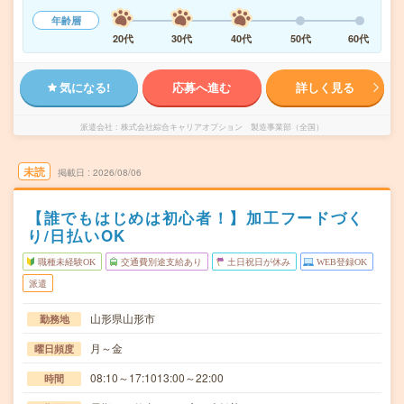
年齢層
20代
30代
40代
50代
60代
気になる!
応募へ進む
詳しく見る
派遣会社
株式会社綜合キャリアオプション 製造事業部（全国）
未読
掲載日
2026/08/06
【誰でもはじめは初心者！】加工フードづく
り/日払いOK
職種未経験OK
交通費別途支給あり
土日祝日が休み
WEB登録OK
派遣
山形県山形市
勤務地
月～金
曜日頻度
08:10～17:1013:00～22:00
時間