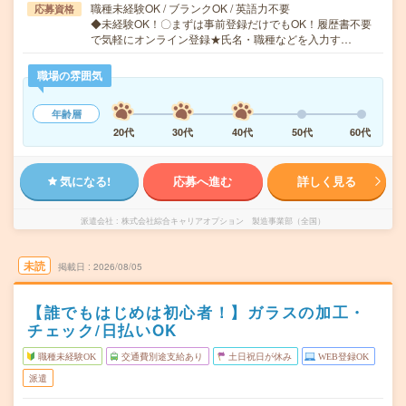
職種未経験OK / ブランクOK / 英語力不要
応募資格
◆未経験OK！〇まずは事前登録だけでもOK！履歴書不要
で気軽にオンライン登録★氏名・職種などを入力す…
職場の雰囲気
年齢層
20代
30代
40代
50代
60代
気になる!
応募へ進む
詳しく見る
派遣会社
株式会社綜合キャリアオプション 製造事業部（全国）
未読
掲載日
2026/08/05
【誰でもはじめは初心者！】ガラスの加工・
チェック/日払いOK
職種未経験OK
交通費別途支給あり
土日祝日が休み
WEB登録OK
派遣