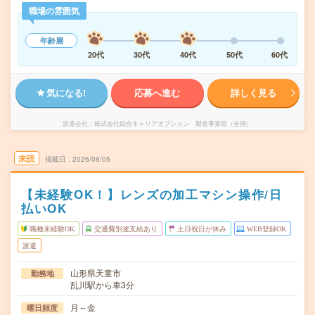
職場の雰囲気
年齢層
20代
30代
40代
50代
60代
気になる!
応募へ進む
詳しく見る
派遣会社
株式会社綜合キャリアオプション 製造事業部（全国）
未読
掲載日
2026/08/05
【未経験OK！】レンズの加工マシン操作/日
払いOK
職種未経験OK
交通費別途支給あり
土日祝日が休み
WEB登録OK
派遣
山形県天童市
勤務地
乱川駅から車3分
月～金
曜日頻度