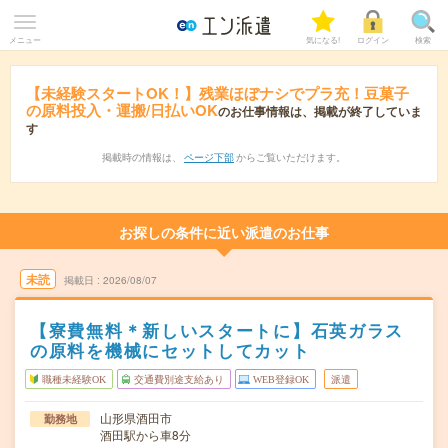
メニュー
気になる!
ログイン
検索
【未経験スタートOK！】残業ほぼナシでプラ充！豆菓子
の原料投入・運搬/日払いOK
のお仕事情報は、掲載が終了していま
す
掲載時の情報は、
ページ下部
からご覧いただけます。
お探しの条件に近い派遣のお仕事
未読
掲載日
2026/08/07
【寮費無料＊新しいスタートに】石英ガラス
の原料を機械にセットしてカット
職種未経験OK
交通費別途支給あり
WEB登録OK
派遣
山形県酒田市
勤務地
酒田駅から車8分