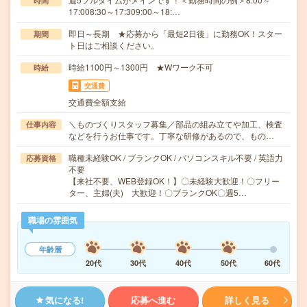
時間
17:008:30～17:309:00～18:…
即日～長期 ★応募から「最短2日後」に勤務OK！スター
期間
ト日はご相談ください。
時給1100円～1300円 ★Wワーク不可
時給
交通費
交通費全額支給
＼ものづくりスタッフ募集／部品の組み立てや加工、検査
仕事内容
などを行うお仕事です。丁寧な研修があるので、もの…
職種未経験OK / ブランクOK / パソコンスキル不要 / 英語力
応募資格
不要
【来社不要、WEB登録OK！】〇未経験大歓迎！〇フリー
ター、主婦(夫) 大歓迎！〇ブランクOK〇週5…
職場の雰囲気
年齢層
20代
30代
40代
50代
60代
気になる!
応募へ進む
詳しく見る