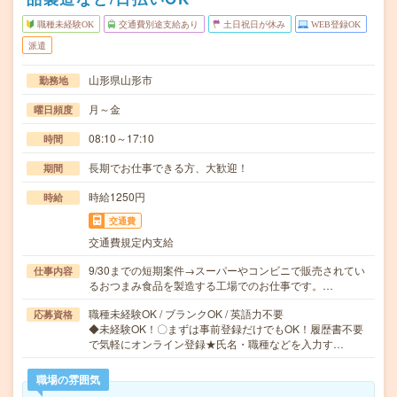
職種未経験OK
交通費別途支給あり
土日祝日が休み
WEB登録OK
派遣
山形県山形市
勤務地
月～金
曜日頻度
08:10～17:10
時間
長期でお仕事できる方、大歓迎！
期間
時給1250円
時給
交通費
交通費規定内支給
9/30までの短期案件→スーパーやコンビニで販売されてい
仕事内容
るおつまみ食品を製造する工場でのお仕事です。…
職種未経験OK / ブランクOK / 英語力不要
応募資格
◆未経験OK！〇まずは事前登録だけでもOK！履歴書不要
で気軽にオンライン登録★氏名・職種などを入力す…
職場の雰囲気