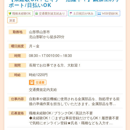
ポート/日払いOK
職種未経験OK
交通費別途支給あり
土日祝日が休み
WEB登録OK
派遣
山形県山形市
勤務地
北山形駅から徒歩20分
月～金
曜日頻度
08:30～17:0010:00～18:30
時間
長期でお仕事できる方、大歓迎！
期間
時給1220円
時給
交通費
交通費規定内支給
自動車や建設機械に使用される金属部品を、熱処理する前
仕事内容
後の準備作業を担当していただきます。金属部品を専…
職種未経験OK / ブランクOK / 英語力不要
応募資格
◆未経験OK！〇まずは事前登録だけでもOK！履歴書不要
で気軽にオンライン登録★氏名・職種などを入力す…