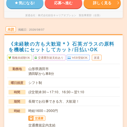
気になる!
応募へ進む
詳しく見る
派遣会社
株式会社綜合キャリアオプション 製造事業部（全国）
未読
掲載日
2026/08/07
《未経験の方も大歓迎＊》石英ガラスの原料
を機械にセットしてカット/日払いOK
職種未経験OK
交通費別途支給あり
WEB登録OK
派遣
山形県酒田市
勤務地
酒田駅から車8分
シフト制
曜日頻度
(2交替)8:30～17:10、16:30～翌1:10
時間
長期でお仕事できる方、大歓迎！
期間
時給1600～2000円
時給
交通費
交通費規定内支給