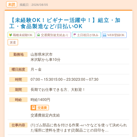
未読
掲載日
2026/08/05
【未経験OK！ビギナー活躍中！】組立・加
工・食品製造など/日払いOK
職種未経験OK
交通費別途支給あり
土日祝日が休み
WEB登録OK
派遣
山形県米沢市
勤務地
米沢駅から車10分
月～金
曜日頻度
07:00～15:3015:00～23:3023:00～07:30
時間
長期でお仕事できる方、大歓迎！
期間
時給1400円
時給
交通費
交通費規定内支給
(1)ゴム部品に色を付ける作業→ハケなどを使って決められ
仕事内容
た場所に塗料を塗ります(2)製品ごとの目印を…