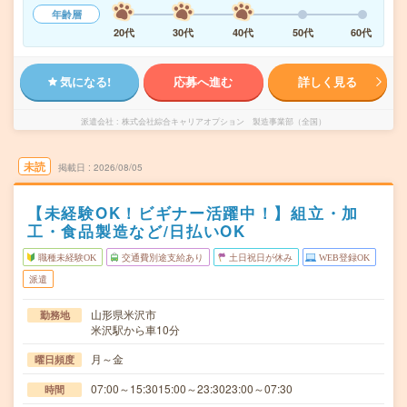
年齢層
20代
30代
40代
50代
60代
気になる!
応募へ進む
詳しく見る
派遣会社
株式会社綜合キャリアオプション 製造事業部（全国）
未読
掲載日
2026/08/05
【未経験OK！ビギナー活躍中！】組立・加
工・食品製造など/日払いOK
職種未経験OK
交通費別途支給あり
土日祝日が休み
WEB登録OK
派遣
山形県米沢市
勤務地
米沢駅から車10分
月～金
曜日頻度
07:00～15:3015:00～23:3023:00～07:30
時間