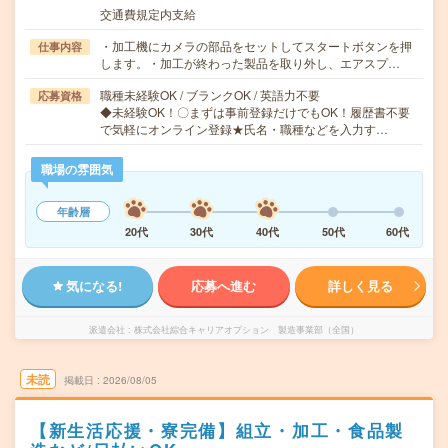
交通費規定内支給
・加工機にカメラの部品をセットしてスタートボタンを押
仕事内容
します。・加工が終わった製品を取り外し、エアスプ…
職種未経験OK / ブランクOK / 英語力不要
応募資格
◆未経験OK！〇まずは事前登録だけでもOK！履歴書不要
で気軽にオンライン登録★氏名・職種などを入力す…
職場の雰囲気
年齢層
20代
30代
40代
50代
60代
気になる!
応募へ進む
詳しく見る
派遣会社
株式会社綜合キャリアオプション 製造事業部（全国）
未読
掲載日
2026/08/05
【新生活応援・寮完備】組立・加工・食品製