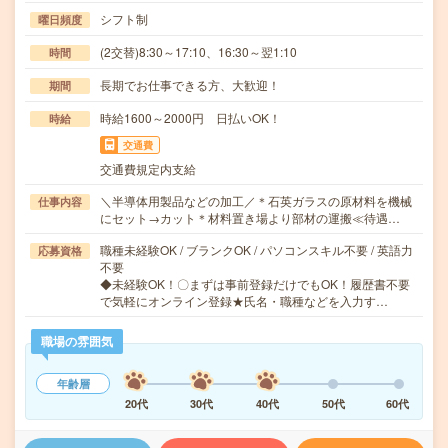
シフト制
曜日頻度
(2交替)8:30～17:10、16:30～翌1:10
時間
長期でお仕事できる方、大歓迎！
期間
時給1600～2000円 日払いOK！
時給
交通費
交通費規定内支給
＼半導体用製品などの加工／＊石英ガラスの原材料を機械
仕事内容
にセット→カット＊材料置き場より部材の運搬≪待遇…
職種未経験OK / ブランクOK / パソコンスキル不要 / 英語力
応募資格
不要
◆未経験OK！〇まずは事前登録だけでもOK！履歴書不要
で気軽にオンライン登録★氏名・職種などを入力す…
職場の雰囲気
年齢層
20代
30代
40代
50代
60代