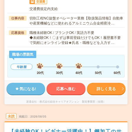
交通費
交通費規定内支給
切削工程NC旋盤オペレーター業務【取扱製品情報】自動車
仕事内容
や産業機械などに使われるアルミニウム合金精密冷…
職種未経験OK / ブランクOK / 英語力不要
応募資格
◆未経験OK！〇まずは事前登録だけでもOK！履歴書不要
で気軽にオンライン登録★氏名・職種などを入力す…
職場の雰囲気
年齢層
20代
30代
40代
50代
60代
気になる!
応募へ進む
詳しく見る
派遣会社
株式会社綜合キャリアオプション 製造事業部（全国）
未読
掲載日
2026/08/05
【未経験OK！ビギナー活躍中！】鋼加工のサ