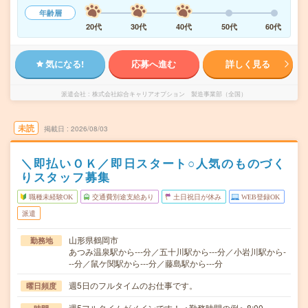
年齢層
20代
30代
40代
50代
60代
気になる!
応募へ進む
詳しく見る
派遣会社
株式会社綜合キャリアオプション 製造事業部（全国）
未読
掲載日
2026/08/03
＼即払いＯＫ／即日スタート○人気のものづく
りスタッフ募集
職種未経験OK
交通費別途支給あり
土日祝日が休み
WEB登録OK
派遣
山形県鶴岡市
勤務地
あつみ温泉駅から---分／五十川駅から---分／小岩川駅から-
--分／鼠ケ関駅から---分／藤島駅から---分
週5日のフルタイムのお仕事です。
曜日頻度
週5フルタイムがメインです！＜勤務時間の例＞8:00～