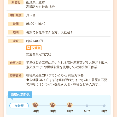
山形県天童市
勤務地
高擶駅から徒歩18分
月～金
曜日頻度
08:00～16:40
時間
長期でお仕事できる方、大歓迎！
期間
時給1400円
時給
交通費
交通費規定内支給
半導体製造工程に用いられる高純度石英ガラス製品を酸水
仕事内容
素火炎バ-ナ-や機械装置を使用しての溶接加工作業…
職種未経験OK / ブランクOK / 英語力不要
応募資格
◆未経験OK！〇まずは事前登録だけでもOK！履歴書不要
で気軽にオンライン登録★氏名・職種などを入力す…
職場の雰囲気
年齢層
20代
30代
40代
50代
60代