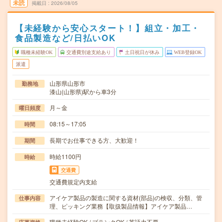
未読
掲載日
2026/08/05
【未経験から安心スタート！】組立・加工・
食品製造など/日払いOK
職種未経験OK
交通費別途支給あり
土日祝日が休み
WEB登録OK
派遣
山形県山形市
勤務地
漆山(山形県)駅から車3分
月～金
曜日頻度
08:15～17:05
時間
長期でお仕事できる方、大歓迎！
期間
時給1100円
時給
交通費
交通費規定内支給
アイケア製品の製造に関する資材(部品)の検収、分類、管
仕事内容
理、ピッキング業務【取扱製品情報】アイケア製品…
職種未経験OK / ブランクOK / 英語力不要