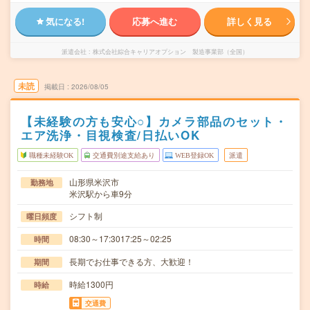
気になる!
応募へ進む
詳しく見る
派遣会社
株式会社綜合キャリアオプション 製造事業部（全国）
未読
掲載日
2026/08/05
【未経験の方も安心○】カメラ部品のセット・
エア洗浄・目視検査/日払いOK
職種未経験OK
交通費別途支給あり
WEB登録OK
派遣
山形県米沢市
勤務地
米沢駅から車9分
シフト制
曜日頻度
08:30～17:3017:25～02:25
時間
長期でお仕事できる方、大歓迎！
期間
時給1300円
時給
交通費