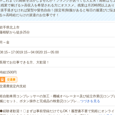
≫これまでの経験を活かしませんか？ブランクがあっても大丈夫！経験はち
≪残業で稼げる≫高収入を希望される方にオススメ。残業は月20時間以上あ
≫派手過ぎなければ髪型や髪色自由！(規定有)制服があると毎日の服選びに悩
る≫高時給だらけの派遣のお仕事です！
岩手県北上市
藤根駅から徒歩25分
月～金
08:15～17:0019:15～04:0020:15～05:00
長期でお仕事できる方、大歓迎！
時給1500円
交通費
交通費規定内支給
軽自動車用コンプレッサーの加工・機械オペレーター及び組立作業(1)コンプ
械にセット、ボタン操作と完成品の検査(2)コンプレ…
つづきを見る
◆経験者歓迎！〇まずは事前登録だけでもOK！履歴書不要で気軽にオンライ