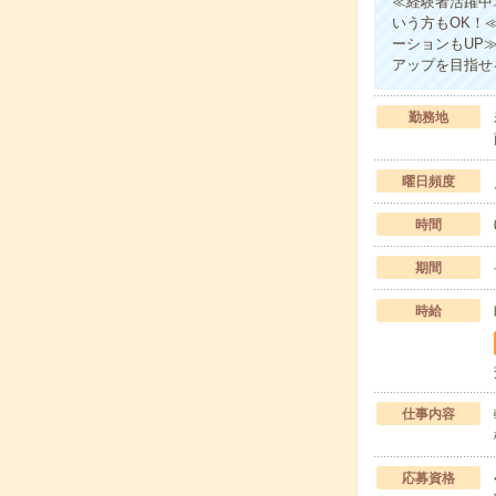
≪経験者活躍中
いう方もOK！
ーションもUP
アップを目指せ
勤務地
曜日頻度
時間
期間
時給
仕事内容
応募資格