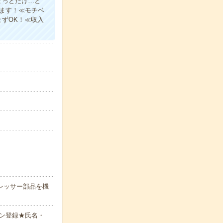
ょっとだけ…と
ります！≪モチベ
まずOK！≪収入
レッサー部品を機
ン登録★氏名・