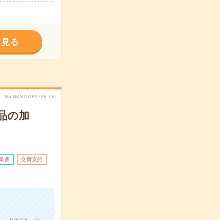
く見る
No.SKST5183728-T3
品の加
業多
交費支給