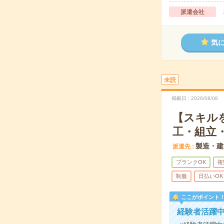
派遣会社
気
未読
掲載日
2026/08/08
【スキル
工・組立
製造・建
派遣先
ブランクOK
複
制服
日払いOK
ここがポイント
経験者活躍