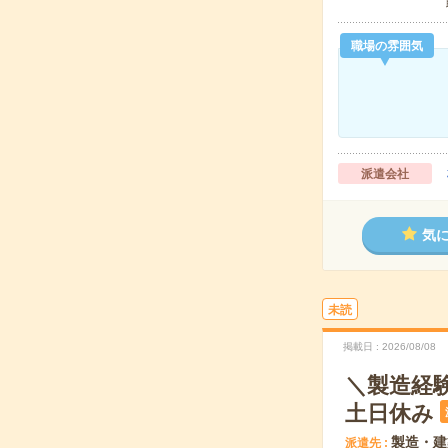
職場の雰囲気
派遣会社
気
未読
掲載日
2026/08/08
＼製造経
土日休み
製造・建
派遣先