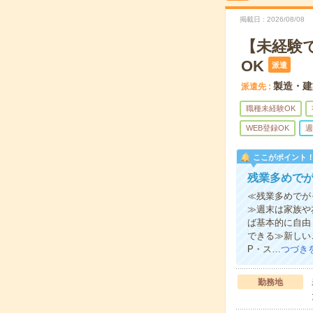
掲載日
2026/08/08
【未経験
OK
派遣
製造・建
派遣先
職種未経験OK
WEB登録OK
週
ここがポイント
残業多めでが
≪残業多めでが
≫週末は家族や
ば基本的に自由
できる≫新しい
P・ス…
つづき
勤務地