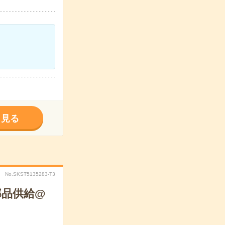
く見る
No.SKST5135283-T3
部品供給@