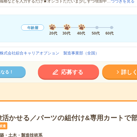
職種などを入力するだけ★オシゴトただいま少しずつ増加中…
つづきを見る
年齢層
20代
30代
40代
50代
60代
株式会社綜合キャリアオプション 製造事業部（全国）
応募する
詳し
になる！
験活かせる／パーツの組付け&専用カートで
派遣
築・土木・製造技術系