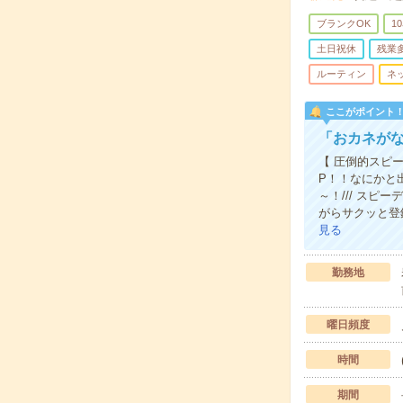
ブランクOK
1
土日祝休
残業
ルーティン
ネ
ここがポイント
「おカネが
【 圧倒的スピー
P！！なにかと
～！/// スピ
がらサクッと登
見る
勤務地
曜日頻度
時間
期間