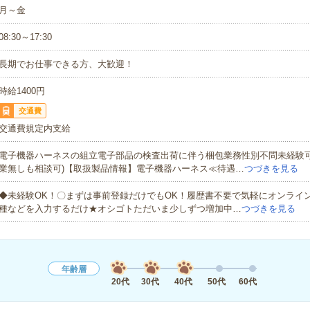
月～金
08:30～17:30
長期でお仕事できる方、大歓迎！
時給1400円
交通費
交通費規定内支給
電子機器ハーネスの組立電子部品の検査出荷に伴う梱包業務性別不問未経験可
業無しも相談可)【取扱製品情報】電子機器ハーネス≪待遇…
つづきを見る
◆未経験OK！〇まずは事前登録だけでもOK！履歴書不要で気軽にオンライ
種などを入力するだけ★オシゴトただいま少しずつ増加中…
つづきを見る
年齢層
20代
30代
40代
50代
60代