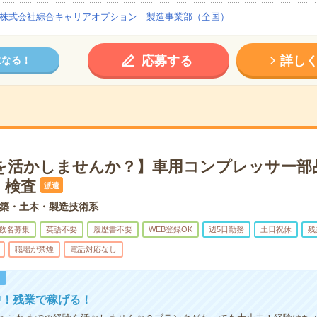
株式会社綜合キャリアオプション 製造事業部（全国）
応募する
詳し
になる！
を活かしませんか？】車用コンプレッサー部
・検査
派遣
築・土木・製造技術系
数名募集
英語不要
履歴書不要
WEB登録OK
週5日勤務
土日祝休
残
職場が禁煙
電話対応なし
！
中！残業で稼げる！