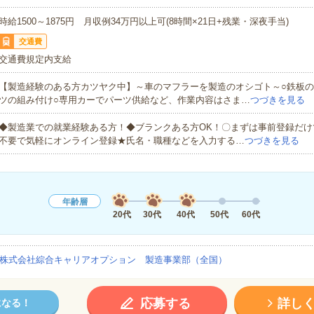
時給1500～1875円 月収例34万円以上可(8時間×21日+残業・深夜手当)
交通費
交通費規定内支給
【製造経験のある方カツヤク中】～車のマフラーを製造のオシゴト～○鉄板の
ツの組み付け○専用カーでパーツ供給など、作業内容はさま…
つづきを見る
◆製造業での就業経験ある方！◆ブランクある方OK！〇まずは事前登録だけ
不要で気軽にオンライン登録★氏名・職種などを入力する…
つづきを見る
年齢層
20代
30代
40代
50代
60代
株式会社綜合キャリアオプション 製造事業部（全国）
応募する
詳し
になる！