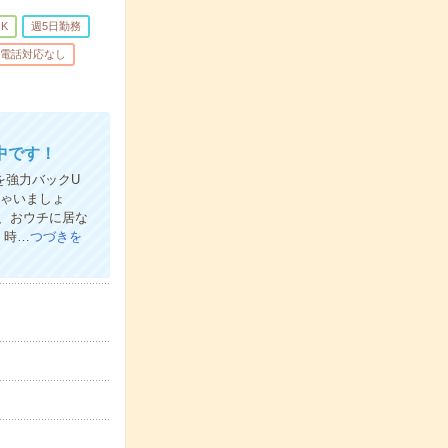
K
週5日勤務
電話対応なし
中です！
フを強力バックU
ちゃいましょ
で、おウチに居な
く時…
つづきを