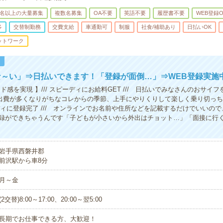
0名以上の大量募集
複数名募集
OA不要
英語不要
履歴書不要
WEB登録O
多
交替制勤務
交費支給
車通勤可
制服
社食/補助あり
日払いOK
ットワーク
！
な～い」⇒日払いできます！「登録が面倒…」⇒WEB登録実施
ド感を実現 】/// スピーディにお給料GET /// 日払いでみなさんのおサイ
出費が多くなりがちなコレからの季節、上手にやりくりして楽しく乗り切っ
ーディに登録完了 /// オンラインでお名前や住所などを記載するだけでいいの
録ができちゃうんです「子どもが小さいから外出はチョット…」「面接に行
岩手県西磐井郡
前沢駅から車8分
月～金
(2交替)8:00～17:00、20:00～翌5:00
長期でお仕事できる方、大歓迎！