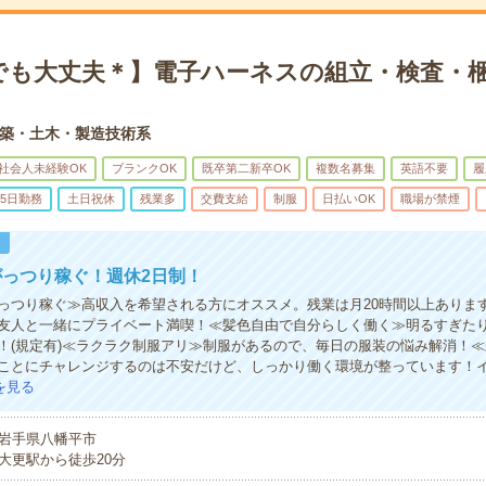
でも大丈夫＊】電子ハーネスの組立・検査・梱
築・土木・製造技術系
社会人未経験OK
ブランクOK
既卒第二新卒OK
複数名募集
英語不要
履
5日勤務
土日祝休
残業多
交費支給
制服
日払いOK
職場が禁煙
！
っつり稼ぐ！週休2日制！
っつり稼ぐ≫高収入を希望される方にオススメ。残業は月20時間以上ありま
友人と一緒にプライベート満喫！≪髪色自由で自分らしく働く≫明るすぎた
！(規定有)≪ラクラク制服アリ≫制服があるので、毎日の服装の悩み解消！
ことにチャレンジするのは不安だけど、しっかり働く環境が整っています！
を見る
岩手県八幡平市
大更駅から徒歩20分