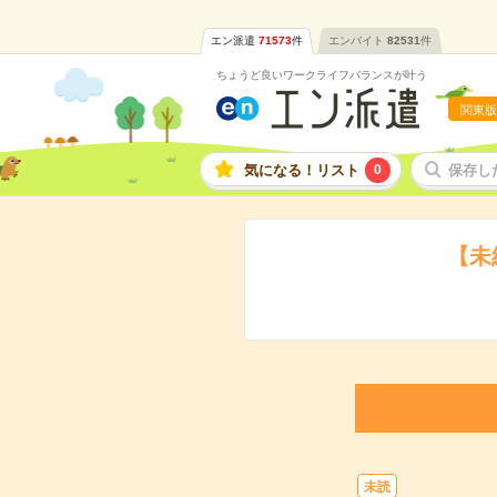
エン派遣
71573
件
エンバイト
82531
件
ちょうど良いワークライフバランスが叶う
関東版
気になる！リスト
0
保存し
【未
未読