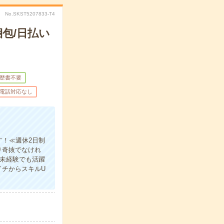
No.SKST5207833-T4
包/日払い
歴書不要
電話対応なし
す！≪週休2日制
り奇抜でなけれ
≪未経験でも活躍
イチからスキルU