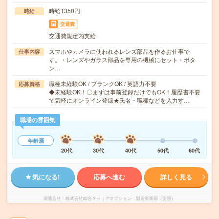
時給1350円
時給
交通費
交通費規定内支給
スマホやカメラに使われるレンズ部品を作るお仕事で
仕事内容
す。・レンズやガラス部品を専用の機械にセット・ボタ
ン…
職種未経験OK / ブランクOK / 英語力不要
応募資格
◆未経験OK！〇まずは事前登録だけでもOK！履歴書不要
で気軽にオンライン登録★氏名・職種などを入力す…
職場の雰囲気
年齢層
20代
30代
40代
50代
60代
気になる!
応募へ進む
詳しく見る
派遣会社
株式会社綜合キャリアオプション 製造事業部（全国）