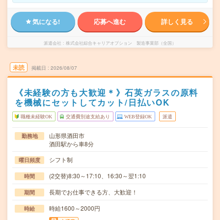
気になる!
応募へ進む
詳しく見る
派遣会社
株式会社綜合キャリアオプション 製造事業部（全国）
未読
掲載日
2026/08/07
《未経験の方も大歓迎＊》石英ガラスの原料
を機械にセットしてカット/日払いOK
職種未経験OK
交通費別途支給あり
WEB登録OK
派遣
山形県酒田市
勤務地
酒田駅から車8分
シフト制
曜日頻度
(2交替)8:30～17:10、16:30～翌1:10
時間
長期でお仕事できる方、大歓迎！
期間
時給1600～2000円
時給