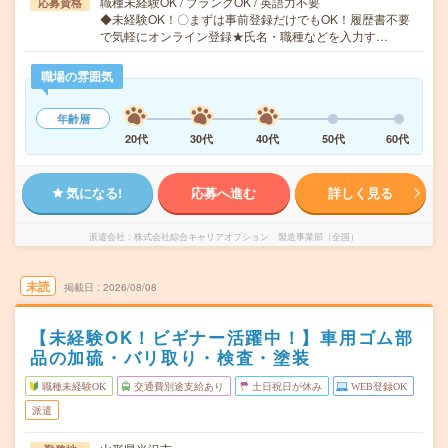
職種未経験OK / ブランクOK / 英語力不要
応募資格
◆未経験OK！〇まずは事前登録だけでもOK！履歴書不要
で気軽にオンライン登録★氏名・職種などを入力す…
職場の雰囲気
年齢層
20代
30代
40代
50代
60代
気になる!
応募へ進む
詳しく見る
派遣会社
株式会社綜合キャリアオプション 製造事業部（全国）
未読
掲載日
2026/08/08
【未経験OK！ビギナー活躍中！】車用ゴム部
品の加硫・バリ取り・検査・塗装
職種未経験OK
交通費別途支給あり
土日祝日が休み
WEB登録OK
派遣