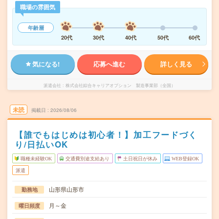
職場の雰囲気
年齢層
20代
30代
40代
50代
60代
気になる!
応募へ進む
詳しく見る
派遣会社
株式会社綜合キャリアオプション 製造事業部（全国）
未読
掲載日
2026/08/06
【誰でもはじめは初心者！】加工フードづく
り/日払いOK
職種未経験OK
交通費別途支給あり
土日祝日が休み
WEB登録OK
派遣
山形県山形市
勤務地
月～金
曜日頻度