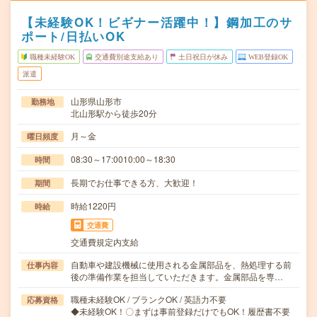
【未経験OK！ビギナー活躍中！】鋼加工のサ
ポート/日払いOK
職種未経験OK
交通費別途支給あり
土日祝日が休み
WEB登録OK
派遣
山形県山形市
勤務地
北山形駅から徒歩20分
月～金
曜日頻度
08:30～17:0010:00～18:30
時間
長期でお仕事できる方、大歓迎！
期間
時給1220円
時給
交通費
交通費規定内支給
自動車や建設機械に使用される金属部品を、熱処理する前
仕事内容
後の準備作業を担当していただきます。金属部品を専…
職種未経験OK / ブランクOK / 英語力不要
応募資格
◆未経験OK！〇まずは事前登録だけでもOK！履歴書不要