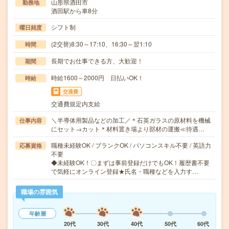
山形県酒田市
勤務地
酒田駅から車8分
シフト制
曜日頻度
(2交替)8:30～17:10、16:30～翌1:10
時間
長期でお仕事できる方、大歓迎！
期間
時給1600～2000円 日払いOK！
時給
交通費
交通費規定内支給
＼半導体用製品などの加工／＊石英ガラスの原材料を機械
仕事内容
にセット→カット＊材料置き場より部材の運搬≪待遇…
職種未経験OK / ブランクOK / パソコンスキル不要 / 英語力
応募資格
不要
◆未経験OK！〇まずは事前登録だけでもOK！履歴書不要
で気軽にオンライン登録★氏名・職種などを入力す…
職場の雰囲気
年齢層
20代
30代
40代
50代
60代