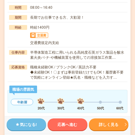
08:00～16:40
時間
長期でお仕事できる方、大歓迎！
期間
時給1400円
時給
交通費
交通費規定内支給
半導体製造工程に用いられる高純度石英ガラス製品を酸水
仕事内容
素火炎バ-ナ-や機械装置を使用しての溶接加工作業…
職種未経験OK / ブランクOK / 英語力不要
応募資格
◆未経験OK！〇まずは事前登録だけでもOK！履歴書不要
で気軽にオンライン登録★氏名・職種などを入力す…
職場の雰囲気
年齢層
20代
30代
40代
50代
60代
気になる!
応募へ進む
詳しく見る