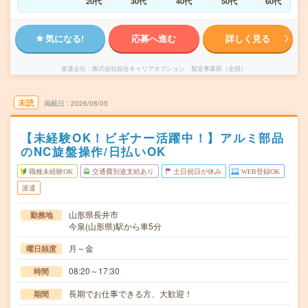
20代
30代
40代
50代
60代
気になる!
応募へ進む
詳しく見る
派遣会社
株式会社綜合キャリアオプション 製造事業部（全国）
未読
掲載日
2026/08/05
【未経験OK！ビギナー活躍中！】アルミ部品
のNC旋盤操作/日払いOK
職種未経験OK
交通費別途支給あり
土日祝日が休み
WEB登録OK
派遣
山形県長井市
勤務地
今泉(山形県)駅から車5分
月～金
曜日頻度
08:20～17:30
時間
長期でお仕事できる方、大歓迎！
期間