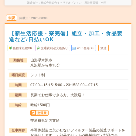
派遣会社
株式会社綜合キャリアオプション 製造事業部（全国）
未読
掲載日
2026/08/08
【新生活応援・寮完備】組立・加工・食品製
造など/日払いOK
職種未経験OK
交通費別途支給あり
WEB登録OK
派遣
山形県米沢市
勤務地
米沢駅から車15分
シフト制
曜日頻度
07:00～15:1515:00～23:1523:00～07:15
時間
長期でお仕事できる方、大歓迎！
期間
時給1500円
時給
交通費
交通費規定内支給
半導体製造に欠かせないフィルター製品の製造サポートを
仕事内容
お任せします。・部品のセットや機械操作・製品のチ…