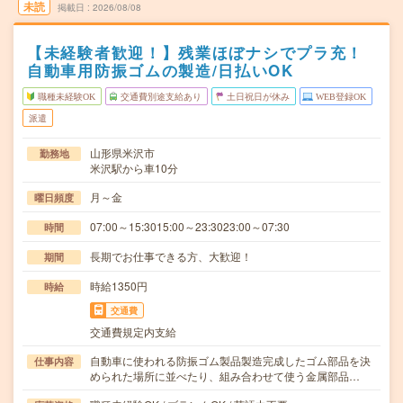
未読
掲載日
2026/08/08
【未経験者歓迎！】残業ほぼナシでプラ充！
自動車用防振ゴムの製造/日払いOK
職種未経験OK
交通費別途支給あり
土日祝日が休み
WEB登録OK
派遣
山形県米沢市
勤務地
米沢駅から車10分
月～金
曜日頻度
07:00～15:3015:00～23:3023:00～07:30
時間
長期でお仕事できる方、大歓迎！
期間
時給1350円
時給
交通費
交通費規定内支給
自動車に使われる防振ゴム製品製造完成したゴム部品を決
仕事内容
められた場所に並べたり、組み合わせて使う金属部品…