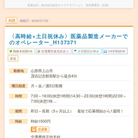
派遣会社
株式会社綜合キャリアオプション 製造事業部（全国）
未読
掲載日
2026/07/22
〈高時給×土日祝休み〉医薬品製造メーカーで
のオペレーター_H137371
職種未経験OK
交通費別途支給あり
土日祝日が休み
WEB登録OK
派遣
山形県上山市
勤務地
茂吉記念館前駅から徒歩4分
月～金／週5日勤務
曜日頻度
7:00～16:00(休憩1時間)14:30～23:30(休憩1時間)22:00～
時間
7:00(休憩1時…
即日～長期（3ヶ月以上） 最短で応募開始から1週間！
期間
時給1500円
時給
交通費
交通費規定内支給