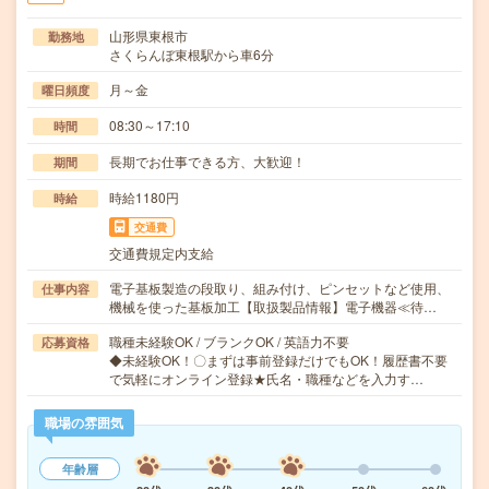
山形県東根市
勤務地
さくらんぼ東根駅から車6分
月～金
曜日頻度
08:30～17:10
時間
長期でお仕事できる方、大歓迎！
期間
時給1180円
時給
交通費
交通費規定内支給
電子基板製造の段取り、組み付け、ピンセットなど使用、
仕事内容
機械を使った基板加工【取扱製品情報】電子機器≪待…
職種未経験OK / ブランクOK / 英語力不要
応募資格
◆未経験OK！〇まずは事前登録だけでもOK！履歴書不要
で気軽にオンライン登録★氏名・職種などを入力す…
職場の雰囲気
年齢層