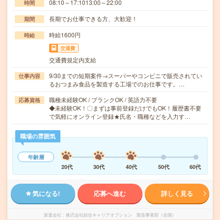
08:10～17:1013:00～22:00
時間
長期でお仕事できる方、大歓迎！
期間
時給1600円
時給
交通費
交通費規定内支給
9/30までの短期案件→スーパーやコンビニで販売されてい
仕事内容
るおつまみ食品を製造する工場でのお仕事です。…
職種未経験OK / ブランクOK / 英語力不要
応募資格
◆未経験OK！〇まずは事前登録だけでもOK！履歴書不要
で気軽にオンライン登録★氏名・職種などを入力す…
職場の雰囲気
年齢層
20代
30代
40代
50代
60代
気になる!
応募へ進む
詳しく見る
派遣会社
株式会社綜合キャリアオプション 製造事業部（全国）