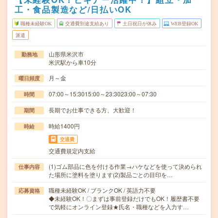
工・食品製造など/日払いOK
職種未経験OK
交通費別途支給あり
土日祝日が休み
WEB登録OK
派遣
山形県米沢市
勤務地
米沢駅から車10分
月～金
曜日頻度
07:00～15:3015:00～23:3023:00～07:30
時間
長期でお仕事できる方、大歓迎！
期間
時給1400円
時給
交通費
交通費規定内支給
(1)ゴム部品に色を付ける作業→ハケなどを使って決められ
仕事内容
た場所に塗料を塗ります(2)製品ごとの目印を…
職種未経験OK / ブランクOK / 英語力不要
応募資格
◆未経験OK！〇まずは事前登録だけでもOK！履歴書不要
で気軽にオンライン登録★氏名・職種などを入力す…