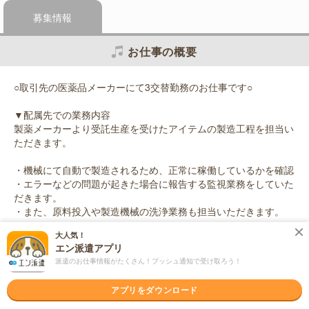
募集情報
お仕事の概要
○取引先の医薬品メーカーにて3交替勤務のお仕事です○
▼配属先での業務内容
製薬メーカーより受託生産を受けたアイテムの製造工程を担当い
ただきます。
・機械にて自動で製造されるため、正常に稼働しているかを確認
・エラーなどの問題が起きた場合に報告する監視業務をしていた
だきます。
・また、原料投入や製造機械の洗浄業務も担当いただきます。
大人気！
※クリーンルーム内でのお仕事になります
エン派遣アプリ
派遣のお仕事情報がたくさん！プッシュ通知で受け取ろう！
応募資格
職種未経験OK / ブランクOK / 英語力不要
アプリをダウンロード
＜未経験OK！＞