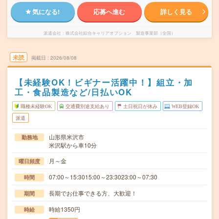
気になる!
応募へ進む
詳しく見る
派遣会社
株式会社綜合キャリアオプション 製造事業部（全国）
未読
掲載日
2026/08/08
【未経験OK！ビギナー活躍中！】組立・加
工・食品製造など/日払いOK
職種未経験OK
交通費別途支給あり
土日祝日が休み
WEB登録OK
派遣
山形県米沢市
勤務地
米沢駅から車10分
月～金
曜日頻度
07:00～15:3015:00～23:3023:00～07:30
時間
長期でお仕事できる方、大歓迎！
期間
時給1350円
時給