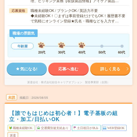
理、ピッキング業務【取扱製品情報】アイケア製品…
職種未経験OK / ブランクOK / 英語力不要
応募資格
◆未経験OK！〇まずは事前登録だけでもOK！履歴書不要
で気軽にオンライン登録★氏名・職種などを入力す…
職場の雰囲気
年齢層
20代
30代
40代
50代
60代
気になる!
応募へ進む
詳しく見る
派遣会社
株式会社綜合キャリアオプション 製造事業部（全国）
未読
掲載日
2026/08/05
【誰でもはじめは初心者！】電子基板の組
立・加工/日払いOK
職種未経験OK
交通費別途支給あり
土日祝日が休み
WEB登録OK
派遣