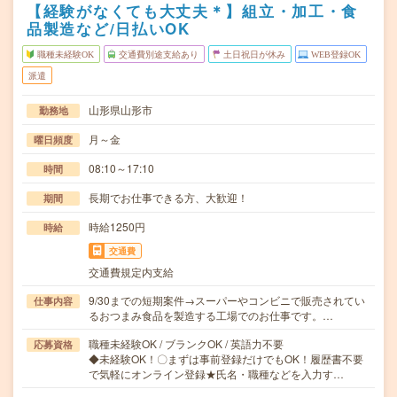
【経験がなくても大丈夫＊】組立・加工・食
品製造など/日払いOK
職種未経験OK
交通費別途支給あり
土日祝日が休み
WEB登録OK
派遣
山形県山形市
勤務地
月～金
曜日頻度
08:10～17:10
時間
長期でお仕事できる方、大歓迎！
期間
時給1250円
時給
交通費
交通費規定内支給
9/30までの短期案件→スーパーやコンビニで販売されてい
仕事内容
るおつまみ食品を製造する工場でのお仕事です。…
職種未経験OK / ブランクOK / 英語力不要
応募資格
◆未経験OK！〇まずは事前登録だけでもOK！履歴書不要
で気軽にオンライン登録★氏名・職種などを入力す…