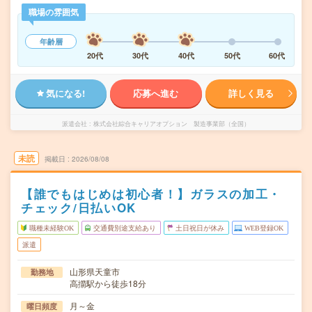
職場の雰囲気
年齢層
20代
30代
40代
50代
60代
気になる!
応募へ進む
詳しく見る
派遣会社
株式会社綜合キャリアオプション 製造事業部（全国）
未読
掲載日
2026/08/08
【誰でもはじめは初心者！】ガラスの加工・
チェック/日払いOK
職種未経験OK
交通費別途支給あり
土日祝日が休み
WEB登録OK
派遣
山形県天童市
勤務地
高擶駅から徒歩18分
月～金
曜日頻度