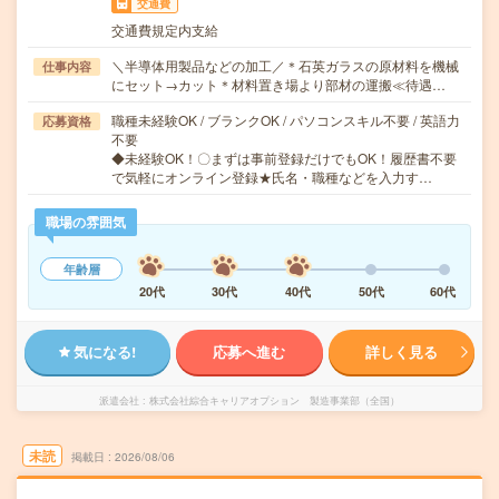
交通費
交通費規定内支給
＼半導体用製品などの加工／＊石英ガラスの原材料を機械
仕事内容
にセット→カット＊材料置き場より部材の運搬≪待遇…
職種未経験OK / ブランクOK / パソコンスキル不要 / 英語力
応募資格
不要
◆未経験OK！〇まずは事前登録だけでもOK！履歴書不要
で気軽にオンライン登録★氏名・職種などを入力す…
職場の雰囲気
年齢層
20代
30代
40代
50代
60代
気になる!
応募へ進む
詳しく見る
派遣会社
株式会社綜合キャリアオプション 製造事業部（全国）
未読
掲載日
2026/08/06