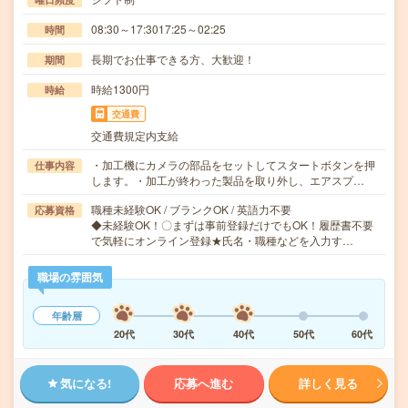
08:30～17:3017:25～02:25
時間
長期でお仕事できる方、大歓迎！
期間
時給1300円
時給
交通費
交通費規定内支給
・加工機にカメラの部品をセットしてスタートボタンを押
仕事内容
します。・加工が終わった製品を取り外し、エアスプ…
職種未経験OK / ブランクOK / 英語力不要
応募資格
◆未経験OK！〇まずは事前登録だけでもOK！履歴書不要
で気軽にオンライン登録★氏名・職種などを入力す…
職場の雰囲気
年齢層
20代
30代
40代
50代
60代
気になる!
応募へ進む
詳しく見る