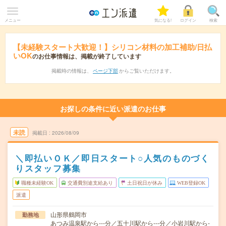
メニュー
気になる!
ログイン
検索
【未経験スタート大歓迎！】シリコン材料の加工補助/日払
いOK
のお仕事情報は、掲載が終了しています
掲載時の情報は、
ページ下部
からご覧いただけます。
お探しの条件に近い派遣のお仕事
未読
掲載日
2026/08/09
＼即払いＯＫ／即日スタート○人気のものづく
りスタッフ募集
職種未経験OK
交通費別途支給あり
土日祝日が休み
WEB登録OK
派遣
山形県鶴岡市
勤務地
あつみ温泉駅から---分／五十川駅から---分／小岩川駅から-