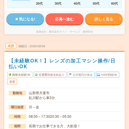
20代
30代
40代
50代
60代
気になる!
応募へ進む
詳しく見る
派遣会社
株式会社テクノ・サービス 採用担当
未読
掲載日
2026/08/08
【未経験OK！】レンズの加工マシン操作/日
払いOK
職種未経験OK
交通費別途支給あり
土日祝日が休み
WEB登録OK
派遣
山形県天童市
勤務地
乱川駅から車3分
月～金
曜日頻度
08:30～17:3020:30～05:30
時間
長期でお仕事できる方、大歓迎！
期間