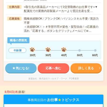
○取引先の医薬品メーカーにて3交替勤務のお仕事です○▼
仕事内容
配属先での業務内容製薬メーカーより受託生産を受…
職種未経験OK / ブランクOK / パソコンスキル不要 / 英語力
応募資格
不要
＜未経験OK！＞＃学歴不問＃髪色・髪型自由！○応募後の
流れ「応募する」ボタンをクリック↓メールにてw…
職場の雰囲気
年齢層
20代
30代
40代
50代
60代
気になる!
応募へ進む
詳しく見る
派遣会社
株式会社ウィルオブ・ワーク FO事業部
8月6日(木)
新着!
お仕事
★
トピックス
事務局注目の