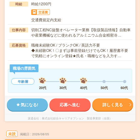
時給1200円
時給
交通費
交通費規定内支給
切削工程NC旋盤オペレーター業務【取扱製品情報】自動車
仕事内容
や産業機械などに使われるアルミニウム合金精密冷…
職種未経験OK / ブランクOK / 英語力不要
応募資格
◆未経験OK！〇まずは事前登録だけでもOK！履歴書不要
で気軽にオンライン登録★氏名・職種などを入力す…
職場の雰囲気
年齢層
20代
30代
40代
50代
60代
気になる!
応募へ進む
詳しく見る
派遣会社
株式会社綜合キャリアオプション 製造事業部（全国）
未読
掲載日
2026/08/05