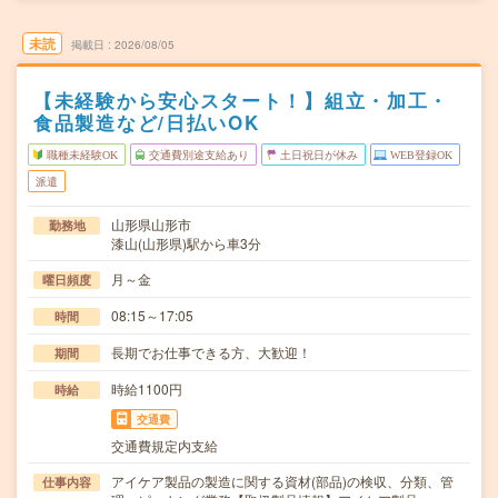
未読
掲載日
2026/08/05
【未経験から安心スタート！】組立・加工・
食品製造など/日払いOK
職種未経験OK
交通費別途支給あり
土日祝日が休み
WEB登録OK
派遣
山形県山形市
勤務地
漆山(山形県)駅から車3分
月～金
曜日頻度
08:15～17:05
時間
長期でお仕事できる方、大歓迎！
期間
時給1100円
時給
交通費
交通費規定内支給
アイケア製品の製造に関する資材(部品)の検収、分類、管
仕事内容