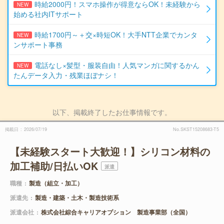
時給2000円！スマホ操作が得意ならOK！未経験から
NEW
始める社内ITサポート
時給1700円～＋交×時短OK！大手NTT企業でカンタ
NEW
ンサポート事務
電話なし×髪型・服装自由！人気マンガに関するかん
NEW
たんデータ入力・残業ほぼナシ！
以下、掲載終了したお仕事情報です。
掲載日
2026/07/19
No.SKST15208683-T5
【未経験スタート大歓迎！】シリコン材料の
加工補助/日払いOK
派遣
職種
製造（組立・加工）
派遣先
製造・建築・土木・製造技術系
派遣会社
株式会社綜合キャリアオプション 製造事業部（全国）