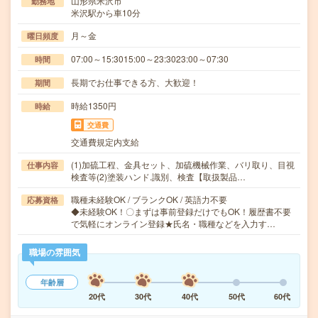
山形県米沢市
勤務地
米沢駅から車10分
月～金
曜日頻度
07:00～15:3015:00～23:3023:00～07:30
時間
長期でお仕事できる方、大歓迎！
期間
時給1350円
時給
交通費
交通費規定内支給
(1)加硫工程、金具セット、加硫機械作業、バリ取り、目視
仕事内容
検査等(2)塗装ハンド.識別、検査【取扱製品…
職種未経験OK / ブランクOK / 英語力不要
応募資格
◆未経験OK！〇まずは事前登録だけでもOK！履歴書不要
で気軽にオンライン登録★氏名・職種などを入力す…
職場の雰囲気
年齢層
20代
30代
40代
50代
60代