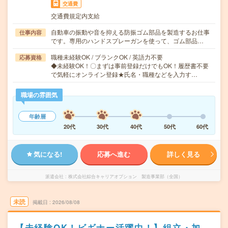
交通費
交通費規定内支給
自動車の振動や音を抑える防振ゴム部品を製造するお仕事
仕事内容
です。専用のハンドスプレーガンを使って、ゴム部品…
職種未経験OK / ブランクOK / 英語力不要
応募資格
◆未経験OK！〇まずは事前登録だけでもOK！履歴書不要
で気軽にオンライン登録★氏名・職種などを入力す…
職場の雰囲気
年齢層
20代
30代
40代
50代
60代
気になる!
応募へ進む
詳しく見る
派遣会社
株式会社綜合キャリアオプション 製造事業部（全国）
未読
掲載日
2026/08/08
【未経験OK！ビギナー活躍中！】組立・加