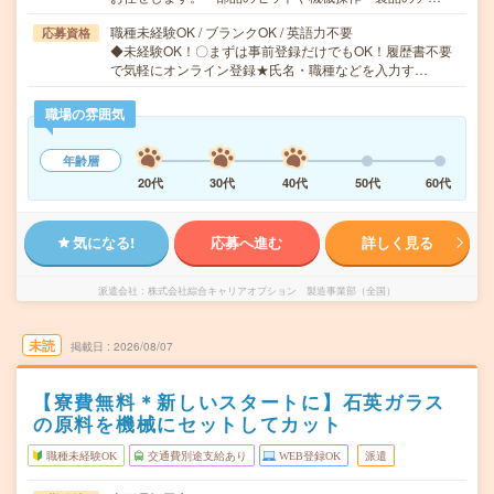
職種未経験OK / ブランクOK / 英語力不要
応募資格
◆未経験OK！〇まずは事前登録だけでもOK！履歴書不要
で気軽にオンライン登録★氏名・職種などを入力す…
職場の雰囲気
年齢層
20代
30代
40代
50代
60代
気になる!
応募へ進む
詳しく見る
派遣会社
株式会社綜合キャリアオプション 製造事業部（全国）
未読
掲載日
2026/08/07
【寮費無料＊新しいスタートに】石英ガラス
の原料を機械にセットしてカット
職種未経験OK
交通費別途支給あり
WEB登録OK
派遣