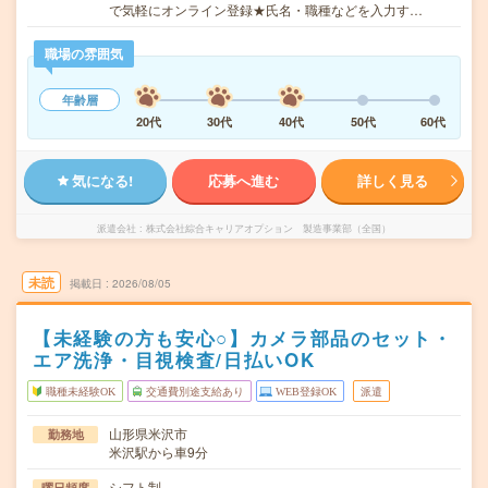
で気軽にオンライン登録★氏名・職種などを入力す…
職場の雰囲気
年齢層
20代
30代
40代
50代
60代
気になる!
応募へ進む
詳しく見る
派遣会社
株式会社綜合キャリアオプション 製造事業部（全国）
未読
掲載日
2026/08/05
【未経験の方も安心○】カメラ部品のセット・
エア洗浄・目視検査/日払いOK
職種未経験OK
交通費別途支給あり
WEB登録OK
派遣
山形県米沢市
勤務地
米沢駅から車9分
シフト制
曜日頻度