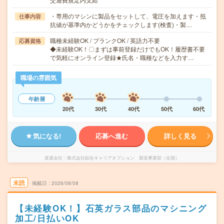
・専用のマシンに製品をセットして、電圧を加えます・抵
仕事内容
抗値が基準内かどうかをチェックします(検査)・製…
職種未経験OK / ブランクOK / 英語力不要
応募資格
◆未経験OK！〇まずは事前登録だけでもOK！履歴書不要
で気軽にオンライン登録★氏名・職種などを入力す…
職場の雰囲気
年齢層
20代
30代
40代
50代
60代
気になる!
応募へ進む
詳しく見る
派遣会社
株式会社綜合キャリアオプション 製造事業部（全国）
未読
掲載日
2026/08/08
【未経験OK！】石英ガラス部品のマシニング
加工/日払いOK