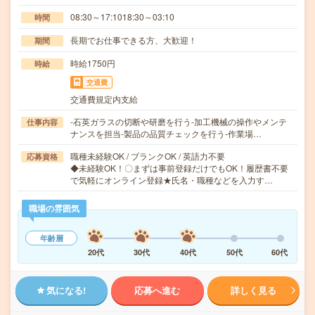
08:30～17:1018:30～03:10
時間
長期でお仕事できる方、大歓迎！
期間
時給1750円
時給
交通費
交通費規定内支給
-石英ガラスの切断や研磨を行う-加工機械の操作やメンテ
仕事内容
ナンスを担当-製品の品質チェックを行う-作業場…
職種未経験OK / ブランクOK / 英語力不要
応募資格
◆未経験OK！〇まずは事前登録だけでもOK！履歴書不要
で気軽にオンライン登録★氏名・職種などを入力す…
職場の雰囲気
年齢層
20代
30代
40代
50代
60代
気になる!
応募へ進む
詳しく見る