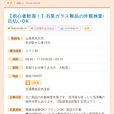
未読
掲載日
2026/08/08
【初心者歓迎！】石英ガラス製品の外観検査/
日払いOK
職種未経験OK
交通費別途支給あり
WEB登録OK
派遣
山形県米沢市
勤務地
米沢駅から車15分
シフト制
曜日頻度
08:30～17:1018:30～03:10
時間
長期でお仕事できる方、大歓迎！
期間
時給1500円
時給
交通費
交通費規定内支給
主に製品の外観検査作業です。洗浄液を使ったり洗浄機の
仕事内容
操作作業もあります。【取扱製品情報】石英ガラス・…
職種未経験OK / ブランクOK / 英語力不要
応募資格
◆未経験OK！〇まずは事前登録だけでもOK！履歴書不要