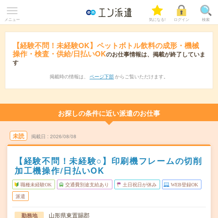
メニュー
気になる!
ログイン
検索
【経験不問！未経験OK】ペットボトル飲料の成形・機械
操作・検査・供給/日払いOK
のお仕事情報は、掲載が終了していま
す
掲載時の情報は、
ページ下部
からご覧いただけます。
お探しの条件に近い派遣のお仕事
未読
掲載日
2026/08/08
【経験不問！未経験○】印刷機フレームの切削
加工機操作/日払いOK
職種未経験OK
交通費別途支給あり
土日祝日が休み
WEB登録OK
派遣
山形県東置賜郡
勤務地