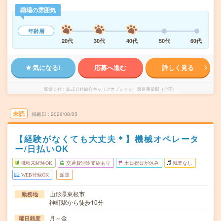
職場の雰囲気
年齢層
20代
30代
40代
50代
60代
気になる!
応募へ進む
詳しく見る
派遣会社
株式会社綜合キャリアオプション 製造事業部（全国）
未読
掲載日
2026/08/05
【経験がなくても大丈夫＊】機械オペレータ
ー/日払いOK
職種未経験OK
交通費別途支給あり
土日祝日が休み
残業なし
WEB登録OK
派遣
山形県東根市
勤務地
神町駅から徒歩10分
月～金
曜日頻度