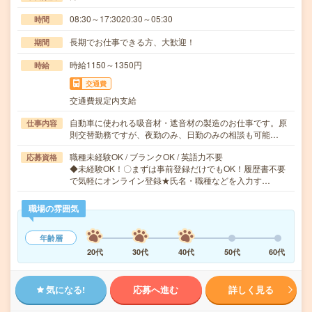
08:30～17:3020:30～05:30
時間
長期でお仕事できる方、大歓迎！
期間
時給1150～1350円
時給
交通費
交通費規定内支給
自動車に使われる吸音材・遮音材の製造のお仕事です。原
仕事内容
則交替勤務ですが、夜勤のみ、日勤のみの相談も可能…
職種未経験OK / ブランクOK / 英語力不要
応募資格
◆未経験OK！〇まずは事前登録だけでもOK！履歴書不要
で気軽にオンライン登録★氏名・職種などを入力す…
職場の雰囲気
年齢層
20代
30代
40代
50代
60代
気になる!
応募へ進む
詳しく見る