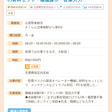
職種未経験OK
交通費別途支給あり
土日祝日が休み
WEB登録OK
派遣
山形県東根市
勤務地
さくらんぼ東根駅から車6分
月～金
曜日頻度
08:00～16:4516:00～00:3000:00～08:30
時間
長期でお仕事できる方、大歓迎！
期間
時給1500円
時給
交通費
交通費規定内支給
・防塵マスクの製造オペレーター機械に材料をセットした
仕事内容
り、メンテナンスなどトラブル対応・PCを使用した…
職種未経験OK / ブランクOK / 英語力不要
応募資格
◆未経験OK！〇まずは事前登録だけでもOK！履歴書不要
で気軽にオンライン登録★氏名・職種などを入力す…
職場の雰囲気