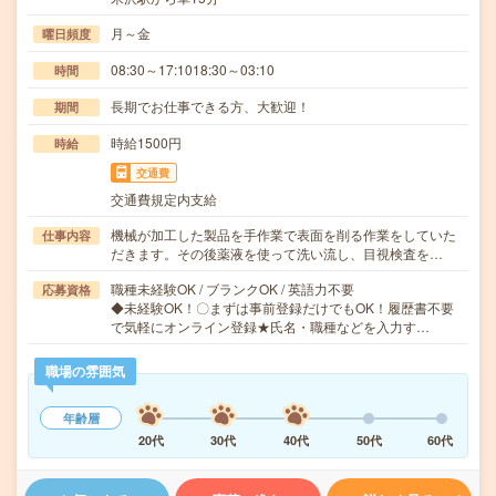
月～金
曜日頻度
08:30～17:1018:30～03:10
時間
長期でお仕事できる方、大歓迎！
期間
時給1500円
時給
交通費
交通費規定内支給
機械が加工した製品を手作業で表面を削る作業をしていた
仕事内容
だきます。その後薬液を使って洗い流し、目視検査を…
職種未経験OK / ブランクOK / 英語力不要
応募資格
◆未経験OK！〇まずは事前登録だけでもOK！履歴書不要
で気軽にオンライン登録★氏名・職種などを入力す…
職場の雰囲気
年齢層
20代
30代
40代
50代
60代