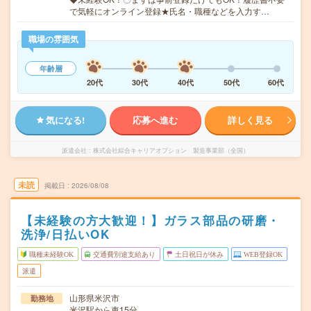
で気軽にオンライン登録★氏名・職種などを入力す…
職場の雰囲気
年齢層
20代
30代
40代
50代
60代
気になる!
応募へ進む
詳しく見る
派遣会社
株式会社綜合キャリアオプション 製造事業部（全国）
未読
掲載日
2026/08/08
【未経験の方大歓迎！】ガラス部品の研磨・
洗浄/日払いOK
職種未経験OK
交通費別途支給あり
土日祝日が休み
WEB登録OK
派遣
山形県米沢市
勤務地
米沢駅から車15分