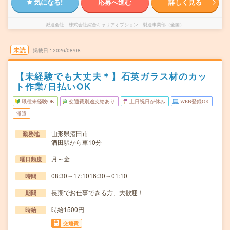
気になる!
応募へ進む
詳しく見る
派遣会社
株式会社綜合キャリアオプション 製造事業部（全国）
未読
掲載日
2026/08/08
【未経験でも大丈夫＊】石英ガラス材のカッ
ト作業/日払いOK
職種未経験OK
交通費別途支給あり
土日祝日が休み
WEB登録OK
派遣
山形県酒田市
勤務地
酒田駅から車10分
月～金
曜日頻度
08:30～17:1016:30～01:10
時間
長期でお仕事できる方、大歓迎！
期間
時給1500円
時給
交通費