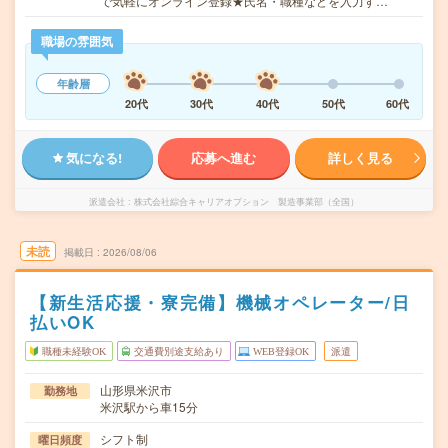
で気軽にオンライン登録★氏名・職種などを入力す…
職場の雰囲気
年齢層
20代
30代
40代
50代
60代
気になる!
応募へ進む
詳しく見る
派遣会社
株式会社綜合キャリアオプション 製造事業部（全国）
未読
掲載日
2026/08/06
【新生活応援・寮完備】機械オペレーター/日
払いOK
職種未経験OK
交通費別途支給あり
WEB登録OK
派遣
山形県米沢市
勤務地
米沢駅から車15分
シフト制
曜日頻度