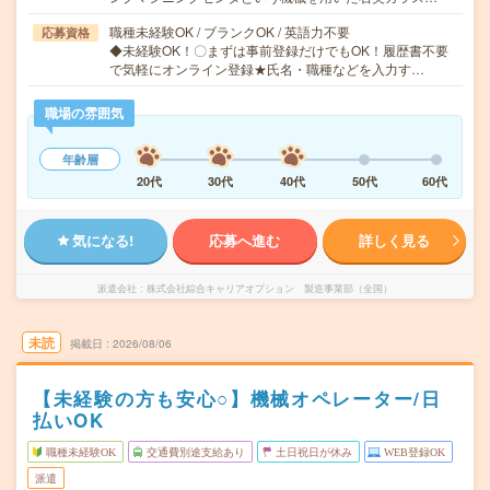
職種未経験OK / ブランクOK / 英語力不要
応募資格
◆未経験OK！〇まずは事前登録だけでもOK！履歴書不要
で気軽にオンライン登録★氏名・職種などを入力す…
職場の雰囲気
年齢層
20代
30代
40代
50代
60代
気になる!
応募へ進む
詳しく見る
派遣会社
株式会社綜合キャリアオプション 製造事業部（全国）
未読
掲載日
2026/08/06
【未経験の方も安心○】機械オペレーター/日
払いOK
職種未経験OK
交通費別途支給あり
土日祝日が休み
WEB登録OK
派遣