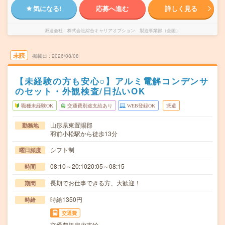
気になる!
応募へ進む
詳しく見る
派遣会社
株式会社綜合キャリアオプション 製造事業部（全国）
未読
掲載日
2026/08/08
【未経験の方も安心○】アルミ電解コンデンサ
のセット・外観検査/日払いOK
職種未経験OK
交通費別途支給あり
WEB登録OK
派遣
山形県東置賜郡
勤務地
羽前小松駅から徒歩13分
シフト制
曜日頻度
08:10～20:1020:05～08:15
時間
長期でお仕事できる方、大歓迎！
期間
時給1350円
時給
交通費
交通費規定内支給