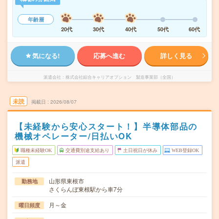
年齢層
20代
30代
40代
50代
60代
気になる!
応募へ進む
詳しく見る
派遣会社
株式会社綜合キャリアオプション 製造事業部（全国）
未読
掲載日
2026/08/07
【未経験から安心スタート！】半導体部品の
機械オペレーター/日払いOK
職種未経験OK
交通費別途支給あり
土日祝日が休み
WEB登録OK
派遣
山形県東根市
勤務地
さくらんぼ東根駅から車7分
月～金
曜日頻度