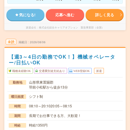
気になる!
応募へ進む
詳しく見る
派遣会社
株式会社綜合キャリアオプション 製造事業部（全国）
未読
掲載日
2026/08/06
【週3～4日の勤務でOK！】機械オペレータ
ー/日払いOK
職種未経験OK
交通費別途支給あり
WEB登録OK
派遣
山形県東置賜郡
勤務地
羽前小松駅から徒歩13分
シフト制
曜日頻度
08:10～20:1020:05～08:15
時間
長期でお仕事できる方、大歓迎！
期間
時給1350円
時給