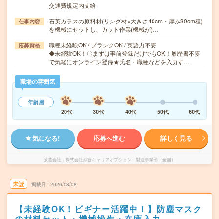
交通費規定内支給
石英ガラスの原料材(リング材※大きさ40cm・厚み30cm程)
仕事内容
を機械にセットし、カット作業(機械が)…
職種未経験OK / ブランクOK / 英語力不要
応募資格
◆未経験OK！〇まずは事前登録だけでもOK！履歴書不要
で気軽にオンライン登録★氏名・職種などを入力す…
職場の雰囲気
年齢層
20代
30代
40代
50代
60代
気になる!
応募へ進む
詳しく見る
派遣会社
株式会社綜合キャリアオプション 製造事業部（全国）
未読
掲載日
2026/08/08
【未経験OK！ビギナー活躍中！】防塵マスク
の材料セット・機械操作・在庫入力