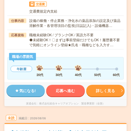
交通費
交通費規定内支給
設備の稼働・停止業務・浄化水の薬品添加の設定及び薬品
仕事内容
溶解作業・各管理項目の監視(日誌記入)・設備機器…
職種未経験OK / ブランクOK / 英語力不要
応募資格
◆未経験OK！〇まずは事前登録だけでもOK！履歴書不要
で気軽にオンライン登録★氏名・職種などを入力す…
職場の雰囲気
年齢層
20代
30代
40代
50代
60代
気になる!
応募へ進む
詳しく見る
派遣会社
株式会社綜合キャリアオプション 製造事業部（全国）
未読
掲載日
2026/08/06