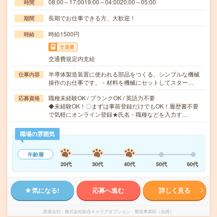
08:00～17:0019:00～04:0020:00～05:00
時間
長期でお仕事できる方、大歓迎！
期間
時給1500円
時給
交通費
交通費規定内支給
半導体製造装置に使われる部品をつくる、シンプルな機械
仕事内容
操作のお仕事です。・材料を機械にセットしてスター…
職種未経験OK / ブランクOK / 英語力不要
応募資格
◆未経験OK！〇まずは事前登録だけでもOK！履歴書不要
で気軽にオンライン登録★氏名・職種などを入力す…
職場の雰囲気
年齢層
20代
30代
40代
50代
60代
気になる!
応募へ進む
詳しく見る
派遣会社
株式会社綜合キャリアオプション 製造事業部（全国）