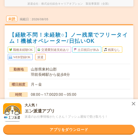
派遣会社
株式会社綜合キャリアオプション 製造事業部（全国）
未読
掲載日
2026/08/05
【経験不問！未経験○】ノー残業でフリータイ
ム！機械オペレーター/日払いOK
職種未経験OK
交通費別途支給あり
土日祝日が休み
残業なし
WEB登録OK
派遣
山形県東村山郡
勤務地
羽前長崎駅から徒歩8分
月～金
曜日頻度
08:00～17:0020:00～05:00
時間
長期でお仕事できる方、大歓迎！
期間
大人気！
エン派遣アプリ
時給1150円
時給
派遣のお仕事情報がたくさん！プッシュ通知で受け取ろう！
交通費
アプリをダウンロード
交通費規定内支給