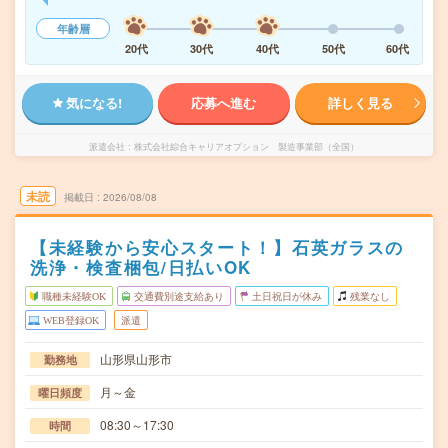
年齢層
20代
30代
40代
50代
60代
気になる!
応募へ進む
詳しく見る
派遣会社
株式会社綜合キャリアオプション 製造事業部（全国）
未読
掲載日
2026/08/08
【未経験から安心スタート！】石英ガラスの
洗浄・検査梱包/日払いOK
職種未経験OK
交通費別途支給あり
土日祝日が休み
残業なし
WEB登録OK
派遣
山形県山形市
勤務地
月～金
曜日頻度
08:30～17:30
時間