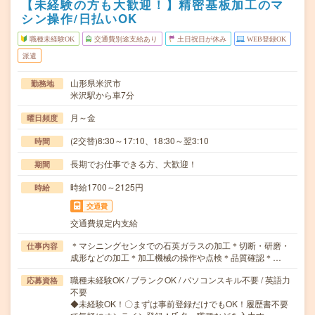
【未経験の方も大歓迎！】精密基板加工のマ
シン操作/日払いOK
職種未経験OK
交通費別途支給あり
土日祝日が休み
WEB登録OK
派遣
山形県米沢市
勤務地
米沢駅から車7分
月～金
曜日頻度
(2交替)8:30～17:10、18:30～翌3:10
時間
長期でお仕事できる方、大歓迎！
期間
時給1700～2125円
時給
交通費
交通費規定内支給
＊マシニングセンタでの石英ガラスの加工＊切断・研磨・
仕事内容
成形などの加工＊加工機械の操作や点検＊品質確認＊…
職種未経験OK / ブランクOK / パソコンスキル不要 / 英語力
応募資格
不要
◆未経験OK！〇まずは事前登録だけでもOK！履歴書不要