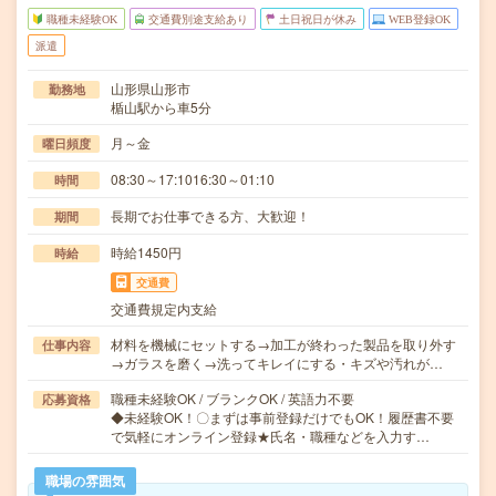
職種未経験OK
交通費別途支給あり
土日祝日が休み
WEB登録OK
派遣
山形県山形市
勤務地
楯山駅から車5分
月～金
曜日頻度
08:30～17:1016:30～01:10
時間
長期でお仕事できる方、大歓迎！
期間
時給1450円
時給
交通費
交通費規定内支給
材料を機械にセットする→加工が終わった製品を取り外す
仕事内容
→ガラスを磨く→洗ってキレイにする・キズや汚れが…
職種未経験OK / ブランクOK / 英語力不要
応募資格
◆未経験OK！〇まずは事前登録だけでもOK！履歴書不要
で気軽にオンライン登録★氏名・職種などを入力す…
職場の雰囲気