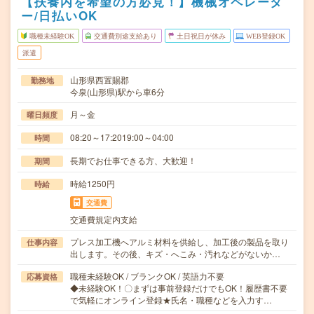
【扶養内を希望の方必見！】機械オペレータ
ー/日払いOK
職種未経験OK
交通費別途支給あり
土日祝日が休み
WEB登録OK
派遣
山形県西置賜郡
勤務地
今泉(山形県)駅から車6分
月～金
曜日頻度
08:20～17:2019:00～04:00
時間
長期でお仕事できる方、大歓迎！
期間
時給1250円
時給
交通費
交通費規定内支給
プレス加工機へアルミ材料を供給し、加工後の製品を取り
仕事内容
出します。その後、キズ・へこみ・汚れなどがないか…
職種未経験OK / ブランクOK / 英語力不要
応募資格
◆未経験OK！〇まずは事前登録だけでもOK！履歴書不要
で気軽にオンライン登録★氏名・職種などを入力す…