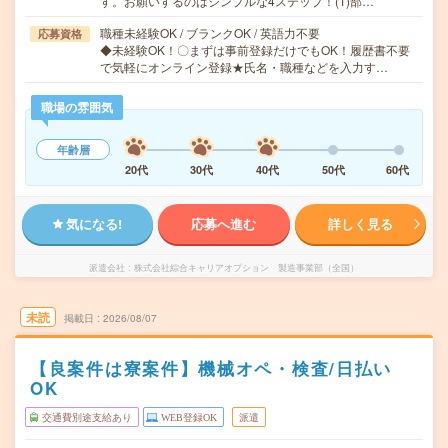
す。お願いするのはシンプルな4ステップ！(1)部…
職種未経験OK / ブランクOK / 英語力不要
応募資格
◆未経験OK！〇まずは事前登録だけでもOK！履歴書不要
で気軽にオンライン登録★氏名・職種などを入力す…
職場の雰囲気
年齢層
20代
30代
40代
50代
60代
気になる!
応募へ進む
詳しく見る
派遣会社
株式会社綜合キャリアオプション 製造事業部（全国）
未読
掲載日
2026/08/07
【良案件は寮案件】機械オペ・検査/日払い
OK
交通費別途支給あり
WEB登録OK
派遣