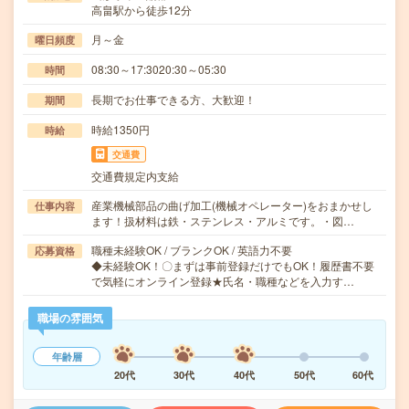
高畠駅から徒歩12分
月～金
曜日頻度
08:30～17:3020:30～05:30
時間
長期でお仕事できる方、大歓迎！
期間
時給1350円
時給
交通費
交通費規定内支給
産業機械部品の曲げ加工(機械オペレーター)をおまかせし
仕事内容
ます！扱材料は鉄・ステンレス・アルミです。・図…
職種未経験OK / ブランクOK / 英語力不要
応募資格
◆未経験OK！〇まずは事前登録だけでもOK！履歴書不要
で気軽にオンライン登録★氏名・職種などを入力す…
職場の雰囲気
年齢層
20代
30代
40代
50代
60代