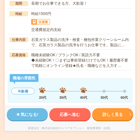
長期でお仕事できる方、大歓迎！
期間
時給1500円
時給
交通費
交通費規定内支給
石英ガラス製品の洗浄・検査・梱包作業クリーンルーム内
仕事内容
で、石英ガラス製品の洗浄を行うお仕事です。製品に…
職種未経験OK / ブランクOK / 英語力不要
応募資格
◆未経験OK！〇まずは事前登録だけでもOK！履歴書不要
で気軽にオンライン登録★氏名・職種などを入力す…
職場の雰囲気
年齢層
20代
30代
40代
50代
60代
気になる!
応募へ進む
詳しく見る
派遣会社
株式会社綜合キャリアオプション 製造事業部（全国）