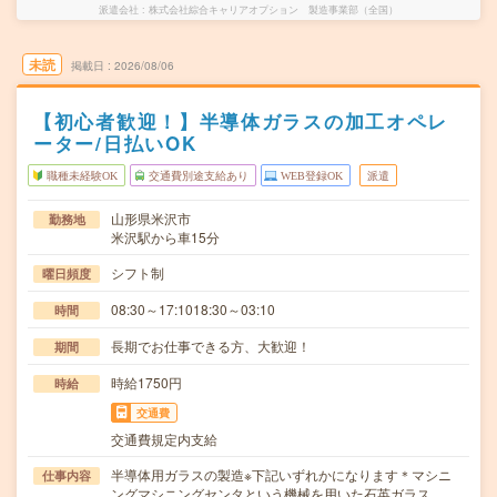
派遣会社
株式会社綜合キャリアオプション 製造事業部（全国）
未読
掲載日
2026/08/06
【初心者歓迎！】半導体ガラスの加工オペレ
ーター/日払いOK
職種未経験OK
交通費別途支給あり
WEB登録OK
派遣
山形県米沢市
勤務地
米沢駅から車15分
シフト制
曜日頻度
08:30～17:1018:30～03:10
時間
長期でお仕事できる方、大歓迎！
期間
時給1750円
時給
交通費
交通費規定内支給
半導体用ガラスの製造※下記いずれかになります＊マシニ
仕事内容
ングマシニングセンタという機械を用いた石英ガラス…