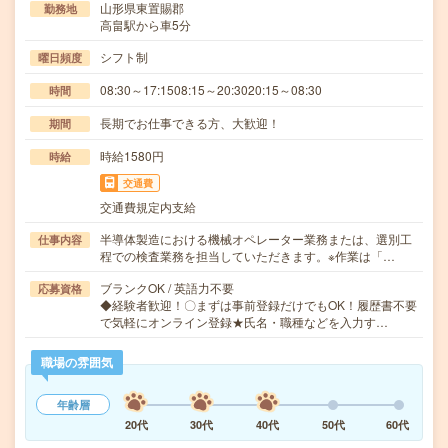
山形県東置賜郡
勤務地
高畠駅から車5分
シフト制
曜日頻度
08:30～17:1508:15～20:3020:15～08:30
時間
長期でお仕事できる方、大歓迎！
期間
時給1580円
時給
交通費
交通費規定内支給
半導体製造における機械オペレーター業務または、選別工
仕事内容
程での検査業務を担当していただきます。※作業は「…
ブランクOK / 英語力不要
応募資格
◆経験者歓迎！〇まずは事前登録だけでもOK！履歴書不要
で気軽にオンライン登録★氏名・職種などを入力す…
職場の雰囲気
年齢層
20代
30代
40代
50代
60代