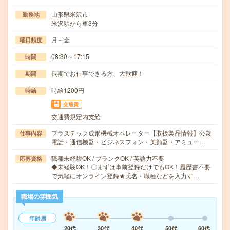
山形県米沢市
勤務地
米沢駅から車3分
月～金
曜日頻度
08:30～17:15
時間
長期でお仕事できる方、大歓迎！
期間
時給1200円
時給
交通費
交通費規定内支給
プラスチック成形機械オペレーター【取扱製品情報】公衆
仕事内容
電話・通信機器・ビジネスフォン・美顔器・アミュー…
職種未経験OK / ブランクOK / 英語力不要
応募資格
◆未経験OK！〇まずは事前登録だけでもOK！履歴書不要
で気軽にオンライン登録★氏名・職種などを入力す…
職場の雰囲気
年齢層
20代
30代
40代
50代
60代