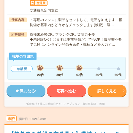
交通費
交通費規定内支給
・専用のマシンに製品をセットして、電圧を加えます・抵
仕事内容
抗値が基準内かどうかをチェックします(検査)・製…
職種未経験OK / ブランクOK / 英語力不要
応募資格
◆未経験OK！〇まずは事前登録だけでもOK！履歴書不要
で気軽にオンライン登録★氏名・職種などを入力す…
職場の雰囲気
年齢層
20代
30代
40代
50代
60代
気になる!
応募へ進む
詳しく見る
派遣会社
株式会社綜合キャリアオプション 製造事業部（全国）
未読
掲載日
2026/08/06