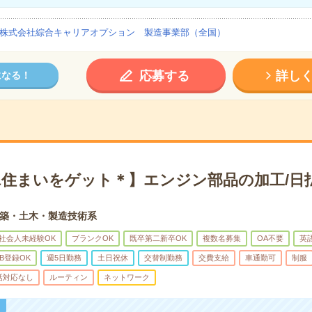
株式会社綜合キャリアオプション 製造事業部（全国）
応募する
詳し
になる！
&住まいをゲット＊】エンジン部品の加工/日
築・土木・製造技術系
社会人未経験OK
ブランクOK
既卒第二新卒OK
複数名募集
OA不要
英
B登録OK
週5日勤務
土日祝休
交替制勤務
交費支給
車通勤可
制服
話対応なし
ルーティン
ネットワーク
！