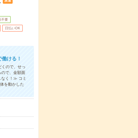
K
派遣
語不要
日払いOK
で働ける！
だくので、せっ
るので、金額面
なく！≫ コミ
り体を動かした