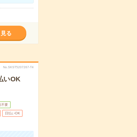
く見る
No.SKST5207267-T4
払いOK
語不要
日払いOK