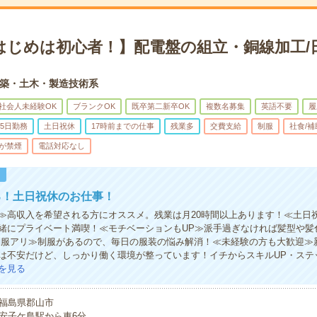
はじめは初心者！】配電盤の組立・銅線加工/
築・土木・製造技術系
社会人未経験OK
ブランクOK
既卒第二新卒OK
複数名募集
英語不要
履
5日勤務
土日祝休
17時前までの仕事
残業多
交費支給
制服
社食/
が禁煙
電話対応なし
！
る！土日祝休のお仕事！
≫高収入を希望される方にオススメ。残業は月20時間以上あります！≪土日
緒にプライベート満喫！≪モチベーションもUP≫派手過ぎなければ髪型や髪
制服アリ≫制服があるので、毎日の服装の悩み解消！≪未経験の方も大歓迎≫
は不安だけど、しっかり働く環境が整っています！イチからスキルUP・ステ
を見る
福島県郡山市
安子ケ島駅から車6分