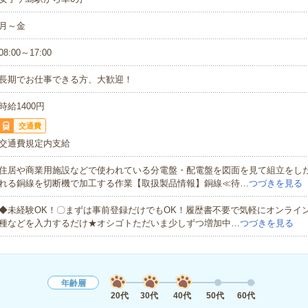
月～金
08:00～17:00
長期でお仕事できる方、大歓迎！
時給1400円
交通費
交通費規定内支給
住居や商業用施設などで使われている分電盤・配電盤を図面を見て組立をし
れる銅線を切断機で加工する作業【取扱製品情報】銅線≪待…
つづきを見る
◆未経験OK！〇まずは事前登録だけでもOK！履歴書不要で気軽にオンライ
種などを入力するだけ★オシゴトただいま少しずつ増加中…
つづきを見る
年齢層
20代
30代
40代
50代
60代