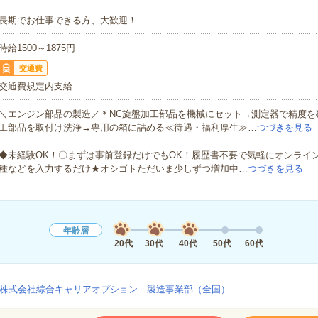
長期でお仕事できる方、大歓迎！
時給1500～1875円
交通費
交通費規定内支給
＼エンジン部品の製造／＊NC旋盤加工部品を機械にセット→測定器で精度を
工部品を取付け洗浄→専用の箱に詰める≪待遇・福利厚生≫…
つづきを見る
◆未経験OK！〇まずは事前登録だけでもOK！履歴書不要で気軽にオンライ
種などを入力するだけ★オシゴトただいま少しずつ増加中…
つづきを見る
年齢層
20代
30代
40代
50代
60代
株式会社綜合キャリアオプション 製造事業部（全国）