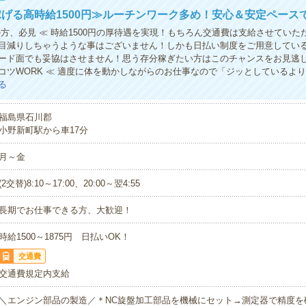
げる高時給1500円≫ルーチンワーク多め！安心＆安定ペース
の方、必見 ≪ 時給1500円の厚待遇を実現！もちろん交通費は支給させていた
目減りしちゃうような事はございません！しかも日払い制度をご用意してい
ード面でも妥協はさせません！思う存分稼ぎたい方はこのチャンスをお見逃し
コツWORK ≪ 適度に体を動かしながらのお仕事なので「ジッとしているよ
る
福島県石川郡
小野新町駅から車17分
月～金
(2交替)8:10～17:00、20:00～翌4:55
長期でお仕事できる方、大歓迎！
時給1500～1875円 日払いOK！
交通費
交通費規定内支給
＼エンジン部品の製造／＊NC旋盤加工部品を機械にセット→測定器で精度を