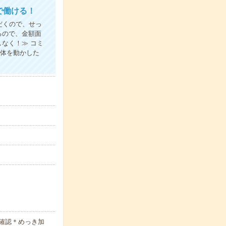
で働ける！
だくので、せっ
るので、金額面
なく！≫ コミ
り体を動かした
確認＊めっき加