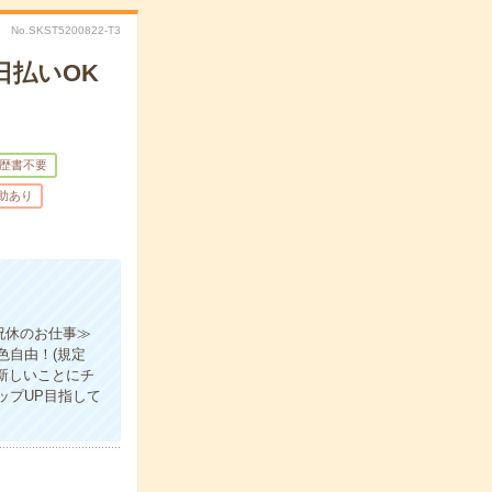
No.SKST5200822-T3
日払いOK
歴書不要
補助あり
祝休のお仕事≫
色自由！(規定
新しいことにチ
ップUP目指して