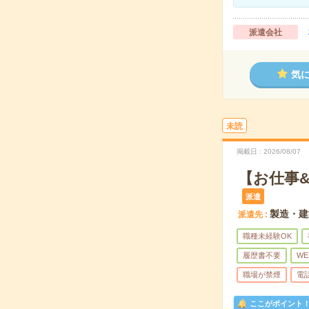
派遣会社
気
未読
掲載日
2026/08/07
【お仕事
派遣
製造・建
派遣先
職種未経験OK
履歴書不要
WE
職場が禁煙
電
ここがポイント