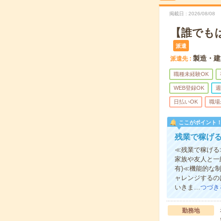
掲載日
2026/08/08
【誰でも
派遣
製造・建
派遣先
職種未経験OK
WEB登録OK
週
日払いOK
職場
ここがポイント
残業で稼げ
≪残業で稼げる
家族や友人と一
有)≪機能的な
ャレンジするの
いきま…
つづき
勤務地