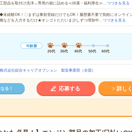
工部品を取付け洗浄→専用の箱に詰める≪待遇・福利厚生≫…
つづきを見る
◆未経験OK！〇まずは事前登録だけでもOK！履歴書不要で気軽にオンライ
種などを入力するだけ★オシゴトただいま少しずつ増加中…
つづきを見る
年齢層
20代
30代
40代
50代
60代
株式会社綜合キャリアオプション 製造事業部（全国）
応募する
詳し
になる！