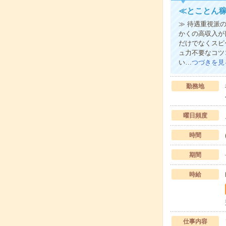
≪とことん稼
≫ 待遇重視派
かくの高収入が
だけでなくスピ
ュ力不要なコツ
い…
つづきを見
勤務地
曜日頻度
時間
期間
時給
仕事内容