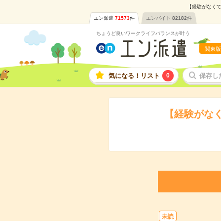
【経験がなくて
エン派遣
71573
件
エンバイト
82182
件
ちょうど良いワークライフバランスが叶う
関東版
気になる！リスト
0
保存し
【経験がな
未読