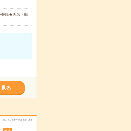
ン登録★氏名・職
く見る
No.SKST5207281-T4