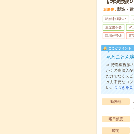
【未経験
製造・建
派遣先
職種未経験OK
履歴書不要
WE
職場が禁煙
電
ここがポイント
≪とことん稼
≫ 待遇重視派
かくの高収入が
だけでなくスピ
ュ力不要なコツ
い…
つづきを見
勤務地
曜日頻度
時間