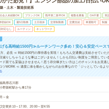
のかた必見！】エンジン部品の加工/日払いO
築・土木・製造技術系
社会人未経験OK
ブランクOK
既卒第二新卒OK
複数名募集
OA不要
英
B登録OK
週5日勤務
土日祝休
交替制勤務
交費支給
車通勤可
制服
話対応なし
ルーティン
ネットワーク
！
げる高時給1500円≫ルーチンワーク多め！安心＆安定ペース
の方、必見 ≪ 時給1500円の厚待遇を実現！もちろん交通費は支給させていた
目減りしちゃうような事はございません！しかも日払い制度をご用意してい
ード面でも妥協はさせません！思う存分稼ぎたい方はこのチャンスをお見逃し
コツWORK ≪ 適度に体を動かしながらのお仕事なので「ジッとしているよ
る
福島県石川郡
小野新町駅から車17分
月～金
(2交替)8:10～17:00、20:00～翌4:55