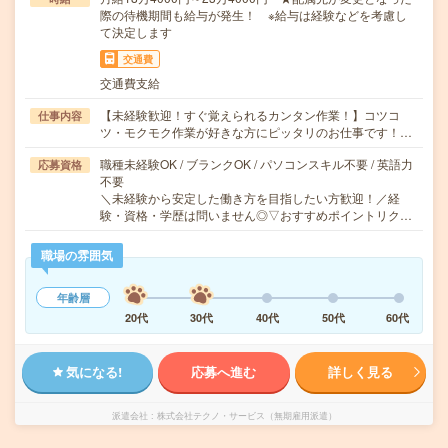
際の待機期間も給与が発生！ ※給与は経験などを考慮し
て決定します
交通費
交通費支給
【未経験歓迎！すぐ覚えられるカンタン作業！】コツコ
仕事内容
ツ・モクモク作業が好きな方にピッタリのお仕事です！…
職種未経験OK / ブランクOK / パソコンスキル不要 / 英語力
応募資格
不要
＼未経験から安定した働き方を目指したい方歓迎！／経
験・資格・学歴は問いません◎▽おすすめポイントリク…
職場の雰囲気
年齢層
20代
30代
40代
50代
60代
気になる!
応募へ進む
詳しく見る
派遣会社
株式会社テクノ・サービス（無期雇用派遣）