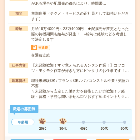
がある場合や配属先の都合により、時間帯…
無期雇用（テクノ・サービスの正社員として勤務いただき
期間
ます）
月給18万4000円～23万4000円 ★配属先が変更となった
時給
際の待機期間も給与が発生！ ※給与は経験などを考慮し
て決定します
交通費
交通費支給
【未経験歓迎！すぐ覚えられるカンタン作業！】コツコ
仕事内容
ツ・モクモク作業が好きな方にピッタリのお仕事です！…
職種未経験OK / ブランクOK / パソコンスキル不要 / 英語力
応募資格
不要
＼未経験から安定した働き方を目指したい方歓迎！／経
験・資格・学歴は問いません◎▽おすすめポイントリク…
職場の雰囲気
年齢層
20代
30代
40代
50代
60代