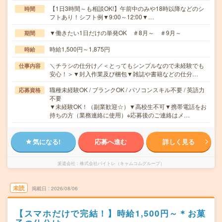
【1日3時間～も相談OK!】午前中のみや18時以降などのシ
時間
フトあり！シフト例▼9:00～12:00▼…
▼働きたい1日だけの単発OK ＃8月～ ＃9月～
期間
時給1,500円～1,875円
時給
＼チラシの仕分け／＜とってもシンプルなので未経験でも
仕事内容
安心！＞▼封入作業及び梱包▼雑誌や書籍などの仕分…
職種未経験OK / ブランクOK / パソコンスキル不要 / 英語力
応募資格
不要
▼未経験OK！（副業歓迎☆）▼高校生不可▼携帯電話をお
持ちの方（業務連絡に使用）※応募後のご連絡はメ…
気になる!
応募へ進む
詳しく見る
派遣会社
株式会社バイトレ（キャムコムグループ）
未読
掲載日
2026/08/06
【スマホだけで完結！】時給1,500円～＊お菓