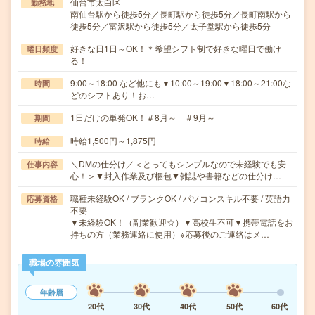
仙台市太白区
勤務地
南仙台駅から徒歩5分／長町駅から徒歩5分／長町南駅から
徒歩5分／富沢駅から徒歩5分／太子堂駅から徒歩5分
好きな日1日～OK！＊希望シフト制で好きな曜日で働け
曜日頻度
る！
9:00～18:00 など他にも▼10:00～19:00▼18:00～21:00な
時間
どのシフトあり！お…
1日だけの単発OK！＃8月～ ＃9月～
期間
時給1,500円～1,875円
時給
＼DMの仕分け／＜とってもシンプルなので未経験でも安
仕事内容
心！＞▼封入作業及び梱包▼雑誌や書籍などの仕分け…
職種未経験OK / ブランクOK / パソコンスキル不要 / 英語力
応募資格
不要
▼未経験OK！（副業歓迎☆）▼高校生不可▼携帯電話をお
持ちの方（業務連絡に使用）※応募後のご連絡はメ…
職場の雰囲気
年齢層
20代
30代
40代
50代
60代