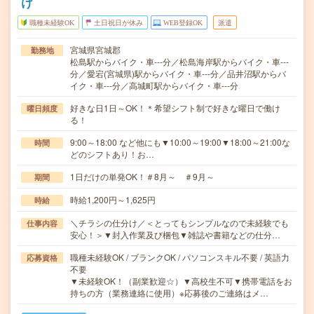
け
職種未経験OK
土日祝日が休み
WEB登録OK
派遣
宮城県宮城郡
勤務地
松島駅からバイク・車---分／松島海岸駅からバイク・車---
分／愛宕(宮城県)駅からバイク・車---分／品井沼駅からバ
イク・車---分／高城町駅からバイク・車---分
好きな日1日～OK！＊希望シフト制で好きな曜日で働け
曜日頻度
る！
9:00～18:00 など他にも▼10:00～19:00▼18:00～21:00な
時間
どのシフトあり！お…
1日だけの単発OK！＃8月～ ＃9月～
期間
時給1,200円～1,625円
時給
＼チラシの仕分け／＜とってもシンプルなので未経験でも
仕事内容
安心！＞▼封入作業及び梱包▼雑誌や書籍などの仕分…
職種未経験OK / ブランクOK / パソコンスキル不要 / 英語力
応募資格
不要
▼未経験OK！（副業歓迎☆）▼高校生不可▼携帯電話をお
持ちの方（業務連絡に使用）※応募後のご連絡はメ…