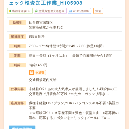
ェック検査加工作業_H105908
職種未経験OK
交通費別途支給あり
WEB登録OK
派遣
仙台市宮城野区
勤務地
陸前高砂駅から車13分
週5日勤務
曜日頻度
7:30～17:15(休憩1時間)21:45～7:30(休憩1時間)
時間
即日～長期（3ヶ月以上） 最短で応募開始から1週間！
期間
時給1450円
時給
交通費
交通費規定内支給
未経験OK！あの大人気求人が復活しました！4勤2休の二
仕事内容
交替勤務で月収例30万以上のため、ガッツリ稼ぎ…
職種未経験OK / ブランクOK / パソコンスキル不要 / 英語力
応募資格
不要
＜未経験OK！＞＃学歴不問＃髪色・髪型自由！○応募後の
流れ「応募する」ボタンをクリック↓メールにてw…