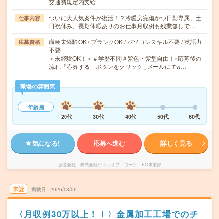
交通費規定内支給
ついに大人気案件が復活！？冷暖房完備かつ日勤専属、土
仕事内容
日祝休み、長期休暇ありのお仕事月収例も残業無しで…
職種未経験OK / ブランクOK / パソコンスキル不要 / 英語力
応募資格
不要
＜未経験OK！＞＃学歴不問＃髪色・髪型自由！○応募後の
流れ「応募する」ボタンをクリック↓メールにてw…
職場の雰囲気
年齢層
20代
30代
40代
50代
60代
気になる!
応募へ進む
詳しく見る
派遣会社
株式会社ウィルオブ・ワーク FO事業部
未読
掲載日
2026/08/06
〈月収例30万以上！！〉金属加工工場でのチ