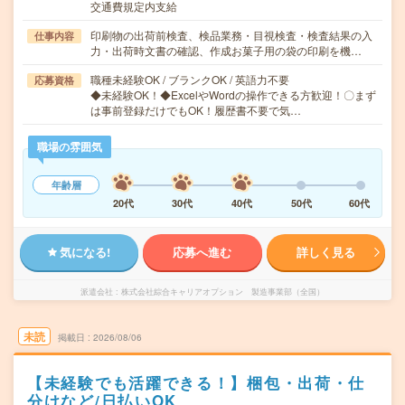
交通費規定内支給
印刷物の出荷前検査、検品業務・目視検査・検査結果の入
仕事内容
力・出荷時文書の確認、作成お菓子用の袋の印刷を機…
職種未経験OK / ブランクOK / 英語力不要
応募資格
◆未経験OK！◆ExcelやWordの操作できる方歓迎！〇まず
は事前登録だけでもOK！履歴書不要で気…
職場の雰囲気
年齢層
20代
30代
40代
50代
60代
気になる!
応募へ進む
詳しく見る
派遣会社
株式会社綜合キャリアオプション 製造事業部（全国）
未読
掲載日
2026/08/06
【未経験でも活躍できる！】梱包・出荷・仕
分けなど/日払いOK