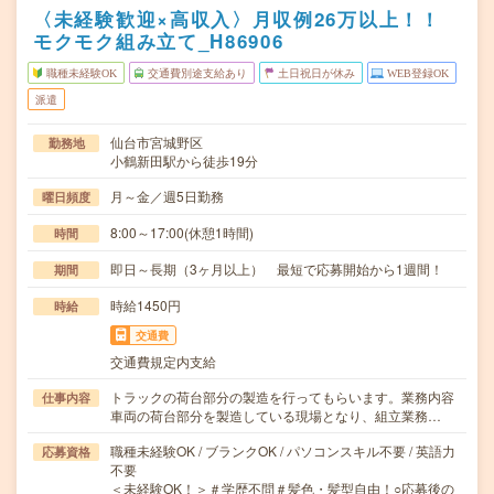
〈未経験歓迎×高収入〉月収例26万以上！！
モクモク組み立て_H86906
職種未経験OK
交通費別途支給あり
土日祝日が休み
WEB登録OK
派遣
仙台市宮城野区
勤務地
小鶴新田駅から徒歩19分
月～金／週5日勤務
曜日頻度
8:00～17:00(休憩1時間)
時間
即日～長期（3ヶ月以上） 最短で応募開始から1週間！
期間
時給1450円
時給
交通費
交通費規定内支給
トラックの荷台部分の製造を行ってもらいます。業務内容
仕事内容
車両の荷台部分を製造している現場となり、組立業務…
職種未経験OK / ブランクOK / パソコンスキル不要 / 英語力
応募資格
不要
＜未経験OK！＞＃学歴不問＃髪色・髪型自由！○応募後の