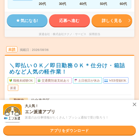
20代
30代
40代
50代
60代
気になる!
応募へ進む
詳しく見る
派遣会社
株式会社テクノ・サービス 採用担当
未読
掲載日
2026/08/06
＼即払いＯＫ／即日勤務ＯＫ＊仕分け・箱詰
めなど人気の軽作業！
職種未経験OK
交通費別途支給あり
土日祝日が休み
WEB登録OK
派遣
仙台市泉区
勤務地
泉中央駅から---分／八乙女駅から---分／黒松(宮城県)駅か
大人気！
ら---分
エン派遣アプリ
派遣のお仕事情報がたくさん！プッシュ通知で受け取ろう！
週5日のフルタイムのお仕事です。
曜日頻度
アプリをダウンロード
週5フルタイムがメインです！＜勤務時間の例＞8:00～
時間
17:008:30～17:309:00～18:…