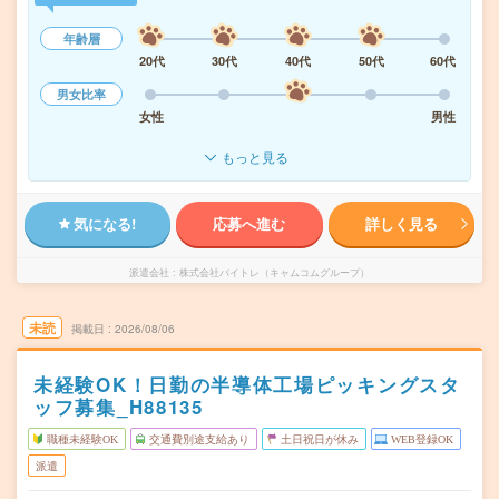
年齢層
20代
30代
40代
50代
60代
男女比率
女性
男性
もっと見る
気になる!
応募へ進む
詳しく見る
派遣会社
株式会社バイトレ（キャムコムグループ）
未読
掲載日
2026/08/06
未経験OK！日勤の半導体工場ピッキングスタ
ッフ募集_H88135
職種未経験OK
交通費別途支給あり
土日祝日が休み
WEB登録OK
派遣