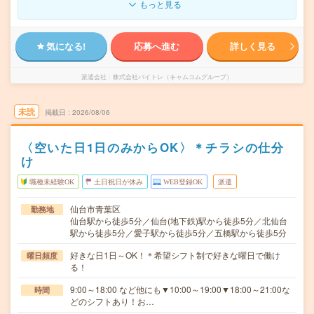
もっと見る
気になる!
応募へ進む
詳しく見る
派遣会社
株式会社バイトレ（キャムコムグループ）
未読
掲載日
2026/08/06
〈空いた日1日のみからOK〉＊チラシの仕分
け
職種未経験OK
土日祝日が休み
WEB登録OK
派遣
仙台市青葉区
勤務地
仙台駅から徒歩5分／仙台(地下鉄)駅から徒歩5分／北仙台
駅から徒歩5分／愛子駅から徒歩5分／五橋駅から徒歩5分
好きな日1日～OK！＊希望シフト制で好きな曜日で働け
曜日頻度
る！
9:00～18:00 など他にも▼10:00～19:00▼18:00～21:00な
時間
どのシフトあり！お…