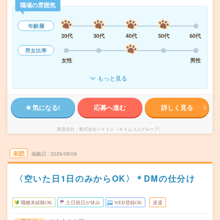
職場の雰囲気
年齢層
20代
30代
40代
50代
60代
男女比率
女性
男性
もっと見る
気になる!
応募へ進む
詳しく見る
派遣会社
株式会社バイトレ（キャムコムグループ）
未読
掲載日
2026/08/06
〈空いた日1日のみからOK〉＊DMの仕分け
職種未経験OK
土日祝日が休み
WEB登録OK
派遣