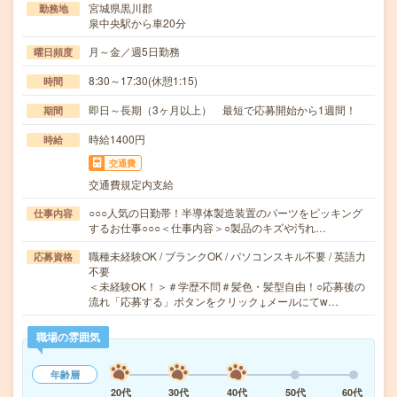
宮城県黒川郡
勤務地
泉中央駅から車20分
月～金／週5日勤務
曜日頻度
8:30～17:30(休憩1:15)
時間
即日～長期（3ヶ月以上） 最短で応募開始から1週間！
期間
時給1400円
時給
交通費
交通費規定内支給
○○○人気の日勤帯！半導体製造装置のパーツをピッキング
仕事内容
するお仕事○○○＜仕事内容＞○製品のキズや汚れ…
職種未経験OK / ブランクOK / パソコンスキル不要 / 英語力
応募資格
不要
＜未経験OK！＞＃学歴不問＃髪色・髪型自由！○応募後の
流れ「応募する」ボタンをクリック↓メールにてw…
職場の雰囲気
年齢層
20代
30代
40代
50代
60代