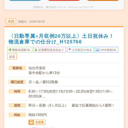
派遣会社
株式会社バイトレ（キャムコムグループ）
未読
掲載日
2026/08/06
〈日勤専属×月収例20万以上〉土日祝休み！
物流倉庫での仕分け_H125766
職種未経験OK
交通費別途支給あり
土日祝日が休み
WEB登録OK
派遣
仙台市泉区
勤務地
泉中央駅から車13分
月～金／週5日勤務
曜日頻度
8:30～17:30(休憩1:15)13:00～22:20(休憩1:35)11:00～
時間
20:20(休…
即日～長期（3ヶ月以上） 最短で応募開始から1週間！
期間
時給1300円
時給
交通費