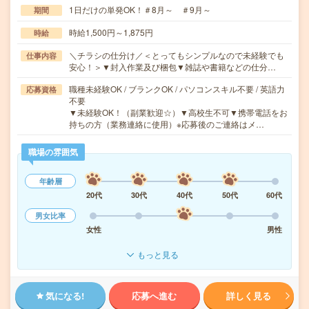
1日だけの単発OK！＃8月～ ＃9月～
期間
時給1,500円～1,875円
時給
＼チラシの仕分け／＜とってもシンプルなので未経験でも
仕事内容
安心！＞▼封入作業及び梱包▼雑誌や書籍などの仕分…
職種未経験OK / ブランクOK / パソコンスキル不要 / 英語力
応募資格
不要
▼未経験OK！（副業歓迎☆）▼高校生不可▼携帯電話をお
持ちの方（業務連絡に使用）※応募後のご連絡はメ…
職場の雰囲気
年齢層
20代
30代
40代
50代
60代
男女比率
女性
男性
もっと見る
気になる!
応募へ進む
詳しく見る