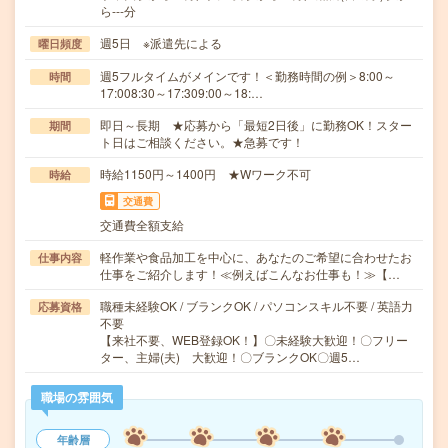
ら---分
週5日 ※派遣先による
曜日頻度
週5フルタイムがメインです！＜勤務時間の例＞8:00～
時間
17:008:30～17:309:00～18:…
即日～長期 ★応募から「最短2日後」に勤務OK！スター
期間
ト日はご相談ください。★急募です！
時給1150円～1400円 ★Wワーク不可
時給
交通費
交通費全額支給
軽作業や食品加工を中心に、あなたのご希望に合わせたお
仕事内容
仕事をご紹介します！≪例えばこんなお仕事も！≫【…
職種未経験OK / ブランクOK / パソコンスキル不要 / 英語力
応募資格
不要
【来社不要、WEB登録OK！】〇未経験大歓迎！〇フリー
ター、主婦(夫) 大歓迎！〇ブランクOK〇週5…
職場の雰囲気
年齢層