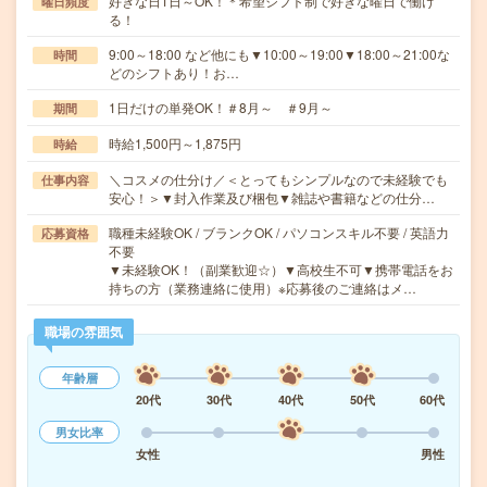
好きな日1日～OK！＊希望シフト制で好きな曜日で働け
曜日頻度
る！
9:00～18:00 など他にも▼10:00～19:00▼18:00～21:00な
時間
どのシフトあり！お…
1日だけの単発OK！＃8月～ ＃9月～
期間
時給1,500円～1,875円
時給
＼コスメの仕分け／＜とってもシンプルなので未経験でも
仕事内容
安心！＞▼封入作業及び梱包▼雑誌や書籍などの仕分…
職種未経験OK / ブランクOK / パソコンスキル不要 / 英語力
応募資格
不要
▼未経験OK！（副業歓迎☆）▼高校生不可▼携帯電話をお
持ちの方（業務連絡に使用）※応募後のご連絡はメ…
職場の雰囲気
年齢層
20代
30代
40代
50代
60代
男女比率
女性
男性