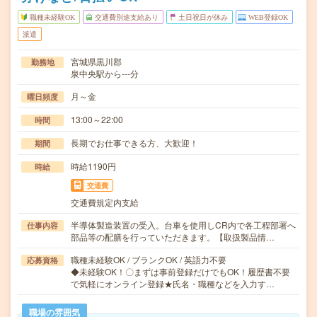
職種未経験OK
交通費別途支給あり
土日祝日が休み
WEB登録OK
派遣
宮城県黒川郡
勤務地
泉中央駅から---分
月～金
曜日頻度
13:00～22:00
時間
長期でお仕事できる方、大歓迎！
期間
時給1190円
時給
交通費
交通費規定内支給
半導体製造装置の受入。台車を使用しCR内で各工程部署へ
仕事内容
部品等の配膳を行っていただきます。【取扱製品情…
職種未経験OK / ブランクOK / 英語力不要
応募資格
◆未経験OK！〇まずは事前登録だけでもOK！履歴書不要
で気軽にオンライン登録★氏名・職種などを入力す…
職場の雰囲気