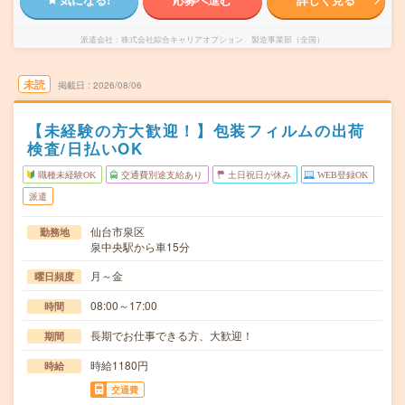
派遣会社
株式会社綜合キャリアオプション 製造事業部（全国）
未読
掲載日
2026/08/06
【未経験の方大歓迎！】包装フィルムの出荷
検査/日払いOK
職種未経験OK
交通費別途支給あり
土日祝日が休み
WEB登録OK
派遣
仙台市泉区
勤務地
泉中央駅から車15分
月～金
曜日頻度
08:00～17:00
時間
長期でお仕事できる方、大歓迎！
期間
時給1180円
時給
交通費