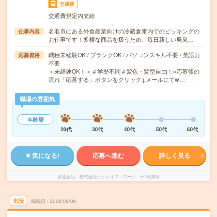
交通費
交通費規定内支給
名取市にある外食産業向けの冷蔵倉庫内でのピッキングの
仕事内容
お仕事です！多様な商品を扱うため、毎日新しい発見…
職種未経験OK / ブランクOK / パソコンスキル不要 / 英語力
応募資格
不要
＜未経験OK！＞＃学歴不問＃髪色・髪型自由！○応募後の
流れ「応募する」ボタンをクリック↓メールにてw…
職場の雰囲気
年齢層
20代
30代
40代
50代
60代
気になる!
応募へ進む
詳しく見る
派遣会社
株式会社ウィルオブ・ワーク FO事業部
未読
掲載日
2026/08/06