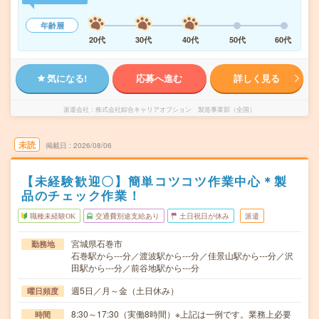
年齢層
20代
30代
40代
50代
60代
気になる!
応募へ進む
詳しく見る
派遣会社
株式会社綜合キャリアオプション 製造事業部（全国）
未読
掲載日
2026/08/06
【未経験歓迎〇】簡単コツコツ作業中心＊製
品のチェック作業！
職種未経験OK
交通費別途支給あり
土日祝日が休み
派遣
宮城県石巻市
勤務地
石巻駅から---分／渡波駅から---分／佳景山駅から---分／沢
田駅から---分／前谷地駅から---分
週5日／月～金（土日休み）
曜日頻度
8:30～17:30（実働8時間）※上記は一例です。業務上必要
時間