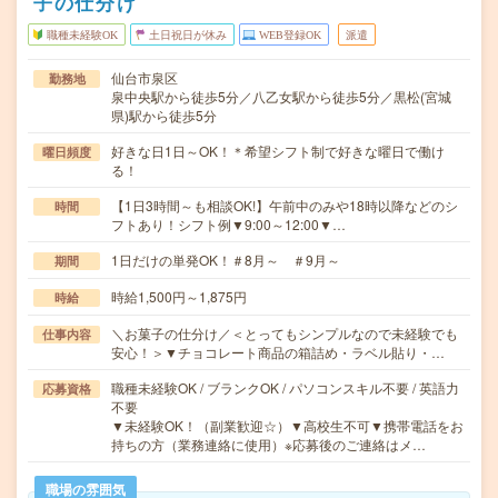
子の仕分け
職種未経験OK
土日祝日が休み
WEB登録OK
派遣
仙台市泉区
勤務地
泉中央駅から徒歩5分／八乙女駅から徒歩5分／黒松(宮城
県)駅から徒歩5分
好きな日1日～OK！＊希望シフト制で好きな曜日で働け
曜日頻度
る！
【1日3時間～も相談OK!】午前中のみや18時以降などのシ
時間
フトあり！シフト例▼9:00～12:00▼…
1日だけの単発OK！＃8月～ ＃9月～
期間
時給1,500円～1,875円
時給
＼お菓子の仕分け／＜とってもシンプルなので未経験でも
仕事内容
安心！＞▼チョコレート商品の箱詰め・ラベル貼り・…
職種未経験OK / ブランクOK / パソコンスキル不要 / 英語力
応募資格
不要
▼未経験OK！（副業歓迎☆）▼高校生不可▼携帯電話をお
持ちの方（業務連絡に使用）※応募後のご連絡はメ…
職場の雰囲気