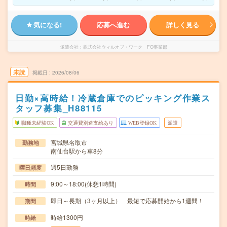
気になる!
応募へ進む
詳しく見る
派遣会社
株式会社ウィルオブ・ワーク FO事業部
未読
掲載日
2026/08/06
日勤×高時給！冷蔵倉庫でのピッキング作業ス
タッフ募集_H88115
職種未経験OK
交通費別途支給あり
WEB登録OK
派遣
宮城県名取市
勤務地
南仙台駅から車8分
週5日勤務
曜日頻度
9:00～18:00(休憩1時間)
時間
即日～長期（3ヶ月以上） 最短で応募開始から1週間！
期間
時給1300円
時給