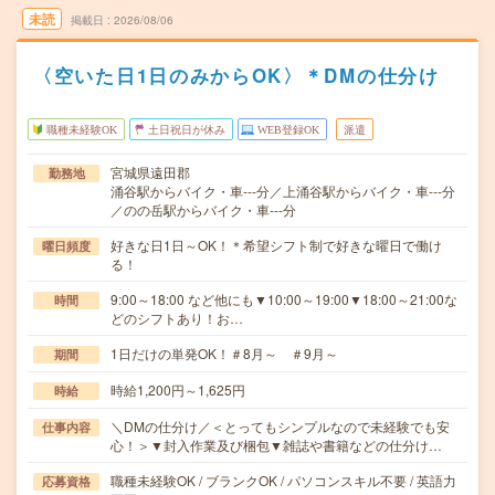
未読
掲載日
2026/08/06
〈空いた日1日のみからOK〉＊DMの仕分け
職種未経験OK
土日祝日が休み
WEB登録OK
派遣
宮城県遠田郡
勤務地
涌谷駅からバイク・車---分／上涌谷駅からバイク・車---分
／のの岳駅からバイク・車---分
好きな日1日～OK！＊希望シフト制で好きな曜日で働け
曜日頻度
る！
9:00～18:00 など他にも▼10:00～19:00▼18:00～21:00な
時間
どのシフトあり！お…
1日だけの単発OK！＃8月～ ＃9月～
期間
時給1,200円～1,625円
時給
＼DMの仕分け／＜とってもシンプルなので未経験でも安
仕事内容
心！＞▼封入作業及び梱包▼雑誌や書籍などの仕分け…
職種未経験OK / ブランクOK / パソコンスキル不要 / 英語力
応募資格