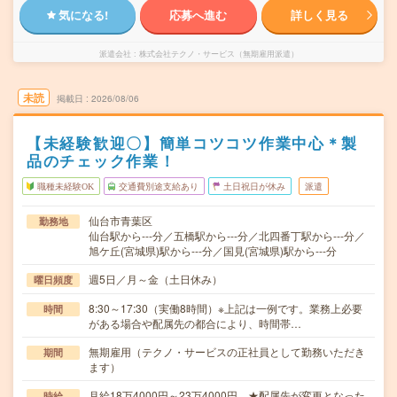
気になる!
応募へ進む
詳しく見る
派遣会社
株式会社テクノ・サービス（無期雇用派遣）
未読
掲載日
2026/08/06
【未経験歓迎〇】簡単コツコツ作業中心＊製
品のチェック作業！
職種未経験OK
交通費別途支給あり
土日祝日が休み
派遣
仙台市青葉区
勤務地
仙台駅から---分／五橋駅から---分／北四番丁駅から---分／
旭ケ丘(宮城県)駅から---分／国見(宮城県)駅から---分
週5日／月～金（土日休み）
曜日頻度
8:30～17:30（実働8時間）※上記は一例です。業務上必要
時間
がある場合や配属先の都合により、時間帯…
無期雇用（テクノ・サービスの正社員として勤務いただき
期間
ます）
月給18万4000円～23万4000円 ★配属先が変更となった
時給