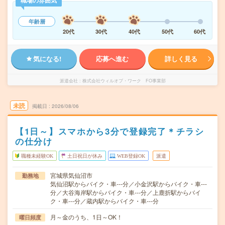
職場の雰囲気
年齢層
20代
30代
40代
50代
60代
気になる!
応募へ進む
詳しく見る
派遣会社
株式会社ウィルオブ・ワーク FO事業部
未読
掲載日
2026/08/06
【1日～】スマホから3分で登録完了＊チラシ
の仕分け
職種未経験OK
土日祝日が休み
WEB登録OK
派遣
宮城県気仙沼市
勤務地
気仙沼駅からバイク・車---分／小金沢駅からバイク・車---
分／大谷海岸駅からバイク・車---分／上鹿折駅からバイ
ク・車---分／蔵内駅からバイク・車---分
月～金のうち、1日～OK！
曜日頻度