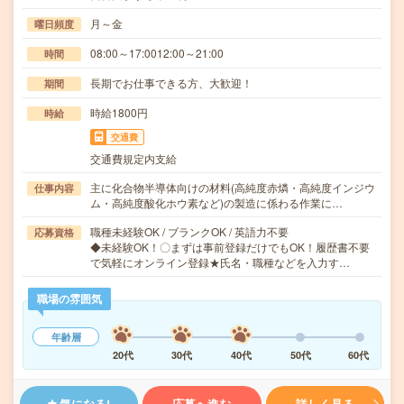
月～金
曜日頻度
08:00～17:0012:00～21:00
時間
長期でお仕事できる方、大歓迎！
期間
時給1800円
時給
交通費
交通費規定内支給
主に化合物半導体向けの材料(高純度赤燐・高純度インジウ
仕事内容
ム・高純度酸化ホウ素など)の製造に係わる作業に…
職種未経験OK / ブランクOK / 英語力不要
応募資格
◆未経験OK！〇まずは事前登録だけでもOK！履歴書不要
で気軽にオンライン登録★氏名・職種などを入力す…
職場の雰囲気
年齢層
20代
30代
40代
50代
60代
気になる!
応募へ進む
詳しく見る