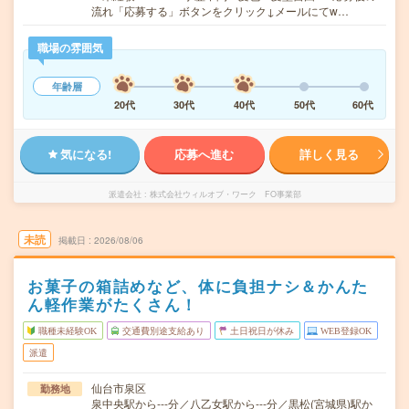
流れ「応募する」ボタンをクリック↓メールにてw…
職場の雰囲気
年齢層
20代
30代
40代
50代
60代
気になる!
応募へ進む
詳しく見る
派遣会社
株式会社ウィルオブ・ワーク FO事業部
未読
掲載日
2026/08/06
お菓子の箱詰めなど、体に負担ナシ＆かんた
ん軽作業がたくさん！
職種未経験OK
交通費別途支給あり
土日祝日が休み
WEB登録OK
派遣
仙台市泉区
勤務地
泉中央駅から---分／八乙女駅から---分／黒松(宮城県)駅か