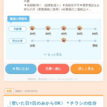
不要
▼未経験OK！（副業歓迎☆）▼高校生不可▼携帯電話をお
持ちの方（業務連絡に使用）※応募後のご連絡はメ…
職場の雰囲気
年齢層
20代
30代
40代
50代
60代
男女比率
女性
男性
もっと見る
気になる!
応募へ進む
詳しく見る
派遣会社
株式会社バイトレ（キャムコムグループ）
未読
掲載日
2026/08/06
〈空いた日1日のみからOK〉＊チラシの仕分