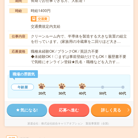
長期でお仕事できる方、大歓迎！
期間
時給1400円
時給
交通費
交通費規定内支給
クリーンルーム内で、半導体を製造する大きな装置の組立
仕事内容
を行っています。(家族用の冷蔵庫を二回りほど大き…
職種未経験OK / ブランクOK / 英語力不要
応募資格
◆未経験OK！〇まずは事前登録だけでもOK！履歴書不要
で気軽にオンライン登録★氏名・職種などを入力す…
職場の雰囲気
年齢層
20代
30代
40代
50代
60代
気になる!
応募へ進む
詳しく見る
派遣会社
株式会社綜合キャリアオプション 製造事業部（全国）