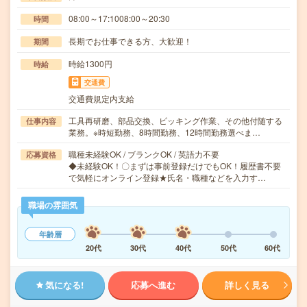
08:00～17:1008:00～20:30
時間
長期でお仕事できる方、大歓迎！
期間
時給1300円
時給
交通費
交通費規定内支給
工具再研磨、部品交換、ピッキング作業、その他付随する
仕事内容
業務。※時短勤務、8時間勤務、12時間勤務選べま…
職種未経験OK / ブランクOK / 英語力不要
応募資格
◆未経験OK！〇まずは事前登録だけでもOK！履歴書不要
で気軽にオンライン登録★氏名・職種などを入力す…
職場の雰囲気
年齢層
20代
30代
40代
50代
60代
気になる!
応募へ進む
詳しく見る