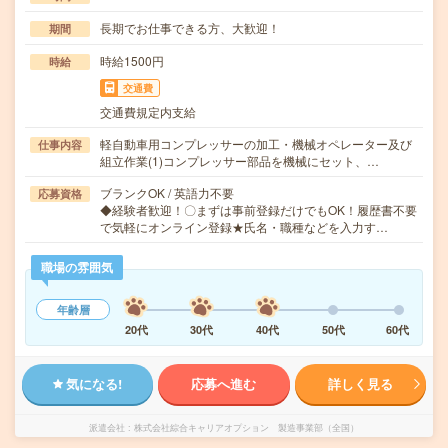
長期でお仕事できる方、大歓迎！
期間
時給1500円
時給
交通費
交通費規定内支給
軽自動車用コンプレッサーの加工・機械オペレーター及び
仕事内容
組立作業(1)コンプレッサー部品を機械にセット、…
ブランクOK / 英語力不要
応募資格
◆経験者歓迎！〇まずは事前登録だけでもOK！履歴書不要
で気軽にオンライン登録★氏名・職種などを入力す…
職場の雰囲気
年齢層
20代
30代
40代
50代
60代
気になる!
応募へ進む
詳しく見る
派遣会社
株式会社綜合キャリアオプション 製造事業部（全国）