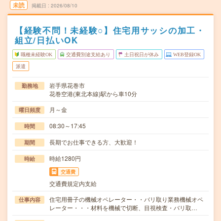
未読
掲載日
2026/08/10
【経験不問！未経験○】住宅用サッシの加工・
組立/日払いOK
職種未経験OK
交通費別途支給あり
土日祝日が休み
WEB登録OK
派遣
岩手県花巻市
勤務地
花巻空港(東北本線)駅から車10分
月～金
曜日頻度
08:30～17:45
時間
長期でお仕事できる方、大歓迎！
期間
時給1280円
時給
交通費
交通費規定内支給
住宅用冊子の機械オペレーター・・バリ取り業務機械オペ
仕事内容
レーター・・・材料を機械で切断、目視検査・バリ取…