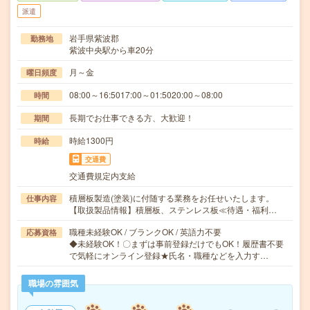
派遣
岩手県紫波郡
勤務地
紫波中央駅から車20分
月～金
曜日頻度
08:00～16:5017:00～01:5020:00～08:00
時間
長期でお仕事できる方、大歓迎！
期間
時給1300円
時給
交通費
交通費規定内支給
積層板製造(塗装)に付随する業務をお任せいたします。
仕事内容
【取扱製品情報】積層板、ステンレス板≪待遇・福利…
職種未経験OK / ブランクOK / 英語力不要
応募資格
◆未経験OK！〇まずは事前登録だけでもOK！履歴書不要
で気軽にオンライン登録★氏名・職種などを入力す…
職場の雰囲気