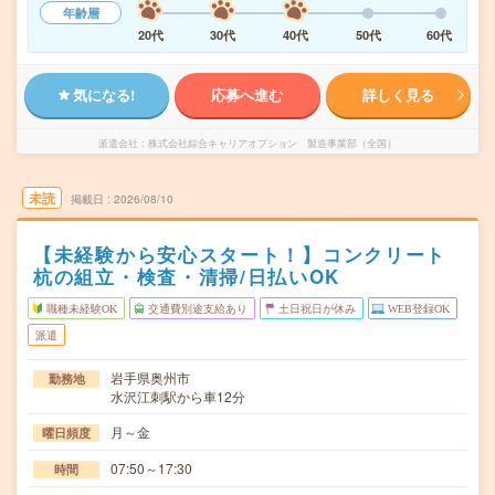
年齢層
20代
30代
40代
50代
60代
気になる!
応募へ進む
詳しく見る
派遣会社
株式会社綜合キャリアオプション 製造事業部（全国）
未読
掲載日
2026/08/10
【未経験から安心スタート！】コンクリート
杭の組立・検査・清掃/日払いOK
職種未経験OK
交通費別途支給あり
土日祝日が休み
WEB登録OK
派遣
岩手県奥州市
勤務地
水沢江刺駅から車12分
月～金
曜日頻度
07:50～17:30
時間