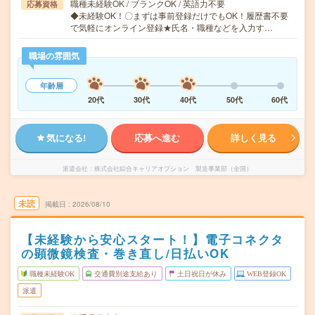
職種未経験OK / ブランクOK / 英語力不要
応募資格
◆未経験OK！〇まずは事前登録だけでもOK！履歴書不要
で気軽にオンライン登録★氏名・職種などを入力す…
職場の雰囲気
年齢層
20代
30代
40代
50代
60代
気になる!
応募へ進む
詳しく見る
派遣会社
株式会社綜合キャリアオプション 製造事業部（全国）
未読
掲載日
2026/08/10
【未経験から安心スタート！】電子コネクタ
の顕微鏡検査・巻き直し/日払いOK
職種未経験OK
交通費別途支給あり
土日祝日が休み
WEB登録OK
派遣