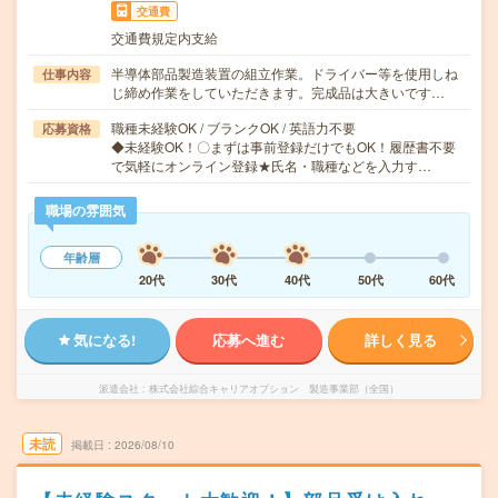
交通費
交通費規定内支給
半導体部品製造装置の組立作業。ドライバー等を使用しね
仕事内容
じ締め作業をしていただきます。完成品は大きいです…
職種未経験OK / ブランクOK / 英語力不要
応募資格
◆未経験OK！〇まずは事前登録だけでもOK！履歴書不要
で気軽にオンライン登録★氏名・職種などを入力す…
職場の雰囲気
年齢層
20代
30代
40代
50代
60代
気になる!
応募へ進む
詳しく見る
派遣会社
株式会社綜合キャリアオプション 製造事業部（全国）
未読
掲載日
2026/08/10