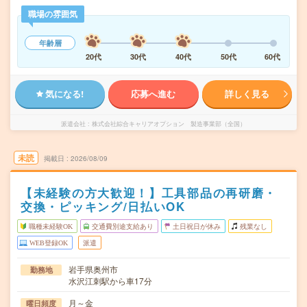
職場の雰囲気
年齢層
20代
30代
40代
50代
60代
気になる!
応募へ進む
詳しく見る
派遣会社
株式会社綜合キャリアオプション 製造事業部（全国）
未読
掲載日
2026/08/09
【未経験の方大歓迎！】工具部品の再研磨・
交換・ピッキング/日払いOK
職種未経験OK
交通費別途支給あり
土日祝日が休み
残業なし
WEB登録OK
派遣
岩手県奥州市
勤務地
水沢江刺駅から車17分
月～金
曜日頻度