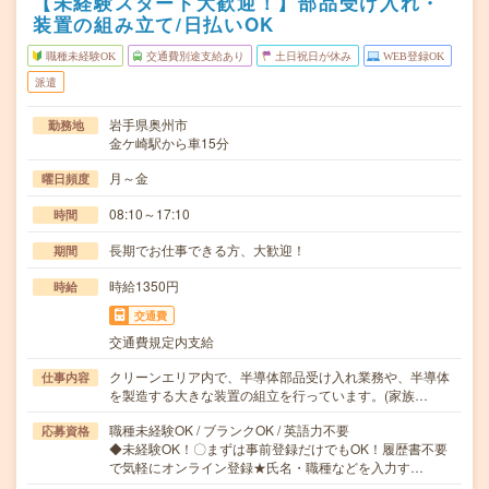
【未経験スタート大歓迎！】部品受け入れ・
装置の組み立て/日払いOK
職種未経験OK
交通費別途支給あり
土日祝日が休み
WEB登録OK
派遣
岩手県奥州市
勤務地
金ケ崎駅から車15分
月～金
曜日頻度
08:10～17:10
時間
長期でお仕事できる方、大歓迎！
期間
時給1350円
時給
交通費
交通費規定内支給
クリーンエリア内で、半導体部品受け入れ業務や、半導体
仕事内容
を製造する大きな装置の組立を行っています。(家族…
職種未経験OK / ブランクOK / 英語力不要
応募資格
◆未経験OK！〇まずは事前登録だけでもOK！履歴書不要
で気軽にオンライン登録★氏名・職種などを入力す…