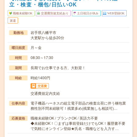
立・検査・梱包/日払いOK
職種未経験OK
交通費別途支給あり
土日祝日が休み
WEB登録OK
派遣
岩手県八幡平市
勤務地
大更駅から徒歩20分
月～金
曜日頻度
08:30～17:30
時間
長期でお仕事できる方、大歓迎！
期間
時給1400円
時給
交通費
交通費規定内支給
電子機器ハーネスの組立電子部品の検査出荷に伴う梱包業
仕事内容
務性別不問未経験可！残業多め(残業無しも相談可)…
職種未経験OK / ブランクOK / 英語力不要
応募資格
◆未経験OK！〇まずは事前登録だけでもOK！履歴書不要
で気軽にオンライン登録★氏名・職種などを入力す…