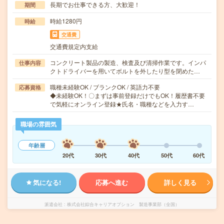
長期でお仕事できる方、大歓迎！
期間
時給1280円
時給
交通費
交通費規定内支給
コンクリート製品の製造、検査及び清掃作業です。インパ
仕事内容
クトドライバーを用いてボルトを外したり型を閉めた…
職種未経験OK / ブランクOK / 英語力不要
応募資格
◆未経験OK！〇まずは事前登録だけでもOK！履歴書不要
で気軽にオンライン登録★氏名・職種などを入力す…
職場の雰囲気
年齢層
20代
30代
40代
50代
60代
気になる!
応募へ進む
詳しく見る
派遣会社
株式会社綜合キャリアオプション 製造事業部（全国）