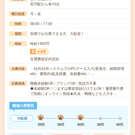
宮守駅から車10分
月～金
曜日頻度
08:00～17:00
時間
長期でお仕事できる方、大歓迎！
期間
時給1350円
時給
交通費
交通費規定内支給
・社内/社外システムでのPCデータ入力(受発注、納期管理
仕事内容
etc)・書類作成(見積書、依頼書etc)・…
職種未経験OK / ブランクOK / 英語力不要
応募資格
◆未経験OK！〇まずは事前登録だけでもOK！履歴書不要
で気軽にオンライン登録★氏名・職種などを入力す…
職場の雰囲気
年齢層
20代
30代
40代
50代
60代