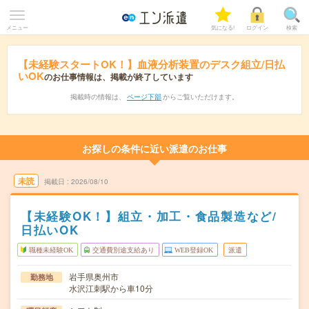
メニュー
気になる!
ログイン
検索
【未経験スタートOK！】血液分析装置のデスク組立/日払
いOK
のお仕事情報は、掲載が終了しています
掲載時の情報は、
ページ下部
からご覧いただけます。
お探しの条件に近い派遣のお仕事
未読
掲載日
2026/08/10
【未経験OK！】組立・加工・食品製造など/
日払いOK
職種未経験OK
交通費別途支給あり
WEB登録OK
派遣
岩手県奥州市
勤務地
水沢江刺駅から車10分