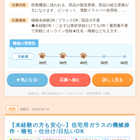
医療機器に使われる、部品の製造業務。部品の組立業務が
仕事内容
主になります。ピンセット、電動ドライバー使用有。…
職種未経験OK / ブランクOK / 英語力不要
応募資格
◆未経験OK！〇まずは事前登録だけでもOK！履歴書不要
で気軽にオンライン登録★氏名・職種などを入力す…
職場の雰囲気
年齢層
20代
30代
40代
50代
60代
気になる!
応募へ進む
詳しく見る
派遣会社
株式会社綜合キャリアオプション 製造事業部（全国）
未読
掲載日
2026/08/10
【未経験の方も安心○】住宅用ガラスの機械操
作・梱包・仕分け/日払いOK