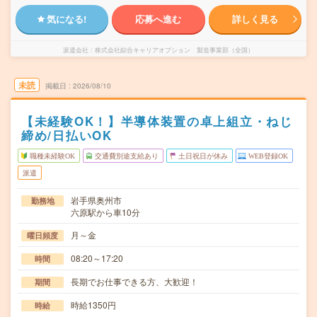
気になる!
応募へ進む
詳しく見る
派遣会社
株式会社綜合キャリアオプション 製造事業部（全国）
未読
掲載日
2026/08/10
【未経験OK！】半導体装置の卓上組立・ねじ
締め/日払いOK
職種未経験OK
交通費別途支給あり
土日祝日が休み
WEB登録OK
派遣
岩手県奥州市
勤務地
六原駅から車10分
月～金
曜日頻度
08:20～17:20
時間
長期でお仕事できる方、大歓迎！
期間
時給1350円
時給