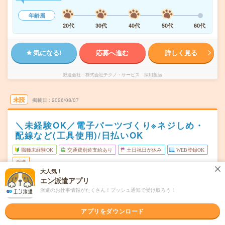
年齢層
20代
30代
40代
50代
60代
気になる!
応募へ進む
詳しく見る
派遣会社
株式会社テクノ・サービス 採用担当
未読
掲載日
2026/08/07
＼未経験OK／電子パーツづくり※ネジしめ・
配線など(工具使用)/日払いOK
職種未経験OK
交通費別途支給あり
土日祝日が休み
WEB登録OK
派遣
大人気！
エン派遣アプリ
岩手県奥州市
勤務地
水沢江刺駅から車10分
派遣のお仕事情報がたくさん！プッシュ通知で受け取ろう！
月～金
曜日頻度
アプリをダウンロード
8:30～17:15 ※研修期間(最大2週間)あり
時間