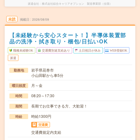
派遣会社
株式会社綜合キャリアオプション 製造事業部（全国）
未読
掲載日
2026/08/09
【未経験から安心スタート！】半導体装置部
品の洗浄・拭き取り・梱包/日払いOK
職種未経験OK
交通費別途支給あり
土日祝日が休み
WEB登録OK
派遣
岩手県花巻市
勤務地
小山田駅から車5分
月～金
曜日頻度
08:20～17:30
時間
長期でお仕事できる方、大歓迎！
期間
時給1300円
時給
交通費
交通費規定内支給