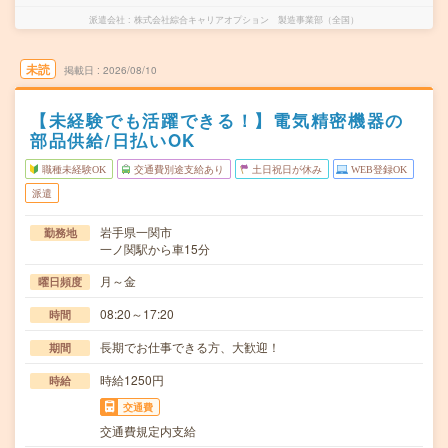
派遣会社
株式会社綜合キャリアオプション 製造事業部（全国）
未読
掲載日
2026/08/10
【未経験でも活躍できる！】電気精密機器の
部品供給/日払いOK
職種未経験OK
交通費別途支給あり
土日祝日が休み
WEB登録OK
派遣
岩手県一関市
勤務地
一ノ関駅から車15分
月～金
曜日頻度
08:20～17:20
時間
長期でお仕事できる方、大歓迎！
期間
時給1250円
時給
交通費
交通費規定内支給