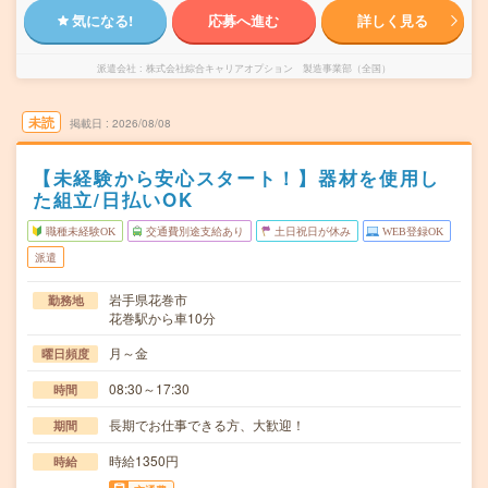
気になる!
応募へ進む
詳しく見る
派遣会社
株式会社綜合キャリアオプション 製造事業部（全国）
未読
掲載日
2026/08/08
【未経験から安心スタート！】器材を使用し
た組立/日払いOK
職種未経験OK
交通費別途支給あり
土日祝日が休み
WEB登録OK
派遣
岩手県花巻市
勤務地
花巻駅から車10分
月～金
曜日頻度
08:30～17:30
時間
長期でお仕事できる方、大歓迎！
期間
時給1350円
時給