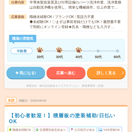
半導体製造装置及び付帯設備のパーツ洗浄作業。洗浄業務
仕事内容
は自動洗浄機を使用し、簡単な機械操作。仕上作業で…
職種未経験OK / ブランクOK / 英語力不要
応募資格
◆未経験OK！〇まずは事前登録だけでもOK！履歴書不要
で気軽にオンライン登録★氏名・職種などを入力す…
職場の雰囲気
年齢層
20代
30代
40代
50代
60代
気になる!
応募へ進む
詳しく見る
派遣会社
株式会社綜合キャリアオプション 製造事業部（全国）
未読
掲載日
2026/08/09
【初心者歓迎！】積層板の塗装補助/日払い
OK
職種未経験OK
交通費別途支給あり
土日祝日が休み
WEB登録OK