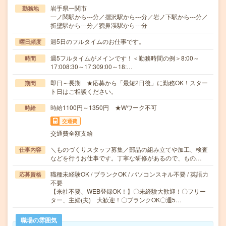
岩手県一関市
勤務地
一ノ関駅から---分／摺沢駅から---分／岩ノ下駅から---分／
折壁駅から---分／猊鼻渓駅から---分
週5日のフルタイムのお仕事です。
曜日頻度
週5フルタイムがメインです！＜勤務時間の例＞8:00～
時間
17:008:30～17:309:00～18:…
即日～長期 ★応募から「最短2日後」に勤務OK！スター
期間
ト日はご相談ください。
時給1100円～1350円 ★Wワーク不可
時給
交通費
交通費全額支給
＼ものづくりスタッフ募集／部品の組み立てや加工、検査
仕事内容
などを行うお仕事です。丁寧な研修があるので、もの…
職種未経験OK / ブランクOK / パソコンスキル不要 / 英語力
応募資格
不要
【来社不要、WEB登録OK！】〇未経験大歓迎！〇フリー
ター、主婦(夫) 大歓迎！〇ブランクOK〇週5…
職場の雰囲気