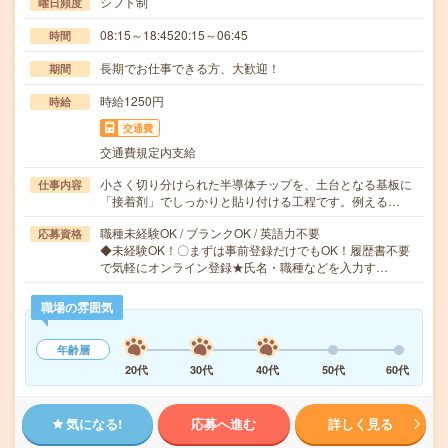
シフト制
曜日頻度
08:15～18:4520:15～06:45
時間
長期でお仕事できる方、大歓迎！
期間
時給1250円
時給
交通費
交通費規定内支給
小さく切り分けられた半導体チップを、土台となる基板に
仕事内容
「接着剤」でしっかりと貼り付ける工程です。例える…
職種未経験OK / ブランクOK / 英語力不要
応募資格
◆未経験OK！〇まずは事前登録だけでもOK！履歴書不要
で気軽にオンライン登録★氏名・職種などを入力す…
職場の雰囲気
年齢層
20代
30代
40代
50代
60代
気になる!
応募へ進む
詳しく見る