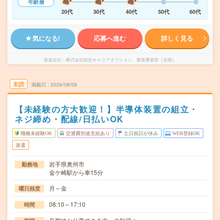
年齢層
20代
30代
40代
50代
60代
気になる!
応募へ進む
詳しく見る
派遣会社
株式会社綜合キャリアオプション 製造事業部（全国）
未読
掲載日
2026/08/09
【未経験の方大歓迎！】半導体装置の組立・
ネジ締め・配線/日払いOK
職種未経験OK
交通費別途支給あり
土日祝日が休み
WEB登録OK
派遣
岩手県奥州市
勤務地
金ケ崎駅から車15分
月～金
曜日頻度
08:10～17:10
時間