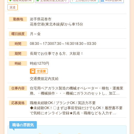
職種未経験OK
交通費別途支給あり
土日祝日が休み
WEB登録OK
派遣
岩手県花巻市
勤務地
花巻空港(東北本線)駅から車15分
月～金
曜日頻度
08:30～17:3007:30～16:3018:30～03:30
時間
長期でお仕事できる方、大歓迎！
期間
時給1270円
時給
交通費
交通費規定内支給
住宅用ペアガラス製造の機械オペレーター・梱包・運搬業
仕事内容
務。・機械操作・・・機械にガラスのセットし、加工…
職種未経験OK / ブランクOK / 英語力不要
応募資格
◆未経験OK！〇まずは事前登録だけでもOK！履歴書不要
で気軽にオンライン登録★氏名・職種などを入力す…
職場の雰囲気