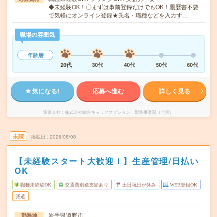
◆未経験OK！〇まずは事前登録だけでもOK！履歴書不要
で気軽にオンライン登録★氏名・職種などを入力す…
職場の雰囲気
年齢層
20代
30代
40代
50代
60代
気になる!
応募へ進む
詳しく見る
派遣会社
株式会社綜合キャリアオプション 製造事業部（全国）
未読
掲載日
2026/08/08
【未経験スタート大歓迎！】生産管理/日払い
OK
職種未経験OK
交通費別途支給あり
土日祝日が休み
WEB登録OK
派遣
岩手県遠野市
勤務地