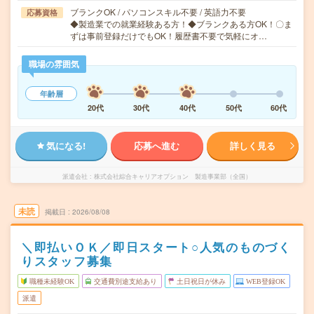
ブランクOK / パソコンスキル不要 / 英語力不要
応募資格
◆製造業での就業経験ある方！◆ブランクある方OK！〇ま
ずは事前登録だけでもOK！履歴書不要で気軽にオ…
職場の雰囲気
年齢層
20代
30代
40代
50代
60代
気になる!
応募へ進む
詳しく見る
派遣会社
株式会社綜合キャリアオプション 製造事業部（全国）
未読
掲載日
2026/08/08
＼即払いＯＫ／即日スタート○人気のものづく
りスタッフ募集
職種未経験OK
交通費別途支給あり
土日祝日が休み
WEB登録OK
派遣