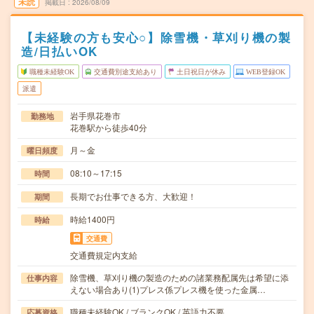
未読
掲載日
2026/08/09
【未経験の方も安心○】除雪機・草刈り機の製
造/日払いOK
職種未経験OK
交通費別途支給あり
土日祝日が休み
WEB登録OK
派遣
岩手県花巻市
勤務地
花巻駅から徒歩40分
月～金
曜日頻度
08:10～17:15
時間
長期でお仕事できる方、大歓迎！
期間
時給1400円
時給
交通費
交通費規定内支給
除雪機、草刈り機の製造のための諸業務配属先は希望に添
仕事内容
えない場合あり(1)プレス係プレス機を使った金属…
職種未経験OK / ブランクOK / 英語力不要
応募資格