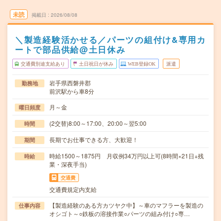
未読
掲載日
2026/08/08
＼製造経験活かせる／パーツの組付け&専用カ
ートで部品供給@土日休み
交通費別途支給あり
土日祝日が休み
WEB登録OK
派遣
岩手県西磐井郡
勤務地
前沢駅から車8分
月～金
曜日頻度
(2交替)8:00～17:00、20:00～翌5:00
時間
長期でお仕事できる方、大歓迎！
期間
時給1500～1875円 月収例34万円以上可(8時間×21日+残
時給
業・深夜手当)
交通費
交通費規定内支給
【製造経験のある方カツヤク中】～車のマフラーを製造の
仕事内容
オシゴト～○鉄板の溶接作業○パーツの組み付け○専…