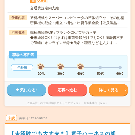
交通費
交通費規定内支給
透析機械やスーパーコンピュータの筐体組立や、その他精
仕事内容
密機械の配線・組立・梱包・出荷作業全般【取扱製品…
職種未経験OK / ブランクOK / 英語力不要
応募資格
◆未経験OK！〇まずは事前登録だけでもOK！履歴書不要
で気軽にオンライン登録★氏名・職種などを入力す…
職場の雰囲気
年齢層
20代
30代
40代
50代
60代
気になる!
応募へ進む
詳しく見る
派遣会社
株式会社綜合キャリアオプション 製造事業部（全国）
未読
掲載日
2026/08/08
【未経験でも大丈夫＊】電子ハーネスの組