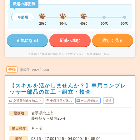
職場の雰囲気
年齢層
20代
30代
40代
50代
60代
気になる!
応募へ進む
詳しく見る
派遣会社
株式会社綜合キャリアオプション 製造事業部（全国）
未読
掲載日
2026/08/08
【スキルを活かしませんか？】車用コンプレ
ッサー部品の加工・組立・検査
交通費別途支給あり
土日祝日が休み
WEB登録OK
派遣
岩手県北上市
勤務地
藤根駅から徒歩25分
月～金
曜日頻度
08:15～17:0019:15～04:0020:15～05:00
時間