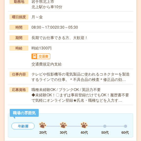
岩手県北上市
勤務地
北上駅から車10分
月～金
曜日頻度
08:00～17:0020:30～05:30
時間
長期でお仕事できる方、大歓迎！
期間
時給1300円
時給
交通費
交通費規定内支給
テレビや投影機等の電気製品に使われるコネクターを製造
仕事内容
するラインでの仕事。＊不具合品の検査＊修正品の効…
職種未経験OK / ブランクOK / 英語力不要
応募資格
◆未経験OK！〇まずは事前登録だけでもOK！履歴書不要
で気軽にオンライン登録★氏名・職種などを入力す…
職場の雰囲気
年齢層
20代
30代
40代
50代
60代