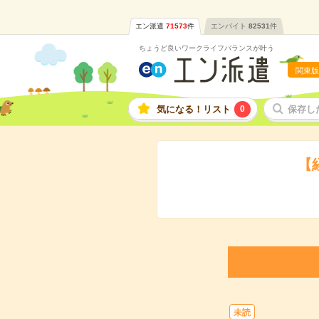
エン派遣
71573
件
エンバイト
82531
件
ちょうど良いワークライフバランスが叶う
関東版
気になる！リスト
0
保存し
【
未読