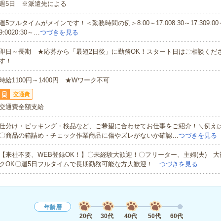
週5日 ※派遣先による
週5フルタイムがメインです！＜勤務時間の例＞8:00～17:008:30～17:309:00～1
9:0020:30～…
つづきを見る
即日～長期 ★応募から「最短2日後」に勤務OK！スタート日はご相談くだ
す！
時給1100円～1400円 ★Wワーク不可
交通費
交通費全額支給
仕分け・ピッキング・検品など、ご希望に合わせてお仕事をご紹介！＼例え
〇商品の箱詰め・チェック作業商品に傷やズレがないか確認…
つづきを見る
【来社不要、WEB登録OK！】〇未経験大歓迎！〇フリーター、主婦(夫) 
クOK〇週5日フルタイムで長期勤務可能な方大歓迎！…
つづきを見る
年齢層
20代
30代
40代
50代
60代