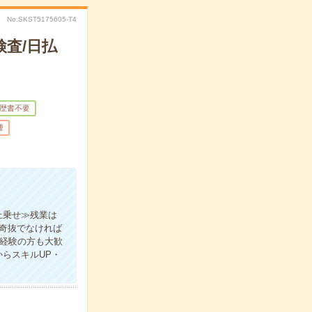
No.SKST5175605-T4
査/日払
歴書不要
煙
上乗せ≫残業は
り奇抜でなければ
未経験の方も大歓
らスキルUP・