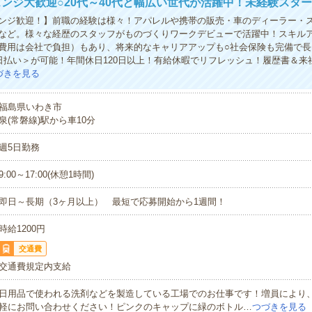
ンジ大歓迎○20代～40代と幅広い世代が活躍中！未経験スター
ンジ歓迎！】前職の経験は様々！アパレルや携帯の販売・車のディーラー・
など。様々な経歴のスタッフがものづくりワークデビューで活躍中！スキル
費用は会社で負担）もあり、将来的なキャリアアップも○社会保険も完備で長
日払い＞が可能！年間休日120日以上！有給休暇でリフレッシュ！履歴書＆来
づきを見る
福島県いわき市
泉(常磐線)駅から車10分
週5日勤務
9:00～17:00(休憩1時間)
即日～長期（3ヶ月以上） 最短で応募開始から1週間！
時給1200円
交通費
交通費規定内支給
日用品で使われる洗剤などを製造している工場でのお仕事です！増員により
軽にお問い合わせください！ピンクのキャップに緑のボトル…
つづきを見る