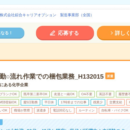
株式会社綜合キャリアオプション 製造事業部（全国）
応募する
詳し
になる！
勤○流れ作業での梱包業務_H132015
派遣
にある化学企業
ブランクOK
既卒第二新卒OK
友達と一緒OK
OA不要
英語不要
履歴書
WEB登録OK
週5日勤務
平日休
17時前までの仕事
残業少
交費支給
いOK
職場が禁煙
派遣多
電話対応なし
ルーティン
自転車・バイクOK
！