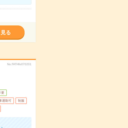
く見る
No.FATHfo070201
不要
車通勤可
制服