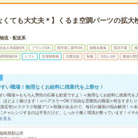
なくても大丈夫＊】くるま空調パーツの拡大検
物流・配送系
社会人未経験OK
ブランクOK
既卒第二新卒OK
複数名募集
英語不要
履
WEB登録OK
シフト
交替制勤務
交費支給
制服
日払いOK
職場が禁
！
やすい職場！無理なくお給料に残業代を上乗せ！
すい職場≫もちろん男性の応募も歓迎ですよ！≪無理なくお給料に残業代を
で、ほどよく稼げます！≪ヘアカラーOKで自由な雰囲気の職場≫明るすぎた
(規定有)≪ラクラク制服アリ≫制服があるので、毎日の服装の悩み解消！≪
にチャレンジするのは不安だけど、しっかり働く環境が整っています！イチか
を見る
福島県郡山市