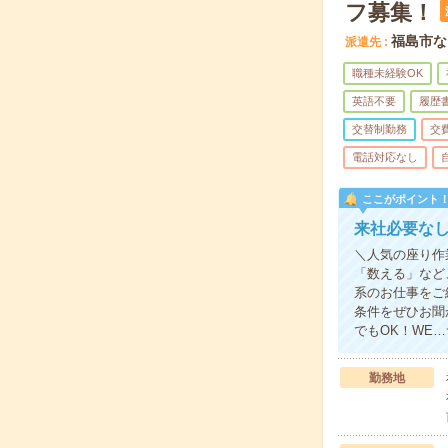
フ募集！
福島市な
派遣先
職種未経験OK
英語不要
履歴
交替制勤務
交
電話対応なし
ここがポイント
来社必要なし
＼人気の座り作
「数える」など
系のお仕事をご
条件をぜひお聞
でもOK！WE…
勤務地