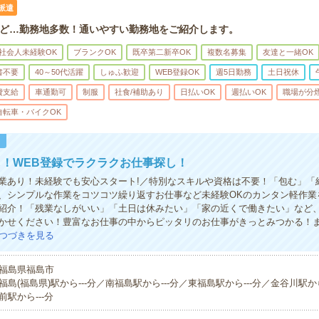
派遣
ど…勤務地多数！通いやすい勤務地をご紹介します。
社会人未経験OK
ブランクOK
既卒第二新卒OK
複数名募集
友達と一緒OK
書不要
40～50代活躍
しゅふ歓迎
WEB登録OK
週5日勤務
土日祝休
費支給
車通勤可
制服
社食/補助あり
日払いOK
週払いOK
職場が分
自転車・バイクOK
！
！WEB登録でラクラクお仕事探し！
業あり！未経験でも安心スタート!／特別なスキルや資格は不要！「包む」「
、シンプルな作業をコツコツ繰り返すお仕事など未経験OKのカンタン軽作業
紹介！「残業なしがいい」「土日は休みたい」「家の近くで働きたい」など
かせください！豊富なお仕事の中からピッタリのお仕事がきっとみつかる！
つづきを見る
福島県福島市
福島(福島県)駅から---分／南福島駅から---分／東福島駅から---分／金谷川駅か
前駅から---分