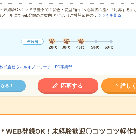
＜未経験OK！＞＃学歴不問＃髪色・髪型自由！○応募後の流れ「応募する」
↓メールにてweb登録のご案内↓担当よりご希望条件の…
つづきを見る
年齢層
20代
30代
40代
50代
60代
株式会社ウィルオブ・ワーク FO事業部
応募する
詳し
になる！
心＊WEB登録OK！未経験歓迎〇コツコツ軽作