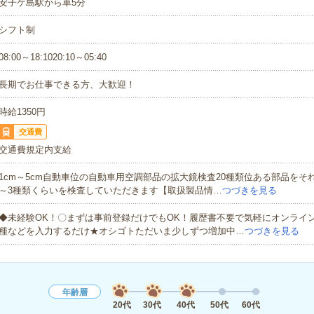
安子ケ島駅から車5分
シフト制
08:00～18:1020:10～05:40
長期でお仕事できる方、大歓迎！
時給1350円
交通費
交通費規定内支給
1cm～5cm自動車位の自動車用空調部品の拡大鏡検査20種類位ある部品をそ
～3種類くらいを検査していただきます【取扱製品情…
つづきを見る
◆未経験OK！〇まずは事前登録だけでもOK！履歴書不要で気軽にオンライ
種などを入力するだけ★オシゴトただいま少しずつ増加中…
つづきを見る
年齢層
20代
30代
40代
50代
60代