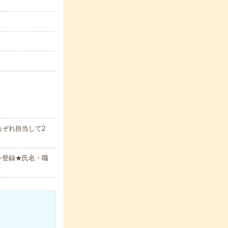
れぞれ担当して2
ン登録★氏名・職