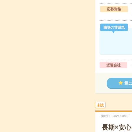
応募資格
職場の雰囲気
派遣会社
気
未読
掲載日
2026/08/08
長期×安