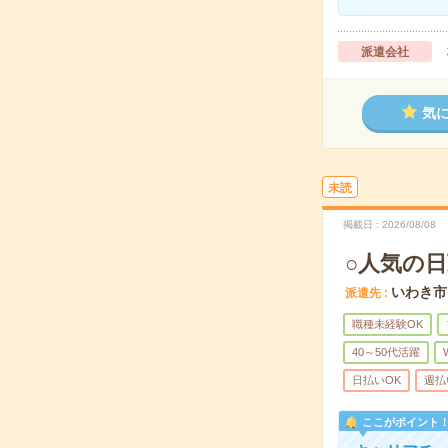
派遣会社
気
未読
掲載日
2026/08/08
○人気の日
いわき市
派遣先
職種未経験OK
40～50代活躍
日払いOK
週払
ここがポイント