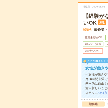
掲載日
2026/08/08
【経験が
いOK
派遣
軽作業・
派遣先
職種未経験OK
40～50代活躍
電話対応なし
ここがポイント
女性が働き
≪女性が働きや
月20時間未満
基本的に自由！
迎≫新しいこと
ステッ…
つづき
勤務地