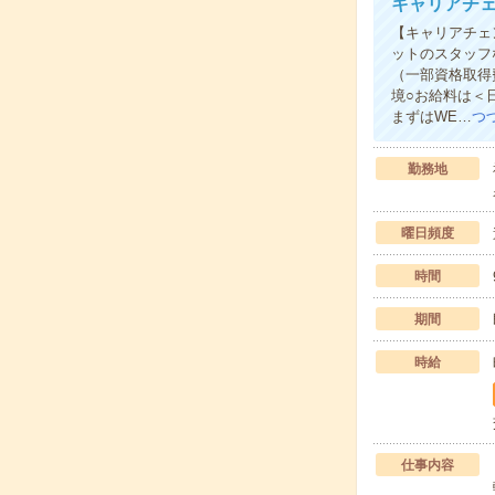
キャリアチェ
【キャリアチェ
ットのスタッフ
（一部資格取得
境○お給料は＜
まずはWE…
つ
勤務地
曜日頻度
時間
期間
時給
仕事内容