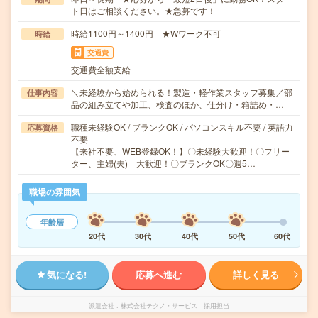
ト日はご相談ください。★急募です！
時給1100円～1400円 ★Wワーク不可
時給
交通費
交通費全額支給
＼未経験から始められる！製造・軽作業スタッフ募集／部
仕事内容
品の組み立てや加工、検査のほか、仕分け・箱詰め・…
職種未経験OK / ブランクOK / パソコンスキル不要 / 英語力
応募資格
不要
【来社不要、WEB登録OK！】〇未経験大歓迎！〇フリー
ター、主婦(夫) 大歓迎！〇ブランクOK〇週5…
職場の雰囲気
年齢層
20代
30代
40代
50代
60代
気になる!
応募へ進む
詳しく見る
派遣会社
株式会社テクノ・サービス 採用担当