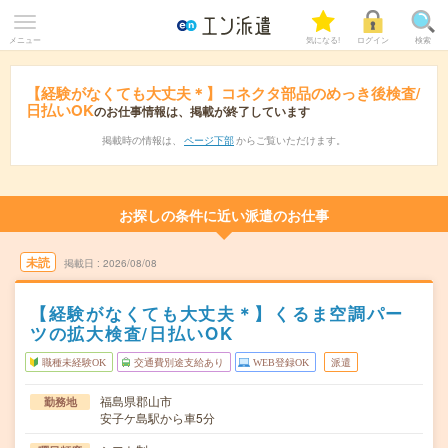
メニュー
気になる!
ログイン
検索
【経験がなくても大丈夫＊】コネクタ部品のめっき後検査/
日払いOK
のお仕事情報は、掲載が終了しています
掲載時の情報は、
ページ下部
からご覧いただけます。
お探しの条件に近い派遣のお仕事
未読
掲載日
2026/08/08
【経験がなくても大丈夫＊】くるま空調パー
ツの拡大検査/日払いOK
職種未経験OK
交通費別途支給あり
WEB登録OK
派遣
福島県郡山市
勤務地
安子ケ島駅から車5分