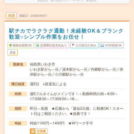
派遣会社
株式会社テクノ・サービス 採用担当
未読
掲載日
2026/08/07
駅チカでラクラク通勤！未経験OK＆ブランク
歓迎○シンプル作業をお任せ！
職種未経験OK
交通費別途支給あり
土日祝日が休み
WEB登録OK
派遣
福島県いわき市
勤務地
いわき駅から---分／湯本駅から---分／内郷駅から---分／赤
井駅から---分／小川郷駅から---分
週5日 ※派遣先による
曜日頻度
週5フルタイムがメインです！＜勤務時間の例＞8:00～
時間
17:008:30～17:309:00～18:…
即日～長期 ★応募から「最短2日後」に勤務OK！スター
期間
ト日はご相談ください。★急募です！
時給1100円～1400円 ★Wワーク不可
時給
交通費