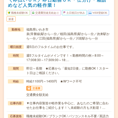
めなど人気の軽作業！
職種未経験OK
交通費別途支給あり
土日祝日が休み
WEB登録OK
派遣
福島県いわき市
勤務地
泉(常磐線)駅から---分／植田(福島県)駅から---分／勿来駅か
ら---分／江田(福島県)駅から---分／川前駅から---分
週5日のフルタイムのお仕事です。
曜日頻度
週5フルタイムがメインです！＜勤務時間の例＞8:00～
時間
17:008:30～17:309:00～18:…
即日～長期 ★応募から「最短2日後」に勤務OK！スター
期間
ト日はご相談ください。
時給1100円～1400円 ★Wワーク不可
時給
交通費
交通費全額支給
▼仕事内容製造や軽作業を中心に、あなたのご希望に合わ
仕事内容
せたお仕事をご紹介します！＼未経験の方も大歓迎！…
職種未経験OK / ブランクOK / パソコンスキル不要 / 英語力
応募資格