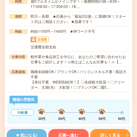
週5フルタイムがメインです！＜勤務時間の例＞8:00～
時間
17:008:30～17:309:00～18:…
即日～長期 ★応募から「最短2日後」に勤務OK！スター
期間
ト日はご相談ください。★急募です！
時給1100円～1400円 ★Wワーク不可
時給
交通費
交通費全額支給
軽作業や食品加工を中心に、あなたのご希望に合わせたお
仕事内容
仕事をご紹介します！≪例えばこんなお仕事も！≫【…
職種未経験OK / ブランクOK / パソコンスキル不要 / 英語力
応募資格
不要
【来社不要、WEB登録OK！】〇未経験大歓迎！〇フリー
ター、主婦(夫) 大歓迎！〇ブランクOK〇週5…
職場の雰囲気
年齢層
20代
30代
40代
50代
60代
気になる!
応募へ進む
詳しく見る