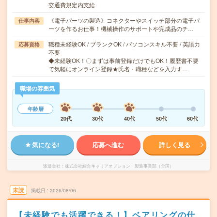
交通費規定内支給
《電子パーツの製造》コネクターやスイッチ部分の電子パ
仕事内容
ーツを作るお仕事！機械操作のサポートや完成品のチ…
職種未経験OK / ブランクOK / パソコンスキル不要 / 英語力
応募資格
不要
◆未経験OK！〇まずは事前登録だけでもOK！履歴書不要
で気軽にオンライン登録★氏名・職種などを入力す…
職場の雰囲気
年齢層
20代
30代
40代
50代
60代
気になる!
応募へ進む
詳しく見る
派遣会社
株式会社綜合キャリアオプション 製造事業部（全国）
未読
掲載日
2026/08/06
【未経験でも活躍できる！】ベアリングの仕