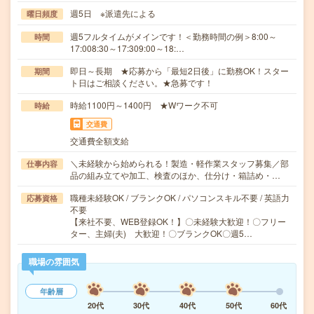
週5日 ※派遣先による
曜日頻度
週5フルタイムがメインです！＜勤務時間の例＞8:00～
時間
17:008:30～17:309:00～18:…
即日～長期 ★応募から「最短2日後」に勤務OK！スター
期間
ト日はご相談ください。★急募です！
時給1100円～1400円 ★Wワーク不可
時給
交通費
交通費全額支給
＼未経験から始められる！製造・軽作業スタッフ募集／部
仕事内容
品の組み立てや加工、検査のほか、仕分け・箱詰め・…
職種未経験OK / ブランクOK / パソコンスキル不要 / 英語力
応募資格
不要
【来社不要、WEB登録OK！】〇未経験大歓迎！〇フリー
ター、主婦(夫) 大歓迎！〇ブランクOK〇週5…
職場の雰囲気
年齢層
20代
30代
40代
50代
60代