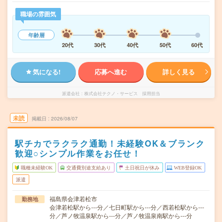
職場の雰囲気
年齢層
20代
30代
40代
50代
60代
気になる!
応募へ進む
詳しく見る
派遣会社
株式会社テクノ・サービス 採用担当
未読
掲載日
2026/08/07
駅チカでラクラク通勤！未経験OK＆ブランク
歓迎○シンプル作業をお任せ！
職種未経験OK
交通費別途支給あり
土日祝日が休み
WEB登録OK
派遣
福島県会津若松市
勤務地
会津若松駅から---分／七日町駅から---分／西若松駅から---
分／芦ノ牧温泉駅から---分／芦ノ牧温泉南駅から---分