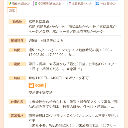
職種未経験OK
交通費別途支給あり
土日祝日が休み
WEB登録OK
派遣
福島県福島市
勤務地
福島(福島県)駅から---分／南福島駅から---分／東福島駅か
ら---分／金谷川駅から---分／医王寺前駅から---分
週5日 ※派遣先による
曜日頻度
週5フルタイムがメインです！＜勤務時間の例＞8:00～
時間
17:008:30～17:309:00～18:…
即日～長期 ★応募から「最短2日後」に勤務OK！スター
期間
ト日はご相談ください。★急募です！
時給1100円～1400円 ★Wワーク不可
時給
交通費
交通費全額支給
＼未経験から始められる！製造・軽作業スタッフ募集／部
仕事内容
品の組み立てや加工、検査のほか、仕分け・箱詰め・…
職種未経験OK / ブランクOK / パソコンスキル不要 / 英語力
応募資格
不要
【来社不要、WEB登録OK！】〇未経験大歓迎！〇フリー