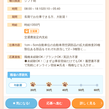
シフト制
曜日頻度
08:00～18:1020:10～05:40
時間
長期でお仕事できる方、大歓迎！
期間
時給1350円
時給
交通費
交通費規定内支給
1cm～5cm自動車位の自動車用空調部品の拡大鏡検査20種
仕事内容
類位ある部品をそれぞれ担当して2～3種類く…
職種未経験OK / ブランクOK / 英語力不要
応募資格
◆未経験OK！〇まずは事前登録だけでもOK！履歴書不要
で気軽にオンライン登録★氏名・職種などを入力す…
職場の雰囲気
年齢層
20代
30代
40代
50代
60代
気になる!
応募へ進む
詳しく見る