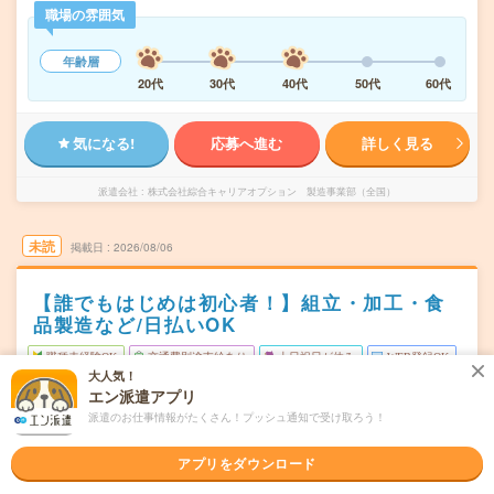
職場の雰囲気
年齢層
20代
30代
40代
50代
60代
気になる!
応募へ進む
詳しく見る
派遣会社
株式会社綜合キャリアオプション 製造事業部（全国）
未読
掲載日
2026/08/06
【誰でもはじめは初心者！】組立・加工・食
品製造など/日払いOK
職種未経験OK
交通費別途支給あり
土日祝日が休み
WEB登録OK
大人気！
派遣
エン派遣アプリ
派遣のお仕事情報がたくさん！プッシュ通知で受け取ろう！
福島県郡山市
勤務地
喜久田駅から車7分
アプリをダウンロード
月～金
曜日頻度