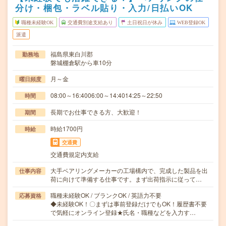
分け・梱包・ラベル貼り・入力/日払いOK
職種未経験OK
交通費別途支給あり
土日祝日が休み
WEB登録OK
派遣
福島県東白川郡
勤務地
磐城棚倉駅から車10分
月～金
曜日頻度
08:00～16:4006:00～14:4014:25～22:50
時間
長期でお仕事できる方、大歓迎！
期間
時給1700円
時給
交通費
交通費規定内支給
大手ベアリングメーカーの工場構内で、完成した製品を出
仕事内容
荷に向けて準備する仕事です。まず出荷指示に従って…
職種未経験OK / ブランクOK / 英語力不要
応募資格
◆未経験OK！〇まずは事前登録だけでもOK！履歴書不要
で気軽にオンライン登録★氏名・職種などを入力す…