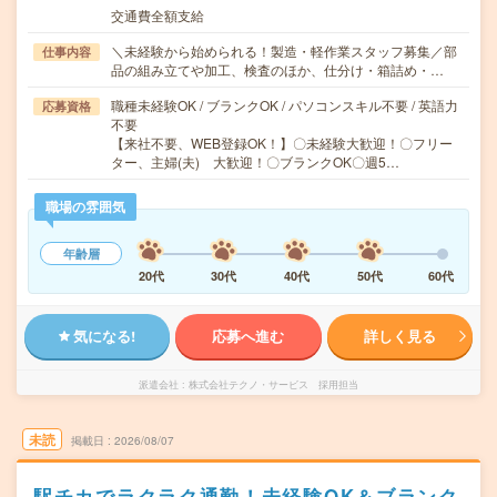
交通費全額支給
＼未経験から始められる！製造・軽作業スタッフ募集／部
仕事内容
品の組み立てや加工、検査のほか、仕分け・箱詰め・…
職種未経験OK / ブランクOK / パソコンスキル不要 / 英語力
応募資格
不要
【来社不要、WEB登録OK！】〇未経験大歓迎！〇フリー
ター、主婦(夫) 大歓迎！〇ブランクOK〇週5…
職場の雰囲気
年齢層
20代
30代
40代
50代
60代
気になる!
応募へ進む
詳しく見る
派遣会社
株式会社テクノ・サービス 採用担当
未読
掲載日
2026/08/07
駅チカでラクラク通勤！未経験OK＆ブランク