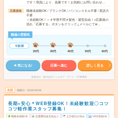
です！増員により、急募です！お気軽にお問い合わせ…
職種未経験OK / ブランクOK / パソコンスキル不要 / 英語力
応募資格
不要
＜未経験OK！＞＃学歴不問＃髪色・髪型自由！○応募後の
流れ「応募する」ボタンをクリック↓メールにてw…
職場の雰囲気
年齢層
20代
30代
40代
50代
60代
気になる!
応募へ進む
詳しく見る
派遣会社
株式会社ウィルオブ・ワーク FO事業部
未読
掲載日
2026/08/08
長期×安心＊WEB登録OK！未経験歓迎〇コツ
コツ軽作業スタッフ募集！
職種未経験OK
交通費別途支給あり
土日祝日が休み
WEB登録OK