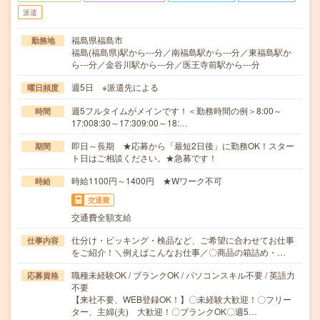
派遣
福島県福島市
勤務地
福島(福島県)駅から---分／南福島駅から---分／東福島駅か
ら---分／金谷川駅から---分／医王寺前駅から---分
週5日 ※派遣先による
曜日頻度
週5フルタイムがメインです！＜勤務時間の例＞8:00～
時間
17:008:30～17:309:00～18:…
即日～長期 ★応募から「最短2日後」に勤務OK！スター
期間
ト日はご相談ください。★急募です！
時給1100円～1400円 ★Wワーク不可
時給
交通費
交通費全額支給
仕分け・ピッキング・検品など、ご希望に合わせてお仕事
仕事内容
をご紹介！＼例えばこんなお仕事／〇商品の箱詰め・…
職種未経験OK / ブランクOK / パソコンスキル不要 / 英語力
応募資格
不要
【来社不要、WEB登録OK！】〇未経験大歓迎！〇フリー
ター、主婦(夫) 大歓迎！〇ブランクOK〇週5…