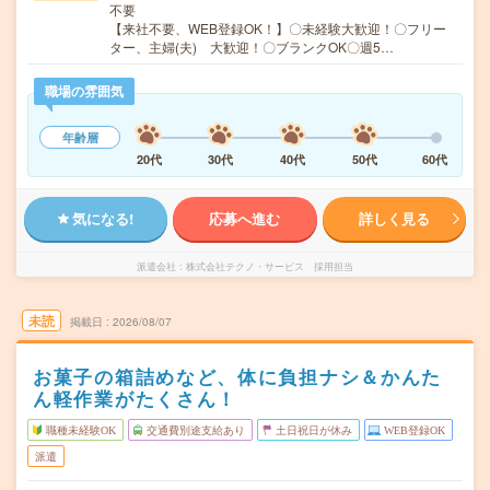
不要
【来社不要、WEB登録OK！】〇未経験大歓迎！〇フリー
ター、主婦(夫) 大歓迎！〇ブランクOK〇週5…
職場の雰囲気
年齢層
20代
30代
40代
50代
60代
気になる!
応募へ進む
詳しく見る
派遣会社
株式会社テクノ・サービス 採用担当
未読
掲載日
2026/08/07
お菓子の箱詰めなど、体に負担ナシ＆かんた
ん軽作業がたくさん！
職種未経験OK
交通費別途支給あり
土日祝日が休み
WEB登録OK
派遣