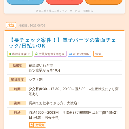
派遣会社
株式会社テクノ・サービス 採用担当
未読
掲載日
2026/08/06
【要チェック案件！】電子パーツの表面チェ
ック/日払いOK
職種未経験OK
交通費別途支給あり
WEB登録OK
派遣
福島県いわき市
勤務地
四ツ倉駅から車10分
シフト制
曜日頻度
(2交替)8:30～17:30、20:30～翌5:30 ※生産状況により変
時間
動あり
長期でお仕事できる方、大歓迎！
期間
時給1650～2063円 月収例37万6000円以上可(8時間×21
時給
日+残業・深夜手当)
交通費