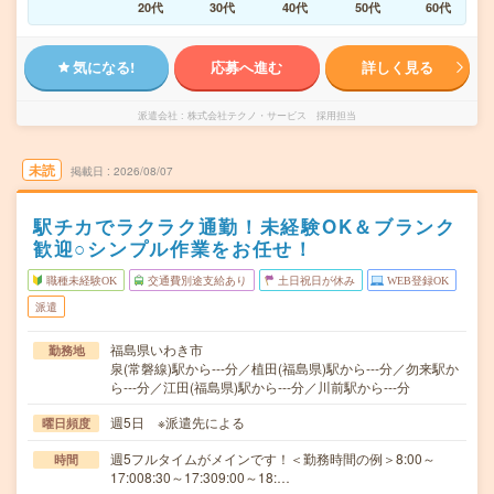
20代
30代
40代
50代
60代
気になる!
応募へ進む
詳しく見る
派遣会社
株式会社テクノ・サービス 採用担当
未読
掲載日
2026/08/07
駅チカでラクラク通勤！未経験OK＆ブランク
歓迎○シンプル作業をお任せ！
職種未経験OK
交通費別途支給あり
土日祝日が休み
WEB登録OK
派遣
福島県いわき市
勤務地
泉(常磐線)駅から---分／植田(福島県)駅から---分／勿来駅か
ら---分／江田(福島県)駅から---分／川前駅から---分
週5日 ※派遣先による
曜日頻度
週5フルタイムがメインです！＜勤務時間の例＞8:00～
時間
17:008:30～17:309:00～18:…