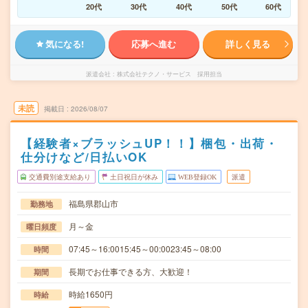
20代
30代
40代
50代
60代
気になる!
応募へ進む
詳しく見る
派遣会社
株式会社テクノ・サービス 採用担当
未読
掲載日
2026/08/07
【経験者×ブラッシュUP！！】梱包・出荷・
仕分けなど/日払いOK
交通費別途支給あり
土日祝日が休み
WEB登録OK
派遣
福島県郡山市
勤務地
月～金
曜日頻度
07:45～16:0015:45～00:0023:45～08:00
時間
長期でお仕事できる方、大歓迎！
期間
時給1650円
時給