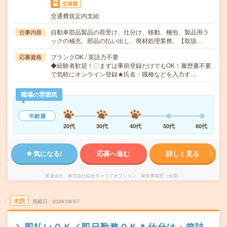
交通費
交通費規定内支給
自動車部品製品の荷受け、仕分け、移動、梱包、製品用ラ
仕事内容
ックの補充、部品の払い出し、廃材処理業務。【取扱…
ブランクOK / 英語力不要
応募資格
◆経験者歓迎！〇まずは事前登録だけでもOK！履歴書不要
で気軽にオンライン登録★氏名・職種などを入力す…
職場の雰囲気
年齢層
20代
30代
40代
50代
60代
気になる!
応募へ進む
詳しく見る
派遣会社
株式会社綜合キャリアオプション 製造事業部（全国）
未読
掲載日
2026/08/07
＼即払いＯＫ／即日勤務ＯＫ＊仕分け・箱詰