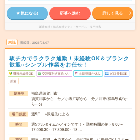
気になる!
応募へ進む
詳しく見る
派遣会社
株式会社テクノ・サービス 採用担当
未読
掲載日
2026/08/07
駅チカでラクラク通勤！未経験OK＆ブランク
歓迎○シンプル作業をお任せ！
職種未経験OK
交通費別途支給あり
土日祝日が休み
WEB登録OK
派遣
福島県須賀川市
勤務地
須賀川駅から---分／小塩江駅から---分／川東(福島県)駅か
ら---分
週5日 ※派遣先による
曜日頻度
週5フルタイムがメインです！＜勤務時間の例＞8:00～
時間
17:008:30～17:309:00～18:…
即日～長期 ★応募から「最短2日後」に勤務OK！スター
期間