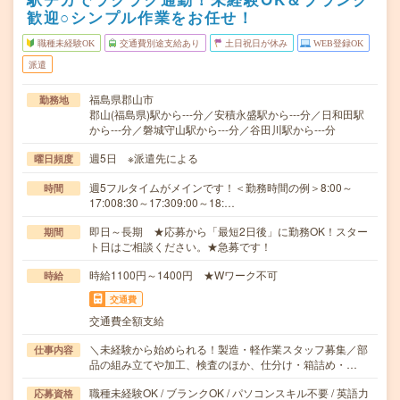
歓迎○シンプル作業をお任せ！
職種未経験OK
交通費別途支給あり
土日祝日が休み
WEB登録OK
派遣
福島県郡山市
勤務地
郡山(福島県)駅から---分／安積永盛駅から---分／日和田駅
から---分／磐城守山駅から---分／谷田川駅から---分
週5日 ※派遣先による
曜日頻度
週5フルタイムがメインです！＜勤務時間の例＞8:00～
時間
17:008:30～17:309:00～18:…
即日～長期 ★応募から「最短2日後」に勤務OK！スター
期間
ト日はご相談ください。★急募です！
時給1100円～1400円 ★Wワーク不可
時給
交通費
交通費全額支給
＼未経験から始められる！製造・軽作業スタッフ募集／部
仕事内容
品の組み立てや加工、検査のほか、仕分け・箱詰め・…
職種未経験OK / ブランクOK / パソコンスキル不要 / 英語力
応募資格