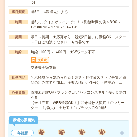
-分
週5日 ※派遣先による
曜日頻度
週5フルタイムがメインです！＜勤務時間の例＞8:00～
時間
17:008:30～17:309:00～18:…
即日～長期 ★応募から「最短2日後」に勤務OK！スター
期間
ト日はご相談ください。★急募です！
時給1100円～1400円 ★Wワーク不可
時給
交通費
交通費全額支給
＼未経験から始められる！製造・軽作業スタッフ募集／部
仕事内容
品の組み立てや加工、検査のほか、仕分け・箱詰め・…
職種未経験OK / ブランクOK / パソコンスキル不要 / 英語力
応募資格
不要
【来社不要、WEB登録OK！】〇未経験大歓迎！〇フリー
ター、主婦(夫) 大歓迎！〇ブランクOK〇週5…
職場の雰囲気
年齢層