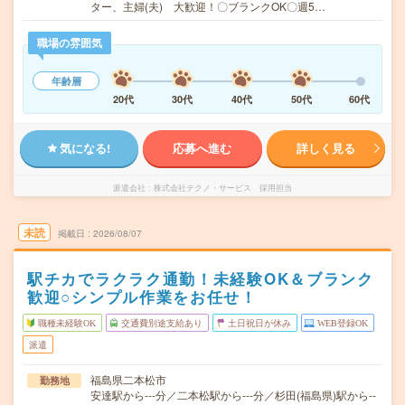
ター、主婦(夫) 大歓迎！〇ブランクOK〇週5…
職場の雰囲気
年齢層
20代
30代
40代
50代
60代
気になる!
応募へ進む
詳しく見る
派遣会社
株式会社テクノ・サービス 採用担当
未読
掲載日
2026/08/07
駅チカでラクラク通勤！未経験OK＆ブランク
歓迎○シンプル作業をお任せ！
職種未経験OK
交通費別途支給あり
土日祝日が休み
WEB登録OK
派遣
福島県二本松市
勤務地
安達駅から---分／二本松駅から---分／杉田(福島県)駅から--