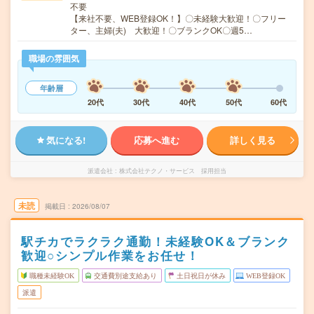
不要
【来社不要、WEB登録OK！】〇未経験大歓迎！〇フリー
ター、主婦(夫) 大歓迎！〇ブランクOK〇週5…
職場の雰囲気
年齢層
20代
30代
40代
50代
60代
気になる!
応募へ進む
詳しく見る
派遣会社
株式会社テクノ・サービス 採用担当
未読
掲載日
2026/08/07
駅チカでラクラク通勤！未経験OK＆ブランク
歓迎○シンプル作業をお任せ！
職種未経験OK
交通費別途支給あり
土日祝日が休み
WEB登録OK
派遣