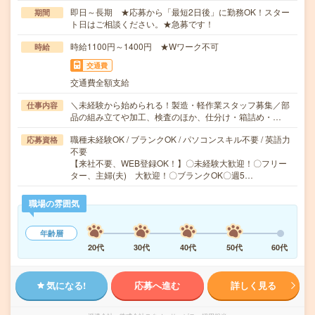
即日～長期 ★応募から「最短2日後」に勤務OK！スター
期間
ト日はご相談ください。★急募です！
時給1100円～1400円 ★Wワーク不可
時給
交通費
交通費全額支給
＼未経験から始められる！製造・軽作業スタッフ募集／部
仕事内容
品の組み立てや加工、検査のほか、仕分け・箱詰め・…
職種未経験OK / ブランクOK / パソコンスキル不要 / 英語力
応募資格
不要
【来社不要、WEB登録OK！】〇未経験大歓迎！〇フリー
ター、主婦(夫) 大歓迎！〇ブランクOK〇週5…
職場の雰囲気
年齢層
20代
30代
40代
50代
60代
気になる!
応募へ進む
詳しく見る