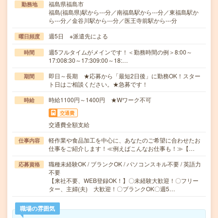
福島県福島市
勤務地
福島(福島県)駅から---分／南福島駅から---分／東福島駅か
ら---分／金谷川駅から---分／医王寺前駅から---分
週5日 ※派遣先による
曜日頻度
週5フルタイムがメインです！＜勤務時間の例＞8:00～
時間
17:008:30～17:309:00～18:…
即日～長期 ★応募から「最短2日後」に勤務OK！スター
期間
ト日はご相談ください。★急募です！
時給1100円～1400円 ★Wワーク不可
時給
交通費
交通費全額支給
軽作業や食品加工を中心に、あなたのご希望に合わせたお
仕事内容
仕事をご紹介します！≪例えばこんなお仕事も！≫【…
職種未経験OK / ブランクOK / パソコンスキル不要 / 英語力
応募資格
不要
【来社不要、WEB登録OK！】〇未経験大歓迎！〇フリー
ター、主婦(夫) 大歓迎！〇ブランクOK〇週5…
職場の雰囲気