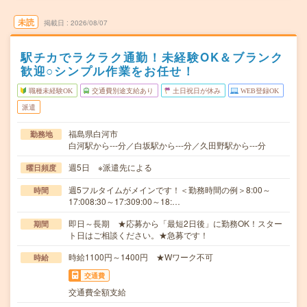
未読
掲載日
2026/08/07
駅チカでラクラク通勤！未経験OK＆ブランク
歓迎○シンプル作業をお任せ！
職種未経験OK
交通費別途支給あり
土日祝日が休み
WEB登録OK
派遣
福島県白河市
勤務地
白河駅から---分／白坂駅から---分／久田野駅から---分
週5日 ※派遣先による
曜日頻度
週5フルタイムがメインです！＜勤務時間の例＞8:00～
時間
17:008:30～17:309:00～18:…
即日～長期 ★応募から「最短2日後」に勤務OK！スター
期間
ト日はご相談ください。★急募です！
時給1100円～1400円 ★Wワーク不可
時給
交通費
交通費全額支給