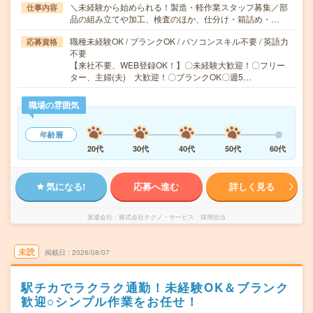
＼未経験から始められる！製造・軽作業スタッフ募集／部
仕事内容
品の組み立てや加工、検査のほか、仕分け・箱詰め・…
職種未経験OK / ブランクOK / パソコンスキル不要 / 英語力
応募資格
不要
【来社不要、WEB登録OK！】〇未経験大歓迎！〇フリー
ター、主婦(夫) 大歓迎！〇ブランクOK〇週5…
職場の雰囲気
年齢層
20代
30代
40代
50代
60代
気になる!
応募へ進む
詳しく見る
派遣会社
株式会社テクノ・サービス 採用担当
未読
掲載日
2026/08/07
駅チカでラクラク通勤！未経験OK＆ブランク
歓迎○シンプル作業をお任せ！