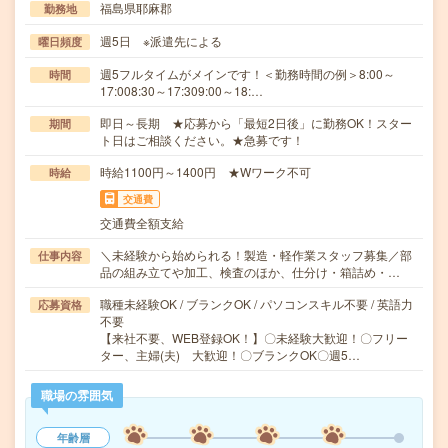
福島県耶麻郡
勤務地
週5日 ※派遣先による
曜日頻度
週5フルタイムがメインです！＜勤務時間の例＞8:00～
時間
17:008:30～17:309:00～18:…
即日～長期 ★応募から「最短2日後」に勤務OK！スター
期間
ト日はご相談ください。★急募です！
時給1100円～1400円 ★Wワーク不可
時給
交通費
交通費全額支給
＼未経験から始められる！製造・軽作業スタッフ募集／部
仕事内容
品の組み立てや加工、検査のほか、仕分け・箱詰め・…
職種未経験OK / ブランクOK / パソコンスキル不要 / 英語力
応募資格
不要
【来社不要、WEB登録OK！】〇未経験大歓迎！〇フリー
ター、主婦(夫) 大歓迎！〇ブランクOK〇週5…
職場の雰囲気
年齢層