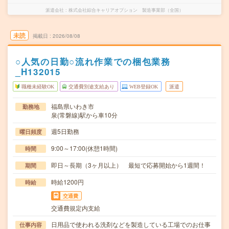
派遣会社
株式会社綜合キャリアオプション 製造事業部（全国）
未読
掲載日
2026/08/08
○人気の日勤○流れ作業での梱包業務
_H132015
職種未経験OK
交通費別途支給あり
WEB登録OK
派遣
福島県いわき市
勤務地
泉(常磐線)駅から車10分
週5日勤務
曜日頻度
9:00～17:00(休憩1時間)
時間
即日～長期（3ヶ月以上） 最短で応募開始から1週間！
期間
時給1200円
時給
交通費
交通費規定内支給
日用品で使われる洗剤などを製造している工場でのお仕事
仕事内容