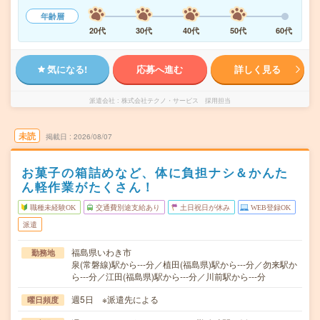
年齢層
20代
30代
40代
50代
60代
気になる!
応募へ進む
詳しく見る
派遣会社
株式会社テクノ・サービス 採用担当
未読
掲載日
2026/08/07
お菓子の箱詰めなど、体に負担ナシ＆かんた
ん軽作業がたくさん！
職種未経験OK
交通費別途支給あり
土日祝日が休み
WEB登録OK
派遣
福島県いわき市
勤務地
泉(常磐線)駅から---分／植田(福島県)駅から---分／勿来駅か
ら---分／江田(福島県)駅から---分／川前駅から---分
週5日 ※派遣先による
曜日頻度