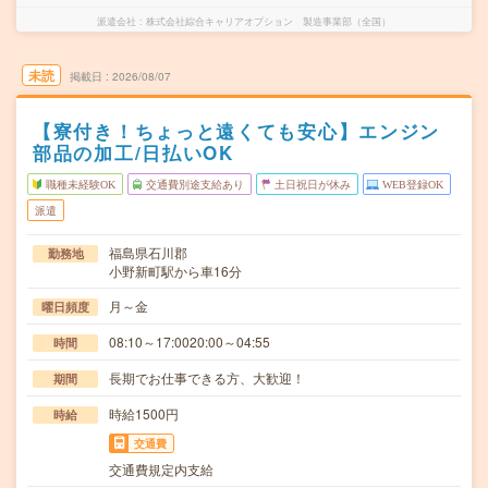
派遣会社
株式会社綜合キャリアオプション 製造事業部（全国）
未読
掲載日
2026/08/07
【寮付き！ちょっと遠くても安心】エンジン
部品の加工/日払いOK
職種未経験OK
交通費別途支給あり
土日祝日が休み
WEB登録OK
派遣
福島県石川郡
勤務地
小野新町駅から車16分
月～金
曜日頻度
08:10～17:0020:00～04:55
時間
長期でお仕事できる方、大歓迎！
期間
時給1500円
時給
交通費
交通費規定内支給