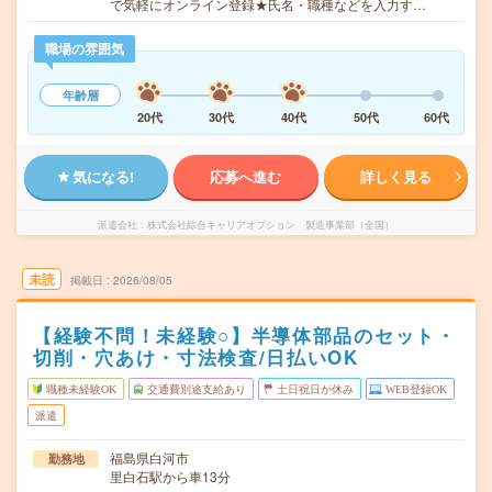
で気軽にオンライン登録★氏名・職種などを入力す…
職場の雰囲気
年齢層
20代
30代
40代
50代
60代
気になる!
応募へ進む
詳しく見る
派遣会社
株式会社綜合キャリアオプション 製造事業部（全国）
未読
掲載日
2026/08/05
【経験不問！未経験○】半導体部品のセット・
切削・穴あけ・寸法検査/日払いOK
職種未経験OK
交通費別途支給あり
土日祝日が休み
WEB登録OK
派遣
福島県白河市
勤務地
里白石駅から車13分