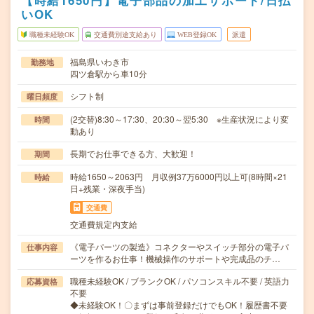
【時給1650円】電子部品の加工サポート/日払
いOK
職種未経験OK
交通費別途支給あり
WEB登録OK
派遣
福島県いわき市
勤務地
四ツ倉駅から車10分
シフト制
曜日頻度
(2交替)8:30～17:30、20:30～翌5:30 ※生産状況により変
時間
動あり
長期でお仕事できる方、大歓迎！
期間
時給1650～2063円 月収例37万6000円以上可(8時間×21
時給
日+残業・深夜手当)
交通費
交通費規定内支給
《電子パーツの製造》コネクターやスイッチ部分の電子パ
仕事内容
ーツを作るお仕事！機械操作のサポートや完成品のチ…
職種未経験OK / ブランクOK / パソコンスキル不要 / 英語力
応募資格
不要
◆未経験OK！〇まずは事前登録だけでもOK！履歴書不要