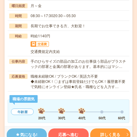
月～金
曜日頻度
08:30～17:3020:30～05:30
時間
長期でお仕事できる方、大歓迎！
期間
時給1140円
時給
交通費
交通費規定内支給
手のひらサイズの部品の加工のお仕事扱う部品がプラスチ
仕事内容
ックの部署と金属の部署があります。基本的にはマシ…
職種未経験OK / ブランクOK / 英語力不要
応募資格
◆未経験OK！〇まずは事前登録だけでもOK！履歴書不要
で気軽にオンライン登録★氏名・職種などを入力す…
職場の雰囲気
年齢層
20代
30代
40代
50代
60代
気になる!
応募へ進む
詳しく見る