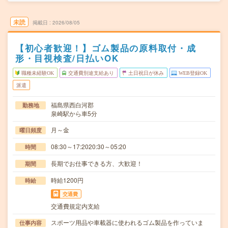
未読
掲載日
2026/08/05
【初心者歓迎！】ゴム製品の原料取付・成
形・目視検査/日払いOK
職種未経験OK
交通費別途支給あり
土日祝日が休み
WEB登録OK
派遣
福島県西白河郡
勤務地
泉崎駅から車5分
月～金
曜日頻度
08:30～17:2020:30～05:20
時間
長期でお仕事できる方、大歓迎！
期間
時給1200円
時給
交通費
交通費規定内支給
スポーツ用品や車載器に使われるゴム製品を作っていま
仕事内容