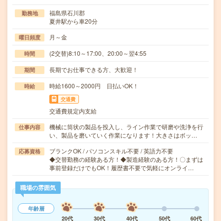
福島県石川郡
勤務地
夏井駅から車20分
月～金
曜日頻度
(2交替)8:10～17:00、20:00～翌4:55
時間
長期でお仕事できる方、大歓迎！
期間
時給1600～2000円 日払いOK！
時給
交通費
交通費規定内支給
機械に筒状の製品を投入し、ライン作業で研磨や洗浄を行
仕事内容
い、製品を磨いていく作業になります！大きさはボッ…
ブランクOK / パソコンスキル不要 / 英語力不要
応募資格
◆交替勤務の経験ある方！◆製造経験のある方！〇まずは
事前登録だけでもOK！履歴書不要で気軽にオンライ…
職場の雰囲気
年齢層
20代
30代
40代
50代
60代