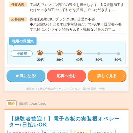
工場内でエンジン部品の製造を担当します。NC旋盤加工ま
仕事内容
たはめっき加工のいずれかを担当していただきます…
職種未経験OK / ブランクOK / 英語力不要
応募資格
◆未経験OK！〇まずは事前登録だけでもOK！履歴書不要
で気軽にオンライン登録★氏名・職種などを入力す…
職場の雰囲気
年齢層
20代
30代
40代
50代
60代
気になる!
応募へ進む
詳しく見る
派遣会社
株式会社綜合キャリアオプション 製造事業部（全国）
未読
掲載日
2026/08/07
【経験者歓迎！】電子基板の実装機オペレー
ター/日払いOK