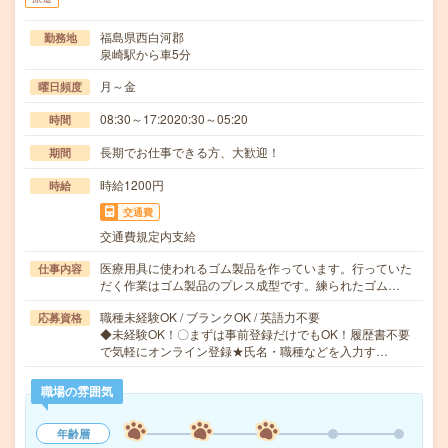
福島県西白河郡
勤務地
泉崎駅から車5分
月～金
曜日頻度
08:30～17:2020:30～05:20
時間
長期でお仕事できる方、大歓迎！
期間
時給1200円
時給
交通費
交通費規定内支給
医療用具に使われるゴム製品を作っています。行っていた
仕事内容
だく作業はゴム製品のプレス成型です。練られたゴム…
職種未経験OK / ブランクOK / 英語力不要
応募資格
◆未経験OK！〇まずは事前登録だけでもOK！履歴書不要
で気軽にオンライン登録★氏名・職種などを入力す…
職場の雰囲気
年齢層