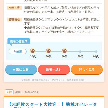
日用品などに使用さるポンプ部品の供給やどの部品を使っ
仕事内容
たかの記録するお仕事。≪待遇・福利厚生≫・日払い…
職種未経験OK / ブランクOK / パソコンスキル不要 / 英語力
応募資格
不要
◆未経験OK！〇まずは事前登録だけでもOK！履歴書不要
で気軽にオンライン登録★氏名・職種などを入力す…
職場の雰囲気
年齢層
20代
30代
40代
50代
60代
気になる!
応募へ進む
詳しく見る
派遣会社
株式会社綜合キャリアオプション 製造事業部（全国）
未読
掲載日
2026/08/05
【未経験スタート大歓迎！】機械オペレータ