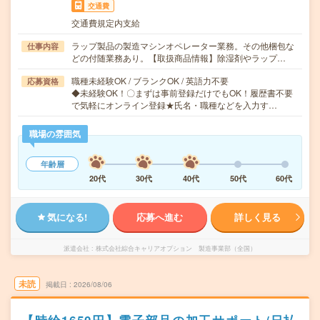
交通費
交通費規定内支給
ラップ製品の製造マシンオペレーター業務。その他梱包な
仕事内容
どの付随業務あり。【取扱商品情報】除湿剤やラップ…
職種未経験OK / ブランクOK / 英語力不要
応募資格
◆未経験OK！〇まずは事前登録だけでもOK！履歴書不要
で気軽にオンライン登録★氏名・職種などを入力す…
職場の雰囲気
年齢層
20代
30代
40代
50代
60代
気になる!
応募へ進む
詳しく見る
派遣会社
株式会社綜合キャリアオプション 製造事業部（全国）
未読
掲載日
2026/08/06