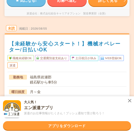
気になる!
応募へ進む
詳しく見る
派遣会社
株式会社綜合キャリアオプション 製造事業部（全国）
未読
掲載日
2026/08/05
【未経験から安心スタート！】機械オペレー
ター/日払いOK
職種未経験OK
交通費別途支給あり
土日祝日が休み
WEB登録OK
派遣
福島県岩瀬郡
勤務地
鏡石駅から車5分
月～金
曜日頻度
08:00～16:5006:00～14:2014:00～22:20
時間
大人気！
エン派遣アプリ
長期でお仕事できる方、大歓迎！
期間
派遣のお仕事情報がたくさん！プッシュ通知で受け取ろう！
時給1200円
時給
アプリをダウンロード
交通費