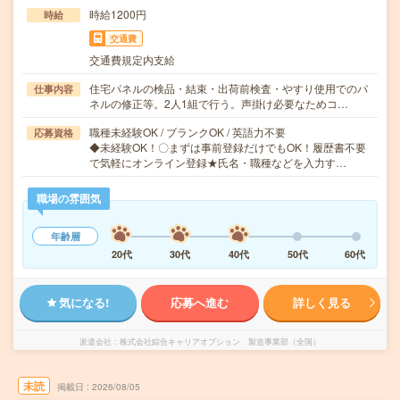
時給1200円
時給
交通費
交通費規定内支給
住宅パネルの検品・結束・出荷前検査・やすり使用でのパ
仕事内容
ネルの修正等。2人1組で行う。声掛け必要なためコ…
職種未経験OK / ブランクOK / 英語力不要
応募資格
◆未経験OK！〇まずは事前登録だけでもOK！履歴書不要
で気軽にオンライン登録★氏名・職種などを入力す…
職場の雰囲気
年齢層
20代
30代
40代
50代
60代
気になる!
応募へ進む
詳しく見る
派遣会社
株式会社綜合キャリアオプション 製造事業部（全国）
未読
掲載日
2026/08/05