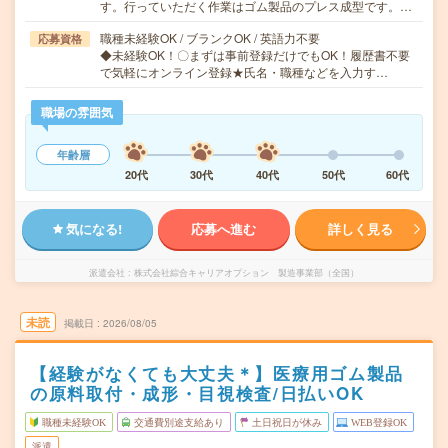
す。行っていただく作業はゴム製品のプレス成型です。…
職種未経験OK / ブランクOK / 英語力不要
応募資格
◆未経験OK！〇まずは事前登録だけでもOK！履歴書不要
で気軽にオンライン登録★氏名・職種などを入力す…
職場の雰囲気
年齢層
20代
30代
40代
50代
60代
気になる!
応募へ進む
詳しく見る
派遣会社
株式会社綜合キャリアオプション 製造事業部（全国）
未読
掲載日
2026/08/05
【経験がなくても大丈夫＊】医療用ゴム製品
の原料取付・成形・目視検査/日払いOK
職種未経験OK
交通費別途支給あり
土日祝日が休み
WEB登録OK
派遣