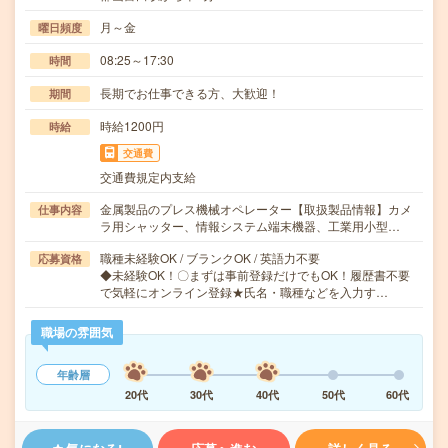
月～金
曜日頻度
08:25～17:30
時間
長期でお仕事できる方、大歓迎！
期間
時給1200円
時給
交通費
交通費規定内支給
金属製品のプレス機械オペレーター【取扱製品情報】カメ
仕事内容
ラ用シャッター、情報システム端末機器、工業用小型…
職種未経験OK / ブランクOK / 英語力不要
応募資格
◆未経験OK！〇まずは事前登録だけでもOK！履歴書不要
で気軽にオンライン登録★氏名・職種などを入力す…
職場の雰囲気
年齢層
20代
30代
40代
50代
60代