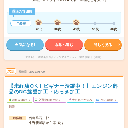
職場の雰囲気
年齢層
20代
30代
40代
50代
60代
気になる!
応募へ進む
詳しく見る
派遣会社
株式会社綜合キャリアオプション 製造事業部（全国）
未読
掲載日
2026/08/06
【未経験OK！ビギナー活躍中！】エンジン部
品のNC旋盤加工・めっき加工
職種未経験OK
交通費別途支給あり
土日祝日が休み
WEB登録OK
派遣
福島県石川郡
勤務地
小野新町駅から車16分