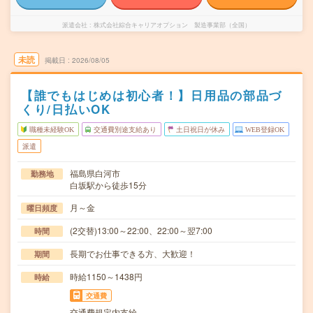
派遣会社
株式会社綜合キャリアオプション 製造事業部（全国）
未読
掲載日
2026/08/05
【誰でもはじめは初心者！】日用品の部品づ
くり/日払いOK
職種未経験OK
交通費別途支給あり
土日祝日が休み
WEB登録OK
派遣
福島県白河市
勤務地
白坂駅から徒歩15分
月～金
曜日頻度
(2交替)13:00～22:00、22:00～翌7:00
時間
長期でお仕事できる方、大歓迎！
期間
時給1150～1438円
時給
交通費
交通費規定内支給