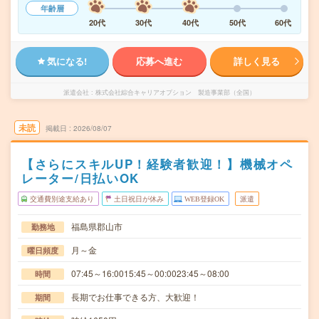
年齢層
20代
30代
40代
50代
60代
気になる!
応募へ進む
詳しく見る
派遣会社
株式会社綜合キャリアオプション 製造事業部（全国）
未読
掲載日
2026/08/07
【さらにスキルUP！経験者歓迎！】機械オペ
レーター/日払いOK
交通費別途支給あり
土日祝日が休み
WEB登録OK
派遣
福島県郡山市
勤務地
月～金
曜日頻度
07:45～16:0015:45～00:0023:45～08:00
時間
長期でお仕事できる方、大歓迎！
期間