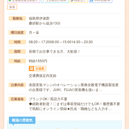
交通費別途支給あり
土日祝日が休み
残業なし
WEB登録OK
派遣
福島県伊達郡
勤務地
桑折駅から徒歩13分
月～金
曜日頻度
08:20～17:2006:00～15:0014:30～23:30
時間
長期でお仕事できる方、大歓迎！
期間
時給1550円
時給
交通費
交通費規定内支給
表面実装マシンのオペレーション業務全般電子機器製造業
仕事内容
の企業様です。JUKI、FUJIの実装機を扱いま…
ブランクOK / 英語力不要
応募資格
◆経験者歓迎！〇まずは事前登録だけでもOK！履歴書不要
で気軽にオンライン登録★氏名・職種などを入力す…
職場の雰囲気