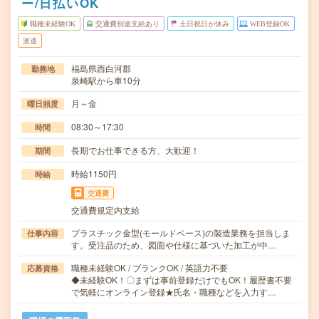
ー/日払いOK
職種未経験OK
交通費別途支給あり
土日祝日が休み
WEB登録OK
派遣
福島県西白河郡
勤務地
泉崎駅から車10分
月～金
曜日頻度
08:30～17:30
時間
長期でお仕事できる方、大歓迎！
期間
時給1150円
時給
交通費
交通費規定内支給
プラスチック金型(モールドベース)の製造業務を担当しま
仕事内容
す。受注品のため、図面や仕様に基づいた加工が中…
職種未経験OK / ブランクOK / 英語力不要
応募資格
◆未経験OK！〇まずは事前登録だけでもOK！履歴書不要
で気軽にオンライン登録★氏名・職種などを入力す…