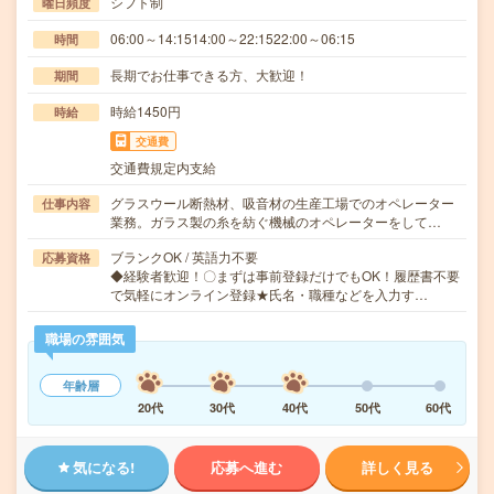
シフト制
曜日頻度
06:00～14:1514:00～22:1522:00～06:15
時間
長期でお仕事できる方、大歓迎！
期間
時給1450円
時給
交通費
交通費規定内支給
グラスウール断熱材、吸音材の生産工場でのオペレーター
仕事内容
業務。ガラス製の糸を紡ぐ機械のオペレーターをして…
ブランクOK / 英語力不要
応募資格
◆経験者歓迎！〇まずは事前登録だけでもOK！履歴書不要
で気軽にオンライン登録★氏名・職種などを入力す…
職場の雰囲気
年齢層
20代
30代
40代
50代
60代
気になる!
応募へ進む
詳しく見る