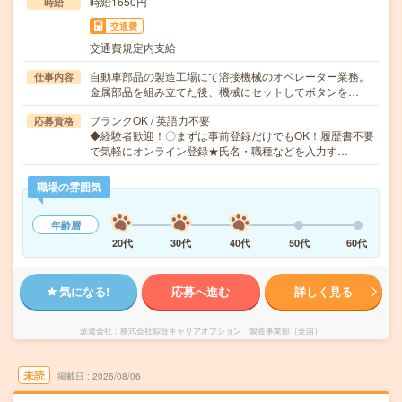
時給1650円
時給
交通費
交通費規定内支給
自動車部品の製造工場にて溶接機械のオペレーター業務。
仕事内容
金属部品を組み立てた後、機械にセットしてボタンを…
ブランクOK / 英語力不要
応募資格
◆経験者歓迎！〇まずは事前登録だけでもOK！履歴書不要
で気軽にオンライン登録★氏名・職種などを入力す…
職場の雰囲気
年齢層
20代
30代
40代
50代
60代
気になる!
応募へ進む
詳しく見る
派遣会社
株式会社綜合キャリアオプション 製造事業部（全国）
未読
掲載日
2026/08/06