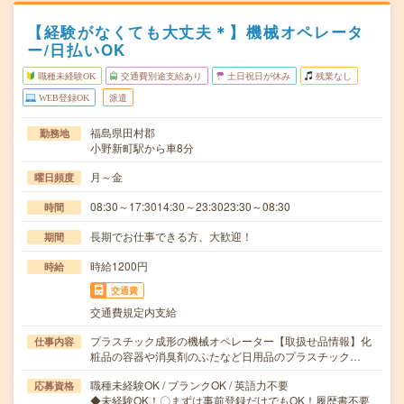
【経験がなくても大丈夫＊】機械オペレータ
ー/日払いOK
職種未経験OK
交通費別途支給あり
土日祝日が休み
残業なし
WEB登録OK
派遣
福島県田村郡
勤務地
小野新町駅から車8分
月～金
曜日頻度
08:30～17:3014:30～23:3023:30～08:30
時間
長期でお仕事できる方、大歓迎！
期間
時給1200円
時給
交通費
交通費規定内支給
プラスチック成形の機械オペレーター【取扱せ品情報】化
仕事内容
粧品の容器や消臭剤のふたなど日用品のプラスチック…
職種未経験OK / ブランクOK / 英語力不要
応募資格
◆未経験OK！〇まずは事前登録だけでもOK！履歴書不要