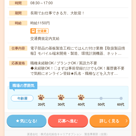
08:30～17:00
時間
長期でお仕事できる方、大歓迎！
期間
時給1150円
時給
交通費
交通費規定内支給
電子部品の基板製造工程にてはんだ付け業務【取扱製品情
仕事内容
報】モバイル端末開発・製造、環境計測機器、ネット…
職種未経験OK / ブランクOK / 英語力不要
応募資格
◆未経験OK！〇まずは事前登録だけでもOK！履歴書不要
で気軽にオンライン登録★氏名・職種などを入力す…
職場の雰囲気
年齢層
20代
30代
40代
50代
60代
気になる!
応募へ進む
詳しく見る
派遣会社
株式会社綜合キャリアオプション 製造事業部（全国）