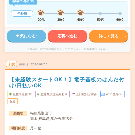
職場の雰囲気
年齢層
20代
30代
40代
50代
60代
気になる!
応募へ進む
詳しく見る
派遣会社
株式会社綜合キャリアオプション 製造事業部（全国）
未読
掲載日
2026/08/05
【未経験スタートOK！】電子基板のはんだ付
け/日払いOK
職種未経験OK
交通費別途支給あり
土日祝日が休み
WEB登録OK
派遣
福島県郡山市
勤務地
郡山(福島県)駅から車10分
月～金
曜日頻度