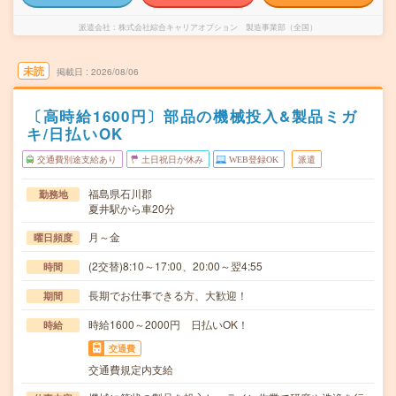
派遣会社
株式会社綜合キャリアオプション 製造事業部（全国）
未読
掲載日
2026/08/06
〔高時給1600円〕部品の機械投入&製品ミガ
キ/日払いOK
交通費別途支給あり
土日祝日が休み
WEB登録OK
派遣
福島県石川郡
勤務地
夏井駅から車20分
月～金
曜日頻度
(2交替)8:10～17:00、20:00～翌4:55
時間
長期でお仕事できる方、大歓迎！
期間
時給1600～2000円 日払いOK！
時給
交通費
交通費規定内支給