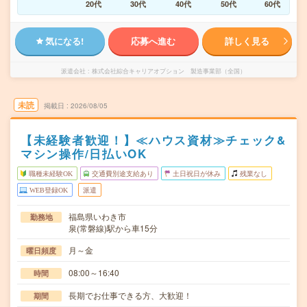
20代
30代
40代
50代
60代
気になる!
応募へ進む
詳しく見る
派遣会社
株式会社綜合キャリアオプション 製造事業部（全国）
未読
掲載日
2026/08/05
【未経験者歓迎！】≪ハウス資材≫チェック&
マシン操作/日払いOK
職種未経験OK
交通費別途支給あり
土日祝日が休み
残業なし
WEB登録OK
派遣
福島県いわき市
勤務地
泉(常磐線)駅から車15分
月～金
曜日頻度
08:00～16:40
時間
長期でお仕事できる方、大歓迎！
期間