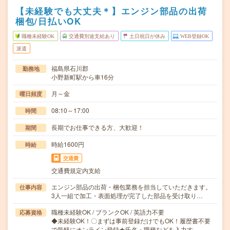
【未経験でも大丈夫＊】エンジン部品の出荷
梱包/日払いOK
職種未経験OK
交通費別途支給あり
土日祝日が休み
WEB登録OK
派遣
福島県石川郡
勤務地
小野新町駅から車16分
月～金
曜日頻度
08:10～17:00
時間
長期でお仕事できる方、大歓迎！
期間
時給1600円
時給
交通費
交通費規定内支給
エンジン部品の出荷・梱包業務を担当していただきます。
仕事内容
3人一組で加工・表面処理が完了した部品を受け取り…
職種未経験OK / ブランクOK / 英語力不要
応募資格
◆未経験OK！〇まずは事前登録だけでもOK！履歴書不要
で気軽にオンライン登録★氏名・職種などを入力す…