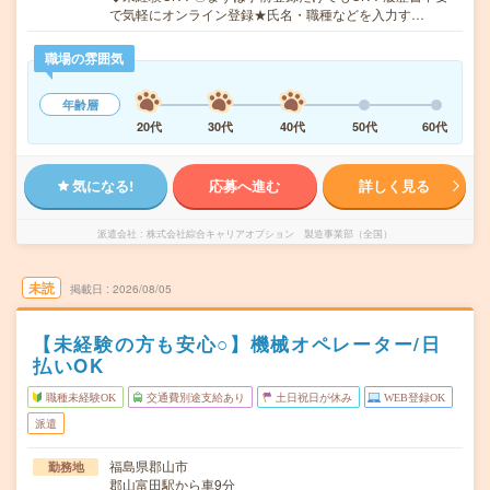
で気軽にオンライン登録★氏名・職種などを入力す…
職場の雰囲気
年齢層
20代
30代
40代
50代
60代
気になる!
応募へ進む
詳しく見る
派遣会社
株式会社綜合キャリアオプション 製造事業部（全国）
未読
掲載日
2026/08/05
【未経験の方も安心○】機械オペレーター/日
払いOK
職種未経験OK
交通費別途支給あり
土日祝日が休み
WEB登録OK
派遣
福島県郡山市
勤務地
郡山富田駅から車9分