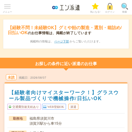
メニュー
気になる!
ログイン
検索
【経験不問！未経験OK】グミや飴の製造・選別・箱詰め/
日払いOK
のお仕事情報は、掲載が終了しています
掲載時の情報は、
ページ下部
からご覧いただけます。
お探しの条件に近い派遣のお仕事
未読
掲載日
2026/08/07
【経験者向けマイスターワーク！】グラスウ
ール製品づくりで機械操作/日払いOK
交通費別途支給あり
WEB登録OK
派遣
福島県須賀川市
勤務地
須賀川駅から車15分