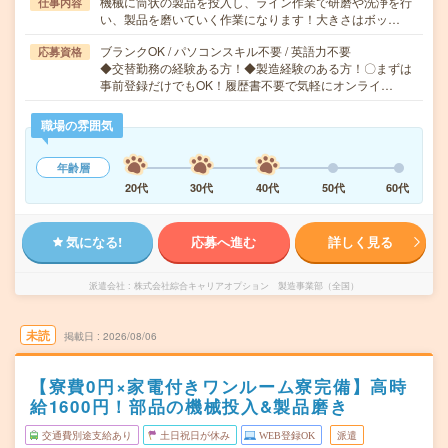
機械に筒状の製品を投入し、ライン作業で研磨や洗浄を行
仕事内容
い、製品を磨いていく作業になります！大きさはボッ…
ブランクOK / パソコンスキル不要 / 英語力不要
応募資格
◆交替勤務の経験ある方！◆製造経験のある方！〇まずは
事前登録だけでもOK！履歴書不要で気軽にオンライ…
職場の雰囲気
年齢層
20代
30代
40代
50代
60代
気になる!
応募へ進む
詳しく見る
派遣会社
株式会社綜合キャリアオプション 製造事業部（全国）
未読
掲載日
2026/08/06
【寮費0円×家電付きワンルーム寮完備】高時
給1600円！部品の機械投入&製品磨き
交通費別途支給あり
土日祝日が休み
WEB登録OK
派遣