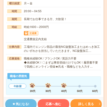
月～金
曜日頻度
20:00～04:55
時間
長期でお仕事できる方、大歓迎！
期間
時給1600～2000円
時給
交通費
交通費規定内支給
工場内でエンジン部品の製造NC旋盤加工またはめっき加工
仕事内容
のいずれかを担当していただきます。NC旋盤加工…
職種未経験OK / ブランクOK / 英語力不要
応募資格
◆未経験OK！〇まずは事前登録だけでもOK！履歴書不要
で気軽にオンライン登録★氏名・職種などを入力す…
職場の雰囲気
年齢層
20代
30代
40代
50代
60代
気になる!
応募へ進む
詳しく見る