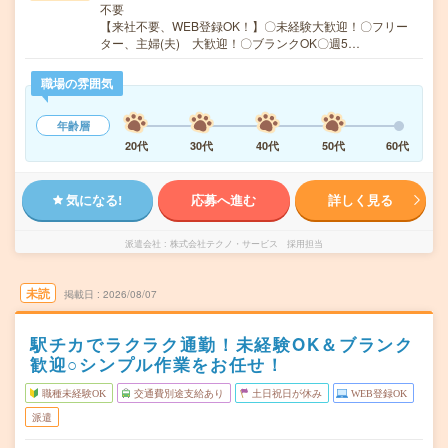
不要
【来社不要、WEB登録OK！】〇未経験大歓迎！〇フリー
ター、主婦(夫) 大歓迎！〇ブランクOK〇週5…
職場の雰囲気
年齢層
20代
30代
40代
50代
60代
気になる!
応募へ進む
詳しく見る
派遣会社
株式会社テクノ・サービス 採用担当
未読
掲載日
2026/08/07
駅チカでラクラク通勤！未経験OK＆ブランク
歓迎○シンプル作業をお任せ！
職種未経験OK
交通費別途支給あり
土日祝日が休み
WEB登録OK
派遣