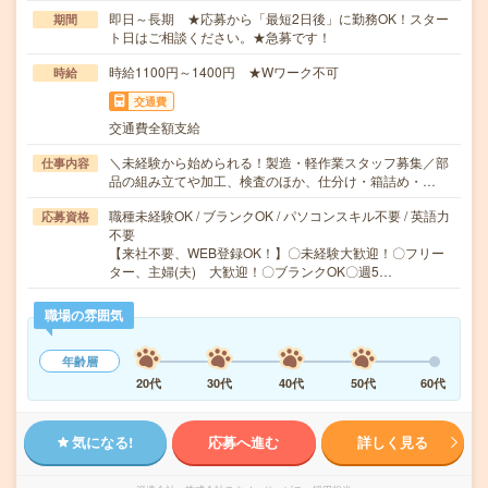
即日～長期 ★応募から「最短2日後」に勤務OK！スター
期間
ト日はご相談ください。★急募です！
時給1100円～1400円 ★Wワーク不可
時給
交通費
交通費全額支給
＼未経験から始められる！製造・軽作業スタッフ募集／部
仕事内容
品の組み立てや加工、検査のほか、仕分け・箱詰め・…
職種未経験OK / ブランクOK / パソコンスキル不要 / 英語力
応募資格
不要
【来社不要、WEB登録OK！】〇未経験大歓迎！〇フリー
ター、主婦(夫) 大歓迎！〇ブランクOK〇週5…
職場の雰囲気
年齢層
20代
30代
40代
50代
60代
気になる!
応募へ進む
詳しく見る