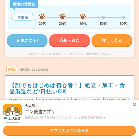
職場の雰囲気
年齢層
20代
30代
40代
50代
60代
気になる!
応募へ進む
詳しく見る
派遣会社
株式会社綜合キャリアオプション 製造事業部（全国）
未読
掲載日
2026/08/06
【誰でもはじめは初心者！】組立・加工・食
品製造など/日払いOK
職種未経験OK
交通費別途支給あり
土日祝日が休み
WEB登録OK
大人気！
派遣
エン派遣アプリ
派遣のお仕事情報がたくさん！プッシュ通知で受け取ろう！
福島県郡山市
勤務地
喜久田駅から車7分
アプリをダウンロード
月～金
曜日頻度