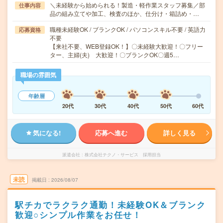
＼未経験から始められる！製造・軽作業スタッフ募集／部
仕事内容
品の組み立てや加工、検査のほか、仕分け・箱詰め・…
職種未経験OK / ブランクOK / パソコンスキル不要 / 英語力
応募資格
不要
【来社不要、WEB登録OK！】〇未経験大歓迎！〇フリー
ター、主婦(夫) 大歓迎！〇ブランクOK〇週5…
職場の雰囲気
年齢層
20代
30代
40代
50代
60代
気になる!
応募へ進む
詳しく見る
派遣会社
株式会社テクノ・サービス 採用担当
未読
掲載日
2026/08/07
駅チカでラクラク通勤！未経験OK＆ブランク
歓迎○シンプル作業をお任せ！