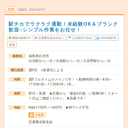
未読
掲載日
2026/08/07
駅チカでラクラク通勤！未経験OK＆ブランク
歓迎○シンプル作業をお任せ！
職種未経験OK
交通費別途支給あり
土日祝日が休み
WEB登録OK
派遣
福島県白河市
勤務地
白河駅から---分／白坂駅から---分／久田野駅から---分
週5日 ※派遣先による
曜日頻度
週5フルタイムがメインです！＜勤務時間の例＞8:00～
時間
17:008:30～17:309:00～18:…
即日～長期 ★応募から「最短2日後」に勤務OK！スター
期間
ト日はご相談ください。★急募です！
時給1100円～1400円 ★Wワーク不可
時給
交通費
交通費全額支給