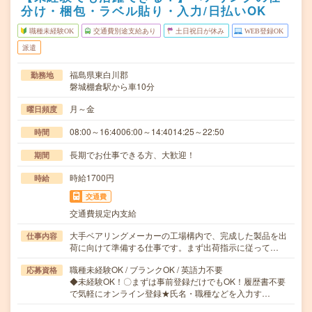
分け・梱包・ラベル貼り・入力/日払いOK
職種未経験OK
交通費別途支給あり
土日祝日が休み
WEB登録OK
派遣
福島県東白川郡
勤務地
磐城棚倉駅から車10分
月～金
曜日頻度
08:00～16:4006:00～14:4014:25～22:50
時間
長期でお仕事できる方、大歓迎！
期間
時給1700円
時給
交通費
交通費規定内支給
大手ベアリングメーカーの工場構内で、完成した製品を出
仕事内容
荷に向けて準備する仕事です。まず出荷指示に従って…
職種未経験OK / ブランクOK / 英語力不要
応募資格
◆未経験OK！〇まずは事前登録だけでもOK！履歴書不要
で気軽にオンライン登録★氏名・職種などを入力す…