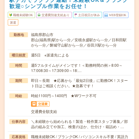
歓迎○シンプル作業をお任せ！
職種未経験OK
交通費別途支給あり
土日祝日が休み
WEB登録OK
派遣
福島県郡山市
勤務地
郡山(福島県)駅から---分／安積永盛駅から---分／日和田駅
から---分／磐城守山駅から---分／谷田川駅から---分
週5日 ※派遣先による
曜日頻度
週5フルタイムがメインです！＜勤務時間の例＞8:00～
時間
17:008:30～17:309:00～18:…
即日～長期 ★応募から「最短2日後」に勤務OK！スター
期間
ト日はご相談ください。★急募です！
時給1100円～1400円 ★Wワーク不可
時給
交通費
交通費全額支給
＼未経験から始められる！製造・軽作業スタッフ募集／部
仕事内容
品の組み立てや加工、検査のほか、仕分け・箱詰め・…
職種未経験OK / ブランクOK / パソコンスキル不要 / 英語力
応募資格