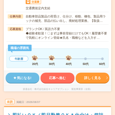
交通費
交通費規定内支給
自動車部品製品の荷受け、仕分け、移動、梱包、製品用ラ
仕事内容
ックの補充、部品の払い出し、廃材処理業務。【取扱…
ブランクOK / 英語力不要
応募資格
◆経験者歓迎！〇まずは事前登録だけでもOK！履歴書不要
で気軽にオンライン登録★氏名・職種などを入力す…
職場の雰囲気
年齢層
20代
30代
40代
50代
60代
気になる!
応募へ進む
詳しく見る
派遣会社
株式会社綜合キャリアオプション 製造事業部（全国）
未読
掲載日
2026/08/07
＼即払いＯＫ／即日勤務ＯＫ＊仕分け・箱詰