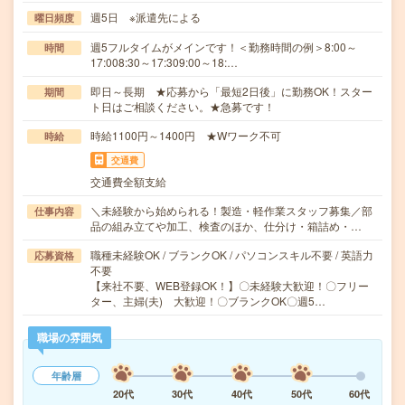
週5日 ※派遣先による
曜日頻度
週5フルタイムがメインです！＜勤務時間の例＞8:00～
時間
17:008:30～17:309:00～18:…
即日～長期 ★応募から「最短2日後」に勤務OK！スター
期間
ト日はご相談ください。★急募です！
時給1100円～1400円 ★Wワーク不可
時給
交通費
交通費全額支給
＼未経験から始められる！製造・軽作業スタッフ募集／部
仕事内容
品の組み立てや加工、検査のほか、仕分け・箱詰め・…
職種未経験OK / ブランクOK / パソコンスキル不要 / 英語力
応募資格
不要
【来社不要、WEB登録OK！】〇未経験大歓迎！〇フリー
ター、主婦(夫) 大歓迎！〇ブランクOK〇週5…
職場の雰囲気
年齢層
20代
30代
40代
50代
60代