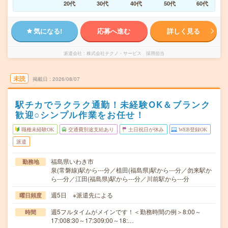
20代
30代
40代
50代
60代
気になる!
応募へ進む
詳しく見る
派遣会社
株式会社テクノ・サービス 採用担当
未読
掲載日
2026/08/07
駅チカでラクラク通勤！未経験OK＆ブランク
歓迎○シンプル作業をお任せ！
職種未経験OK
交通費別途支給あり
土日祝日が休み
WEB登録OK
派遣
福島県いわき市
勤務地
泉(常磐線)駅から---分／植田(福島県)駅から---分／勿来駅か
ら---分／江田(福島県)駅から---分／川前駅から---分
週5日 ※派遣先による
曜日頻度
週5フルタイムがメインです！＜勤務時間の例＞8:00～
時間
17:008:30～17:309:00～18:…