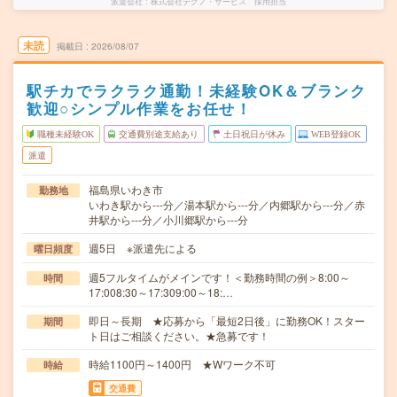
派遣会社
株式会社テクノ・サービス 採用担当
未読
掲載日
2026/08/07
駅チカでラクラク通勤！未経験OK＆ブランク
歓迎○シンプル作業をお任せ！
職種未経験OK
交通費別途支給あり
土日祝日が休み
WEB登録OK
派遣
福島県いわき市
勤務地
いわき駅から---分／湯本駅から---分／内郷駅から---分／赤
井駅から---分／小川郷駅から---分
週5日 ※派遣先による
曜日頻度
週5フルタイムがメインです！＜勤務時間の例＞8:00～
時間
17:008:30～17:309:00～18:…
即日～長期 ★応募から「最短2日後」に勤務OK！スター
期間
ト日はご相談ください。★急募です！
時給1100円～1400円 ★Wワーク不可
時給
交通費