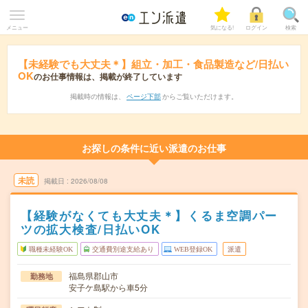
メニュー
気になる!
ログイン
検索
【未経験でも大丈夫＊】組立・加工・食品製造など/日払い
OK
のお仕事情報は、掲載が終了しています
掲載時の情報は、
ページ下部
からご覧いただけます。
お探しの条件に近い派遣のお仕事
未読
掲載日
2026/08/08
【経験がなくても大丈夫＊】くるま空調パー
ツの拡大検査/日払いOK
職種未経験OK
交通費別途支給あり
WEB登録OK
派遣
福島県郡山市
勤務地
安子ケ島駅から車5分