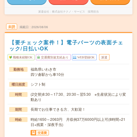
派遣会社
株式会社テクノ・サービス 採用担当
未読
掲載日
2026/08/06
【要チェック案件！】電子パーツの表面チェ
ック/日払いOK
職種未経験OK
交通費別途支給あり
WEB登録OK
派遣
福島県いわき市
勤務地
四ツ倉駅から車10分
シフト制
曜日頻度
(2交替)8:30～17:30、20:30～翌5:30 ※生産状況により変
時間
動あり
長期でお仕事できる方、大歓迎！
期間
時給1650～2063円 月収例37万6000円以上可(8時間×21
時給
日+残業・深夜手当)
交通費