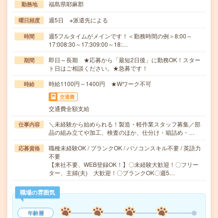
福島県耶麻郡
勤務地
週5日 ※派遣先による
曜日頻度
週5フルタイムがメインです！＜勤務時間の例＞8:00～
時間
17:008:30～17:309:00～18:…
即日～長期 ★応募から「最短2日後」に勤務OK！スター
期間
ト日はご相談ください。★急募です！
時給1100円～1400円 ★Wワーク不可
時給
交通費
交通費全額支給
＼未経験から始められる！製造・軽作業スタッフ募集／部
仕事内容
品の組み立てや加工、検査のほか、仕分け・箱詰め・…
職種未経験OK / ブランクOK / パソコンスキル不要 / 英語力
応募資格
不要
【来社不要、WEB登録OK！】〇未経験大歓迎！〇フリー
ター、主婦(夫) 大歓迎！〇ブランクOK〇週5…
職場の雰囲気
年齢層