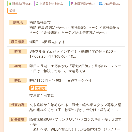
職種未経験OK
交通費別途支給あり
土日祝日が休み
WEB登録OK
派遣
福島県福島市
勤務地
福島(福島県)駅から---分／南福島駅から---分／東福島駅か
ら---分／金谷川駅から---分／医王寺前駅から---分
週5日 ※派遣先による
曜日頻度
週5フルタイムがメインです！＜勤務時間の例＞8:00～
時間
17:008:30～17:309:00～18:…
即日～長期 ★応募から「最短2日後」に勤務OK！スター
期間
ト日はご相談ください。★急募です！
時給1100円～1400円 ★Wワーク不可
時給
交通費
交通費全額支給
＼未経験から始められる！製造・軽作業スタッフ募集／部
仕事内容
品の組み立てや加工、検査のほか、仕分け・箱詰め・…
職種未経験OK / ブランクOK / パソコンスキル不要 / 英語力
応募資格
不要
【来社不要、WEB登録OK！】〇未経験大歓迎！〇フリー