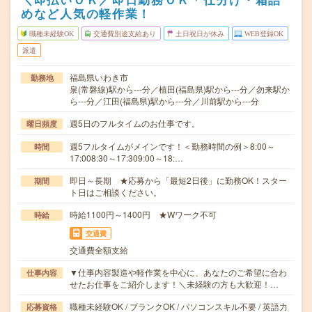
めなど人気の軽作業！
職種未経験OK
交通費別途支給あり
土日祝日が休み
WEB登録OK
派遣
福島県いわき市
勤務地
泉(常磐線)駅から---分／植田(福島県)駅から---分／勿来駅か
ら---分／江田(福島県)駅から---分／川前駅から---分
週5日のフルタイムのお仕事です。
曜日頻度
週5フルタイムがメインです！＜勤務時間の例＞8:00～
時間
17:008:30～17:309:00～18:…
即日～長期 ★応募から「最短2日後」に勤務OK！スター
期間
ト日はご相談ください。
時給1100円～1400円 ★Wワーク不可
時給
交通費
交通費全額支給
▼仕事内容製造や軽作業を中心に、あなたのご希望に合わ
仕事内容
せたお仕事をご紹介します！＼未経験の方も大歓迎！…
職種未経験OK / ブランクOK / パソコンスキル不要 / 英語力
応募資格