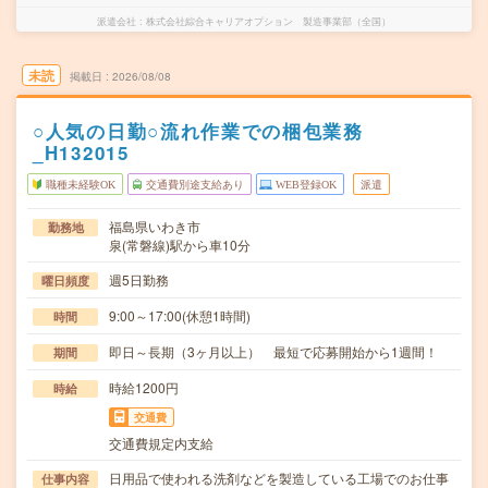
派遣会社
株式会社綜合キャリアオプション 製造事業部（全国）
未読
掲載日
2026/08/08
○人気の日勤○流れ作業での梱包業務
_H132015
職種未経験OK
交通費別途支給あり
WEB登録OK
派遣
福島県いわき市
勤務地
泉(常磐線)駅から車10分
週5日勤務
曜日頻度
9:00～17:00(休憩1時間)
時間
即日～長期（3ヶ月以上） 最短で応募開始から1週間！
期間
時給1200円
時給
交通費
交通費規定内支給
日用品で使われる洗剤などを製造している工場でのお仕事
仕事内容