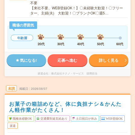
不要
【来社不要、WEB登録OK！】〇未経験大歓迎！〇フリー
ター、主婦(夫) 大歓迎！〇ブランクOK〇週5…
職場の雰囲気
年齢層
20代
30代
40代
50代
60代
気になる!
応募へ進む
詳しく見る
派遣会社
株式会社テクノ・サービス 採用担当
未読
掲載日
2026/08/07
お菓子の箱詰めなど、体に負担ナシ＆かんた
ん軽作業がたくさん！
職種未経験OK
交通費別途支給あり
土日祝日が休み
WEB登録OK
派遣