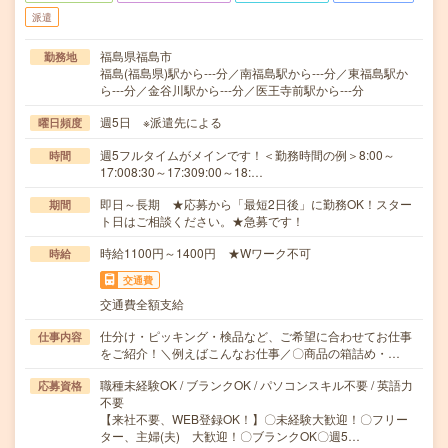
派遣
福島県福島市
勤務地
福島(福島県)駅から---分／南福島駅から---分／東福島駅か
ら---分／金谷川駅から---分／医王寺前駅から---分
週5日 ※派遣先による
曜日頻度
週5フルタイムがメインです！＜勤務時間の例＞8:00～
時間
17:008:30～17:309:00～18:…
即日～長期 ★応募から「最短2日後」に勤務OK！スター
期間
ト日はご相談ください。★急募です！
時給1100円～1400円 ★Wワーク不可
時給
交通費
交通費全額支給
仕分け・ピッキング・検品など、ご希望に合わせてお仕事
仕事内容
をご紹介！＼例えばこんなお仕事／〇商品の箱詰め・…
職種未経験OK / ブランクOK / パソコンスキル不要 / 英語力
応募資格
不要
【来社不要、WEB登録OK！】〇未経験大歓迎！〇フリー
ター、主婦(夫) 大歓迎！〇ブランクOK〇週5…