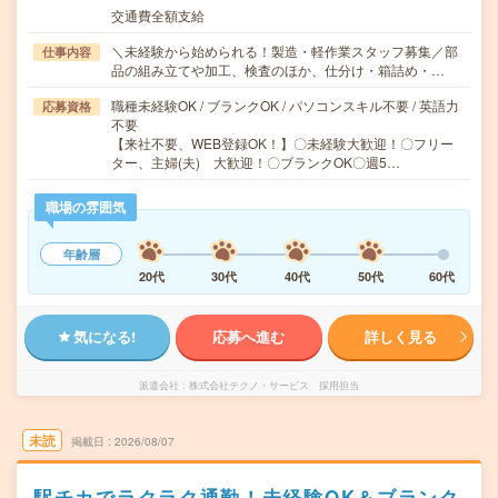
交通費全額支給
＼未経験から始められる！製造・軽作業スタッフ募集／部
仕事内容
品の組み立てや加工、検査のほか、仕分け・箱詰め・…
職種未経験OK / ブランクOK / パソコンスキル不要 / 英語力
応募資格
不要
【来社不要、WEB登録OK！】〇未経験大歓迎！〇フリー
ター、主婦(夫) 大歓迎！〇ブランクOK〇週5…
職場の雰囲気
年齢層
20代
30代
40代
50代
60代
気になる!
応募へ進む
詳しく見る
派遣会社
株式会社テクノ・サービス 採用担当
未読
掲載日
2026/08/07
駅チカでラクラク通勤！未経験OK＆ブランク