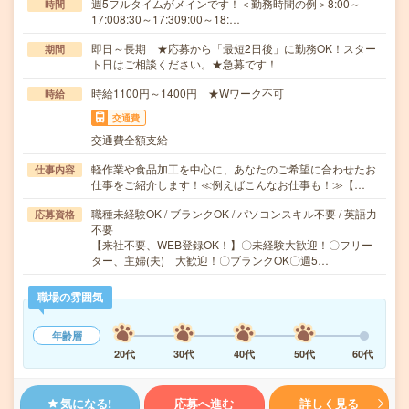
週5フルタイムがメインです！＜勤務時間の例＞8:00～
時間
17:008:30～17:309:00～18:…
即日～長期 ★応募から「最短2日後」に勤務OK！スター
期間
ト日はご相談ください。★急募です！
時給1100円～1400円 ★Wワーク不可
時給
交通費
交通費全額支給
軽作業や食品加工を中心に、あなたのご希望に合わせたお
仕事内容
仕事をご紹介します！≪例えばこんなお仕事も！≫【…
職種未経験OK / ブランクOK / パソコンスキル不要 / 英語力
応募資格
不要
【来社不要、WEB登録OK！】〇未経験大歓迎！〇フリー
ター、主婦(夫) 大歓迎！〇ブランクOK〇週5…
職場の雰囲気
年齢層
20代
30代
40代
50代
60代
気になる!
応募へ進む
詳しく見る