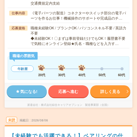
交通費規定内支給
《電子パーツの製造》コネクターやスイッチ部分の電子パ
仕事内容
ーツを作るお仕事！機械操作のサポートや完成品のチ…
職種未経験OK / ブランクOK / パソコンスキル不要 / 英語力
応募資格
不要
◆未経験OK！〇まずは事前登録だけでもOK！履歴書不要
で気軽にオンライン登録★氏名・職種などを入力す…
職場の雰囲気
年齢層
20代
30代
40代
50代
60代
気になる!
応募へ進む
詳しく見る
派遣会社
株式会社綜合キャリアオプション 製造事業部（全国）
未読
掲載日
2026/08/06
【未経験でも活躍できる！】ベアリングの仕