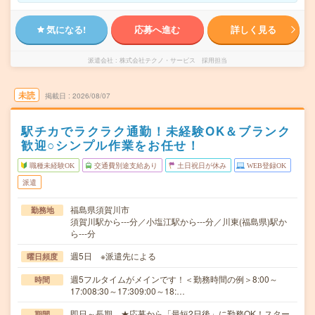
気になる!
応募へ進む
詳しく見る
派遣会社
株式会社テクノ・サービス 採用担当
未読
掲載日
2026/08/07
駅チカでラクラク通勤！未経験OK＆ブランク
歓迎○シンプル作業をお任せ！
職種未経験OK
交通費別途支給あり
土日祝日が休み
WEB登録OK
派遣
福島県須賀川市
勤務地
須賀川駅から---分／小塩江駅から---分／川東(福島県)駅か
ら---分
週5日 ※派遣先による
曜日頻度
週5フルタイムがメインです！＜勤務時間の例＞8:00～
時間
17:008:30～17:309:00～18:…
即日～長期 ★応募から「最短2日後」に勤務OK！スター
期間