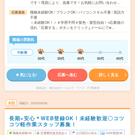
です！増員により、急募です！お気軽にお問い合わせ…
職種未経験OK / ブランクOK / パソコンスキル不要 / 英語力
応募資格
不要
＜未経験OK！＞＃学歴不問＃髪色・髪型自由！○応募後の
流れ「応募する」ボタンをクリック↓メールにてw…
職場の雰囲気
年齢層
20代
30代
40代
50代
60代
気になる!
応募へ進む
詳しく見る
派遣会社
株式会社ウィルオブ・ワーク FO事業部
未読
掲載日
2026/08/08
長期×安心＊WEB登録OK！未経験歓迎〇コツ
コツ軽作業スタッフ募集！
職種未経験OK
交通費別途支給あり
土日祝日が休み
WEB登録OK