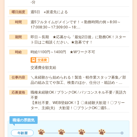
-分
週5日 ※派遣先による
曜日頻度
週5フルタイムがメインです！＜勤務時間の例＞8:00～
時間
17:008:30～17:309:00～18:…
即日～長期 ★応募から「最短2日後」に勤務OK！スター
期間
ト日はご相談ください。★急募です！
時給1100円～1400円 ★Wワーク不可
時給
交通費
交通費全額支給
＼未経験から始められる！製造・軽作業スタッフ募集／部
仕事内容
品の組み立てや加工、検査のほか、仕分け・箱詰め・…
職種未経験OK / ブランクOK / パソコンスキル不要 / 英語力
応募資格
不要
【来社不要、WEB登録OK！】〇未経験大歓迎！〇フリー
ター、主婦(夫) 大歓迎！〇ブランクOK〇週5…
職場の雰囲気
年齢層