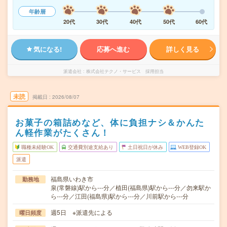
年齢層
20代
30代
40代
50代
60代
気になる!
応募へ進む
詳しく見る
派遣会社
株式会社テクノ・サービス 採用担当
未読
掲載日
2026/08/07
お菓子の箱詰めなど、体に負担ナシ＆かんた
ん軽作業がたくさん！
職種未経験OK
交通費別途支給あり
土日祝日が休み
WEB登録OK
派遣
福島県いわき市
勤務地
泉(常磐線)駅から---分／植田(福島県)駅から---分／勿来駅か
ら---分／江田(福島県)駅から---分／川前駅から---分
週5日 ※派遣先による
曜日頻度