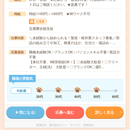
ト日はご相談ください。★急募です！
時給1100円～1400円 ★Wワーク不可
時給
交通費
交通費全額支給
＼未経験から始められる！製造・軽作業スタッフ募集／部
仕事内容
品の組み立てや加工、検査のほか、仕分け・箱詰め・…
職種未経験OK / ブランクOK / パソコンスキル不要 / 英語力
応募資格
不要
【来社不要、WEB登録OK！】〇未経験大歓迎！〇フリー
ター、主婦(夫) 大歓迎！〇ブランクOK〇週5…
職場の雰囲気
年齢層
20代
30代
40代
50代
60代
気になる!
応募へ進む
詳しく見る
派遣会社
株式会社テクノ・サービス 採用担当