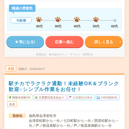
職場の雰囲気
年齢層
20代
30代
40代
50代
60代
気になる!
応募へ進む
詳しく見る
派遣会社
株式会社テクノ・サービス 採用担当
未読
掲載日
2026/08/07
駅チカでラクラク通勤！未経験OK＆ブランク
歓迎○シンプル作業をお任せ！
職種未経験OK
交通費別途支給あり
土日祝日が休み
WEB登録OK
派遣
福島県会津若松市
勤務地
会津若松駅から---分／七日町駅から---分／西若松駅から---
分／芦ノ牧温泉駅から---分／芦ノ牧温泉南駅から---分