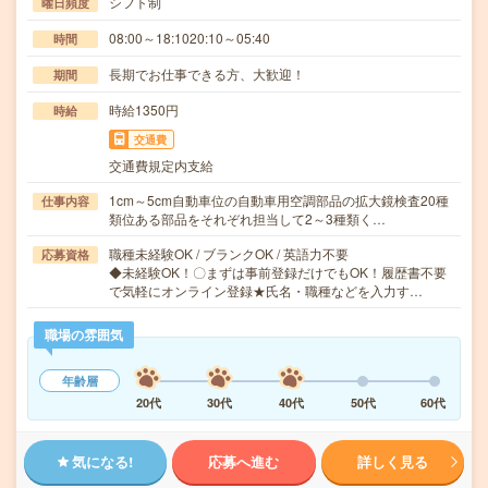
シフト制
曜日頻度
08:00～18:1020:10～05:40
時間
長期でお仕事できる方、大歓迎！
期間
時給1350円
時給
交通費
交通費規定内支給
1cm～5cm自動車位の自動車用空調部品の拡大鏡検査20種
仕事内容
類位ある部品をそれぞれ担当して2～3種類く…
職種未経験OK / ブランクOK / 英語力不要
応募資格
◆未経験OK！〇まずは事前登録だけでもOK！履歴書不要
で気軽にオンライン登録★氏名・職種などを入力す…
職場の雰囲気
年齢層
20代
30代
40代
50代
60代
気になる!
応募へ進む
詳しく見る