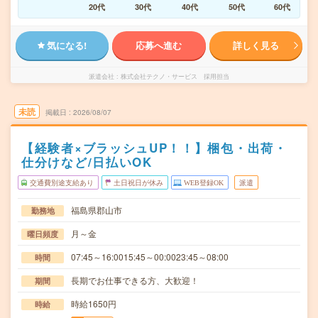
20代
30代
40代
50代
60代
気になる!
応募へ進む
詳しく見る
派遣会社
株式会社テクノ・サービス 採用担当
未読
掲載日
2026/08/07
【経験者×ブラッシュUP！！】梱包・出荷・
仕分けなど/日払いOK
交通費別途支給あり
土日祝日が休み
WEB登録OK
派遣
福島県郡山市
勤務地
月～金
曜日頻度
07:45～16:0015:45～00:0023:45～08:00
時間
長期でお仕事できる方、大歓迎！
期間
時給1650円
時給