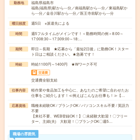
福島県福島市
勤務地
福島(福島県)駅から---分／南福島駅から---分／東福島駅か
ら---分／金谷川駅から---分／医王寺前駅から---分
週5日 ※派遣先による
曜日頻度
週5フルタイムがメインです！＜勤務時間の例＞8:00～
時間
17:008:30～17:309:00～18:…
即日～長期 ★応募から「最短2日後」に勤務OK！スター
期間
ト日はご相談ください。★急募です！
時給1100円～1400円 ★Wワーク不可
時給
交通費
交通費全額支給
軽作業や食品加工を中心に、あなたのご希望に合わせたお
仕事内容
仕事をご紹介します！≪例えばこんなお仕事も！≫【…
職種未経験OK / ブランクOK / パソコンスキル不要 / 英語力
応募資格
不要
【来社不要、WEB登録OK！】〇未経験大歓迎！〇フリー
ター、主婦(夫) 大歓迎！〇ブランクOK〇週5…
職場の雰囲気