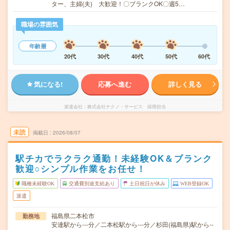
ター、主婦(夫) 大歓迎！〇ブランクOK〇週5…
職場の雰囲気
年齢層
20代
30代
40代
50代
60代
気になる!
応募へ進む
詳しく見る
派遣会社
株式会社テクノ・サービス 採用担当
未読
掲載日
2026/08/07
駅チカでラクラク通勤！未経験OK＆ブランク
歓迎○シンプル作業をお任せ！
職種未経験OK
交通費別途支給あり
土日祝日が休み
WEB登録OK
派遣
福島県二本松市
勤務地
安達駅から---分／二本松駅から---分／杉田(福島県)駅から--