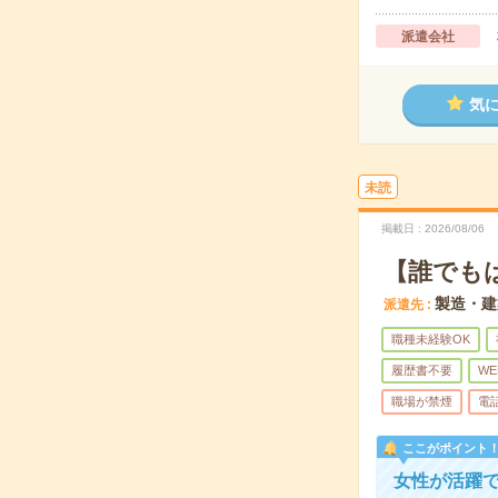
派遣会社
気
未読
掲載日
2026/08/06
【誰でも
製造・建
派遣先
職種未経験OK
履歴書不要
WE
職場が禁煙
電
ここがポイント
女性が活躍