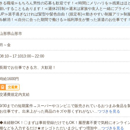
きる職場≫もちろん男性の応募も歓迎です！≪時間にメリハリを≫残業はほ
願いすることもあります！≪週休2日制≫週末は家族や友人と一緒にプライベ
UP≫派手過ぎなければ髪型や髪色自由！(規定有)≪動きやすい制服アリ≫制
み解消！≪自分に合った期間で働ける≫福利厚生が整った派遣のお仕事です
山形県山形市
月～金
08:10～17:1013:00～22:00
長期でお仕事できる方、大歓迎！
時給1600円
交通費
交通費規定内支給
9/30までの短期案件→スーパーやコンビニで販売されているおつまみ食品を
お仕事です。出来上がった商品のキズや形くずれがない…
つづきを見る
◆未経験OK！〇まずは事前登録だけでもOK！履歴書不要で気軽にオンライ
種などを入力するだけ★オシゴトただいま少しずつ増加中…
つづきを見る