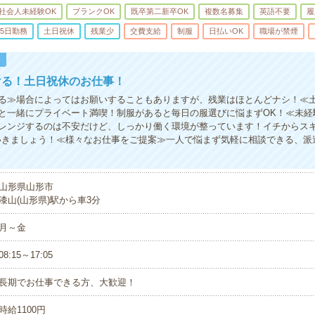
社会人未経験OK
ブランクOK
既卒第二新卒OK
複数名募集
英語不要
履
5日勤務
土日祝休
残業少
交費支給
制服
日払いOK
職場が禁煙
！
ける！土日祝休のお仕事！
る≫場合によってはお願いすることもありますが、残業はほとんどナシ！≪
と一緒にプライベート満喫！制服があると毎日の服選びに悩まずOK！≪未経
レンジするのは不安だけど、しっかり働く環境が整っています！イチからスキ
いきましょう！≪様々なお仕事をご提案≫一人で悩まず気軽に相談できる、派
山形県山形市
漆山(山形県)駅から車3分
月～金
08:15～17:05
長期でお仕事できる方、大歓迎！
時給1100円