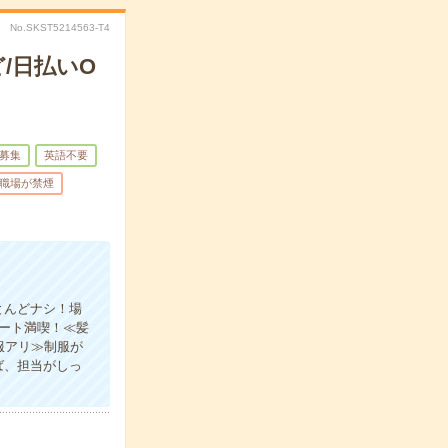
No.SKST5214563-T4
/日払いO
募集
英語不要
職場が禁煙
とんどナシ！場
ート満喫！≪髪
服アリ≫制服が
ば、担当がしっ