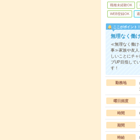
職種未経験OK
WEB登録OK
週
ここがポイント
無理なく働
≪無理なく働け
事≫家族や友人
しいことにチャ
プUP目指して
す！
勤務地
曜日頻度
時間
期間
時給