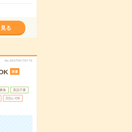
く見る
No.SKST567797-T4
OK
派遣
募集
英語不要
日払いOK