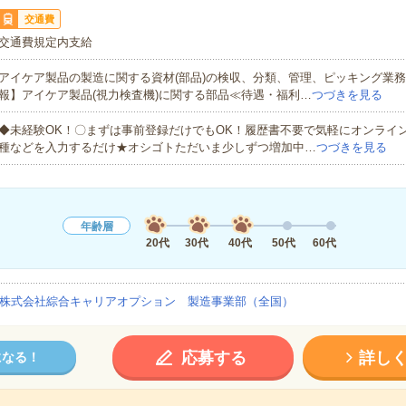
交通費
交通費規定内支給
アイケア製品の製造に関する資材(部品)の検収、分類、管理、ピッキング業
報】アイケア製品(視力検査機)に関する部品≪待遇・福利…
つづきを見る
◆未経験OK！〇まずは事前登録だけでもOK！履歴書不要で気軽にオンライ
種などを入力するだけ★オシゴトただいま少しずつ増加中…
つづきを見る
年齢層
20代
30代
40代
50代
60代
株式会社綜合キャリアオプション 製造事業部（全国）
応募する
詳し
になる！