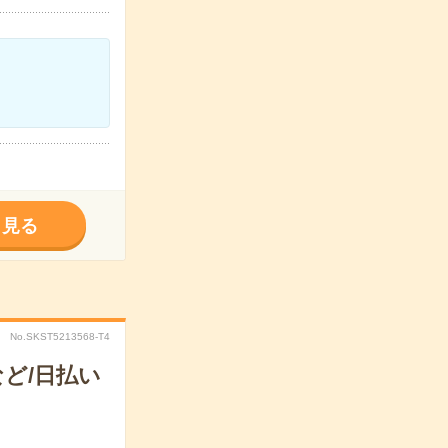
く見る
No.SKST5213568-T4
ど/日払い