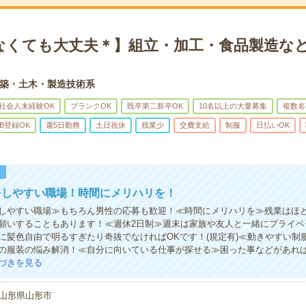
なくても大丈夫＊】組立・加工・食品製造など
築・土木・製造技術系
社会人未経験OK
ブランクOK
既卒第二新卒OK
10名以上の大量募集
複数名
B登録OK
週5日勤務
土日祝休
残業少
交費支給
制服
日払いOK
！
をしやすい職場！時間にメリハリを！
しやすい職場≫もちろん男性の応募も歓迎！≪時間にメリハリを≫残業はほ
願いすることもあります！≪週休2日制≫週末は家族や友人と一緒にプライベ
に髪色自由で明るすぎたり奇抜でなければOKです！(規定有)≪動きやすい制
の服装の悩み解消！≪自分に向いている仕事が探せる≫困った事などがあれ
づきを見る
山形県山形市