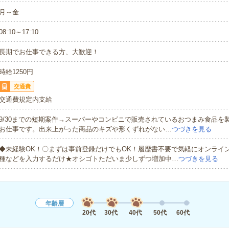
月～金
08:10～17:10
長期でお仕事できる方、大歓迎！
時給1250円
交通費
交通費規定内支給
9/30までの短期案件→スーパーやコンビニで販売されているおつまみ食品を
お仕事です。出来上がった商品のキズや形くずれがない…
つづきを見る
◆未経験OK！〇まずは事前登録だけでもOK！履歴書不要で気軽にオンライ
種などを入力するだけ★オシゴトただいま少しずつ増加中…
つづきを見る
年齢層
20代
30代
40代
50代
60代