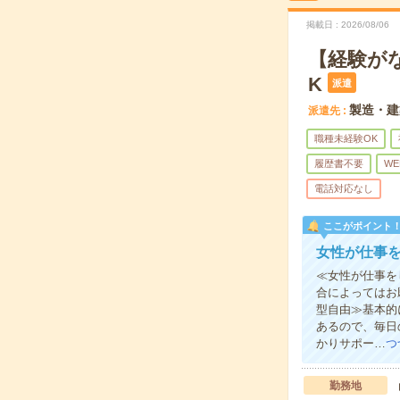
掲載日
2026/08/06
【経験が
K
派遣
製造・建
派遣先
職種未経験OK
履歴書不要
WE
電話対応なし
ここがポイント
女性が仕事
≪女性が仕事を
合によってはお
型自由≫基本的
あるので、毎日
かりサポー…
つ
勤務地