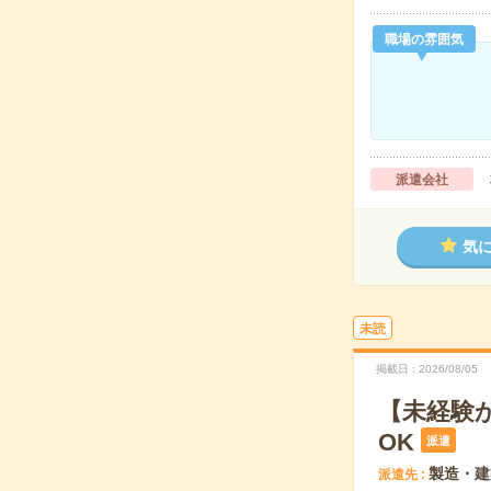
職場の雰囲気
派遣会社
気
未読
掲載日
2026/08/05
【未経験
OK
派遣
製造・建
派遣先