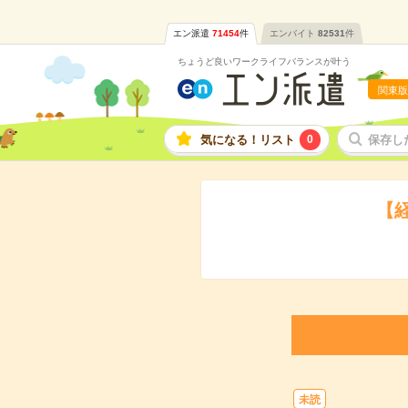
エン派遣
71454
件
エンバイト
82531
件
ちょうど良いワークライフバランスが叶う
関東版
気になる！リスト
0
保存し
【
未読