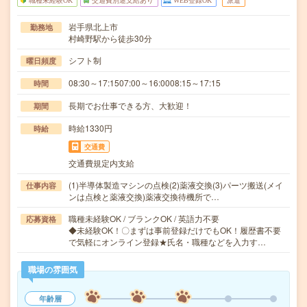
職種未経験OK
交通費別途支給あり
WEB登録OK
派遣
岩手県北上市
勤務地
村崎野駅から徒歩30分
シフト制
曜日頻度
08:30～17:1507:00～16:0008:15～17:15
時間
長期でお仕事できる方、大歓迎！
期間
時給1330円
時給
交通費
交通費規定内支給
(1)半導体製造マシンの点検(2)薬液交換(3)パーツ搬送(メイ
仕事内容
ンは点検と薬液交換)薬液交換待機所で…
職種未経験OK / ブランクOK / 英語力不要
応募資格
◆未経験OK！〇まずは事前登録だけでもOK！履歴書不要
で気軽にオンライン登録★氏名・職種などを入力す…
職場の雰囲気
年齢層