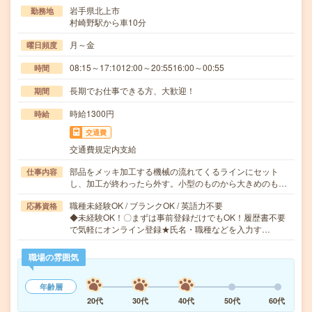
岩手県北上市
勤務地
村崎野駅から車10分
月～金
曜日頻度
08:15～17:1012:00～20:5516:00～00:55
時間
長期でお仕事できる方、大歓迎！
期間
時給1300円
時給
交通費
交通費規定内支給
部品をメッキ加工する機械の流れてくるラインにセット
仕事内容
し、加工が終わったら外す。小型のものから大きめのも…
職種未経験OK / ブランクOK / 英語力不要
応募資格
◆未経験OK！〇まずは事前登録だけでもOK！履歴書不要
で気軽にオンライン登録★氏名・職種などを入力す…
職場の雰囲気
年齢層
20代
30代
40代
50代
60代