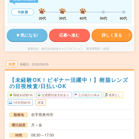
年齢層
20代
30代
40代
50代
60代
気になる!
応募へ進む
詳しく見る
派遣会社
株式会社綜合キャリアオプション 製造事業部（全国）
未読
掲載日
2026/08/05
【未経験OK！ビギナー活躍中！】樹脂レンズ
の目視検査/日払いOK
職種未経験OK
交通費別途支給あり
土日祝日が休み
残業なし
WEB登録OK
派遣
岩手県奥州市
勤務地
月～金
曜日頻度
08:30～17:00
時間