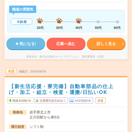
職場の雰囲気
年齢層
20代
30代
40代
50代
60代
気になる!
応募へ進む
詳しく見る
派遣会社
株式会社綜合キャリアオプション 製造事業部（全国）
未読
掲載日
2026/08/05
【新生活応援・寮完備】自動車部品の仕上
げ・加工・組立・検査・運搬/日払いOK
職種未経験OK
交通費別途支給あり
WEB登録OK
派遣
岩手県北上市
勤務地
立川目駅から車5分
シフト制
曜日頻度