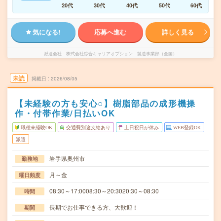
20代
30代
40代
50代
60代
気になる!
応募へ進む
詳しく見る
派遣会社
株式会社綜合キャリアオプション 製造事業部（全国）
未読
掲載日
2026/08/05
【未経験の方も安心○】樹脂部品の成形機操
作・付帯作業/日払いOK
職種未経験OK
交通費別途支給あり
土日祝日が休み
WEB登録OK
派遣
岩手県奥州市
勤務地
月～金
曜日頻度
08:30～17:0008:30～20:3020:30～08:30
時間
長期でお仕事できる方、大歓迎！
期間