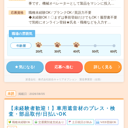
事です。機械オペレーターとして製品をマシンに投入…
職種未経験OK / ブランクOK / 英語力不要
応募資格
◆未経験OK！〇まずは事前登録だけでもOK！履歴書不要
で気軽にオンライン登録★氏名・職種などを入力す…
職場の雰囲気
年齢層
20代
30代
40代
50代
60代
気になる!
応募へ進む
詳しく見る
派遣会社
株式会社綜合キャリアオプション 製造事業部（全国）
未読
掲載日
2026/08/05
【未経験者歓迎！】車用遮音材のプレス・検
査・部品取付/日払いOK
職種未経験OK
交通費別途支給あり
土日祝日が休み
WEB登録OK