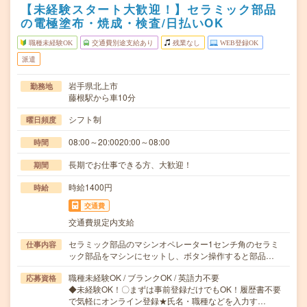
【未経験スタート大歓迎！】セラミック部品
の電極塗布・焼成・検査/日払いOK
職種未経験OK
交通費別途支給あり
残業なし
WEB登録OK
派遣
岩手県北上市
勤務地
藤根駅から車10分
シフト制
曜日頻度
08:00～20:0020:00～08:00
時間
長期でお仕事できる方、大歓迎！
期間
時給1400円
時給
交通費
交通費規定内支給
セラミック部品のマシンオペレーター1センチ角のセラミ
仕事内容
ック部品をマシンにセットし、ボタン操作すると部品…
職種未経験OK / ブランクOK / 英語力不要
応募資格
◆未経験OK！〇まずは事前登録だけでもOK！履歴書不要
で気軽にオンライン登録★氏名・職種などを入力す…