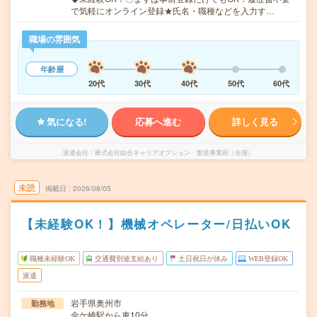
で気軽にオンライン登録★氏名・職種などを入力す…
職場の雰囲気
年齢層
20代
30代
40代
50代
60代
気になる!
応募へ進む
詳しく見る
派遣会社
株式会社綜合キャリアオプション 製造事業部（全国）
未読
掲載日
2026/08/05
【未経験OK！】機械オペレーター/日払いOK
職種未経験OK
交通費別途支給あり
土日祝日が休み
WEB登録OK
派遣
岩手県奥州市
勤務地
金ケ崎駅から車10分