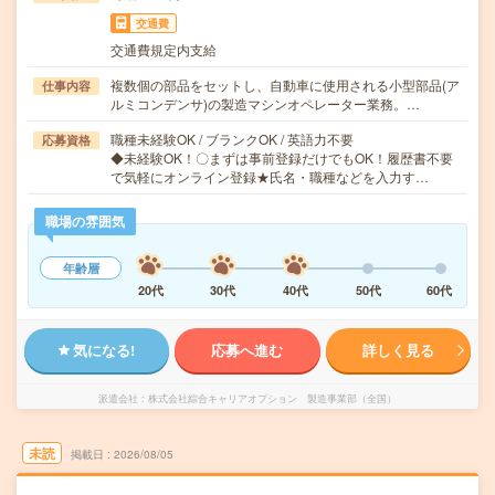
交通費
交通費規定内支給
複数個の部品をセットし、自動車に使用される小型部品(ア
仕事内容
ルミコンデンサ)の製造マシンオペレーター業務。…
職種未経験OK / ブランクOK / 英語力不要
応募資格
◆未経験OK！〇まずは事前登録だけでもOK！履歴書不要
で気軽にオンライン登録★氏名・職種などを入力す…
職場の雰囲気
年齢層
20代
30代
40代
50代
60代
気になる!
応募へ進む
詳しく見る
派遣会社
株式会社綜合キャリアオプション 製造事業部（全国）
未読
掲載日
2026/08/05