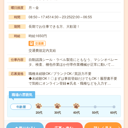
月～金
曜日頻度
08:50～17:4514:30～23:2522:00～06:55
時間
長期でお仕事できる方、大歓迎！
期間
時給1650円
時給
交通費
交通費規定内支給
自動認識シール・ラベル製造にともなう、マシンオペレー
仕事内容
タ、検査、梱包作業ほか付帯作業機械が正常に動いて…
職種未経験OK / ブランクOK / 英語力不要
応募資格
◆未経験OK！〇まずは事前登録だけでもOK！履歴書不要
で気軽にオンライン登録★氏名・職種などを入力す…
職場の雰囲気
年齢層
20代
30代
40代
50代
60代
気になる!
応募へ進む
詳しく見る