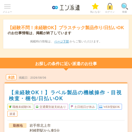
メニュー
気になる!
ログイン
検索
【経験不問！未経験OK】プラスチック製品作り/日払いOK
のお仕事情報は、掲載が終了しています
掲載時の情報は、
ページ下部
からご覧いただけます。
お探しの条件に近い派遣のお仕事
未読
掲載日
2026/08/06
【未経験OK！】ラベル製品の機械操作・目視
検査・梱包/日払いOK
職種未経験OK
交通費別途支給あり
土日祝日が休み
WEB登録OK
派遣
岩手県北上市
勤務地
村崎野駅から車5分