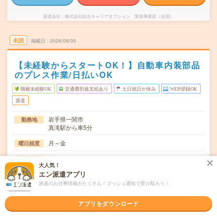
派遣会社
株式会社綜合キャリアオプション 製造事業部（全国）
未読
掲載日
2026/08/05
【未経験からスタートOK！】自動車内装部品
のプレス作業/日払いOK
職種未経験OK
交通費別途支給あり
土日祝日が休み
WEB登録OK
派遣
岩手県一関市
勤務地
真滝駅から車5分
月～金
曜日頻度
(2交替)8:00～16:55、20:25～翌5:20
時間
大人気！
エン派遣アプリ
長期でお仕事できる方、大歓迎！
期間
派遣のお仕事情報がたくさん！プッシュ通知で受け取ろう！
時給1400～1750円
時給
アプリをダウンロード
交通費
交通費規定内支給