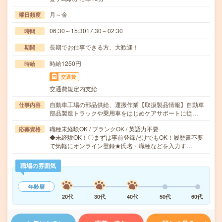
月～金
曜日頻度
06:30～15:3017:30～02:30
時間
長期でお仕事できる方、大歓迎！
期間
時給1250円
時給
交通費
交通費規定内支給
自動車工場の部品供給、運搬作業【取扱製品情報】自動車
仕事内容
部品製造トラックや乗用車をはじめケアサポートに従…
職種未経験OK / ブランクOK / 英語力不要
応募資格
◆未経験OK！〇まずは事前登録だけでもOK！履歴書不要
で気軽にオンライン登録★氏名・職種などを入力す…
職場の雰囲気
年齢層
20代
30代
40代
50代
60代