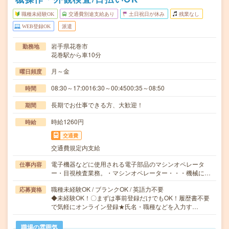
職種未経験OK
交通費別途支給あり
土日祝日が休み
残業なし
WEB登録OK
派遣
岩手県花巻市
勤務地
花巻駅から車10分
月～金
曜日頻度
08:30～17:0016:30～00:4500:35～08:50
時間
長期でお仕事できる方、大歓迎！
期間
時給1260円
時給
交通費
交通費規定内支給
電子機器などに使用される電子部品のマシンオペレータ
仕事内容
ー・目視検査業務。・マシンオペレーター・・・機械に…
職種未経験OK / ブランクOK / 英語力不要
応募資格
◆未経験OK！〇まずは事前登録だけでもOK！履歴書不要
で気軽にオンライン登録★氏名・職種などを入力す…
職場の雰囲気