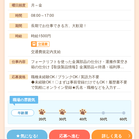
月～金
曜日頻度
08:00～17:00
時間
長期でお仕事できる方、大歓迎！
期間
時給1500円
時給
交通費
交通費規定内支給
フォークリフトを使った金属部品の仕分け・運搬作業空き
仕事内容
箱の仕分け【取扱製品情報】金属部品≪待遇・福利厚…
職種未経験OK / ブランクOK / 英語力不要
応募資格
◆未経験OK！〇まずは事前登録だけでもOK！履歴書不要
で気軽にオンライン登録★氏名・職種などを入力す…
職場の雰囲気
年齢層
20代
30代
40代
50代
60代
気になる!
応募へ進む
詳しく見る