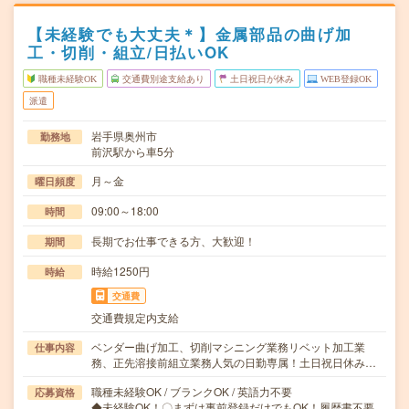
【未経験でも大丈夫＊】金属部品の曲げ加
工・切削・組立/日払いOK
職種未経験OK
交通費別途支給あり
土日祝日が休み
WEB登録OK
派遣
岩手県奥州市
勤務地
前沢駅から車5分
月～金
曜日頻度
09:00～18:00
時間
長期でお仕事できる方、大歓迎！
期間
時給1250円
時給
交通費
交通費規定内支給
ベンダー曲げ加工、切削マシニング業務リベット加工業
仕事内容
務、正先溶接前組立業務人気の日勤専属！土日祝日休み…
職種未経験OK / ブランクOK / 英語力不要
応募資格
◆未経験OK！〇まずは事前登録だけでもOK！履歴書不要