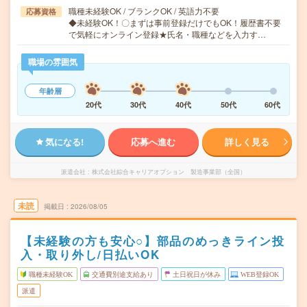
職種未経験OK / ブランクOK / 英語力不要
応募資格
◆未経験OK！〇まずは事前登録だけでもOK！履歴書不要
で気軽にオンライン登録★氏名・職種などを入力す…
職場の雰囲気
年齢層
20代
30代
40代
50代
60代
気になる!
応募へ進む
詳しく見る
派遣会社
株式会社綜合キャリアオプション 製造事業部（全国）
未読
掲載日
2026/08/05
【未経験の方も安心○】部品のめっきライン投
入・取り外し/日払いOK
職種未経験OK
交通費別途支給あり
土日祝日が休み
WEB登録OK
派遣