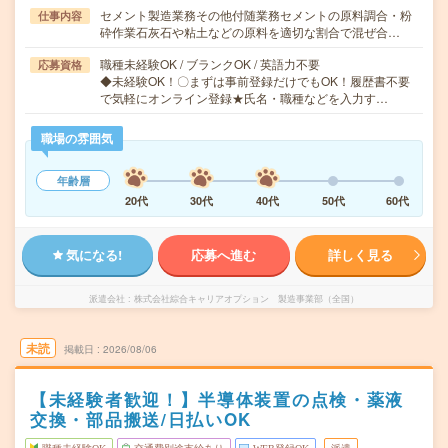
セメント製造業務その他付随業務セメントの原料調合・粉
仕事内容
砕作業石灰石や粘土などの原料を適切な割合で混ぜ合…
職種未経験OK / ブランクOK / 英語力不要
応募資格
◆未経験OK！〇まずは事前登録だけでもOK！履歴書不要
で気軽にオンライン登録★氏名・職種などを入力す…
職場の雰囲気
年齢層
20代
30代
40代
50代
60代
気になる!
応募へ進む
詳しく見る
派遣会社
株式会社綜合キャリアオプション 製造事業部（全国）
未読
掲載日
2026/08/06
【未経験者歓迎！】半導体装置の点検・薬液
交換・部品搬送/日払いOK