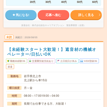
20代
30代
40代
50代
60代
気になる!
応募へ進む
詳しく見る
派遣会社
株式会社綜合キャリアオプション 製造事業部（全国）
未読
掲載日
2026/08/05
【未経験スタート大歓迎！】遮音材の機械オ
ペレーター/日払いOK
職種未経験OK
交通費別途支給あり
土日祝日が休み
WEB登録OK
派遣
岩手県北上市
勤務地
北上駅から車15分
月～金
曜日頻度
08:00～17:0019:00～04:00
時間
長期でお仕事できる方、大歓迎！
期間