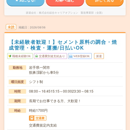
派遣会社
株式会社綜合キャリアオプション 製造事業部（全国）
未読
掲載日
2026/08/06
【未経験者歓迎！】セメント原料の調合・焼
成管理・検査・運搬/日払いOK
職種未経験OK
交通費別途支給あり
WEB登録OK
派遣
岩手県一関市
勤務地
猊鼻渓駅から車5分
シフト制
曜日頻度
08:00～16:4515:15～00:0023:30～08:15
時間
長期でお仕事できる方、大歓迎！
期間
時給1700円
時給
交通費
交通費規定内支給