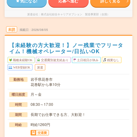
気になる!
応募へ進む
詳しく見る
派遣会社
株式会社綜合キャリアオプション 製造事業部（全国）
未読
掲載日
2026/08/05
【未経験の方大歓迎！】ノー残業でフリータ
イム！機械オペレーター/日払いOK
職種未経験OK
交通費別途支給あり
土日祝日が休み
残業なし
WEB登録OK
派遣
岩手県花巻市
勤務地
花巻駅から車10分
月～金
曜日頻度
08:30～17:00
時間
長期でお仕事できる方、大歓迎！
期間
時給1260円
時給
交通費