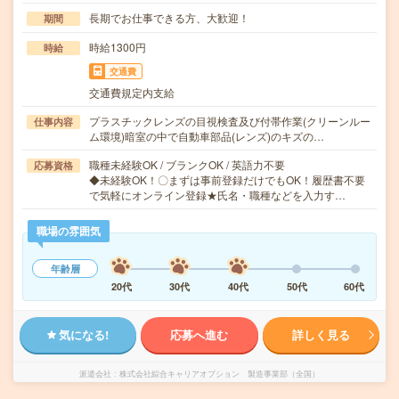
長期でお仕事できる方、大歓迎！
期間
時給1300円
時給
交通費
交通費規定内支給
プラスチックレンズの目視検査及び付帯作業(クリーンルー
仕事内容
ム環境)暗室の中で自動車部品(レンズ)のキズの…
職種未経験OK / ブランクOK / 英語力不要
応募資格
◆未経験OK！〇まずは事前登録だけでもOK！履歴書不要
で気軽にオンライン登録★氏名・職種などを入力す…
職場の雰囲気
年齢層
20代
30代
40代
50代
60代
気になる!
応募へ進む
詳しく見る
派遣会社
株式会社綜合キャリアオプション 製造事業部（全国）