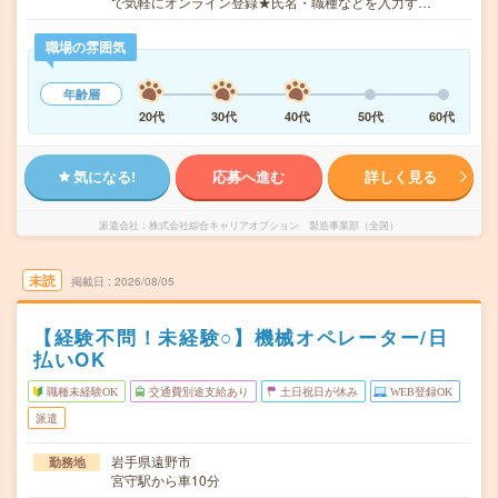
で気軽にオンライン登録★氏名・職種などを入力す…
職場の雰囲気
年齢層
20代
30代
40代
50代
60代
気になる!
応募へ進む
詳しく見る
派遣会社
株式会社綜合キャリアオプション 製造事業部（全国）
未読
掲載日
2026/08/05
【経験不問！未経験○】機械オペレーター/日
払いOK
職種未経験OK
交通費別途支給あり
土日祝日が休み
WEB登録OK
派遣
岩手県遠野市
勤務地
宮守駅から車10分