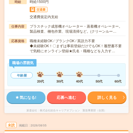
時給1500円
時給
交通費
交通費規定内支給
プラスチック成形機オペレーター・蒸着機オペレーター。
仕事内容
製品検査、梱包作業、現場清掃など。(クリーンルー…
職種未経験OK / ブランクOK / 英語力不要
応募資格
◆未経験OK！〇まずは事前登録だけでもOK！履歴書不要
で気軽にオンライン登録★氏名・職種などを入力す…
職場の雰囲気
年齢層
20代
30代
40代
50代
60代
気になる!
応募へ進む
詳しく見る
派遣会社
株式会社綜合キャリアオプション 製造事業部（全国）
未読
掲載日
2026/08/05