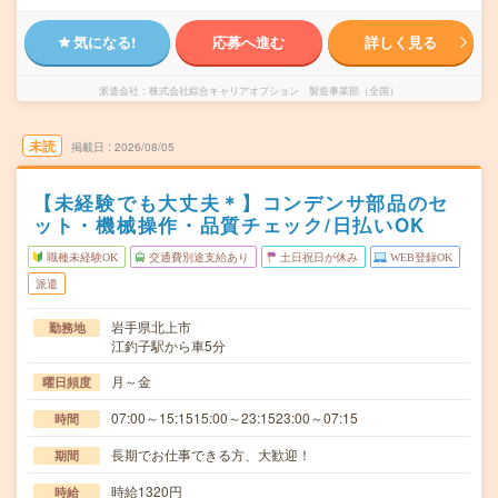
気になる!
応募へ進む
詳しく見る
派遣会社
株式会社綜合キャリアオプション 製造事業部（全国）
未読
掲載日
2026/08/05
【未経験でも大丈夫＊】コンデンサ部品のセ
ット・機械操作・品質チェック/日払いOK
職種未経験OK
交通費別途支給あり
土日祝日が休み
WEB登録OK
派遣
岩手県北上市
勤務地
江釣子駅から車5分
月～金
曜日頻度
07:00～15:1515:00～23:1523:00～07:15
時間
長期でお仕事できる方、大歓迎！
期間
時給1320円
時給