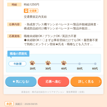
時給1250円
時給
交通費
交通費規定内支給
・熱成形プレス機マシンオペレーター/製品外観確認検査・
仕事内容
構成部品組付け機マシンオペレーター/製品外観目…
職種未経験OK / ブランクOK / 英語力不要
応募資格
◆未経験OK！〇まずは事前登録だけでもOK！履歴書不要
で気軽にオンライン登録★氏名・職種などを入力す…
職場の雰囲気
年齢層
20代
30代
40代
50代
60代
気になる!
応募へ進む
詳しく見る
派遣会社
株式会社綜合キャリアオプション 製造事業部（全国）
未読
掲載日
2026/08/05