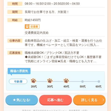
08:00～16:5012:00～20:5020:00～04:50
時間
長期でお仕事できる方、大歓迎！
期間
時給1450円
時給
交通費
交通費規定内支給
自動車部品の仕上げ・加工・組立・検査・運搬を行うお仕
仕事内容
事です。機械オペレーターとして製品をマシンに投入…
職種未経験OK / ブランクOK / 英語力不要
応募資格
◆未経験OK！〇まずは事前登録だけでもOK！履歴書不要
で気軽にオンライン登録★氏名・職種などを入力す…
職場の雰囲気
年齢層
20代
30代
40代
50代
60代
気になる!
応募へ進む
詳しく見る
派遣会社
株式会社綜合キャリアオプション 製造事業部（全国）