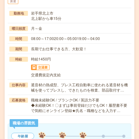
派遣
岩手県北上市
勤務地
北上駅から車15分
月～金
曜日頻度
08:00～17:0020:00～05:0019:00～04:00
時間
長期でお仕事できる方、大歓迎！
期間
時給1450円
時給
交通費
交通費規定内支給
遮音材の熱成型、プレス工程自動車に使われる遮音材を機
仕事内容
械を使ってプレスし、できたものを検査、部品取付す…
職種未経験OK / ブランクOK / 英語力不要
応募資格
◆未経験OK！〇まずは事前登録だけでもOK！履歴書不要
で気軽にオンライン登録★氏名・職種などを入力す…
職場の雰囲気
年齢層