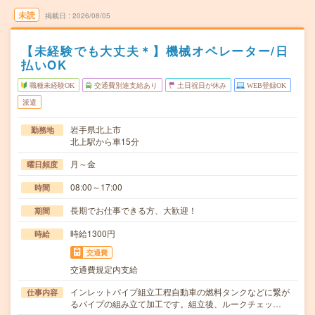
未読
掲載日
2026/08/05
【未経験でも大丈夫＊】機械オペレーター/日
払いOK
職種未経験OK
交通費別途支給あり
土日祝日が休み
WEB登録OK
派遣
岩手県北上市
勤務地
北上駅から車15分
月～金
曜日頻度
08:00～17:00
時間
長期でお仕事できる方、大歓迎！
期間
時給1300円
時給
交通費
交通費規定内支給
インレットパイプ組立工程自動車の燃料タンクなどに繋が
仕事内容
るパイプの組み立て加工です。組立後、ルークチェッ…