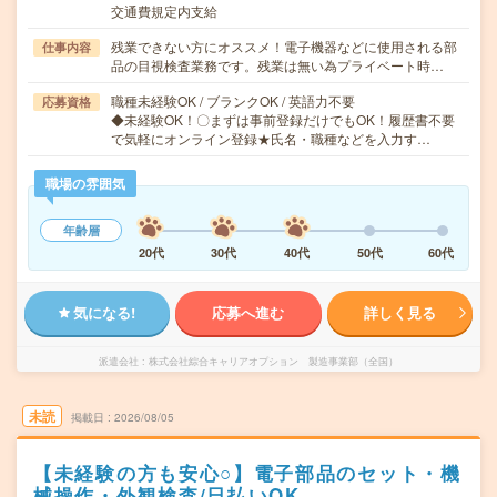
交通費規定内支給
残業できない方にオススメ！電子機器などに使用される部
仕事内容
品の目視検査業務です。残業は無い為プライベート時…
職種未経験OK / ブランクOK / 英語力不要
応募資格
◆未経験OK！〇まずは事前登録だけでもOK！履歴書不要
で気軽にオンライン登録★氏名・職種などを入力す…
職場の雰囲気
年齢層
20代
30代
40代
50代
60代
気になる!
応募へ進む
詳しく見る
派遣会社
株式会社綜合キャリアオプション 製造事業部（全国）
未読
掲載日
2026/08/05
【未経験の方も安心○】電子部品のセット・機
械操作・外観検査/日払いOK