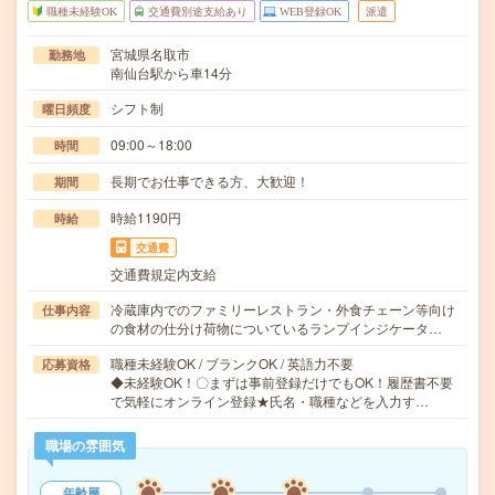
職種未経験OK
交通費別途支給あり
WEB登録OK
派遣
宮城県名取市
勤務地
南仙台駅から車14分
シフト制
曜日頻度
09:00～18:00
時間
長期でお仕事できる方、大歓迎！
期間
時給1190円
時給
交通費
交通費規定内支給
冷蔵庫内でのファミリーレストラン・外食チェーン等向け
仕事内容
の食材の仕分け荷物についているランプインジケータ…
職種未経験OK / ブランクOK / 英語力不要
応募資格
◆未経験OK！〇まずは事前登録だけでもOK！履歴書不要
で気軽にオンライン登録★氏名・職種などを入力す…
職場の雰囲気
年齢層