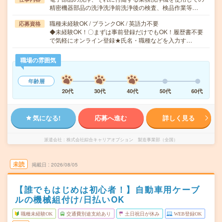
精密機器部品の洗浄洗浄前洗浄後の検査、検品作業等…
職種未経験OK / ブランクOK / 英語力不要
応募資格
◆未経験OK！〇まずは事前登録だけでもOK！履歴書不要
で気軽にオンライン登録★氏名・職種などを入力す…
職場の雰囲気
年齢層
20代
30代
40代
50代
60代
気になる!
応募へ進む
詳しく見る
派遣会社
株式会社綜合キャリアオプション 製造事業部（全国）
未読
掲載日
2026/08/05
【誰でもはじめは初心者！】自動車用ケーブ
ルの機械組付け/日払いOK
職種未経験OK
交通費別途支給あり
土日祝日が休み
WEB登録OK