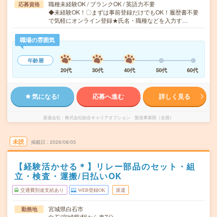
職種未経験OK / ブランクOK / 英語力不要
応募資格
◆未経験OK！〇まずは事前登録だけでもOK！履歴書不要
で気軽にオンライン登録★氏名・職種などを入力す…
職場の雰囲気
年齢層
20代
30代
40代
50代
60代
気になる!
応募へ進む
詳しく見る
派遣会社
株式会社綜合キャリアオプション 製造事業部（全国）
未読
掲載日
2026/08/05
【経験活かせる＊】リレー部品のセット・組
立・検査・運搬/日払いOK
交通費別途支給あり
WEB登録OK
派遣
宮城県白石市
勤務地
白石(宮城県)駅から車7分