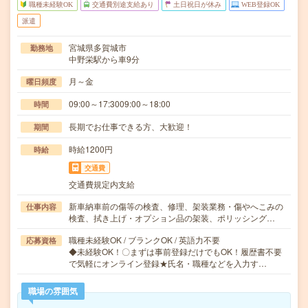
職種未経験OK
交通費別途支給あり
土日祝日が休み
WEB登録OK
派遣
宮城県多賀城市
勤務地
中野栄駅から車9分
月～金
曜日頻度
09:00～17:3009:00～18:00
時間
長期でお仕事できる方、大歓迎！
期間
時給1200円
時給
交通費
交通費規定内支給
新車納車前の傷等の検査、修理、架装業務・傷やへこみの
仕事内容
検査、拭き上げ・オプション品の架装、ポリッシング…
職種未経験OK / ブランクOK / 英語力不要
応募資格
◆未経験OK！〇まずは事前登録だけでもOK！履歴書不要
で気軽にオンライン登録★氏名・職種などを入力す…
職場の雰囲気