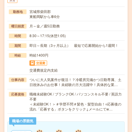
派遣
宮城県柴田郡
勤務地
東船岡駅から車6分
月～金／週5日勤務
曜日頻度
8:30～17:15(休憩1:05)
時間
即日～長期（3ヶ月以上） 最短で応募開始から1週間！
期間
時給1400円
時給
交通費
交通費規定内支給
ついに大人気案件が復活！？冷暖房完備かつ日勤専属、土
仕事内容
日祝休みのお仕事！未経験の方大活躍中！具体的な業…
職種未経験OK / ブランクOK / パソコンスキル不要 / 英語力
応募資格
不要
＜未経験OK！＞＃学歴不問＃髪色・髪型自由！○応募後の
流れ「応募する」ボタンをクリック↓メールにてw…
職場の雰囲気