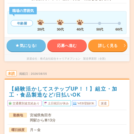
職場の雰囲気
年齢層
20代
30代
40代
50代
60代
気になる!
応募へ進む
詳しく見る
派遣会社
株式会社綜合キャリアオプション 製造事業部（全国）
未読
掲載日
2026/08/05
【経験活かしてステップUP！！】組立・加
工・食品製造など/日払いOK
交通費別途支給あり
土日祝日が休み
WEB登録OK
派遣
宮城県角田市
勤務地
岡駅から車13分
月～金
曜日頻度