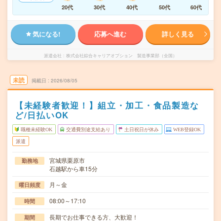
20代
30代
40代
50代
60代
気になる!
応募へ進む
詳しく見る
派遣会社
株式会社綜合キャリアオプション 製造事業部（全国）
未読
掲載日
2026/08/05
【未経験者歓迎！】組立・加工・食品製造な
ど/日払いOK
職種未経験OK
交通費別途支給あり
土日祝日が休み
WEB登録OK
派遣
宮城県栗原市
勤務地
石越駅から車15分
月～金
曜日頻度
08:00～17:10
時間
長期でお仕事できる方、大歓迎！
期間