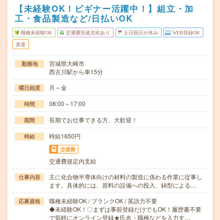
【未経験OK！ビギナー活躍中！】組立・加
工・食品製造など/日払いOK
職種未経験OK
交通費別途支給あり
土日祝日が休み
WEB登録OK
派遣
宮城県大崎市
勤務地
西古川駅から車15分
月～金
曜日頻度
08:00～17:00
時間
長期でお仕事できる方、大歓迎！
期間
時給1650円
時給
交通費
交通費規定内支給
主に化合物半導体向けの材料の製造に係わる作業に従事し
仕事内容
ます。具体的には、原料の設備への投入、鋳型による…
職種未経験OK / ブランクOK / 英語力不要
応募資格
◆未経験OK！〇まずは事前登録だけでもOK！履歴書不要
で気軽にオンライン登録★氏名・職種などを入力す…