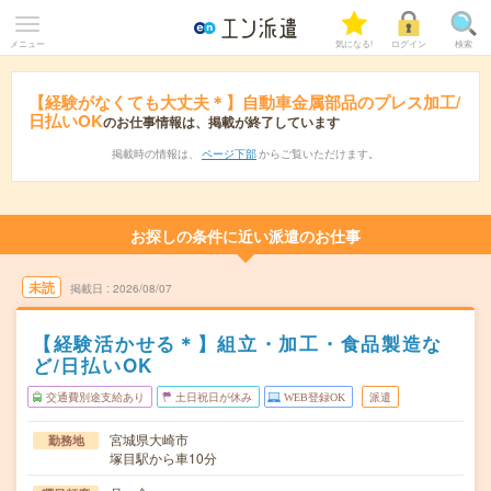
メニュー
気になる!
ログイン
検索
【経験がなくても大丈夫＊】自動車金属部品のプレス加工/
日払いOK
のお仕事情報は、掲載が終了しています
掲載時の情報は、
ページ下部
からご覧いただけます。
お探しの条件に近い派遣のお仕事
未読
掲載日
2026/08/07
【経験活かせる＊】組立・加工・食品製造な
ど/日払いOK
交通費別途支給あり
土日祝日が休み
WEB登録OK
派遣
宮城県大崎市
勤務地
塚目駅から車10分