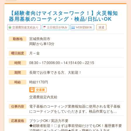
【経験者向けマイスターワーク！】火災報知
器用基板のコーティング・検品/日払いOK
交通費別途支給あり
土日祝日が休み
WEB登録OK
派遣
宮城県角田市
勤務地
岡駅から車13分
月～金
曜日頻度
08:30～17:0006:00～14:1514:00～22:15
時間
長期でお仕事できる方、大歓迎！
期間
時給1170円
時給
交通費
交通費規定内支給
電子基板のコーティング業務報知器に使用される電子基板
仕事内容
にコーティングをしていただきます。検品作業なども…
ブランクOK / 英語力不要
応募資格
◆経験者歓迎！〇まずは事前登録だけでもOK！履歴書不要
で気軽にオンライン登録★氏名・職種などを入力す…