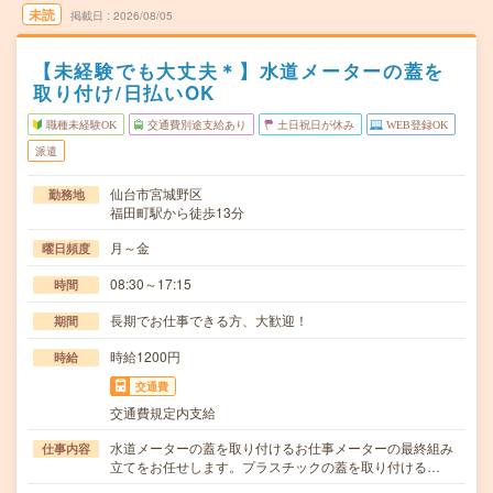
未読
掲載日
2026/08/05
【未経験でも大丈夫＊】水道メーターの蓋を
取り付け/日払いOK
職種未経験OK
交通費別途支給あり
土日祝日が休み
WEB登録OK
派遣
仙台市宮城野区
勤務地
福田町駅から徒歩13分
月～金
曜日頻度
08:30～17:15
時間
長期でお仕事できる方、大歓迎！
期間
時給1200円
時給
交通費
交通費規定内支給
水道メーターの蓋を取り付けるお仕事メーターの最終組み
仕事内容
立てをお任せします。プラスチックの蓋を取り付ける…