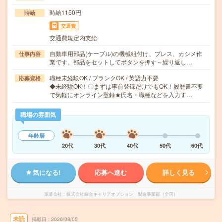
時給1150円
時給
交通費
交通費規定内支給
自動車用部品(ケーブル)の機械組付け、プレス、カシメ作
仕事内容
業です。部品をセットしてボタンを押す～繰り返し…
職種未経験OK / ブランクOK / 英語力不要
応募資格
◆未経験OK！〇まずは事前登録だけでもOK！履歴書不要
で気軽にオンライン登録★氏名・職種などを入力す…
職場の雰囲気
年齢層
20代
30代
40代
50代
60代
気になる!
応募へ進む
詳しく見る
派遣会社
株式会社綜合キャリアオプション 製造事業部（全国）
未読
掲載日
2026/08/05