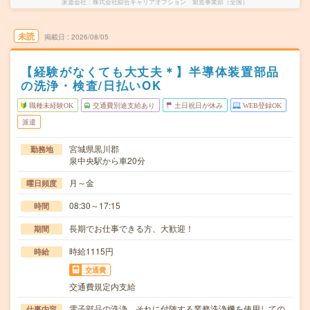
派遣会社
株式会社綜合キャリアオプション 製造事業部（全国）
未読
掲載日
2026/08/05
【経験がなくても大丈夫＊】半導体装置部品
の洗浄・検査/日払いOK
職種未経験OK
交通費別途支給あり
土日祝日が休み
WEB登録OK
派遣
宮城県黒川郡
勤務地
泉中央駅から車20分
月～金
曜日頻度
08:30～17:15
時間
長期でお仕事できる方、大歓迎！
期間
時給1115円
時給
交通費
交通費規定内支給
電子部品の洗浄、それに付随する業務洗浄機を使用しての
仕事内容