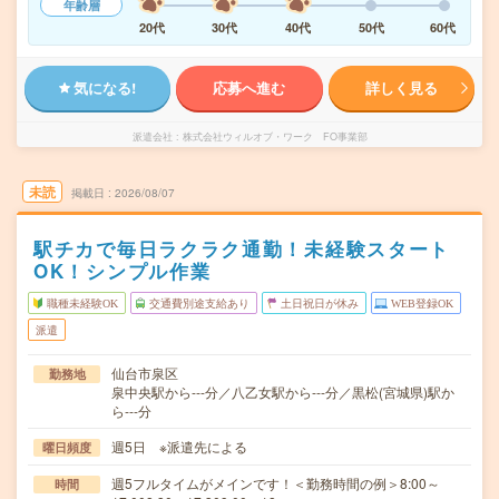
年齢層
20代
30代
40代
50代
60代
気になる!
応募へ進む
詳しく見る
派遣会社
株式会社ウィルオブ・ワーク FO事業部
未読
掲載日
2026/08/07
駅チカで毎日ラクラク通勤！未経験スタート
OK！シンプル作業
職種未経験OK
交通費別途支給あり
土日祝日が休み
WEB登録OK
派遣
仙台市泉区
勤務地
泉中央駅から---分／八乙女駅から---分／黒松(宮城県)駅か
ら---分
週5日 ※派遣先による
曜日頻度
週5フルタイムがメインです！＜勤務時間の例＞8:00～
時間