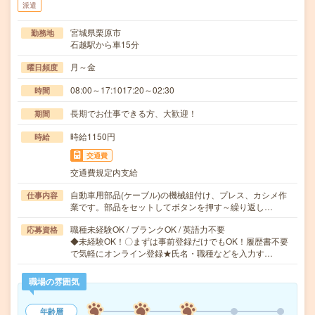
派遣
宮城県栗原市
勤務地
石越駅から車15分
月～金
曜日頻度
08:00～17:1017:20～02:30
時間
長期でお仕事できる方、大歓迎！
期間
時給1150円
時給
交通費
交通費規定内支給
自動車用部品(ケーブル)の機械組付け、プレス、カシメ作
仕事内容
業です。部品をセットしてボタンを押す～繰り返し…
職種未経験OK / ブランクOK / 英語力不要
応募資格
◆未経験OK！〇まずは事前登録だけでもOK！履歴書不要
で気軽にオンライン登録★氏名・職種などを入力す…
職場の雰囲気
年齢層