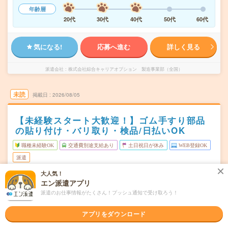
年齢層
20代
30代
40代
50代
60代
気になる!
応募へ進む
詳しく見る
派遣会社
株式会社綜合キャリアオプション 製造事業部（全国）
未読
掲載日
2026/08/05
【未経験スタート大歓迎！】ゴム手すり部品
の貼り付け・バリ取り・検品/日払いOK
職種未経験OK
交通費別途支給あり
土日祝日が休み
WEB登録OK
派遣
大人気！
仙台市宮城野区
勤務地
エン派遣アプリ
中野栄駅から車15分
派遣のお仕事情報がたくさん！プッシュ通知で受け取ろう！
月～金
曜日頻度
アプリをダウンロード
08:30～17:3017:00～01:30
時間