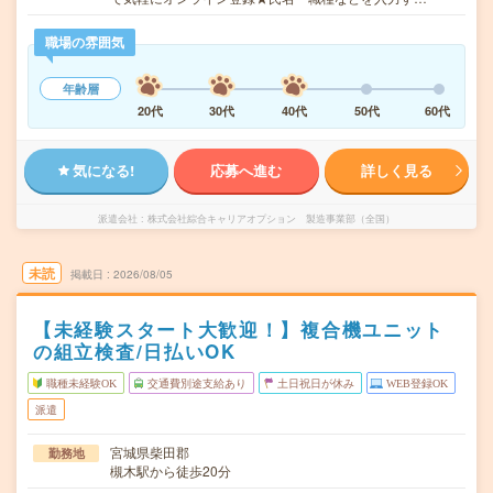
職場の雰囲気
年齢層
20代
30代
40代
50代
60代
気になる!
応募へ進む
詳しく見る
派遣会社
株式会社綜合キャリアオプション 製造事業部（全国）
未読
掲載日
2026/08/05
【未経験スタート大歓迎！】複合機ユニット
の組立検査/日払いOK
職種未経験OK
交通費別途支給あり
土日祝日が休み
WEB登録OK
派遣
宮城県柴田郡
勤務地
槻木駅から徒歩20分