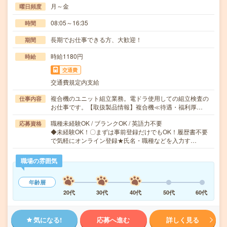
月～金
曜日頻度
08:05～16:35
時間
長期でお仕事できる方、大歓迎！
期間
時給1180円
時給
交通費
交通費規定内支給
複合機のユニット組立業務。電ドラ使用しての組立検査の
仕事内容
お仕事です。【取扱製品情報】複合機≪待遇・福利厚…
職種未経験OK / ブランクOK / 英語力不要
応募資格
◆未経験OK！〇まずは事前登録だけでもOK！履歴書不要
で気軽にオンライン登録★氏名・職種などを入力す…
職場の雰囲気
年齢層
20代
30代
40代
50代
60代
気になる!
応募へ進む
詳しく見る