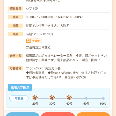
シフト制
曜日頻度
08:30～17:0008:30～16:4516:30～00:45
時間
長期でお仕事できる方、大歓迎！
期間
時給1200～1270円
時給
交通費
交通費規定内支給
精密部品の組立オペレーター業務、検査、部品セットその
仕事内容
他付随する業務です。電子部品のリレー製品、回路に…
ブランクOK / 英語力不要
応募資格
◆経験者歓迎！◆ExcelやWordの操作できる方歓迎！〇ま
ずは事前登録だけでもOK！履歴書不要で気…
職場の雰囲気
年齢層
20代
30代
40代
50代
60代