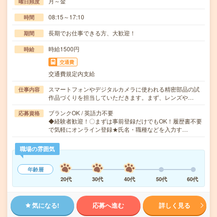
月～金
曜日頻度
08:15～17:10
時間
長期でお仕事できる方、大歓迎！
期間
時給1500円
時給
交通費
交通費規定内支給
スマートフォンやデジタルカメラに使われる精密部品の試
仕事内容
作品づくりを担当していただきます。まず、レンズや…
ブランクOK / 英語力不要
応募資格
◆経験者歓迎！〇まずは事前登録だけでもOK！履歴書不要
で気軽にオンライン登録★氏名・職種などを入力す…
職場の雰囲気
年齢層
20代
30代
40代
50代
60代
気になる!
応募へ進む
詳しく見る