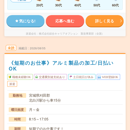
20代
30代
40代
50代
60代
気になる!
応募へ進む
詳しく見る
派遣会社
株式会社綜合キャリアオプション 製造事業部（全国）
未読
掲載日
2026/08/05
《短期のお仕事》アルミ製品の加工/日払い
OK
職種未経験OK
交通費別途支給あり
土日祝日が休み
WEB登録OK
派遣
宮城県刈田郡
勤務地
北白川駅から車15分
月～金
曜日頻度
8:15～17:05
時間
短期でのお仕事です！
期間