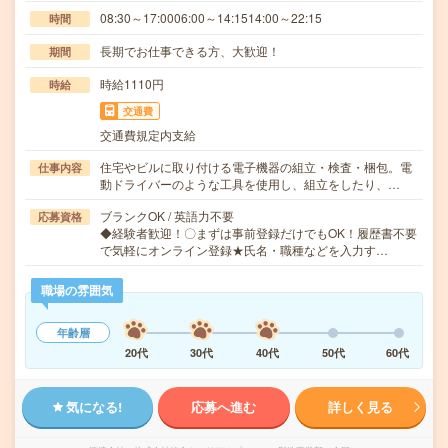
08:30～17:0006:00～14:1514:00～22:15
時間
長期でお仕事できる方、大歓迎！
期間
時給1110円
時給
交通費
交通費規定内支給
住宅やビルに取り付ける電子機器の組立・検査・梱包。電
仕事内容
動ドライバーのような工具を使用し、組立をしたり、…
ブランクOK / 英語力不要
応募資格
◆経験者歓迎！〇まずは事前登録だけでもOK！履歴書不要
で気軽にオンライン登録★氏名・職種などを入力す…
職場の雰囲気
年齢層
20代
30代
40代
50代
60代
気になる!
応募へ進む
詳しく見る