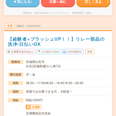
気になる!
応募へ進む
詳しく見る
派遣会社
株式会社綜合キャリアオプション 製造事業部（全国）
未読
掲載日
2026/08/05
【経験者×ブラッシュUP！！】リレー部品の
洗浄/日払いOK
交通費別途支給あり
土日祝日が休み
WEB登録OK
派遣
宮城県白石市
勤務地
白石(宮城県)駅から車7分
月～金
曜日頻度
08:30～17:0008:30～16:4516:30～00:45
時間
長期でお仕事できる方、大歓迎！
期間
時給1200円
時給
交通費
交通費規定内支給