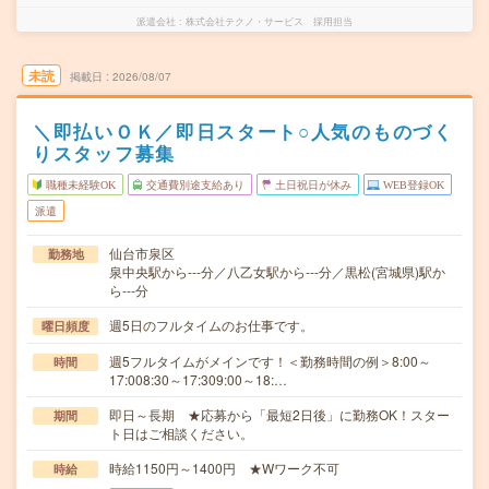
派遣会社
株式会社テクノ・サービス 採用担当
未読
掲載日
2026/08/07
＼即払いＯＫ／即日スタート○人気のものづく
りスタッフ募集
職種未経験OK
交通費別途支給あり
土日祝日が休み
WEB登録OK
派遣
仙台市泉区
勤務地
泉中央駅から---分／八乙女駅から---分／黒松(宮城県)駅か
ら---分
週5日のフルタイムのお仕事です。
曜日頻度
週5フルタイムがメインです！＜勤務時間の例＞8:00～
時間
17:008:30～17:309:00～18:…
即日～長期 ★応募から「最短2日後」に勤務OK！スター
期間
ト日はご相談ください。
時給1150円～1400円 ★Wワーク不可
時給