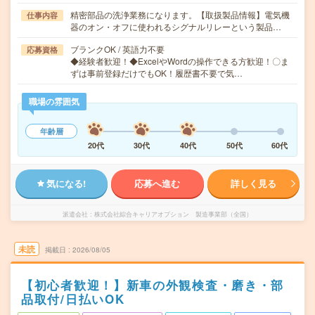
精密部品の洗浄業務になります。【取扱製品情報】電気機
仕事内容
器のオン・オフに使われるシグナルリレーという製品…
ブランクOK / 英語力不要
応募資格
◆経験者歓迎！◆ExcelやWordの操作できる方歓迎！〇ま
ずは事前登録だけでもOK！履歴書不要で気…
職場の雰囲気
年齢層
20代
30代
40代
50代
60代
気になる!
応募へ進む
詳しく見る
派遣会社
株式会社綜合キャリアオプション 製造事業部（全国）
未読
掲載日
2026/08/05
【初心者歓迎！】新車の外観検査・磨き・部
品取付/日払いOK