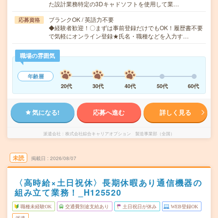
た設計業務特定の3Dキャドソフトを使用して業…
ブランクOK / 英語力不要
応募資格
◆経験者歓迎！〇まずは事前登録だけでもOK！履歴書不要
で気軽にオンライン登録★氏名・職種などを入力す…
職場の雰囲気
年齢層
20代
30代
40代
50代
60代
気になる!
応募へ進む
詳しく見る
派遣会社
株式会社綜合キャリアオプション 製造事業部（全国）
未読
掲載日
2026/08/07
〈高時給×土日祝休〉長期休暇あり通信機器の
組み立て業務！_H125520
職種未経験OK
交通費別途支給あり
土日祝日が休み
WEB登録OK