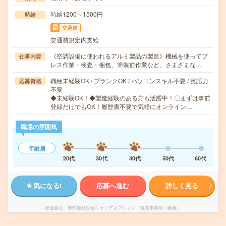
時給1200～1500円
時給
交通費
交通費規定内支給
《空調設備に使われるアルミ製品の製造》機械を使ってプ
仕事内容
レス作業・検査・梱包、塗装前作業など、さまざまな…
職種未経験OK / ブランクOK / パソコンスキル不要 / 英語力
応募資格
不要
◆未経験OK！◆製造経験のある方も活躍中！〇まずは事前
登録だけでもOK！履歴書不要で気軽にオンライン…
職場の雰囲気
年齢層
20代
30代
40代
50代
60代
気になる!
応募へ進む
詳しく見る
派遣会社
株式会社綜合キャリアオプション 製造事業部（全国）