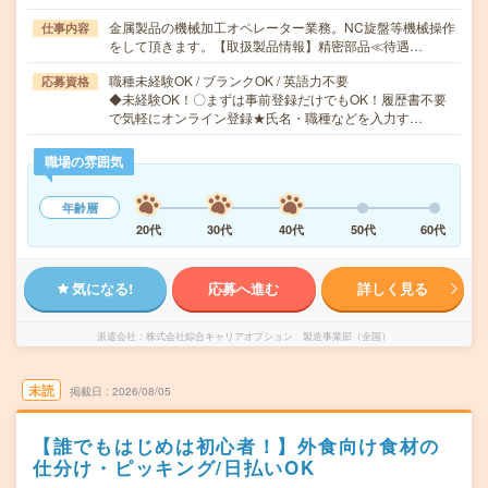
金属製品の機械加工オペレーター業務。NC旋盤等機械操作
仕事内容
をして頂きます。【取扱製品情報】精密部品≪待遇…
職種未経験OK / ブランクOK / 英語力不要
応募資格
◆未経験OK！〇まずは事前登録だけでもOK！履歴書不要
で気軽にオンライン登録★氏名・職種などを入力す…
職場の雰囲気
年齢層
20代
30代
40代
50代
60代
気になる!
応募へ進む
詳しく見る
派遣会社
株式会社綜合キャリアオプション 製造事業部（全国）
未読
掲載日
2026/08/05
【誰でもはじめは初心者！】外食向け食材の
仕分け・ピッキング/日払いOK