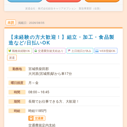
派遣会社
株式会社綜合キャリアオプション 製造事業部（全国）
未読
掲載日
2026/08/05
【未経験の方大歓迎！】組立・加工・食品製
造など/日払いOK
職種未経験OK
交通費別途支給あり
土日祝日が休み
WEB登録OK
派遣
宮城県柴田郡
勤務地
大河原(宮城県)駅から車17分
月～金
曜日頻度
08:00～16:45
時間
長期でお仕事できる方、大歓迎！
期間
時給1185円
時給
交通費
交通費規定内支給