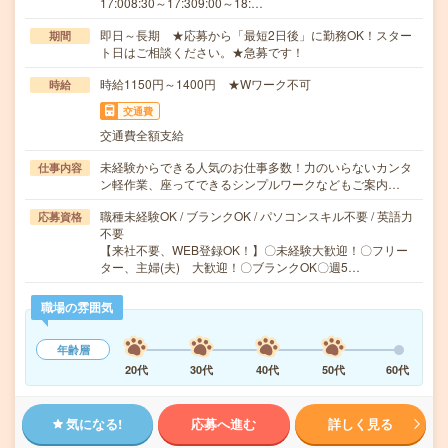
17:008:30～17:309:00～18:…
即日～長期 ★応募から「最短2日後」に勤務OK！スター
期間
ト日はご相談ください。★急募です！
時給1150円～1400円 ★Wワーク不可
時給
交通費
交通費全額支給
未経験からできる人気のお仕事多数！力のいらないカンタ
仕事内容
ン軽作業、座ってできるシンプルワークなどもご案内…
職種未経験OK / ブランクOK / パソコンスキル不要 / 英語力
応募資格
不要
【来社不要、WEB登録OK！】〇未経験大歓迎！〇フリー
ター、主婦(夫) 大歓迎！〇ブランクOK〇週5…
職場の雰囲気
年齢層
20代
30代
40代
50代
60代
気になる!
応募へ進む
詳しく見る