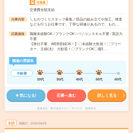
交通費
交通費全額支給
＼ものづくりスタッフ募集／部品の組み立てや加工、検査
仕事内容
などを行うお仕事です。丁寧な研修があるので、もの…
職種未経験OK / ブランクOK / パソコンスキル不要 / 英語力
応募資格
不要
【来社不要、WEB登録OK！】〇未経験大歓迎！〇フリー
ター、主婦(夫) 大歓迎！〇ブランクOK〇週5…
職場の雰囲気
年齢層
20代
30代
40代
50代
60代
気になる!
応募へ進む
詳しく見る
派遣会社
株式会社テクノ・サービス 採用担当
未読
掲載日
2026/08/06