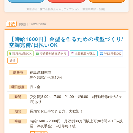
派遣会社
株式会社綜合キャリアオプション 製造事業部（全国）
未読
掲載日
2026/08/07
【時給1600円】金型を作るための模型づくり/
空調完備/日払いOK
職種未経験OK
交通費別途支給あり
土日祝日が休み
WEB登録OK
派遣
福島県相馬市
勤務地
駒ケ嶺駅から車10分
月～金
曜日頻度
(2交替)8:00～17:00、21:00～翌6:00 ※日勤研修(最大2ヶ
時間
月)あり
長期でお仕事できる方、大歓迎！
期間
時給1600～2000円 月収例33万円以上可(8時間×21日+残
時給
業・深夜手当) ※研修終了後