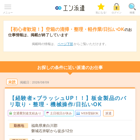
メニュー
気になる!
ログイン
検索
【初心者歓迎！】空箱の清掃・整理・軽作業/日払いOK
のお
仕事情報は、掲載が終了しています
掲載時の情報は、
ページ下部
からご覧いただけます。
お探しの条件に近い派遣のお仕事
未読
掲載日
2026/08/09
【経験者×ブラッシュUP！！】板金製品のバ
リ取り・整理・機械操作/日払いOK
交通費別途支給あり
土日祝日が休み
WEB登録OK
派遣
福島県東白川郡
勤務地
磐城石井駅から徒歩12分