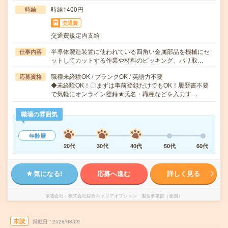
時給1400円
時給
交通費
交通費規定内支給
半導体製造装置に使われている四角い金属部品を機械にセ
仕事内容
ットしてカットする作業や材料のピッキング、バリ取…
職種未経験OK / ブランクOK / 英語力不要
応募資格
◆未経験OK！〇まずは事前登録だけでもOK！履歴書不要
で気軽にオンライン登録★氏名・職種などを入力す…
職場の雰囲気
年齢層
20代
30代
40代
50代
60代
気になる!
応募へ進む
詳しく見る
派遣会社
株式会社綜合キャリアオプション 製造事業部（全国）
未読
掲載日
2026/08/09