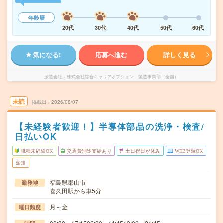
年齢層
20代
30代
40代
50代
60代
気になる!
応募へ進む
詳しく見る
派遣会社
株式会社綜合キャリアオプション 製造事業部（全国）
未読
掲載日
2026/08/07
【未経験者歓迎！】半導体部品の洗浄・検査/
日払いOK
職種未経験OK
交通費別途支給あり
土日祝日が休み
WEB登録OK
派遣
福島県郡山市
勤務地
喜久田駅から車5分
月～金
曜日頻度
08:30～17:1506:00～14:4513:00～21:45