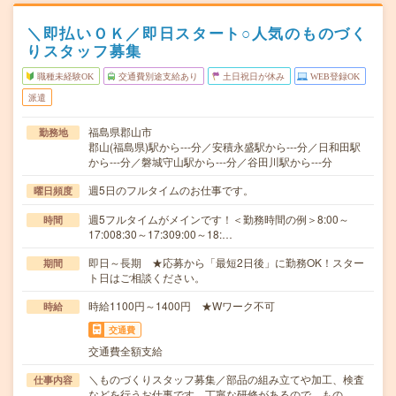
＼即払いＯＫ／即日スタート○人気のものづく
りスタッフ募集
職種未経験OK
交通費別途支給あり
土日祝日が休み
WEB登録OK
派遣
福島県郡山市
勤務地
郡山(福島県)駅から---分／安積永盛駅から---分／日和田駅
から---分／磐城守山駅から---分／谷田川駅から---分
週5日のフルタイムのお仕事です。
曜日頻度
週5フルタイムがメインです！＜勤務時間の例＞8:00～
時間
17:008:30～17:309:00～18:…
即日～長期 ★応募から「最短2日後」に勤務OK！スター
期間
ト日はご相談ください。
時給1100円～1400円 ★Wワーク不可
時給
交通費
交通費全額支給
＼ものづくりスタッフ募集／部品の組み立てや加工、検査
仕事内容
などを行うお仕事です。丁寧な研修があるので、もの…