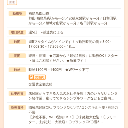
派遣
福島県郡山市
勤務地
郡山(福島県)駅から---分／安積永盛駅から---分／日和田駅
から---分／磐城守山駅から---分／谷田川駅から---分
週5日 ※派遣先による
曜日頻度
週5フルタイムがメインです！＜勤務時間の例＞8:00～
時間
17:008:30～17:309:00～18:…
即日～長期 ★応募から「最短2日後」に勤務OK！スター
期間
ト日はご相談ください。★急募です！
時給1100円～1400円 ★Wワーク不可
時給
交通費
交通費全額支給
未経験からできる人気のお仕事多数！力のいらないカンタ
仕事内容
ン軽作業、座ってできるシンプルワークなどもご案内…
職種未経験OK / ブランクOK / パソコンスキル不要 / 英語力
応募資格
不要
【来社不要、WEB登録OK！】〇未経験大歓迎！〇フリー
ター、主婦(夫) 大歓迎！〇ブランクOK〇週5…