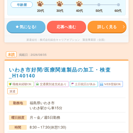
年齢層
20代
30代
40代
50代
60代
気になる!
応募へ進む
詳しく見る
派遣会社
株式会社綜合キャリアオプション 製造事業部（全国）
未読
掲載日
2026/08/05
いわき市好間/医療関連製品の加工・検査
_H140140
職種未経験OK
交通費別途支給あり
土日祝日が休み
WEB登録OK
派遣
福島県いわき市
勤務地
いわき駅から車15分
月～金／週5日勤務
曜日頻度
8:30～17:30(休憩1:30)
時間