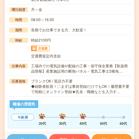
月～金
曜日頻度
08:00～16:30
時間
長期でお仕事できる方、大歓迎！
期間
時給2100円
時給
交通費
交通費規定内支給
工場内での電気設備や配線の工事・保守保全業務【取扱商
仕事内容
品情報】産業施設用の断熱パネル・電気工事士2種免…
ブランクOK / 英語力不要
応募資格
◆経験者歓迎！〇まずは事前登録だけでもOK！履歴書不要
で気軽にオンライン登録★氏名・職種などを入力す…
職場の雰囲気
年齢層
20代
30代
40代
50代
60代