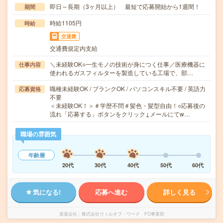
即日～長期（3ヶ月以上） 最短で応募開始から1週間！
期間
時給1105円
時給
交通費
交通費規定内支給
＼未経験OK○一生モノの技術が身につく仕事／医療機器に
仕事内容
使われるガスフィルターを製造している工場で、部…
職種未経験OK / ブランクOK / パソコンスキル不要 / 英語力
応募資格
不要
＜未経験OK！＞＃学歴不問＃髪色・髪型自由！○応募後の
流れ「応募する」ボタンをクリック↓メールにてw…
職場の雰囲気
年齢層
20代
30代
40代
50代
60代
気になる!
応募へ進む
詳しく見る
派遣会社
株式会社ウィルオブ・ワーク FO事業部