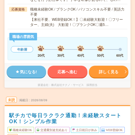
職種未経験OK / ブランクOK / パソコンスキル不要 / 英語力
応募資格
不要
【来社不要、WEB登録OK！】〇未経験大歓迎！〇フリー
ター、主婦(夫) 大歓迎！〇ブランクOK〇週5…
職場の雰囲気
年齢層
20代
30代
40代
50代
60代
気になる!
応募へ進む
詳しく見る
派遣会社
株式会社テクノ・サービス 採用担当
未読
掲載日
2026/08/09
駅チカで毎日ラクラク通勤！未経験スタート
OK！シンプル作業
職種未経験OK
交通費別途支給あり
土日祝日が休み
WEB登録OK