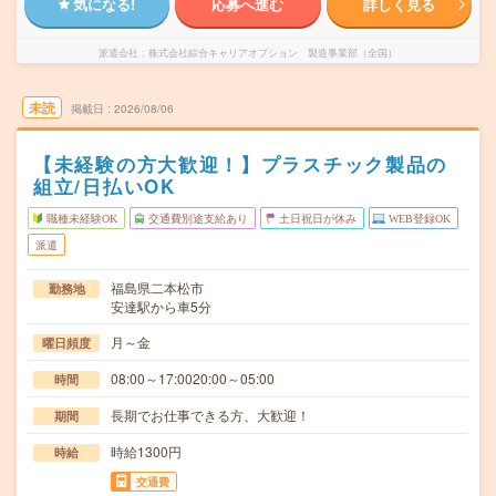
気になる!
応募へ進む
詳しく見る
派遣会社
株式会社綜合キャリアオプション 製造事業部（全国）
未読
掲載日
2026/08/06
【未経験の方大歓迎！】プラスチック製品の
組立/日払いOK
職種未経験OK
交通費別途支給あり
土日祝日が休み
WEB登録OK
派遣
福島県二本松市
勤務地
安達駅から車5分
月～金
曜日頻度
08:00～17:0020:00～05:00
時間
長期でお仕事できる方、大歓迎！
期間
時給1300円
時給
交通費