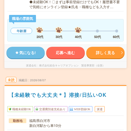
◆未経験OK！〇まずは事前登録だけでもOK！履歴書不要
で気軽にオンライン登録★氏名・職種などを入力す…
職場の雰囲気
年齢層
20代
30代
40代
50代
60代
気になる!
応募へ進む
詳しく見る
派遣会社
株式会社綜合キャリアオプション 製造事業部（全国）
未読
掲載日
2026/08/07
【未経験でも大丈夫＊】溶接/日払いOK
職種未経験OK
交通費別途支給あり
WEB登録OK
派遣
福島県白河市
勤務地
新白河駅から車10分