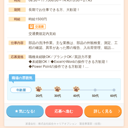
時間
長期でお仕事できる方、大歓迎！
期間
時給1500円
時給
交通費
交通費規定内支給
部品の洗浄作業。主な業務は、部品の外観検査、測定、工
仕事内容
程の確認、異常があった際の報告、入出荷管理、箱詰…
職種未経験OK / ブランクOK / 英語力不要
応募資格
◆未経験OK！◆ExcelやWordの操作できる方歓迎！
◆Power Pointの操作できる方歓迎！…
職場の雰囲気
年齢層
20代
30代
40代
50代
60代
気になる!
応募へ進む
詳しく見る
派遣会社
株式会社綜合キャリアオプション 製造事業部（全国）