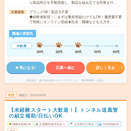
ら部品同士を手動溶接し、製品を組み立てる作業を行…
ブランクOK / 英語力不要
応募資格
◆経験者歓迎！〇まずは事前登録だけでもOK！履歴書不要
で気軽にオンライン登録★氏名・職種などを入力す…
職場の雰囲気
年齢層
20代
30代
40代
50代
60代
気になる!
応募へ進む
詳しく見る
派遣会社
株式会社綜合キャリアオプション 製造事業部（全国）
未読
掲載日
2026/08/09
【未経験スタート大歓迎！】トンネル送風管
の組立補助/日払いOK
職種未経験OK
交通費別途支給あり
土日祝日が休み
WEB登録OK