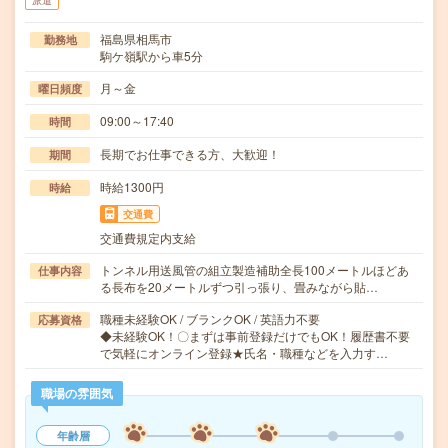
派遣
福島県相馬市
勤務地
駒ケ嶺駅から車5分
月～金
曜日頻度
09:00～17:40
時間
長期でお仕事できる方、大歓迎！
期間
時給1300円
時給
交通費
交通費規定内支給
トンネル用送風管の組立製造補助全長100メートルほどあ
仕事内容
る長布を20メートルずつ引っ張り、畳みながら貼…
職種未経験OK / ブランクOK / 英語力不要
応募資格
◆未経験OK！〇まずは事前登録だけでもOK！履歴書不要
で気軽にオンライン登録★氏名・職種などを入力す…
職場の雰囲気
年齢層