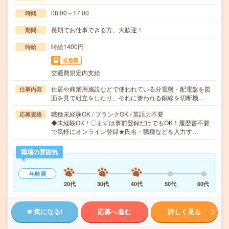
08:00～17:00
時間
長期でお仕事できる方、大歓迎！
期間
時給1400円
時給
交通費
交通費規定内支給
住居や商業用施設などで使われている分電盤・配電盤を図
仕事内容
面を見て組立をしたり、それに使われる銅線を切断機…
職種未経験OK / ブランクOK / 英語力不要
応募資格
◆未経験OK！〇まずは事前登録だけでもOK！履歴書不要
で気軽にオンライン登録★氏名・職種などを入力す…
職場の雰囲気
年齢層
20代
30代
40代
50代
60代
気になる!
応募へ進む
詳しく見る