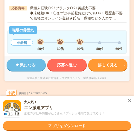
職種未経験OK / ブランクOK / 英語力不要
応募資格
◆未経験OK！〇まずは事前登録だけでもOK！履歴書不要
で気軽にオンライン登録★氏名・職種などを入力す…
職場の雰囲気
年齢層
20代
30代
40代
50代
60代
気になる!
応募へ進む
詳しく見る
派遣会社
株式会社綜合キャリアオプション 製造事業部（全国）
未読
掲載日
2026/08/05
大人気！
【経験がなくても大丈夫＊】半導体フィルタ
エン派遣アプリ
ーの組立・顕微鏡検査/日払いOK
派遣のお仕事情報がたくさん！プッシュ通知で受け取ろう！
職種未経験OK
交通費別途支給あり
土日祝日が休み
WEB登録OK
アプリをダウンロード
派遣