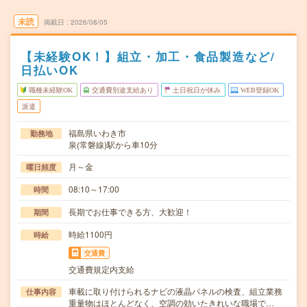
未読
掲載日
2026/08/05
【未経験OK！】組立・加工・食品製造など/
日払いOK
職種未経験OK
交通費別途支給あり
土日祝日が休み
WEB登録OK
派遣
福島県いわき市
勤務地
泉(常磐線)駅から車10分
月～金
曜日頻度
08:10～17:00
時間
長期でお仕事できる方、大歓迎！
期間
時給1100円
時給
交通費
交通費規定内支給
車載に取り付けられるナビの液晶パネルの検査、組立業務
仕事内容
重量物はほとんどなく、空調の効いたきれいな職場で…