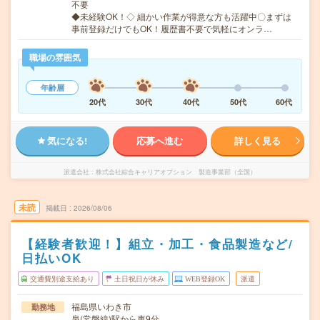
不要
◆未経験OK！◇ 細かい作業が得意な方も活躍中〇まずは
事前登録だけでもOK！履歴書不要で気軽にオンラ…
職場の雰囲気
年齢層
20代
30代
40代
50代
60代
気になる!
応募へ進む
詳しく見る
派遣会社
株式会社綜合キャリアオプション 製造事業部（全国）
未読
掲載日
2026/08/06
【経験者歓迎！】組立・加工・食品製造など/
日払いOK
交通費別途支給あり
土日祝日が休み
WEB登録OK
派遣
福島県いわき市
勤務地
泉(常磐線)駅から車9分