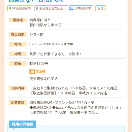
職種未経験OK
交通費別途支給あり
WEB登録OK
派遣
福島県白河市
勤務地
新白河駅から車10分
シフト制
曜日頻度
07:00～19:0019:00～07:00
時間
長期でお仕事できる方、大歓迎！
期間
時給1700円
時給
交通費
交通費規定内支給
・自動車に取付けられるETC車載器、車載カメラの組立
仕事内容
【取扱製品情報】ETC車載器、車載カメラ≪待遇・…
職種未経験OK / ブランクOK / 英語力不要
応募資格
◆未経験OK！◆ExcelやWordの操作できる方歓迎！〇まず
は事前登録だけでもOK！履歴書不要で気…
職場の雰囲気