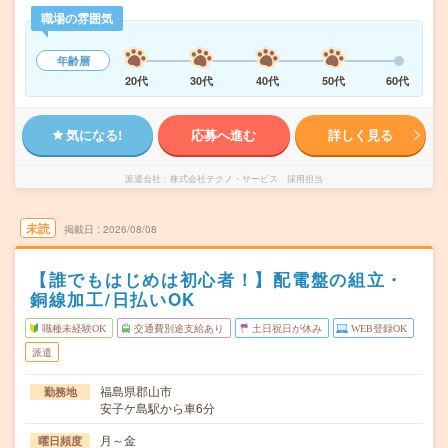
職場の雰囲気
年齢層
20代
30代
40代
50代
60代
気になる!
応募へ進む
詳しく見る
派遣会社
株式会社テクノ・サービス 採用担当
未読
掲載日
2026/08/08
【誰でもはじめは初心者！】配電盤の組立・
銅線加工/日払いOK
職種未経験OK
交通費別途支給あり
土日祝日が休み
WEB登録OK
派遣
福島県郡山市
勤務地
安子ケ島駅から車6分
月～金
曜日頻度