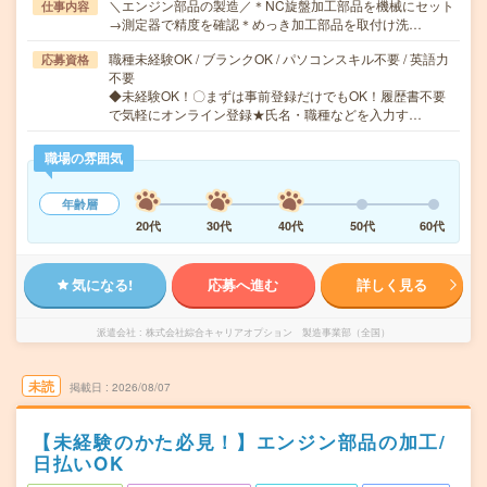
＼エンジン部品の製造／＊NC旋盤加工部品を機械にセット
仕事内容
→測定器で精度を確認＊めっき加工部品を取付け洗…
職種未経験OK / ブランクOK / パソコンスキル不要 / 英語力
応募資格
不要
◆未経験OK！〇まずは事前登録だけでもOK！履歴書不要
で気軽にオンライン登録★氏名・職種などを入力す…
職場の雰囲気
年齢層
20代
30代
40代
50代
60代
気になる!
応募へ進む
詳しく見る
派遣会社
株式会社綜合キャリアオプション 製造事業部（全国）
未読
掲載日
2026/08/07
【未経験のかた必見！】エンジン部品の加工/
日払いOK