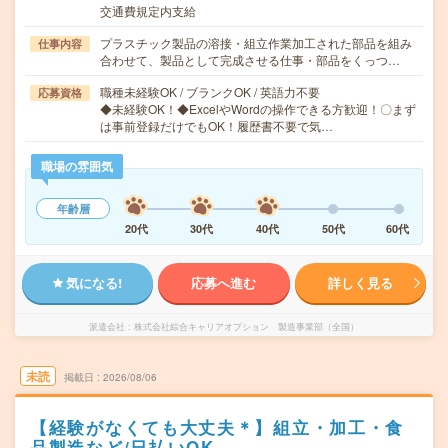
交通費規定内支給
プラスチック製品の溶接・組立作業加工された部品を組み
仕事内容
合わせて、製品として完成させる仕事・部品をくっつ…
職種未経験OK / ブランクOK / 英語力不要
応募資格
◆未経験OK！◆ExcelやWordの操作できる方歓迎！〇まず
は事前登録だけでもOK！履歴書不要で気…
職場の雰囲気
年齢層
20代
30代
40代
50代
60代
気になる!
応募へ進む
詳しく見る
派遣会社
株式会社綜合キャリアオプション 製造事業部（全国）
未読
掲載日
2026/08/06
【経験がなくても大丈夫＊】組立・加工・食
品製造など/日払いOK