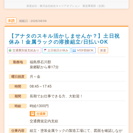
派遣会社
株式会社綜合キャリアオプション 製造事業部（全国）
未読
掲載日
2026/08/09
【アナタのスキル活かしませんか？】土日祝
休み！金属ラックの溶接組立/日払いOK
交通費別途支給あり
土日祝日が休み
WEB登録OK
派遣
福島県石川郡
勤務地
泉郷駅から車17分
月～金
曜日頻度
08:45～17:45
時間
長期でお仕事できる方、大歓迎！
期間
時給1300円
時給
交通費
交通費規定内支給
組立・塗装金属ラックの製造工場にて、図面を確認しなが
仕事内容