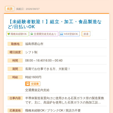
未読
掲載日
2026/08/07
【未経験者歓迎！】組立・加工・食品製造な
ど/日払いOK
職種未経験OK
交通費別途支給あり
WEB登録OK
派遣
福島県郡山市
勤務地
シフト制
曜日頻度
08:00～16:4016:00～00:40
時間
長期でお仕事できる方、大歓迎！
期間
時給1600円
時給
交通費
交通費規定内支給
半導体製造装置向けに使用される石英ガラス管の製造業務
仕事内容
です。主に、高温炉を使用した石英ガラスの熱加工設…
職種未経験OK / ブランクOK / 英語力不要
応募資格