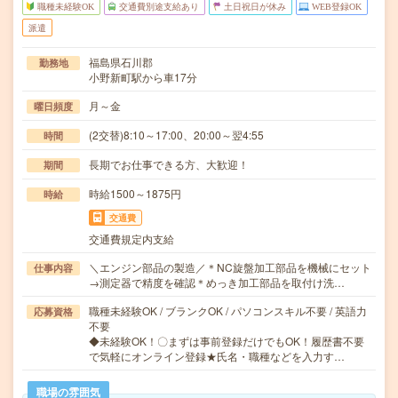
職種未経験OK
交通費別途支給あり
土日祝日が休み
WEB登録OK
派遣
福島県石川郡
勤務地
小野新町駅から車17分
月～金
曜日頻度
(2交替)8:10～17:00、20:00～翌4:55
時間
長期でお仕事できる方、大歓迎！
期間
時給1500～1875円
時給
交通費
交通費規定内支給
＼エンジン部品の製造／＊NC旋盤加工部品を機械にセット
仕事内容
→測定器で精度を確認＊めっき加工部品を取付け洗…
職種未経験OK / ブランクOK / パソコンスキル不要 / 英語力
応募資格
不要
◆未経験OK！〇まずは事前登録だけでもOK！履歴書不要
で気軽にオンライン登録★氏名・職種などを入力す…
職場の雰囲気