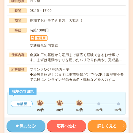
月～金
曜日頻度
08:15～17:00
時間
長期でお仕事できる方、大歓迎！
期間
時給1300円
時給
交通費
交通費規定内支給
金属加工の基礎から応用まで幅広く経験できるお仕事で
仕事内容
す。まずは電動やすりを用いたバリ取り作業や、完成品…
ブランクOK / 英語力不要
応募資格
◆経験者歓迎！〇まずは事前登録だけでもOK！履歴書不要
で気軽にオンライン登録★氏名・職種などを入力す…
職場の雰囲気
年齢層
20代
30代
40代
50代
60代
気になる!
応募へ進む
詳しく見る