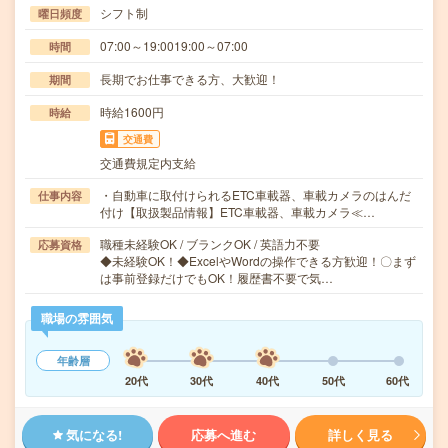
シフト制
曜日頻度
07:00～19:0019:00～07:00
時間
長期でお仕事できる方、大歓迎！
期間
時給1600円
時給
交通費
交通費規定内支給
・自動車に取付けられるETC車載器、車載カメラのはんだ
仕事内容
付け【取扱製品情報】ETC車載器、車載カメラ≪…
職種未経験OK / ブランクOK / 英語力不要
応募資格
◆未経験OK！◆ExcelやWordの操作できる方歓迎！〇まず
は事前登録だけでもOK！履歴書不要で気…
職場の雰囲気
年齢層
20代
30代
40代
50代
60代
気になる!
応募へ進む
詳しく見る