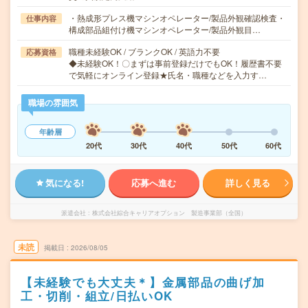
・熱成形プレス機マシンオペレーター/製品外観確認検査・
仕事内容
構成部品組付け機マシンオペレーター/製品外観目…
職種未経験OK / ブランクOK / 英語力不要
応募資格
◆未経験OK！〇まずは事前登録だけでもOK！履歴書不要
で気軽にオンライン登録★氏名・職種などを入力す…
職場の雰囲気
年齢層
20代
30代
40代
50代
60代
気になる!
応募へ進む
詳しく見る
派遣会社
株式会社綜合キャリアオプション 製造事業部（全国）
未読
掲載日
2026/08/05
【未経験でも大丈夫＊】金属部品の曲げ加
工・切削・組立/日払いOK