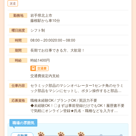
派遣
岩手県北上市
勤務地
藤根駅から車10分
シフト制
曜日頻度
08:00～20:0020:00～08:00
時間
長期でお仕事できる方、大歓迎！
期間
時給1400円
時給
交通費
交通費規定内支給
セラミック部品のマシンオペレーター1センチ角のセラミ
仕事内容
ック部品をマシンにセットし、ボタン操作すると部品…
職種未経験OK / ブランクOK / 英語力不要
応募資格
◆未経験OK！〇まずは事前登録だけでもOK！履歴書不要
で気軽にオンライン登録★氏名・職種などを入力す…
職場の雰囲気
年齢層