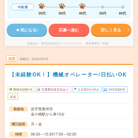
年齢層
20代
30代
40代
50代
60代
気になる!
応募へ進む
詳しく見る
派遣会社
株式会社綜合キャリアオプション 製造事業部（全国）
未読
掲載日
2026/08/05
【未経験OK！】機械オペレーター/日払いOK
職種未経験OK
交通費別途支給あり
土日祝日が休み
WEB登録OK
派遣
岩手県奥州市
勤務地
金ケ崎駅から車10分
月～金
曜日頻度
06:30～15:3017:30～02:30
時間