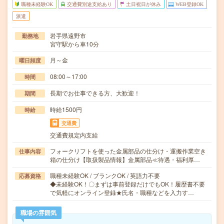
職種未経験OK
交通費別途支給あり
土日祝日が休み
WEB登録OK
派遣
岩手県遠野市
勤務地
宮守駅から車10分
月～金
曜日頻度
08:00～17:00
時間
長期でお仕事できる方、大歓迎！
期間
時給1500円
時給
交通費
交通費規定内支給
フォークリフトを使った金属部品の仕分け・運搬作業空き
仕事内容
箱の仕分け【取扱製品情報】金属部品≪待遇・福利厚…
職種未経験OK / ブランクOK / 英語力不要
応募資格
◆未経験OK！〇まずは事前登録だけでもOK！履歴書不要
で気軽にオンライン登録★氏名・職種などを入力す…
職場の雰囲気