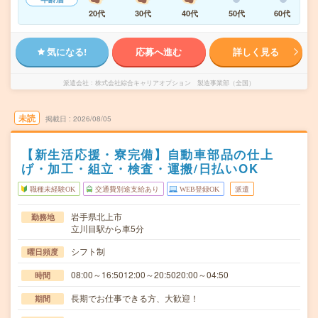
20代
30代
40代
50代
60代
気になる!
応募へ進む
詳しく見る
派遣会社
株式会社綜合キャリアオプション 製造事業部（全国）
未読
掲載日
2026/08/05
【新生活応援・寮完備】自動車部品の仕上
げ・加工・組立・検査・運搬/日払いOK
職種未経験OK
交通費別途支給あり
WEB登録OK
派遣
岩手県北上市
勤務地
立川目駅から車5分
シフト制
曜日頻度
08:00～16:5012:00～20:5020:00～04:50
時間
長期でお仕事できる方、大歓迎！
期間