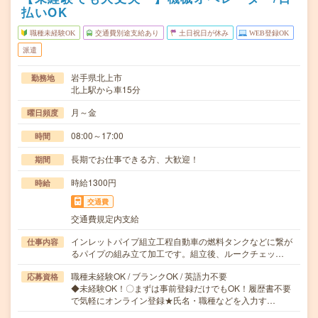
払いOK
職種未経験OK
交通費別途支給あり
土日祝日が休み
WEB登録OK
派遣
岩手県北上市
勤務地
北上駅から車15分
月～金
曜日頻度
08:00～17:00
時間
長期でお仕事できる方、大歓迎！
期間
時給1300円
時給
交通費
交通費規定内支給
インレットパイプ組立工程自動車の燃料タンクなどに繋が
仕事内容
るパイプの組み立て加工です。組立後、ルークチェッ…
職種未経験OK / ブランクOK / 英語力不要
応募資格
◆未経験OK！〇まずは事前登録だけでもOK！履歴書不要
で気軽にオンライン登録★氏名・職種などを入力す…