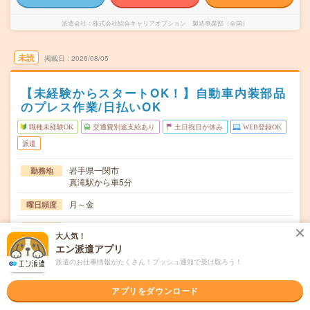
派遣会社
株式会社綜合キャリアオプション 製造事業部（全国）
未読
掲載日
2026/08/05
【未経験からスタートOK！】自動車内装部品
のプレス作業/日払いOK
職種未経験OK
交通費別途支給あり
土日祝日が休み
WEB登録OK
派遣
岩手県一関市
勤務地
真滝駅から車5分
月～金
曜日頻度
(2交替)8:00～16:55、20:25～翌5:20
時間
大人気！
エン派遣アプリ
長期でお仕事できる方、大歓迎！
期間
派遣のお仕事情報がたくさん！プッシュ通知で受け取ろう！
時給1400～1750円
時給
アプリをダウンロード
交通費
交通費規定内支給