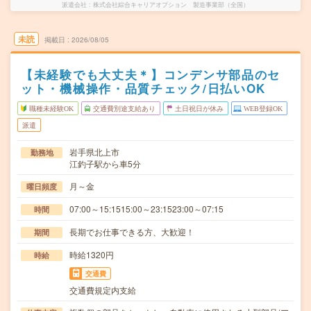
派遣会社
株式会社綜合キャリアオプション 製造事業部（全国）
未読
掲載日
2026/08/05
【未経験でも大丈夫＊】コンデンサ部品のセ
ット・機械操作・品質チェック/日払いOK
職種未経験OK
交通費別途支給あり
土日祝日が休み
WEB登録OK
派遣
岩手県北上市
勤務地
江釣子駅から車5分
月～金
曜日頻度
07:00～15:1515:00～23:1523:00～07:15
時間
長期でお仕事できる方、大歓迎！
期間
時給1320円
時給
交通費
交通費規定内支給