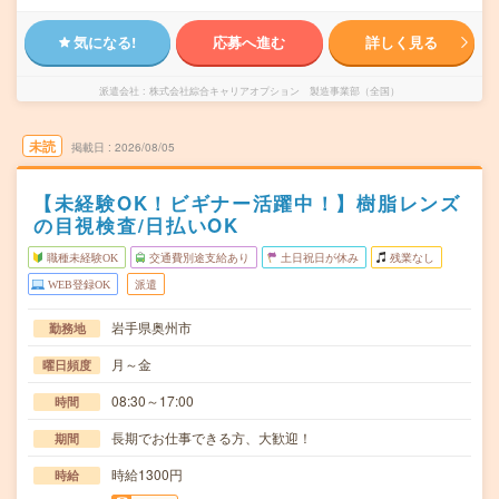
気になる!
応募へ進む
詳しく見る
派遣会社
株式会社綜合キャリアオプション 製造事業部（全国）
未読
掲載日
2026/08/05
【未経験OK！ビギナー活躍中！】樹脂レンズ
の目視検査/日払いOK
職種未経験OK
交通費別途支給あり
土日祝日が休み
残業なし
WEB登録OK
派遣
岩手県奥州市
勤務地
月～金
曜日頻度
08:30～17:00
時間
長期でお仕事できる方、大歓迎！
期間
時給1300円
時給