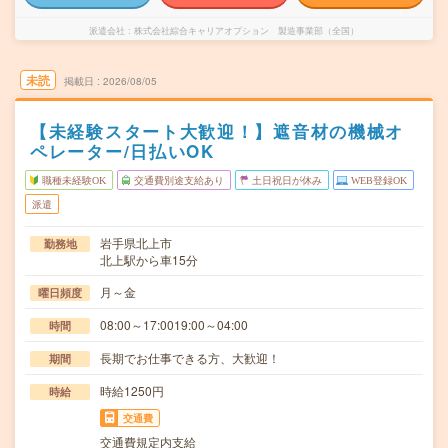
派遣会社
株式会社綜合キャリアオプション 製造事業部（全国）
未読
掲載日
2026/08/05
【未経験スタート大歓迎！】遮音材の機械オ
ペレーター/日払いOK
職種未経験OK
交通費別途支給あり
土日祝日が休み
WEB登録OK
派遣
岩手県北上市
勤務地
北上駅から車15分
月～金
曜日頻度
08:00～17:0019:00～04:00
時間
長期でお仕事できる方、大歓迎！
期間
時給1250円
時給
交通費
交通費規定内支給