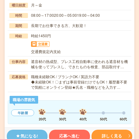
月～金
曜日頻度
08:00～17:0020:00～05:0019:00～04:00
時間
長期でお仕事できる方、大歓迎！
期間
時給1450円
時給
交通費
交通費規定内支給
遮音材の熱成型、プレス工程自動車に使われる遮音材を機
仕事内容
械を使ってプレスし、できたものを検査、部品取付す…
職種未経験OK / ブランクOK / 英語力不要
応募資格
◆未経験OK！〇まずは事前登録だけでもOK！履歴書不要
で気軽にオンライン登録★氏名・職種などを入力す…
職場の雰囲気
年齢層
20代
30代
40代
50代
60代
気になる!
応募へ進む
詳しく見る