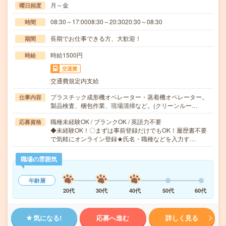
月～金
曜日頻度
08:30～17:0008:30～20:3020:30～08:30
時間
長期でお仕事できる方、大歓迎！
期間
時給1500円
時給
交通費
交通費規定内支給
プラスチック成形機オペレーター・蒸着機オペレーター。
仕事内容
製品検査、梱包作業、現場清掃など。(クリーンルー…
職種未経験OK / ブランクOK / 英語力不要
応募資格
◆未経験OK！〇まずは事前登録だけでもOK！履歴書不要
で気軽にオンライン登録★氏名・職種などを入力す…
職場の雰囲気
年齢層
20代
30代
40代
50代
60代
気になる!
応募へ進む
詳しく見る