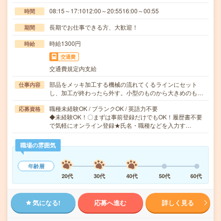
08:15～17:1012:00～20:5516:00～00:55
時間
長期でお仕事できる方、大歓迎！
期間
時給1300円
時給
交通費
交通費規定内支給
部品をメッキ加工する機械の流れてくるラインにセット
仕事内容
し、加工が終わったら外す。小型のものから大きめのも…
職種未経験OK / ブランクOK / 英語力不要
応募資格
◆未経験OK！〇まずは事前登録だけでもOK！履歴書不要
で気軽にオンライン登録★氏名・職種などを入力す…
職場の雰囲気
年齢層
20代
30代
40代
50代
60代
気になる!
応募へ進む
詳しく見る