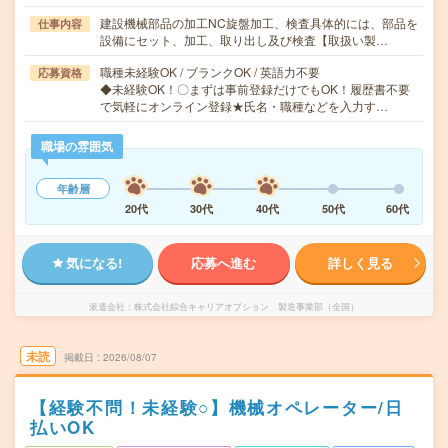
建設機械部品の加工NC旋盤加工、検査具体的には、部品を
仕事内容
設備にセット、加工、取り出し及び検査【取扱い製…
職種未経験OK / ブランクOK / 英語力不要
応募資格
◆未経験OK！〇まずは事前登録だけでもOK！履歴書不要
で気軽にオンライン登録★氏名・職種などを入力す…
職場の雰囲気
年齢層
20代
30代
40代
50代
60代
気になる!
応募へ進む
詳しく見る
派遣会社
株式会社綜合キャリアオプション 製造事業部（全国）
未読
掲載日
2026/08/07
【経験不問！未経験○】機械オペレーター/日
払いOK