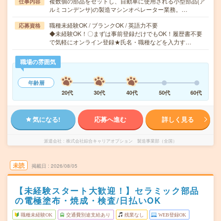
複数個の部品をセットし、自動車に使用される小型部品(ア
仕事内容
ルミコンデンサ)の製造マシンオペレーター業務。…
職種未経験OK / ブランクOK / 英語力不要
応募資格
◆未経験OK！〇まずは事前登録だけでもOK！履歴書不要
で気軽にオンライン登録★氏名・職種などを入力す…
職場の雰囲気
年齢層
20代
30代
40代
50代
60代
気になる!
応募へ進む
詳しく見る
派遣会社
株式会社綜合キャリアオプション 製造事業部（全国）
未読
掲載日
2026/08/05
【未経験スタート大歓迎！】セラミック部品
の電極塗布・焼成・検査/日払いOK
職種未経験OK
交通費別途支給あり
残業なし
WEB登録OK