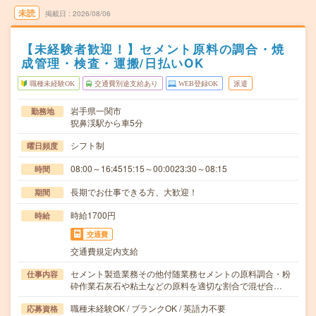
未読
掲載日
2026/08/06
【未経験者歓迎！】セメント原料の調合・焼
成管理・検査・運搬/日払いOK
職種未経験OK
交通費別途支給あり
WEB登録OK
派遣
岩手県一関市
勤務地
猊鼻渓駅から車5分
シフト制
曜日頻度
08:00～16:4515:15～00:0023:30～08:15
時間
長期でお仕事できる方、大歓迎！
期間
時給1700円
時給
交通費
交通費規定内支給
セメント製造業務その他付随業務セメントの原料調合・粉
仕事内容
砕作業石灰石や粘土などの原料を適切な割合で混ぜ合…
職種未経験OK / ブランクOK / 英語力不要
応募資格