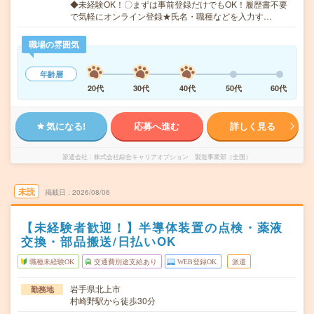
◆未経験OK！〇まずは事前登録だけでもOK！履歴書不要
で気軽にオンライン登録★氏名・職種などを入力す…
職場の雰囲気
年齢層
20代
30代
40代
50代
60代
気になる!
応募へ進む
詳しく見る
派遣会社
株式会社綜合キャリアオプション 製造事業部（全国）
未読
掲載日
2026/08/06
【未経験者歓迎！】半導体装置の点検・薬液
交換・部品搬送/日払いOK
職種未経験OK
交通費別途支給あり
WEB登録OK
派遣
岩手県北上市
勤務地
村崎野駅から徒歩30分