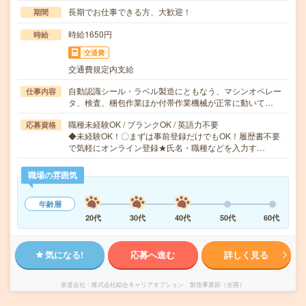
長期でお仕事できる方、大歓迎！
期間
時給1650円
時給
交通費
交通費規定内支給
自動認識シール・ラベル製造にともなう、マシンオペレー
仕事内容
タ、検査、梱包作業ほか付帯作業機械が正常に動いて…
職種未経験OK / ブランクOK / 英語力不要
応募資格
◆未経験OK！〇まずは事前登録だけでもOK！履歴書不要
で気軽にオンライン登録★氏名・職種などを入力す…
職場の雰囲気
年齢層
20代
30代
40代
50代
60代
気になる!
応募へ進む
詳しく見る
派遣会社
株式会社綜合キャリアオプション 製造事業部（全国）