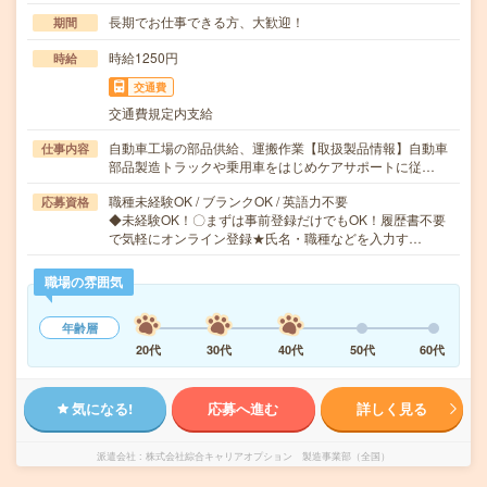
長期でお仕事できる方、大歓迎！
期間
時給1250円
時給
交通費
交通費規定内支給
自動車工場の部品供給、運搬作業【取扱製品情報】自動車
仕事内容
部品製造トラックや乗用車をはじめケアサポートに従…
職種未経験OK / ブランクOK / 英語力不要
応募資格
◆未経験OK！〇まずは事前登録だけでもOK！履歴書不要
で気軽にオンライン登録★氏名・職種などを入力す…
職場の雰囲気
年齢層
20代
30代
40代
50代
60代
気になる!
応募へ進む
詳しく見る
派遣会社
株式会社綜合キャリアオプション 製造事業部（全国）