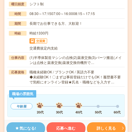
シフト制
曜日頻度
08:30～17:1507:00～16:0008:15～17:15
時間
長期でお仕事できる方、大歓迎！
期間
時給1330円
時給
交通費
交通費規定内支給
(1)半導体製造マシンの点検(2)薬液交換(3)パーツ搬送(メイ
仕事内容
ンは点検と薬液交換)薬液交換待機所で…
職種未経験OK / ブランクOK / 英語力不要
応募資格
◆未経験OK！〇まずは事前登録だけでもOK！履歴書不要
で気軽にオンライン登録★氏名・職種などを入力す…
職場の雰囲気
年齢層
20代
30代
40代
50代
60代
気になる!
応募へ進む
詳しく見る