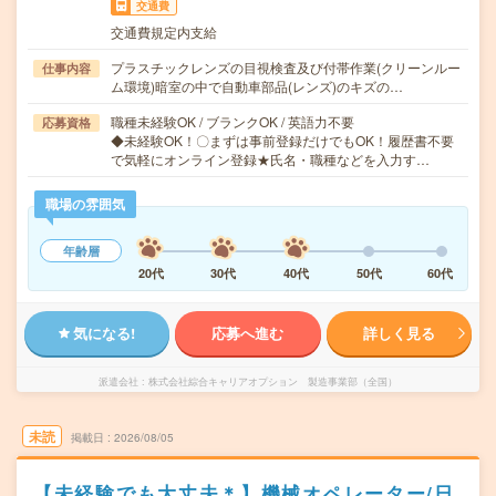
交通費
交通費規定内支給
プラスチックレンズの目視検査及び付帯作業(クリーンルー
仕事内容
ム環境)暗室の中で自動車部品(レンズ)のキズの…
職種未経験OK / ブランクOK / 英語力不要
応募資格
◆未経験OK！〇まずは事前登録だけでもOK！履歴書不要
で気軽にオンライン登録★氏名・職種などを入力す…
職場の雰囲気
年齢層
20代
30代
40代
50代
60代
気になる!
応募へ進む
詳しく見る
派遣会社
株式会社綜合キャリアオプション 製造事業部（全国）
未読
掲載日
2026/08/05
【未経験でも大丈夫＊】機械オペレーター/日