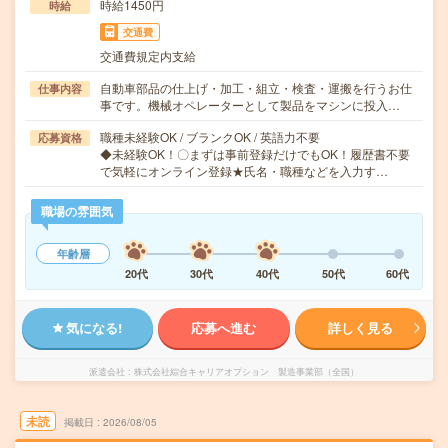
時給1450円
時給
交通費
交通費規定内支給
自動車部品の仕上げ・加工・組立・検査・運搬を行うお仕
仕事内容
事です。機械オペレーターとして製品をマシンに投入…
職種未経験OK / ブランクOK / 英語力不要
応募資格
◆未経験OK！〇まずは事前登録だけでもOK！履歴書不要
で気軽にオンライン登録★氏名・職種などを入力す…
職場の雰囲気
年齢層
20代
30代
40代
50代
60代
気になる!
応募へ進む
詳しく見る
派遣会社
株式会社綜合キャリアオプション 製造事業部（全国）
未読
掲載日
2026/08/05