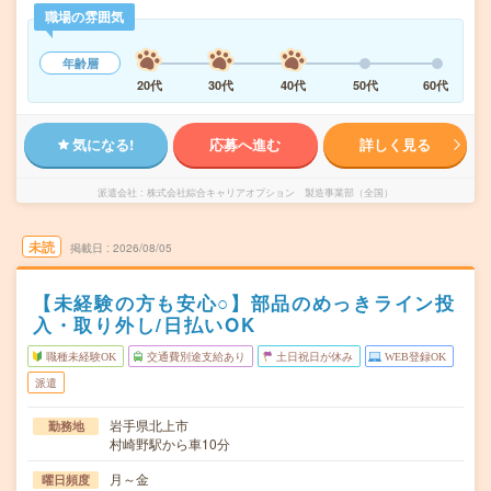
職場の雰囲気
年齢層
20代
30代
40代
50代
60代
気になる!
応募へ進む
詳しく見る
派遣会社
株式会社綜合キャリアオプション 製造事業部（全国）
未読
掲載日
2026/08/05
【未経験の方も安心○】部品のめっきライン投
入・取り外し/日払いOK
職種未経験OK
交通費別途支給あり
土日祝日が休み
WEB登録OK
派遣
岩手県北上市
勤務地
村崎野駅から車10分
月～金
曜日頻度