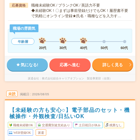
職種未経験OK / ブランクOK / 英語力不要
応募資格
◆未経験OK！〇まずは事前登録だけでもOK！履歴書不要
で気軽にオンライン登録★氏名・職種などを入力す…
職場の雰囲気
年齢層
20代
30代
40代
50代
60代
気になる!
応募へ進む
詳しく見る
派遣会社
株式会社綜合キャリアオプション 製造事業部（全国）
未読
掲載日
2026/08/05
【未経験の方も安心○】電子部品のセット・機
械操作・外観検査/日払いOK
職種未経験OK
交通費別途支給あり
土日祝日が休み
残業なし
WEB登録OK
派遣