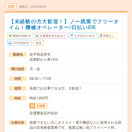
未読
掲載日
2026/08/05
【未経験の方大歓迎！】ノー残業でフリータ
イム！機械オペレーター/日払いOK
職種未経験OK
交通費別途支給あり
土日祝日が休み
残業なし
WEB登録OK
派遣
岩手県花巻市
勤務地
花巻駅から車10分
月～金
曜日頻度
08:30～17:00
時間
長期でお仕事できる方、大歓迎！
期間
時給1260円
時給
交通費
交通費規定内支給
残業できない方にオススメ！電子機器などに使用される部
仕事内容
品の目視検査業務です。残業は無い為プライベート時…