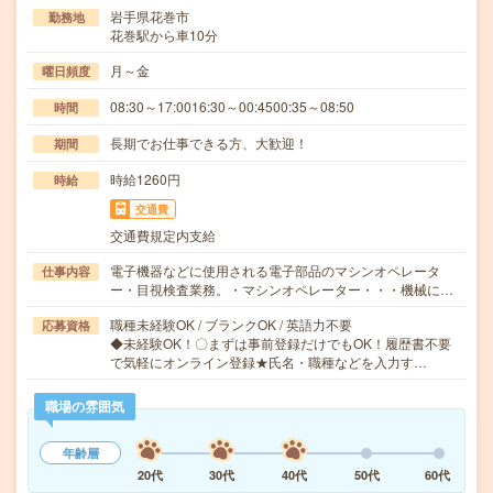
岩手県花巻市
勤務地
花巻駅から車10分
月～金
曜日頻度
08:30～17:0016:30～00:4500:35～08:50
時間
長期でお仕事できる方、大歓迎！
期間
時給1260円
時給
交通費
交通費規定内支給
電子機器などに使用される電子部品のマシンオペレータ
仕事内容
ー・目視検査業務。・マシンオペレーター・・・機械に…
職種未経験OK / ブランクOK / 英語力不要
応募資格
◆未経験OK！〇まずは事前登録だけでもOK！履歴書不要
で気軽にオンライン登録★氏名・職種などを入力す…
職場の雰囲気
年齢層
20代
30代
40代
50代
60代