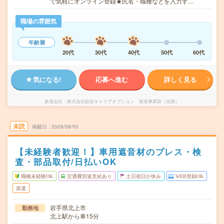
で気軽にオンライン登録★氏名・職種などを入力す…
職場の雰囲気
年齢層
20代
30代
40代
50代
60代
気になる!
応募へ進む
詳しく見る
派遣会社
株式会社綜合キャリアオプション 製造事業部（全国）
未読
掲載日
2026/08/05
【未経験者歓迎！】車用遮音材のプレス・検
査・部品取付/日払いOK
職種未経験OK
交通費別途支給あり
土日祝日が休み
WEB登録OK
派遣
岩手県北上市
勤務地
北上駅から車15分