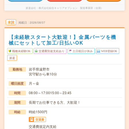
派遣会社
株式会社綜合キャリアオプション 製造事業部（全国）
未読
掲載日
2026/08/07
【未経験スタート大歓迎！】金属パーツを機
械にセットして加工/日払いOK
職種未経験OK
交通費別途支給あり
土日祝日が休み
WEB登録OK
派遣
岩手県遠野市
勤務地
宮守駅から車10分
月～金
曜日頻度
08:00～17:0015:00～23:45
時間
長期でお仕事できる方、大歓迎！
期間
時給1500円
時給
交通費
交通費規定内支給