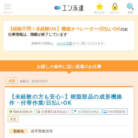
メニュー
気になる!
ログイン
検索
【経験不問！未経験OK】機械オペレーター/日払いOK
のお
仕事情報は、掲載が終了しています
掲載時の情報は、
ページ下部
からご覧いただけます。
お探しの条件に近い派遣のお仕事
未読
掲載日
2026/08/07
【未経験の方も安心○】樹脂部品の成形機操
作・付帯作業/日払いOK
職種未経験OK
交通費別途支給あり
土日祝日が休み
WEB登録OK
派遣
岩手県奥州市
勤務地