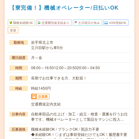
【寮完備！】機械オペレーター/日払いOK
職種未経験OK
交通費別途支給あり
土日祝日が休み
WEB登録OK
派遣
岩手県北上市
勤務地
立川目駅から車5分
月～金
曜日頻度
08:00～16:5012:00～20:5020:00～04:50
時間
長期でお仕事できる方、大歓迎！
期間
時給1450円
時給
交通費
交通費規定内支給
自動車部品の仕上げ・加工・組立・検査・運搬を行うお仕
仕事内容
事です。機械オペレーターとして製品をマシンに投入…
職種未経験OK / ブランクOK / 英語力不要
応募資格
◆未経験OK！〇まずは事前登録だけでもOK！履歴書不要