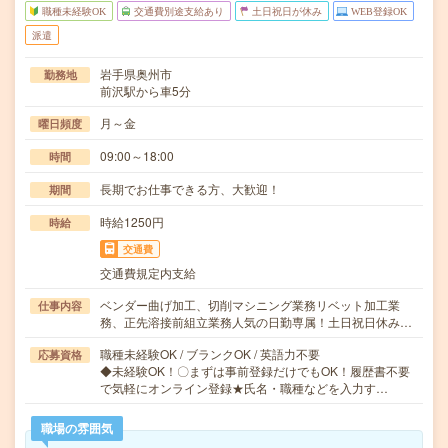
職種未経験OK
交通費別途支給あり
土日祝日が休み
WEB登録OK
派遣
岩手県奥州市
勤務地
前沢駅から車5分
月～金
曜日頻度
09:00～18:00
時間
長期でお仕事できる方、大歓迎！
期間
時給1250円
時給
交通費
交通費規定内支給
ベンダー曲げ加工、切削マシニング業務リベット加工業
仕事内容
務、正先溶接前組立業務人気の日勤専属！土日祝日休み…
職種未経験OK / ブランクOK / 英語力不要
応募資格
◆未経験OK！〇まずは事前登録だけでもOK！履歴書不要
で気軽にオンライン登録★氏名・職種などを入力す…
職場の雰囲気