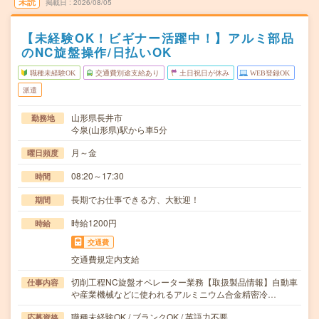
未読
掲載日
2026/08/05
【未経験OK！ビギナー活躍中！】アルミ部品
のNC旋盤操作/日払いOK
職種未経験OK
交通費別途支給あり
土日祝日が休み
WEB登録OK
派遣
山形県長井市
勤務地
今泉(山形県)駅から車5分
月～金
曜日頻度
08:20～17:30
時間
長期でお仕事できる方、大歓迎！
期間
時給1200円
時給
交通費
交通費規定内支給
切削工程NC旋盤オペレーター業務【取扱製品情報】自動車
仕事内容
や産業機械などに使われるアルミニウム合金精密冷…
職種未経験OK / ブランクOK / 英語力不要
応募資格