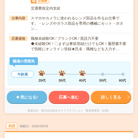
交通費
交通費規定内支給
スマホやカメラに使われるレンズ部品を作るお仕事で
仕事内容
す。・レンズやガラス部品を専用の機械にセット・ボタ
ン…
職種未経験OK / ブランクOK / 英語力不要
応募資格
◆未経験OK！〇まずは事前登録だけでもOK！履歴書不要
で気軽にオンライン登録★氏名・職種などを入力す…
職場の雰囲気
年齢層
20代
30代
40代
50代
60代
気になる!
応募へ進む
詳しく見る
派遣会社
株式会社綜合キャリアオプション 製造事業部（全国）
未読
掲載日
2026/08/05