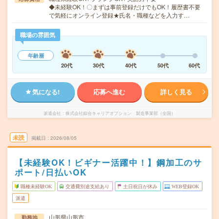
◆未経験OK！〇まずは事前登録だけでもOK！履歴書不要
で気軽にオンライン登録★氏名・職種などを入力す…
職場の雰囲気
年齢層
20代
30代
40代
50代
60代
気になる!
応募へ進む
詳しく見る
派遣会社
株式会社綜合キャリアオプション 製造事業部（全国）
未読
掲載日
2026/08/05
【未経験OK！ビギナー活躍中！】鋼加工のサ
ポート/日払いOK
職種未経験OK
交通費別途支給あり
土日祝日が休み
WEB登録OK
派遣
山形県山形市
勤務地