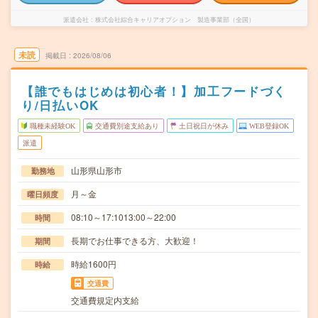
派遣会社
株式会社綜合キャリアオプション 製造事業部（全国）
未読
掲載日
2026/08/06
【誰でもはじめは初心者！】加工フードづく
り/日払いOK
職種未経験OK
交通費別途支給あり
土日祝日が休み
WEB登録OK
派遣
山形県山形市
勤務地
月～金
曜日頻度
08:10～17:1013:00～22:00
時間
長期でお仕事できる方、大歓迎！
期間
時給1600円
時給
交通費
交通費規定内支給