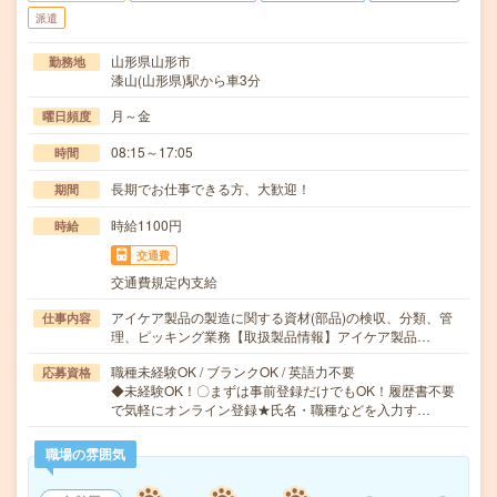
派遣
山形県山形市
勤務地
漆山(山形県)駅から車3分
月～金
曜日頻度
08:15～17:05
時間
長期でお仕事できる方、大歓迎！
期間
時給1100円
時給
交通費
交通費規定内支給
アイケア製品の製造に関する資材(部品)の検収、分類、管
仕事内容
理、ピッキング業務【取扱製品情報】アイケア製品…
職種未経験OK / ブランクOK / 英語力不要
応募資格
◆未経験OK！〇まずは事前登録だけでもOK！履歴書不要
で気軽にオンライン登録★氏名・職種などを入力す…
職場の雰囲気