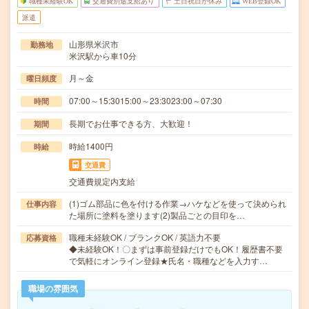
職種未経験OK
交通費別途支給あり
土日祝日が休み
WEB登録OK
派遣
山形県米沢市
勤務地
米沢駅から車10分
月～金
曜日頻度
07:00～15:3015:00～23:3023:00～07:30
時間
長期でお仕事できる方、大歓迎！
期間
時給1400円
時給
交通費
交通費規定内支給
(1)ゴム部品に色を付ける作業→ハケなどを使って決められ
仕事内容
た場所に塗料を塗ります(2)製品ごとの目印を…
職種未経験OK / ブランクOK / 英語力不要
応募資格
◆未経験OK！〇まずは事前登録だけでもOK！履歴書不要
で気軽にオンライン登録★氏名・職種などを入力す…
職場の雰囲気