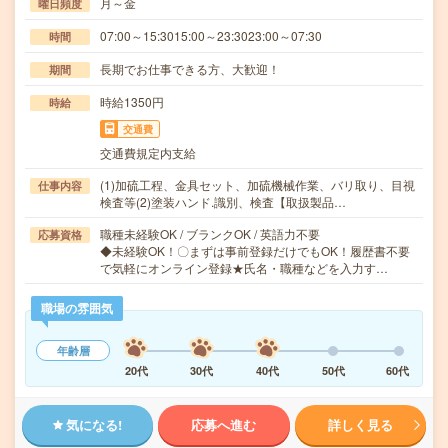
月～金
曜日頻度
07:00～15:3015:00～23:3023:00～07:30
時間
長期でお仕事できる方、大歓迎！
期間
時給1350円
時給
交通費
交通費規定内支給
(1)加硫工程、金具セット、加硫機械作業、バリ取り、目視
仕事内容
検査等(2)塗装ハンド.識別、検査【取扱製品…
職種未経験OK / ブランクOK / 英語力不要
応募資格
◆未経験OK！〇まずは事前登録だけでもOK！履歴書不要
で気軽にオンライン登録★氏名・職種などを入力す…
職場の雰囲気
年齢層
20代
30代
40代
50代
60代
気になる!
応募へ進む
詳しく見る