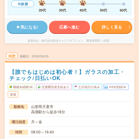
年齢層
20代
30代
40代
50代
60代
気になる!
応募へ進む
詳しく見る
派遣会社
株式会社綜合キャリアオプション 製造事業部（全国）
未読
掲載日
2026/08/05
【誰でもはじめは初心者！】ガラスの加工・
チェック/日払いOK
職種未経験OK
交通費別途支給あり
土日祝日が休み
WEB登録OK
派遣
山形県天童市
勤務地
高擶駅から徒歩18分
月～金
曜日頻度
08:00～16:40
時間