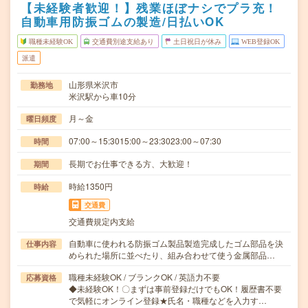
【未経験者歓迎！】残業ほぼナシでプラ充！
自動車用防振ゴムの製造/日払いOK
職種未経験OK
交通費別途支給あり
土日祝日が休み
WEB登録OK
派遣
山形県米沢市
勤務地
米沢駅から車10分
月～金
曜日頻度
07:00～15:3015:00～23:3023:00～07:30
時間
長期でお仕事できる方、大歓迎！
期間
時給1350円
時給
交通費
交通費規定内支給
自動車に使われる防振ゴム製品製造完成したゴム部品を決
仕事内容
められた場所に並べたり、組み合わせて使う金属部品…
職種未経験OK / ブランクOK / 英語力不要
応募資格
◆未経験OK！〇まずは事前登録だけでもOK！履歴書不要
で気軽にオンライン登録★氏名・職種などを入力す…