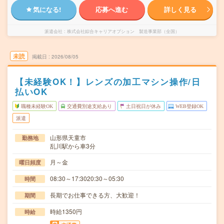
気になる!
応募へ進む
詳しく見る
派遣会社
株式会社綜合キャリアオプション 製造事業部（全国）
未読
掲載日
2026/08/05
【未経験OK！】レンズの加工マシン操作/日
払いOK
職種未経験OK
交通費別途支給あり
土日祝日が休み
WEB登録OK
派遣
山形県天童市
勤務地
乱川駅から車3分
月～金
曜日頻度
08:30～17:3020:30～05:30
時間
長期でお仕事できる方、大歓迎！
期間
時給1350円
時給