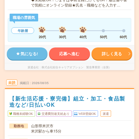
で気軽にオンライン登録★氏名・職種などを入力す…
職場の雰囲気
年齢層
20代
30代
40代
50代
60代
気になる!
応募へ進む
詳しく見る
派遣会社
株式会社綜合キャリアオプション 製造事業部（全国）
未読
掲載日
2026/08/05
【新生活応援・寮完備】組立・加工・食品製
造など/日払いOK
職種未経験OK
交通費別途支給あり
WEB登録OK
派遣
山形県米沢市
勤務地
米沢駅から車15分