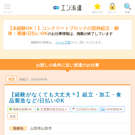
メニュー
気になる!
ログイン
検索
【未経験OK！】コンクリートブロックの型枠組立・解
体・補修/日払いOK
のお仕事情報は、掲載が終了しています
掲載時の情報は、
ページ下部
からご覧いただけます。
お探しの条件に近い派遣のお仕事
未読
掲載日
2026/08/06
【経験がなくても大丈夫＊】組立・加工・食
品製造など/日払いOK
職種未経験OK
交通費別途支給あり
土日祝日が休み
WEB登録OK
派遣
山形県山形市
勤務地