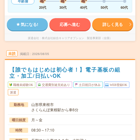
年齢層
20代
30代
40代
50代
60代
気になる!
応募へ進む
詳しく見る
派遣会社
株式会社綜合キャリアオプション 製造事業部（全国）
未読
掲載日
2026/08/05
【誰でもはじめは初心者！】電子基板の組
立・加工/日払いOK
職種未経験OK
交通費別途支給あり
土日祝日が休み
WEB登録OK
派遣
山形県東根市
勤務地
さくらんぼ東根駅から車6分
月～金
曜日頻度
08:30～17:10
時間