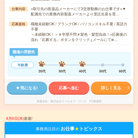
○取引先の医薬品メーカーにて3交替勤務のお仕事です○▼
仕事内容
配属先での業務内容製薬メーカーより受託生産を受…
職種未経験OK / ブランクOK / パソコンスキル不要 / 英語力
応募資格
不要
＜未経験OK！＞＃学歴不問＃髪色・髪型自由！○応募後の
流れ「応募する」ボタンをクリック↓メールにてw…
職場の雰囲気
年齢層
20代
30代
40代
50代
60代
気になる!
応募へ進む
詳しく見る
派遣会社
株式会社ウィルオブ・ワーク FO事業部
8月6日(木)
新着!
お仕事
★
トピックス
事務局注目の