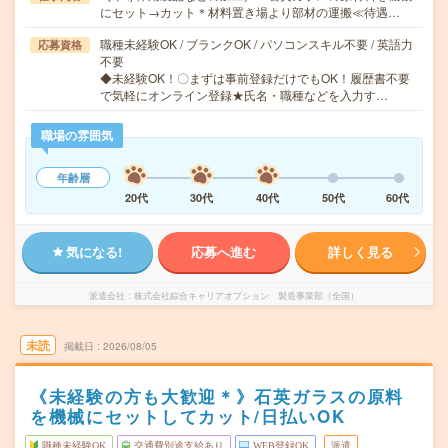
にセット→カット＊材料置き場より部材の運搬≪待遇…
職種未経験OK / ブランクOK / パソコンスキル不要 / 英語力
応募資格
不要
◆未経験OK！〇まずは事前登録だけでもOK！履歴書不要
で気軽にオンライン登録★氏名・職種などを入力す…
職場の雰囲気
年齢層
20代
30代
40代
50代
60代
気になる!
応募へ進む
詳しく見る
派遣会社
株式会社綜合キャリアオプション 製造事業部（全国）
未読
掲載日
2026/08/05
《未経験の方も大歓迎＊》石英ガラスの原料
を機械にセットしてカット/日払いOK
職種未経験OK
交通費別途支給あり
WEB登録OK
派遣