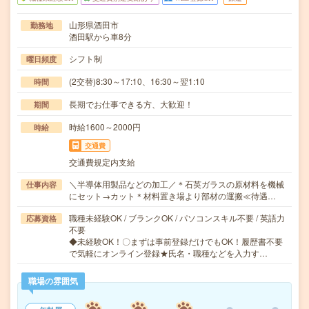
山形県酒田市
勤務地
酒田駅から車8分
シフト制
曜日頻度
(2交替)8:30～17:10、16:30～翌1:10
時間
長期でお仕事できる方、大歓迎！
期間
時給1600～2000円
時給
交通費
交通費規定内支給
＼半導体用製品などの加工／＊石英ガラスの原材料を機械
仕事内容
にセット→カット＊材料置き場より部材の運搬≪待遇…
職種未経験OK / ブランクOK / パソコンスキル不要 / 英語力
応募資格
不要
◆未経験OK！〇まずは事前登録だけでもOK！履歴書不要
で気軽にオンライン登録★氏名・職種などを入力す…
職場の雰囲気