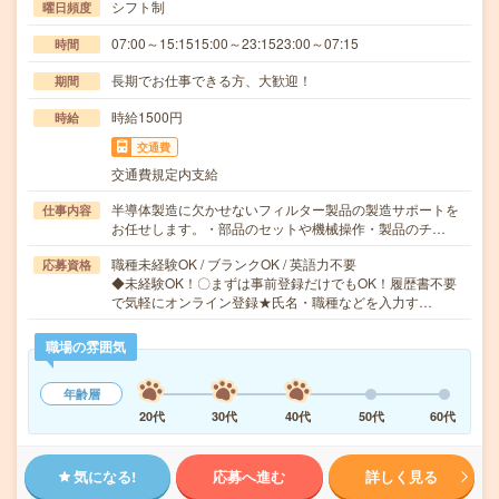
シフト制
曜日頻度
07:00～15:1515:00～23:1523:00～07:15
時間
長期でお仕事できる方、大歓迎！
期間
時給1500円
時給
交通費
交通費規定内支給
半導体製造に欠かせないフィルター製品の製造サポートを
仕事内容
お任せします。・部品のセットや機械操作・製品のチ…
職種未経験OK / ブランクOK / 英語力不要
応募資格
◆未経験OK！〇まずは事前登録だけでもOK！履歴書不要
で気軽にオンライン登録★氏名・職種などを入力す…
職場の雰囲気
年齢層
20代
30代
40代
50代
60代
気になる!
応募へ進む
詳しく見る