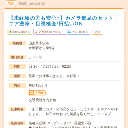
未読
掲載日
2026/08/05
【未経験の方も安心○】カメラ部品のセット・
エア洗浄・目視検査/日払いOK
職種未経験OK
交通費別途支給あり
WEB登録OK
派遣
山形県米沢市
勤務地
米沢駅から車9分
シフト制
曜日頻度
08:30～17:3017:25～02:25
時間
長期でお仕事できる方、大歓迎！
期間
時給1300円
時給
交通費
交通費規定内支給
・加工機にカメラの部品をセットしてスタートボタンを押
仕事内容
します。・加工が終わった製品を取り外し、エアスプ…
職種未経験OK / ブランクOK / 英語力不要
応募資格
◆未経験OK！〇まずは事前登録だけでもOK！履歴書不要