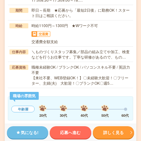
即日～長期 ★応募から「最短2日後」に勤務OK！スター
期間
ト日はご相談ください。
時給1100円～1300円 ★Wワーク不可
時給
交通費
交通費全額支給
＼ものづくりスタッフ募集／部品の組み立てや加工、検査
仕事内容
などを行うお仕事です。丁寧な研修があるので、もの…
職種未経験OK / ブランクOK / パソコンスキル不要 / 英語力
応募資格
不要
【来社不要、WEB登録OK！】〇未経験大歓迎！〇フリー
ター、主婦(夫) 大歓迎！〇ブランクOK〇週5…
職場の雰囲気
年齢層
20代
30代
40代
50代
60代
気になる!
応募へ進む
詳しく見る