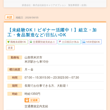
派遣会社
株式会社綜合キャリアオプション 製造事業部（全国）
未読
掲載日
2026/08/05
【未経験OK！ビギナー活躍中！】組立・加
工・食品製造など/日払いOK
職種未経験OK
交通費別途支給あり
土日祝日が休み
WEB登録OK
派遣
山形県米沢市
勤務地
米沢駅から車10分
月～金
曜日頻度
07:00～15:3015:00～23:3023:00～07:30
時間
長期でお仕事できる方、大歓迎！
期間
時給1350円
時給
交通費
交通費規定内支給