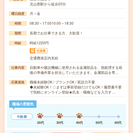
北山形駅から徒歩20分
月～金
曜日頻度
08:30～17:0010:00～18:30
時間
長期でお仕事できる方、大歓迎！
期間
時給1220円
時給
交通費
交通費規定内支給
自動車や建設機械に使用される金属部品を、熱処理する前
仕事内容
後の準備作業を担当していただきます。金属部品を専…
職種未経験OK / ブランクOK / 英語力不要
応募資格
◆未経験OK！〇まずは事前登録だけでもOK！履歴書不要
で気軽にオンライン登録★氏名・職種などを入力す…
職場の雰囲気
年齢層
20代
30代
40代
50代
60代