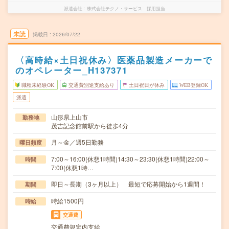
派遣会社
株式会社テクノ・サービス 採用担当
未読
掲載日
2026/07/22
〈高時給×土日祝休み〉医薬品製造メーカーで
のオペレーター_H137371
職種未経験OK
交通費別途支給あり
土日祝日が休み
WEB登録OK
派遣
山形県上山市
勤務地
茂吉記念館前駅から徒歩4分
月～金／週5日勤務
曜日頻度
7:00～16:00(休憩1時間)14:30～23:30(休憩1時間)22:00～
時間
7:00(休憩1時…
即日～長期（3ヶ月以上） 最短で応募開始から1週間！
期間
時給1500円
時給
交通費
交通費規定内支給