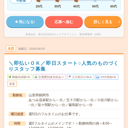
年齢層
20代
30代
40代
50代
60代
気になる!
応募へ進む
詳しく見る
派遣会社
株式会社綜合キャリアオプション 製造事業部（全国）
未読
掲載日
2026/08/03
＼即払いＯＫ／即日スタート○人気のものづく
りスタッフ募集
職種未経験OK
交通費別途支給あり
土日祝日が休み
WEB登録OK
派遣
山形県鶴岡市
勤務地
あつみ温泉駅から---分／五十川駅から---分／小岩川駅から-
--分／鼠ケ関駅から---分／藤島駅から---分
週5日のフルタイムのお仕事です。
曜日頻度
週5フルタイムがメインです！＜勤務時間の例＞8:00～
時間
17:008:30～17:309:00～18:…