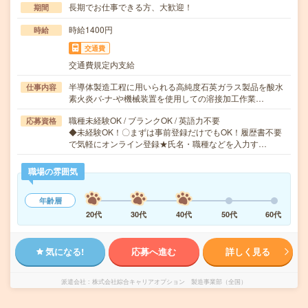
長期でお仕事できる方、大歓迎！
期間
時給1400円
時給
交通費
交通費規定内支給
半導体製造工程に用いられる高純度石英ガラス製品を酸水
仕事内容
素火炎バ-ナ-や機械装置を使用しての溶接加工作業…
職種未経験OK / ブランクOK / 英語力不要
応募資格
◆未経験OK！〇まずは事前登録だけでもOK！履歴書不要
で気軽にオンライン登録★氏名・職種などを入力す…
職場の雰囲気
年齢層
20代
30代
40代
50代
60代
気になる!
応募へ進む
詳しく見る
派遣会社
株式会社綜合キャリアオプション 製造事業部（全国）