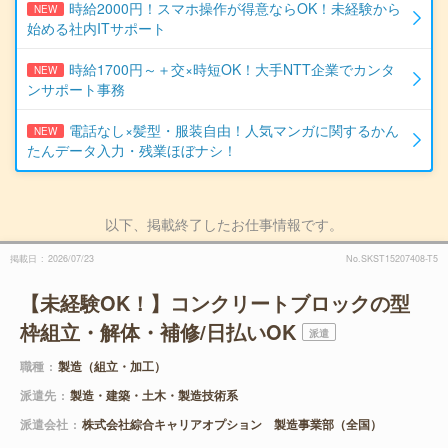
時給2000円！スマホ操作が得意ならOK！未経験から
NEW
始める社内ITサポート
時給1700円～＋交×時短OK！大手NTT企業でカンタ
NEW
ンサポート事務
電話なし×髪型・服装自由！人気マンガに関するかん
NEW
たんデータ入力・残業ほぼナシ！
以下、掲載終了したお仕事情報です。
掲載日
2026/07/23
No.SKST15207408-T5
【未経験OK！】コンクリートブロックの型
枠組立・解体・補修/日払いOK
派遣
職種
製造（組立・加工）
派遣先
製造・建築・土木・製造技術系
派遣会社
株式会社綜合キャリアオプション 製造事業部（全国）