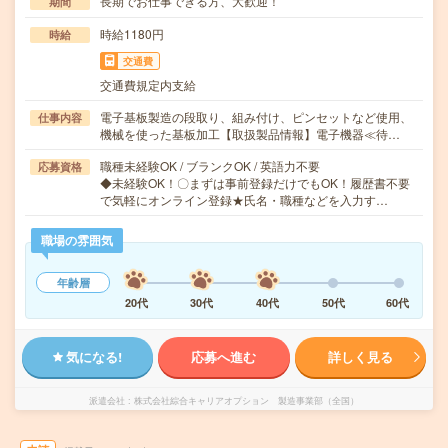
長期でお仕事できる方、大歓迎！
期間
時給1180円
時給
交通費
交通費規定内支給
電子基板製造の段取り、組み付け、ピンセットなど使用、
仕事内容
機械を使った基板加工【取扱製品情報】電子機器≪待…
職種未経験OK / ブランクOK / 英語力不要
応募資格
◆未経験OK！〇まずは事前登録だけでもOK！履歴書不要
で気軽にオンライン登録★氏名・職種などを入力す…
職場の雰囲気
年齢層
20代
30代
40代
50代
60代
気になる!
応募へ進む
詳しく見る
派遣会社
株式会社綜合キャリアオプション 製造事業部（全国）