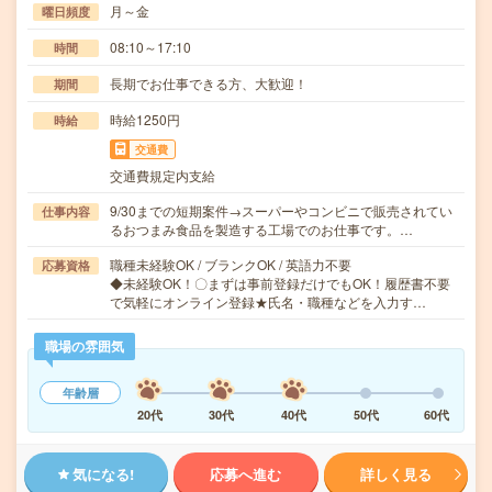
月～金
曜日頻度
08:10～17:10
時間
長期でお仕事できる方、大歓迎！
期間
時給1250円
時給
交通費
交通費規定内支給
9/30までの短期案件→スーパーやコンビニで販売されてい
仕事内容
るおつまみ食品を製造する工場でのお仕事です。…
職種未経験OK / ブランクOK / 英語力不要
応募資格
◆未経験OK！〇まずは事前登録だけでもOK！履歴書不要
で気軽にオンライン登録★氏名・職種などを入力す…
職場の雰囲気
年齢層
20代
30代
40代
50代
60代
気になる!
応募へ進む
詳しく見る