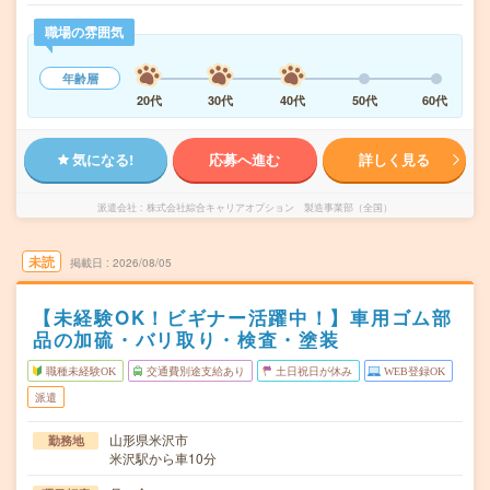
職場の雰囲気
年齢層
20代
30代
40代
50代
60代
気になる!
応募へ進む
詳しく見る
派遣会社
株式会社綜合キャリアオプション 製造事業部（全国）
未読
掲載日
2026/08/05
【未経験OK！ビギナー活躍中！】車用ゴム部
品の加硫・バリ取り・検査・塗装
職種未経験OK
交通費別途支給あり
土日祝日が休み
WEB登録OK
派遣
山形県米沢市
勤務地
米沢駅から車10分