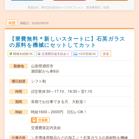
派遣会社
株式会社綜合キャリアオプション 製造事業部（全国）
未読
掲載日
2026/08/05
【寮費無料＊新しいスタートに】石英ガラス
の原料を機械にセットしてカット
職種未経験OK
交通費別途支給あり
WEB登録OK
派遣
山形県酒田市
勤務地
酒田駅から車8分
シフト制
曜日頻度
(2交替)8:30～17:10、16:30～翌1:10
時間
長期でお仕事できる方、大歓迎！
期間
時給1600～2000円 日払いOK！
時給
交通費
交通費規定内支給
＼半導体用製品などの加工／＊石英ガラスの原材料を機械
仕事内容