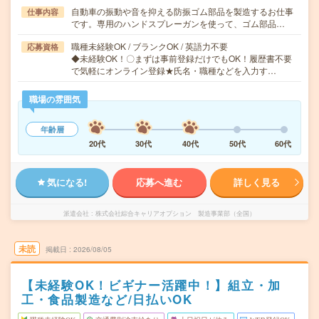
自動車の振動や音を抑える防振ゴム部品を製造するお仕事
仕事内容
です。専用のハンドスプレーガンを使って、ゴム部品…
職種未経験OK / ブランクOK / 英語力不要
応募資格
◆未経験OK！〇まずは事前登録だけでもOK！履歴書不要
で気軽にオンライン登録★氏名・職種などを入力す…
職場の雰囲気
年齢層
20代
30代
40代
50代
60代
気になる!
応募へ進む
詳しく見る
派遣会社
株式会社綜合キャリアオプション 製造事業部（全国）
未読
掲載日
2026/08/05
【未経験OK！ビギナー活躍中！】組立・加
工・食品製造など/日払いOK