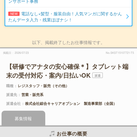
ンサポート事務
電話なし×髪型・服装自由！人気マンガに関するかん
NEW
たんデータ入力・残業ほぼナシ！
以下、掲載終了したお仕事情報です。
掲載日
2026/07/23
No.SKST15107721-T5
【研修でアナタの安心確保＊】タブレット端
末の受付対応・案内/日払いOK
派遣
職種
レジスタッフ・販売（その他）
派遣先
営業・販売系
派遣会社
株式会社綜合キャリアオプション 製造事業部（全国）
募集情報
お仕事の概要