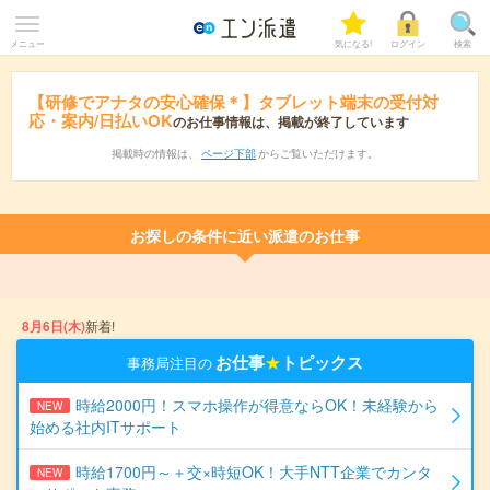
メニュー
気になる!
ログイン
検索
【研修でアナタの安心確保＊】タブレット端末の受付対
応・案内/日払いOK
のお仕事情報は、掲載が終了しています
掲載時の情報は、
ページ下部
からご覧いただけます。
お探しの条件に近い派遣のお仕事
8月6日(木)
新着!
お仕事
★
トピックス
事務局注目の
時給2000円！スマホ操作が得意ならOK！未経験から
NEW
始める社内ITサポート
時給1700円～＋交×時短OK！大手NTT企業でカンタ
NEW