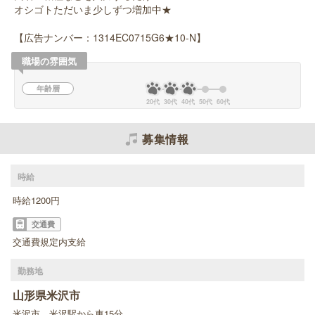
オシゴトただいま少しずつ増加中★
【広告ナンバー：1314EC0715G6★10-N】
職場の雰囲気
年齢層
20代
30代
40代
50代
60代
募集情報
時給
時給1200円
交通費
交通費規定内支給
勤務地
山形県米沢市
米沢市 米沢駅から車15分