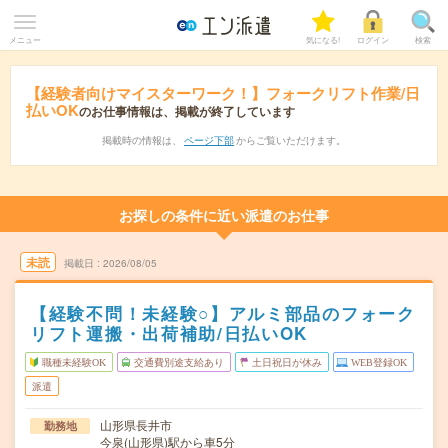
メニュー
気になる!
ログイン
検索
【経験者向けマイスターワーク！】フォークリフト作業/日
払いOK
のお仕事情報は、掲載が終了しています
掲載時の情報は、
ページ下部
からご覧いただけます。
お探しの条件に近い派遣のお仕事
未読
掲載日
2026/08/05
【経験不問！未経験○】アルミ部品のフォーク
リフト運搬・出荷補助/日払いOK
職種未経験OK
交通費別途支給あり
土日祝日が休み
WEB登録OK
派遣
山形県長井市
勤務地
今泉(山形県)駅から車5分