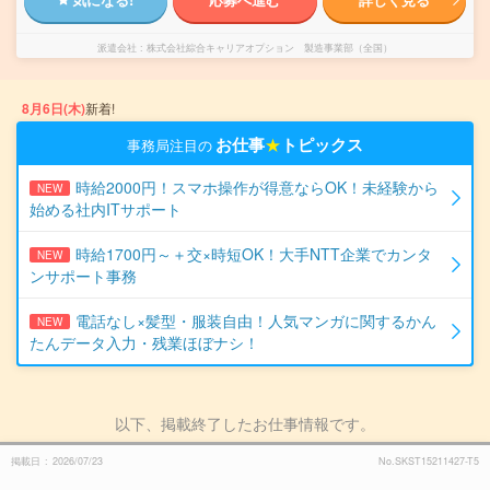
派遣会社
株式会社綜合キャリアオプション 製造事業部（全国）
8月6日(木)
新着!
お仕事
★
トピックス
事務局注目の
時給2000円！スマホ操作が得意ならOK！未経験から
NEW
始める社内ITサポート
時給1700円～＋交×時短OK！大手NTT企業でカンタ
NEW
ンサポート事務
電話なし×髪型・服装自由！人気マンガに関するかん
NEW
たんデータ入力・残業ほぼナシ！
以下、掲載終了したお仕事情報です。
掲載日
2026/07/23
No.SKST15211427-T5