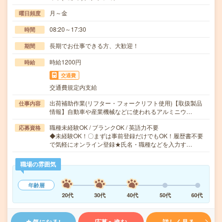
月～金
曜日頻度
08:20～17:30
時間
長期でお仕事できる方、大歓迎！
期間
時給1200円
時給
交通費
交通費規定内支給
出荷補助作業(リフター・フォークリフト使用)【取扱製品
仕事内容
情報】自動車や産業機械などに使われるアルミニウ…
職種未経験OK / ブランクOK / 英語力不要
応募資格
◆未経験OK！〇まずは事前登録だけでもOK！履歴書不要
で気軽にオンライン登録★氏名・職種などを入力す…
職場の雰囲気
年齢層
20代
30代
40代
50代
60代
気になる!
応募へ進む
詳しく見る