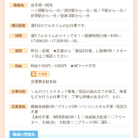
岩手県一関市
勤務地
一ノ関駅から---分／摺沢駅から---分／岩ノ下駅から---分／
折壁駅から---分／猊鼻渓駅から---分
週5日のフルタイムのお仕事です。
曜日頻度
週5フルタイムがメインです！＜勤務時間の例＞8:00～
時間
17:008:30～17:309:00～18:…
即日～長期 ★応募から「最短2日後」に勤務OK！スター
期間
ト日はご相談ください。
時給1100円～1350円 ★Wワーク不可
時給
交通費
交通費全額支給
＼ものづくりスタッフ募集／部品の組み立てや加工、検査
仕事内容
などを行うお仕事です。丁寧な研修があるので、もの…
職種未経験OK / ブランクOK / パソコンスキル不要 / 英語力
応募資格
不要
【来社不要、WEB登録OK！】〇未経験大歓迎！〇フリー
ター、主婦(夫) 大歓迎！〇ブランクOK〇週5…
職場の雰囲気