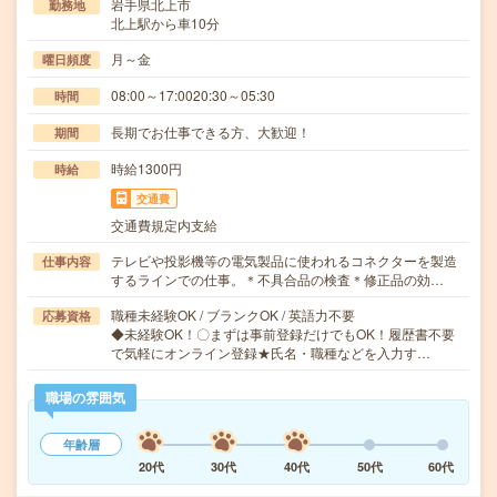
岩手県北上市
勤務地
北上駅から車10分
月～金
曜日頻度
08:00～17:0020:30～05:30
時間
長期でお仕事できる方、大歓迎！
期間
時給1300円
時給
交通費
交通費規定内支給
テレビや投影機等の電気製品に使われるコネクターを製造
仕事内容
するラインでの仕事。＊不具合品の検査＊修正品の効…
職種未経験OK / ブランクOK / 英語力不要
応募資格
◆未経験OK！〇まずは事前登録だけでもOK！履歴書不要
で気軽にオンライン登録★氏名・職種などを入力す…
職場の雰囲気
年齢層
20代
30代
40代
50代
60代