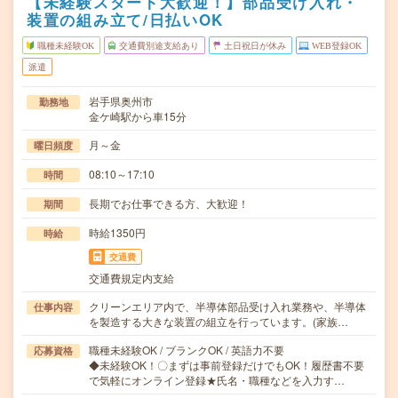
【未経験スタート大歓迎！】部品受け入れ・
装置の組み立て/日払いOK
職種未経験OK
交通費別途支給あり
土日祝日が休み
WEB登録OK
派遣
岩手県奥州市
勤務地
金ケ崎駅から車15分
月～金
曜日頻度
08:10～17:10
時間
長期でお仕事できる方、大歓迎！
期間
時給1350円
時給
交通費
交通費規定内支給
クリーンエリア内で、半導体部品受け入れ業務や、半導体
仕事内容
を製造する大きな装置の組立を行っています。(家族…
職種未経験OK / ブランクOK / 英語力不要
応募資格
◆未経験OK！〇まずは事前登録だけでもOK！履歴書不要
で気軽にオンライン登録★氏名・職種などを入力す…