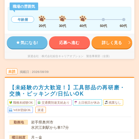
職場の雰囲気
年齢層
20代
30代
40代
50代
60代
気になる!
応募へ進む
詳しく見る
派遣会社
株式会社綜合キャリアオプション 製造事業部（全国）
未読
掲載日
2026/08/09
【未経験の方大歓迎！】工具部品の再研磨・
交換・ピッキング/日払いOK
職種未経験OK
交通費別途支給あり
土日祝日が休み
残業なし
WEB登録OK
派遣
岩手県奥州市
勤務地
水沢江刺駅から車17分
月～金
曜日頻度