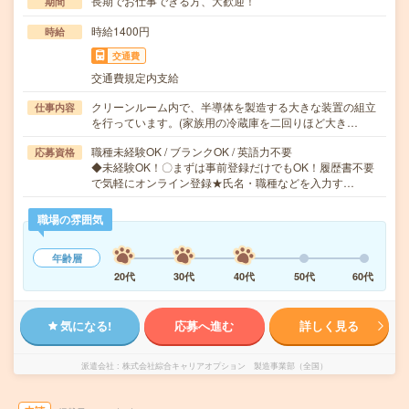
長期でお仕事できる方、大歓迎！
期間
時給1400円
時給
交通費
交通費規定内支給
クリーンルーム内で、半導体を製造する大きな装置の組立
仕事内容
を行っています。(家族用の冷蔵庫を二回りほど大き…
職種未経験OK / ブランクOK / 英語力不要
応募資格
◆未経験OK！〇まずは事前登録だけでもOK！履歴書不要
で気軽にオンライン登録★氏名・職種などを入力す…
職場の雰囲気
年齢層
20代
30代
40代
50代
60代
気になる!
応募へ進む
詳しく見る
派遣会社
株式会社綜合キャリアオプション 製造事業部（全国）