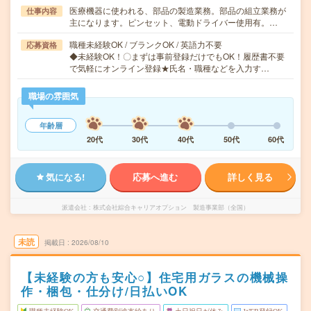
医療機器に使われる、部品の製造業務。部品の組立業務が
仕事内容
主になります。ピンセット、電動ドライバー使用有。…
職種未経験OK / ブランクOK / 英語力不要
応募資格
◆未経験OK！〇まずは事前登録だけでもOK！履歴書不要
で気軽にオンライン登録★氏名・職種などを入力す…
職場の雰囲気
年齢層
20代
30代
40代
50代
60代
気になる!
応募へ進む
詳しく見る
派遣会社
株式会社綜合キャリアオプション 製造事業部（全国）
未読
掲載日
2026/08/10
【未経験の方も安心○】住宅用ガラスの機械操
作・梱包・仕分け/日払いOK