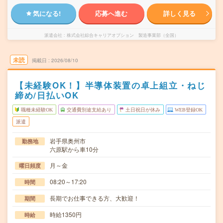
気になる!
応募へ進む
詳しく見る
派遣会社
株式会社綜合キャリアオプション 製造事業部（全国）
未読
掲載日
2026/08/10
【未経験OK！】半導体装置の卓上組立・ねじ
締め/日払いOK
職種未経験OK
交通費別途支給あり
土日祝日が休み
WEB登録OK
派遣
岩手県奥州市
勤務地
六原駅から車10分
月～金
曜日頻度
08:20～17:20
時間
長期でお仕事できる方、大歓迎！
期間
時給1350円
時給