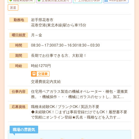
職種未経験OK
交通費別途支給あり
土日祝日が休み
WEB登録OK
派遣
岩手県花巻市
勤務地
花巻空港(東北本線)駅から車15分
月～金
曜日頻度
08:30～17:3007:30～16:3018:30～03:30
時間
長期でお仕事できる方、大歓迎！
期間
時給1270円
時給
交通費
交通費規定内支給
住宅用ペアガラス製造の機械オペレーター・梱包・運搬業
仕事内容
務。・機械操作・・・機械にガラスのセットし、加工…
職種未経験OK / ブランクOK / 英語力不要
応募資格
◆未経験OK！〇まずは事前登録だけでもOK！履歴書不要
で気軽にオンライン登録★氏名・職種などを入力す…
職場の雰囲気