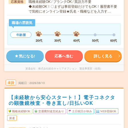
職種未経験OK / ブランクOK / 英語力不要
応募資格
◆未経験OK！〇まずは事前登録だけでもOK！履歴書不要
で気軽にオンライン登録★氏名・職種などを入力す…
職場の雰囲気
年齢層
20代
30代
40代
50代
60代
気になる!
応募へ進む
詳しく見る
派遣会社
株式会社綜合キャリアオプション 製造事業部（全国）
未読
掲載日
2026/08/10
【未経験から安心スタート！】電子コネクタ
の顕微鏡検査・巻き直し/日払いOK
職種未経験OK
交通費別途支給あり
土日祝日が休み
WEB登録OK
派遣