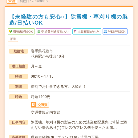
未読
掲載日
2026/08/09
【未経験の方も安心○】除雪機・草刈り機の製
造/日払いOK
職種未経験OK
交通費別途支給あり
土日祝日が休み
WEB登録OK
派遣
岩手県花巻市
勤務地
花巻駅から徒歩40分
月～金
曜日頻度
08:10～17:15
時間
長期でお仕事できる方、大歓迎！
期間
時給1400円
時給
交通費
交通費規定内支給
除雪機、草刈り機の製造のための諸業務配属先は希望に添
仕事内容
えない場合あり(1)プレス係プレス機を使った金属…
職種未経験OK / ブランクOK / 英語力不要
応募資格