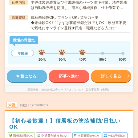
半導体製造装置及び付帯設備のパーツ洗浄作業。洗浄業務
仕事内容
は自動洗浄機を使用し、簡単な機械操作。仕上作業で…
職種未経験OK / ブランクOK / 英語力不要
応募資格
◆未経験OK！〇まずは事前登録だけでもOK！履歴書不要
で気軽にオンライン登録★氏名・職種などを入力す…
職場の雰囲気
年齢層
20代
30代
40代
50代
60代
気になる!
応募へ進む
詳しく見る
派遣会社
株式会社綜合キャリアオプション 製造事業部（全国）
未読
掲載日
2026/08/09
【初心者歓迎！】積層板の塗装補助/日払い
OK
職種未経験OK
交通費別途支給あり
土日祝日が休み
WEB登録OK