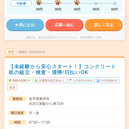
年齢層
20代
30代
40代
50代
60代
気になる!
応募へ進む
詳しく見る
派遣会社
株式会社綜合キャリアオプション 製造事業部（全国）
未読
掲載日
2026/08/10
【未経験から安心スタート！】コンクリート
杭の組立・検査・清掃/日払いOK
職種未経験OK
交通費別途支給あり
土日祝日が休み
WEB登録OK
派遣
岩手県奥州市
勤務地
水沢江刺駅から車12分
月～金
曜日頻度
07:50～17:30
時間