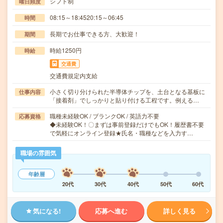
シフト制
曜日頻度
08:15～18:4520:15～06:45
時間
長期でお仕事できる方、大歓迎！
期間
時給1250円
時給
交通費
交通費規定内支給
小さく切り分けられた半導体チップを、土台となる基板に
仕事内容
「接着剤」でしっかりと貼り付ける工程です。例える…
職種未経験OK / ブランクOK / 英語力不要
応募資格
◆未経験OK！〇まずは事前登録だけでもOK！履歴書不要
で気軽にオンライン登録★氏名・職種などを入力す…
職場の雰囲気
年齢層
20代
30代
40代
50代
60代
気になる!
応募へ進む
詳しく見る