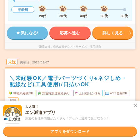
年齢層
20代
30代
40代
50代
60代
気になる!
応募へ進む
詳しく見る
派遣会社
株式会社テクノ・サービス 採用担当
未読
掲載日
2026/08/07
＼未経験OK／電子パーツづくり※ネジしめ・
配線など(工具使用)/日払いOK
職種未経験OK
交通費別途支給あり
土日祝日が休み
WEB登録OK
派遣
大人気！
エン派遣アプリ
岩手県奥州市
勤務地
水沢江刺駅から車10分
派遣のお仕事情報がたくさん！プッシュ通知で受け取ろう！
月～金
曜日頻度
アプリをダウンロード
8:30～17:15 ※研修期間(最大2週間)あり
時間