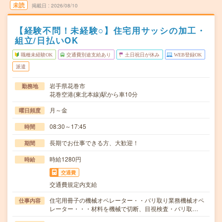
未読
掲載日
2026/08/10
【経験不問！未経験○】住宅用サッシの加工・
組立/日払いOK
職種未経験OK
交通費別途支給あり
土日祝日が休み
WEB登録OK
派遣
岩手県花巻市
勤務地
花巻空港(東北本線)駅から車10分
月～金
曜日頻度
08:30～17:45
時間
長期でお仕事できる方、大歓迎！
期間
時給1280円
時給
交通費
交通費規定内支給
住宅用冊子の機械オペレーター・・バリ取り業務機械オペ
仕事内容
レーター・・・材料を機械で切断、目視検査・バリ取…