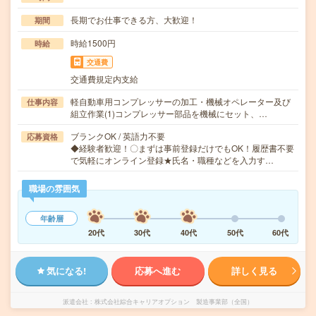
長期でお仕事できる方、大歓迎！
期間
時給1500円
時給
交通費
交通費規定内支給
軽自動車用コンプレッサーの加工・機械オペレーター及び
仕事内容
組立作業(1)コンプレッサー部品を機械にセット、…
ブランクOK / 英語力不要
応募資格
◆経験者歓迎！〇まずは事前登録だけでもOK！履歴書不要
で気軽にオンライン登録★氏名・職種などを入力す…
職場の雰囲気
年齢層
20代
30代
40代
50代
60代
気になる!
応募へ進む
詳しく見る
派遣会社
株式会社綜合キャリアオプション 製造事業部（全国）