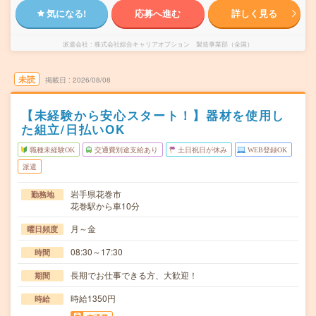
気になる!
応募へ進む
詳しく見る
派遣会社
株式会社綜合キャリアオプション 製造事業部（全国）
未読
掲載日
2026/08/08
【未経験から安心スタート！】器材を使用し
た組立/日払いOK
職種未経験OK
交通費別途支給あり
土日祝日が休み
WEB登録OK
派遣
岩手県花巻市
勤務地
花巻駅から車10分
月～金
曜日頻度
08:30～17:30
時間
長期でお仕事できる方、大歓迎！
期間
時給1350円
時給