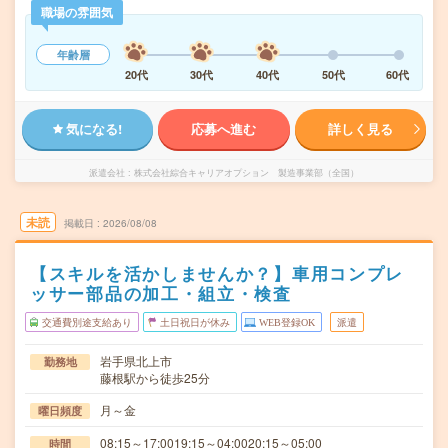
職場の雰囲気
年齢層
20代
30代
40代
50代
60代
気になる!
応募へ進む
詳しく見る
派遣会社
株式会社綜合キャリアオプション 製造事業部（全国）
未読
掲載日
2026/08/08
【スキルを活かしませんか？】車用コンプレ
ッサー部品の加工・組立・検査
交通費別途支給あり
土日祝日が休み
WEB登録OK
派遣
岩手県北上市
勤務地
藤根駅から徒歩25分
月～金
曜日頻度
08:15～17:0019:15～04:0020:15～05:00
時間