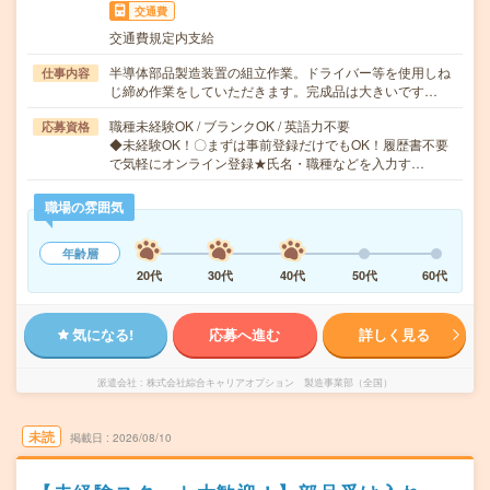
交通費
交通費規定内支給
半導体部品製造装置の組立作業。ドライバー等を使用しね
仕事内容
じ締め作業をしていただきます。完成品は大きいです…
職種未経験OK / ブランクOK / 英語力不要
応募資格
◆未経験OK！〇まずは事前登録だけでもOK！履歴書不要
で気軽にオンライン登録★氏名・職種などを入力す…
職場の雰囲気
年齢層
20代
30代
40代
50代
60代
気になる!
応募へ進む
詳しく見る
派遣会社
株式会社綜合キャリアオプション 製造事業部（全国）
未読
掲載日
2026/08/10