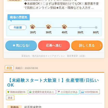
◆未経験OK！〇まずは事前登録だけでもOK！履歴書不要
で気軽にオンライン登録★氏名・職種などを入力す…
職場の雰囲気
年齢層
20代
30代
40代
50代
60代
気になる!
応募へ進む
詳しく見る
派遣会社
株式会社綜合キャリアオプション 製造事業部（全国）
未読
掲載日
2026/08/08
【未経験スタート大歓迎！】生産管理/日払い
OK
職種未経験OK
交通費別途支給あり
土日祝日が休み
WEB登録OK
派遣
岩手県遠野市
勤務地