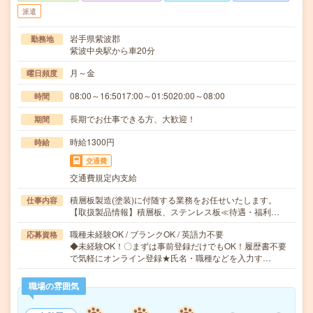
派遣
岩手県紫波郡
勤務地
紫波中央駅から車20分
月～金
曜日頻度
08:00～16:5017:00～01:5020:00～08:00
時間
長期でお仕事できる方、大歓迎！
期間
時給1300円
時給
交通費
交通費規定内支給
積層板製造(塗装)に付随する業務をお任せいたします。
仕事内容
【取扱製品情報】積層板、ステンレス板≪待遇・福利…
職種未経験OK / ブランクOK / 英語力不要
応募資格
◆未経験OK！〇まずは事前登録だけでもOK！履歴書不要
で気軽にオンライン登録★氏名・職種などを入力す…
職場の雰囲気