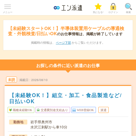
メニュー
気になる!
ログイン
検索
【未経験スタートOK！】半導体装置用ケーブルの導通検
査・外観検査/日払いOK
のお仕事情報は、掲載が終了しています
掲載時の情報は、
ページ下部
からご覧いただけます。
お探しの条件に近い派遣のお仕事
未読
掲載日
2026/08/10
【未経験OK！】組立・加工・食品製造など/
日払いOK
職種未経験OK
交通費別途支給あり
WEB登録OK
派遣
岩手県奥州市
勤務地
水沢江刺駅から車10分