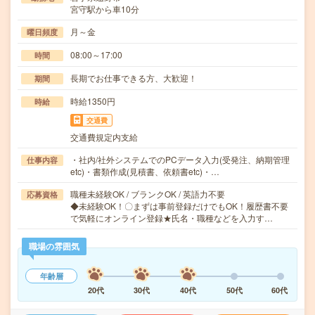
宮守駅から車10分
月～金
曜日頻度
08:00～17:00
時間
長期でお仕事できる方、大歓迎！
期間
時給1350円
時給
交通費
交通費規定内支給
・社内/社外システムでのPCデータ入力(受発注、納期管理
仕事内容
etc)・書類作成(見積書、依頼書etc)・…
職種未経験OK / ブランクOK / 英語力不要
応募資格
◆未経験OK！〇まずは事前登録だけでもOK！履歴書不要
で気軽にオンライン登録★氏名・職種などを入力す…
職場の雰囲気
年齢層
20代
30代
40代
50代
60代