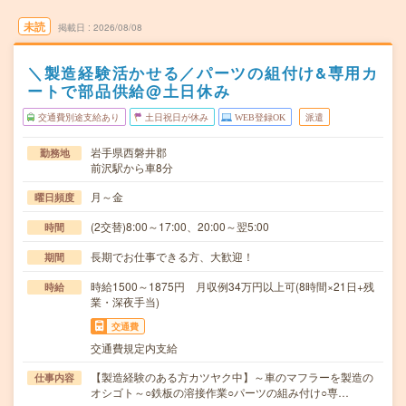
未読
掲載日
2026/08/08
＼製造経験活かせる／パーツの組付け&専用カ
ートで部品供給@土日休み
交通費別途支給あり
土日祝日が休み
WEB登録OK
派遣
岩手県西磐井郡
勤務地
前沢駅から車8分
月～金
曜日頻度
(2交替)8:00～17:00、20:00～翌5:00
時間
長期でお仕事できる方、大歓迎！
期間
時給1500～1875円 月収例34万円以上可(8時間×21日+残
時給
業・深夜手当)
交通費
交通費規定内支給
【製造経験のある方カツヤク中】～車のマフラーを製造の
仕事内容
オシゴト～○鉄板の溶接作業○パーツの組み付け○専…