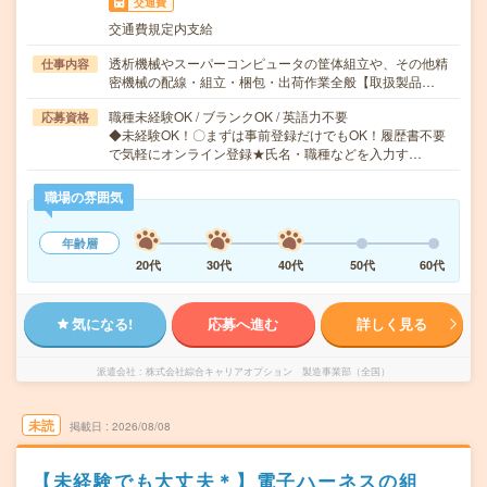
交通費
交通費規定内支給
透析機械やスーパーコンピュータの筐体組立や、その他精
仕事内容
密機械の配線・組立・梱包・出荷作業全般【取扱製品…
職種未経験OK / ブランクOK / 英語力不要
応募資格
◆未経験OK！〇まずは事前登録だけでもOK！履歴書不要
で気軽にオンライン登録★氏名・職種などを入力す…
職場の雰囲気
年齢層
20代
30代
40代
50代
60代
気になる!
応募へ進む
詳しく見る
派遣会社
株式会社綜合キャリアオプション 製造事業部（全国）
未読
掲載日
2026/08/08
【未経験でも大丈夫＊】電子ハーネスの組