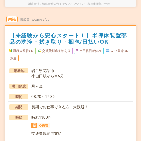
派遣会社
株式会社綜合キャリアオプション 製造事業部（全国）
未読
掲載日
2026/08/09
【未経験から安心スタート！】半導体装置部
品の洗浄・拭き取り・梱包/日払いOK
職種未経験OK
交通費別途支給あり
土日祝日が休み
WEB登録OK
派遣
岩手県花巻市
勤務地
小山田駅から車5分
月～金
曜日頻度
08:20～17:30
時間
長期でお仕事できる方、大歓迎！
期間
時給1300円
時給
交通費
交通費規定内支給