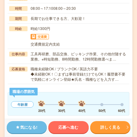
08:00～17:1008:00～20:30
時間
長期でお仕事できる方、大歓迎！
期間
時給1300円
時給
交通費
交通費規定内支給
工具再研磨、部品交換、ピッキング作業、その他付随する
仕事内容
業務。※時短勤務、8時間勤務、12時間勤務選べま…
職種未経験OK / ブランクOK / 英語力不要
応募資格
◆未経験OK！〇まずは事前登録だけでもOK！履歴書不要
で気軽にオンライン登録★氏名・職種などを入力す…
職場の雰囲気
年齢層
20代
30代
40代
50代
60代
気になる!
応募へ進む
詳しく見る