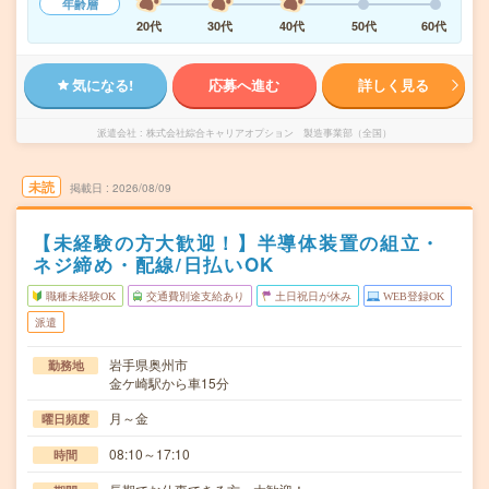
年齢層
20代
30代
40代
50代
60代
気になる!
応募へ進む
詳しく見る
派遣会社
株式会社綜合キャリアオプション 製造事業部（全国）
未読
掲載日
2026/08/09
【未経験の方大歓迎！】半導体装置の組立・
ネジ締め・配線/日払いOK
職種未経験OK
交通費別途支給あり
土日祝日が休み
WEB登録OK
派遣
岩手県奥州市
勤務地
金ケ崎駅から車15分
月～金
曜日頻度
08:10～17:10
時間