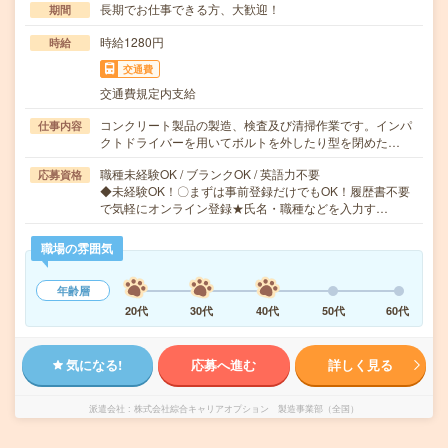
長期でお仕事できる方、大歓迎！
期間
時給1280円
時給
交通費
交通費規定内支給
コンクリート製品の製造、検査及び清掃作業です。インパ
仕事内容
クトドライバーを用いてボルトを外したり型を閉めた…
職種未経験OK / ブランクOK / 英語力不要
応募資格
◆未経験OK！〇まずは事前登録だけでもOK！履歴書不要
で気軽にオンライン登録★氏名・職種などを入力す…
職場の雰囲気
年齢層
20代
30代
40代
50代
60代
気になる!
応募へ進む
詳しく見る
派遣会社
株式会社綜合キャリアオプション 製造事業部（全国）