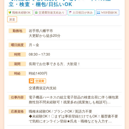
立・検査・梱包/日払いOK
職種未経験OK
交通費別途支給あり
土日祝日が休み
WEB登録OK
派遣
岩手県八幡平市
勤務地
大更駅から徒歩20分
月～金
曜日頻度
08:30～17:30
時間
長期でお仕事できる方、大歓迎！
期間
時給1400円
時給
交通費
交通費規定内支給
電子機器ハーネスの組立電子部品の検査出荷に伴う梱包業
仕事内容
務性別不問未経験可！残業多め(残業無しも相談可)…
職種未経験OK / ブランクOK / 英語力不要
応募資格
◆未経験OK！〇まずは事前登録だけでもOK！履歴書不要
で気軽にオンライン登録★氏名・職種などを入力す…