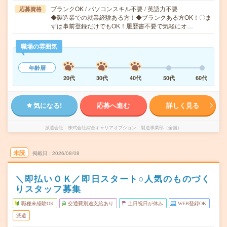
ブランクOK / パソコンスキル不要 / 英語力不要
応募資格
◆製造業での就業経験ある方！◆ブランクある方OK！〇ま
ずは事前登録だけでもOK！履歴書不要で気軽にオ…
職場の雰囲気
年齢層
20代
30代
40代
50代
60代
気になる!
応募へ進む
詳しく見る
派遣会社
株式会社綜合キャリアオプション 製造事業部（全国）
未読
掲載日
2026/08/08
＼即払いＯＫ／即日スタート○人気のものづく
りスタッフ募集
職種未経験OK
交通費別途支給あり
土日祝日が休み
WEB登録OK
派遣