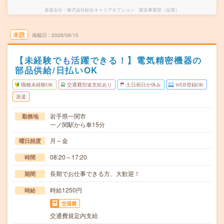
派遣会社
株式会社綜合キャリアオプション 製造事業部（全国）
未読
掲載日
2026/08/10
【未経験でも活躍できる！】電気精密機器の
部品供給/日払いOK
職種未経験OK
交通費別途支給あり
土日祝日が休み
WEB登録OK
派遣
岩手県一関市
勤務地
一ノ関駅から車15分
月～金
曜日頻度
08:20～17:20
時間
長期でお仕事できる方、大歓迎！
期間
時給1250円
時給
交通費
交通費規定内支給