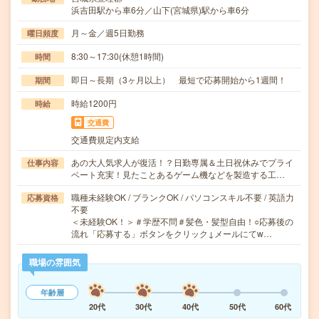
浜吉田駅から車6分／山下(宮城県)駅から車6分
月～金／週5日勤務
曜日頻度
8:30～17:30(休憩1時間)
時間
即日～長期（3ヶ月以上） 最短で応募開始から1週間！
期間
時給1200円
時給
交通費
交通費規定内支給
あの大人気求人が復活！？日勤専属＆土日祝休みでプライ
仕事内容
ベート充実！見たことあるゲーム機などを製造する工…
職種未経験OK / ブランクOK / パソコンスキル不要 / 英語力
応募資格
不要
＜未経験OK！＞＃学歴不問＃髪色・髪型自由！○応募後の
流れ「応募する」ボタンをクリック↓メールにてw…
職場の雰囲気
年齢層
20代
30代
40代
50代
60代