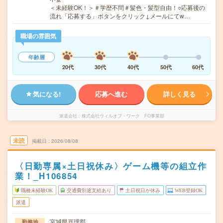
＜未経験OK！＞＃学歴不問＃髪色・髪型自由！○応募後の
流れ「応募する」ボタンをクリック↓メールにてw…
職場の雰囲気
年齢層
20代
30代
40代
50代
60代
気になる!
応募へ進む
詳しく見る
派遣会社
株式会社ウィルオブ・ワーク FO事業部
未読
掲載日
2026/08/08
〈日勤専属×土日祝休み〉ゲーム機等の組立作
業！_H106854
職種未経験OK
交通費別途支給あり
土日祝日が休み
WEB登録OK
派遣
宮城県亘理郡
勤務地