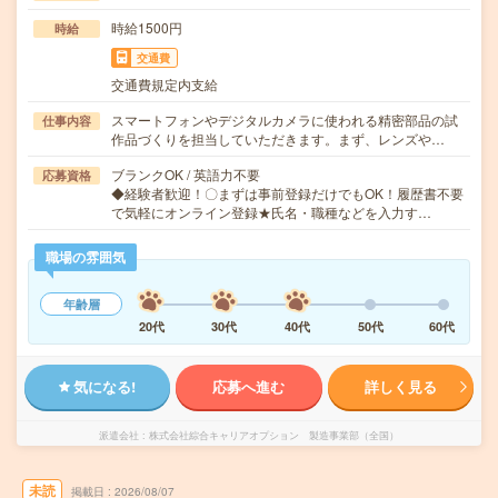
時給1500円
時給
交通費
交通費規定内支給
スマートフォンやデジタルカメラに使われる精密部品の試
仕事内容
作品づくりを担当していただきます。まず、レンズや…
ブランクOK / 英語力不要
応募資格
◆経験者歓迎！〇まずは事前登録だけでもOK！履歴書不要
で気軽にオンライン登録★氏名・職種などを入力す…
職場の雰囲気
年齢層
20代
30代
40代
50代
60代
気になる!
応募へ進む
詳しく見る
派遣会社
株式会社綜合キャリアオプション 製造事業部（全国）
未読
掲載日
2026/08/07