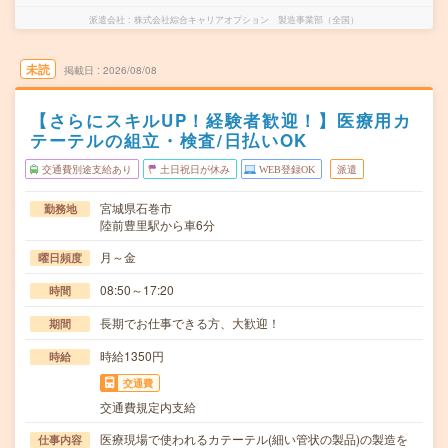
派遣会社
株式会社綜合キャリアオプション 製造事業部（全国）
未読
掲載日
2026/08/08
【さらにスキルUP！経験者歓迎！】医療用カ
テーテルの組立・検査/日払いOK
交通費別途支給あり
土日祝日が休み
WEB登録OK
派遣
宮城県石巻市
勤務地
陸前豊里駅から車6分
月～金
曜日頻度
08:50～17:20
時間
長期でお仕事できる方、大歓迎！
期間
時給1350円
時給
交通費
交通費規定内支給
医療現場で使われるカテーテル(細い管状の製品)の製造を
仕事内容