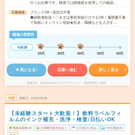
行うお仕事です。検査では顕微鏡を使用しての確認…
ブランクOK / 英語力不要
応募資格
◆経験者歓迎！〇まずは事前登録だけでもOK！履歴書不要
で気軽にオンライン登録★氏名・職種などを入力す…
職場の雰囲気
年齢層
20代
30代
40代
50代
60代
気になる!
応募へ進む
詳しく見る
派遣会社
株式会社綜合キャリアオプション 製造事業部（全国）
未読
掲載日
2026/08/08
【未経験スタート大歓迎！】飲料ラベルフィ
ルムのインク補充・洗浄・検査/日払いOK
職種未経験OK
交通費別途支給あり
土日祝日が休み
WEB登録OK