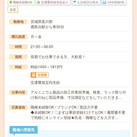
職種未経験OK
交通費別途支給あり
土日祝日が休み
WEB登録OK
派遣
宮城県黒川郡
勤務地
鹿島台駅から車30分
月～金
曜日頻度
21:00～06:00
時間
長期でお仕事できる方、大歓迎！
期間
時給1450～1813円
時給
交通費
交通費規定内支給
アルミニウム製品の加工作業前準備、検査、ラック取り付
仕事内容
け前のねじ部品準備、寸法測定などをしていただきま…
職種未経験OK / ブランクOK / 英語力不要
応募資格
◆未経験OK！〇まずは事前登録だけでもOK！履歴書不要
で気軽にオンライン登録★氏名・職種などを入力す…
職場の雰囲気