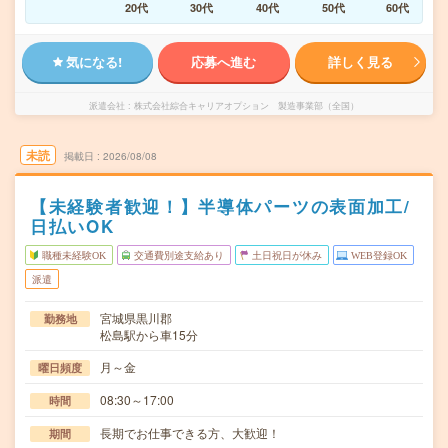
20代
30代
40代
50代
60代
気になる!
応募へ進む
詳しく見る
派遣会社
株式会社綜合キャリアオプション 製造事業部（全国）
未読
掲載日
2026/08/08
【未経験者歓迎！】半導体パーツの表面加工/
日払いOK
職種未経験OK
交通費別途支給あり
土日祝日が休み
WEB登録OK
派遣
宮城県黒川郡
勤務地
松島駅から車15分
月～金
曜日頻度
08:30～17:00
時間
長期でお仕事できる方、大歓迎！
期間