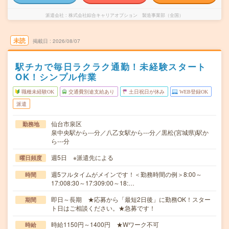
派遣会社
株式会社綜合キャリアオプション 製造事業部（全国）
未読
掲載日
2026/08/07
駅チカで毎日ラクラク通勤！未経験スタート
OK！シンプル作業
職種未経験OK
交通費別途支給あり
土日祝日が休み
WEB登録OK
派遣
仙台市泉区
勤務地
泉中央駅から---分／八乙女駅から---分／黒松(宮城県)駅か
ら---分
週5日 ※派遣先による
曜日頻度
週5フルタイムがメインです！＜勤務時間の例＞8:00～
時間
17:008:30～17:309:00～18:…
即日～長期 ★応募から「最短2日後」に勤務OK！スター
期間
ト日はご相談ください。★急募です！
時給1150円～1400円 ★Wワーク不可
時給