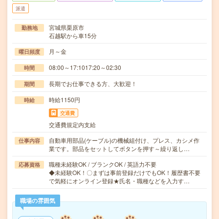
派遣
宮城県栗原市
勤務地
石越駅から車15分
月～金
曜日頻度
08:00～17:1017:20～02:30
時間
長期でお仕事できる方、大歓迎！
期間
時給1150円
時給
交通費
交通費規定内支給
自動車用部品(ケーブル)の機械組付け、プレス、カシメ作
仕事内容
業です。部品をセットしてボタンを押す～繰り返し…
職種未経験OK / ブランクOK / 英語力不要
応募資格
◆未経験OK！〇まずは事前登録だけでもOK！履歴書不要
で気軽にオンライン登録★氏名・職種などを入力す…
職場の雰囲気