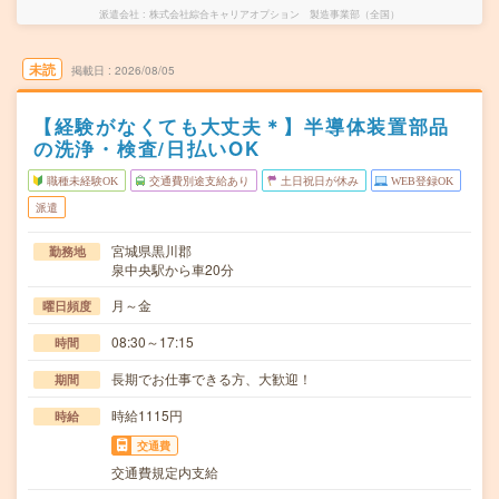
派遣会社
株式会社綜合キャリアオプション 製造事業部（全国）
未読
掲載日
2026/08/05
【経験がなくても大丈夫＊】半導体装置部品
の洗浄・検査/日払いOK
職種未経験OK
交通費別途支給あり
土日祝日が休み
WEB登録OK
派遣
宮城県黒川郡
勤務地
泉中央駅から車20分
月～金
曜日頻度
08:30～17:15
時間
長期でお仕事できる方、大歓迎！
期間
時給1115円
時給
交通費
交通費規定内支給