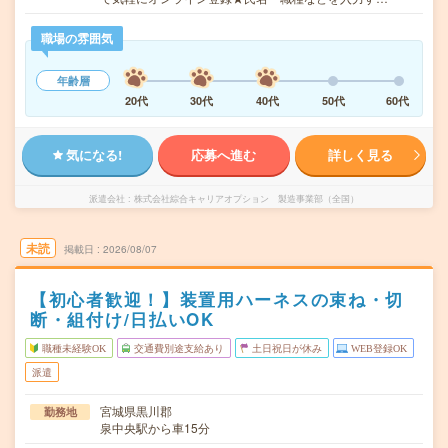
職場の雰囲気
年齢層
20代
30代
40代
50代
60代
気になる!
応募へ進む
詳しく見る
派遣会社
株式会社綜合キャリアオプション 製造事業部（全国）
未読
掲載日
2026/08/07
【初心者歓迎！】装置用ハーネスの束ね・切
断・組付け/日払いOK
職種未経験OK
交通費別途支給あり
土日祝日が休み
WEB登録OK
派遣
宮城県黒川郡
勤務地
泉中央駅から車15分