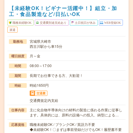
【未経験OK！ビギナー活躍中！】組立・加
工・食品製造など/日払いOK
職種未経験OK
交通費別途支給あり
土日祝日が休み
WEB登録OK
派遣
宮城県大崎市
勤務地
西古川駅から車15分
月～金
曜日頻度
08:00～17:00
時間
長期でお仕事できる方、大歓迎！
期間
時給1650円
時給
交通費
交通費規定内支給
主に化合物半導体向けの材料の製造に係わる作業に従事し
仕事内容
ます。具体的には、原料の設備への投入、鋳型による…
職種未経験OK / ブランクOK / 英語力不要
応募資格
◆未経験OK！〇まずは事前登録だけでもOK！履歴書不要