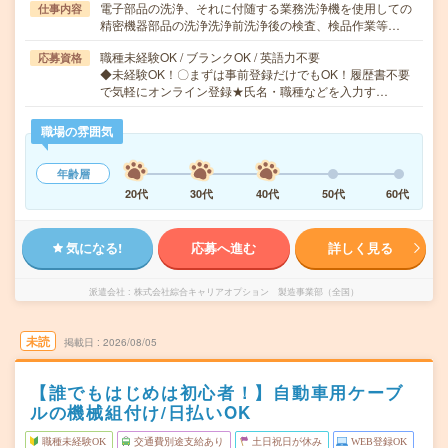
電子部品の洗浄、それに付随する業務洗浄機を使用しての
仕事内容
精密機器部品の洗浄洗浄前洗浄後の検査、検品作業等…
職種未経験OK / ブランクOK / 英語力不要
応募資格
◆未経験OK！〇まずは事前登録だけでもOK！履歴書不要
で気軽にオンライン登録★氏名・職種などを入力す…
職場の雰囲気
年齢層
20代
30代
40代
50代
60代
気になる!
応募へ進む
詳しく見る
派遣会社
株式会社綜合キャリアオプション 製造事業部（全国）
未読
掲載日
2026/08/05
【誰でもはじめは初心者！】自動車用ケーブ
ルの機械組付け/日払いOK
職種未経験OK
交通費別途支給あり
土日祝日が休み
WEB登録OK