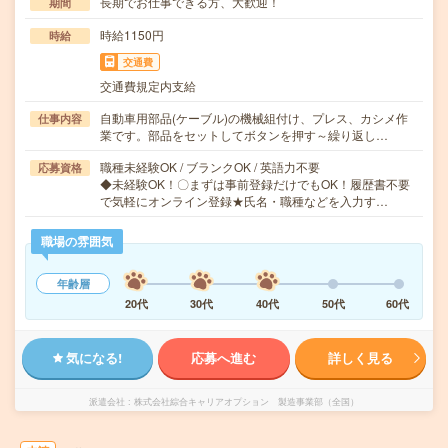
長期でお仕事できる方、大歓迎！
期間
時給1150円
時給
交通費
交通費規定内支給
自動車用部品(ケーブル)の機械組付け、プレス、カシメ作
仕事内容
業です。部品をセットしてボタンを押す～繰り返し…
職種未経験OK / ブランクOK / 英語力不要
応募資格
◆未経験OK！〇まずは事前登録だけでもOK！履歴書不要
で気軽にオンライン登録★氏名・職種などを入力す…
職場の雰囲気
年齢層
20代
30代
40代
50代
60代
気になる!
応募へ進む
詳しく見る
派遣会社
株式会社綜合キャリアオプション 製造事業部（全国）