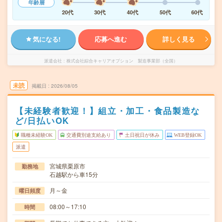
年齢層
20代
30代
40代
50代
60代
気になる!
応募へ進む
詳しく見る
派遣会社
株式会社綜合キャリアオプション 製造事業部（全国）
未読
掲載日
2026/08/05
【未経験者歓迎！】組立・加工・食品製造な
ど/日払いOK
職種未経験OK
交通費別途支給あり
土日祝日が休み
WEB登録OK
派遣
宮城県栗原市
勤務地
石越駅から車15分
月～金
曜日頻度
08:00～17:10
時間