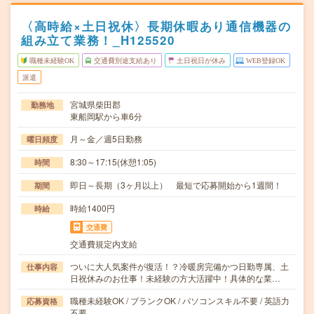
〈高時給×土日祝休〉長期休暇あり通信機器の
組み立て業務！_H125520
職種未経験OK
交通費別途支給あり
土日祝日が休み
WEB登録OK
派遣
宮城県柴田郡
勤務地
東船岡駅から車6分
月～金／週5日勤務
曜日頻度
8:30～17:15(休憩1:05)
時間
即日～長期（3ヶ月以上） 最短で応募開始から1週間！
期間
時給1400円
時給
交通費
交通費規定内支給
ついに大人気案件が復活！？冷暖房完備かつ日勤専属、土
仕事内容
日祝休みのお仕事！未経験の方大活躍中！具体的な業…
職種未経験OK / ブランクOK / パソコンスキル不要 / 英語力
応募資格
不要