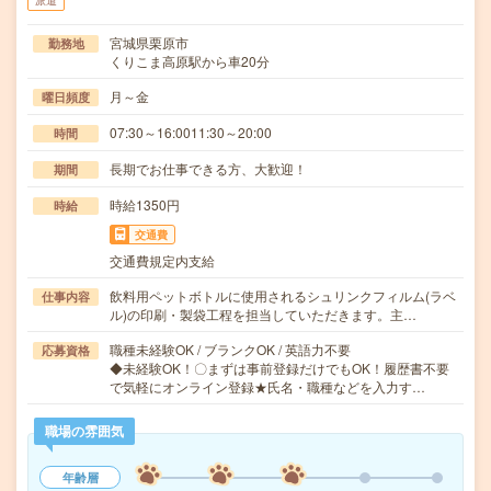
派遣
宮城県栗原市
勤務地
くりこま高原駅から車20分
月～金
曜日頻度
07:30～16:0011:30～20:00
時間
長期でお仕事できる方、大歓迎！
期間
時給1350円
時給
交通費
交通費規定内支給
飲料用ペットボトルに使用されるシュリンクフィルム(ラベ
仕事内容
ル)の印刷・製袋工程を担当していただきます。主…
職種未経験OK / ブランクOK / 英語力不要
応募資格
◆未経験OK！〇まずは事前登録だけでもOK！履歴書不要
で気軽にオンライン登録★氏名・職種などを入力す…
職場の雰囲気
年齢層