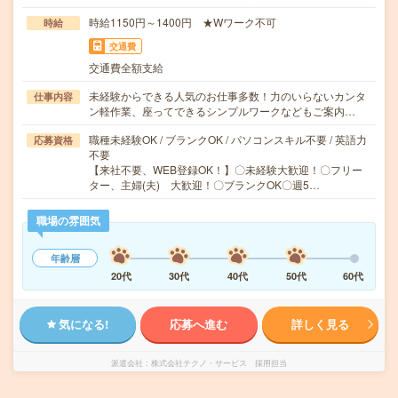
時給1150円～1400円 ★Wワーク不可
時給
交通費
交通費全額支給
未経験からできる人気のお仕事多数！力のいらないカンタ
仕事内容
ン軽作業、座ってできるシンプルワークなどもご案内…
職種未経験OK / ブランクOK / パソコンスキル不要 / 英語力
応募資格
不要
【来社不要、WEB登録OK！】〇未経験大歓迎！〇フリー
ター、主婦(夫) 大歓迎！〇ブランクOK〇週5…
職場の雰囲気
年齢層
20代
30代
40代
50代
60代
気になる!
応募へ進む
詳しく見る
派遣会社
株式会社テクノ・サービス 採用担当