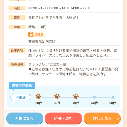
08:30～17:0006:00～14:1514:00～22:15
時間
長期でお仕事できる方、大歓迎！
期間
時給1110円
時給
交通費
交通費規定内支給
住宅やビルに取り付ける電子機器の組立・検査・梱包。電
仕事内容
動ドライバーのような工具を使用し、組立をしたり、…
ブランクOK / 英語力不要
応募資格
◆経験者歓迎！〇まずは事前登録だけでもOK！履歴書不要
で気軽にオンライン登録★氏名・職種などを入力す…
職場の雰囲気
年齢層
20代
30代
40代
50代
60代
気になる!
応募へ進む
詳しく見る