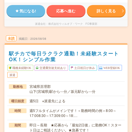
気になる!
応募へ進む
詳しく見る
派遣会社
株式会社ウィルオブ・ワーク FO事業部
未読
掲載日
2026/08/08
駅チカで毎日ラクラク通勤！未経験スタート
OK！シンプル作業
職種未経験OK
交通費別途支給あり
土日祝日が休み
WEB登録OK
派遣
宮城県亘理郡
勤務地
山下(宮城県)駅から---分／坂元駅から---分
週5日 ※派遣先による
曜日頻度
週5フルタイムがメインです！＜勤務時間の例＞8:00～
時間
17:008:30～17:309:00～18:…
即日～長期 ★応募から「最短2日後」に勤務OK！スター
期間
ト日はご相談ください。★急募です！