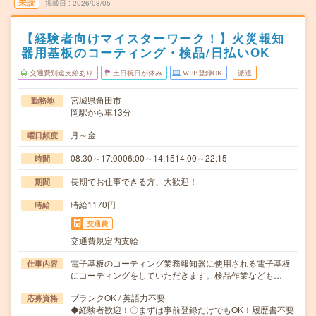
未読
掲載日
2026/08/05
【経験者向けマイスターワーク！】火災報知
器用基板のコーティング・検品/日払いOK
交通費別途支給あり
土日祝日が休み
WEB登録OK
派遣
宮城県角田市
勤務地
岡駅から車13分
月～金
曜日頻度
08:30～17:0006:00～14:1514:00～22:15
時間
長期でお仕事できる方、大歓迎！
期間
時給1170円
時給
交通費
交通費規定内支給
電子基板のコーティング業務報知器に使用される電子基板
仕事内容
にコーティングをしていただきます。検品作業なども…
ブランクOK / 英語力不要
応募資格
◆経験者歓迎！〇まずは事前登録だけでもOK！履歴書不要