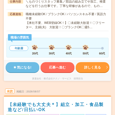
＼ものづくりスタッフ募集／部品の組み立てや加工、検査
仕事内容
などを行うお仕事です。丁寧な研修があるので、もの…
職種未経験OK / ブランクOK / パソコンスキル不要 / 英語力
応募資格
不要
【来社不要、WEB登録OK！】〇未経験大歓迎！〇フリー
ター、主婦(夫) 大歓迎！〇ブランクOK〇週5…
職場の雰囲気
年齢層
20代
30代
40代
50代
60代
気になる!
応募へ進む
詳しく見る
派遣会社
株式会社テクノ・サービス 採用担当
未読
掲載日
2026/08/07
【未経験でも大丈夫＊】組立・加工・食品製
造など/日払いOK