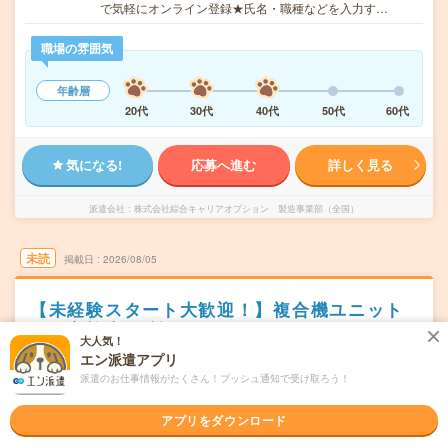
で気軽にオンライン登録★氏名・職種などを入力す…
職場の雰囲気
年齢層
20代
30代
40代
50代
60代
気になる!
応募へ進む
詳しく見る
派遣会社
株式会社綜合キャリアオプション 製造事業部（全国）
未読
掲載日
2026/08/05
【未経験スタート大歓迎！】複合機ユニット
の組立検査/日払いOK
大人気！
エン派遣アプリ
職種未経験OK
交通費別途支給あり
土日祝日が休み
WEB登録OK
派遣のお仕事情報がたくさん！プッシュ通知で受け取ろう！
派遣
アプリをダウンロード
宮城県柴田郡
勤務地
槻木駅から徒歩20分