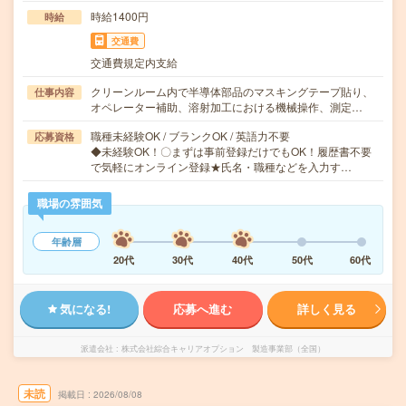
時給1400円
時給
交通費
交通費規定内支給
クリーンルーム内で半導体部品のマスキングテープ貼り、
仕事内容
オペレーター補助、溶射加工における機械操作、測定…
職種未経験OK / ブランクOK / 英語力不要
応募資格
◆未経験OK！〇まずは事前登録だけでもOK！履歴書不要
で気軽にオンライン登録★氏名・職種などを入力す…
職場の雰囲気
年齢層
20代
30代
40代
50代
60代
気になる!
応募へ進む
詳しく見る
派遣会社
株式会社綜合キャリアオプション 製造事業部（全国）
未読
掲載日
2026/08/08