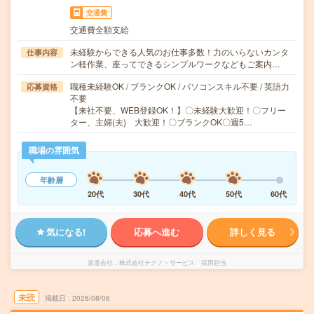
交通費
交通費全額支給
未経験からできる人気のお仕事多数！力のいらないカンタ
仕事内容
ン軽作業、座ってできるシンプルワークなどもご案内…
職種未経験OK / ブランクOK / パソコンスキル不要 / 英語力
応募資格
不要
【来社不要、WEB登録OK！】〇未経験大歓迎！〇フリー
ター、主婦(夫) 大歓迎！〇ブランクOK〇週5…
職場の雰囲気
年齢層
20代
30代
40代
50代
60代
気になる!
応募へ進む
詳しく見る
派遣会社
株式会社テクノ・サービス 採用担当
未読
掲載日
2026/08/06