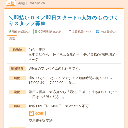
未読
掲載日
2026/08/08
＼即払いＯＫ／即日スタート○人気のものづく
りスタッフ募集
職種未経験OK
交通費別途支給あり
土日祝日が休み
WEB登録OK
派遣
仙台市泉区
勤務地
泉中央駅から---分／八乙女駅から---分／黒松(宮城県)駅か
ら---分
週5日のフルタイムのお仕事です。
曜日頻度
週5フルタイムがメインです！＜勤務時間の例＞8:00～
時間
17:008:30～17:309:00～18:…
即日～長期 ★応募から「最短2日後」に勤務OK！スター
期間
ト日はご相談ください。
時給1150円～1400円 ★Wワーク不可
時給
交通費
交通費全額支給