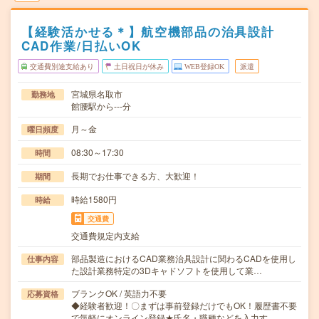
【経験活かせる＊】航空機部品の治具設計
CAD作業/日払いOK
交通費別途支給あり
土日祝日が休み
WEB登録OK
派遣
宮城県名取市
勤務地
館腰駅から---分
月～金
曜日頻度
08:30～17:30
時間
長期でお仕事できる方、大歓迎！
期間
時給1580円
時給
交通費
交通費規定内支給
部品製造におけるCAD業務治具設計に関わるCADを使用し
仕事内容
た設計業務特定の3Dキャドソフトを使用して業…
ブランクOK / 英語力不要
応募資格
◆経験者歓迎！〇まずは事前登録だけでもOK！履歴書不要
で気軽にオンライン登録★氏名・職種などを入力す…