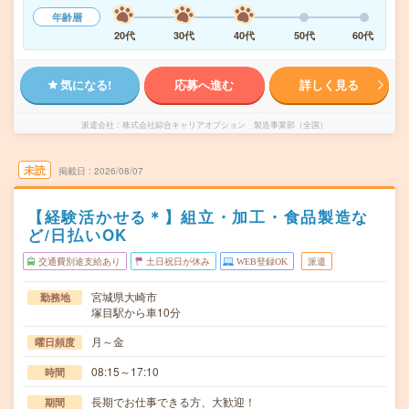
年齢層
20代
30代
40代
50代
60代
気になる!
応募へ進む
詳しく見る
派遣会社
株式会社綜合キャリアオプション 製造事業部（全国）
未読
掲載日
2026/08/07
【経験活かせる＊】組立・加工・食品製造な
ど/日払いOK
交通費別途支給あり
土日祝日が休み
WEB登録OK
派遣
宮城県大崎市
勤務地
塚目駅から車10分
月～金
曜日頻度
08:15～17:10
時間
長期でお仕事できる方、大歓迎！
期間