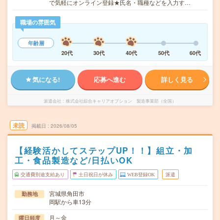
で気軽にオンライン登録★氏名・職種などを入力す…
職場の雰囲気
年齢層
20代
30代
40代
50代
60代
気になる!
応募へ進む
詳しく見る
派遣会社
株式会社綜合キャリアオプション 製造事業部（全国）
未読
掲載日
2026/08/05
【経験活かしてステップUP！！】組立・加
工・食品製造など/日払いOK
交通費別途支給あり
土日祝日が休み
WEB登録OK
派遣
宮城県角田市
勤務地
岡駅から車13分
月～金
曜日頻度