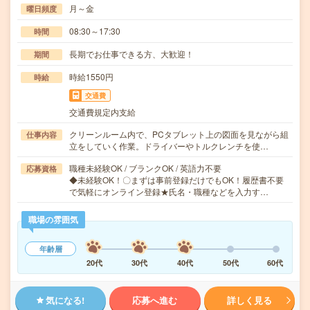
月～金
曜日頻度
08:30～17:30
時間
長期でお仕事できる方、大歓迎！
期間
時給1550円
時給
交通費
交通費規定内支給
クリーンルーム内で、PCタブレット上の図面を見ながら組
仕事内容
立をしていく作業。ドライバーやトルクレンチを使…
職種未経験OK / ブランクOK / 英語力不要
応募資格
◆未経験OK！〇まずは事前登録だけでもOK！履歴書不要
で気軽にオンライン登録★氏名・職種などを入力す…
職場の雰囲気
年齢層
20代
30代
40代
50代
60代
気になる!
応募へ進む
詳しく見る