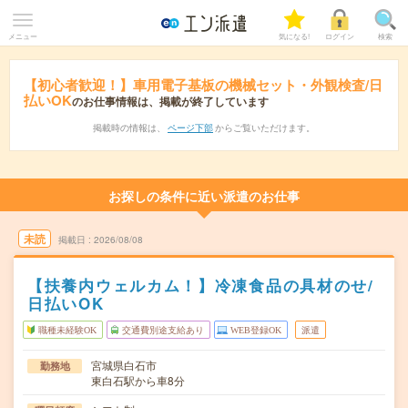
メニュー
気になる!
ログイン
検索
【初心者歓迎！】車用電子基板の機械セット・外観検査/日
払いOK
のお仕事情報は、掲載が終了しています
掲載時の情報は、
ページ下部
からご覧いただけます。
お探しの条件に近い派遣のお仕事
未読
掲載日
2026/08/08
【扶養内ウェルカム！】冷凍食品の具材のせ/
日払いOK
職種未経験OK
交通費別途支給あり
WEB登録OK
派遣
宮城県白石市
勤務地
東白石駅から車8分