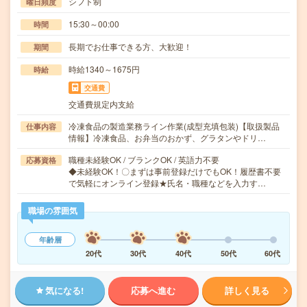
シフト制
曜日頻度
15:30～00:00
時間
長期でお仕事できる方、大歓迎！
期間
時給1340～1675円
時給
交通費
交通費規定内支給
冷凍食品の製造業務ライン作業(成型充填包装)【取扱製品
仕事内容
情報】冷凍食品、お弁当のおかず、グラタンやドリ…
職種未経験OK / ブランクOK / 英語力不要
応募資格
◆未経験OK！〇まずは事前登録だけでもOK！履歴書不要
で気軽にオンライン登録★氏名・職種などを入力す…
職場の雰囲気
年齢層
20代
30代
40代
50代
60代
気になる!
応募へ進む
詳しく見る