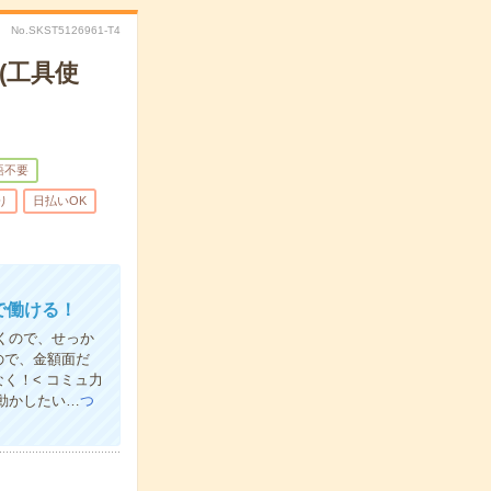
No.SKST5126961-T4
(工具使
語不要
り
日払いOK
で働ける！
だくので、せっか
ので、金額面だ
く！< コミュ力
動かしたい…
つ