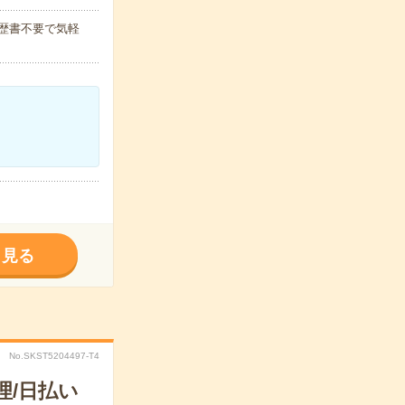
履歴書不要で気軽
く見る
No.SKST5204497-T4
理/日払い