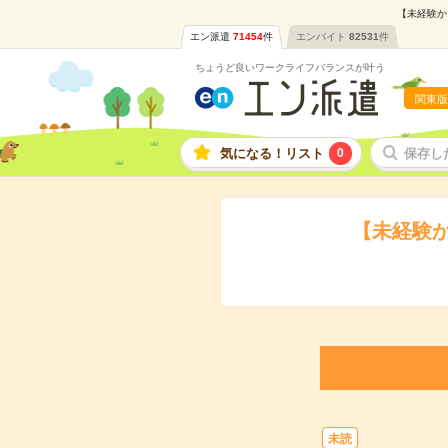
【未経験か
エン派遣
71454
件
エンバイト
82531
件
ちょうど良いワークライフバランスが叶う
関東版
気になる！リスト
0
保存し
【未経験か
未読