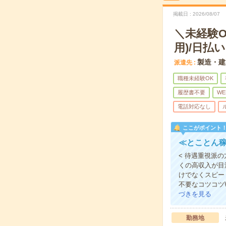
掲載日
2026/08/07
＼未経験
用)/日払い
製造・建
派遣先
職種未経験OK
履歴書不要
WE
電話対応なし
ここがポイント
≪とことん稼
< 待遇重視派
くの高収入が目
けでなくスピー
不要なコツコツ
づきを見る
勤務地