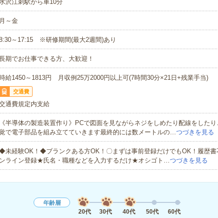
水沢江刺駅から車10分
月～金
8:30～17:15 ※研修期間(最大2週間)あり
長期でお仕事できる方、大歓迎！
時給1450～1813円 月収例25万2000円以上可(7時間30分×21日+残業手当)
交通費
交通費規定内支給
《半導体の製造装置作り》PCで図面を見ながらネジをしめたり配線をしたり
覚で電子部品を組み立てていきます最終的には数メートルの…
つづきを見る
◆未経験OK！◆ブランクある方OK！〇まずは事前登録だけでもOK！履歴
ンライン登録★氏名・職種などを入力するだけ★オシゴト…
つづきを見る
年齢層
20代
30代
40代
50代
60代