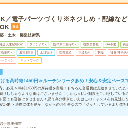
OK／電子パーツづくり※ネジしめ・配線など
OK
派遣
築・土木・製造技術系
社会人未経験OK
ブランクOK
既卒第二新卒OK
複数名募集
OA不要
英
B登録OK
週5日勤務
土日祝休
交費支給
車通勤可
制服
社食/補助あ
ルーティン
ネットワーク
！
げる高時給1450円≫ルーチンワーク多め！安心＆安定ペース
の方、必見 > 時給1450円の厚待遇を実現！もちろん交通費は支給させていた
減りしちゃうような事はございません！しかも日払い制度をご用意している
ド面でも妥協はさせません！思う存分稼ぎたい方はこのチャンスをお見逃しな
WORK > 適度に体を動かしながらのお仕事なので「ジッとしているより体を
岩手県奥州市