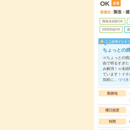
OK
派遣
製造・建
派遣先
職種未経験OK
WEB登録OK
週
ここがポイント
ちょっとの
≪ちょっとの残
由で明るすぎた
み解消！≪未経
ています！イチ
気軽に…
つづき
勤務地
曜日頻度
時間