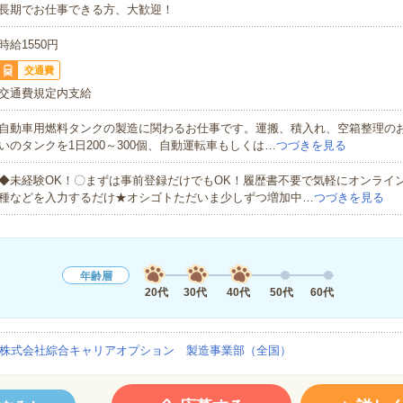
長期でお仕事できる方、大歓迎！
時給1550円
交通費
交通費規定内支給
自動車用燃料タンクの製造に関わるお仕事です。運搬、積入れ、空箱整理のお
いのタンクを1日200～300個、自動運転車もしくは…
つづきを見る
◆未経験OK！〇まずは事前登録だけでもOK！履歴書不要で気軽にオンライ
種などを入力するだけ★オシゴトただいま少しずつ増加中…
つづきを見る
年齢層
20代
30代
40代
50代
60代
株式会社綜合キャリアオプション 製造事業部（全国）