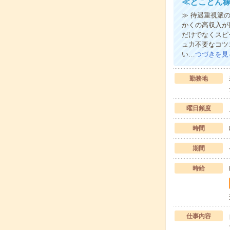
≪とことん稼
≫ 待遇重視派
かくの高収入が
だけでなくスピ
ュ力不要なコツ
い…
つづきを見
勤務地
曜日頻度
時間
期間
時給
仕事内容