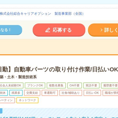
株式会社綜合キャリアオプション 製造事業部（全国）
応募する
詳し
になる！
日勤】自動車パーツの取り付け作業/日払いO
築・土木・製造技術系
社会人未経験OK
ブランクOK
複数名募集
OA不要
英語不要
履歴書不要
祝休
残業多
交費支給
車通勤可
社食/補助あり
日払いOK
職場が禁
ルーティン
ネットワーク
！