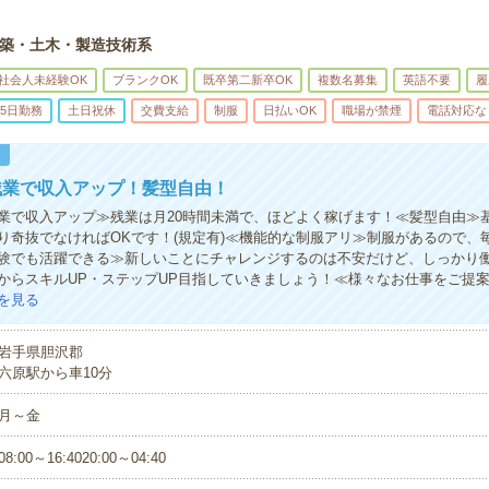
築・土木・製造技術系
社会人未経験OK
ブランクOK
既卒第二新卒OK
複数名募集
英語不要
履
5日勤務
土日祝休
交費支給
制服
日払いOK
職場が禁煙
電話対応な
！
残業で収入アップ！髪型自由！
業で収入アップ≫残業は月20時間未満で、ほどよく稼げます！≪髪型自由≫
り奇抜でなければOKです！(規定有)≪機能的な制服アリ≫制服があるので、
験でも活躍できる≫新しいことにチャレンジするのは不安だけど、しっかり
からスキルUP・ステップUP目指していきましょう！≪様々なお仕事をご提
を見る
岩手県胆沢郡
六原駅から車10分
月～金
08:00～16:4020:00～04:40