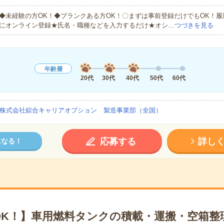
◆未経験の方OK！◆ブランクある方OK！〇まずは事前登録だけでもOK！
にオンライン登録★氏名・職種などを入力するだけ★オシ…
つづきを見る
年齢層
20代
30代
40代
50代
60代
株式会社綜合キャリアオプション 製造事業部（全国）
応募する
詳し
になる！
OK！】車用燃料タンクの積載・運搬・空箱整