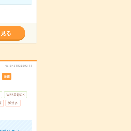
く見る
No.SKST531593-T4
K
派遣
WEB登録OK
煙
派遣多