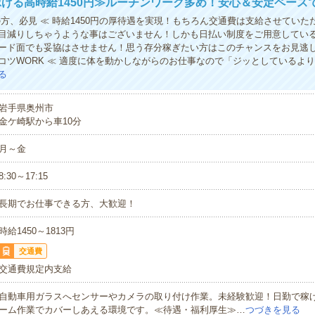
げる高時給1450円≫ルーチンワーク多め！安心＆安定ペース
の方、必見 ≪ 時給1450円の厚待遇を実現！もちろん交通費は支給させていた
目減りしちゃうような事はございません！しかも日払い制度をご用意してい
ード面でも妥協はさせません！思う存分稼ぎたい方はこのチャンスをお見逃し
コツWORK ≪ 適度に体を動かしながらのお仕事なので「ジッとしているよ
る
岩手県奥州市
金ケ崎駅から車10分
月～金
8:30～17:15
長期でお仕事できる方、大歓迎！
時給1450～1813円
交通費
交通費規定内支給
自動車用ガラスへセンサーやカメラの取り付け作業。未経験歓迎！日勤で稼げ
ーム作業でカバーしあえる環境です。≪待遇・福利厚生≫…
つづきを見る