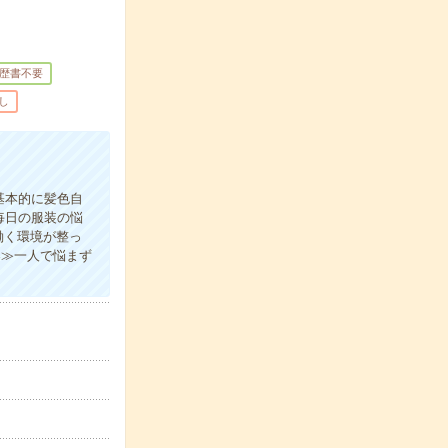
歴書不要
し
基本的に髪色自
毎日の服装の悩
働く環境が整っ
案≫一人で悩まず