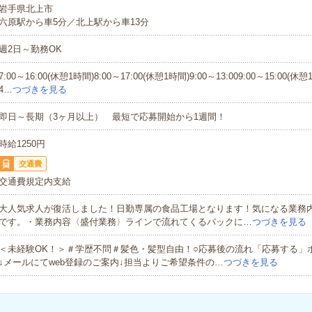
岩手県北上市
六原駅から車5分／北上駅から車13分
週2日～勤務OK
7:00～16:00(休憩1時間)8:00～17:00(休憩1時間)9:00～13:009:00～15:00(休憩
4…
つづきを見る
即日～長期（3ヶ月以上） 最短で応募開始から1週間！
時給1250円
交通費
交通費規定内支給
大人気求人が復活しました！日勤専属の食品工場となります！気になる業務
です。・業務内容〈盛付業務〉ラインで流れてくるパックに…
つづきを見る
＜未経験OK！＞＃学歴不問＃髪色・髪型自由！○応募後の流れ「応募する」
↓メールにてweb登録のご案内↓担当よりご希望条件の…
つづきを見る