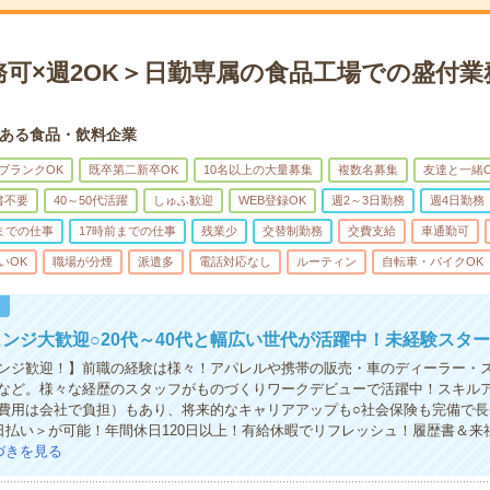
可×週2OK＞日勤専属の食品工場での盛付業務_
ある食品・飲料企業
ブランクOK
既卒第二新卒OK
10名以上の大量募集
複数名募集
友達と一緒O
書不要
40～50代活躍
しゅふ歓迎
WEB登録OK
週2～3日勤務
週4日勤務
までの仕事
17時前までの仕事
残業少
交替制勤務
交費支給
車通勤可
いOK
職場が分煙
派遣多
電話対応なし
ルーティン
自転車・バイクOK
！
ンジ大歓迎○20代～40代と幅広い世代が活躍中！未経験スター
ンジ歓迎！】前職の経験は様々！アパレルや携帯の販売・車のディーラー・
など。様々な経歴のスタッフがものづくりワークデビューで活躍中！スキル
費用は会社で負担）もあり、将来的なキャリアアップも○社会保険も完備で長
日払い＞が可能！年間休日120日以上！有給休暇でリフレッシュ！履歴書＆来
づきを見る