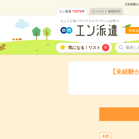
【未経験か
エン派遣
71573
件
エンバイト
82531
件
ちょうど良いワークライフバランスが叶う
関東版
気になる！リスト
0
保存し
【未経験
未読