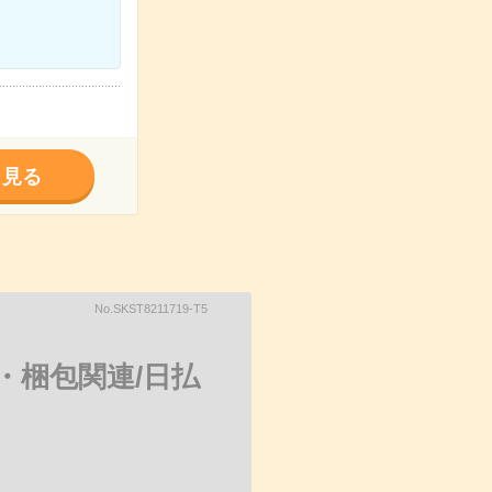
く見る
No.SKST8211719-T5
・梱包関連/日払