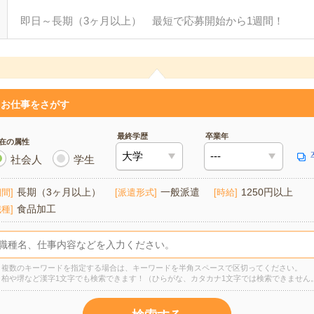
即日～長期（3ヶ月以上） 最短で応募開始から1週間！
お仕事をさがす
最終学歴
卒業年
在の属性
社会人
学生
長期（3ヶ月以上）
一般派遣
1250円以上
期間
派遣形式
時給
食品加工
職種
複数のキーワードを指定する場合は、キーワードを半角スペースで区切ってください。
柏や堺など漢字1文字でも検索できます！（ひらがな、カタカナ1文字では検索できません