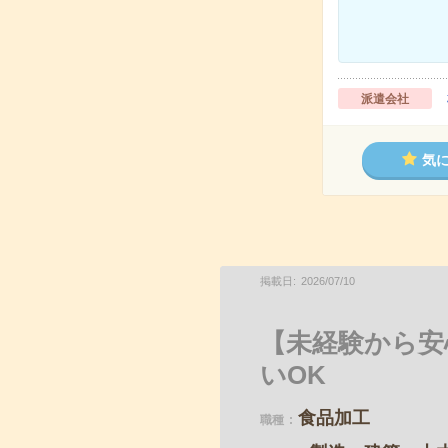
派遣会社
気
掲載日
2026
/
07
/
10
【未経験から安
いOK
食品加工
職種