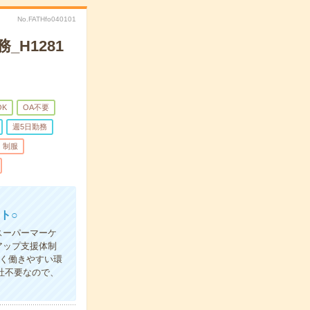
No.FATHfo040101
H1281
K
OA不要
週5日勤務
制服
ト○
スーパーマーケ
アップ支援体制
く働きやすい環
社不要なので、