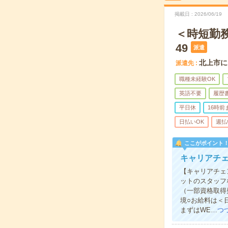
掲載日
2026/06/19
＜時短勤務
49
派遣
北上市に
派遣先
職種未経験OK
英語不要
履歴
平日休
16時前
日払いOK
週払
ここがポイント
キャリアチェ
【キャリアチェ
ットのスタッフ
（一部資格取得
境○お給料は＜
まずはWE…
つ