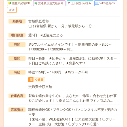
職種未経験OK
交通費別途支給あり
土日祝日が休み
WEB登録OK
派遣
宮城県亘理郡
勤務地
山下(宮城県)駅から---分／坂元駅から---分
週5日 ※派遣先による
曜日頻度
週5フルタイムがメインです！＜勤務時間の例＞8:00～
時間
17:008:30～17:309:00～18:…
即日～長期 ★応募から「最短2日後」に勤務OK！スター
期間
ト日はご相談ください。★急募です！
時給1150円～1400円 ★Wワーク不可
時給
交通費
交通費全額支給
製造や軽作業を中心に、あなたのご希望に合わせたお仕事
仕事内容
をご紹介します！＼例えばこんなお仕事です／商品の…
職種未経験OK / ブランクOK / パソコンスキル不要 / 英語力
応募資格
不要
【来社不要、WEB登録OK！】〇未経験大歓迎！〇フリー
ター、主婦(夫) 大歓迎！〇ブランクOK〇週5…