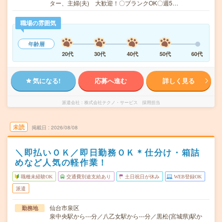
ター、主婦(夫) 大歓迎！〇ブランクOK〇週5…
職場の雰囲気
年齢層
20代
30代
40代
50代
60代
気になる!
応募へ進む
詳しく見る
派遣会社
株式会社テクノ・サービス 採用担当
未読
掲載日
2026/08/08
＼即払いＯＫ／即日勤務ＯＫ＊仕分け・箱詰
めなど人気の軽作業！
職種未経験OK
交通費別途支給あり
土日祝日が休み
WEB登録OK
派遣
仙台市泉区
勤務地
泉中央駅から---分／八乙女駅から---分／黒松(宮城県)駅か