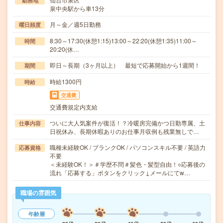
勤務地
泉中央駅から車13分
月～金／週5日勤務
曜日頻度
8:30～17:30(休憩1:15)13:00～22:20(休憩1:35)11:00～
時間
20:20(休…
即日～長期（3ヶ月以上） 最短で応募開始から1週間！
期間
時給1300円
時給
交通費
交通費規定内支給
ついに大人気案件が復活！？冷暖房完備かつ日勤専属、土
仕事内容
日祝休み、長期休暇ありのお仕事月収例も残業無しで…
職種未経験OK / ブランクOK / パソコンスキル不要 / 英語力
応募資格
不要
＜未経験OK！＞＃学歴不問＃髪色・髪型自由！○応募後の
流れ「応募する」ボタンをクリック↓メールにてw…
職場の雰囲気
年齢層