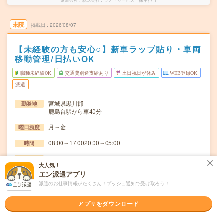
派遣会社
株式会社テクノ・サービス 採用担当
未読
掲載日
2026/08/07
【未経験の方も安心○】新車ラップ貼り・車両
移動管理/日払いOK
職種未経験OK
交通費別途支給あり
土日祝日が休み
WEB登録OK
派遣
宮城県黒川郡
勤務地
鹿島台駅から車40分
月～金
曜日頻度
08:00～17:0020:00～05:00
時間
長期でお仕事できる方、大歓迎！
期間
大人気！
エン派遣アプリ
時給1500円
時給
派遣のお仕事情報がたくさん！プッシュ通知で受け取ろう！
交通費
交通費規定内支給
アプリをダウンロード
工場で生産された新車のラップ貼付作業や、新車の運搬・
仕事内容