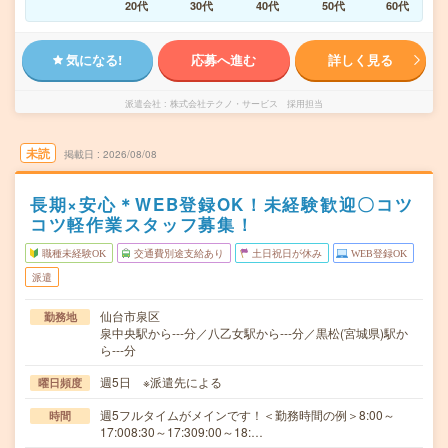
20代
30代
40代
50代
60代
気になる!
応募へ進む
詳しく見る
派遣会社
株式会社テクノ・サービス 採用担当
未読
掲載日
2026/08/08
長期×安心＊WEB登録OK！未経験歓迎〇コツ
コツ軽作業スタッフ募集！
職種未経験OK
交通費別途支給あり
土日祝日が休み
WEB登録OK
派遣
仙台市泉区
勤務地
泉中央駅から---分／八乙女駅から---分／黒松(宮城県)駅か
ら---分
週5日 ※派遣先による
曜日頻度
週5フルタイムがメインです！＜勤務時間の例＞8:00～
時間
17:008:30～17:309:00～18:…