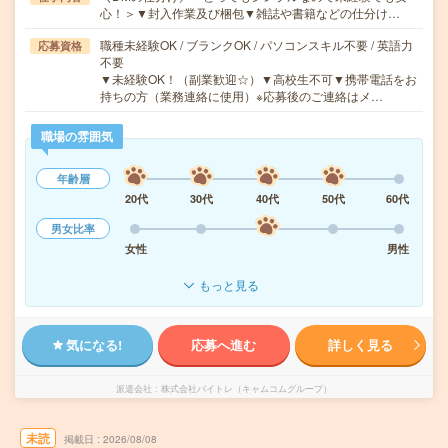
心！＞▼封入作業及び梱包▼雑誌や書籍などの仕分け…
職種未経験OK / ブランクOK / パソコンスキル不要 / 英語力
応募資格
不要
▼未経験OK！（副業歓迎☆）▼高校生不可▼携帯電話をお
持ちの方（業務連絡に使用）※応募後のご連絡はメ…
職場の雰囲気
年齢層
20代
30代
40代
50代
60代
男女比率
女性
男性
もっと見る
気になる!
応募へ進む
詳しく見る
派遣会社
株式会社バイトレ（キャムコムグループ）
未読
掲載日
2026/08/08