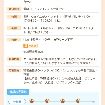
ら---分
週5日のフルタイムのお仕事です。
曜日頻度
週5フルタイムがメインです！＜勤務時間の例＞8:00～
時間
17:008:30～17:309:00～18:…
即日～長期 ★応募から「最短2日後」に勤務OK！スター
期間
ト日はご相談ください。
時給1150円～1400円 ★Wワーク不可
時給
交通費
交通費全額支給
▼仕事内容製造や軽作業を中心に、あなたのご希望に合わ
仕事内容
せたお仕事をご紹介します！＼未経験の方も大歓迎！…
職種未経験OK / ブランクOK / パソコンスキル不要 / 英語力
応募資格
不要
【来社不要、WEB登録OK！】〇未経験大歓迎！〇フリー
ター、主婦(夫) 大歓迎！〇ブランクOK〇週5…
職場の雰囲気
年齢層