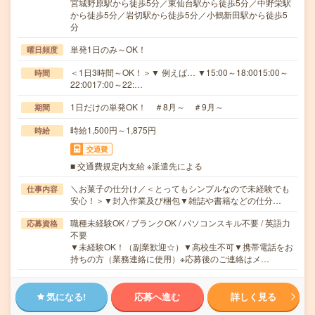
宮城野原駅から徒歩5分／東仙台駅から徒歩5分／中野栄駅
から徒歩5分／岩切駅から徒歩5分／小鶴新田駅から徒歩5
分
単発1日のみ～OK！
曜日頻度
＜1日3時間～OK！＞▼ 例えば… ▼15:00～18:0015:00～
時間
22:0017:00～22:…
1日だけの単発OK！ ＃8月～ ＃9月～
期間
時給1,500円～1,875円
時給
交通費
■ 交通費規定内支給 ※派遣先による
＼お菓子の仕分け／＜とってもシンプルなので未経験でも
仕事内容
安心！＞▼封入作業及び梱包▼雑誌や書籍などの仕分…
職種未経験OK / ブランクOK / パソコンスキル不要 / 英語力
応募資格
不要
▼未経験OK！（副業歓迎☆）▼高校生不可▼携帯電話をお
持ちの方（業務連絡に使用）※応募後のご連絡はメ…
気になる!
応募へ進む
詳しく見る