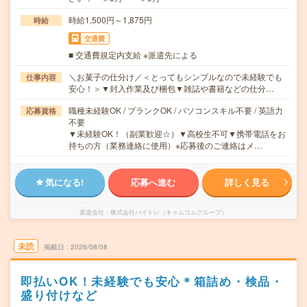
時給1,500円～1,875円
時給
交通費
■ 交通費規定内支給 ※派遣先による
＼お菓子の仕分け／＜とってもシンプルなので未経験でも
仕事内容
安心！＞▼封入作業及び梱包▼雑誌や書籍などの仕分…
職種未経験OK / ブランクOK / パソコンスキル不要 / 英語力
応募資格
不要
▼未経験OK！（副業歓迎☆）▼高校生不可▼携帯電話をお
持ちの方（業務連絡に使用）※応募後のご連絡はメ…
気になる!
応募へ進む
詳しく見る
派遣会社
株式会社バイトレ（キャムコムグループ）
未読
掲載日
2026/08/08
即払いOK！未経験でも安心＊箱詰め・検品・
盛り付けなど