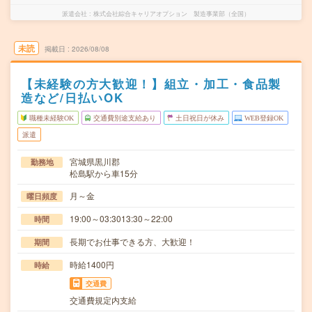
派遣会社
株式会社綜合キャリアオプション 製造事業部（全国）
未読
掲載日
2026/08/08
【未経験の方大歓迎！】組立・加工・食品製
造など/日払いOK
職種未経験OK
交通費別途支給あり
土日祝日が休み
WEB登録OK
派遣
宮城県黒川郡
勤務地
松島駅から車15分
月～金
曜日頻度
19:00～03:3013:30～22:00
時間
長期でお仕事できる方、大歓迎！
期間
時給1400円
時給
交通費
交通費規定内支給