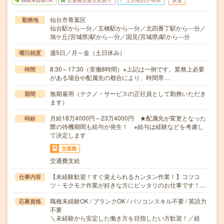
職種未経験OK
交通費別途支給あり
土日祝日が休み
派遣
仙台市青葉区
勤務地
仙台駅から---分／五橋駅から---分／北四番丁駅から---分／
旭ケ丘(宮城県)駅から---分／国見(宮城県)駅から---分
週5日／月～金（土日休み）
曜日頻度
8:30～17:30（実働8時間）※上記は一例です。業務上必要
時間
がある場合や配属先の都合により、時間帯…
無期雇用（テクノ・サービスの正社員として勤務いただき
期間
ます）
月給18万4000円～23万4000円 ★配属先が変更となった
時給
際の待機期間も給与が発生！ ※給与は経験などを考慮し
て決定します
交通費
交通費支給
【未経験歓迎！すぐ覚えられるカンタン作業！】コツコ
仕事内容
ツ・モクモク作業が好きな方にピッタリのお仕事です！…
職種未経験OK / ブランクOK / パソコンスキル不要 / 英語力
応募資格
不要
＼未経験から安定した働き方を目指したい方歓迎！／経