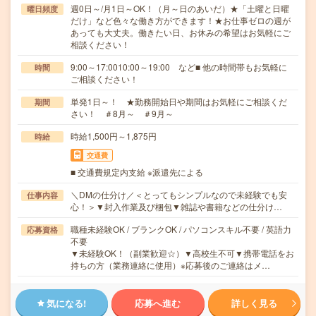
週0日～/月1日～OK！（月～日のあいだ）★「土曜と日曜
曜日頻度
だけ」など色々な働き方ができます！★お仕事ゼロの週が
あっても大丈夫。働きたい日、お休みの希望はお気軽にご
相談ください！
9:00～17:0010:00～19:00 など■ 他の時間帯もお気軽に
時間
ご相談ください！
単発1日～！ ★勤務開始日や期間はお気軽にご相談くだ
期間
さい！ ＃8月～ ＃9月～
時給1,500円～1,875円
時給
交通費
■ 交通費規定内支給 ※派遣先による
＼DMの仕分け／＜とってもシンプルなので未経験でも安
仕事内容
心！＞▼封入作業及び梱包▼雑誌や書籍などの仕分け…
職種未経験OK / ブランクOK / パソコンスキル不要 / 英語力
応募資格
不要
▼未経験OK！（副業歓迎☆）▼高校生不可▼携帯電話をお
持ちの方（業務連絡に使用）※応募後のご連絡はメ…
気になる!
応募へ進む
詳しく見る