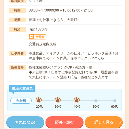
シフト制
曜日頻度
08:00～17:0009:00～18:0012:00～21:00
時間
長期でお仕事できる方、大歓迎！
期間
時給1370円
時給
交通費
交通費規定内支給
冷凍食品、アイスクリームの仕分け、ピッキング業務！冷
仕事内容
凍倉庫内でのライン作業。保冷バック(50cmくら…
職種未経験OK / ブランクOK / 英語力不要
応募資格
◆未経験OK！〇まずは事前登録だけでもOK！履歴書不要
で気軽にオンライン登録★氏名・職種などを入力す…
職場の雰囲気
年齢層
20代
30代
40代
50代
60代
気になる!
応募へ進む
詳しく見る