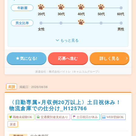
年齢層
20代
30代
40代
50代
60代
男女比率
女性
男性
もっと見る
気になる!
応募へ進む
詳しく見る
派遣会社
株式会社バイトレ（キャムコムグループ）
未読
掲載日
2026/08/08
〈日勤専属×月収例20万以上〉土日祝休み！
物流倉庫での仕分け_H125766
職種未経験OK
交通費別途支給あり
土日祝日が休み
WEB登録OK
派遣
仙台市泉区