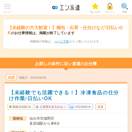
メニュー
気になる!
ログイン
検索
【未経験の方大歓迎！】梱包・出荷・仕分けなど/日払いO
K
のお仕事情報は、掲載が終了しています
掲載時の情報は、
ページ下部
からご覧いただけます。
お探しの条件に近い派遣のお仕事
未読
掲載日
2026/08/08
【未経験でも活躍できる！】冷凍食品の仕分
け作業/日払いOK
職種未経験OK
交通費別途支給あり
WEB登録OK
派遣
仙台市宮城野区
勤務地
多賀城駅から車8分