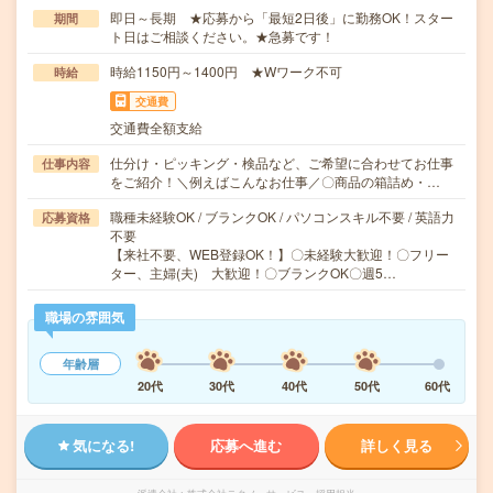
即日～長期 ★応募から「最短2日後」に勤務OK！スター
期間
ト日はご相談ください。★急募です！
時給1150円～1400円 ★Wワーク不可
時給
交通費
交通費全額支給
仕分け・ピッキング・検品など、ご希望に合わせてお仕事
仕事内容
をご紹介！＼例えばこんなお仕事／〇商品の箱詰め・…
職種未経験OK / ブランクOK / パソコンスキル不要 / 英語力
応募資格
不要
【来社不要、WEB登録OK！】〇未経験大歓迎！〇フリー
ター、主婦(夫) 大歓迎！〇ブランクOK〇週5…
職場の雰囲気
年齢層
20代
30代
40代
50代
60代
気になる!
応募へ進む
詳しく見る