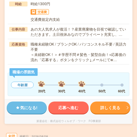
時給1300円
時給
交通費
交通費規定内支給
あの大人気求人が復活！？産業廃棄物を目視で確認してい
仕事内容
ただきます。土日祝休みなのでプライベート充実し、…
職種未経験OK / ブランクOK / パソコンスキル不要 / 英語力
応募資格
不要
＜未経験OK！＞＃学歴不問＃髪色・髪型自由！○応募後の
流れ「応募する」ボタンをクリック↓メールにてw…
職場の雰囲気
年齢層
20代
30代
40代
50代
60代
気になる!
応募へ進む
詳しく見る
派遣会社
株式会社ウィルオブ・ワーク FO事業部
未読
掲載日
2026/08/08