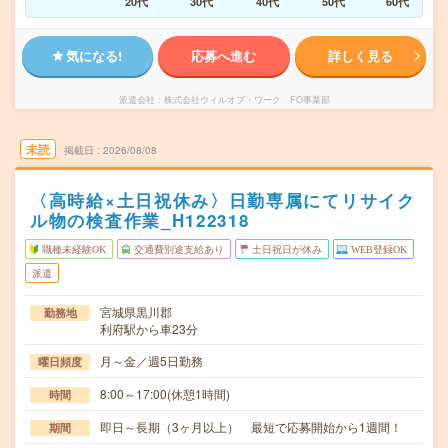
20代
30代
40代
50代
60代
気になる!
応募へ進む
詳しく見る
派遣会社
株式会社ウィルオブ・ワーク FO事業部
未読
掲載日
2026/08/08
〈高時給×土日祝休み〉日勤専属にてリサイク
ル物の検査作業_H122318
職種未経験OK
交通費別途支給あり
土日祝日が休み
WEB登録OK
派遣
宮城県黒川郡
勤務地
利府駅から車23分
月～金／週5日勤務
曜日頻度
8:00～17:00(休憩1時間)
時間
即日～長期（3ヶ月以上） 最短で応募開始から1週間！
期間