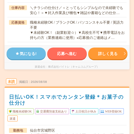
＼チラシの仕分け／＜とってもシンプルなので未経験でも
仕事内容
安心！＞▼封入作業及び梱包▼雑誌や書籍などの仕分…
職種未経験OK / ブランクOK / パソコンスキル不要 / 英語力
応募資格
不要
▼未経験OK！（副業歓迎☆）▼高校生不可▼携帯電話をお
持ちの方（業務連絡に使用）※応募後のご連絡はメ…
気になる!
応募へ進む
詳しく見る
派遣会社
株式会社バイトレ（キャムコムグループ）
未読
掲載日
2026/08/08
日払いOK！スマホでカンタン登録＊お菓子の
仕分け
職種未経験OK
交通費別途支給あり
土日祝日が休み
WEB登録OK
派遣
仙台市宮城野区
勤務地