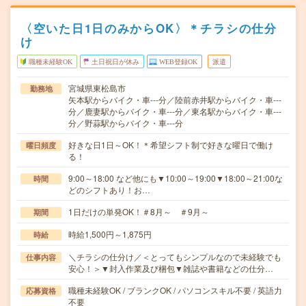
〈空いた日1日のみからOK〉＊チラシの仕分
け
職種未経験OK
土日祝日が休み
WEB登録OK
派遣
宮城県東松島市
勤務地
矢本駅からバイク・車---分／陸前赤井駅からバイク・車---
分／鹿妻駅からバイク・車---分／東名駅からバイク・車---
分／野蒜駅からバイク・車---分
好きな日1日～OK！＊希望シフト制で好きな曜日で働け
曜日頻度
る！
9:00～18:00 など他にも▼10:00～19:00▼18:00～21:00な
時間
どのシフトあり！お…
1日だけの単発OK！＃8月～ ＃9月～
期間
時給1,500円～1,875円
時給
＼チラシの仕分け／＜とってもシンプルなので未経験でも
仕事内容
安心！＞▼封入作業及び梱包▼雑誌や書籍などの仕分…
職種未経験OK / ブランクOK / パソコンスキル不要 / 英語力
応募資格
不要