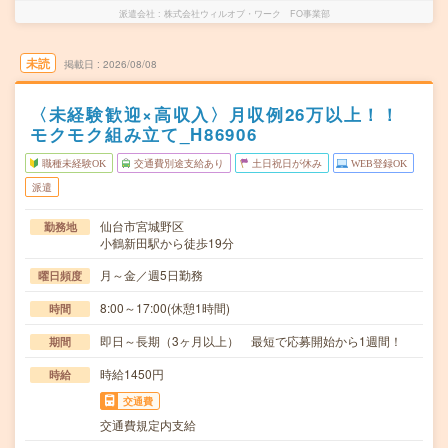
派遣会社
株式会社ウィルオブ・ワーク FO事業部
未読
掲載日
2026/08/08
〈未経験歓迎×高収入〉月収例26万以上！！
モクモク組み立て_H86906
職種未経験OK
交通費別途支給あり
土日祝日が休み
WEB登録OK
派遣
仙台市宮城野区
勤務地
小鶴新田駅から徒歩19分
月～金／週5日勤務
曜日頻度
8:00～17:00(休憩1時間)
時間
即日～長期（3ヶ月以上） 最短で応募開始から1週間！
期間
時給1450円
時給
交通費
交通費規定内支給