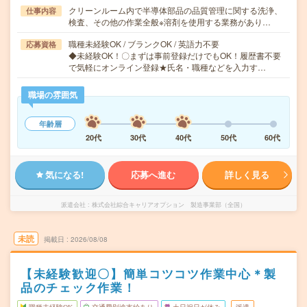
クリーンルーム内で半導体部品の品質管理に関する洗浄、
仕事内容
検査、その他の作業全般※溶剤を使用する業務があり…
職種未経験OK / ブランクOK / 英語力不要
応募資格
◆未経験OK！〇まずは事前登録だけでもOK！履歴書不要
で気軽にオンライン登録★氏名・職種などを入力す…
職場の雰囲気
年齢層
20代
30代
40代
50代
60代
気になる!
応募へ進む
詳しく見る
派遣会社
株式会社綜合キャリアオプション 製造事業部（全国）
未読
掲載日
2026/08/08
【未経験歓迎〇】簡単コツコツ作業中心＊製
品のチェック作業！