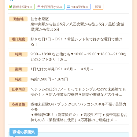
職種未経験OK
土日祝日が休み
WEB登録OK
派遣
仙台市泉区
勤務地
泉中央駅から徒歩5分／八乙女駅から徒歩5分／黒松(宮城
県)駅から徒歩5分
好きな日1日～OK！＊希望シフト制で好きな曜日で働け
曜日頻度
る！
9:00～18:00 など他にも▼10:00～19:00▼18:00～21:00な
時間
どのシフトあり！お…
1日だけの単発OK！＃8月～ ＃9月～
期間
時給1,500円～1,875円
時給
＼チラシの仕分け／＜とってもシンプルなので未経験でも
仕事内容
安心！＞▼封入作業及び梱包▼雑誌や書籍などの仕分…
職種未経験OK / ブランクOK / パソコンスキル不要 / 英語力
応募資格
不要
▼未経験OK！（副業歓迎☆）▼高校生不可▼携帯電話をお
持ちの方（業務連絡に使用）※応募後のご連絡はメ…
職場の雰囲気