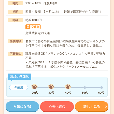
9:00～18:00(休憩1時間)
時間
即日～長期（3ヶ月以上） 最短で応募開始から1週間！
期間
時給1300円
時給
交通費
交通費規定内支給
名取市にある外食産業向けの冷蔵倉庫内でのピッキングの
仕事内容
お仕事です！多様な商品を扱うため、毎日新しい発見…
職種未経験OK / ブランクOK / パソコンスキル不要 / 英語力
応募資格
不要
＜未経験OK！＞＃学歴不問＃髪色・髪型自由！○応募後の
流れ「応募する」ボタンをクリック↓メールにてw…
職場の雰囲気
年齢層
20代
30代
40代
50代
60代
気になる!
応募へ進む
詳しく見る