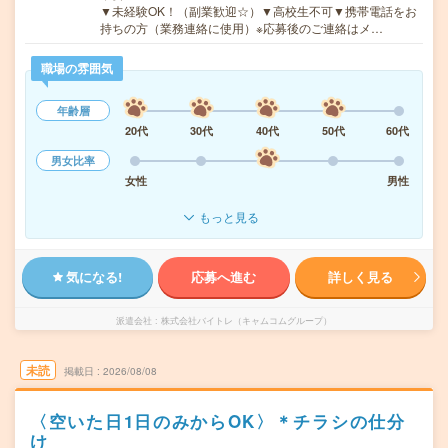
▼未経験OK！（副業歓迎☆）▼高校生不可▼携帯電話をお
持ちの方（業務連絡に使用）※応募後のご連絡はメ…
職場の雰囲気
年齢層
20代
30代
40代
50代
60代
男女比率
女性
男性
もっと見る
気になる!
応募へ進む
詳しく見る
派遣会社
株式会社バイトレ（キャムコムグループ）
未読
掲載日
2026/08/08
〈空いた日1日のみからOK〉＊チラシの仕分
け