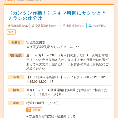
〈カンタン作業！〉スキマ時間にサクッと＊
チラシの仕分け
職種未経験OK
交通費別途支給あり
土日祝日が休み
WEB登録OK
派遣
宮城県柴田郡
勤務地
大河原(宮城県)駅からバイク・車---分
週0日～/月1日～OK！（月～日のあいだ）★「火曜と木曜
曜日頻度
だけ」など色々な働き方ができます！★お仕事ゼロの週が
あっても大丈夫。働きたい日、お休みの希望はお気軽にご
相談ください！
【1日3時間～も相談OK!】＜シフト例＞9:00～12:0010:00
時間
～15:00 12:00～17…
単発1日～！ ★勤務開始日や期間はお気軽にご相談くだ
期間
さい！ ＃8月～ ＃9月～
時給1,200円～1,625円
時給
交通費
■ 交通費規定内支給 ※派遣先による