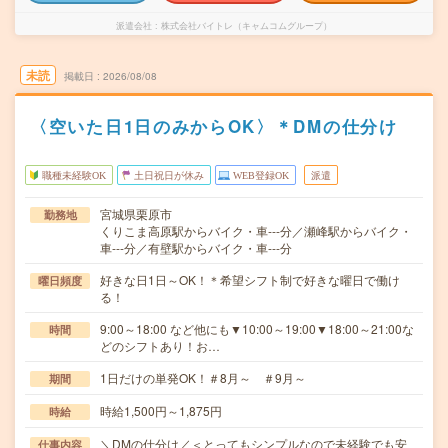
派遣会社
株式会社バイトレ（キャムコムグループ）
未読
掲載日
2026/08/08
〈空いた日1日のみからOK〉＊DMの仕分け
職種未経験OK
土日祝日が休み
WEB登録OK
派遣
宮城県栗原市
勤務地
くりこま高原駅からバイク・車---分／瀬峰駅からバイク・
車---分／有壁駅からバイク・車---分
好きな日1日～OK！＊希望シフト制で好きな曜日で働け
曜日頻度
る！
9:00～18:00 など他にも▼10:00～19:00▼18:00～21:00な
時間
どのシフトあり！お…
1日だけの単発OK！＃8月～ ＃9月～
期間
時給1,500円～1,875円
時給
＼DMの仕分け／＜とってもシンプルなので未経験でも安
仕事内容