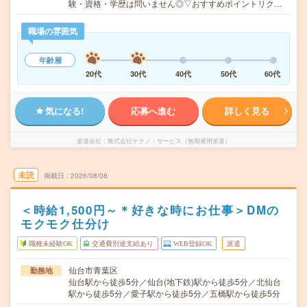
験・資格・学歴は問いません◎▽おすすめポイントリク…
職場の雰囲気
年齢層
20代
30代
40代
50代
60代
気になる!
応募へ進む
詳しく見る
派遣会社
株式会社テクノ・サービス（無期雇用派遣）
未読
掲載日
2026/08/08
＜時給1,500円～＊好きな時にお仕事＞DMの
モクモク仕分け
職種未経験OK
交通費別途支給あり
WEB登録OK
派遣
仙台市青葉区
勤務地
仙台駅から徒歩5分／仙台(地下鉄)駅から徒歩5分／北仙台
駅から徒歩5分／愛子駅から徒歩5分／五橋駅から徒歩5分