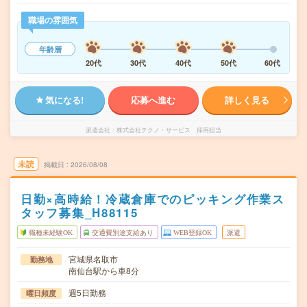
職場の雰囲気
年齢層
20代
30代
40代
50代
60代
気になる!
応募へ進む
詳しく見る
派遣会社
株式会社テクノ・サービス 採用担当
未読
掲載日
2026/08/08
日勤×高時給！冷蔵倉庫でのピッキング作業ス
タッフ募集_H88115
職種未経験OK
交通費別途支給あり
WEB登録OK
派遣
宮城県名取市
勤務地
南仙台駅から車8分
週5日勤務
曜日頻度