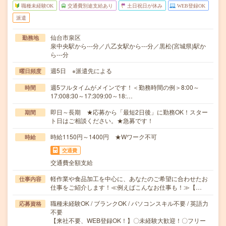
職種未経験OK
交通費別途支給あり
土日祝日が休み
WEB登録OK
派遣
仙台市泉区
勤務地
泉中央駅から---分／八乙女駅から---分／黒松(宮城県)駅か
ら---分
週5日 ※派遣先による
曜日頻度
週5フルタイムがメインです！＜勤務時間の例＞8:00～
時間
17:008:30～17:309:00～18:…
即日～長期 ★応募から「最短2日後」に勤務OK！スター
期間
ト日はご相談ください。★急募です！
時給1150円～1400円 ★Wワーク不可
時給
交通費
交通費全額支給
軽作業や食品加工を中心に、あなたのご希望に合わせたお
仕事内容
仕事をご紹介します！≪例えばこんなお仕事も！≫【…
職種未経験OK / ブランクOK / パソコンスキル不要 / 英語力
応募資格
不要
【来社不要、WEB登録OK！】〇未経験大歓迎！〇フリー