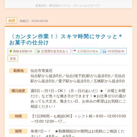
派遣会社
株式会社バイトレ（キャムコムグループ）
未読
掲載日
2026/08/08
〈カンタン作業！〉スキマ時間にサクッと＊
お菓子の仕分け
職種未経験OK
交通費別途支給あり
土日祝日が休み
WEB登録OK
派遣
仙台市青葉区
勤務地
仙台駅から徒歩5分／仙台(地下鉄)駅から徒歩5分／北仙台
駅から徒歩5分／愛子駅から徒歩5分／五橋駅から徒歩5分
週0日～/月1日～OK！（月～日のあいだ）★「火曜と木曜
曜日頻度
だけ」など色々な働き方ができます！★お仕事ゼロの週が
あっても大丈夫。働きたい日、お休みの希望はお気軽にご
相談ください！
【1日3時間～も相談OK!】＜シフト例＞9:00～12:0010:00
時間
～15:00 12:00～17…
単発1日～！ ★勤務開始日や期間はお気軽にご相談くだ
期間
さい！ ＃8月～ ＃9月～