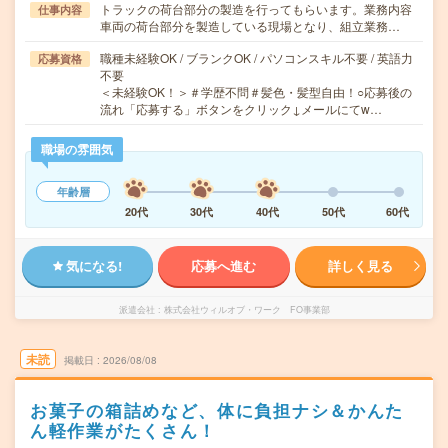
トラックの荷台部分の製造を行ってもらいます。業務内容
仕事内容
車両の荷台部分を製造している現場となり、組立業務…
職種未経験OK / ブランクOK / パソコンスキル不要 / 英語力
応募資格
不要
＜未経験OK！＞＃学歴不問＃髪色・髪型自由！○応募後の
流れ「応募する」ボタンをクリック↓メールにてw…
職場の雰囲気
年齢層
20代
30代
40代
50代
60代
気になる!
応募へ進む
詳しく見る
派遣会社
株式会社ウィルオブ・ワーク FO事業部
未読
掲載日
2026/08/08
お菓子の箱詰めなど、体に負担ナシ＆かんた
ん軽作業がたくさん！