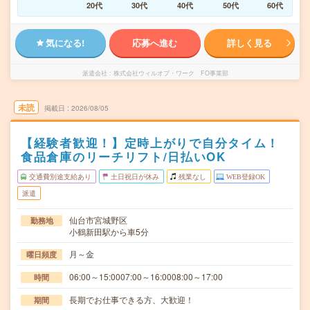
20代
30代
40代
50代
60代
気になる!
応募へ進む
詳しく見る
派遣会社
株式会社ウィルオブ・ワーク FO事業部
未読
掲載日
2026/08/05
【経験者歓迎！】定時上がりで自分タイム！
食品倉庫のリーチリフト/日払いOK
交通費別途支給あり
土日祝日が休み
残業なし
WEB登録OK
派遣
仙台市宮城野区
勤務地
小鶴新田駅から車5分
月～金
曜日頻度
06:00～15:0007:00～16:0008:00～17:00
時間
長期でお仕事できる方、大歓迎！
期間