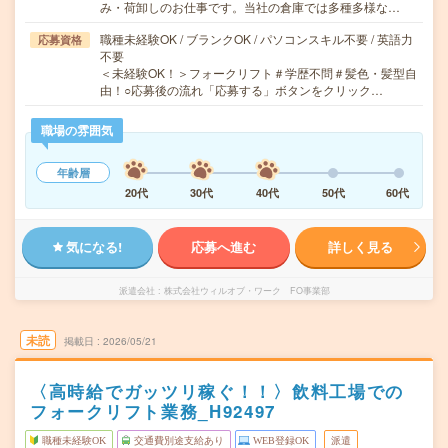
み・荷卸しのお仕事です。当社の倉庫では多種多様な…
職種未経験OK / ブランクOK / パソコンスキル不要 / 英語力
応募資格
不要
＜未経験OK！＞フォークリフト＃学歴不問＃髪色・髪型自
由！○応募後の流れ「応募する」ボタンをクリック…
職場の雰囲気
年齢層
20代
30代
40代
50代
60代
気になる!
応募へ進む
詳しく見る
派遣会社
株式会社ウィルオブ・ワーク FO事業部
未読
掲載日
2026/05/21
〈高時給でガッツリ稼ぐ！！〉飲料工場での
フォークリフト業務_H92497
職種未経験OK
交通費別途支給あり
WEB登録OK
派遣