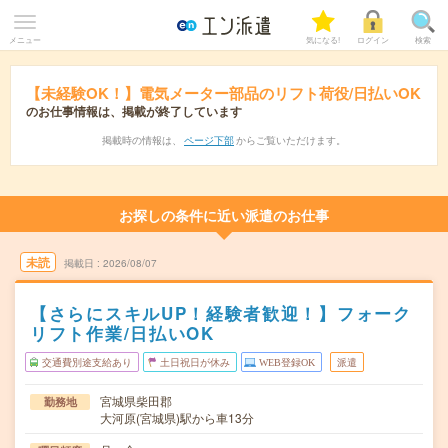
メニュー
気になる!
ログイン
検索
【未経験OK！】電気メーター部品のリフト荷役/日払いOK
のお仕事情報は、掲載が終了しています
掲載時の情報は、
ページ下部
からご覧いただけます。
お探しの条件に近い派遣のお仕事
未読
掲載日
2026/08/07
【さらにスキルUP！経験者歓迎！】フォーク
リフト作業/日払いOK
交通費別途支給あり
土日祝日が休み
WEB登録OK
派遣
宮城県柴田郡
勤務地
大河原(宮城県)駅から車13分