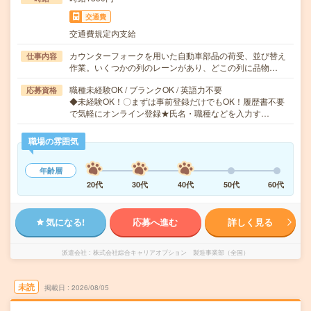
交通費
交通費規定内支給
カウンターフォークを用いた自動車部品の荷受、並び替え
仕事内容
作業。いくつかの列のレーンがあり、どこの列に品物…
職種未経験OK / ブランクOK / 英語力不要
応募資格
◆未経験OK！〇まずは事前登録だけでもOK！履歴書不要
で気軽にオンライン登録★氏名・職種などを入力す…
職場の雰囲気
年齢層
20代
30代
40代
50代
60代
気になる!
応募へ進む
詳しく見る
派遣会社
株式会社綜合キャリアオプション 製造事業部（全国）
未読
掲載日
2026/08/05