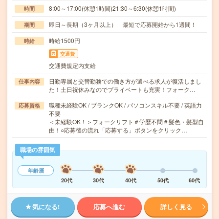
8:00～17:00(休憩1時間)21:30～6:30(休憩1時間)
時間
即日～長期（3ヶ月以上） 最短で応募開始から1週間！
期間
時給1500円
時給
交通費
交通費規定内支給
日勤専属と交替勤務での働き方が選べる求人が復活しまし
仕事内容
た！土日祝休みなのでプライベートも充実！フォーク…
職種未経験OK / ブランクOK / パソコンスキル不要 / 英語力
応募資格
不要
＜未経験OK！＞フォークリフト＃学歴不問＃髪色・髪型自
由！○応募後の流れ「応募する」ボタンをクリック…
職場の雰囲気
年齢層
20代
30代
40代
50代
60代
気になる!
応募へ進む
詳しく見る