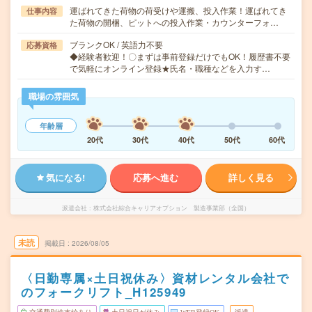
運ばれてきた荷物の荷受けや運搬、投入作業！運ばれてき
仕事内容
た荷物の開梱、ピットへの投入作業・カウンターフォ…
ブランクOK / 英語力不要
応募資格
◆経験者歓迎！〇まずは事前登録だけでもOK！履歴書不要
で気軽にオンライン登録★氏名・職種などを入力す…
職場の雰囲気
年齢層
20代
30代
40代
50代
60代
気になる!
応募へ進む
詳しく見る
派遣会社
株式会社綜合キャリアオプション 製造事業部（全国）
未読
掲載日
2026/08/05
〈日勤専属×土日祝休み〉資材レンタル会社で
のフォークリフト_H125949