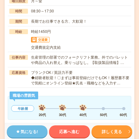
月～金
曜日頻度
08:30～17:30
時間
長期でお仕事できる方、大歓迎！
期間
時給1450円
時給
交通費
交通費規定内支給
生産管理の部署でのフォークリフト業務。外でのパレット
仕事内容
や商品の入れ替え。乗りっぱなし。【取扱製品情報】…
ブランクOK / 英語力不要
応募資格
◆経験者歓迎！〇まずは事前登録だけでもOK！履歴書不要
で気軽にオンライン登録★氏名・職種などを入力す…
職場の雰囲気
年齢層
20代
30代
40代
50代
60代
気になる!
応募へ進む
詳しく見る