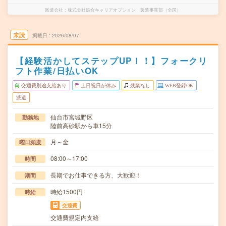
派遣会社
株式会社綜合キャリアオプション 製造事業部（全国）
未読
掲載日
2026/08/07
【経験活かしてステップUP！！】フォークリ
フト作業/日払いOK
交通費別途支給あり
土日祝日が休み
残業なし
WEB登録OK
派遣
仙台市宮城野区
勤務地
陸前高砂駅から車15分
月～金
曜日頻度
08:00～17:00
時間
長期でお仕事できる方、大歓迎！
期間
時給1500円
時給
交通費
交通費規定内支給