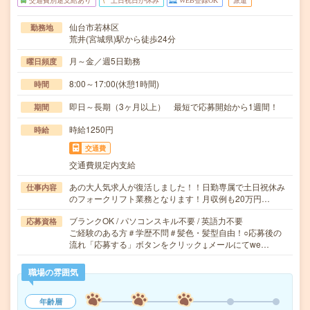
交通費別途支給あり
土日祝日が休み
WEB登録OK
派遣
仙台市若林区
勤務地
荒井(宮城県)駅から徒歩24分
月～金／週5日勤務
曜日頻度
8:00～17:00(休憩1時間)
時間
即日～長期（3ヶ月以上） 最短で応募開始から1週間！
期間
時給1250円
時給
交通費
交通費規定内支給
あの大人気求人が復活しました！！日勤専属で土日祝休み
仕事内容
のフォークリフト業務となります！月収例も20万円…
ブランクOK / パソコンスキル不要 / 英語力不要
応募資格
ご経験のある方＃学歴不問＃髪色・髪型自由！○応募後の
流れ「応募する」ボタンをクリック↓メールにてwe…
職場の雰囲気
年齢層