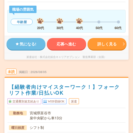
職場の雰囲気
年齢層
20代
30代
40代
50代
60代
気になる!
応募へ進む
詳しく見る
派遣会社
株式会社綜合キャリアオプション 製造事業部（全国）
未読
掲載日
2026/08/05
【経験者向けマイスターワーク！】フォーク
リフト作業/日払いOK
交通費別途支給あり
WEB登録OK
派遣
宮城県富谷市
勤務地
泉中央駅から車13分
シフト制
曜日頻度