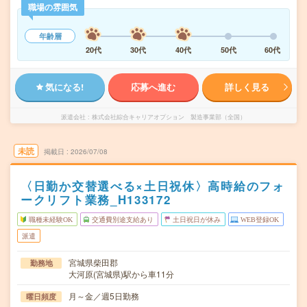
職場の雰囲気
年齢層
20代
30代
40代
50代
60代
気になる!
応募へ進む
詳しく見る
派遣会社
株式会社綜合キャリアオプション 製造事業部（全国）
未読
掲載日
2026/07/08
〈日勤か交替選べる×土日祝休〉高時給のフォ
ークリフト業務_H133172
職種未経験OK
交通費別途支給あり
土日祝日が休み
WEB登録OK
派遣
宮城県柴田郡
勤務地
大河原(宮城県)駅から車11分
月～金／週5日勤務
曜日頻度