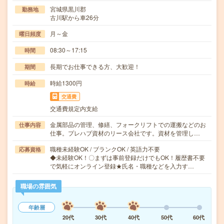
宮城県黒川郡
勤務地
古川駅から車26分
月～金
曜日頻度
08:30～17:15
時間
長期でお仕事できる方、大歓迎！
期間
時給1300円
時給
交通費
交通費規定内支給
金属部品の管理、修繕、フォークリフトでの運搬などのお
仕事内容
仕事。プレハブ資材のリース会社です。資材を管理し…
職種未経験OK / ブランクOK / 英語力不要
応募資格
◆未経験OK！〇まずは事前登録だけでもOK！履歴書不要
で気軽にオンライン登録★氏名・職種などを入力す…
職場の雰囲気
年齢層
20代
30代
40代
50代
60代