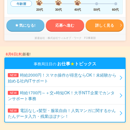
年齢層
20代
30代
40代
50代
60代
気になる!
応募へ進む
詳しく見る
派遣会社
株式会社ウィルオブ・ワーク FO事業部
8月6日(木)
新着!
お仕事
★
トピックス
事務局注目の
時給2000円！スマホ操作が得意ならOK！未経験から
NEW
始める社内ITサポート
時給1700円～＋交×時短OK！大手NTT企業でカンタ
NEW
ンサポート事務
電話なし×髪型・服装自由！人気マンガに関するかん
NEW
たんデータ入力・残業ほぼナシ！