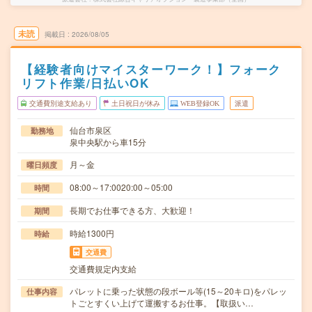
未読
掲載日
2026/08/05
【経験者向けマイスターワーク！】フォーク
リフト作業/日払いOK
交通費別途支給あり
土日祝日が休み
WEB登録OK
派遣
仙台市泉区
勤務地
泉中央駅から車15分
月～金
曜日頻度
08:00～17:0020:00～05:00
時間
長期でお仕事できる方、大歓迎！
期間
時給1300円
時給
交通費
交通費規定内支給
パレットに乗った状態の段ボール等(15～20キロ)をパレッ
仕事内容
トごとすくい上げて運搬するお仕事。【取扱い…