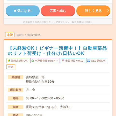
気になる!
応募へ進む
詳しく見る
派遣会社
株式会社綜合キャリアオプション 製造事業部（全国）
未読
掲載日
2026/08/05
【未経験OK！ビギナー活躍中！】自動車部品
のリフト荷受け・仕分け/日払いOK
職種未経験OK
交通費別途支給あり
土日祝日が休み
WEB登録OK
派遣
宮城県黒川郡
勤務地
鹿島台駅から車25分
月～金
曜日頻度
08:00～17:0020:00～05:00
時間
長期でお仕事できる方、大歓迎！
期間
時給1350円
時給