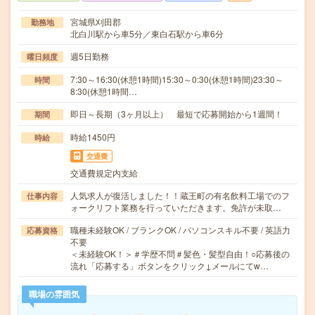
宮城県刈田郡
勤務地
北白川駅から車5分／東白石駅から車6分
週5日勤務
曜日頻度
7:30～16:30(休憩1時間)15:30～0:30(休憩1時間)23:30～
時間
8:30(休憩1時間…
即日～長期（3ヶ月以上） 最短で応募開始から1週間！
期間
時給1450円
時給
交通費
交通費規定内支給
人気求人が復活しました！！蔵王町の有名飲料工場でのフ
仕事内容
ォークリフト業務を行っていただきます。免許が未取…
職種未経験OK / ブランクOK / パソコンスキル不要 / 英語力
応募資格
不要
＜未経験OK！＞＃学歴不問＃髪色・髪型自由！○応募後の
流れ「応募する」ボタンをクリック↓メールにてw…
職場の雰囲気