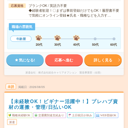
ブランクOK / 英語力不要
応募資格
◆経験者歓迎！〇まずは事前登録だけでもOK！履歴書不要
で気軽にオンライン登録★氏名・職種などを入力す…
職場の雰囲気
年齢層
20代
30代
40代
50代
60代
気になる!
応募へ進む
詳しく見る
派遣会社
株式会社綜合キャリアオプション 製造事業部（全国）
未読
掲載日
2026/08/05
【未経験OK！ビギナー活躍中！】プレハブ資
材の運搬・管理/日払いOK
職種未経験OK
交通費別途支給あり
土日祝日が休み
WEB登録OK
派遣