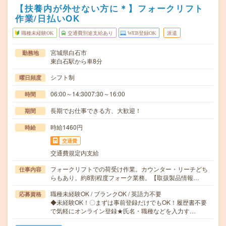
【扶養内が外せない方に＊】フォークリフト
作業/日払いOK
職種未経験OK
交通費別途支給あり
WEB登録OK
派遣
宮城県白石市
勤務地
東白石駅から車8分
シフト制
曜日頻度
06:00～14:3007:30～16:00
時間
長期でお仕事できる方、大歓迎！
期間
時給1460円
時給
交通費
交通費規定内支給
フォークリフトでの荷受け作業。カウンター・リーチどち
仕事内容
らもあり。約8割程度フォーク業務。【取扱製品情報…
職種未経験OK / ブランクOK / 英語力不要
応募資格
◆未経験OK！〇まずは事前登録だけでもOK！履歴書不要
で気軽にオンライン登録★氏名・職種などを入力す…