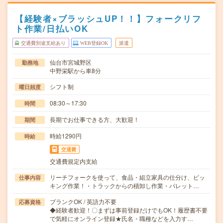
【経験者×ブラッシュUP！！】フォークリフ
ト作業/日払いOK
交通費別途支給あり
WEB登録OK
派遣
仙台市宮城野区
勤務地
中野栄駅から車8分
シフト制
曜日頻度
08:30～17:30
時間
長期でお仕事できる方、大歓迎！
期間
時給1290円
時給
交通費
交通費規定内支給
リーチフォークを使って、食品・組立家具の仕分け、ピッ
仕事内容
キング作業！・トラックからの積卸し作業・パレット…
ブランクOK / 英語力不要
応募資格
◆経験者歓迎！〇まずは事前登録だけでもOK！履歴書不要
で気軽にオンライン登録★氏名・職種などを入力す…