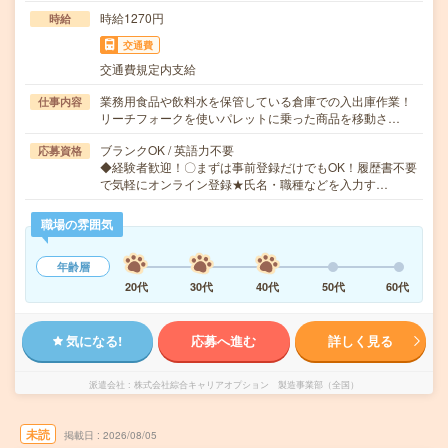
時給1270円
時給
交通費
交通費規定内支給
業務用食品や飲料水を保管している倉庫での入出庫作業！
仕事内容
リーチフォークを使いパレットに乗った商品を移動さ…
ブランクOK / 英語力不要
応募資格
◆経験者歓迎！〇まずは事前登録だけでもOK！履歴書不要
で気軽にオンライン登録★氏名・職種などを入力す…
職場の雰囲気
年齢層
20代
30代
40代
50代
60代
気になる!
応募へ進む
詳しく見る
派遣会社
株式会社綜合キャリアオプション 製造事業部（全国）
未読
掲載日
2026/08/05