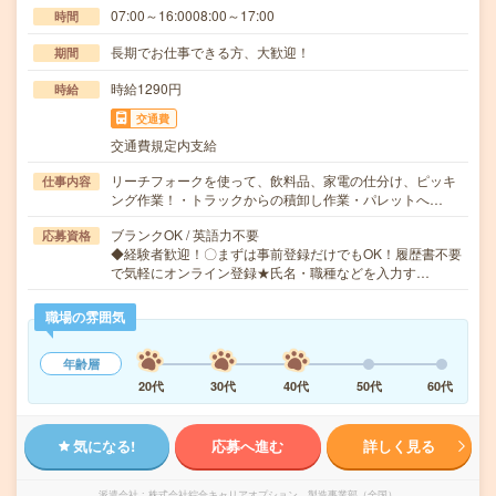
07:00～16:0008:00～17:00
時間
長期でお仕事できる方、大歓迎！
期間
時給1290円
時給
交通費
交通費規定内支給
リーチフォークを使って、飲料品、家電の仕分け、ピッキ
仕事内容
ング作業！・トラックからの積卸し作業・パレットへ…
ブランクOK / 英語力不要
応募資格
◆経験者歓迎！〇まずは事前登録だけでもOK！履歴書不要
で気軽にオンライン登録★氏名・職種などを入力す…
職場の雰囲気
年齢層
20代
30代
40代
50代
60代
気になる!
応募へ進む
詳しく見る
派遣会社
株式会社綜合キャリアオプション 製造事業部（全国）