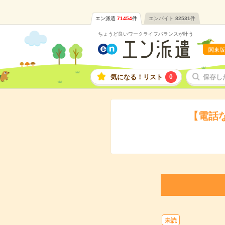
エン派遣
71454
件
エンバイト
82531
件
ちょうど良いワークライフバランスが叶う
関東版
気になる！リスト
0
保存し
【電話
未読