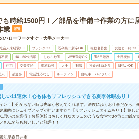
でも時給1500円！／部品を準備⇒作業の方に
作業
派遣
のハローワークすぐ・大手メーカー
社会人未経験OK
ブランクOK
既卒第二新卒OK
複数名募集
友達と一緒OK
書不要
40～50代活躍
しゅふ歓迎
WEB登録OK
週5日勤務
土日祝休
住宅
交費支給
車通勤可
大手
制服
社食/補助あり
日払いOK
国人
派遣多
電話対応なし
ルーティン
自転車・バイクOK
！
嬉しい11連休！心も体もリフレッシュできる夏季休暇あり！
ィン！】分からない時は先輩が教えてくれます。適度に歩くお仕事だから、
健康的にシェイプアップが叶います✩＊【リフレッシュタイムあり！】嬉し
ん思いの企業様！お昼休憩はおしゃれなカフェのような食堂でお得にご飯が
フさんからもおいしいと好評！！
愛知県春日井市