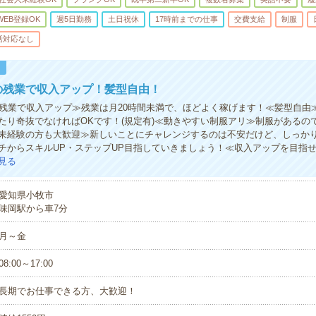
WEB登録OK
週5日勤務
土日祝休
17時前までの仕事
交費支給
制服
話対応なし
！
の残業で収入アップ！髪型自由！
の残業で収入アップ≫残業は月20時間未満で、ほどよく稼げます！≪髪型自由
たり奇抜でなければOKです！(規定有)≪動きやすい制服アリ≫制服があるの
未経験の方も大歓迎≫新しいことにチャレンジするのは不安だけど、しっか
チからスキルUP・ステップUP目指していきましょう！≪収入アップを目指
見る
愛知県小牧市
味岡駅から車7分
月～金
08:00～17:00
長期でお仕事できる方、大歓迎！