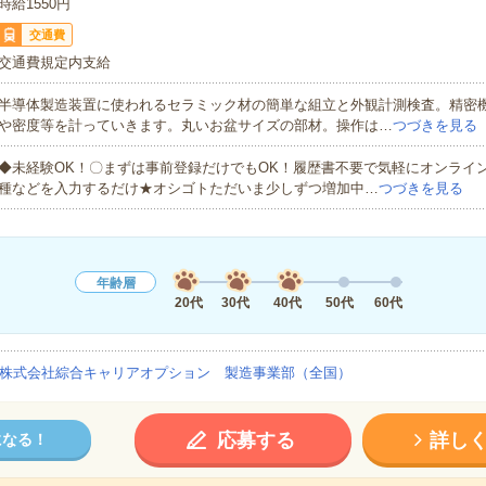
時給1550円
交通費
交通費規定内支給
半導体製造装置に使われるセラミック材の簡単な組立と外観計測検査。精密
や密度等を計っていきます。丸いお盆サイズの部材。操作は…
つづきを見る
◆未経験OK！〇まずは事前登録だけでもOK！履歴書不要で気軽にオンライ
種などを入力するだけ★オシゴトただいま少しずつ増加中…
つづきを見る
年齢層
20代
30代
40代
50代
60代
株式会社綜合キャリアオプション 製造事業部（全国）
応募する
詳し
になる！