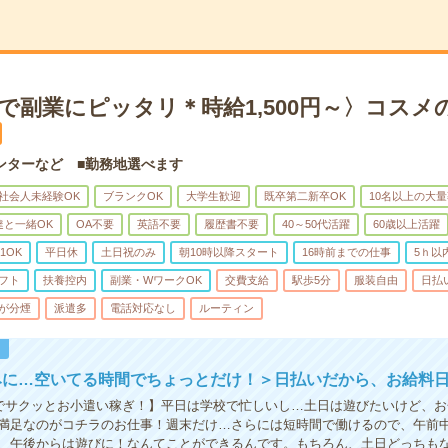
で副業にピッタリ＊時給1,500円～〉コスメ
ンターなど ■勤務地選べます
社会人未経験OK
ブランクOK
大学生歓迎
既卒第二新卒OK
10名以上の大
達と一緒OK
OA不要
英語不要
履歴書不要
40～50代活躍
60歳以上活躍
1OK
平日休
土日祝のみ
朝10時以降スタート
16時前までの仕事
5ｈ以
フト
扶養控内
副業・WワークOK
交費支給
駅歩5分
服装自由
日払
が分煙
派遣多
電話対応なし
ルーティン
！
みに…空いてる時間でちょっとだけ！＞日払いだから、お給料
でサクッとお小遣い稼ぎ！】平日は学校で忙しいし…土日は遊びたいけど、お
満足なのがコチラのお仕事！週末だけ…さらには短時間で働けるので、午前
、午後からは遊びに！なんてことができるんです。もちろん、土日どっちも