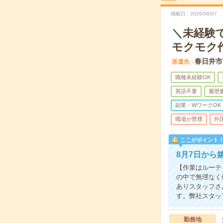
掲載日
2026/08/07
＼未経験
モクモク
春日井市
派遣先
職種未経験OK
英語不要
履歴
副業・WワークOK
職場が禁煙
外
ここがポイント
8月7日から
【作業はルーテ
の中で無理なく
ありスタッフさ
す。弊社スタッ
勤務地