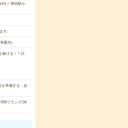
14分／神領駅か
れます。
考案内♪
以上稼げる！＊日
品を準備する：必
不問#ブランクOK