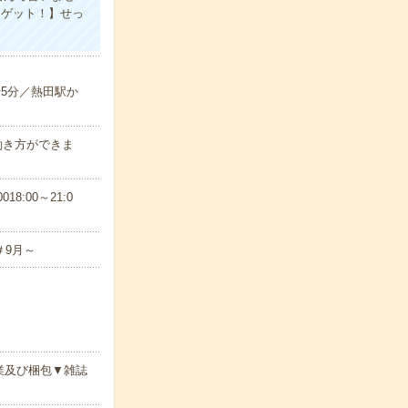
日ゲット！】せっ
歩5分／熱田駅か
働き方ができま
18:00～21:0
＃9月～
業及び梱包▼雑誌