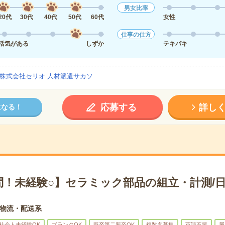
男女比率
20代
30代
40代
50代
60代
女性
仕事の仕方
活気がある
しずか
テキパキ
株式会社セリオ 人材派遣サカソ
応募する
詳し
になる！
問！未経験○】セラミック部品の組立・計測/日
物流・配送系
社会人未経験OK
ブランクOK
既卒第二新卒OK
複数名募集
英語不要
履