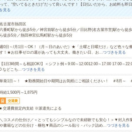
”だって、“空いてるときだけ”だって良いんです！【日払いだから、お給料も即
を見る
名古屋市熱田区
六番町駅から徒歩5分／神宮前駅から徒歩5分／日比野(名古屋市営)駅から徒
ら徒歩5分／熱田神宮伝馬町駅から徒歩5分
週0日～/月1日～OK！（月～日のあいだ）★「土曜と日曜だけ」など色々な
す！★お仕事ゼロの週があっても大丈夫。働きたい日、お…
つづきを見る
【1日3時間～も相談OK!】＜シフト例＞9:00～12:0012:00～17:00 17:00～22:00
0 などこち…
つづきを見る
単発1日～！ ★勤務開始日や期間はお気軽にご相談ください！ ＃8月～ 
時給1,500円～1,875円
交通費
■ 交通費規定内支給 ※派遣先による
＼コスメの仕分け／＜とってもシンプルなので未経験でも安心！＞▼封入作
や書籍などの仕分け・梱包▼商品のシール貼り・パック詰め…
つづきを見る