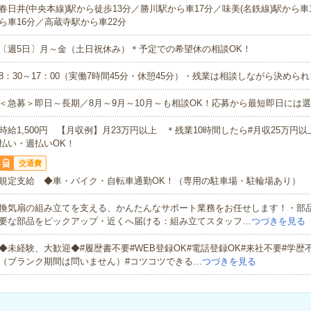
春日井(中央本線)駅から徒歩13分／勝川駅から車17分／味美(名鉄線)駅から車
ら車16分／高蔵寺駅から車22分
〔週5日〕月～金（土日祝休み）＊予定での希望休の相談OK！
8：30～17：00（実働7時間45分・休憩45分）・残業は相談しながら決めら
＜急募＞即日～長期／8月～9月～10月～も相談OK！応募から最短即日には選
時給1,500円 【月収例】月23万円以上 ＊残業10時間したら#月収25万円
払い・週払いOK！
交通費
規定支給 ◆車・バイク・自転車通勤OK！（専用の駐車場・駐輪場あり）
換気扇の組み立てを支える、かんたんなサポート業務をお任せします！・部
要な部品をピックアップ・近くへ届ける：組み立てスタッフ…
つづきを見る
◆未経験、大歓迎◆#履歴書不要#WEB登録OK#電話登録OK#来社不要#学歴
（ブランク期間は問いません）#コツコツできる…
つづきを見る