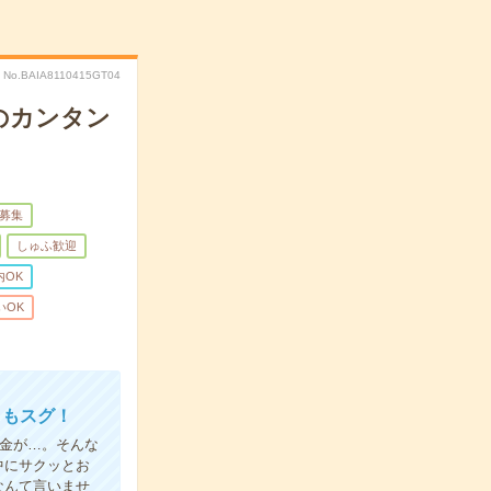
No.BAIA8110415GT04
のカンタン
量募集
しゅふ歓迎
内OK
いOK
日もスグ！
金が…。そんな
中にサクッとお
なんて言いませ