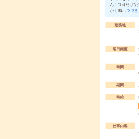
ん！“1日だけ
かく働…
つづき
勤務地
曜日頻度
時間
期間
時給
仕事内容