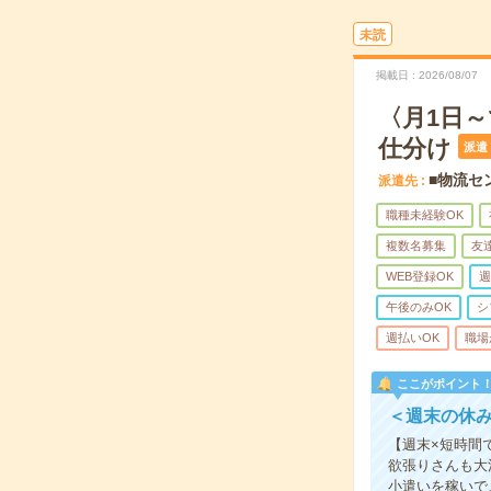
未読
掲載日
2026/08/07
〈月1日～
仕分け
派遣
■物流セ
派遣先
職種未経験OK
複数名募集
友
WEB登録OK
週
午後のみOK
シ
週払いOK
職場
ここがポイント
＜週末の休
【週末×短時間
欲張りさんも大
小遣いを稼いで