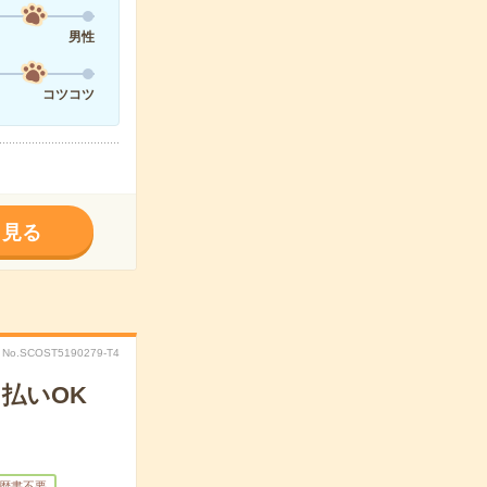
男性
コツコツ
く見る
No.SCOST5190279-T4
払いOK
歴書不要