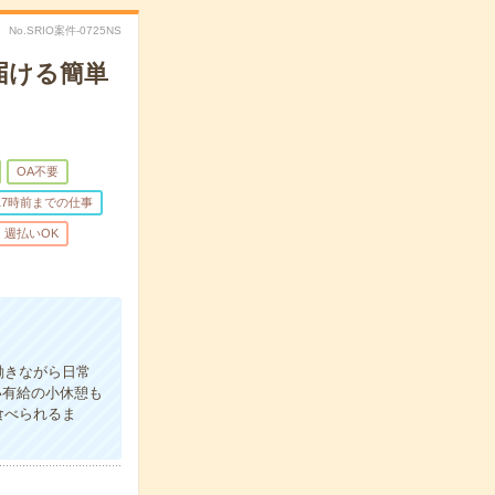
No.SRIO案件-0725NS
届ける簡単
OA不要
17時前までの仕事
週払いOK
働きながら日常
い有給の小休憩も
食べられるま