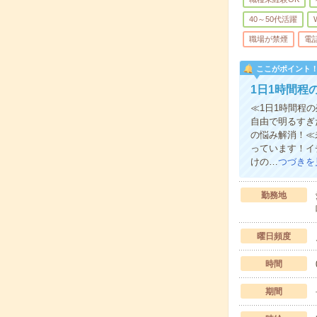
40～50代活躍
職場が禁煙
電
ここがポイント
1日1時間程
≪1日1時間程
自由で明るすぎ
の悩み解消！≪
っています！イ
けの…
つづきを
勤務地
曜日頻度
時間
期間