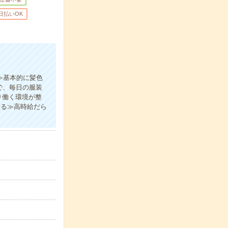
日払いOK
≫基本的に髪色
で、毎日の服装
り働く環境が整
せる≫高時給だら