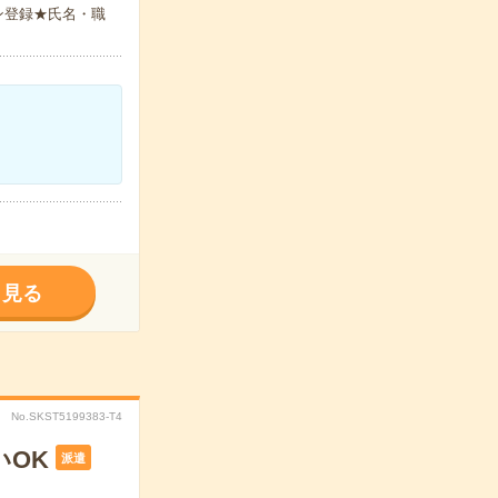
ン登録★氏名・職
く見る
No.SKST5199383-T4
いOK
派遣