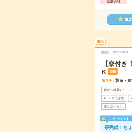
派遣会社
気
未読
掲載日
2026/08/07
【寮付き
K
派遣
製造・建
派遣先
職種未経験OK
40～50代活躍
電話対応なし
ここがポイント
寮完備！ち