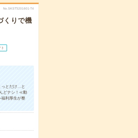
No.SKST5201601-T4
づくりで機
フト
ょっとだけ…と
んどナシ！≪動
≫福利厚生が整