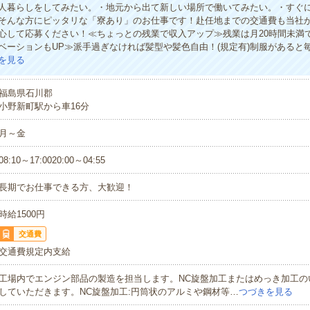
人暮らしをしてみたい。・地元から出て新しい場所で働いてみたい。・すぐ
そんな方にピッタリな「寮あり」のお仕事です！赴任地までの交通費も当社が
心して応募ください！≪ちょっとの残業で収入アップ≫残業は月20時間未満
ベーションもUP≫派手過ぎなければ髪型や髪色自由！(規定有)制服があると
を見る
福島県石川郡
小野新町駅から車16分
月～金
08:10～17:0020:00～04:55
長期でお仕事できる方、大歓迎！
時給1500円
交通費
交通費規定内支給
工場内でエンジン部品の製造を担当します。NC旋盤加工またはめっき加工の
していただきます。NC旋盤加工:円筒状のアルミや鋼材等…
つづきを見る