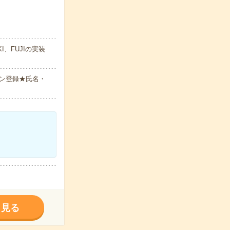
、FUJIの実装
ン登録★氏名・
く見る