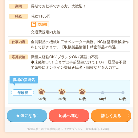
長期でお仕事できる方、大歓迎！
期間
時給1185円
時給
交通費
交通費規定内支給
金属製品の機械加工オペレーター業務。NC旋盤等機械操作
仕事内容
をして頂きます。【取扱製品情報】精密部品≪待遇…
職種未経験OK / ブランクOK / 英語力不要
応募資格
◆未経験OK！〇まずは事前登録だけでもOK！履歴書不要
で気軽にオンライン登録★氏名・職種などを入力す…
職場の雰囲気
年齢層
20代
30代
40代
50代
60代
気になる!
応募へ進む
詳しく見る
派遣会社
株式会社綜合キャリアオプション 製造事業部（全国）