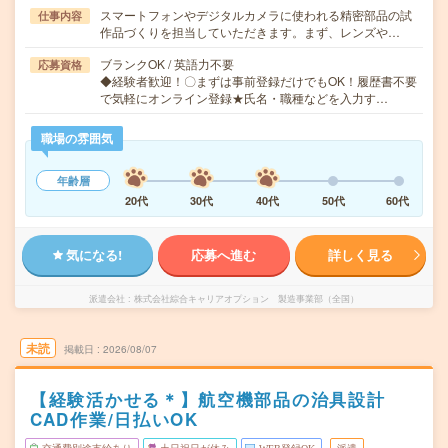
スマートフォンやデジタルカメラに使われる精密部品の試
仕事内容
作品づくりを担当していただきます。まず、レンズや…
ブランクOK / 英語力不要
応募資格
◆経験者歓迎！〇まずは事前登録だけでもOK！履歴書不要
で気軽にオンライン登録★氏名・職種などを入力す…
職場の雰囲気
年齢層
20代
30代
40代
50代
60代
気になる!
応募へ進む
詳しく見る
派遣会社
株式会社綜合キャリアオプション 製造事業部（全国）
未読
掲載日
2026/08/07
【経験活かせる＊】航空機部品の治具設計
CAD作業/日払いOK