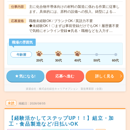
主に化合物半導体向けの材料の製造に係わる作業に従事し
仕事内容
ます。具体的には、原料の設備への投入、鋳型による…
職種未経験OK / ブランクOK / 英語力不要
応募資格
◆未経験OK！〇まずは事前登録だけでもOK！履歴書不要
で気軽にオンライン登録★氏名・職種などを入力す…
職場の雰囲気
年齢層
20代
30代
40代
50代
60代
気になる!
応募へ進む
詳しく見る
派遣会社
株式会社綜合キャリアオプション 製造事業部（全国）
未読
掲載日
2026/08/05
【経験活かしてステップUP！！】組立・加
工・食品製造など/日払いOK