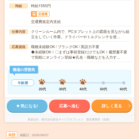
時給1550円
時給
交通費
交通費規定内支給
クリーンルーム内で、PCタブレット上の図面を見ながら組
仕事内容
立をしていく作業。ドライバーやトルクレンチを使…
職種未経験OK / ブランクOK / 英語力不要
応募資格
◆未経験OK！〇まずは事前登録だけでもOK！履歴書不要
で気軽にオンライン登録★氏名・職種などを入力す…
職場の雰囲気
年齢層
20代
30代
40代
50代
60代
気になる!
応募へ進む
詳しく見る
派遣会社
株式会社綜合キャリアオプション 製造事業部（全国）
未読
掲載日
2026/08/07