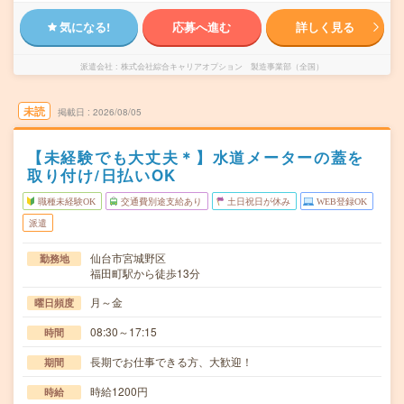
気になる!
応募へ進む
詳しく見る
派遣会社
株式会社綜合キャリアオプション 製造事業部（全国）
未読
掲載日
2026/08/05
【未経験でも大丈夫＊】水道メーターの蓋を
取り付け/日払いOK
職種未経験OK
交通費別途支給あり
土日祝日が休み
WEB登録OK
派遣
仙台市宮城野区
勤務地
福田町駅から徒歩13分
月～金
曜日頻度
08:30～17:15
時間
長期でお仕事できる方、大歓迎！
期間
時給1200円
時給