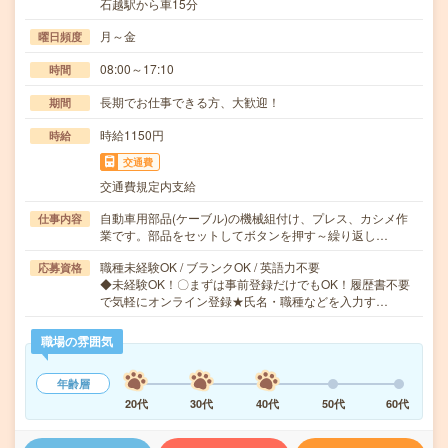
石越駅から車15分
月～金
曜日頻度
08:00～17:10
時間
長期でお仕事できる方、大歓迎！
期間
時給1150円
時給
交通費
交通費規定内支給
自動車用部品(ケーブル)の機械組付け、プレス、カシメ作
仕事内容
業です。部品をセットしてボタンを押す～繰り返し…
職種未経験OK / ブランクOK / 英語力不要
応募資格
◆未経験OK！〇まずは事前登録だけでもOK！履歴書不要
で気軽にオンライン登録★氏名・職種などを入力す…
職場の雰囲気
年齢層
20代
30代
40代
50代
60代