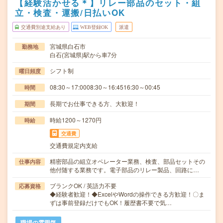
【経験活かせる＊】リレー部品のセット・組
立・検査・運搬/日払いOK
交通費別途支給あり
WEB登録OK
派遣
宮城県白石市
勤務地
白石(宮城県)駅から車7分
シフト制
曜日頻度
08:30～17:0008:30～16:4516:30～00:45
時間
長期でお仕事できる方、大歓迎！
期間
時給1200～1270円
時給
交通費
交通費規定内支給
精密部品の組立オペレーター業務、検査、部品セットその
仕事内容
他付随する業務です。電子部品のリレー製品、回路に…
ブランクOK / 英語力不要
応募資格
◆経験者歓迎！◆ExcelやWordの操作できる方歓迎！〇ま
ずは事前登録だけでもOK！履歴書不要で気…
職場の雰囲気