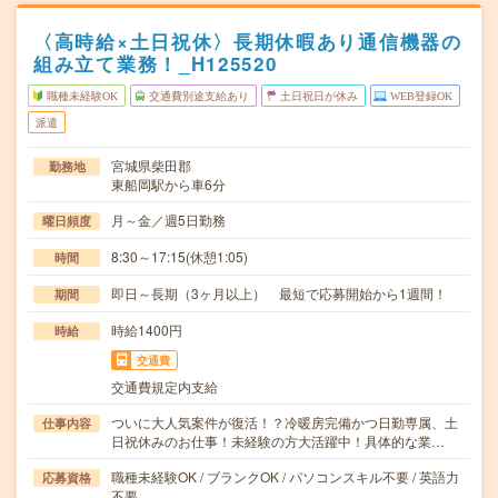
〈高時給×土日祝休〉長期休暇あり通信機器の
組み立て業務！_H125520
職種未経験OK
交通費別途支給あり
土日祝日が休み
WEB登録OK
派遣
宮城県柴田郡
勤務地
東船岡駅から車6分
月～金／週5日勤務
曜日頻度
8:30～17:15(休憩1:05)
時間
即日～長期（3ヶ月以上） 最短で応募開始から1週間！
期間
時給1400円
時給
交通費
交通費規定内支給
ついに大人気案件が復活！？冷暖房完備かつ日勤専属、土
仕事内容
日祝休みのお仕事！未経験の方大活躍中！具体的な業…
職種未経験OK / ブランクOK / パソコンスキル不要 / 英語力
応募資格
不要