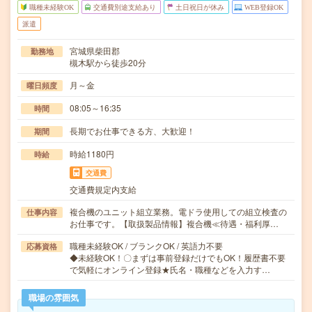
職種未経験OK
交通費別途支給あり
土日祝日が休み
WEB登録OK
派遣
宮城県柴田郡
勤務地
槻木駅から徒歩20分
月～金
曜日頻度
08:05～16:35
時間
長期でお仕事できる方、大歓迎！
期間
時給1180円
時給
交通費
交通費規定内支給
複合機のユニット組立業務。電ドラ使用しての組立検査の
仕事内容
お仕事です。【取扱製品情報】複合機≪待遇・福利厚…
職種未経験OK / ブランクOK / 英語力不要
応募資格
◆未経験OK！〇まずは事前登録だけでもOK！履歴書不要
で気軽にオンライン登録★氏名・職種などを入力す…
職場の雰囲気