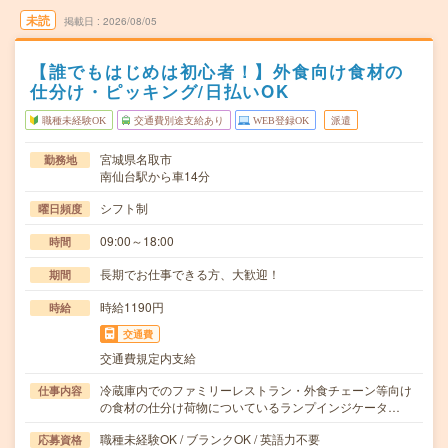
未読
掲載日
2026/08/05
【誰でもはじめは初心者！】外食向け食材の
仕分け・ピッキング/日払いOK
職種未経験OK
交通費別途支給あり
WEB登録OK
派遣
宮城県名取市
勤務地
南仙台駅から車14分
シフト制
曜日頻度
09:00～18:00
時間
長期でお仕事できる方、大歓迎！
期間
時給1190円
時給
交通費
交通費規定内支給
冷蔵庫内でのファミリーレストラン・外食チェーン等向け
仕事内容
の食材の仕分け荷物についているランプインジケータ…
職種未経験OK / ブランクOK / 英語力不要
応募資格