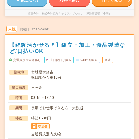
派遣会社
株式会社綜合キャリアオプション 製造事業部（全国）
未読
掲載日
2026/08/07
【経験活かせる＊】組立・加工・食品製造な
ど/日払いOK
交通費別途支給あり
土日祝日が休み
WEB登録OK
派遣
宮城県大崎市
勤務地
塚目駅から車10分
月～金
曜日頻度
08:15～17:10
時間
長期でお仕事できる方、大歓迎！
期間
時給1500円
時給
交通費
交通費規定内支給