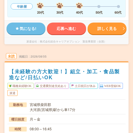
年齢層
20代
30代
40代
50代
60代
気になる!
応募へ進む
詳しく見る
派遣会社
株式会社綜合キャリアオプション 製造事業部（全国）
未読
掲載日
2026/08/05
【未経験の方大歓迎！】組立・加工・食品製
造など/日払いOK
職種未経験OK
交通費別途支給あり
土日祝日が休み
WEB登録OK
派遣
宮城県柴田郡
勤務地
大河原(宮城県)駅から車17分
月～金
曜日頻度
08:00～16:45
時間