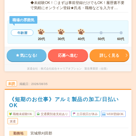
◆未経験OK！〇まずは事前登録だけでもOK！履歴書不要
で気軽にオンライン登録★氏名・職種などを入力す…
職場の雰囲気
年齢層
20代
30代
40代
50代
60代
気になる!
応募へ進む
詳しく見る
派遣会社
株式会社綜合キャリアオプション 製造事業部（全国）
未読
掲載日
2026/08/05
《短期のお仕事》アルミ製品の加工/日払い
OK
職種未経験OK
交通費別途支給あり
土日祝日が休み
WEB登録OK
派遣
宮城県刈田郡
勤務地