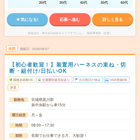
20代
30代
40代
50代
60代
気になる!
応募へ進む
詳しく見る
派遣会社
株式会社綜合キャリアオプション 製造事業部（全国）
未読
掲載日
2026/08/07
【初心者歓迎！】装置用ハーネスの束ね・切
断・組付け/日払いOK
職種未経験OK
交通費別途支給あり
土日祝日が休み
WEB登録OK
派遣
宮城県黒川郡
勤務地
泉中央駅から車15分
月～金
曜日頻度
08:30～17:30
時間
長期でお仕事できる方、大歓迎！
期間