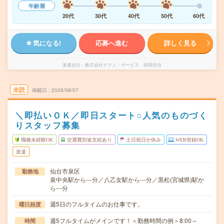
年齢層
20代
30代
40代
50代
60代
気になる!
応募へ進む
詳しく見る
派遣会社
株式会社テクノ・サービス 採用担当
未読
掲載日
2026/08/07
＼即払いＯＫ／即日スタート○人気のものづく
りスタッフ募集
職種未経験OK
交通費別途支給あり
土日祝日が休み
WEB登録OK
派遣
仙台市泉区
勤務地
泉中央駅から---分／八乙女駅から---分／黒松(宮城県)駅か
ら---分
週5日のフルタイムのお仕事です。
曜日頻度
週5フルタイムがメインです！＜勤務時間の例＞8:00～
時間