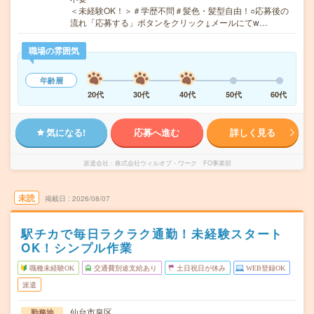
＜未経験OK！＞＃学歴不問＃髪色・髪型自由！○応募後の
流れ「応募する」ボタンをクリック↓メールにてw…
職場の雰囲気
年齢層
20代
30代
40代
50代
60代
気になる!
応募へ進む
詳しく見る
派遣会社
株式会社ウィルオブ・ワーク FO事業部
未読
掲載日
2026/08/07
駅チカで毎日ラクラク通勤！未経験スタート
OK！シンプル作業
職種未経験OK
交通費別途支給あり
土日祝日が休み
WEB登録OK
派遣
仙台市泉区
勤務地