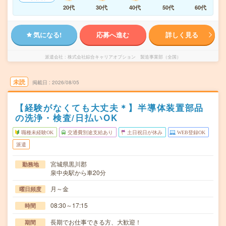
20代
30代
40代
50代
60代
気になる!
応募へ進む
詳しく見る
派遣会社
株式会社綜合キャリアオプション 製造事業部（全国）
未読
掲載日
2026/08/05
【経験がなくても大丈夫＊】半導体装置部品
の洗浄・検査/日払いOK
職種未経験OK
交通費別途支給あり
土日祝日が休み
WEB登録OK
派遣
宮城県黒川郡
勤務地
泉中央駅から車20分
月～金
曜日頻度
08:30～17:15
時間
長期でお仕事できる方、大歓迎！
期間