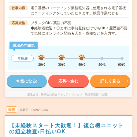
電子基板のコーティング業務報知器に使用される電子基板
仕事内容
にコーティングをしていただきます。検品作業なども…
ブランクOK / 英語力不要
応募資格
◆経験者歓迎！〇まずは事前登録だけでもOK！履歴書不要
で気軽にオンライン登録★氏名・職種などを入力す…
職場の雰囲気
年齢層
20代
30代
40代
50代
60代
気になる!
応募へ進む
詳しく見る
派遣会社
株式会社綜合キャリアオプション 製造事業部（全国）
未読
掲載日
2026/08/05
【未経験スタート大歓迎！】複合機ユニット
の組立検査/日払いOK