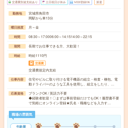
交通費別途支給あり
土日祝日が休み
WEB登録OK
派遣
宮城県角田市
勤務地
岡駅から車13分
月～金
曜日頻度
08:30～17:0006:00～14:1514:00～22:15
時間
長期でお仕事できる方、大歓迎！
期間
時給1110円
時給
交通費
交通費規定内支給
住宅やビルに取り付ける電子機器の組立・検査・梱包。電
仕事内容
動ドライバーのような工具を使用し、組立をしたり、…
ブランクOK / 英語力不要
応募資格
◆経験者歓迎！〇まずは事前登録だけでもOK！履歴書不要
で気軽にオンライン登録★氏名・職種などを入力す…
職場の雰囲気
年齢層