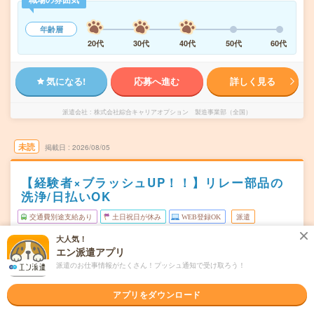
年齢層
20代
30代
40代
50代
60代
気になる!
応募へ進む
詳しく見る
派遣会社
株式会社綜合キャリアオプション 製造事業部（全国）
未読
掲載日
2026/08/05
【経験者×ブラッシュUP！！】リレー部品の
洗浄/日払いOK
交通費別途支給あり
土日祝日が休み
WEB登録OK
派遣
大人気！
宮城県白石市
勤務地
エン派遣アプリ
白石(宮城県)駅から車7分
派遣のお仕事情報がたくさん！プッシュ通知で受け取ろう！
月～金
曜日頻度
アプリをダウンロード
08:30～17:0008:30～16:4516:30～00:45
時間