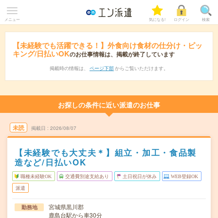
メニュー
気になる!
ログイン
検索
【未経験でも活躍できる！】外食向け食材の仕分け・ピッ
キング/日払いOK
のお仕事情報は、掲載が終了しています
掲載時の情報は、
ページ下部
からご覧いただけます。
お探しの条件に近い派遣のお仕事
未読
掲載日
2026/08/07
【未経験でも大丈夫＊】組立・加工・食品製
造など/日払いOK
職種未経験OK
交通費別途支給あり
土日祝日が休み
WEB登録OK
派遣
宮城県黒川郡
勤務地
鹿島台駅から車30分