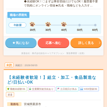
◆未経験OK！〇まずは事前登録だけでもOK！履歴書不要
で気軽にオンライン登録★氏名・職種などを入力す…
職場の雰囲気
年齢層
20代
30代
40代
50代
60代
気になる!
応募へ進む
詳しく見る
派遣会社
株式会社綜合キャリアオプション 製造事業部（全国）
未読
掲載日
2026/08/05
【未経験者歓迎！】組立・加工・食品製造な
ど/日払いOK
職種未経験OK
交通費別途支給あり
土日祝日が休み
WEB登録OK
派遣
宮城県栗原市
勤務地