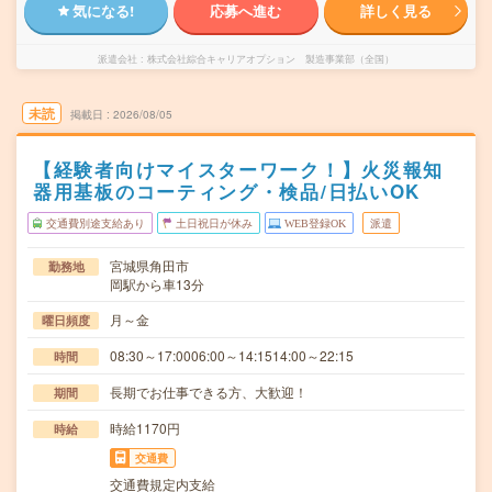
気になる!
応募へ進む
詳しく見る
派遣会社
株式会社綜合キャリアオプション 製造事業部（全国）
未読
掲載日
2026/08/05
【経験者向けマイスターワーク！】火災報知
器用基板のコーティング・検品/日払いOK
交通費別途支給あり
土日祝日が休み
WEB登録OK
派遣
宮城県角田市
勤務地
岡駅から車13分
月～金
曜日頻度
08:30～17:0006:00～14:1514:00～22:15
時間
長期でお仕事できる方、大歓迎！
期間
時給1170円
時給
交通費
交通費規定内支給