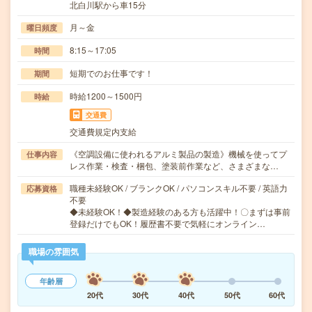
北白川駅から車15分
月～金
曜日頻度
8:15～17:05
時間
短期でのお仕事です！
期間
時給1200～1500円
時給
交通費
交通費規定内支給
《空調設備に使われるアルミ製品の製造》機械を使ってプ
仕事内容
レス作業・検査・梱包、塗装前作業など、さまざまな…
職種未経験OK / ブランクOK / パソコンスキル不要 / 英語力
応募資格
不要
◆未経験OK！◆製造経験のある方も活躍中！〇まずは事前
登録だけでもOK！履歴書不要で気軽にオンライン…
職場の雰囲気
年齢層
20代
30代
40代
50代
60代