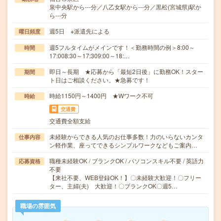
泉中央駅から---分／八乙女駅から---分／黒松(宮城県)駅か
ら---分
週5日 ※派遣先による
曜日頻度
週5フルタイムがメインです！＜勤務時間の例＞8:00～
時間
17:008:30～17:309:00～18:…
即日～長期 ★応募から「最短2日後」に勤務OK！スター
期間
ト日はご相談ください。★急募です！
時給1150円～1400円 ★Wワーク不可
時給
交通費
交通費全額支給
未経験からできる人気のお仕事多数！力のいらないカンタ
仕事内容
ン軽作業、座ってできるシンプルワークなどもご案内…
職種未経験OK / ブランクOK / パソコンスキル不要 / 英語力
応募資格
不要
【来社不要、WEB登録OK！】〇未経験大歓迎！〇フリー
ター、主婦(夫) 大歓迎！〇ブランクOK〇週5…
職場の雰囲気