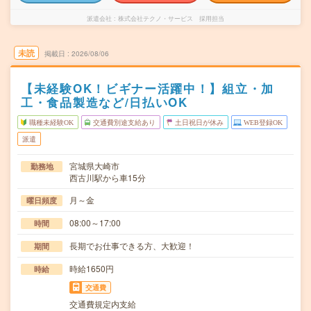
派遣会社
株式会社テクノ・サービス 採用担当
未読
掲載日
2026/08/06
【未経験OK！ビギナー活躍中！】組立・加
工・食品製造など/日払いOK
職種未経験OK
交通費別途支給あり
土日祝日が休み
WEB登録OK
派遣
宮城県大崎市
勤務地
西古川駅から車15分
月～金
曜日頻度
08:00～17:00
時間
長期でお仕事できる方、大歓迎！
期間
時給1650円
時給
交通費
交通費規定内支給