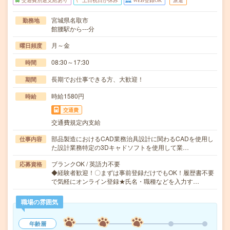
交通費別途支給あり
土日祝日が休み
WEB登録OK
派遣
宮城県名取市
勤務地
館腰駅から---分
月～金
曜日頻度
08:30～17:30
時間
長期でお仕事できる方、大歓迎！
期間
時給1580円
時給
交通費
交通費規定内支給
部品製造におけるCAD業務治具設計に関わるCADを使用し
仕事内容
た設計業務特定の3Dキャドソフトを使用して業…
ブランクOK / 英語力不要
応募資格
◆経験者歓迎！〇まずは事前登録だけでもOK！履歴書不要
で気軽にオンライン登録★氏名・職種などを入力す…
職場の雰囲気
年齢層