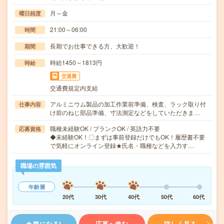
月～金
曜日頻度
21:00～06:00
時間
長期でお仕事できる方、大歓迎！
期間
時給1450～1813円
時給
交通費
交通費規定内支給
アルミニウム製品の加工作業前準備、検査、ラック取り付
仕事内容
け前のねじ部品準備、寸法測定などをしていただきま…
職種未経験OK / ブランクOK / 英語力不要
応募資格
◆未経験OK！〇まずは事前登録だけでもOK！履歴書不要
で気軽にオンライン登録★氏名・職種などを入力す…
職場の雰囲気
年齢層
20代
30代
40代
50代
60代
気になる!
応募へ進む
詳しく見る