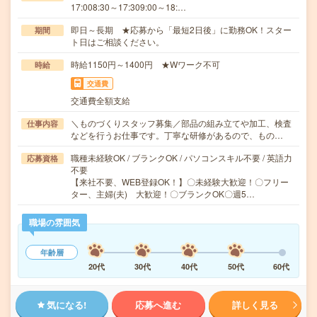
17:008:30～17:309:00～18:…
即日～長期 ★応募から「最短2日後」に勤務OK！スター
期間
ト日はご相談ください。
時給1150円～1400円 ★Wワーク不可
時給
交通費
交通費全額支給
＼ものづくりスタッフ募集／部品の組み立てや加工、検査
仕事内容
などを行うお仕事です。丁寧な研修があるので、もの…
職種未経験OK / ブランクOK / パソコンスキル不要 / 英語力
応募資格
不要
【来社不要、WEB登録OK！】〇未経験大歓迎！〇フリー
ター、主婦(夫) 大歓迎！〇ブランクOK〇週5…
職場の雰囲気
年齢層
20代
30代
40代
50代
60代
気になる!
応募へ進む
詳しく見る