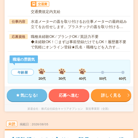
交通費
交通費規定内支給
水道メーターの蓋を取り付けるお仕事メーターの最終組み
仕事内容
立てをお任せします。プラスチックの蓋を取り付ける…
職種未経験OK / ブランクOK / 英語力不要
応募資格
◆未経験OK！〇まずは事前登録だけでもOK！履歴書不要
で気軽にオンライン登録★氏名・職種などを入力す…
職場の雰囲気
年齢層
20代
30代
40代
50代
60代
気になる!
応募へ進む
詳しく見る
派遣会社
株式会社綜合キャリアオプション 製造事業部（全国）
未読
掲載日
2026/08/05