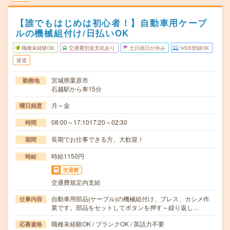
【誰でもはじめは初心者！】自動車用ケーブ
ルの機械組付け/日払いOK
職種未経験OK
交通費別途支給あり
土日祝日が休み
WEB登録OK
派遣
宮城県栗原市
勤務地
石越駅から車15分
月～金
曜日頻度
08:00～17:1017:20～02:30
時間
長期でお仕事できる方、大歓迎！
期間
時給1150円
時給
交通費
交通費規定内支給
自動車用部品(ケーブル)の機械組付け、プレス、カシメ作
仕事内容
業です。部品をセットしてボタンを押す～繰り返し…
職種未経験OK / ブランクOK / 英語力不要
応募資格