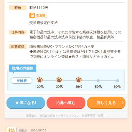
時給1115円
時給
交通費
交通費規定内支給
電子部品の洗浄、それに付随する業務洗浄機を使用しての
仕事内容
精密機器部品の洗浄洗浄前洗浄後の検査、検品作業等…
職種未経験OK / ブランクOK / 英語力不要
応募資格
◆未経験OK！〇まずは事前登録だけでもOK！履歴書不要
で気軽にオンライン登録★氏名・職種などを入力す…
職場の雰囲気
年齢層
20代
30代
40代
50代
60代
気になる!
応募へ進む
詳しく見る
派遣会社
株式会社綜合キャリアオプション 製造事業部（全国）
未読
掲載日
2026/08/05