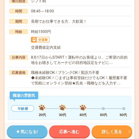
シフト制
曜日頻度
08:45～18:00
時間
長期でお仕事できる方、大歓迎！
期間
時給1500円
時給
交通費
交通費規定内支給
8月17日からSTART！運転中のお客様より、ご希望の目的
仕事内容
地をお聴きしてカーナビの目的地設定をナビに…
職種未経験OK / ブランクOK / 英語力不要
応募資格
◆未経験OK！〇まずは事前登録だけでもOK！履歴書不要
で気軽にオンライン登録★氏名・職種などを入力す…
職場の雰囲気
年齢層
20代
30代
40代
50代
60代
気になる!
応募へ進む
詳しく見る