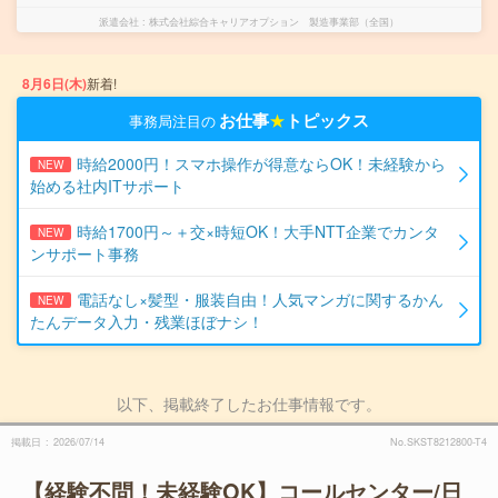
派遣会社
株式会社綜合キャリアオプション 製造事業部（全国）
8月6日(木)
新着!
お仕事
★
トピックス
事務局注目の
時給2000円！スマホ操作が得意ならOK！未経験から
NEW
始める社内ITサポート
時給1700円～＋交×時短OK！大手NTT企業でカンタ
NEW
ンサポート事務
電話なし×髪型・服装自由！人気マンガに関するかん
NEW
たんデータ入力・残業ほぼナシ！
以下、掲載終了したお仕事情報です。
掲載日
2026/07/14
No.SKST8212800-T4
【経験不問！未経験OK】コールセンター/日