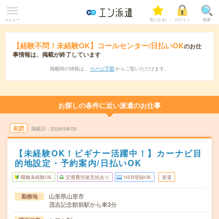
メニュー
気になる!
ログイン
検索
【経験不問！未経験OK】コールセンター/日払いOK
のお仕
事情報は、掲載が終了しています
掲載時の情報は、
ページ下部
からご覧いただけます。
お探しの条件に近い派遣のお仕事
未読
掲載日
2026/08/05
【未経験OK！ビギナー活躍中！】カーナビ目
的地設定・予約案内/日払いOK
職種未経験OK
交通費別途支給あり
WEB登録OK
派遣
山形県山形市
勤務地
茂吉記念館前駅から車3分