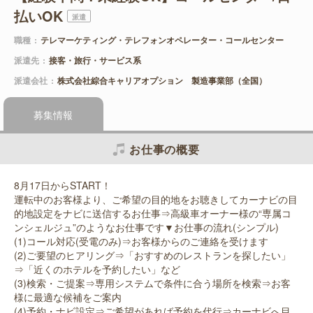
払いOK
派遣
職種
テレマーケティング・テレフォンオペレーター・コールセンター
派遣先
接客・旅行・サービス系
派遣会社
株式会社綜合キャリアオプション 製造事業部（全国）
募集情報
お仕事の概要
8月17日からSTART！
運転中のお客様より、ご希望の目的地をお聴きしてカーナビの目
的地設定をナビに送信するお仕事⇒高級車オーナー様の“専属コ
ンシェルジュ”のようなお仕事です▼お仕事の流れ(シンプル)
(1)コール対応(受電のみ)⇒お客様からのご連絡を受けます
(2)ご要望のヒアリング⇒「おすすめのレストランを探したい」
⇒「近くのホテルを予約したい」など
(3)検索・ご提案⇒専用システムで条件に合う場所を検索⇒お客
様に最適な候補をご案内
(4)予約・ナビ設定⇒ご希望があれば予約を代行⇒カーナビへ目