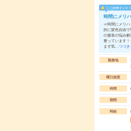
ここがポイント
時間にメリ
≪時間にメリハ
的に髪色自由で
の服装の悩み解
整っています！
まず気…
つづき
勤務地
曜日頻度
時間
期間
時給