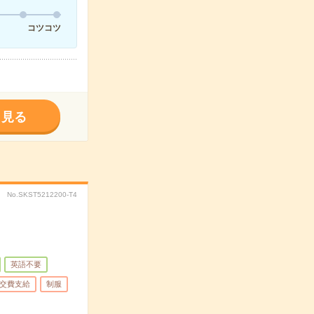
コツコツ
く見る
No.SKST5212200-T4
英語不要
交費支給
制服