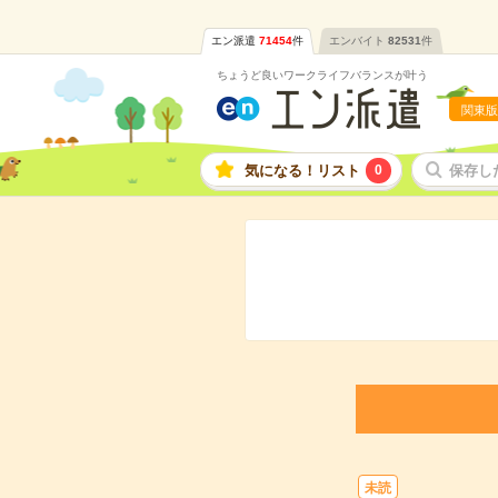
エン派遣
71454
件
エンバイト
82531
件
ちょうど良いワークライフバランスが叶う
関東版
気になる！リスト
0
保存し
未読