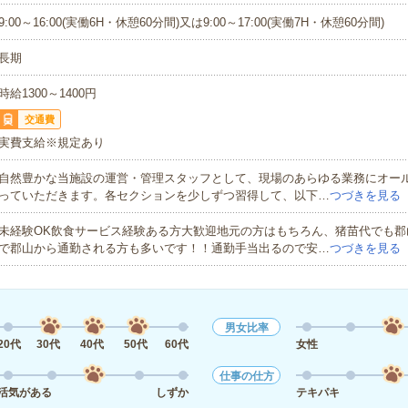
9:00～16:00(実働6H・休憩60分間)又は9:00～17:00(実働7H・休憩60分間)
長期
時給1300～1400円
交通費
実費支給※規定あり
自然豊かな当施設の運営・管理スタッフとして、現場のあらゆる業務にオー
っていただきます。各セクションを少しずつ習得して、以下…
つづきを見る
未経験OK飲食サービス経験ある方大歓迎地元の方はもちろん、猪苗代でも郡
で郡山から通勤される方も多いです！！通勤手当出るので安…
つづきを見る
男女比率
20代
30代
40代
50代
60代
女性
仕事の仕方
活気がある
しずか
テキパキ