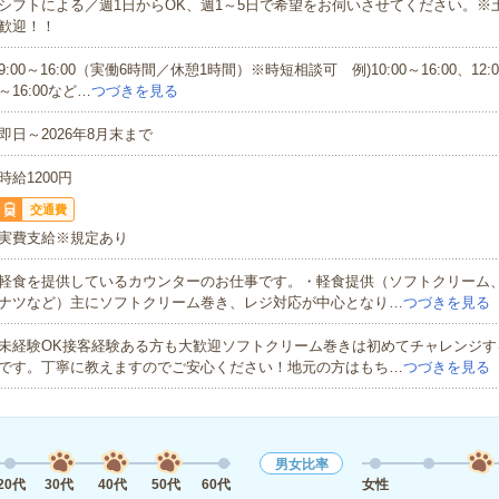
シフトによる／週1日からOK、週1～5日で希望をお伺いさせてください。※
歓迎！！
9:00～16:00（実働6時間／休憩1時間）※時短相談可 例)10:00～16:00、12:00～
～16:00など…
つづきを見る
即日～2026年8月末まで
時給1200円
交通費
実費支給※規定あり
軽食を提供しているカウンターのお仕事です。・軽食提供（ソフトクリーム
ナツなど）主にソフトクリーム巻き、レジ対応が中心となり…
つづきを見る
未経験OK接客経験ある方も大歓迎ソフトクリーム巻きは初めてチャレンジす
です。丁寧に教えますのでご安心ください！地元の方はもち…
つづきを見る
男女比率
20代
30代
40代
50代
60代
女性