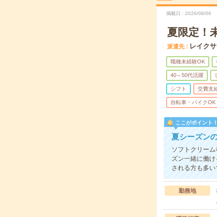
掲載日
2026/08/06
夏限定！
レイクサ
派遣先
職種未経験OK
40～50代活躍
シフト
交費支
自転車・バイクOK
ここがポイント
夏シーズン
ソフトクリーム
ズン一緒に働け
される方も多い
勤務地