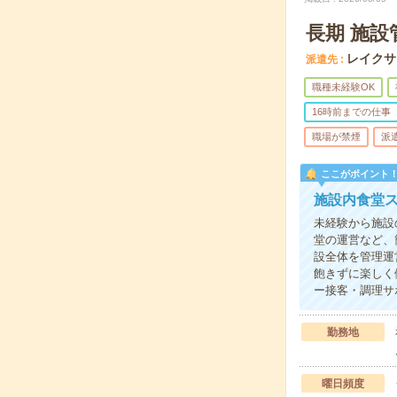
長期 施
レイクサ
派遣先
職種未経験OK
16時前までの仕事
職場が禁煙
派
ここがポイント
施設内食堂
未経験から施設
堂の運営など、
設全体を管理運
飽きずに楽しく
ー接客・調理サ
勤務地
曜日頻度