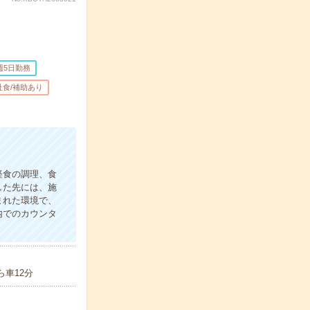
週5日勤務
社食/補助あり
軽食の調理、食
した先には、施
まれた環境で、
内でのカウンタ
ら車12分