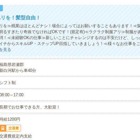
！
ハリを！髪型自由！
リを≫残業はほとんどナシ！場合によってはお願いすることもあります！≪
明るすぎたり奇抜でなければOKです！(規定有)≪ラクラク制服アリ≫制服が
消！≪未経験OKの仕事≫新しいことにチャレンジするのは不安だけど、しっ
イチからスキルUP・ステップUP目指していきましょう！≪様々なお仕事を
を見る
福島県岩瀬郡
新白河駅から車40分
シフト制
08:00～17:00
長期でお仕事できる方、大歓迎！
時給1200円
交通費
交通費規定内支給