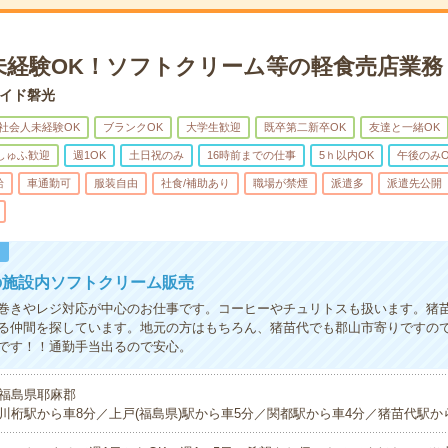
未経験OK！ソフトクリーム等の軽食売店業務
イド磐光
社会人未経験OK
ブランクOK
大学生歓迎
既卒第二新卒OK
友達と一緒OK
しゅふ歓迎
週1OK
土日祝のみ
16時前までの仕事
5ｈ以内OK
午後のみO
給
車通勤可
服装自由
社食/補助あり
職場が禁煙
派遣多
派遣先公開
！
の施設内ソフトクリーム販売
巻きやレジ対応が中心のお仕事です。コーヒーやチュリトスも扱います。猪
る仲間を探しています。地元の方はもちろん、猪苗代でも郡山市寄りですの
です！！通勤手当出るので安心。
福島県耶麻郡
川桁駅から車8分／上戸(福島県)駅から車5分／関都駅から車4分／猪苗代駅か