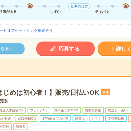
仕事の仕方
活気がある
しずか
テキパキ
ゼビオアセットリンク株式会社
応募する
詳し
になる！
はじめは初心者！】販売/日払いOK
派遣
売系
社会人未経験OK
ブランクOK
既卒第二新卒OK
複数名募集
友達と一緒OK
ゅふ歓迎
WEB登録OK
17時前までの仕事
残業少
シフト
交替制勤務
が禁煙
派遣多