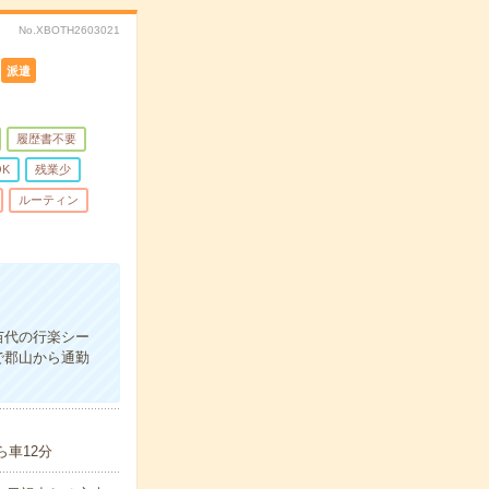
No.XBOTH2603021
派遣
履歴書不要
K
残業少
ルーティン
苗代の行楽シー
で郡山から通勤
ら車12分