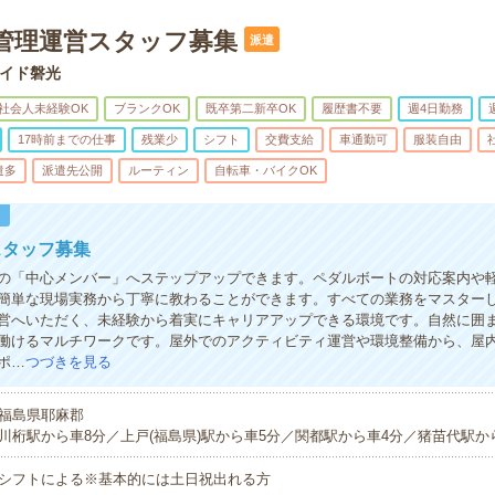
設管理運営スタッフ募集
派遣
イド磐光
社会人未経験OK
ブランクOK
既卒第二新卒OK
履歴書不要
週4日勤務
17時前までの仕事
残業少
シフト
交費支給
車通勤可
服装自由
遣多
派遣先公開
ルーティン
自転車・バイクOK
！
スタッフ募集
の「中心メンバー」へステップアップできます。ペダルボートの対応案内や
簡単な現場実務から丁寧に教わることができます。すべての業務をマスター
営へいただく、未経験から着実にキャリアアップできる環境です。自然に囲
働けるマルチワークです。屋外でのアクティビティ運営や環境整備から、屋
ポ…
つづきを見る
福島県耶麻郡
川桁駅から車8分／上戸(福島県)駅から車5分／関都駅から車4分／猪苗代駅か
シフトによる※基本的には土日祝出れる方