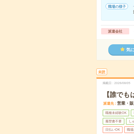
職場の様子
派遣会社
気
未読
掲載日
2026/08/05
【誰でも
営業・販
派遣先
職種未経験OK
履歴書不要
し
日払いOK
職場