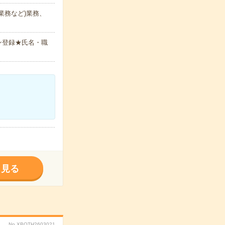
業務など)業務、
ン登録★氏名・職
く見る
No.XBOTH2603021