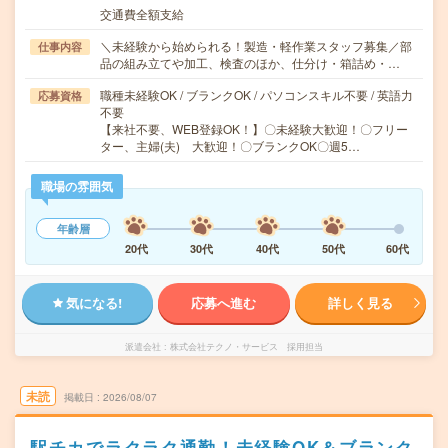
交通費全額支給
＼未経験から始められる！製造・軽作業スタッフ募集／部
仕事内容
品の組み立てや加工、検査のほか、仕分け・箱詰め・…
職種未経験OK / ブランクOK / パソコンスキル不要 / 英語力
応募資格
不要
【来社不要、WEB登録OK！】〇未経験大歓迎！〇フリー
ター、主婦(夫) 大歓迎！〇ブランクOK〇週5…
職場の雰囲気
年齢層
20代
30代
40代
50代
60代
気になる!
応募へ進む
詳しく見る
派遣会社
株式会社テクノ・サービス 採用担当
未読
掲載日
2026/08/07
駅チカでラクラク通勤！未経験OK＆ブランク