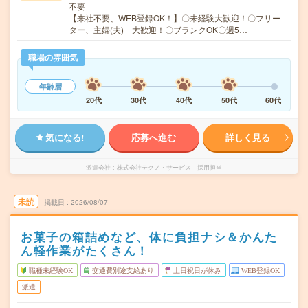
不要
【来社不要、WEB登録OK！】〇未経験大歓迎！〇フリー
ター、主婦(夫) 大歓迎！〇ブランクOK〇週5…
職場の雰囲気
年齢層
20代
30代
40代
50代
60代
気になる!
応募へ進む
詳しく見る
派遣会社
株式会社テクノ・サービス 採用担当
未読
掲載日
2026/08/07
お菓子の箱詰めなど、体に負担ナシ＆かんた
ん軽作業がたくさん！
職種未経験OK
交通費別途支給あり
土日祝日が休み
WEB登録OK
派遣