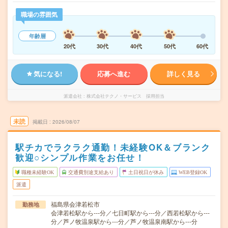
職場の雰囲気
年齢層
20代
30代
40代
50代
60代
気になる!
応募へ進む
詳しく見る
派遣会社
株式会社テクノ・サービス 採用担当
未読
掲載日
2026/08/07
駅チカでラクラク通勤！未経験OK＆ブランク
歓迎○シンプル作業をお任せ！
職種未経験OK
交通費別途支給あり
土日祝日が休み
WEB登録OK
派遣
福島県会津若松市
勤務地
会津若松駅から---分／七日町駅から---分／西若松駅から---
分／芦ノ牧温泉駅から---分／芦ノ牧温泉南駅から---分