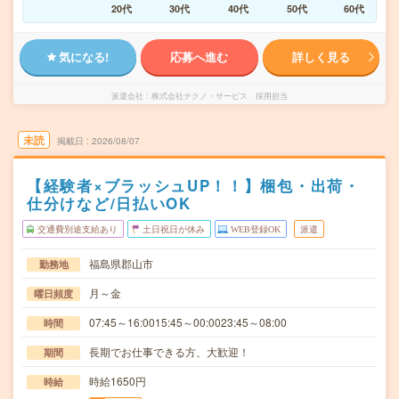
20代
30代
40代
50代
60代
気になる!
応募へ進む
詳しく見る
派遣会社
株式会社テクノ・サービス 採用担当
未読
掲載日
2026/08/07
【経験者×ブラッシュUP！！】梱包・出荷・
仕分けなど/日払いOK
交通費別途支給あり
土日祝日が休み
WEB登録OK
派遣
福島県郡山市
勤務地
月～金
曜日頻度
07:45～16:0015:45～00:0023:45～08:00
時間
長期でお仕事できる方、大歓迎！
期間
時給1650円
時給