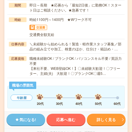
即日～長期 ★応募から「最短2日後」に勤務OK！スター
期間
ト日はご相談ください。★急募です！
時給1100円～1400円 ★Wワーク不可
時給
交通費
交通費全額支給
＼未経験から始められる！製造・軽作業スタッフ募集／部
仕事内容
品の組み立てや加工、検査のほか、仕分け・箱詰め・…
職種未経験OK / ブランクOK / パソコンスキル不要 / 英語力
応募資格
不要
【来社不要、WEB登録OK！】〇未経験大歓迎！〇フリー
ター、主婦(夫) 大歓迎！〇ブランクOK〇週5…
職場の雰囲気
年齢層
20代
30代
40代
50代
60代
気になる!
応募へ進む
詳しく見る