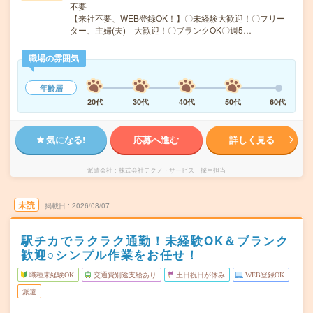
不要
【来社不要、WEB登録OK！】〇未経験大歓迎！〇フリー
ター、主婦(夫) 大歓迎！〇ブランクOK〇週5…
職場の雰囲気
年齢層
20代
30代
40代
50代
60代
気になる!
応募へ進む
詳しく見る
派遣会社
株式会社テクノ・サービス 採用担当
未読
掲載日
2026/08/07
駅チカでラクラク通勤！未経験OK＆ブランク
歓迎○シンプル作業をお任せ！
職種未経験OK
交通費別途支給あり
土日祝日が休み
WEB登録OK
派遣