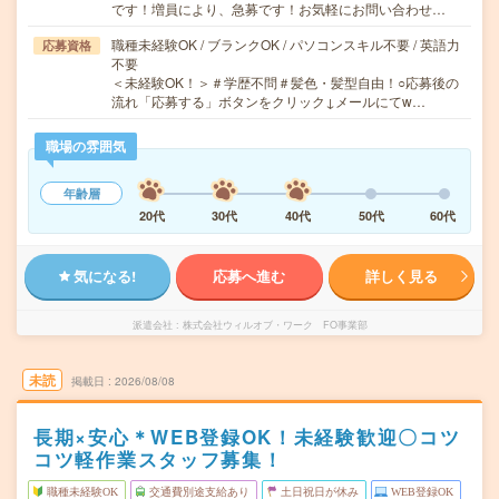
です！増員により、急募です！お気軽にお問い合わせ…
職種未経験OK / ブランクOK / パソコンスキル不要 / 英語力
応募資格
不要
＜未経験OK！＞＃学歴不問＃髪色・髪型自由！○応募後の
流れ「応募する」ボタンをクリック↓メールにてw…
職場の雰囲気
年齢層
20代
30代
40代
50代
60代
気になる!
応募へ進む
詳しく見る
派遣会社
株式会社ウィルオブ・ワーク FO事業部
未読
掲載日
2026/08/08
長期×安心＊WEB登録OK！未経験歓迎〇コツ
コツ軽作業スタッフ募集！
職種未経験OK
交通費別途支給あり
土日祝日が休み
WEB登録OK