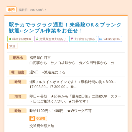
未読
掲載日
2026/08/07
駅チカでラクラク通勤！未経験OK＆ブランク
歓迎○シンプル作業をお任せ！
職種未経験OK
交通費別途支給あり
土日祝日が休み
WEB登録OK
派遣
福島県白河市
勤務地
白河駅から---分／白坂駅から---分／久田野駅から---分
週5日 ※派遣先による
曜日頻度
週5フルタイムがメインです！＜勤務時間の例＞8:00～
時間
17:008:30～17:309:00～18:…
即日～長期 ★応募から「最短2日後」に勤務OK！スター
期間
ト日はご相談ください。★急募です！
時給1100円～1400円 ★Wワーク不可
時給
交通費
交通費全額支給