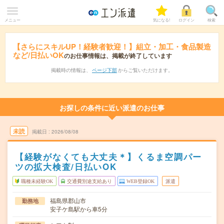
メニュー
気になる!
ログイン
検索
【さらにスキルUP！経験者歓迎！】組立・加工・食品製造
など/日払いOK
のお仕事情報は、掲載が終了しています
掲載時の情報は、
ページ下部
からご覧いただけます。
お探しの条件に近い派遣のお仕事
未読
掲載日
2026/08/08
【経験がなくても大丈夫＊】くるま空調パー
ツの拡大検査/日払いOK
職種未経験OK
交通費別途支給あり
WEB登録OK
派遣
福島県郡山市
勤務地
安子ケ島駅から車5分