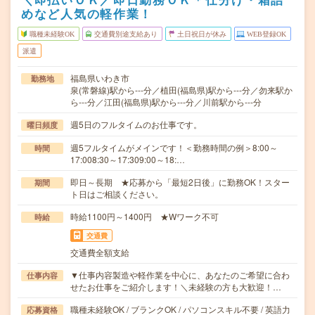
めなど人気の軽作業！
職種未経験OK
交通費別途支給あり
土日祝日が休み
WEB登録OK
派遣
福島県いわき市
勤務地
泉(常磐線)駅から---分／植田(福島県)駅から---分／勿来駅か
ら---分／江田(福島県)駅から---分／川前駅から---分
週5日のフルタイムのお仕事です。
曜日頻度
週5フルタイムがメインです！＜勤務時間の例＞8:00～
時間
17:008:30～17:309:00～18:…
即日～長期 ★応募から「最短2日後」に勤務OK！スター
期間
ト日はご相談ください。
時給1100円～1400円 ★Wワーク不可
時給
交通費
交通費全額支給
▼仕事内容製造や軽作業を中心に、あなたのご希望に合わ
仕事内容
せたお仕事をご紹介します！＼未経験の方も大歓迎！…
職種未経験OK / ブランクOK / パソコンスキル不要 / 英語力
応募資格