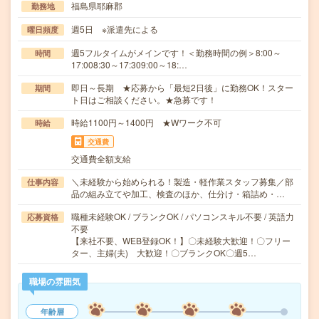
福島県耶麻郡
勤務地
週5日 ※派遣先による
曜日頻度
週5フルタイムがメインです！＜勤務時間の例＞8:00～
時間
17:008:30～17:309:00～18:…
即日～長期 ★応募から「最短2日後」に勤務OK！スター
期間
ト日はご相談ください。★急募です！
時給1100円～1400円 ★Wワーク不可
時給
交通費
交通費全額支給
＼未経験から始められる！製造・軽作業スタッフ募集／部
仕事内容
品の組み立てや加工、検査のほか、仕分け・箱詰め・…
職種未経験OK / ブランクOK / パソコンスキル不要 / 英語力
応募資格
不要
【来社不要、WEB登録OK！】〇未経験大歓迎！〇フリー
ター、主婦(夫) 大歓迎！〇ブランクOK〇週5…
職場の雰囲気
年齢層