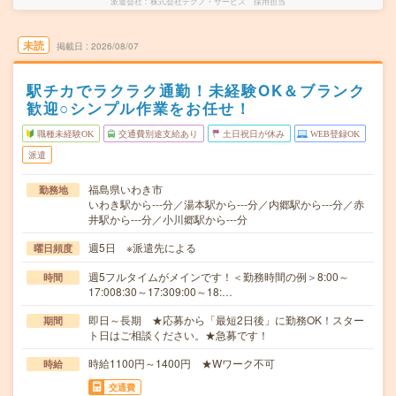
派遣会社
株式会社テクノ・サービス 採用担当
未読
掲載日
2026/08/07
駅チカでラクラク通勤！未経験OK＆ブランク
歓迎○シンプル作業をお任せ！
職種未経験OK
交通費別途支給あり
土日祝日が休み
WEB登録OK
派遣
福島県いわき市
勤務地
いわき駅から---分／湯本駅から---分／内郷駅から---分／赤
井駅から---分／小川郷駅から---分
週5日 ※派遣先による
曜日頻度
週5フルタイムがメインです！＜勤務時間の例＞8:00～
時間
17:008:30～17:309:00～18:…
即日～長期 ★応募から「最短2日後」に勤務OK！スター
期間
ト日はご相談ください。★急募です！
時給1100円～1400円 ★Wワーク不可
時給
交通費