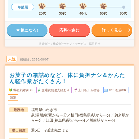
年齢層
20代
30代
40代
50代
60代
気になる!
応募へ進む
詳しく見る
派遣会社
株式会社テクノ・サービス 採用担当
未読
掲載日
2026/08/07
お菓子の箱詰めなど、体に負担ナシ＆かんた
ん軽作業がたくさん！
職種未経験OK
交通費別途支給あり
土日祝日が休み
WEB登録OK
派遣
福島県いわき市
勤務地
泉(常磐線)駅から---分／植田(福島県)駅から---分／勿来駅か
ら---分／江田(福島県)駅から---分／川前駅から---分
週5日 ※派遣先による
曜日頻度