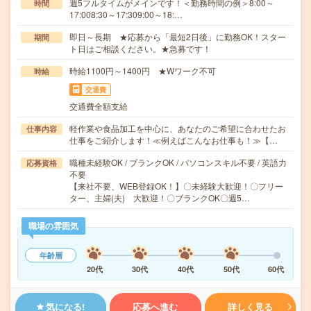
週5フルタイムがメインです！＜勤務時間の例＞8:00～
時間
17:008:30～17:309:00～18:…
即日～長期 ★応募から「最短2日後」に勤務OK！スター
期間
ト日はご相談ください。★急募です！
時給1100円～1400円 ★Wワーク不可
時給
交通費
交通費全額支給
軽作業や食品加工を中心に、あなたのご希望に合わせたお
仕事内容
仕事をご紹介します！≪例えばこんなお仕事も！≫【…
職種未経験OK / ブランクOK / パソコンスキル不要 / 英語力
応募資格
不要
【来社不要、WEB登録OK！】〇未経験大歓迎！〇フリー
ター、主婦(夫) 大歓迎！〇ブランクOK〇週5…
職場の雰囲気
年齢層
20代
30代
40代
50代
60代
気になる!
応募へ進む
詳しく見る