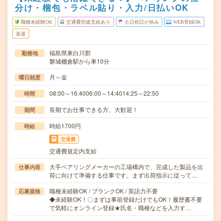
分け・梱包・ラベル貼り・入力/日払いOK
職種未経験OK
交通費別途支給あり
土日祝日が休み
WEB登録OK
派遣
福島県東白川郡
勤務地
磐城棚倉駅から車10分
月～金
曜日頻度
08:00～16:4006:00～14:4014:25～22:50
時間
長期でお仕事できる方、大歓迎！
期間
時給1700円
時給
交通費
交通費規定内支給
大手ベアリングメーカーの工場構内で、完成した製品を出
仕事内容
荷に向けて準備する仕事です。まず出荷指示に従って…
職種未経験OK / ブランクOK / 英語力不要
応募資格
◆未経験OK！〇まずは事前登録だけでもOK！履歴書不要
で気軽にオンライン登録★氏名・職種などを入力す…