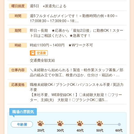
週5日 ※派遣先による
曜日頻度
週5フルタイムがメインです！＜勤務時間の例＞8:00～
時間
17:008:30～17:309:00～18:…
即日～長期 ★応募から「最短2日後」に勤務OK！スター
期間
ト日はご相談ください。★急募です！
時給1100円～1400円 ★Wワーク不可
時給
交通費
交通費全額支給
＼未経験から始められる！製造・軽作業スタッフ募集／部
仕事内容
品の組み立てや加工、検査のほか、仕分け・箱詰め・…
職種未経験OK / ブランクOK / パソコンスキル不要 / 英語力
応募資格
不要
【来社不要、WEB登録OK！】〇未経験大歓迎！〇フリー
ター、主婦(夫) 大歓迎！〇ブランクOK〇週5…
職場の雰囲気
年齢層
20代
30代
40代
50代
60代