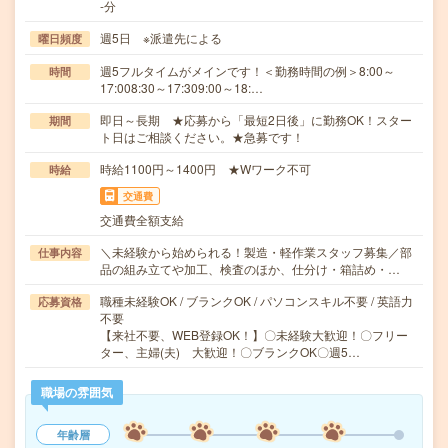
-分
週5日 ※派遣先による
曜日頻度
週5フルタイムがメインです！＜勤務時間の例＞8:00～
時間
17:008:30～17:309:00～18:…
即日～長期 ★応募から「最短2日後」に勤務OK！スター
期間
ト日はご相談ください。★急募です！
時給1100円～1400円 ★Wワーク不可
時給
交通費
交通費全額支給
＼未経験から始められる！製造・軽作業スタッフ募集／部
仕事内容
品の組み立てや加工、検査のほか、仕分け・箱詰め・…
職種未経験OK / ブランクOK / パソコンスキル不要 / 英語力
応募資格
不要
【来社不要、WEB登録OK！】〇未経験大歓迎！〇フリー
ター、主婦(夫) 大歓迎！〇ブランクOK〇週5…
職場の雰囲気
年齢層