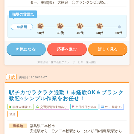
ター、主婦(夫) 大歓迎！〇ブランクOK〇週5…
職場の雰囲気
年齢層
20代
30代
40代
50代
60代
気になる!
応募へ進む
詳しく見る
派遣会社
株式会社テクノ・サービス 採用担当
未読
掲載日
2026/08/07
駅チカでラクラク通勤！未経験OK＆ブランク
歓迎○シンプル作業をお任せ！
職種未経験OK
交通費別途支給あり
土日祝日が休み
WEB登録OK
派遣
福島県二本松市
勤務地
安達駅から---分／二本松駅から---分／杉田(福島県)駅から--