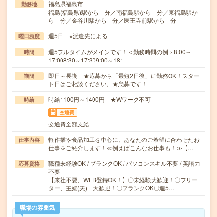
福島県福島市
勤務地
福島(福島県)駅から---分／南福島駅から---分／東福島駅か
ら---分／金谷川駅から---分／医王寺前駅から---分
週5日 ※派遣先による
曜日頻度
週5フルタイムがメインです！＜勤務時間の例＞8:00～
時間
17:008:30～17:309:00～18:…
即日～長期 ★応募から「最短2日後」に勤務OK！スター
期間
ト日はご相談ください。★急募です！
時給1100円～1400円 ★Wワーク不可
時給
交通費
交通費全額支給
軽作業や食品加工を中心に、あなたのご希望に合わせたお
仕事内容
仕事をご紹介します！≪例えばこんなお仕事も！≫【…
職種未経験OK / ブランクOK / パソコンスキル不要 / 英語力
応募資格
不要
【来社不要、WEB登録OK！】〇未経験大歓迎！〇フリー
ター、主婦(夫) 大歓迎！〇ブランクOK〇週5…
職場の雰囲気