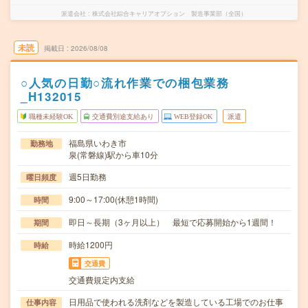
派遣会社
株式会社綜合キャリアオプション 製造事業部（全国）
未読
掲載日
2026/08/08
○人気の日勤○流れ作業での梱包業務
_H132015
職種未経験OK
交通費別途支給あり
WEB登録OK
派遣
福島県いわき市
勤務地
泉(常磐線)駅から車10分
週5日勤務
曜日頻度
9:00～17:00(休憩1時間)
時間
即日～長期（3ヶ月以上） 最短で応募開始から1週間！
期間
時給1200円
時給
交通費
交通費規定内支給
日用品で使われる洗剤などを製造している工場でのお仕事
仕事内容