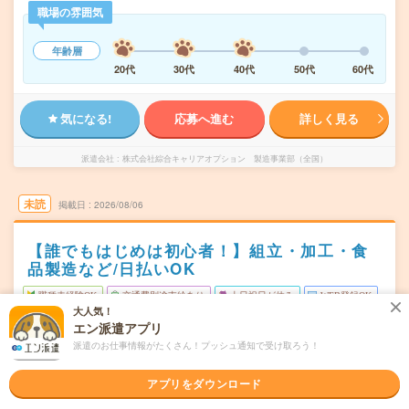
職場の雰囲気
年齢層
20代
30代
40代
50代
60代
気になる!
応募へ進む
詳しく見る
派遣会社
株式会社綜合キャリアオプション 製造事業部（全国）
未読
掲載日
2026/08/06
【誰でもはじめは初心者！】組立・加工・食
品製造など/日払いOK
職種未経験OK
交通費別途支給あり
土日祝日が休み
WEB登録OK
大人気！
派遣
エン派遣アプリ
派遣のお仕事情報がたくさん！プッシュ通知で受け取ろう！
福島県郡山市
勤務地
喜久田駅から車7分
アプリをダウンロード
月～金
曜日頻度