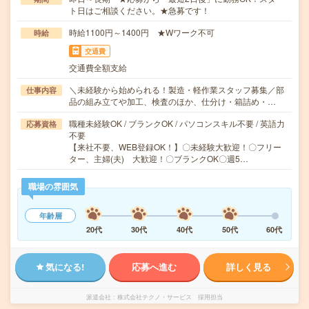
ト日はご相談ください。★急募です！
時給1100円～1400円 ★Wワーク不可
時給
交通費
交通費全額支給
＼未経験から始められる！製造・軽作業スタッフ募集／部
仕事内容
品の組み立てや加工、検査のほか、仕分け・箱詰め・…
職種未経験OK / ブランクOK / パソコンスキル不要 / 英語力
応募資格
不要
【来社不要、WEB登録OK！】〇未経験大歓迎！〇フリー
ター、主婦(夫) 大歓迎！〇ブランクOK〇週5…
職場の雰囲気
年齢層
20代
30代
40代
50代
60代
気になる!
応募へ進む
詳しく見る
派遣会社
株式会社テクノ・サービス 採用担当