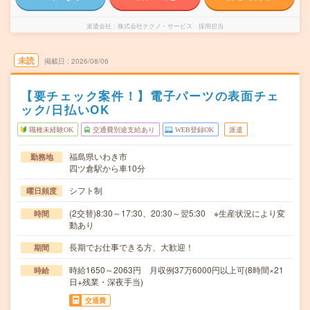
派遣会社
株式会社テクノ・サービス 採用担当
未読
掲載日
2026/08/06
【要チェック案件！】電子パーツの表面チェ
ック/日払いOK
職種未経験OK
交通費別途支給あり
WEB登録OK
派遣
福島県いわき市
勤務地
四ツ倉駅から車10分
シフト制
曜日頻度
(2交替)8:30～17:30、20:30～翌5:30 ※生産状況により変
時間
動あり
長期でお仕事できる方、大歓迎！
期間
時給1650～2063円 月収例37万6000円以上可(8時間×21
時給
日+残業・深夜手当)
交通費