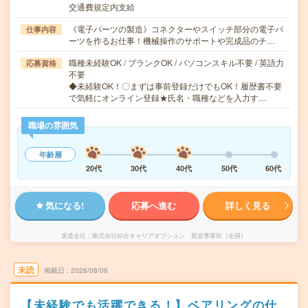
交通費規定内支給
《電子パーツの製造》コネクターやスイッチ部分の電子パ
仕事内容
ーツを作るお仕事！機械操作のサポートや完成品のチ…
職種未経験OK / ブランクOK / パソコンスキル不要 / 英語力
応募資格
不要
◆未経験OK！〇まずは事前登録だけでもOK！履歴書不要
で気軽にオンライン登録★氏名・職種などを入力す…
職場の雰囲気
年齢層
20代
30代
40代
50代
60代
気になる!
応募へ進む
詳しく見る
派遣会社
株式会社綜合キャリアオプション 製造事業部（全国）
未読
掲載日
2026/08/06
【未経験でも活躍できる！】ベアリングの仕