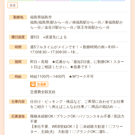
派遣
福島県福島市
勤務地
福島(福島県)駅から---分／南福島駅から---分／東福島駅か
ら---分／金谷川駅から---分／医王寺前駅から---分
週5日 ※派遣先による
曜日頻度
週5フルタイムがメインです！＜勤務時間の例＞8:00～
時間
17:008:30～17:309:00～18:…
即日～長期 ★応募から「最短2日後」に勤務OK！スター
期間
ト日はご相談ください。★急募です！
時給1100円～1400円 ★Wワーク不可
時給
交通費
交通費全額支給
仕分け・ピッキング・検品など、ご希望に合わせてお仕事
仕事内容
をご紹介！＼例えばこんなお仕事／〇商品の箱詰め・…
職種未経験OK / ブランクOK / パソコンスキル不要 / 英語力
応募資格
不要
【来社不要、WEB登録OK！】〇未経験大歓迎！〇フリー
ター、主婦(夫) 大歓迎！〇ブランクOK〇週5…