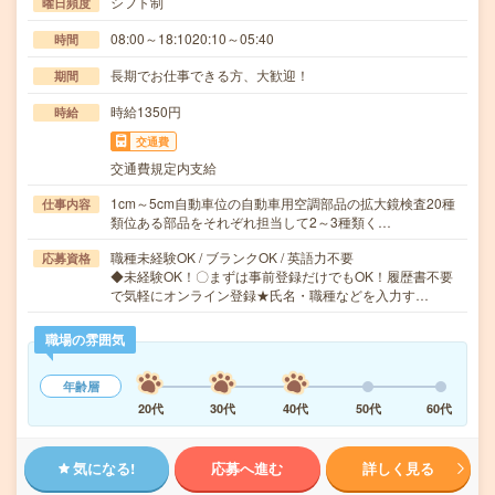
シフト制
曜日頻度
08:00～18:1020:10～05:40
時間
長期でお仕事できる方、大歓迎！
期間
時給1350円
時給
交通費
交通費規定内支給
1cm～5cm自動車位の自動車用空調部品の拡大鏡検査20種
仕事内容
類位ある部品をそれぞれ担当して2～3種類く…
職種未経験OK / ブランクOK / 英語力不要
応募資格
◆未経験OK！〇まずは事前登録だけでもOK！履歴書不要
で気軽にオンライン登録★氏名・職種などを入力す…
職場の雰囲気
年齢層
20代
30代
40代
50代
60代
気になる!
応募へ進む
詳しく見る