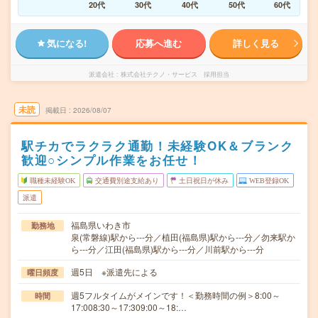
20代
30代
40代
50代
60代
気になる!
応募へ進む
詳しく見る
派遣会社
株式会社テクノ・サービス 採用担当
未読
掲載日
2026/08/07
駅チカでラクラク通勤！未経験OK＆ブランク
歓迎○シンプル作業をお任せ！
職種未経験OK
交通費別途支給あり
土日祝日が休み
WEB登録OK
派遣
福島県いわき市
勤務地
泉(常磐線)駅から---分／植田(福島県)駅から---分／勿来駅か
ら---分／江田(福島県)駅から---分／川前駅から---分
週5日 ※派遣先による
曜日頻度
週5フルタイムがメインです！＜勤務時間の例＞8:00～
時間
17:008:30～17:309:00～18:…