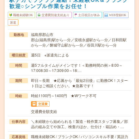
歓迎○シンプル作業をお任せ！
職種未経験OK
交通費別途支給あり
土日祝日が休み
WEB登録OK
派遣
福島県郡山市
勤務地
郡山(福島県)駅から---分／安積永盛駅から---分／日和田駅
から---分／磐城守山駅から---分／谷田川駅から---分
週5日 ※派遣先による
曜日頻度
週5フルタイムがメインです！＜勤務時間の例＞8:00～
時間
17:008:30～17:309:00～18:…
即日～長期 ★応募から「最短2日後」に勤務OK！スター
期間
ト日はご相談ください。★急募です！
時給1100円～1400円 ★Wワーク不可
時給
交通費
交通費全額支給
＼未経験から始められる！製造・軽作業スタッフ募集／部
仕事内容
品の組み立てや加工、検査のほか、仕分け・箱詰め・…
職種未経験OK / ブランクOK / パソコンスキル不要 / 英語力
応募資格