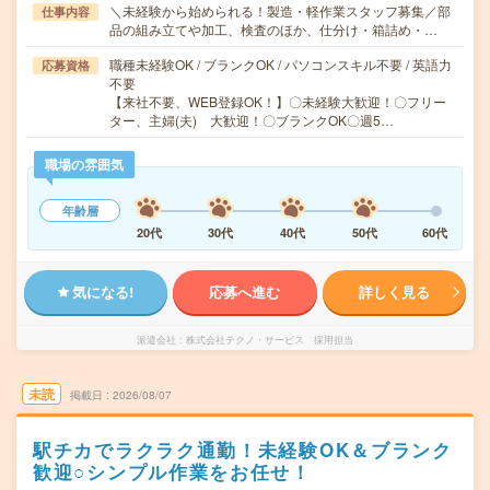
＼未経験から始められる！製造・軽作業スタッフ募集／部
仕事内容
品の組み立てや加工、検査のほか、仕分け・箱詰め・…
職種未経験OK / ブランクOK / パソコンスキル不要 / 英語力
応募資格
不要
【来社不要、WEB登録OK！】〇未経験大歓迎！〇フリー
ター、主婦(夫) 大歓迎！〇ブランクOK〇週5…
職場の雰囲気
年齢層
20代
30代
40代
50代
60代
気になる!
応募へ進む
詳しく見る
派遣会社
株式会社テクノ・サービス 採用担当
未読
掲載日
2026/08/07
駅チカでラクラク通勤！未経験OK＆ブランク
歓迎○シンプル作業をお任せ！