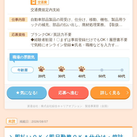
交通費
交通費規定内支給
自動車部品製品の荷受け、仕分け、移動、梱包、製品用ラ
仕事内容
ックの補充、部品の払い出し、廃材処理業務。【取扱…
ブランクOK / 英語力不要
応募資格
◆経験者歓迎！〇まずは事前登録だけでもOK！履歴書不要
で気軽にオンライン登録★氏名・職種などを入力す…
職場の雰囲気
年齢層
20代
30代
40代
50代
60代
気になる!
応募へ進む
詳しく見る
派遣会社
株式会社綜合キャリアオプション 製造事業部（全国）
未読
掲載日
2026/08/07
＼即払いＯＫ／即日勤務ＯＫ＊仕分け・箱詰