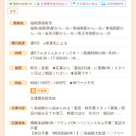
職種未経験OK
交通費別途支給あり
土日祝日が休み
WEB登録OK
派遣
福島県福島市
勤務地
福島(福島県)駅から---分／南福島駅から---分／東福島駅か
ら---分／金谷川駅から---分／医王寺前駅から---分
週5日 ※派遣先による
曜日頻度
週5フルタイムがメインです！＜勤務時間の例＞8:00～
時間
17:008:30～17:309:00～18:…
即日～長期 ★応募から「最短2日後」に勤務OK！スター
期間
ト日はご相談ください。★急募です！
時給1100円～1400円 ★Wワーク不可
時給
交通費
交通費全額支給
＼未経験から始められる！製造・軽作業スタッフ募集／部
仕事内容
品の組み立てや加工、検査のほか、仕分け・箱詰め・…
職種未経験OK / ブランクOK / パソコンスキル不要 / 英語力
応募資格
不要
【来社不要、WEB登録OK！】〇未経験大歓迎！〇フリー