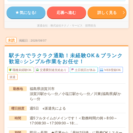
気になる!
応募へ進む
詳しく見る
派遣会社
株式会社テクノ・サービス 採用担当
未読
掲載日
2026/08/07
駅チカでラクラク通勤！未経験OK＆ブランク
歓迎○シンプル作業をお任せ！
職種未経験OK
交通費別途支給あり
土日祝日が休み
WEB登録OK
派遣
福島県須賀川市
勤務地
須賀川駅から---分／小塩江駅から---分／川東(福島県)駅か
ら---分
週5日 ※派遣先による
曜日頻度
週5フルタイムがメインです！＜勤務時間の例＞8:00～
時間
17:008:30～17:309:00～18:…
即日～長期 ★応募から「最短2日後」に勤務OK！スター
期間