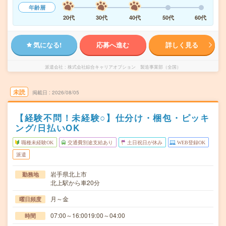
年齢層
20代
30代
40代
50代
60代
気になる!
応募へ進む
詳しく見る
派遣会社
株式会社綜合キャリアオプション 製造事業部（全国）
未読
掲載日
2026/08/05
【経験不問！未経験○】仕分け・梱包・ピッキ
ング/日払いOK
職種未経験OK
交通費別途支給あり
土日祝日が休み
WEB登録OK
派遣
岩手県北上市
勤務地
北上駅から車20分
月～金
曜日頻度
07:00～16:0019:00～04:00
時間