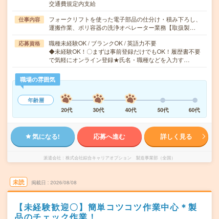
交通費規定内支給
フォークリフトを使った電子部品の仕分け・積み下ろし、
仕事内容
運搬作業、ポリ容器の洗浄オペレーター業務【取扱製…
職種未経験OK / ブランクOK / 英語力不要
応募資格
◆未経験OK！〇まずは事前登録だけでもOK！履歴書不要
で気軽にオンライン登録★氏名・職種などを入力す…
職場の雰囲気
年齢層
20代
30代
40代
50代
60代
気になる!
応募へ進む
詳しく見る
派遣会社
株式会社綜合キャリアオプション 製造事業部（全国）
未読
掲載日
2026/08/08
【未経験歓迎〇】簡単コツコツ作業中心＊製
品のチェック作業！