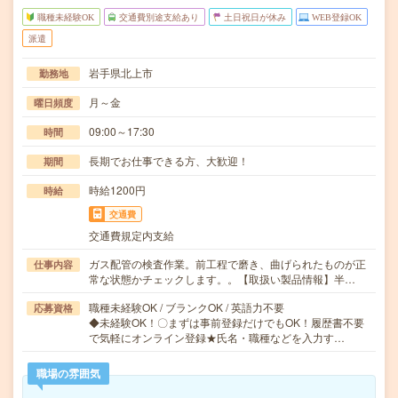
職種未経験OK
交通費別途支給あり
土日祝日が休み
WEB登録OK
派遣
岩手県北上市
勤務地
月～金
曜日頻度
09:00～17:30
時間
長期でお仕事できる方、大歓迎！
期間
時給1200円
時給
交通費
交通費規定内支給
ガス配管の検査作業。前工程で磨き、曲げられたものが正
仕事内容
常な状態かチェックします。。【取扱い製品情報】半…
職種未経験OK / ブランクOK / 英語力不要
応募資格
◆未経験OK！〇まずは事前登録だけでもOK！履歴書不要
で気軽にオンライン登録★氏名・職種などを入力す…
職場の雰囲気