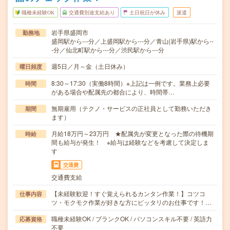
職種未経験OK
交通費別途支給あり
土日祝日が休み
派遣
岩手県盛岡市
勤務地
盛岡駅から---分／上盛岡駅から---分／青山(岩手県)駅から--
-分／仙北町駅から---分／渋民駅から---分
週5日／月～金（土日休み）
曜日頻度
8:30～17:30（実働8時間）※上記は一例です。業務上必要
時間
がある場合や配属先の都合により、時間帯…
無期雇用（テクノ・サービスの正社員として勤務いただき
期間
ます）
月給18万円～23万円 ★配属先が変更となった際の待機期
時給
間も給与が発生！ ※給与は経験などを考慮して決定しま
す
交通費
交通費支給
【未経験歓迎！すぐ覚えられるカンタン作業！】コツコ
仕事内容
ツ・モクモク作業が好きな方にピッタリのお仕事です！…
職種未経験OK / ブランクOK / パソコンスキル不要 / 英語力
応募資格
不要