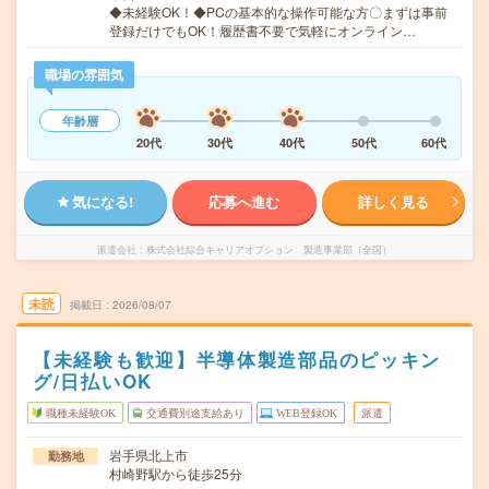
◆未経験OK！◆PCの基本的な操作可能な方〇まずは事前
登録だけでもOK！履歴書不要で気軽にオンライン…
職場の雰囲気
年齢層
20代
30代
40代
50代
60代
気になる!
応募へ進む
詳しく見る
派遣会社
株式会社綜合キャリアオプション 製造事業部（全国）
未読
掲載日
2026/08/07
【未経験も歓迎】半導体製造部品のピッキン
グ/日払いOK
職種未経験OK
交通費別途支給あり
WEB登録OK
派遣
岩手県北上市
勤務地
村崎野駅から徒歩25分