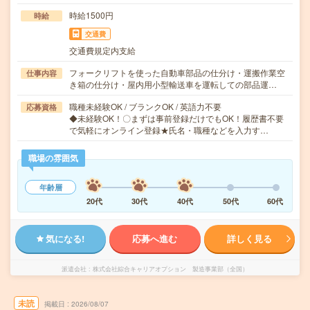
時給1500円
時給
交通費
交通費規定内支給
フォークリフトを使った自動車部品の仕分け・運搬作業空
仕事内容
き箱の仕分け・屋内用小型輸送車を運転しての部品運…
職種未経験OK / ブランクOK / 英語力不要
応募資格
◆未経験OK！〇まずは事前登録だけでもOK！履歴書不要
で気軽にオンライン登録★氏名・職種などを入力す…
職場の雰囲気
年齢層
20代
30代
40代
50代
60代
気になる!
応募へ進む
詳しく見る
派遣会社
株式会社綜合キャリアオプション 製造事業部（全国）
未読
掲載日
2026/08/07