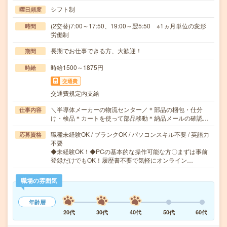
シフト制
曜日頻度
(2交替)7:00～17:50、19:00～翌5:50 ※1ヵ月単位の変形
時間
労働制
長期でお仕事できる方、大歓迎！
期間
時給1500～1875円
時給
交通費
交通費規定内支給
＼半導体メーカーの物流センター／＊部品の梱包・仕分
仕事内容
け・検品＊カートを使って部品移動＊納品メールの確認…
職種未経験OK / ブランクOK / パソコンスキル不要 / 英語力
応募資格
不要
◆未経験OK！◆PCの基本的な操作可能な方〇まずは事前
登録だけでもOK！履歴書不要で気軽にオンライン…
職場の雰囲気
年齢層
20代
30代
40代
50代
60代