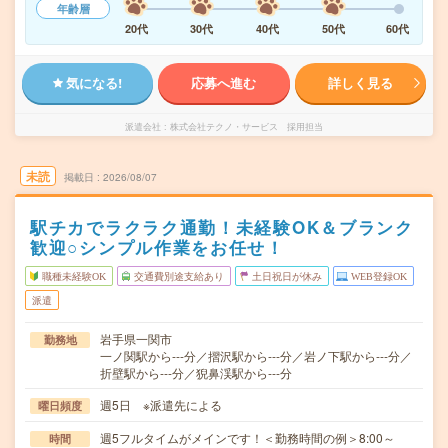
年齢層
20代
30代
40代
50代
60代
気になる!
応募へ進む
詳しく見る
派遣会社
株式会社テクノ・サービス 採用担当
未読
掲載日
2026/08/07
駅チカでラクラク通勤！未経験OK＆ブランク
歓迎○シンプル作業をお任せ！
職種未経験OK
交通費別途支給あり
土日祝日が休み
WEB登録OK
派遣
岩手県一関市
勤務地
一ノ関駅から---分／摺沢駅から---分／岩ノ下駅から---分／
折壁駅から---分／猊鼻渓駅から---分
週5日 ※派遣先による
曜日頻度
週5フルタイムがメインです！＜勤務時間の例＞8:00～
時間