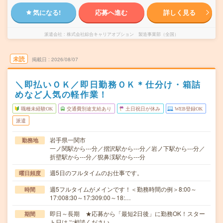
気になる!
応募へ進む
詳しく見る
派遣会社
株式会社綜合キャリアオプション 製造事業部（全国）
未読
掲載日
2026/08/07
＼即払いＯＫ／即日勤務ＯＫ＊仕分け・箱詰
めなど人気の軽作業！
職種未経験OK
交通費別途支給あり
土日祝日が休み
WEB登録OK
派遣
岩手県一関市
勤務地
一ノ関駅から---分／摺沢駅から---分／岩ノ下駅から---分／
折壁駅から---分／猊鼻渓駅から---分
週5日のフルタイムのお仕事です。
曜日頻度
週5フルタイムがメインです！＜勤務時間の例＞8:00～
時間
17:008:30～17:309:00～18:…
即日～長期 ★応募から「最短2日後」に勤務OK！スター
期間
ト日はご相談ください。