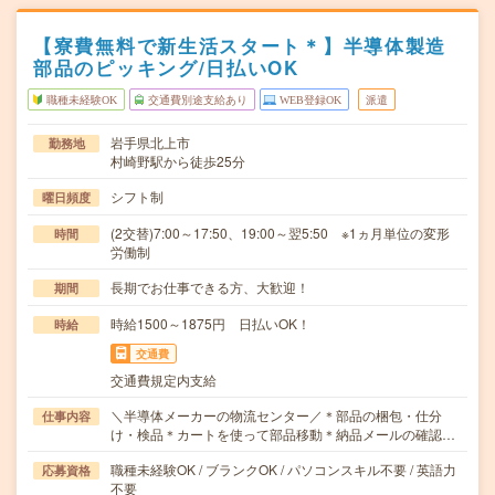
【寮費無料で新生活スタート＊】半導体製造
部品のピッキング/日払いOK
職種未経験OK
交通費別途支給あり
WEB登録OK
派遣
岩手県北上市
勤務地
村崎野駅から徒歩25分
シフト制
曜日頻度
(2交替)7:00～17:50、19:00～翌5:50 ※1ヵ月単位の変形
時間
労働制
長期でお仕事できる方、大歓迎！
期間
時給1500～1875円 日払いOK！
時給
交通費
交通費規定内支給
＼半導体メーカーの物流センター／＊部品の梱包・仕分
仕事内容
け・検品＊カートを使って部品移動＊納品メールの確認…
職種未経験OK / ブランクOK / パソコンスキル不要 / 英語力
応募資格
不要