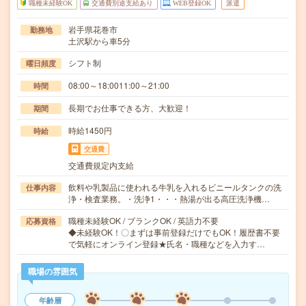
職種未経験OK
交通費別途支給あり
WEB登録OK
派遣
岩手県花巻市
勤務地
土沢駅から車5分
シフト制
曜日頻度
08:00～18:0011:00～21:00
時間
長期でお仕事できる方、大歓迎！
期間
時給1450円
時給
交通費
交通費規定内支給
飲料や乳製品に使われる牛乳を入れるビニールタンクの洗
仕事内容
浄・検査業務。・洗浄1・・・熱湯が出る高圧洗浄機…
職種未経験OK / ブランクOK / 英語力不要
応募資格
◆未経験OK！〇まずは事前登録だけでもOK！履歴書不要
で気軽にオンライン登録★氏名・職種などを入力す…
職場の雰囲気
年齢層