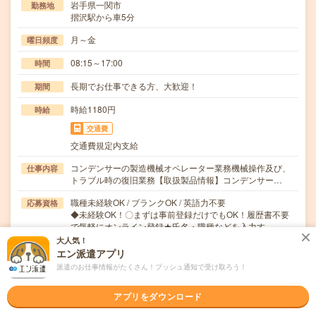
岩手県一関市
勤務地
摺沢駅から車5分
月～金
曜日頻度
08:15～17:00
時間
長期でお仕事できる方、大歓迎！
期間
時給1180円
時給
交通費
交通費規定内支給
コンデンサーの製造機械オペレーター業務機械操作及び、
仕事内容
トラブル時の復旧業務【取扱製品情報】コンデンサー…
職種未経験OK / ブランクOK / 英語力不要
応募資格
◆未経験OK！〇まずは事前登録だけでもOK！履歴書不要
で気軽にオンライン登録★氏名・職種などを入力す…
大人気！
エン派遣アプリ
職場の雰囲気
派遣のお仕事情報がたくさん！プッシュ通知で受け取ろう！
年齢層
アプリをダウンロード
20代
30代
40代
50代
60代