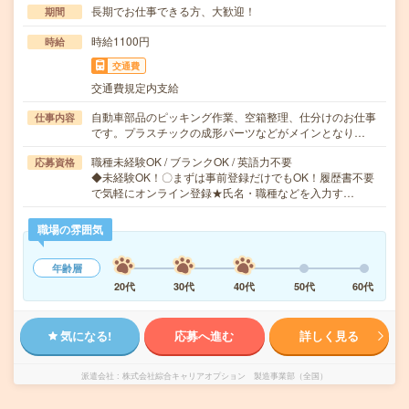
長期でお仕事できる方、大歓迎！
期間
時給1100円
時給
交通費
交通費規定内支給
自動車部品のピッキング作業、空箱整理、仕分けのお仕事
仕事内容
です。プラスチックの成形パーツなどがメインとなり…
職種未経験OK / ブランクOK / 英語力不要
応募資格
◆未経験OK！〇まずは事前登録だけでもOK！履歴書不要
で気軽にオンライン登録★氏名・職種などを入力す…
職場の雰囲気
年齢層
20代
30代
40代
50代
60代
気になる!
応募へ進む
詳しく見る
派遣会社
株式会社綜合キャリアオプション 製造事業部（全国）