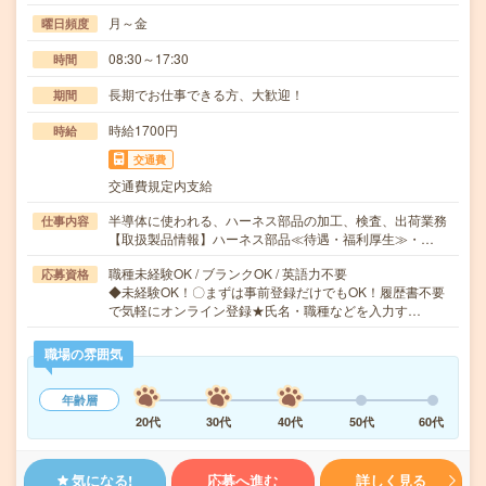
月～金
曜日頻度
08:30～17:30
時間
長期でお仕事できる方、大歓迎！
期間
時給1700円
時給
交通費
交通費規定内支給
半導体に使われる、ハーネス部品の加工、検査、出荷業務
仕事内容
【取扱製品情報】ハーネス部品≪待遇・福利厚生≫・…
職種未経験OK / ブランクOK / 英語力不要
応募資格
◆未経験OK！〇まずは事前登録だけでもOK！履歴書不要
で気軽にオンライン登録★氏名・職種などを入力す…
職場の雰囲気
年齢層
20代
30代
40代
50代
60代
気になる!
応募へ進む
詳しく見る