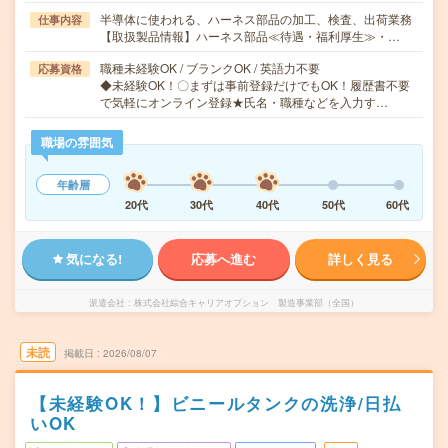
半導体に使われる、ハーネス部品の加工、検査、出荷業務
仕事内容
【取扱製品情報】ハーネス部品≪待遇・福利厚生≫・…
職種未経験OK / ブランクOK / 英語力不要
応募資格
◆未経験OK！〇まずは事前登録だけでもOK！履歴書不要
で気軽にオンライン登録★氏名・職種などを入力す…
職場の雰囲気
年齢層
20代
30代
40代
50代
60代
気になる!
応募へ進む
詳しく見る
派遣会社
株式会社綜合キャリアオプション 製造事業部（全国）
未読
掲載日
2026/08/07
【未経験OK！】ビニールタンクの洗浄/日払
いOK