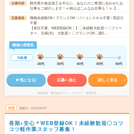
軽作業や食品加工を中心に、あなたのご希望に合わせたお
仕事内容
仕事をご紹介します！≪例えばこんなお仕事も！≫【…
職種未経験OK / ブランクOK / パソコンスキル不要 / 英語力
応募資格
不要
【来社不要、WEB登録OK！】〇未経験大歓迎！〇フリー
ター、主婦(夫) 大歓迎！〇ブランクOK〇週5…
職場の雰囲気
年齢層
20代
30代
40代
50代
60代
気になる!
応募へ進む
詳しく見る
派遣会社
株式会社テクノ・サービス 採用担当
未読
掲載日
2026/08/07
長期×安心＊WEB登録OK！未経験歓迎〇コツ
コツ軽作業スタッフ募集！