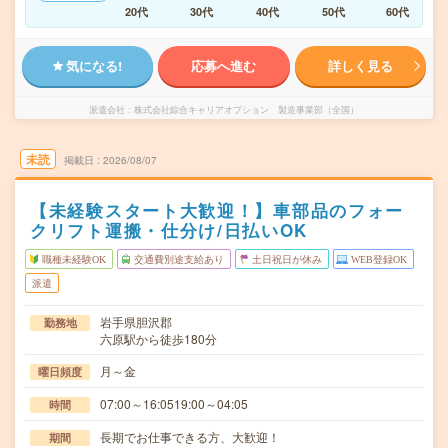
20代
30代
40代
50代
60代
気になる!
応募へ進む
詳しく見る
派遣会社
株式会社綜合キャリアオプション 製造事業部（全国）
未読
掲載日
2026/08/07
【未経験スタート大歓迎！】車部品のフォー
クリフト運搬・仕分け/日払いOK
職種未経験OK
交通費別途支給あり
土日祝日が休み
WEB登録OK
派遣
岩手県胆沢郡
勤務地
六原駅から徒歩180分
月～金
曜日頻度
07:00～16:0519:00～04:05
時間
長期でお仕事できる方、大歓迎！
期間