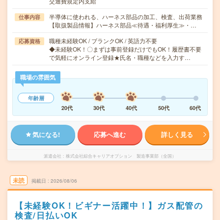
交通費規定内支給
半導体に使われる、ハーネス部品の加工、検査、出荷業務
仕事内容
【取扱製品情報】ハーネス部品≪待遇・福利厚生≫・…
職種未経験OK / ブランクOK / 英語力不要
応募資格
◆未経験OK！〇まずは事前登録だけでもOK！履歴書不要
で気軽にオンライン登録★氏名・職種などを入力す…
職場の雰囲気
年齢層
20代
30代
40代
50代
60代
気になる!
応募へ進む
詳しく見る
派遣会社
株式会社綜合キャリアオプション 製造事業部（全国）
未読
掲載日
2026/08/06
【未経験OK！ビギナー活躍中！】ガス配管の
検査/日払いOK