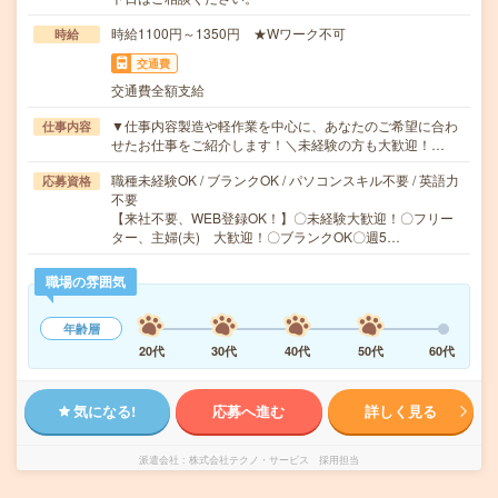
時給1100円～1350円 ★Wワーク不可
時給
交通費
交通費全額支給
▼仕事内容製造や軽作業を中心に、あなたのご希望に合わ
仕事内容
せたお仕事をご紹介します！＼未経験の方も大歓迎！…
職種未経験OK / ブランクOK / パソコンスキル不要 / 英語力
応募資格
不要
【来社不要、WEB登録OK！】〇未経験大歓迎！〇フリー
ター、主婦(夫) 大歓迎！〇ブランクOK〇週5…
職場の雰囲気
年齢層
20代
30代
40代
50代
60代
気になる!
応募へ進む
詳しく見る
派遣会社
株式会社テクノ・サービス 採用担当