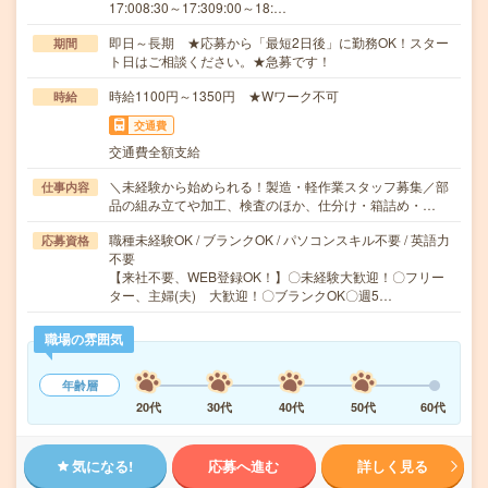
17:008:30～17:309:00～18:…
即日～長期 ★応募から「最短2日後」に勤務OK！スター
期間
ト日はご相談ください。★急募です！
時給1100円～1350円 ★Wワーク不可
時給
交通費
交通費全額支給
＼未経験から始められる！製造・軽作業スタッフ募集／部
仕事内容
品の組み立てや加工、検査のほか、仕分け・箱詰め・…
職種未経験OK / ブランクOK / パソコンスキル不要 / 英語力
応募資格
不要
【来社不要、WEB登録OK！】〇未経験大歓迎！〇フリー
ター、主婦(夫) 大歓迎！〇ブランクOK〇週5…
職場の雰囲気
年齢層
20代
30代
40代
50代
60代
気になる!
応募へ進む
詳しく見る