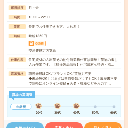
月～金
曜日頻度
13:00～22:00
時間
長期でお仕事できる方、大歓迎！
期間
時給1350円
時給
交通費
交通費規定内支給
住宅資材の入出荷その他付随業務仕事は簡単！荷物の出し
仕事内容
入れ作業です。【取扱製品情報】住宅資材≪待遇・福…
職種未経験OK / ブランクOK / 英語力不要
応募資格
◆未経験OK！〇まずは事前登録だけでもOK！履歴書不要
で気軽にオンライン登録★氏名・職種などを入力す…
職場の雰囲気
年齢層
20代
30代
40代
50代
60代
気になる!
応募へ進む
詳しく見る