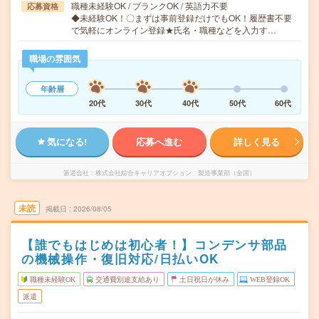
職種未経験OK / ブランクOK / 英語力不要
応募資格
◆未経験OK！〇まずは事前登録だけでもOK！履歴書不要
で気軽にオンライン登録★氏名・職種などを入力す…
職場の雰囲気
年齢層
20代
30代
40代
50代
60代
気になる!
応募へ進む
詳しく見る
派遣会社
株式会社綜合キャリアオプション 製造事業部（全国）
未読
掲載日
2026/08/05
【誰でもはじめは初心者！】コンデンサ部品
の機械操作・復旧対応/日払いOK
職種未経験OK
交通費別途支給あり
土日祝日が休み
WEB登録OK
派遣