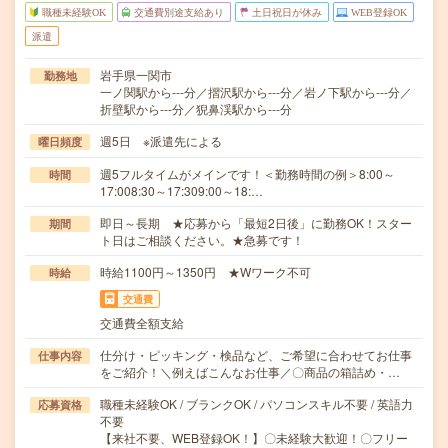
職種未経験OK
交通費別途支給あり
土日祝日が休み
WEB登録OK
派遣
岩手県一関市
勤務地
一ノ関駅から---分／摺沢駅から---分／岩ノ下駅から---分／
折壁駅から---分／猊鼻渓駅から---分
週5日 ※派遣先による
曜日頻度
週5フルタイムがメインです！＜勤務時間の例＞8:00～
時間
17:008:30～17:309:00～18:…
即日～長期 ★応募から「最短2日後」に勤務OK！スター
期間
ト日はご相談ください。★急募です！
時給1100円～1350円 ★Wワーク不可
時給
交通費
交通費全額支給
仕分け・ピッキング・検品など、ご希望に合わせてお仕事
仕事内容
をご紹介！＼例えばこんなお仕事／〇商品の箱詰め・…
職種未経験OK / ブランクOK / パソコンスキル不要 / 英語力
応募資格
不要
【来社不要、WEB登録OK！】〇未経験大歓迎！〇フリー