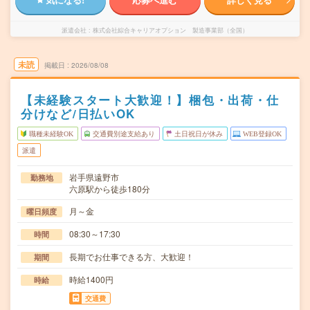
派遣会社
株式会社綜合キャリアオプション 製造事業部（全国）
未読
掲載日
2026/08/08
【未経験スタート大歓迎！】梱包・出荷・仕
分けなど/日払いOK
職種未経験OK
交通費別途支給あり
土日祝日が休み
WEB登録OK
派遣
岩手県遠野市
勤務地
六原駅から徒歩180分
月～金
曜日頻度
08:30～17:30
時間
長期でお仕事できる方、大歓迎！
期間
時給1400円
時給
交通費