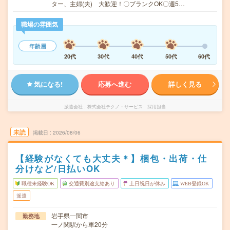
ター、主婦(夫) 大歓迎！〇ブランクOK〇週5…
職場の雰囲気
年齢層
20代
30代
40代
50代
60代
気になる!
応募へ進む
詳しく見る
派遣会社
株式会社テクノ・サービス 採用担当
未読
掲載日
2026/08/06
【経験がなくても大丈夫＊】梱包・出荷・仕
分けなど/日払いOK
職種未経験OK
交通費別途支給あり
土日祝日が休み
WEB登録OK
派遣
岩手県一関市
勤務地
一ノ関駅から車20分