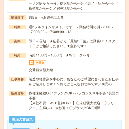
一ノ関駅から---分／摺沢駅から---分／岩ノ下駅から---分／
折壁駅から---分／猊鼻渓駅から---分
週5日 ※派遣先による
曜日頻度
週5フルタイムがメインです！＜勤務時間の例＞8:00～
時間
17:008:30～17:309:00～18:…
即日～長期 ★応募から「最短2日後」に勤務OK！スター
期間
ト日はご相談ください。★急募です！
時給1100円～1350円 ★Wワーク不可
時給
交通費
交通費全額支給
製造や軽作業を中心に、あなたのご希望に合わせたお仕事
仕事内容
をご紹介します！＼例えばこんなお仕事です／商品の…
職種未経験OK / ブランクOK / パソコンスキル不要 / 英語力
応募資格
不要
【来社不要、WEB登録OK！】〇未経験大歓迎！〇フリー
ター、主婦(夫) 大歓迎！〇ブランクOK〇週5…
職場の雰囲気