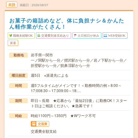
未読
掲載日
2026/08/07
お菓子の箱詰めなど、体に負担ナシ＆かんた
ん軽作業がたくさん！
職種未経験OK
交通費別途支給あり
土日祝日が休み
WEB登録OK
派遣
岩手県一関市
勤務地
一ノ関駅から---分／摺沢駅から---分／岩ノ下駅から---分／
折壁駅から---分／猊鼻渓駅から---分
週5日 ※派遣先による
曜日頻度
週5フルタイムがメインです！＜勤務時間の例＞8:00～
時間
17:008:30～17:309:00～18:…
即日～長期 ★応募から「最短2日後」に勤務OK！スター
期間
ト日はご相談ください。★急募です！
時給1100円～1350円 ★Wワーク不可
時給
交通費
交通費全額支給