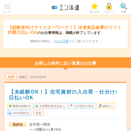
メニュー
気になる!
ログイン
検索
【経験者向けマイスターワーク！】冷凍食品倉庫のリフト
作業/日払いOK
のお仕事情報は、掲載が終了しています
掲載時の情報は、
ページ下部
からご覧いただけます。
お探しの条件に近い派遣のお仕事
未読
掲載日
2026/08/08
【未経験OK！】住宅資材の入出荷・仕分け/
日払いOK
職種未経験OK
交通費別途支給あり
土日祝日が休み
残業なし
WEB登録OK
派遣
岩手県一関市
勤務地
一ノ関駅から車10分