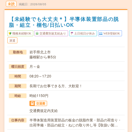
未読
掲載日
2026/08/05
【未経験でも大丈夫＊】半導体装置部品の脱
脂・組立・梱包/日払いOK
職種未経験OK
交通費別途支給あり
土日祝日が休み
WEB登録OK
派遣
岩手県北上市
勤務地
藤根駅から車5分
月～金
曜日頻度
08:20～17:20
時間
長期でお仕事できる方、大歓迎！
期間
時給1150円
時給
交通費
交通費規定内支給
半導体製造用装置部品の板金の脱脂作業・部品の荷造り・
仕事内容
出荷準備・部品の組立・ねじの取り外し等【取扱い製…