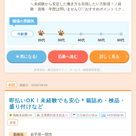
＼未経験から安定した働き方を目指したい方歓迎！／経
験・資格・学歴は問いません◎▽おすすめポイントリク…
職場の雰囲気
年齢層
20代
30代
40代
50代
60代
気になる!
応募へ進む
詳しく見る
派遣会社
株式会社テクノ・サービス（無期雇用派遣）
未読
掲載日
2026/08/08
即払いOK！未経験でも安心＊箱詰め・検品・
盛り付けなど
職種未経験OK
交通費別途支給あり
土日祝日が休み
WEB登録OK
派遣
岩手県一関市
勤務地