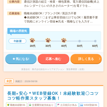
通信計測器の組立・検査・梱包業務。電力通信回線機(卓上
仕事内容
カレンダーぐらいの大きさのルーター)を電ドラを…
職種未経験OK / ブランクOK / 英語力不要
応募資格
◆未経験OK！〇まずは事前登録だけでもOK！履歴書不要
で気軽にオンライン登録★氏名・職種などを入力す…
職場の雰囲気
年齢層
20代
30代
40代
50代
60代
気になる!
応募へ進む
詳しく見る
派遣会社
株式会社綜合キャリアオプション 製造事業部（全国）
未読
掲載日
2026/08/06
長期×安心＊WEB登録OK！未経験歓迎〇コツ
コツ軽作業スタッフ募集！
職種未経験OK
交通費別途支給あり
土日祝日が休み
WEB登録OK