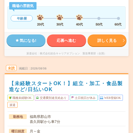
職場の雰囲気
年齢層
20代
30代
40代
50代
60代
気になる!
応募へ進む
詳しく見る
派遣会社
株式会社綜合キャリアオプション 製造事業部（全国）
未読
掲載日
2026/08/06
【未経験スタートOK！】組立・加工・食品製
造など/日払いOK
職種未経験OK
交通費別途支給あり
土日祝日が休み
WEB登録OK
派遣
福島県郡山市
勤務地
喜久田駅から車7分
月～金
曜日頻度