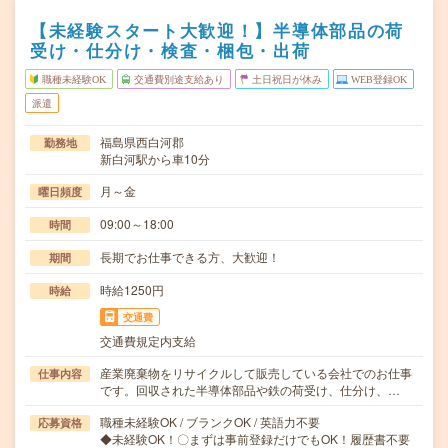
【未経験スタート大歓迎！】半導体部品の荷
受け・仕分け・検査・梱包・出荷
職種未経験OK
交通費別途支給あり
土日祝日が休み
WEB登録OK
派遣
福島県西白河郡
勤務地
新白河駅から車10分
月～金
曜日頻度
09:00～18:00
時間
長期でお仕事できる方、大歓迎！
期間
時給1250円
時給
交通費
交通費規定内支給
産業廃棄物をリサイクルして販売している会社でのお仕事
仕事内容
です。回収された半導体部品や鉄の荷受け、仕分け、…
職種未経験OK / ブランクOK / 英語力不要
応募資格
◆未経験OK！〇まずは事前登録だけでもOK！履歴書不要