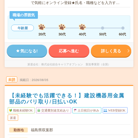
で気軽にオンライン登録★氏名・職種などを入力す…
職場の雰囲気
年齢層
20代
30代
40代
50代
60代
気になる!
応募へ進む
詳しく見る
派遣会社
株式会社綜合キャリアオプション 製造事業部（全国）
未読
掲載日
2026/08/05
【未経験でも活躍できる！】建設機器用金属
部品のバリ取り/日払いOK
職種未経験OK
交通費別途支給あり
土日祝日が休み
WEB登録OK
派遣
福島県双葉郡
勤務地