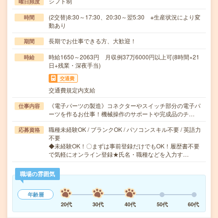
シフト制
曜日頻度
(2交替)8:30～17:30、20:30～翌5:30 ※生産状況により変
時間
動あり
長期でお仕事できる方、大歓迎！
期間
時給1650～2063円 月収例37万6000円以上可(8時間×21
時給
日+残業・深夜手当)
交通費
交通費規定内支給
《電子パーツの製造》コネクターやスイッチ部分の電子パ
仕事内容
ーツを作るお仕事！機械操作のサポートや完成品のチ…
職種未経験OK / ブランクOK / パソコンスキル不要 / 英語力
応募資格
不要
◆未経験OK！〇まずは事前登録だけでもOK！履歴書不要
で気軽にオンライン登録★氏名・職種などを入力す…
職場の雰囲気
年齢層
20代
30代
40代
50代
60代