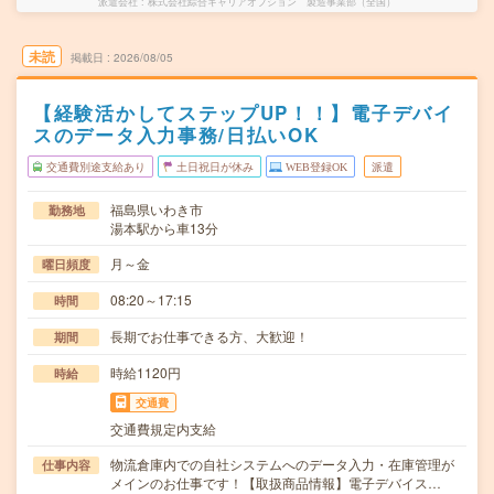
派遣会社
株式会社綜合キャリアオプション 製造事業部（全国）
未読
掲載日
2026/08/05
【経験活かしてステップUP！！】電子デバイ
スのデータ入力事務/日払いOK
交通費別途支給あり
土日祝日が休み
WEB登録OK
派遣
福島県いわき市
勤務地
湯本駅から車13分
月～金
曜日頻度
08:20～17:15
時間
長期でお仕事できる方、大歓迎！
期間
時給1120円
時給
交通費
交通費規定内支給
物流倉庫内での自社システムへのデータ入力・在庫管理が
仕事内容
メインのお仕事です！【取扱商品情報】電子デバイス…