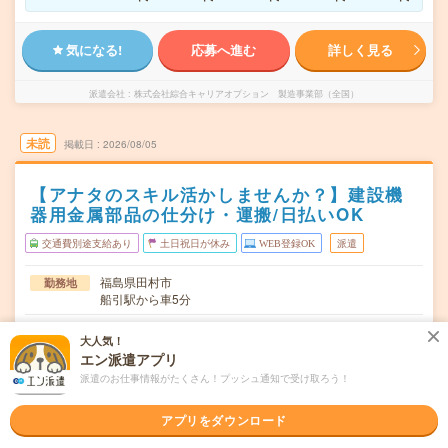
気になる!
応募へ進む
詳しく見る
派遣会社
株式会社綜合キャリアオプション 製造事業部（全国）
未読
掲載日
2026/08/05
【アナタのスキル活かしませんか？】建設機
器用金属部品の仕分け・運搬/日払いOK
交通費別途支給あり
土日祝日が休み
WEB登録OK
派遣
福島県田村市
勤務地
船引駅から車5分
月～金
曜日頻度
大人気！
エン派遣アプリ
08:30～17:1506:30～15:2515:20～00:15
時間
派遣のお仕事情報がたくさん！プッシュ通知で受け取ろう！
長期でお仕事できる方、大歓迎！
期間
アプリをダウンロード
時給1300円
時給