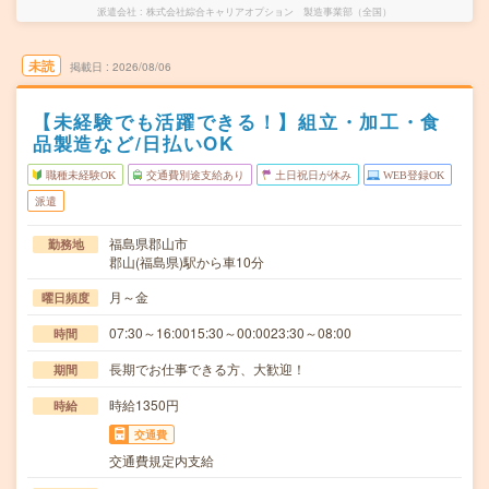
派遣会社
株式会社綜合キャリアオプション 製造事業部（全国）
未読
掲載日
2026/08/06
【未経験でも活躍できる！】組立・加工・食
品製造など/日払いOK
職種未経験OK
交通費別途支給あり
土日祝日が休み
WEB登録OK
派遣
福島県郡山市
勤務地
郡山(福島県)駅から車10分
月～金
曜日頻度
07:30～16:0015:30～00:0023:30～08:00
時間
長期でお仕事できる方、大歓迎！
期間
時給1350円
時給
交通費
交通費規定内支給