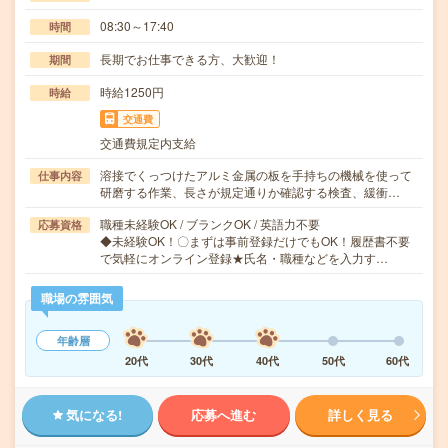
08:30～17:40
時間
長期でお仕事できる方、大歓迎！
期間
時給1250円
時給
交通費
交通費規定内支給
溶接でくっつけたアルミ金属の板を手持ちの機械を使って
仕事内容
研磨する作業、長さが規定通りか確認する検査、緩衝…
職種未経験OK / ブランクOK / 英語力不要
応募資格
◆未経験OK！〇まずは事前登録だけでもOK！履歴書不要
で気軽にオンライン登録★氏名・職種などを入力す…
職場の雰囲気
年齢層
20代
30代
40代
50代
60代
気になる!
応募へ進む
詳しく見る