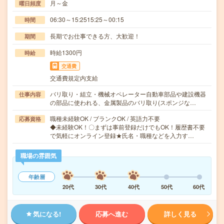
月～金
曜日頻度
06:30～15:2515:25～00:15
時間
長期でお仕事できる方、大歓迎！
期間
時給1300円
時給
交通費
交通費規定内支給
バリ取り・組立・機械オペレーター自動車部品や建設機器
仕事内容
の部品に使われる、金属製品のバリ取り(スポンジな…
職種未経験OK / ブランクOK / 英語力不要
応募資格
◆未経験OK！〇まずは事前登録だけでもOK！履歴書不要
で気軽にオンライン登録★氏名・職種などを入力す…
職場の雰囲気
年齢層
20代
30代
40代
50代
60代
気になる!
応募へ進む
詳しく見る