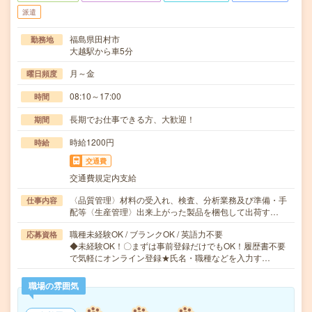
派遣
福島県田村市
勤務地
大越駅から車5分
月～金
曜日頻度
08:10～17:00
時間
長期でお仕事できる方、大歓迎！
期間
時給1200円
時給
交通費
交通費規定内支給
〈品質管理〉材料の受入れ、検査、分析業務及び準備・手
仕事内容
配等〈生産管理〉出来上がった製品を梱包して出荷す…
職種未経験OK / ブランクOK / 英語力不要
応募資格
◆未経験OK！〇まずは事前登録だけでもOK！履歴書不要
で気軽にオンライン登録★氏名・職種などを入力す…
職場の雰囲気