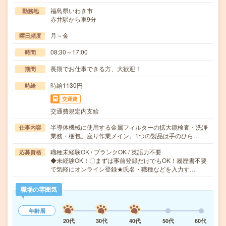
福島県いわき市
勤務地
赤井駅から車9分
月～金
曜日頻度
08:30～17:00
時間
長期でお仕事できる方、大歓迎！
期間
時給1130円
時給
交通費
交通費規定内支給
半導体機械に使用する金属フィルターの拡大鏡検査・洗浄
仕事内容
業務・梱包。座り作業メイン。1つの製品は手のひら…
職種未経験OK / ブランクOK / 英語力不要
応募資格
◆未経験OK！〇まずは事前登録だけでもOK！履歴書不要
で気軽にオンライン登録★氏名・職種などを入力す…
職場の雰囲気
年齢層
20代
30代
40代
50代
60代