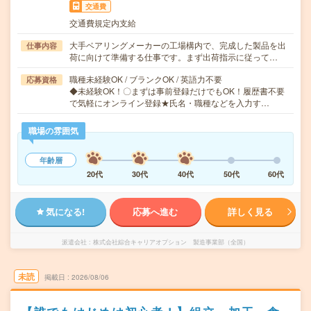
交通費
交通費規定内支給
大手ベアリングメーカーの工場構内で、完成した製品を出
仕事内容
荷に向けて準備する仕事です。まず出荷指示に従って…
職種未経験OK / ブランクOK / 英語力不要
応募資格
◆未経験OK！〇まずは事前登録だけでもOK！履歴書不要
で気軽にオンライン登録★氏名・職種などを入力す…
職場の雰囲気
年齢層
20代
30代
40代
50代
60代
気になる!
応募へ進む
詳しく見る
派遣会社
株式会社綜合キャリアオプション 製造事業部（全国）
未読
掲載日
2026/08/06