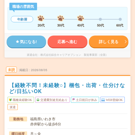
職場の雰囲気
年齢層
20代
30代
40代
50代
60代
気になる!
応募へ進む
詳しく見る
派遣会社
株式会社綜合キャリアオプション 製造事業部（全国）
未読
掲載日
2026/08/05
【経験不問！未経験○】梱包・出荷・仕分けな
ど/日払いOK
職種未経験OK
交通費別途支給あり
土日祝日が休み
WEB登録OK
派遣
福島県いわき市
勤務地
赤井駅から徒歩6分
月～金
曜日頻度