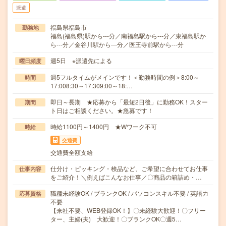
派遣
福島県福島市
勤務地
福島(福島県)駅から---分／南福島駅から---分／東福島駅か
ら---分／金谷川駅から---分／医王寺前駅から---分
週5日 ※派遣先による
曜日頻度
週5フルタイムがメインです！＜勤務時間の例＞8:00～
時間
17:008:30～17:309:00～18:…
即日～長期 ★応募から「最短2日後」に勤務OK！スター
期間
ト日はご相談ください。★急募です！
時給1100円～1400円 ★Wワーク不可
時給
交通費
交通費全額支給
仕分け・ピッキング・検品など、ご希望に合わせてお仕事
仕事内容
をご紹介！＼例えばこんなお仕事／〇商品の箱詰め・…
職種未経験OK / ブランクOK / パソコンスキル不要 / 英語力
応募資格
不要
【来社不要、WEB登録OK！】〇未経験大歓迎！〇フリー
ター、主婦(夫) 大歓迎！〇ブランクOK〇週5…