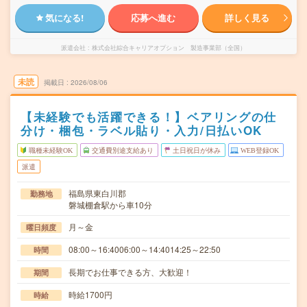
気になる!
応募へ進む
詳しく見る
派遣会社
株式会社綜合キャリアオプション 製造事業部（全国）
未読
掲載日
2026/08/06
【未経験でも活躍できる！】ベアリングの仕
分け・梱包・ラベル貼り・入力/日払いOK
職種未経験OK
交通費別途支給あり
土日祝日が休み
WEB登録OK
派遣
福島県東白川郡
勤務地
磐城棚倉駅から車10分
月～金
曜日頻度
08:00～16:4006:00～14:4014:25～22:50
時間
長期でお仕事できる方、大歓迎！
期間
時給1700円
時給