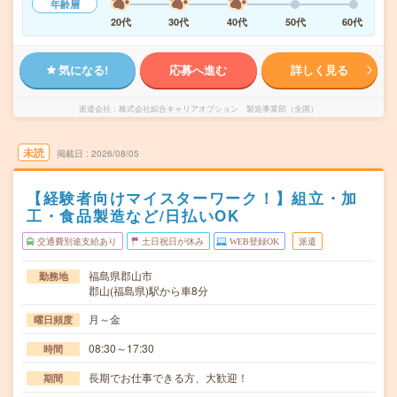
年齢層
20代
30代
40代
50代
60代
気になる!
応募へ進む
詳しく見る
派遣会社
株式会社綜合キャリアオプション 製造事業部（全国）
未読
掲載日
2026/08/05
【経験者向けマイスターワーク！】組立・加
工・食品製造など/日払いOK
交通費別途支給あり
土日祝日が休み
WEB登録OK
派遣
福島県郡山市
勤務地
郡山(福島県)駅から車8分
月～金
曜日頻度
08:30～17:30
時間
長期でお仕事できる方、大歓迎！
期間