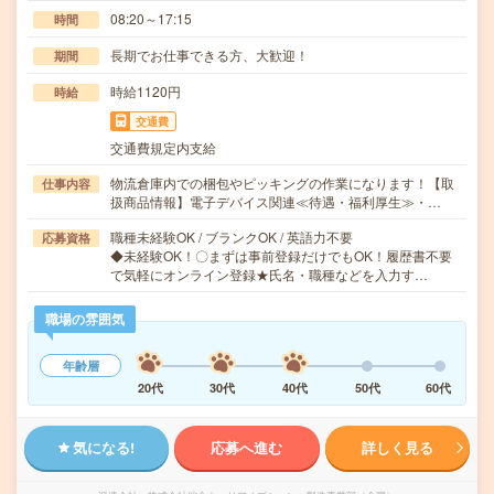
08:20～17:15
時間
長期でお仕事できる方、大歓迎！
期間
時給1120円
時給
交通費
交通費規定内支給
物流倉庫内での梱包やピッキングの作業になります！【取
仕事内容
扱商品情報】電子デバイス関連≪待遇・福利厚生≫・…
職種未経験OK / ブランクOK / 英語力不要
応募資格
◆未経験OK！〇まずは事前登録だけでもOK！履歴書不要
で気軽にオンライン登録★氏名・職種などを入力す…
職場の雰囲気
年齢層
20代
30代
40代
50代
60代
気になる!
応募へ進む
詳しく見る