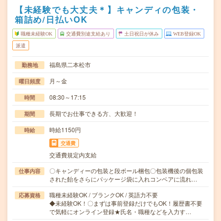
【未経験でも大丈夫＊】キャンディの包装・
箱詰め/日払いOK
職種未経験OK
交通費別途支給あり
土日祝日が休み
WEB登録OK
派遣
福島県二本松市
勤務地
月～金
曜日頻度
08:30～17:15
時間
長期でお仕事できる方、大歓迎！
期間
時給1150円
時給
交通費
交通費規定内支給
〇キャンディーの包装と段ボール梱包〇包装機後の個包装
仕事内容
された飴をさらにパッケージ袋に入れコンベアに流れ…
職種未経験OK / ブランクOK / 英語力不要
応募資格
◆未経験OK！〇まずは事前登録だけでもOK！履歴書不要
で気軽にオンライン登録★氏名・職種などを入力す…