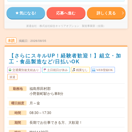
気になる!
応募へ進む
詳しく見る
派遣会社
株式会社綜合キャリアオプション 製造事業部（全国）
未読
掲載日
2026/08/05
【さらにスキルUP！経験者歓迎！】組立・加
工・食品製造など/日払いOK
交通費別途支給あり
土日祝日が休み
残業なし
WEB登録OK
派遣
福島県田村郡
勤務地
小野新町駅から車8分
月～金
曜日頻度
08:30～17:30
時間
長期でお仕事できる方、大歓迎！
期間
時給1130円