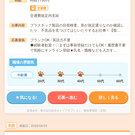
時給
交通費
交通費規定内支給
プラスチック製品の目視検査。形が規定通りなのか確認し
仕事内容
たり、不良品を見つけてはじいたりするお仕事！【取…
ブランクOK / 英語力不要
応募資格
◆経験者歓迎！〇まずは事前登録だけでもOK！履歴書不要
で気軽にオンライン登録★氏名・職種などを入力す…
職場の雰囲気
年齢層
20代
30代
40代
50代
60代
気になる!
応募へ進む
詳しく見る
派遣会社
株式会社綜合キャリアオプション 製造事業部（全国）
未読
掲載日
2026/08/05