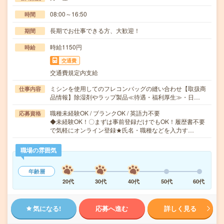
08:00～16:50
時間
長期でお仕事できる方、大歓迎！
期間
時給1150円
時給
交通費
交通費規定内支給
ミシンを使用してのフレコンバッグの縫い合わせ【取扱商
仕事内容
品情報】除湿剤やラップ製品≪待遇・福利厚生≫・日…
職種未経験OK / ブランクOK / 英語力不要
応募資格
◆未経験OK！〇まずは事前登録だけでもOK！履歴書不要
で気軽にオンライン登録★氏名・職種などを入力す…
職場の雰囲気
年齢層
20代
30代
40代
50代
60代
気になる!
応募へ進む
詳しく見る