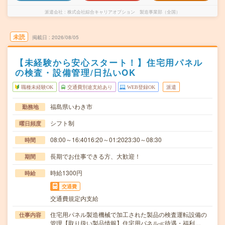
派遣会社
株式会社綜合キャリアオプション 製造事業部（全国）
未読
掲載日
2026/08/05
【未経験から安心スタート！】住宅用パネル
の検査・設備管理/日払いOK
職種未経験OK
交通費別途支給あり
WEB登録OK
派遣
福島県いわき市
勤務地
シフト制
曜日頻度
08:00～16:4016:20～01:2023:30～08:30
時間
長期でお仕事できる方、大歓迎！
期間
時給1300円
時給
交通費
交通費規定内支給
住宅用パネル製造機械で加工された製品の検査運転設備の
仕事内容
管理【取り扱い製品情報】住宅用パネル≪待遇・福利…