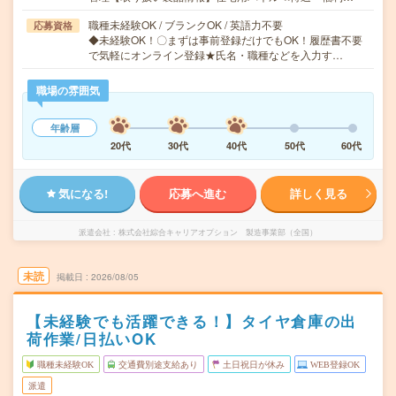
職種未経験OK / ブランクOK / 英語力不要
応募資格
◆未経験OK！〇まずは事前登録だけでもOK！履歴書不要
で気軽にオンライン登録★氏名・職種などを入力す…
職場の雰囲気
年齢層
20代
30代
40代
50代
60代
気になる!
応募へ進む
詳しく見る
派遣会社
株式会社綜合キャリアオプション 製造事業部（全国）
未読
掲載日
2026/08/05
【未経験でも活躍できる！】タイヤ倉庫の出
荷作業/日払いOK
職種未経験OK
交通費別途支給あり
土日祝日が休み
WEB登録OK
派遣