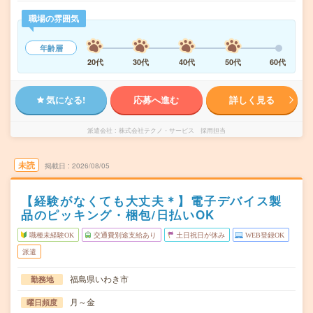
職場の雰囲気
年齢層
20代
30代
40代
50代
60代
気になる!
応募へ進む
詳しく見る
派遣会社
株式会社テクノ・サービス 採用担当
未読
掲載日
2026/08/05
【経験がなくても大丈夫＊】電子デバイス製
品のピッキング・梱包/日払いOK
職種未経験OK
交通費別途支給あり
土日祝日が休み
WEB登録OK
派遣
福島県いわき市
勤務地
月～金
曜日頻度