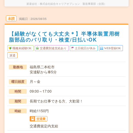
派遣会社
株式会社綜合キャリアオプション 製造事業部（全国）
未読
掲載日
2026/08/05
【経験がなくても大丈夫＊】半導体装置用樹
脂部品のバリ取り・検査/日払いOK
職種未経験OK
交通費別途支給あり
土日祝日が休み
WEB登録OK
派遣
福島県二本松市
勤務地
安達駅から車5分
月～金
曜日頻度
09:00～17:00
時間
長期でお仕事できる方、大歓迎！
期間
時給1150円
時給
交通費
交通費規定内支給