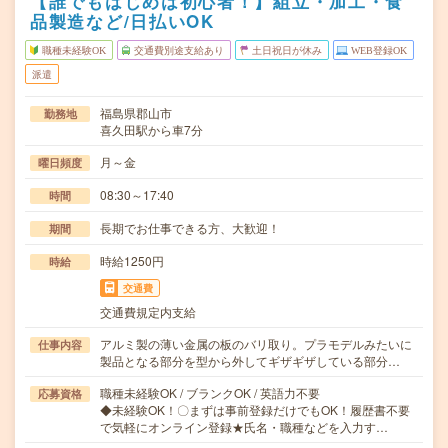
【誰でもはじめは初心者！】組立・加工・食
品製造など/日払いOK
職種未経験OK
交通費別途支給あり
土日祝日が休み
WEB登録OK
派遣
福島県郡山市
勤務地
喜久田駅から車7分
月～金
曜日頻度
08:30～17:40
時間
長期でお仕事できる方、大歓迎！
期間
時給1250円
時給
交通費
交通費規定内支給
アルミ製の薄い金属の板のバリ取り。プラモデルみたいに
仕事内容
製品となる部分を型から外してギザギザしている部分…
職種未経験OK / ブランクOK / 英語力不要
応募資格
◆未経験OK！〇まずは事前登録だけでもOK！履歴書不要
で気軽にオンライン登録★氏名・職種などを入力す…