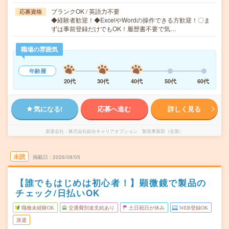
ブランクOK / 英語力不要
応募資格
◆経験者歓迎！◆ExcelやWordの操作できる方歓迎！〇ま
ずは事前登録だけでもOK！履歴書不要で気…
職場の雰囲気
年齢層
20代
30代
40代
50代
60代
気になる!
応募へ進む
詳しく見る
派遣会社
株式会社綜合キャリアオプション 製造事業部（全国）
未読
掲載日
2026/08/05
【誰でもはじめは初心者！】顕微鏡で製品の
チェック/日払いOK
職種未経験OK
交通費別途支給あり
土日祝日が休み
WEB登録OK
派遣