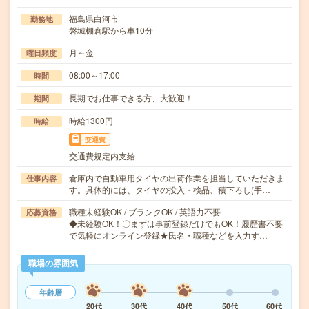
福島県白河市
勤務地
磐城棚倉駅から車10分
月～金
曜日頻度
08:00～17:00
時間
長期でお仕事できる方、大歓迎！
期間
時給1300円
時給
交通費
交通費規定内支給
倉庫内で自動車用タイヤの出荷作業を担当していただきま
仕事内容
す。具体的には、タイヤの投入・検品、積下ろし(手…
職種未経験OK / ブランクOK / 英語力不要
応募資格
◆未経験OK！〇まずは事前登録だけでもOK！履歴書不要
で気軽にオンライン登録★氏名・職種などを入力す…
職場の雰囲気
年齢層
20代
30代
40代
50代
60代