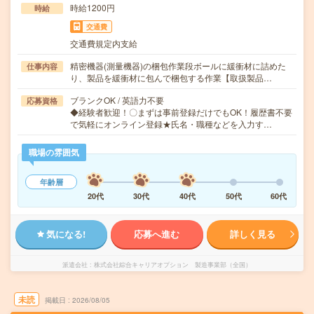
時給1200円
時給
交通費
交通費規定内支給
精密機器(測量機器)の梱包作業段ボールに緩衝材に詰めた
仕事内容
り、製品を緩衝材に包んで梱包する作業【取扱製品…
ブランクOK / 英語力不要
応募資格
◆経験者歓迎！〇まずは事前登録だけでもOK！履歴書不要
で気軽にオンライン登録★氏名・職種などを入力す…
職場の雰囲気
年齢層
20代
30代
40代
50代
60代
気になる!
応募へ進む
詳しく見る
派遣会社
株式会社綜合キャリアオプション 製造事業部（全国）
未読
掲載日
2026/08/05