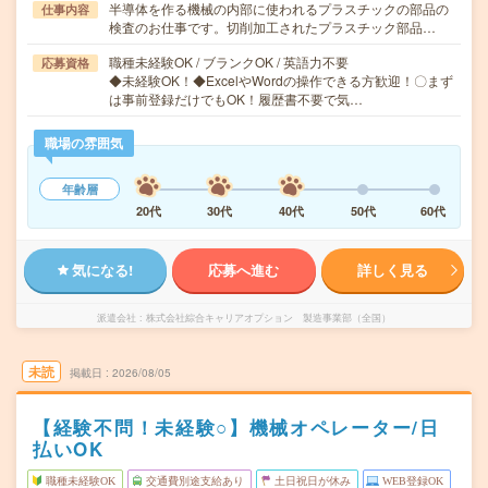
半導体を作る機械の内部に使われるプラスチックの部品の
仕事内容
検査のお仕事です。切削加工されたプラスチック部品…
職種未経験OK / ブランクOK / 英語力不要
応募資格
◆未経験OK！◆ExcelやWordの操作できる方歓迎！〇まず
は事前登録だけでもOK！履歴書不要で気…
職場の雰囲気
年齢層
20代
30代
40代
50代
60代
気になる!
応募へ進む
詳しく見る
派遣会社
株式会社綜合キャリアオプション 製造事業部（全国）
未読
掲載日
2026/08/05
【経験不問！未経験○】機械オペレーター/日
払いOK
職種未経験OK
交通費別途支給あり
土日祝日が休み
WEB登録OK