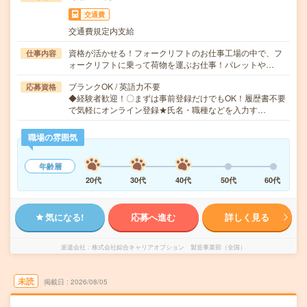
交通費
交通費規定内支給
資格が活かせる！フォークリフトのお仕事工場の中で、フ
仕事内容
ォークリフトに乗って荷物を運ぶお仕事！パレットや…
ブランクOK / 英語力不要
応募資格
◆経験者歓迎！〇まずは事前登録だけでもOK！履歴書不要
で気軽にオンライン登録★氏名・職種などを入力す…
職場の雰囲気
年齢層
20代
30代
40代
50代
60代
気になる!
応募へ進む
詳しく見る
派遣会社
株式会社綜合キャリアオプション 製造事業部（全国）
未読
掲載日
2026/08/05