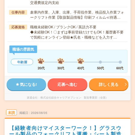
交通費規定内支給
倉庫内作業、入庫、出庫、手荷役作業、検品投入作業フォ
仕事内容
ークリフト作業【取扱製品情報】印刷フィルム≪待遇…
職種未経験OK / ブランクOK / 英語力不要
応募資格
◆未経験OK！〇まずは事前登録だけでもOK！履歴書不要
で気軽にオンライン登録★氏名・職種などを入力す…
職場の雰囲気
年齢層
20代
30代
40代
50代
60代
気になる!
応募へ進む
詳しく見る
派遣会社
株式会社綜合キャリアオプション 製造事業部（全国）
未読
掲載日
2026/08/05
【経験者向けマイスターワーク！】グラスウ
ール製品のフォークリフト運搬・シート製造