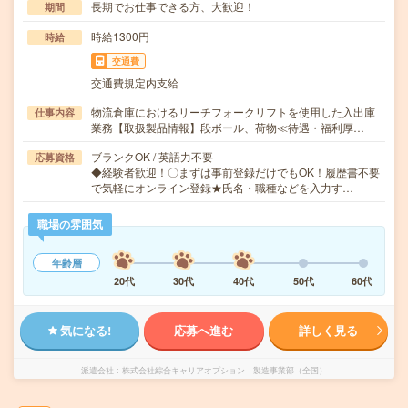
長期でお仕事できる方、大歓迎！
期間
時給1300円
時給
交通費
交通費規定内支給
物流倉庫におけるリーチフォークリフトを使用した入出庫
仕事内容
業務【取扱製品情報】段ボール、荷物≪待遇・福利厚…
ブランクOK / 英語力不要
応募資格
◆経験者歓迎！〇まずは事前登録だけでもOK！履歴書不要
で気軽にオンライン登録★氏名・職種などを入力す…
職場の雰囲気
年齢層
20代
30代
40代
50代
60代
気になる!
応募へ進む
詳しく見る
派遣会社
株式会社綜合キャリアオプション 製造事業部（全国）