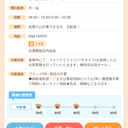
月～金
曜日頻度
06:30～15:3014:30～23:30
時間
長期でお仕事できる方、大歓迎！
期間
時給1400円
時給
交通費
交通費規定内支給
倉庫内にて、フォークリフト(リーチタイプ)を使用した入
仕事内容
出荷業務を行っていただきます。梱包済み段ボール…
ブランクOK / 英語力不要
応募資格
◆経験者歓迎！〇まずは事前登録だけでもOK！履歴書不要
で気軽にオンライン登録★氏名・職種などを入力す…
職場の雰囲気
年齢層
20代
30代
40代
50代
60代