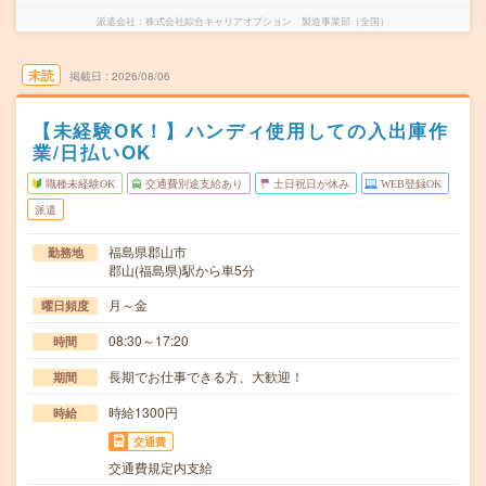
派遣会社
株式会社綜合キャリアオプション 製造事業部（全国）
未読
掲載日
2026/08/06
【未経験OK！】ハンディ使用しての入出庫作
業/日払いOK
職種未経験OK
交通費別途支給あり
土日祝日が休み
WEB登録OK
派遣
福島県郡山市
勤務地
郡山(福島県)駅から車5分
月～金
曜日頻度
08:30～17:20
時間
長期でお仕事できる方、大歓迎！
期間
時給1300円
時給
交通費
交通費規定内支給