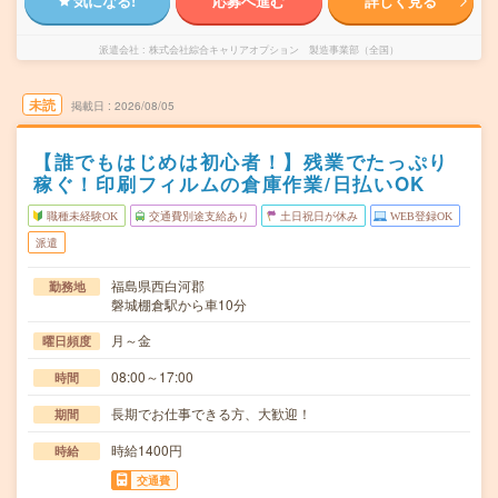
気になる!
応募へ進む
詳しく見る
派遣会社
株式会社綜合キャリアオプション 製造事業部（全国）
未読
掲載日
2026/08/05
【誰でもはじめは初心者！】残業でたっぷり
稼ぐ！印刷フィルムの倉庫作業/日払いOK
職種未経験OK
交通費別途支給あり
土日祝日が休み
WEB登録OK
派遣
福島県西白河郡
勤務地
磐城棚倉駅から車10分
月～金
曜日頻度
08:00～17:00
時間
長期でお仕事できる方、大歓迎！
期間
時給1400円
時給
交通費