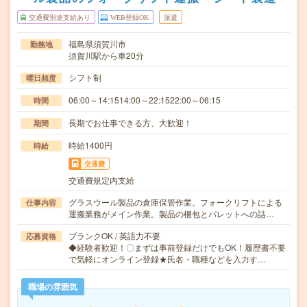
交通費別途支給あり
WEB登録OK
派遣
福島県須賀川市
勤務地
須賀川駅から車20分
シフト制
曜日頻度
06:00～14:1514:00～22:1522:00～06:15
時間
長期でお仕事できる方、大歓迎！
期間
時給1400円
時給
交通費
交通費規定内支給
グラスウール製品の倉庫保管作業。フォークリフトによる
仕事内容
運搬業務がメイン作業。製品の梱包とパレットへの詰…
ブランクOK / 英語力不要
応募資格
◆経験者歓迎！〇まずは事前登録だけでもOK！履歴書不要
で気軽にオンライン登録★氏名・職種などを入力す…
職場の雰囲気