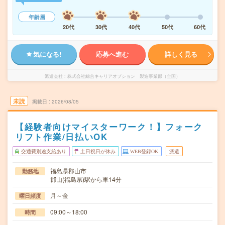
年齢層
20代
30代
40代
50代
60代
気になる!
応募へ進む
詳しく見る
派遣会社
株式会社綜合キャリアオプション 製造事業部（全国）
未読
掲載日
2026/08/05
【経験者向けマイスターワーク！】フォーク
リフト作業/日払いOK
交通費別途支給あり
土日祝日が休み
WEB登録OK
派遣
福島県郡山市
勤務地
郡山(福島県)駅から車14分
月～金
曜日頻度
09:00～18:00
時間