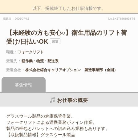
以下、掲載終了したお仕事情報です。
掲載日
2026/07/12
No.SKST8161938-T4
【未経験の方も安心○】衛生用品のリフト荷
受け/日払いOK
派遣
職種
フォークリフト
派遣先
軽作業・物流・配送系
派遣会社
株式会社綜合キャリアオプション 製造事業部（全国）
募集情報
お仕事の概要
グラスウール製品の倉庫保管作業。
フォークリフトによる運搬業務がメイン作業。
製品の梱包とパレットへの詰め込み業務もあります。
【取扱製品情報】グラスウール製品