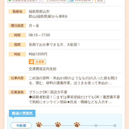
交通費別途支給あり
土日祝日が休み
WEB登録OK
派遣
福島県郡山市
勤務地
郡山(福島県)駅から車8分
月～金
曜日頻度
08:15～17:00
時間
長期でお仕事できる方、大歓迎！
期間
時給1200円
時給
交通費
交通費規定内支給
こめ油の原料・米ぬか(粉のようなもの)の入った袋を開け
仕事内容
る、畳む、材料の運搬作業。ほうきを使って米ぬか…
ブランクOK / 英語力不要
応募資格
◆経験者歓迎！〇まずは事前登録だけでもOK！履歴書不要
で気軽にオンライン登録★氏名・職種などを入力す…
職場の雰囲気
年齢層