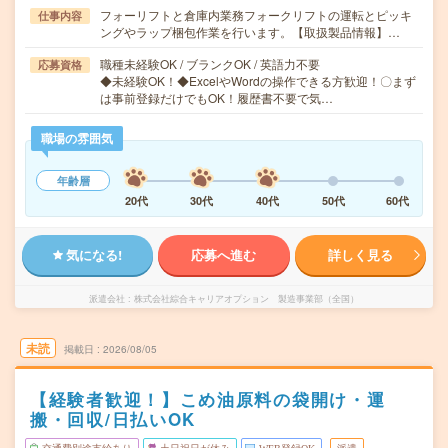
フォーリフトと倉庫内業務フォークリフトの運転とピッキ
仕事内容
ングやラップ梱包作業を行います。【取扱製品情報】…
職種未経験OK / ブランクOK / 英語力不要
応募資格
◆未経験OK！◆ExcelやWordの操作できる方歓迎！〇まず
は事前登録だけでもOK！履歴書不要で気…
職場の雰囲気
年齢層
20代
30代
40代
50代
60代
気になる!
応募へ進む
詳しく見る
派遣会社
株式会社綜合キャリアオプション 製造事業部（全国）
未読
掲載日
2026/08/05
【経験者歓迎！】こめ油原料の袋開け・運
搬・回収/日払いOK