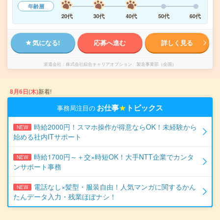
年齢層
20代
30代
40代
50代
60代
気になる!
応募へ進む
詳しく見る
派遣会社
株式会社綜合キャリアオプション 製造事業部（全国）
8月6日(木)
新着!
お仕事
★
トピックス
事務局注目の
時給2000円！スマホ操作が得意ならOK！未経験から
NEW
始める社内ITサポート
時給1700円～＋交×時短OK！大手NTT企業でカンタ
NEW
ンサポート事務
電話なし×髪型・服装自由！人気マンガに関するかん
NEW
たんデータ入力・残業ほぼナシ！