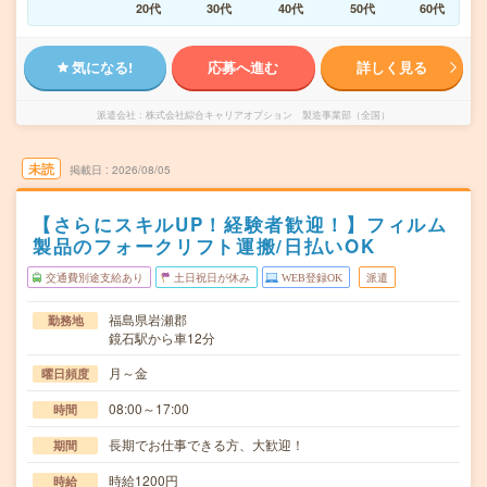
20代
30代
40代
50代
60代
気になる!
応募へ進む
詳しく見る
派遣会社
株式会社綜合キャリアオプション 製造事業部（全国）
未読
掲載日
2026/08/05
【さらにスキルUP！経験者歓迎！】フィルム
製品のフォークリフト運搬/日払いOK
交通費別途支給あり
土日祝日が休み
WEB登録OK
派遣
福島県岩瀬郡
勤務地
鏡石駅から車12分
月～金
曜日頻度
08:00～17:00
時間
長期でお仕事できる方、大歓迎！
期間
時給1200円
時給