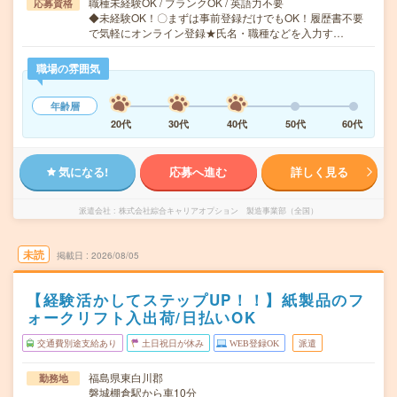
職種未経験OK / ブランクOK / 英語力不要
応募資格
◆未経験OK！〇まずは事前登録だけでもOK！履歴書不要
で気軽にオンライン登録★氏名・職種などを入力す…
職場の雰囲気
年齢層
20代
30代
40代
50代
60代
気になる!
応募へ進む
詳しく見る
派遣会社
株式会社綜合キャリアオプション 製造事業部（全国）
未読
掲載日
2026/08/05
【経験活かしてステップUP！！】紙製品のフ
ォークリフト入出荷/日払いOK
交通費別途支給あり
土日祝日が休み
WEB登録OK
派遣
福島県東白川郡
勤務地
磐城棚倉駅から車10分