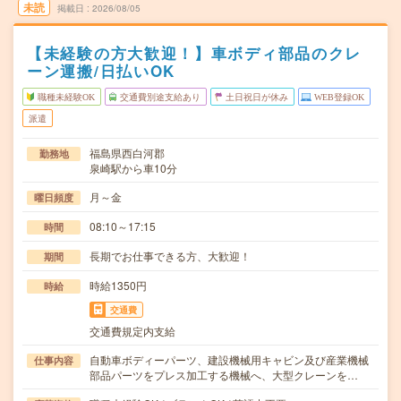
未読
掲載日
2026/08/05
【未経験の方大歓迎！】車ボディ部品のクレ
ーン運搬/日払いOK
職種未経験OK
交通費別途支給あり
土日祝日が休み
WEB登録OK
派遣
福島県西白河郡
勤務地
泉崎駅から車10分
月～金
曜日頻度
08:10～17:15
時間
長期でお仕事できる方、大歓迎！
期間
時給1350円
時給
交通費
交通費規定内支給
自動車ボディーパーツ、建設機械用キャビン及び産業機械
仕事内容
部品パーツをプレス加工する機械へ、大型クレーンを…