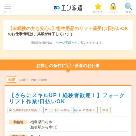
メニュー
気になる!
ログイン
検索
【未経験の方も安心○】衛生用品のリフト荷受け/日払いOK
のお仕事情報は、掲載が終了しています
掲載時の情報は、
ページ下部
からご覧いただけます。
お探しの条件に近い派遣のお仕事
未読
掲載日
2026/08/06
【さらにスキルUP！経験者歓迎！】フォーク
リフト作業/日払いOK
交通費別途支給あり
土日祝日が休み
WEB登録OK
派遣
福島県田村市
勤務地
船引駅から車5分