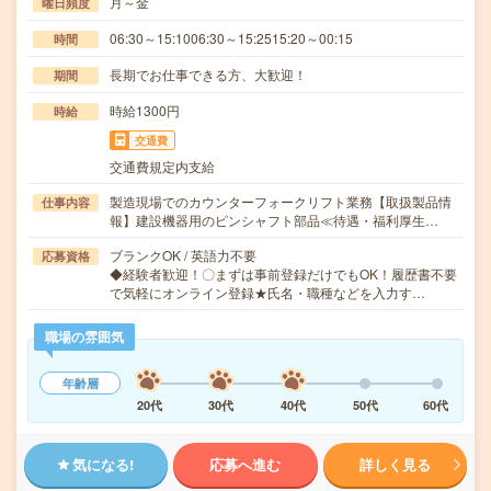
月～金
曜日頻度
06:30～15:1006:30～15:2515:20～00:15
時間
長期でお仕事できる方、大歓迎！
期間
時給1300円
時給
交通費
交通費規定内支給
製造現場でのカウンターフォークリフト業務【取扱製品情
仕事内容
報】建設機器用のピンシャフト部品≪待遇・福利厚生…
ブランクOK / 英語力不要
応募資格
◆経験者歓迎！〇まずは事前登録だけでもOK！履歴書不要
で気軽にオンライン登録★氏名・職種などを入力す…
職場の雰囲気
年齢層
20代
30代
40代
50代
60代
気になる!
応募へ進む
詳しく見る