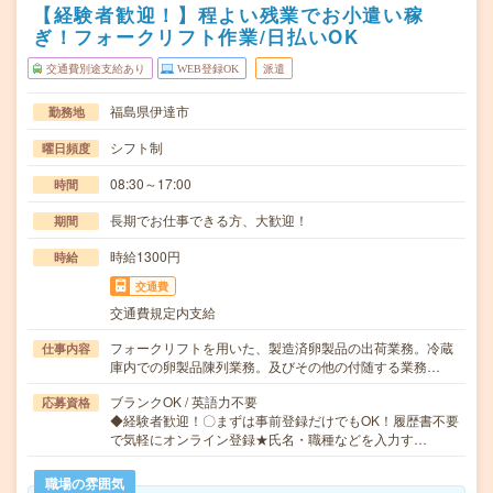
【経験者歓迎！】程よい残業でお小遣い稼
ぎ！フォークリフト作業/日払いOK
交通費別途支給あり
WEB登録OK
派遣
福島県伊達市
勤務地
シフト制
曜日頻度
08:30～17:00
時間
長期でお仕事できる方、大歓迎！
期間
時給1300円
時給
交通費
交通費規定内支給
フォークリフトを用いた、製造済卵製品の出荷業務。冷蔵
仕事内容
庫内での卵製品陳列業務。及びその他の付随する業務…
ブランクOK / 英語力不要
応募資格
◆経験者歓迎！〇まずは事前登録だけでもOK！履歴書不要
で気軽にオンライン登録★氏名・職種などを入力す…
職場の雰囲気