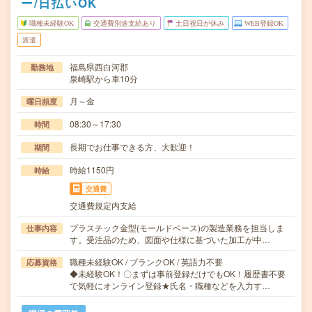
ー/日払いOK
職種未経験OK
交通費別途支給あり
土日祝日が休み
WEB登録OK
派遣
福島県西白河郡
勤務地
泉崎駅から車10分
月～金
曜日頻度
08:30～17:30
時間
長期でお仕事できる方、大歓迎！
期間
時給1150円
時給
交通費
交通費規定内支給
プラスチック金型(モールドベース)の製造業務を担当しま
仕事内容
す。受注品のため、図面や仕様に基づいた加工が中…
職種未経験OK / ブランクOK / 英語力不要
応募資格
◆未経験OK！〇まずは事前登録だけでもOK！履歴書不要
で気軽にオンライン登録★氏名・職種などを入力す…