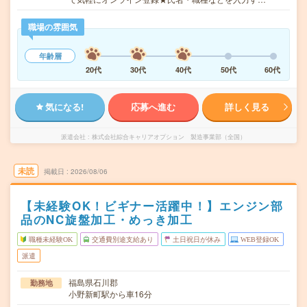
職場の雰囲気
年齢層
20代
30代
40代
50代
60代
気になる!
応募へ進む
詳しく見る
派遣会社
株式会社綜合キャリアオプション 製造事業部（全国）
未読
掲載日
2026/08/06
【未経験OK！ビギナー活躍中！】エンジン部
品のNC旋盤加工・めっき加工
職種未経験OK
交通費別途支給あり
土日祝日が休み
WEB登録OK
派遣
福島県石川郡
勤務地
小野新町駅から車16分