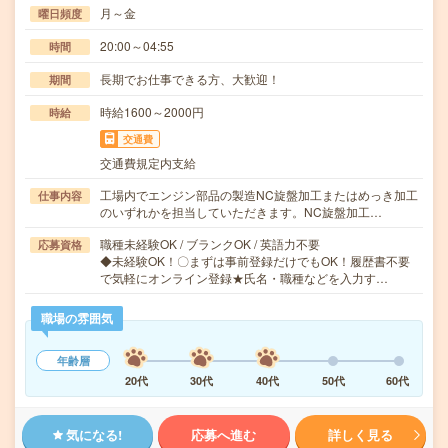
月～金
曜日頻度
20:00～04:55
時間
長期でお仕事できる方、大歓迎！
期間
時給1600～2000円
時給
交通費
交通費規定内支給
工場内でエンジン部品の製造NC旋盤加工またはめっき加工
仕事内容
のいずれかを担当していただきます。NC旋盤加工…
職種未経験OK / ブランクOK / 英語力不要
応募資格
◆未経験OK！〇まずは事前登録だけでもOK！履歴書不要
で気軽にオンライン登録★氏名・職種などを入力す…
職場の雰囲気
年齢層
20代
30代
40代
50代
60代
気になる!
応募へ進む
詳しく見る