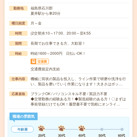
福島県石川郡
勤務地
夏井駅から車20分
月～金
曜日頻度
(2交替)8:10～17:00、20:00～翌4:55
時間
長期でお仕事できる方、大歓迎！
期間
時給1600～2000円 日払いOK！
時給
交通費
交通費規定内支給
機械に筒状の製品を投入し、ライン作業で研磨や洗浄を行
仕事内容
い、製品を磨いていく作業になります！大きさはボッ…
ブランクOK / パソコンスキル不要 / 英語力不要
応募資格
◆交替勤務の経験ある方！◆製造経験のある方！〇まずは
事前登録だけでもOK！履歴書不要で気軽にオンライ…
職場の雰囲気
年齢層
20代
30代
40代
50代
60代