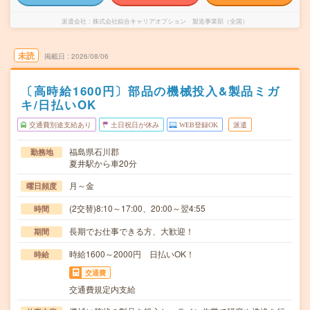
派遣会社
株式会社綜合キャリアオプション 製造事業部（全国）
未読
掲載日
2026/08/06
〔高時給1600円〕部品の機械投入&製品ミガ
キ/日払いOK
交通費別途支給あり
土日祝日が休み
WEB登録OK
派遣
福島県石川郡
勤務地
夏井駅から車20分
月～金
曜日頻度
(2交替)8:10～17:00、20:00～翌4:55
時間
長期でお仕事できる方、大歓迎！
期間
時給1600～2000円 日払いOK！
時給
交通費
交通費規定内支給