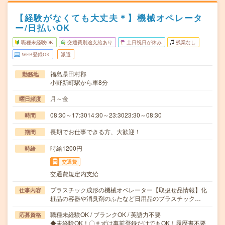
【経験がなくても大丈夫＊】機械オペレータ
ー/日払いOK
職種未経験OK
交通費別途支給あり
土日祝日が休み
残業なし
WEB登録OK
派遣
福島県田村郡
勤務地
小野新町駅から車8分
月～金
曜日頻度
08:30～17:3014:30～23:3023:30～08:30
時間
長期でお仕事できる方、大歓迎！
期間
時給1200円
時給
交通費
交通費規定内支給
プラスチック成形の機械オペレーター【取扱せ品情報】化
仕事内容
粧品の容器や消臭剤のふたなど日用品のプラスチック…
職種未経験OK / ブランクOK / 英語力不要
応募資格
◆未経験OK！〇まずは事前登録だけでもOK！履歴書不要