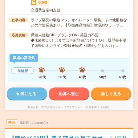
交通費
交通費規定内支給
ラップ製品の製造マシンオペレーター業務。その他梱包な
仕事内容
どの付随業務あり。【取扱商品情報】除湿剤やラップ…
職種未経験OK / ブランクOK / 英語力不要
応募資格
◆未経験OK！〇まずは事前登録だけでもOK！履歴書不要
で気軽にオンライン登録★氏名・職種などを入力す…
職場の雰囲気
年齢層
20代
30代
40代
50代
60代
気になる!
応募へ進む
詳しく見る
派遣会社
株式会社綜合キャリアオプション 製造事業部（全国）
未読
掲載日
2026/08/06