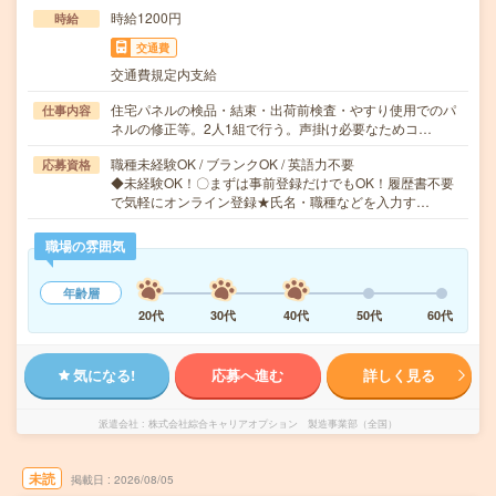
時給1200円
時給
交通費
交通費規定内支給
住宅パネルの検品・結束・出荷前検査・やすり使用でのパ
仕事内容
ネルの修正等。2人1組で行う。声掛け必要なためコ…
職種未経験OK / ブランクOK / 英語力不要
応募資格
◆未経験OK！〇まずは事前登録だけでもOK！履歴書不要
で気軽にオンライン登録★氏名・職種などを入力す…
職場の雰囲気
年齢層
20代
30代
40代
50代
60代
気になる!
応募へ進む
詳しく見る
派遣会社
株式会社綜合キャリアオプション 製造事業部（全国）
未読
掲載日
2026/08/05