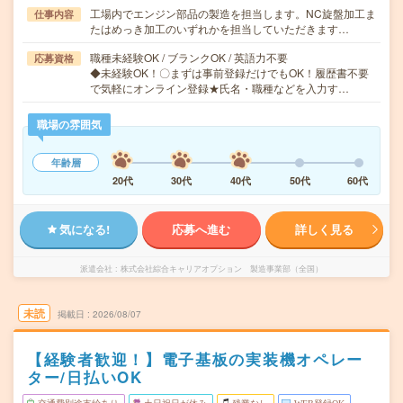
工場内でエンジン部品の製造を担当します。NC旋盤加工ま
仕事内容
たはめっき加工のいずれかを担当していただきます…
職種未経験OK / ブランクOK / 英語力不要
応募資格
◆未経験OK！〇まずは事前登録だけでもOK！履歴書不要
で気軽にオンライン登録★氏名・職種などを入力す…
職場の雰囲気
年齢層
20代
30代
40代
50代
60代
気になる!
応募へ進む
詳しく見る
派遣会社
株式会社綜合キャリアオプション 製造事業部（全国）
未読
掲載日
2026/08/07
【経験者歓迎！】電子基板の実装機オペレー
ター/日払いOK