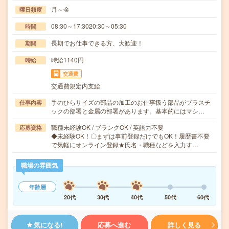
月～金
曜日頻度
08:30～17:3020:30～05:30
時間
長期でお仕事できる方、大歓迎！
期間
時給1140円
時給
交通費
交通費規定内支給
手のひらサイズの部品の加工のお仕事扱う部品がプラスチ
仕事内容
ックの部署と金属の部署があります。基本的にはマシ…
職種未経験OK / ブランクOK / 英語力不要
応募資格
◆未経験OK！〇まずは事前登録だけでもOK！履歴書不要
で気軽にオンライン登録★氏名・職種などを入力す…
職場の雰囲気
年齢層
20代
30代
40代
50代
60代
気になる!
応募へ進む
詳しく見る