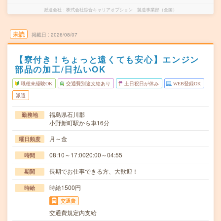
派遣会社
株式会社綜合キャリアオプション 製造事業部（全国）
未読
掲載日
2026/08/07
【寮付き！ちょっと遠くても安心】エンジン
部品の加工/日払いOK
職種未経験OK
交通費別途支給あり
土日祝日が休み
WEB登録OK
派遣
福島県石川郡
勤務地
小野新町駅から車16分
月～金
曜日頻度
08:10～17:0020:00～04:55
時間
長期でお仕事できる方、大歓迎！
期間
時給1500円
時給
交通費
交通費規定内支給