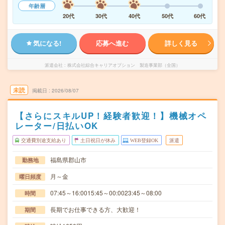
年齢層
20代
30代
40代
50代
60代
気になる!
応募へ進む
詳しく見る
派遣会社
株式会社綜合キャリアオプション 製造事業部（全国）
未読
掲載日
2026/08/07
【さらにスキルUP！経験者歓迎！】機械オペ
レーター/日払いOK
交通費別途支給あり
土日祝日が休み
WEB登録OK
派遣
福島県郡山市
勤務地
月～金
曜日頻度
07:45～16:0015:45～00:0023:45～08:00
時間
長期でお仕事できる方、大歓迎！
期間