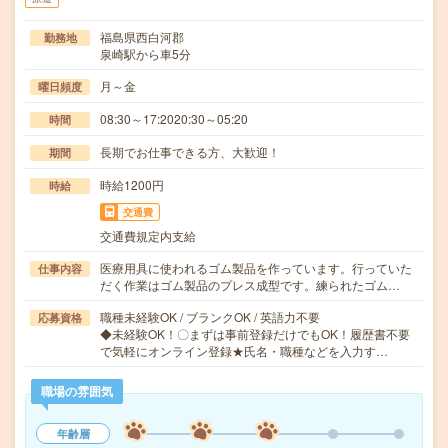
福島県西白河郡
勤務地
泉崎駅から車5分
月～金
曜日頻度
08:30～17:2020:30～05:20
時間
長期でお仕事できる方、大歓迎！
期間
時給1200円
時給
交通費
交通費規定内支給
医療用具に使われるゴム製品を作っています。行っていた
仕事内容
だく作業はゴム製品のプレス成型です。練られたゴム…
職種未経験OK / ブランクOK / 英語力不要
応募資格
◆未経験OK！〇まずは事前登録だけでもOK！履歴書不要
で気軽にオンライン登録★氏名・職種などを入力す…
職場の雰囲気
年齢層