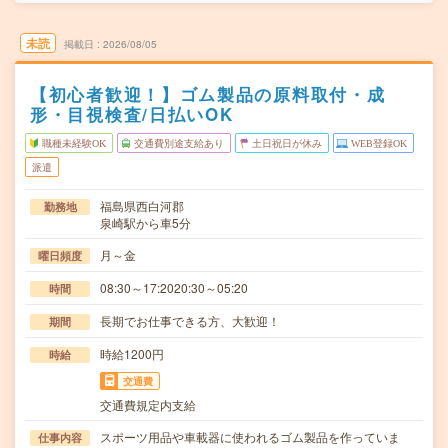
未読
掲載日
2026/08/05
【初心者歓迎！】ゴム製品の原料取付・成
形・目視検査/日払いOK
職種未経験OK
交通費別途支給あり
土日祝日が休み
WEB登録OK
派遣
福島県西白河郡
勤務地
泉崎駅から車5分
月～金
曜日頻度
08:30～17:2020:30～05:20
時間
長期でお仕事できる方、大歓迎！
期間
時給1200円
時給
交通費
交通費規定内支給
スポーツ用品や車載器に使われるゴム製品を作っていま
仕事内容