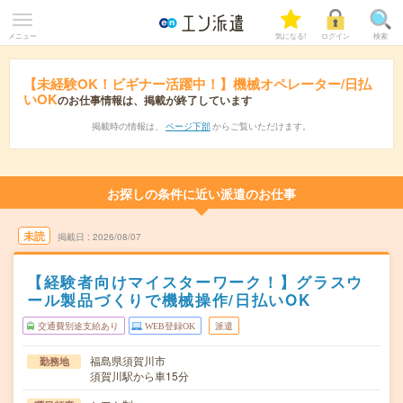
メニュー
気になる!
ログイン
検索
【未経験OK！ビギナー活躍中！】機械オペレーター/日払
いOK
のお仕事情報は、掲載が終了しています
掲載時の情報は、
ページ下部
からご覧いただけます。
お探しの条件に近い派遣のお仕事
未読
掲載日
2026/08/07
【経験者向けマイスターワーク！】グラスウ
ール製品づくりで機械操作/日払いOK
交通費別途支給あり
WEB登録OK
派遣
福島県須賀川市
勤務地
須賀川駅から車15分