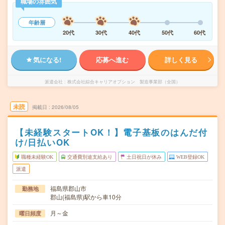
職場の雰囲気
年齢層
20代
30代
40代
50代
60代
気になる!
応募へ進む
詳しく見る
派遣会社
株式会社綜合キャリアオプション 製造事業部（全国）
未読
掲載日
2026/08/05
【未経験スタートOK！】電子基板のはんだ付
け/日払いOK
職種未経験OK
交通費別途支給あり
土日祝日が休み
WEB登録OK
派遣
福島県郡山市
勤務地
郡山(福島県)駅から車10分
月～金
曜日頻度