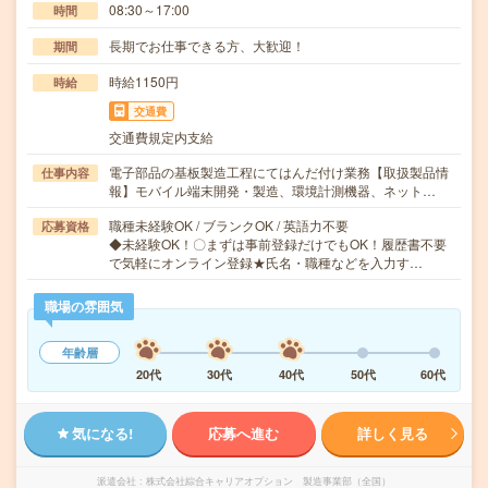
08:30～17:00
時間
長期でお仕事できる方、大歓迎！
期間
時給1150円
時給
交通費
交通費規定内支給
電子部品の基板製造工程にてはんだ付け業務【取扱製品情
仕事内容
報】モバイル端末開発・製造、環境計測機器、ネット…
職種未経験OK / ブランクOK / 英語力不要
応募資格
◆未経験OK！〇まずは事前登録だけでもOK！履歴書不要
で気軽にオンライン登録★氏名・職種などを入力す…
職場の雰囲気
年齢層
20代
30代
40代
50代
60代
気になる!
応募へ進む
詳しく見る
派遣会社
株式会社綜合キャリアオプション 製造事業部（全国）