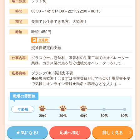
シフト制
曜日頻度
06:00～14:1514:00～22:1522:00～06:15
時間
長期でお仕事できる方、大歓迎！
期間
時給1450円
時給
交通費
交通費規定内支給
グラスウール断熱材、吸音材の生産工場でのオペレーター
仕事内容
業務。ガラス製の糸を紡ぐ機械のオペレーターをして…
ブランクOK / 英語力不要
応募資格
◆経験者歓迎！〇まずは事前登録だけでもOK！履歴書不要
で気軽にオンライン登録★氏名・職種などを入力す…
職場の雰囲気
年齢層
20代
30代
40代
50代
60代
気になる!
応募へ進む
詳しく見る