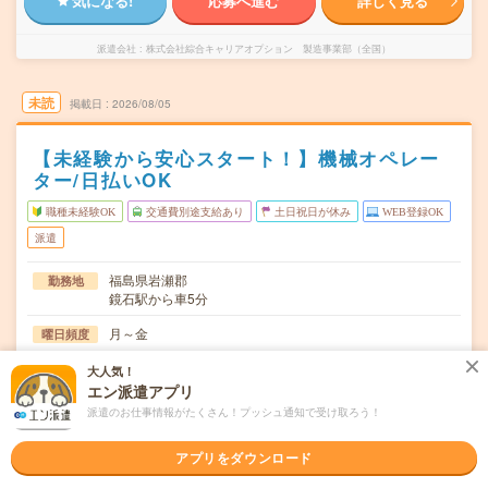
気になる!
応募へ進む
詳しく見る
派遣会社
株式会社綜合キャリアオプション 製造事業部（全国）
未読
掲載日
2026/08/05
【未経験から安心スタート！】機械オペレー
ター/日払いOK
職種未経験OK
交通費別途支給あり
土日祝日が休み
WEB登録OK
派遣
福島県岩瀬郡
勤務地
鏡石駅から車5分
月～金
曜日頻度
08:00～16:5006:00～14:2014:00～22:20
時間
大人気！
エン派遣アプリ
長期でお仕事できる方、大歓迎！
期間
派遣のお仕事情報がたくさん！プッシュ通知で受け取ろう！
時給1200円
時給
アプリをダウンロード
交通費