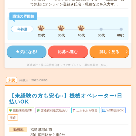
で気軽にオンライン登録★氏名・職種などを入力す…
職場の雰囲気
年齢層
20代
30代
40代
50代
60代
気になる!
応募へ進む
詳しく見る
派遣会社
株式会社綜合キャリアオプション 製造事業部（全国）
未読
掲載日
2026/08/05
【未経験の方も安心○】機械オペレーター/日
払いOK
職種未経験OK
交通費別途支給あり
土日祝日が休み
WEB登録OK
派遣
福島県郡山市
勤務地
郡山富田駅から車9分