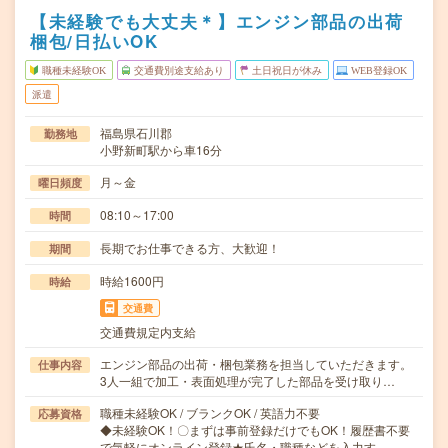
【未経験でも大丈夫＊】エンジン部品の出荷
梱包/日払いOK
職種未経験OK
交通費別途支給あり
土日祝日が休み
WEB登録OK
派遣
福島県石川郡
勤務地
小野新町駅から車16分
月～金
曜日頻度
08:10～17:00
時間
長期でお仕事できる方、大歓迎！
期間
時給1600円
時給
交通費
交通費規定内支給
エンジン部品の出荷・梱包業務を担当していただきます。
仕事内容
3人一組で加工・表面処理が完了した部品を受け取り…
職種未経験OK / ブランクOK / 英語力不要
応募資格
◆未経験OK！〇まずは事前登録だけでもOK！履歴書不要
で気軽にオンライン登録★氏名・職種などを入力す…