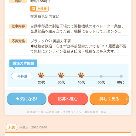
時給1650円
時給
交通費
交通費規定内支給
自動車部品の製造工場にて溶接機械のオペレーター業務。
仕事内容
金属部品を組み立てた後、機械にセットしてボタンを…
ブランクOK / 英語力不要
応募資格
◆経験者歓迎！〇まずは事前登録だけでもOK！履歴書不要
で気軽にオンライン登録★氏名・職種などを入力す…
職場の雰囲気
年齢層
20代
30代
40代
50代
60代
気になる!
応募へ進む
詳しく見る
派遣会社
株式会社綜合キャリアオプション 製造事業部（全国）
未読
掲載日
2026/08/06