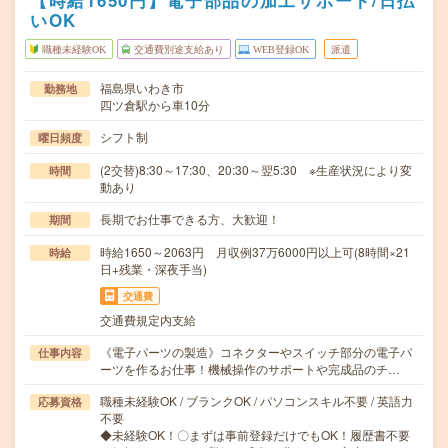
【時給1650円】電子部品の加工サポート/日払
いOK
職種未経験OK
交通費別途支給あり
WEB登録OK
派遣
福島県いわき市
勤務地
四ツ倉駅から車10分
シフト制
曜日頻度
(2交替)8:30～17:30、20:30～翌5:30 ※生産状況により変
時間
動あり
長期でお仕事できる方、大歓迎！
期間
時給1650～2063円 月収例37万6000円以上可(8時間×21
時給
日+残業・深夜手当)
交通費
交通費規定内支給
《電子パーツの製造》コネクターやスイッチ部分の電子パ
仕事内容
ーツを作るお仕事！機械操作のサポートや完成品のチ…
職種未経験OK / ブランクOK / パソコンスキル不要 / 英語力
応募資格
不要
◆未経験OK！〇まずは事前登録だけでもOK！履歴書不要