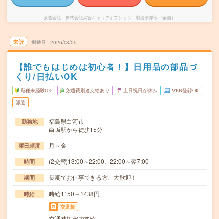
派遣会社
株式会社綜合キャリアオプション 製造事業部（全国）
未読
掲載日
2026/08/05
【誰でもはじめは初心者！】日用品の部品づ
くり/日払いOK
職種未経験OK
交通費別途支給あり
土日祝日が休み
WEB登録OK
派遣
福島県白河市
勤務地
白坂駅から徒歩15分
月～金
曜日頻度
(2交替)13:00～22:00、22:00～翌7:00
時間
長期でお仕事できる方、大歓迎！
期間
時給1150～1438円
時給
交通費
交通費規定内支給