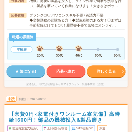
機械に筒状の製品を投入し、ライン作業で研磨や洗浄を行
仕事内容
い、製品を磨いていく作業になります！大きさはボッ…
ブランクOK / パソコンスキル不要 / 英語力不要
応募資格
◆交替勤務の経験ある方！◆製造経験のある方！〇まずは
事前登録だけでもOK！履歴書不要で気軽にオンライ…
職場の雰囲気
年齢層
20代
30代
40代
50代
60代
気になる!
応募へ進む
詳しく見る
派遣会社
株式会社綜合キャリアオプション 製造事業部（全国）
未読
掲載日
2026/08/06
【寮費0円×家電付きワンルーム寮完備】高時
給1600円！部品の機械投入&製品磨き
交通費別途支給あり
土日祝日が休み
WEB登録OK
派遣