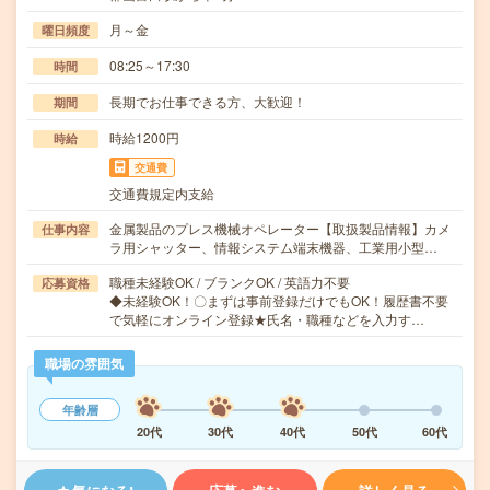
月～金
曜日頻度
08:25～17:30
時間
長期でお仕事できる方、大歓迎！
期間
時給1200円
時給
交通費
交通費規定内支給
金属製品のプレス機械オペレーター【取扱製品情報】カメ
仕事内容
ラ用シャッター、情報システム端末機器、工業用小型…
職種未経験OK / ブランクOK / 英語力不要
応募資格
◆未経験OK！〇まずは事前登録だけでもOK！履歴書不要
で気軽にオンライン登録★氏名・職種などを入力す…
職場の雰囲気
年齢層
20代
30代
40代
50代
60代