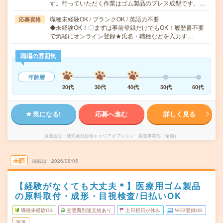
す。行っていただく作業はゴム製品のプレス成型です。…
職種未経験OK / ブランクOK / 英語力不要
応募資格
◆未経験OK！〇まずは事前登録だけでもOK！履歴書不要
で気軽にオンライン登録★氏名・職種などを入力す…
職場の雰囲気
年齢層
20代
30代
40代
50代
60代
気になる!
応募へ進む
詳しく見る
派遣会社
株式会社綜合キャリアオプション 製造事業部（全国）
未読
掲載日
2026/08/05
【経験がなくても大丈夫＊】医療用ゴム製品
の原料取付・成形・目視検査/日払いOK
職種未経験OK
交通費別途支給あり
土日祝日が休み
WEB登録OK
派遣