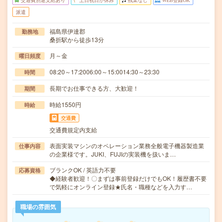
交通費別途支給あり
土日祝日が休み
残業なし
WEB登録OK
派遣
福島県伊達郡
勤務地
桑折駅から徒歩13分
月～金
曜日頻度
08:20～17:2006:00～15:0014:30～23:30
時間
長期でお仕事できる方、大歓迎！
期間
時給1550円
時給
交通費
交通費規定内支給
表面実装マシンのオペレーション業務全般電子機器製造業
仕事内容
の企業様です。JUKI、FUJIの実装機を扱いま…
ブランクOK / 英語力不要
応募資格
◆経験者歓迎！〇まずは事前登録だけでもOK！履歴書不要
で気軽にオンライン登録★氏名・職種などを入力す…
職場の雰囲気