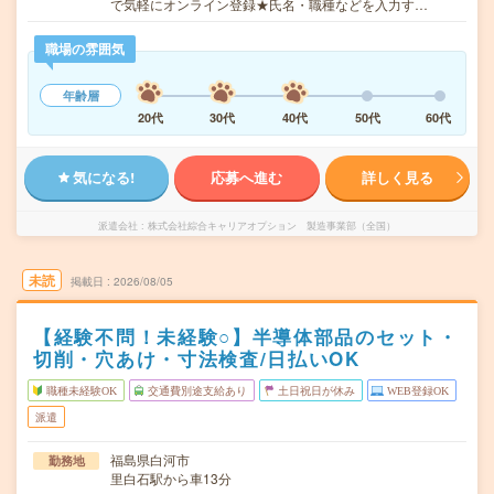
で気軽にオンライン登録★氏名・職種などを入力す…
職場の雰囲気
年齢層
20代
30代
40代
50代
60代
気になる!
応募へ進む
詳しく見る
派遣会社
株式会社綜合キャリアオプション 製造事業部（全国）
未読
掲載日
2026/08/05
【経験不問！未経験○】半導体部品のセット・
切削・穴あけ・寸法検査/日払いOK
職種未経験OK
交通費別途支給あり
土日祝日が休み
WEB登録OK
派遣
福島県白河市
勤務地
里白石駅から車13分