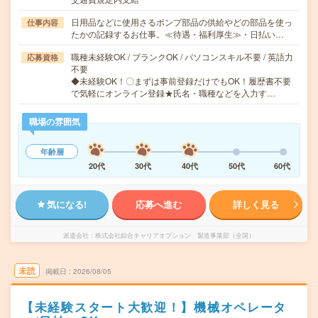
日用品などに使用さるポンプ部品の供給やどの部品を使っ
仕事内容
たかの記録するお仕事。≪待遇・福利厚生≫・日払い…
職種未経験OK / ブランクOK / パソコンスキル不要 / 英語力
応募資格
不要
◆未経験OK！〇まずは事前登録だけでもOK！履歴書不要
で気軽にオンライン登録★氏名・職種などを入力す…
職場の雰囲気
年齢層
20代
30代
40代
50代
60代
気になる!
応募へ進む
詳しく見る
派遣会社
株式会社綜合キャリアオプション 製造事業部（全国）
未読
掲載日
2026/08/05
【未経験スタート大歓迎！】機械オペレータ