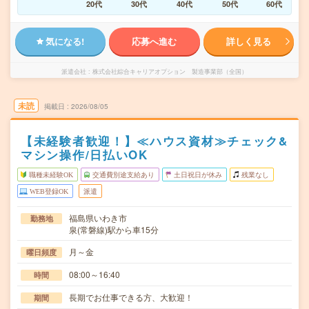
20代
30代
40代
50代
60代
気になる!
応募へ進む
詳しく見る
派遣会社
株式会社綜合キャリアオプション 製造事業部（全国）
未読
掲載日
2026/08/05
【未経験者歓迎！】≪ハウス資材≫チェック&
マシン操作/日払いOK
職種未経験OK
交通費別途支給あり
土日祝日が休み
残業なし
WEB登録OK
派遣
福島県いわき市
勤務地
泉(常磐線)駅から車15分
月～金
曜日頻度
08:00～16:40
時間
長期でお仕事できる方、大歓迎！
期間