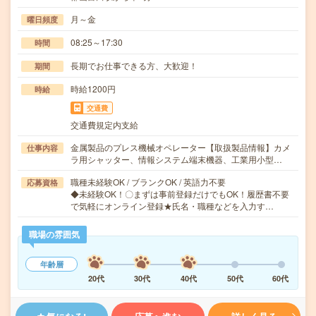
月～金
曜日頻度
08:25～17:30
時間
長期でお仕事できる方、大歓迎！
期間
時給1200円
時給
交通費
交通費規定内支給
金属製品のプレス機械オペレーター【取扱製品情報】カメ
仕事内容
ラ用シャッター、情報システム端末機器、工業用小型…
職種未経験OK / ブランクOK / 英語力不要
応募資格
◆未経験OK！〇まずは事前登録だけでもOK！履歴書不要
で気軽にオンライン登録★氏名・職種などを入力す…
職場の雰囲気
年齢層
20代
30代
40代
50代
60代