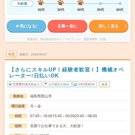
年齢層
20代
30代
40代
50代
60代
気になる!
応募へ進む
詳しく見る
派遣会社
株式会社綜合キャリアオプション 製造事業部（全国）
未読
掲載日
2026/08/07
【さらにスキルUP！経験者歓迎！】機械オペ
レーター/日払いOK
交通費別途支給あり
土日祝日が休み
WEB登録OK
派遣
福島県郡山市
勤務地
月～金
曜日頻度
07:45～16:0015:45～00:0023:45～08:00
時間
長期でお仕事できる方、大歓迎！
期間