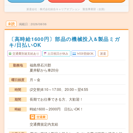
派遣会社
株式会社綜合キャリアオプション 製造事業部（全国）
未読
掲載日
2026/08/06
〔高時給1600円〕部品の機械投入&製品ミガ
キ/日払いOK
交通費別途支給あり
土日祝日が休み
WEB登録OK
派遣
福島県石川郡
勤務地
夏井駅から車20分
月～金
曜日頻度
(2交替)8:10～17:00、20:00～翌4:55
時間
長期でお仕事できる方、大歓迎！
期間
時給1600～2000円 日払いOK！
時給
交通費
交通費規定内支給