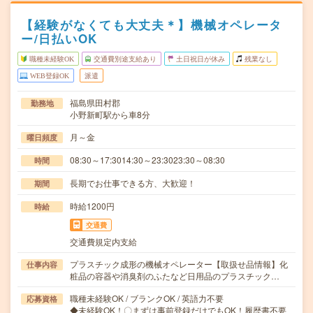
【経験がなくても大丈夫＊】機械オペレータ
ー/日払いOK
職種未経験OK
交通費別途支給あり
土日祝日が休み
残業なし
WEB登録OK
派遣
福島県田村郡
勤務地
小野新町駅から車8分
月～金
曜日頻度
08:30～17:3014:30～23:3023:30～08:30
時間
長期でお仕事できる方、大歓迎！
期間
時給1200円
時給
交通費
交通費規定内支給
プラスチック成形の機械オペレーター【取扱せ品情報】化
仕事内容
粧品の容器や消臭剤のふたなど日用品のプラスチック…
職種未経験OK / ブランクOK / 英語力不要
応募資格
◆未経験OK！〇まずは事前登録だけでもOK！履歴書不要