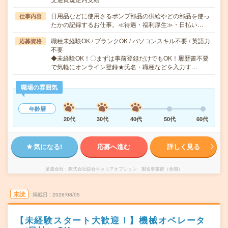
日用品などに使用さるポンプ部品の供給やどの部品を使っ
仕事内容
たかの記録するお仕事。≪待遇・福利厚生≫・日払い…
職種未経験OK / ブランクOK / パソコンスキル不要 / 英語力
応募資格
不要
◆未経験OK！〇まずは事前登録だけでもOK！履歴書不要
で気軽にオンライン登録★氏名・職種などを入力す…
職場の雰囲気
年齢層
20代
30代
40代
50代
60代
気になる!
応募へ進む
詳しく見る
派遣会社
株式会社綜合キャリアオプション 製造事業部（全国）
未読
掲載日
2026/08/05
【未経験スタート大歓迎！】機械オペレータ