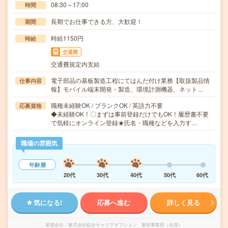
08:30～17:00
時間
長期でお仕事できる方、大歓迎！
期間
時給1150円
時給
交通費
交通費規定内支給
電子部品の基板製造工程にてはんだ付け業務【取扱製品情
仕事内容
報】モバイル端末開発・製造、環境計測機器、ネット…
職種未経験OK / ブランクOK / 英語力不要
応募資格
◆未経験OK！〇まずは事前登録だけでもOK！履歴書不要
で気軽にオンライン登録★氏名・職種などを入力す…
職場の雰囲気
年齢層
20代
30代
40代
50代
60代
気になる!
応募へ進む
詳しく見る
派遣会社
株式会社綜合キャリアオプション 製造事業部（全国）