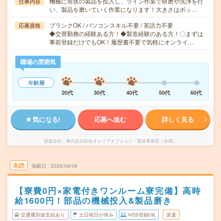
機械に筒状の製品を投入し、ライン作業で研磨や洗浄を行
仕事内容
い、製品を磨いていく作業になります！大きさはボッ…
ブランクOK / パソコンスキル不要 / 英語力不要
応募資格
◆交替勤務の経験ある方！◆製造経験のある方！〇まずは
事前登録だけでもOK！履歴書不要で気軽にオンライ…
職場の雰囲気
年齢層
20代
30代
40代
50代
60代
気になる!
応募へ進む
詳しく見る
派遣会社
株式会社綜合キャリアオプション 製造事業部（全国）
未読
掲載日
2026/08/06
【寮費0円×家電付きワンルーム寮完備】高時
給1600円！部品の機械投入&製品磨き
交通費別途支給あり
土日祝日が休み
WEB登録OK
派遣