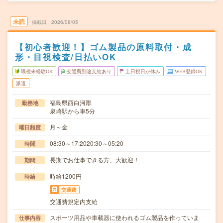
未読
掲載日
2026/08/05
【初心者歓迎！】ゴム製品の原料取付・成
形・目視検査/日払いOK
職種未経験OK
交通費別途支給あり
土日祝日が休み
WEB登録OK
派遣
福島県西白河郡
勤務地
泉崎駅から車5分
月～金
曜日頻度
08:30～17:2020:30～05:20
時間
長期でお仕事できる方、大歓迎！
期間
時給1200円
時給
交通費
交通費規定内支給
スポーツ用品や車載器に使われるゴム製品を作っていま
仕事内容