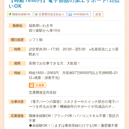
【時給1650円】電子部品の加工サポート/日払
いOK
職種未経験OK
交通費別途支給あり
WEB登録OK
派遣
福島県いわき市
勤務地
四ツ倉駅から車10分
シフト制
曜日頻度
(2交替)8:30～17:30、20:30～翌5:30 ※生産状況により変
時間
動あり
長期でお仕事できる方、大歓迎！
期間
時給1650～2063円 月収例37万6000円以上可(8時間×21
時給
日+残業・深夜手当)
交通費
交通費規定内支給
《電子パーツの製造》コネクターやスイッチ部分の電子パ
仕事内容
ーツを作るお仕事！機械操作のサポートや完成品のチ…
職種未経験OK / ブランクOK / パソコンスキル不要 / 英語力
応募資格
不要
◆未経験OK！〇まずは事前登録だけでもOK！履歴書不要