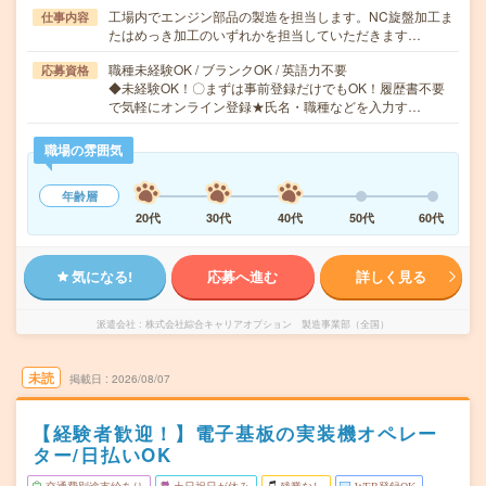
工場内でエンジン部品の製造を担当します。NC旋盤加工ま
仕事内容
たはめっき加工のいずれかを担当していただきます…
職種未経験OK / ブランクOK / 英語力不要
応募資格
◆未経験OK！〇まずは事前登録だけでもOK！履歴書不要
で気軽にオンライン登録★氏名・職種などを入力す…
職場の雰囲気
年齢層
20代
30代
40代
50代
60代
気になる!
応募へ進む
詳しく見る
派遣会社
株式会社綜合キャリアオプション 製造事業部（全国）
未読
掲載日
2026/08/07
【経験者歓迎！】電子基板の実装機オペレー
ター/日払いOK