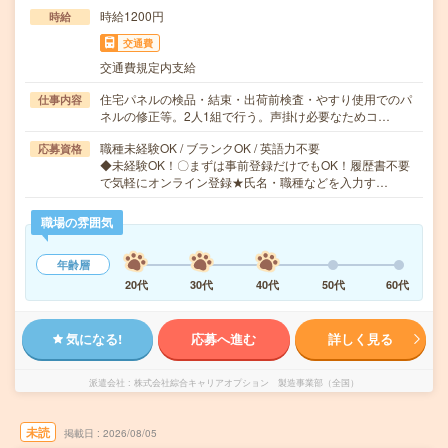
時給1200円
時給
交通費
交通費規定内支給
住宅パネルの検品・結束・出荷前検査・やすり使用でのパ
仕事内容
ネルの修正等。2人1組で行う。声掛け必要なためコ…
職種未経験OK / ブランクOK / 英語力不要
応募資格
◆未経験OK！〇まずは事前登録だけでもOK！履歴書不要
で気軽にオンライン登録★氏名・職種などを入力す…
職場の雰囲気
年齢層
20代
30代
40代
50代
60代
気になる!
応募へ進む
詳しく見る
派遣会社
株式会社綜合キャリアオプション 製造事業部（全国）
未読
掲載日
2026/08/05