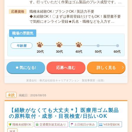
す。行っていただく作業はゴム製品のプレス成型です。…
職種未経験OK / ブランクOK / 英語力不要
応募資格
◆未経験OK！〇まずは事前登録だけでもOK！履歴書不要
で気軽にオンライン登録★氏名・職種などを入力す…
職場の雰囲気
年齢層
20代
30代
40代
50代
60代
気になる!
応募へ進む
詳しく見る
派遣会社
株式会社綜合キャリアオプション 製造事業部（全国）
未読
掲載日
2026/08/05
【経験がなくても大丈夫＊】医療用ゴム製品
の原料取付・成形・目視検査/日払いOK
職種未経験OK
交通費別途支給あり
土日祝日が休み
WEB登録OK
派遣