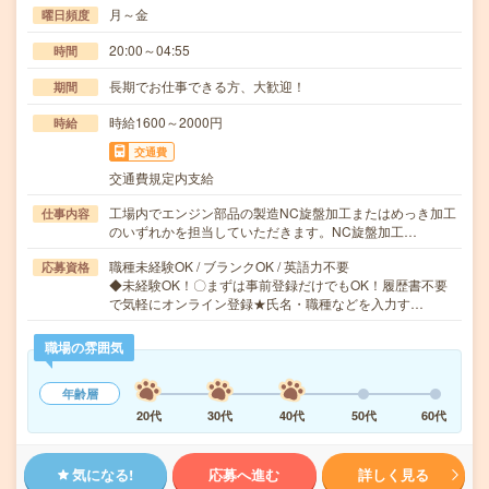
月～金
曜日頻度
20:00～04:55
時間
長期でお仕事できる方、大歓迎！
期間
時給1600～2000円
時給
交通費
交通費規定内支給
工場内でエンジン部品の製造NC旋盤加工またはめっき加工
仕事内容
のいずれかを担当していただきます。NC旋盤加工…
職種未経験OK / ブランクOK / 英語力不要
応募資格
◆未経験OK！〇まずは事前登録だけでもOK！履歴書不要
で気軽にオンライン登録★氏名・職種などを入力す…
職場の雰囲気
年齢層
20代
30代
40代
50代
60代
気になる!
応募へ進む
詳しく見る