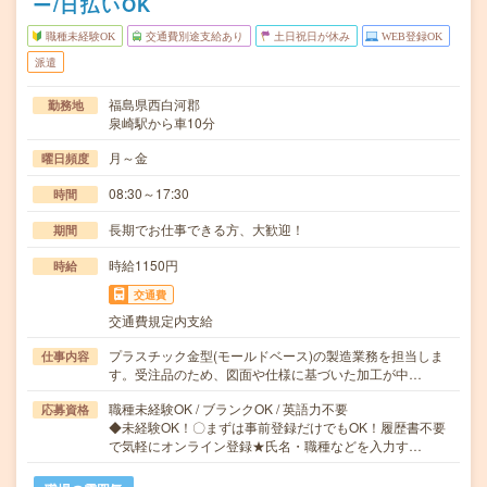
ー/日払いOK
職種未経験OK
交通費別途支給あり
土日祝日が休み
WEB登録OK
派遣
福島県西白河郡
勤務地
泉崎駅から車10分
月～金
曜日頻度
08:30～17:30
時間
長期でお仕事できる方、大歓迎！
期間
時給1150円
時給
交通費
交通費規定内支給
プラスチック金型(モールドベース)の製造業務を担当しま
仕事内容
す。受注品のため、図面や仕様に基づいた加工が中…
職種未経験OK / ブランクOK / 英語力不要
応募資格
◆未経験OK！〇まずは事前登録だけでもOK！履歴書不要
で気軽にオンライン登録★氏名・職種などを入力す…