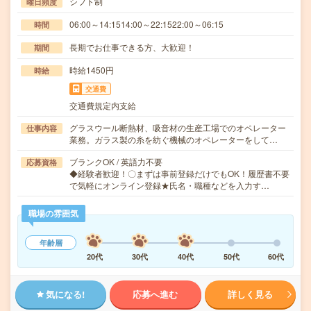
シフト制
曜日頻度
06:00～14:1514:00～22:1522:00～06:15
時間
長期でお仕事できる方、大歓迎！
期間
時給1450円
時給
交通費
交通費規定内支給
グラスウール断熱材、吸音材の生産工場でのオペレーター
仕事内容
業務。ガラス製の糸を紡ぐ機械のオペレーターをして…
ブランクOK / 英語力不要
応募資格
◆経験者歓迎！〇まずは事前登録だけでもOK！履歴書不要
で気軽にオンライン登録★氏名・職種などを入力す…
職場の雰囲気
年齢層
20代
30代
40代
50代
60代
気になる!
応募へ進む
詳しく見る