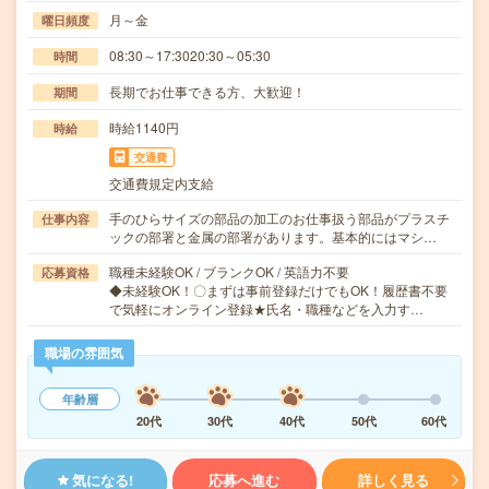
月～金
曜日頻度
08:30～17:3020:30～05:30
時間
長期でお仕事できる方、大歓迎！
期間
時給1140円
時給
交通費
交通費規定内支給
手のひらサイズの部品の加工のお仕事扱う部品がプラスチ
仕事内容
ックの部署と金属の部署があります。基本的にはマシ…
職種未経験OK / ブランクOK / 英語力不要
応募資格
◆未経験OK！〇まずは事前登録だけでもOK！履歴書不要
で気軽にオンライン登録★氏名・職種などを入力す…
職場の雰囲気
年齢層
20代
30代
40代
50代
60代
気になる!
応募へ進む
詳しく見る