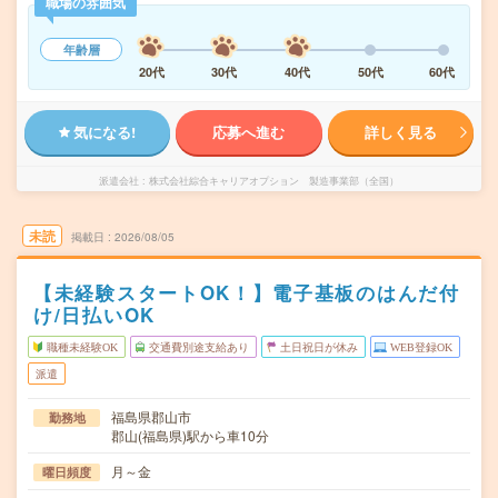
職場の雰囲気
年齢層
20代
30代
40代
50代
60代
気になる!
応募へ進む
詳しく見る
派遣会社
株式会社綜合キャリアオプション 製造事業部（全国）
未読
掲載日
2026/08/05
【未経験スタートOK！】電子基板のはんだ付
け/日払いOK
職種未経験OK
交通費別途支給あり
土日祝日が休み
WEB登録OK
派遣
福島県郡山市
勤務地
郡山(福島県)駅から車10分
月～金
曜日頻度