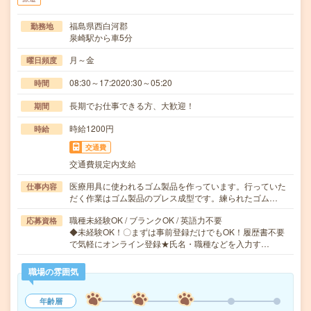
福島県西白河郡
勤務地
泉崎駅から車5分
月～金
曜日頻度
08:30～17:2020:30～05:20
時間
長期でお仕事できる方、大歓迎！
期間
時給1200円
時給
交通費
交通費規定内支給
医療用具に使われるゴム製品を作っています。行っていた
仕事内容
だく作業はゴム製品のプレス成型です。練られたゴム…
職種未経験OK / ブランクOK / 英語力不要
応募資格
◆未経験OK！〇まずは事前登録だけでもOK！履歴書不要
で気軽にオンライン登録★氏名・職種などを入力す…
職場の雰囲気
年齢層