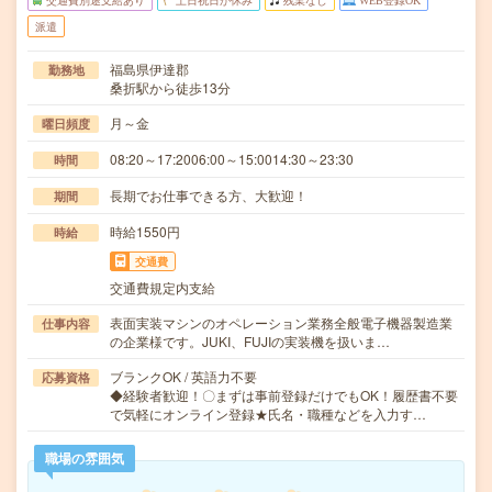
交通費別途支給あり
土日祝日が休み
残業なし
WEB登録OK
派遣
福島県伊達郡
勤務地
桑折駅から徒歩13分
月～金
曜日頻度
08:20～17:2006:00～15:0014:30～23:30
時間
長期でお仕事できる方、大歓迎！
期間
時給1550円
時給
交通費
交通費規定内支給
表面実装マシンのオペレーション業務全般電子機器製造業
仕事内容
の企業様です。JUKI、FUJIの実装機を扱いま…
ブランクOK / 英語力不要
応募資格
◆経験者歓迎！〇まずは事前登録だけでもOK！履歴書不要
で気軽にオンライン登録★氏名・職種などを入力す…
職場の雰囲気