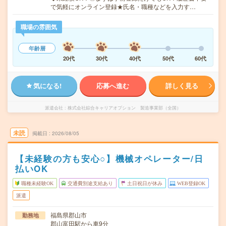
で気軽にオンライン登録★氏名・職種などを入力す…
職場の雰囲気
年齢層
20代
30代
40代
50代
60代
気になる!
応募へ進む
詳しく見る
派遣会社
株式会社綜合キャリアオプション 製造事業部（全国）
未読
掲載日
2026/08/05
【未経験の方も安心○】機械オペレーター/日
払いOK
職種未経験OK
交通費別途支給あり
土日祝日が休み
WEB登録OK
派遣
福島県郡山市
勤務地
郡山富田駅から車9分