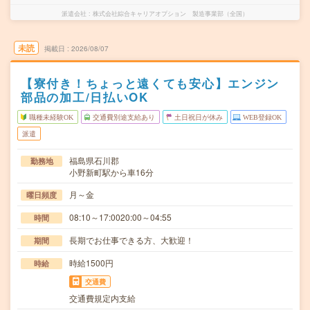
派遣会社
株式会社綜合キャリアオプション 製造事業部（全国）
未読
掲載日
2026/08/07
【寮付き！ちょっと遠くても安心】エンジン
部品の加工/日払いOK
職種未経験OK
交通費別途支給あり
土日祝日が休み
WEB登録OK
派遣
福島県石川郡
勤務地
小野新町駅から車16分
月～金
曜日頻度
08:10～17:0020:00～04:55
時間
長期でお仕事できる方、大歓迎！
期間
時給1500円
時給
交通費
交通費規定内支給