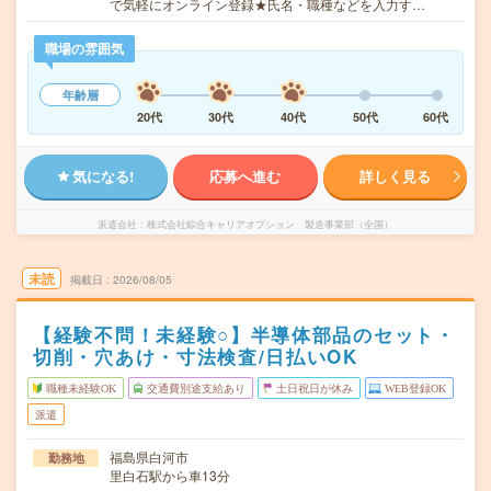
で気軽にオンライン登録★氏名・職種などを入力す…
職場の雰囲気
年齢層
20代
30代
40代
50代
60代
気になる!
応募へ進む
詳しく見る
派遣会社
株式会社綜合キャリアオプション 製造事業部（全国）
未読
掲載日
2026/08/05
【経験不問！未経験○】半導体部品のセット・
切削・穴あけ・寸法検査/日払いOK
職種未経験OK
交通費別途支給あり
土日祝日が休み
WEB登録OK
派遣
福島県白河市
勤務地
里白石駅から車13分