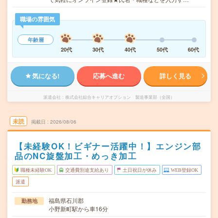
職場の雰囲気
年齢層
20代
30代
40代
50代
60代
気になる!
応募へ進む
詳しく見る
派遣会社
株式会社綜合キャリアオプション 製造事業部（全国）
未読
掲載日
2026/08/06
【未経験OK！ビギナー活躍中！】エンジン部
品のNC旋盤加工・めっき加工
職種未経験OK
交通費別途支給あり
土日祝日が休み
WEB登録OK
派遣
福島県石川郡
勤務地
小野新町駅から車16分