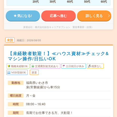
20代
30代
40代
50代
60代
気になる!
応募へ進む
詳しく見る
派遣会社
株式会社綜合キャリアオプション 製造事業部（全国）
未読
掲載日
2026/08/05
【未経験者歓迎！】≪ハウス資材≫チェック&
マシン操作/日払いOK
職種未経験OK
交通費別途支給あり
土日祝日が休み
残業なし
WEB登録OK
派遣
福島県いわき市
勤務地
泉(常磐線)駅から車15分
月～金
曜日頻度
08:00～16:40
時間
長期でお仕事できる方、大歓迎！
期間