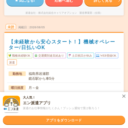
気になる!
応募へ進む
詳しく見る
派遣会社
株式会社綜合キャリアオプション 製造事業部（全国）
未読
掲載日
2026/08/05
【未経験から安心スタート！】機械オペレー
ター/日払いOK
職種未経験OK
交通費別途支給あり
土日祝日が休み
WEB登録OK
派遣
福島県岩瀬郡
勤務地
鏡石駅から車5分
月～金
曜日頻度
08:00～16:5006:00～14:2014:00～22:20
時間
大人気！
エン派遣アプリ
長期でお仕事できる方、大歓迎！
期間
派遣のお仕事情報がたくさん！プッシュ通知で受け取ろう！
時給1200円
時給
アプリをダウンロード
交通費