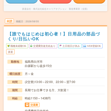
派遣会社
株式会社綜合キャリアオプション 製造事業部（全国）
未読
掲載日
2026/08/05
【誰でもはじめは初心者！】日用品の部品づ
くり/日払いOK
職種未経験OK
交通費別途支給あり
土日祝日が休み
WEB登録OK
派遣
福島県白河市
勤務地
白坂駅から徒歩15分
月～金
曜日頻度
(2交替)13:00～22:00、22:00～翌7:00
時間
長期でお仕事できる方、大歓迎！
期間
時給1150～1438円
時給
交通費
交通費規定内支給