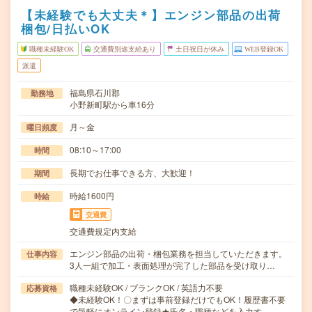
【未経験でも大丈夫＊】エンジン部品の出荷
梱包/日払いOK
職種未経験OK
交通費別途支給あり
土日祝日が休み
WEB登録OK
派遣
福島県石川郡
勤務地
小野新町駅から車16分
月～金
曜日頻度
08:10～17:00
時間
長期でお仕事できる方、大歓迎！
期間
時給1600円
時給
交通費
交通費規定内支給
エンジン部品の出荷・梱包業務を担当していただきます。
仕事内容
3人一組で加工・表面処理が完了した部品を受け取り…
職種未経験OK / ブランクOK / 英語力不要
応募資格
◆未経験OK！〇まずは事前登録だけでもOK！履歴書不要
で気軽にオンライン登録★氏名・職種などを入力す…