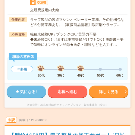
交通費
交通費規定内支給
ラップ製品の製造マシンオペレーター業務。その他梱包な
仕事内容
どの付随業務あり。【取扱商品情報】除湿剤やラップ…
職種未経験OK / ブランクOK / 英語力不要
応募資格
◆未経験OK！〇まずは事前登録だけでもOK！履歴書不要
で気軽にオンライン登録★氏名・職種などを入力す…
職場の雰囲気
年齢層
20代
30代
40代
50代
60代
気になる!
応募へ進む
詳しく見る
派遣会社
株式会社綜合キャリアオプション 製造事業部（全国）
未読
掲載日
2026/08/06