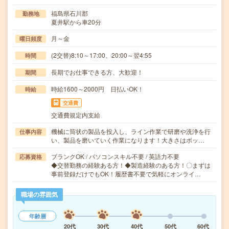
福島県石川郡
勤務地
夏井駅から車20分
月～金
曜日頻度
(2交替)8:10～17:00、20:00～翌4:55
時間
長期でお仕事できる方、大歓迎！
期間
時給1600～2000円 日払いOK！
時給
交通費
交通費規定内支給
機械に筒状の製品を投入し、ライン作業で研磨や洗浄を行
仕事内容
い、製品を磨いていく作業になります！大きさはボッ…
ブランクOK / パソコンスキル不要 / 英語力不要
応募資格
◆交替勤務の経験ある方！◆製造経験のある方！〇まずは
事前登録だけでもOK！履歴書不要で気軽にオンライ…
職場の雰囲気
年齢層
20代
30代
40代
50代
60代