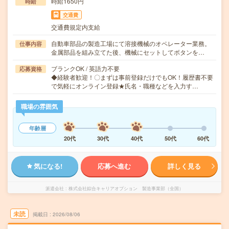
時給1650円
時給
交通費
交通費規定内支給
自動車部品の製造工場にて溶接機械のオペレーター業務。
仕事内容
金属部品を組み立てた後、機械にセットしてボタンを…
ブランクOK / 英語力不要
応募資格
◆経験者歓迎！〇まずは事前登録だけでもOK！履歴書不要
で気軽にオンライン登録★氏名・職種などを入力す…
職場の雰囲気
年齢層
20代
30代
40代
50代
60代
気になる!
応募へ進む
詳しく見る
派遣会社
株式会社綜合キャリアオプション 製造事業部（全国）
未読
掲載日
2026/08/06