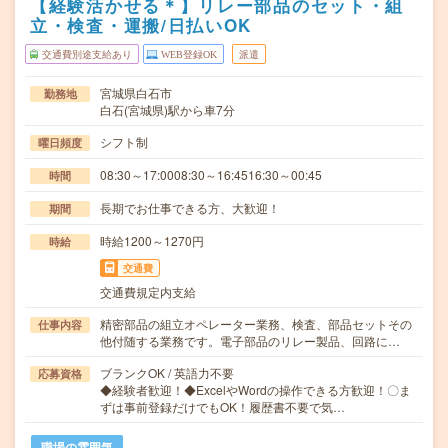
【経験活かせる＊】リレー部品のセット・組
立・検査・運搬/日払いOK
交通費別途支給あり
WEB登録OK
派遣
宮城県白石市
勤務地
白石(宮城県)駅から車7分
シフト制
曜日頻度
08:30～17:0008:30～16:4516:30～00:45
時間
長期でお仕事できる方、大歓迎！
期間
時給1200～1270円
時給
交通費
交通費規定内支給
精密部品の組立オペレーター業務、検査、部品セットその
仕事内容
他付随する業務です。電子部品のリレー製品、回路に…
ブランクOK / 英語力不要
応募資格
◆経験者歓迎！◆ExcelやWordの操作できる方歓迎！〇ま
ずは事前登録だけでもOK！履歴書不要で気…
職場の雰囲気