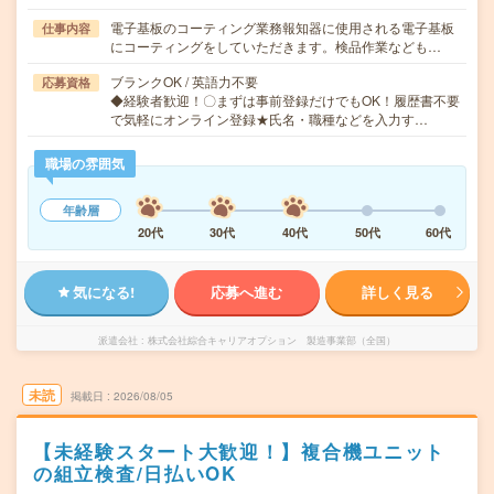
電子基板のコーティング業務報知器に使用される電子基板
仕事内容
にコーティングをしていただきます。検品作業なども…
ブランクOK / 英語力不要
応募資格
◆経験者歓迎！〇まずは事前登録だけでもOK！履歴書不要
で気軽にオンライン登録★氏名・職種などを入力す…
職場の雰囲気
年齢層
20代
30代
40代
50代
60代
気になる!
応募へ進む
詳しく見る
派遣会社
株式会社綜合キャリアオプション 製造事業部（全国）
未読
掲載日
2026/08/05
【未経験スタート大歓迎！】複合機ユニット
の組立検査/日払いOK