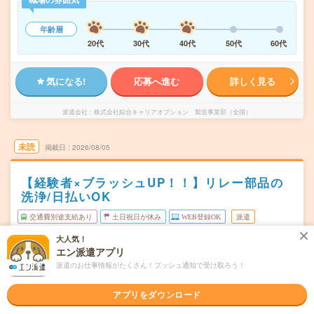
年齢層
20代
30代
40代
50代
60代
気になる!
応募へ進む
詳しく見る
派遣会社
株式会社綜合キャリアオプション 製造事業部（全国）
未読
掲載日
2026/08/05
【経験者×ブラッシュUP！！】リレー部品の
洗浄/日払いOK
交通費別途支給あり
土日祝日が休み
WEB登録OK
派遣
大人気！
宮城県白石市
勤務地
エン派遣アプリ
白石(宮城県)駅から車7分
派遣のお仕事情報がたくさん！プッシュ通知で受け取ろう！
月～金
曜日頻度
アプリをダウンロード
08:30～17:0008:30～16:4516:30～00:45
時間