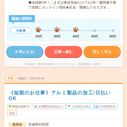
◆未経験OK！〇まずは事前登録だけでもOK！履歴書不要
で気軽にオンライン登録★氏名・職種などを入力す…
職場の雰囲気
年齢層
20代
30代
40代
50代
60代
気になる!
応募へ進む
詳しく見る
派遣会社
株式会社綜合キャリアオプション 製造事業部（全国）
未読
掲載日
2026/08/05
《短期のお仕事》アルミ製品の加工/日払い
OK
職種未経験OK
交通費別途支給あり
土日祝日が休み
WEB登録OK
派遣
宮城県刈田郡
勤務地