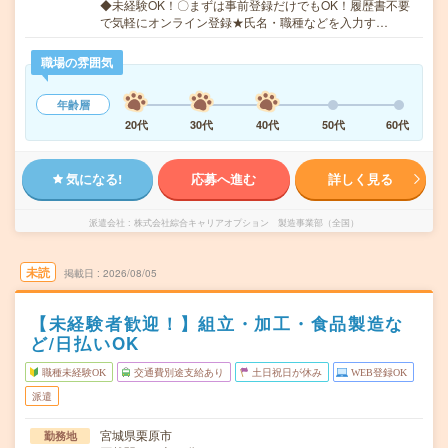
◆未経験OK！〇まずは事前登録だけでもOK！履歴書不要
で気軽にオンライン登録★氏名・職種などを入力す…
職場の雰囲気
年齢層
20代
30代
40代
50代
60代
気になる!
応募へ進む
詳しく見る
派遣会社
株式会社綜合キャリアオプション 製造事業部（全国）
未読
掲載日
2026/08/05
【未経験者歓迎！】組立・加工・食品製造な
ど/日払いOK
職種未経験OK
交通費別途支給あり
土日祝日が休み
WEB登録OK
派遣
宮城県栗原市
勤務地