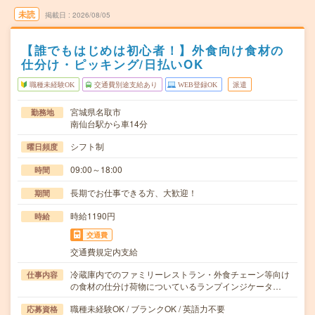
未読
掲載日
2026/08/05
【誰でもはじめは初心者！】外食向け食材の
仕分け・ピッキング/日払いOK
職種未経験OK
交通費別途支給あり
WEB登録OK
派遣
宮城県名取市
勤務地
南仙台駅から車14分
シフト制
曜日頻度
09:00～18:00
時間
長期でお仕事できる方、大歓迎！
期間
時給1190円
時給
交通費
交通費規定内支給
冷蔵庫内でのファミリーレストラン・外食チェーン等向け
仕事内容
の食材の仕分け荷物についているランプインジケータ…
職種未経験OK / ブランクOK / 英語力不要
応募資格