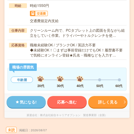
時給1550円
時給
交通費
交通費規定内支給
クリーンルーム内で、PCタブレット上の図面を見ながら組
仕事内容
立をしていく作業。ドライバーやトルクレンチを使…
職種未経験OK / ブランクOK / 英語力不要
応募資格
◆未経験OK！〇まずは事前登録だけでもOK！履歴書不要
で気軽にオンライン登録★氏名・職種などを入力す…
職場の雰囲気
年齢層
20代
30代
40代
50代
60代
気になる!
応募へ進む
詳しく見る
派遣会社
株式会社綜合キャリアオプション 製造事業部（全国）
未読
掲載日
2026/08/07