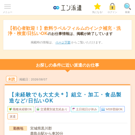
メニュー
気になる!
ログイン
検索
【初心者歓迎！】飲料ラベルフィルムのインク補充・洗
浄・検査/日払いOK
のお仕事情報は、掲載が終了しています
掲載時の情報は、
ページ下部
からご覧いただけます。
お探しの条件に近い派遣のお仕事
未読
掲載日
2026/08/07
【未経験でも大丈夫＊】組立・加工・食品製
造など/日払いOK
職種未経験OK
交通費別途支給あり
土日祝日が休み
WEB登録OK
派遣
宮城県黒川郡
勤務地
鹿島台駅から車30分