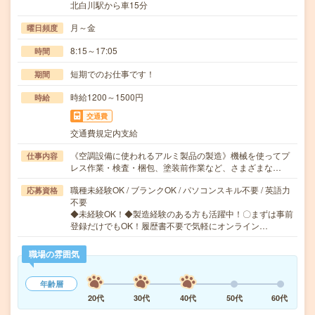
北白川駅から車15分
月～金
曜日頻度
8:15～17:05
時間
短期でのお仕事です！
期間
時給1200～1500円
時給
交通費
交通費規定内支給
《空調設備に使われるアルミ製品の製造》機械を使ってプ
仕事内容
レス作業・検査・梱包、塗装前作業など、さまざまな…
職種未経験OK / ブランクOK / パソコンスキル不要 / 英語力
応募資格
不要
◆未経験OK！◆製造経験のある方も活躍中！〇まずは事前
登録だけでもOK！履歴書不要で気軽にオンライン…
職場の雰囲気
年齢層
20代
30代
40代
50代
60代