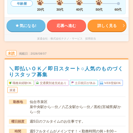
年齢層
20代
30代
40代
50代
60代
気になる!
応募へ進む
詳しく見る
派遣会社
株式会社テクノ・サービス 採用担当
未読
掲載日
2026/08/07
＼即払いＯＫ／即日スタート○人気のものづく
りスタッフ募集
職種未経験OK
交通費別途支給あり
土日祝日が休み
WEB登録OK
派遣
仙台市泉区
勤務地
泉中央駅から---分／八乙女駅から---分／黒松(宮城県)駅か
ら---分
週5日のフルタイムのお仕事です。
曜日頻度
週5フルタイムがメインです！＜勤務時間の例＞8:00～
時間