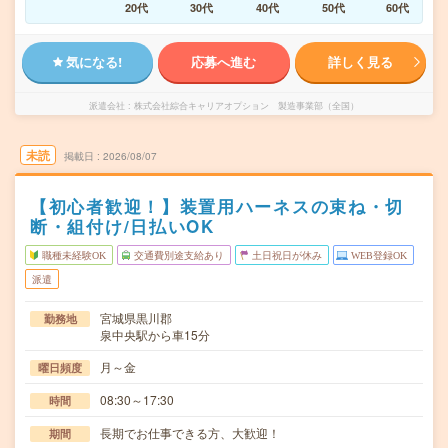
20代
30代
40代
50代
60代
気になる!
応募へ進む
詳しく見る
派遣会社
株式会社綜合キャリアオプション 製造事業部（全国）
未読
掲載日
2026/08/07
【初心者歓迎！】装置用ハーネスの束ね・切
断・組付け/日払いOK
職種未経験OK
交通費別途支給あり
土日祝日が休み
WEB登録OK
派遣
宮城県黒川郡
勤務地
泉中央駅から車15分
月～金
曜日頻度
08:30～17:30
時間
長期でお仕事できる方、大歓迎！
期間