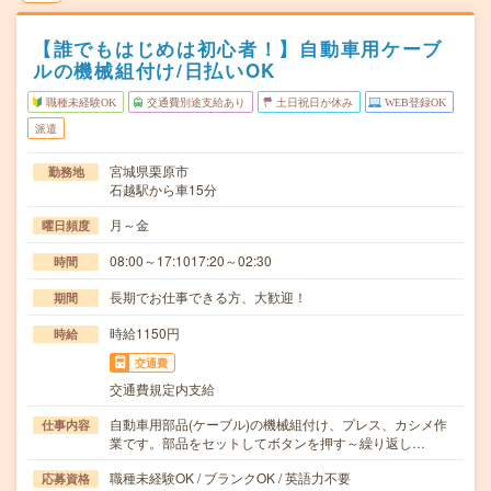
【誰でもはじめは初心者！】自動車用ケーブ
ルの機械組付け/日払いOK
職種未経験OK
交通費別途支給あり
土日祝日が休み
WEB登録OK
派遣
宮城県栗原市
勤務地
石越駅から車15分
月～金
曜日頻度
08:00～17:1017:20～02:30
時間
長期でお仕事できる方、大歓迎！
期間
時給1150円
時給
交通費
交通費規定内支給
自動車用部品(ケーブル)の機械組付け、プレス、カシメ作
仕事内容
業です。部品をセットしてボタンを押す～繰り返し…
職種未経験OK / ブランクOK / 英語力不要
応募資格