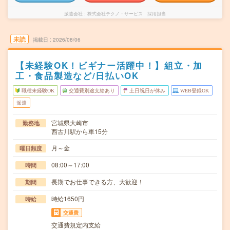
派遣会社
株式会社テクノ・サービス 採用担当
未読
掲載日
2026/08/06
【未経験OK！ビギナー活躍中！】組立・加
工・食品製造など/日払いOK
職種未経験OK
交通費別途支給あり
土日祝日が休み
WEB登録OK
派遣
宮城県大崎市
勤務地
西古川駅から車15分
月～金
曜日頻度
08:00～17:00
時間
長期でお仕事できる方、大歓迎！
期間
時給1650円
時給
交通費
交通費規定内支給