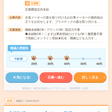
交通費
交通費規定内支給
水道メーターの蓋を取り付けるお仕事メーターの最終組み
仕事内容
立てをお任せします。プラスチックの蓋を取り付ける…
職種未経験OK / ブランクOK / 英語力不要
応募資格
◆未経験OK！〇まずは事前登録だけでもOK！履歴書不要
で気軽にオンライン登録★氏名・職種などを入力す…
職場の雰囲気
年齢層
20代
30代
40代
50代
60代
気になる!
応募へ進む
詳しく見る
派遣会社
株式会社綜合キャリアオプション 製造事業部（全国）
未読
掲載日
2026/08/05