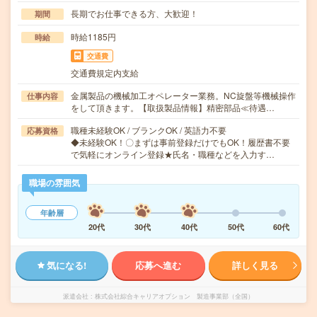
長期でお仕事できる方、大歓迎！
期間
時給1185円
時給
交通費
交通費規定内支給
金属製品の機械加工オペレーター業務。NC旋盤等機械操作
仕事内容
をして頂きます。【取扱製品情報】精密部品≪待遇…
職種未経験OK / ブランクOK / 英語力不要
応募資格
◆未経験OK！〇まずは事前登録だけでもOK！履歴書不要
で気軽にオンライン登録★氏名・職種などを入力す…
職場の雰囲気
年齢層
20代
30代
40代
50代
60代
気になる!
応募へ進む
詳しく見る
派遣会社
株式会社綜合キャリアオプション 製造事業部（全国）