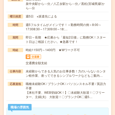
泉中央駅から---分／八乙女駅から---分／黒松(宮城県)駅か
ら---分
週5日 ※派遣先による
曜日頻度
週5フルタイムがメインです！＜勤務時間の例＞8:00～
時間
17:008:30～17:309:00～18:…
即日～長期 ★応募から「最短2日後」に勤務OK！スター
期間
ト日はご相談ください。★急募です！
時給1150円～1400円 ★Wワーク不可
時給
交通費
交通費全額支給
未経験からできる人気のお仕事多数！力のいらないカンタ
仕事内容
ン軽作業、座ってできるシンプルワークなどもご案内…
職種未経験OK / ブランクOK / パソコンスキル不要 / 英語力
応募資格
不要
【来社不要、WEB登録OK！】〇未経験大歓迎！〇フリー
ター、主婦(夫) 大歓迎！〇ブランクOK〇週5…
職場の雰囲気