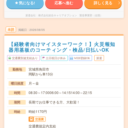
気になる!
応募へ進む
詳しく見る
派遣会社
株式会社綜合キャリアオプション 製造事業部（全国）
未読
掲載日
2026/08/05
【経験者向けマイスターワーク！】火災報知
器用基板のコーティング・検品/日払いOK
交通費別途支給あり
土日祝日が休み
WEB登録OK
派遣
宮城県角田市
勤務地
岡駅から車13分
月～金
曜日頻度
08:30～17:0006:00～14:1514:00～22:15
時間
長期でお仕事できる方、大歓迎！
期間
時給1170円
時給
交通費
交通費規定内支給