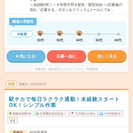
＜未経験OK！＞＃学歴不問＃髪色・髪型自由！○応募後の
流れ「応募する」ボタンをクリック↓メールにてw…
職場の雰囲気
年齢層
20代
30代
40代
50代
60代
気になる!
応募へ進む
詳しく見る
派遣会社
株式会社ウィルオブ・ワーク FO事業部
未読
掲載日
2026/08/07
駅チカで毎日ラクラク通勤！未経験スタート
OK！シンプル作業
職種未経験OK
交通費別途支給あり
土日祝日が休み
WEB登録OK
派遣
仙台市泉区
勤務地