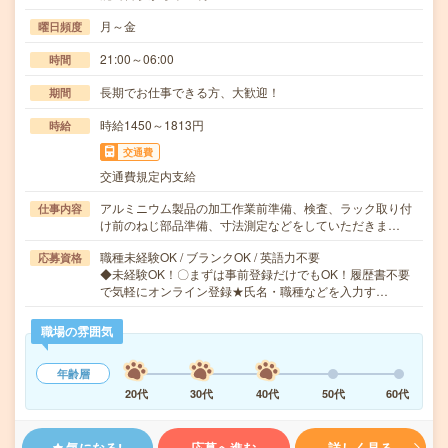
月～金
曜日頻度
21:00～06:00
時間
長期でお仕事できる方、大歓迎！
期間
時給1450～1813円
時給
交通費
交通費規定内支給
アルミニウム製品の加工作業前準備、検査、ラック取り付
仕事内容
け前のねじ部品準備、寸法測定などをしていただきま…
職種未経験OK / ブランクOK / 英語力不要
応募資格
◆未経験OK！〇まずは事前登録だけでもOK！履歴書不要
で気軽にオンライン登録★氏名・職種などを入力す…
職場の雰囲気
年齢層
20代
30代
40代
50代
60代
気になる!
応募へ進む
詳しく見る