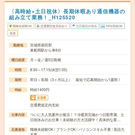
〈高時給×土日祝休〉長期休暇あり通信機器の
組み立て業務！_H125520
職種未経験OK
交通費別途支給あり
土日祝日が休み
WEB登録OK
派遣
宮城県柴田郡
勤務地
東船岡駅から車6分
月～金／週5日勤務
曜日頻度
8:30～17:15(休憩1:05)
時間
即日～長期（3ヶ月以上） 最短で応募開始から1週間！
期間
時給1400円
時給
交通費
交通費規定内支給
ついに大人気案件が復活！？冷暖房完備かつ日勤専属、土
仕事内容
日祝休みのお仕事！未経験の方大活躍中！具体的な業…
職種未経験OK / ブランクOK / パソコンスキル不要 / 英語力
応募資格
不要