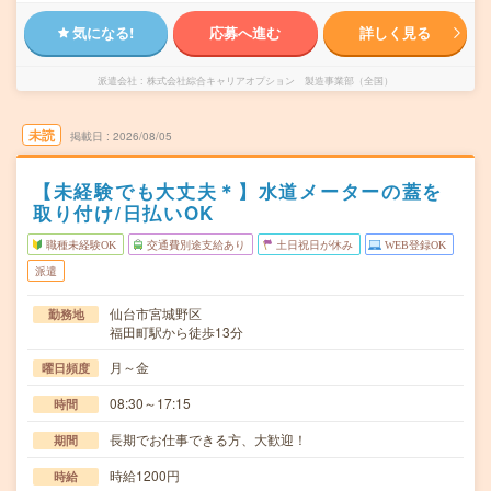
気になる!
応募へ進む
詳しく見る
派遣会社
株式会社綜合キャリアオプション 製造事業部（全国）
未読
掲載日
2026/08/05
【未経験でも大丈夫＊】水道メーターの蓋を
取り付け/日払いOK
職種未経験OK
交通費別途支給あり
土日祝日が休み
WEB登録OK
派遣
仙台市宮城野区
勤務地
福田町駅から徒歩13分
月～金
曜日頻度
08:30～17:15
時間
長期でお仕事できる方、大歓迎！
期間
時給1200円
時給