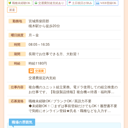
職種未経験OK
交通費別途支給あり
土日祝日が休み
WEB登録OK
派遣
宮城県柴田郡
勤務地
槻木駅から徒歩20分
月～金
曜日頻度
08:05～16:35
時間
長期でお仕事できる方、大歓迎！
期間
時給1180円
時給
交通費
交通費規定内支給
複合機のユニット組立業務。電ドラ使用しての組立検査の
仕事内容
お仕事です。【取扱製品情報】複合機≪待遇・福利厚…
職種未経験OK / ブランクOK / 英語力不要
応募資格
◆未経験OK！〇まずは事前登録だけでもOK！履歴書不要
で気軽にオンライン登録★氏名・職種などを入力す…
職場の雰囲気