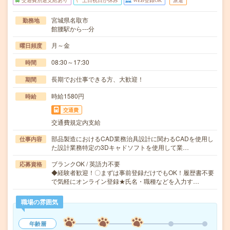
交通費別途支給あり
土日祝日が休み
WEB登録OK
派遣
宮城県名取市
勤務地
館腰駅から---分
月～金
曜日頻度
08:30～17:30
時間
長期でお仕事できる方、大歓迎！
期間
時給1580円
時給
交通費
交通費規定内支給
部品製造におけるCAD業務治具設計に関わるCADを使用し
仕事内容
た設計業務特定の3Dキャドソフトを使用して業…
ブランクOK / 英語力不要
応募資格
◆経験者歓迎！〇まずは事前登録だけでもOK！履歴書不要
で気軽にオンライン登録★氏名・職種などを入力す…
職場の雰囲気
年齢層