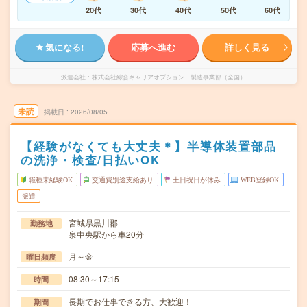
20代
30代
40代
50代
60代
気になる!
応募へ進む
詳しく見る
派遣会社
株式会社綜合キャリアオプション 製造事業部（全国）
未読
掲載日
2026/08/05
【経験がなくても大丈夫＊】半導体装置部品
の洗浄・検査/日払いOK
職種未経験OK
交通費別途支給あり
土日祝日が休み
WEB登録OK
派遣
宮城県黒川郡
勤務地
泉中央駅から車20分
月～金
曜日頻度
08:30～17:15
時間
長期でお仕事できる方、大歓迎！
期間