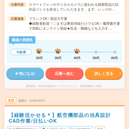
スマートフォンやデジタルカメラに使われる精密部品の試
仕事内容
作品づくりを担当していただきます。まず、レンズや…
ブランクOK / 英語力不要
応募資格
◆経験者歓迎！〇まずは事前登録だけでもOK！履歴書不要
で気軽にオンライン登録★氏名・職種などを入力す…
職場の雰囲気
年齢層
20代
30代
40代
50代
60代
気になる!
応募へ進む
詳しく見る
派遣会社
株式会社綜合キャリアオプション 製造事業部（全国）
未読
掲載日
2026/08/07
【経験活かせる＊】航空機部品の治具設計
CAD作業/日払いOK