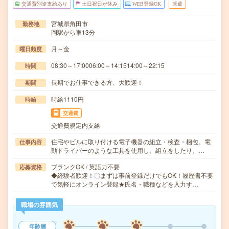
交通費別途支給あり
土日祝日が休み
WEB登録OK
派遣
宮城県角田市
勤務地
岡駅から車13分
月～金
曜日頻度
08:30～17:0006:00～14:1514:00～22:15
時間
長期でお仕事できる方、大歓迎！
期間
時給1110円
時給
交通費
交通費規定内支給
住宅やビルに取り付ける電子機器の組立・検査・梱包。電
仕事内容
動ドライバーのような工具を使用し、組立をしたり、…
ブランクOK / 英語力不要
応募資格
◆経験者歓迎！〇まずは事前登録だけでもOK！履歴書不要
で気軽にオンライン登録★氏名・職種などを入力す…
職場の雰囲気
年齢層