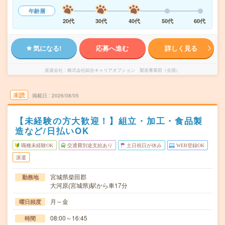
年齢層
20代
30代
40代
50代
60代
気になる!
応募へ進む
詳しく見る
派遣会社
株式会社綜合キャリアオプション 製造事業部（全国）
未読
掲載日
2026/08/05
【未経験の方大歓迎！】組立・加工・食品製
造など/日払いOK
職種未経験OK
交通費別途支給あり
土日祝日が休み
WEB登録OK
派遣
宮城県柴田郡
勤務地
大河原(宮城県)駅から車17分
月～金
曜日頻度
08:00～16:45
時間