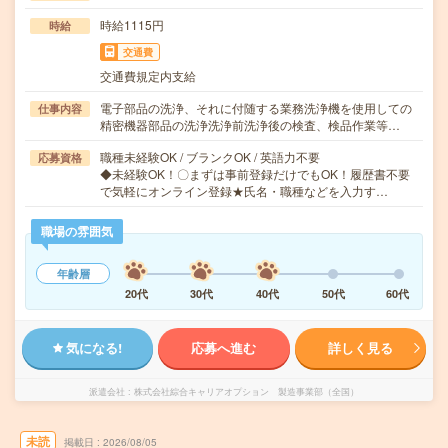
時給1115円
時給
交通費
交通費規定内支給
電子部品の洗浄、それに付随する業務洗浄機を使用しての
仕事内容
精密機器部品の洗浄洗浄前洗浄後の検査、検品作業等…
職種未経験OK / ブランクOK / 英語力不要
応募資格
◆未経験OK！〇まずは事前登録だけでもOK！履歴書不要
で気軽にオンライン登録★氏名・職種などを入力す…
職場の雰囲気
年齢層
20代
30代
40代
50代
60代
気になる!
応募へ進む
詳しく見る
派遣会社
株式会社綜合キャリアオプション 製造事業部（全国）
未読
掲載日
2026/08/05