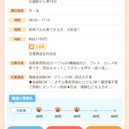
石越駅から車15分
月～金
曜日頻度
08:00～17:10
時間
長期でお仕事できる方、大歓迎！
期間
時給1150円
時給
交通費
交通費規定内支給
自動車用部品(ケーブル)の機械組付け、プレス、カシメ作
仕事内容
業です。部品をセットしてボタンを押す～繰り返し…
職種未経験OK / ブランクOK / 英語力不要
応募資格
◆未経験OK！〇まずは事前登録だけでもOK！履歴書不要
で気軽にオンライン登録★氏名・職種などを入力す…
職場の雰囲気
年齢層
20代
30代
40代
50代
60代