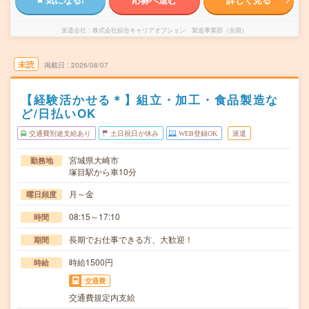
派遣会社
株式会社綜合キャリアオプション 製造事業部（全国）
未読
掲載日
2026/08/07
【経験活かせる＊】組立・加工・食品製造な
ど/日払いOK
交通費別途支給あり
土日祝日が休み
WEB登録OK
派遣
宮城県大崎市
勤務地
塚目駅から車10分
月～金
曜日頻度
08:15～17:10
時間
長期でお仕事できる方、大歓迎！
期間
時給1500円
時給
交通費
交通費規定内支給