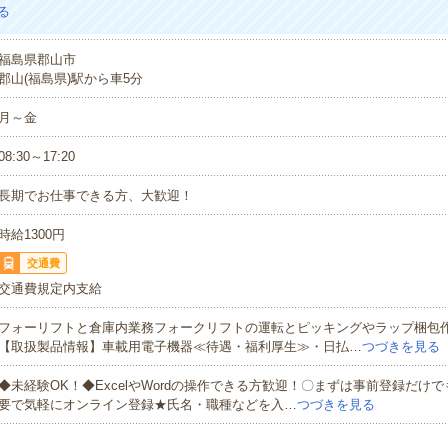
る
福島県郡山市
郡山(福島県)駅から車5分
月～金
08:30～17:20
長期でお仕事できる方、大歓迎！
時給1300円
交通費
交通費規定内支給
フォーリフトと倉庫内業務フォークリフトの運転とピッキングやラップ梱包
【取扱製品情報】車載用電子機器≪待遇・福利厚生≫・日払…
つづきを見る
◆未経験OK！◆ExcelやWordの操作できる方歓迎！〇まずは事前登録だけ
要で気軽にオンライン登録★氏名・職種などを入…
つづきを見る