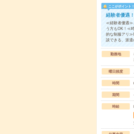
ここがポイント
経験者優遇
≪経験者優遇≫
う方もOK！≪
的な制服アリ≫
談できる、派遣
勤務地
曜日頻度
時間
期間
時給