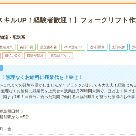
スキルUP！経験者歓迎！】フォークリフト作
物流・配送系
数名募集
英語不要
履歴書不要
WEB登録OK
週5日勤務
土日祝休
深
日払いOK
職場が禁煙
電話対応なし
！
中！無理なくお給料に残業代を上乗せ！
≫これまでの経験を活かしませんか？ブランクがあっても大丈夫！経験はち
≪無理なくお給料に残業代を上乗せ≫残業は月20時間未満で、ほどよく稼げ
に悩まずOK！≪自分に合った期間で働ける≫福利厚生が整った派遣のお仕事
福島県田村市
船引駅から車5分
月～金