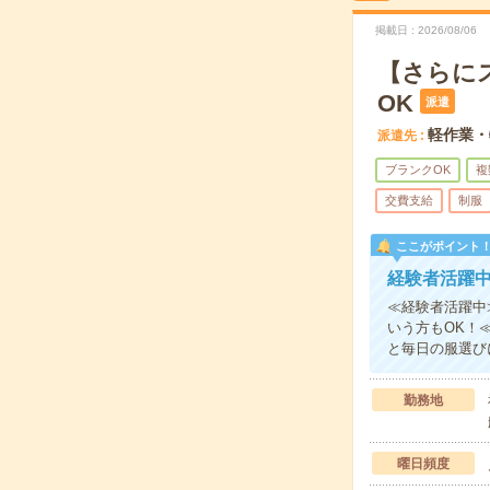
掲載日
2026/08/06
【さらに
OK
派遣
軽作業・
派遣先
ブランクOK
複
交費支給
制服
ここがポイント
経験者活躍
≪経験者活躍中
いう方もOK！
と毎日の服選び
勤務地
曜日頻度