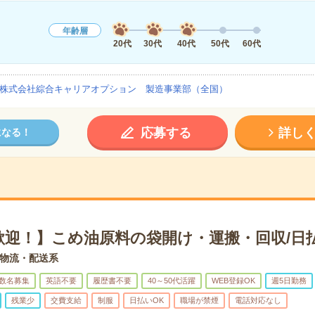
年齢層
20代
30代
40代
50代
60代
株式会社綜合キャリアオプション 製造事業部（全国）
応募する
詳し
になる！
歓迎！】こめ油原料の袋開け・運搬・回収/日
物流・配送系
数名募集
英語不要
履歴書不要
40～50代活躍
WEB登録OK
週5日勤務
残業少
交費支給
制服
日払いOK
職場が禁煙
電話対応なし