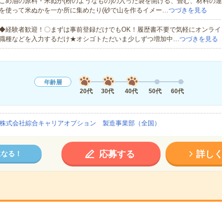
こめ油の原料・米ぬか(粉のようなもの)の入った袋を開ける、畳む、材料の
を使って米ぬかを一か所に集めたり(砂で山を作るイメー…
つづきを見る
◆経験者歓迎！〇まずは事前登録だけでもOK！履歴書不要で気軽にオンライ
職種などを入力するだけ★オシゴトただいま少しずつ増加中…
つづきを見る
年齢層
20代
30代
40代
50代
60代
株式会社綜合キャリアオプション 製造事業部（全国）
応募する
詳し
になる！