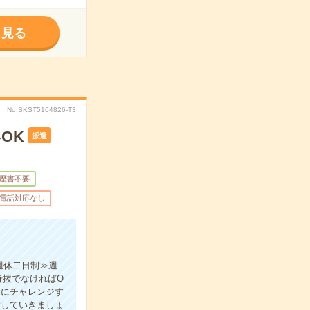
く見る
No.SKST5164826-T3
OK
派遣
歴書不要
電話対応なし
週休二日制≫週
奇抜でなければO
とにチャレンジす
指していきましょ