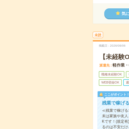
気
未読
掲載日
2026/08/06
【未経験
軽作業・
派遣先
職種未経験OK
WEB登録OK
週
ここがポイント
残業で稼げ
≪残業で稼げる
末は家族や友人
Kです！(規定
るのは不安だけ