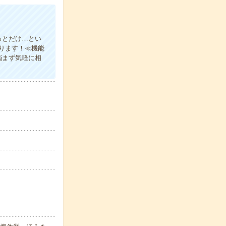
っとだけ…とい
ります！≪機能
悩まず気軽に相