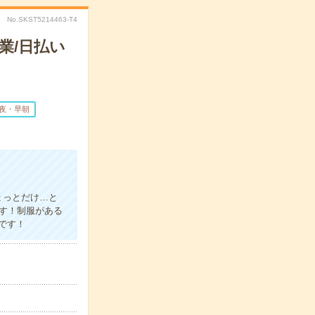
No.SKST5214463-T4
業/日払い
夜・早朝
ょっとだけ…と
ます！制服がある
です！