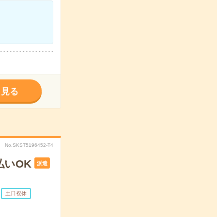
く見る
No.SKST5196452-T4
払いOK
派遣
土日祝休