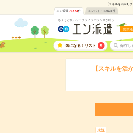
【スキルを活かしま
エン派遣
71573
件
エンバイト
82531
件
ちょうど良いワークライフバランスが叶う
関東版
気になる！リスト
0
保存し
【スキルを活
未読