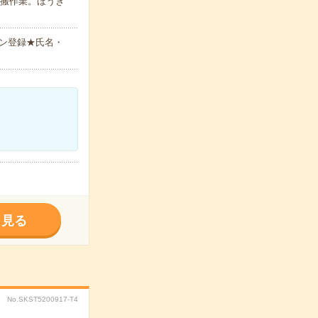
運搬作業。ほうき
ン登録★氏名・
く見る
No.SKST5200917-T4