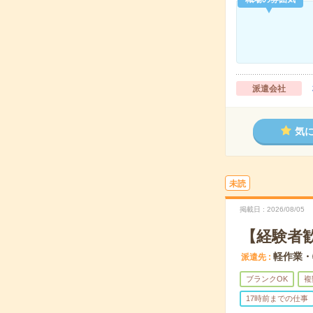
派遣会社
気
未読
掲載日
2026/08/05
【経験者
軽作業・
派遣先
ブランクOK
複
17時前までの仕事