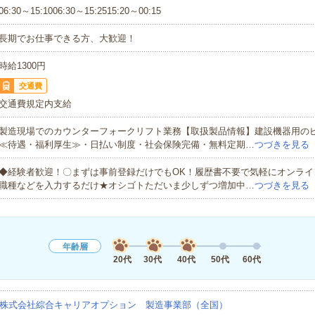
06:30～15:1006:30～15:2515:20～00:15
長期でお仕事できる方、大歓迎！
時給1300円
交通費
交通費規定内支給
製造現場でのカウンターフォークリフト業務【取扱製品情報】建設機器用の
≪待遇・福利厚生≫・日払い制度・社会保険完備・無料定期…
つづきを見る
◆経験者歓迎！〇まずは事前登録だけでもOK！履歴書不要で気軽にオンライ
職種などを入力するだけ★オシゴトただいま少しずつ増加中…
つづきを見る
年齢層
20代
30代
40代
50代
60代
株式会社綜合キャリアオプション 製造事業部（全国）