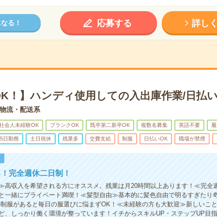
応募する
詳し
になる！
OK！】ハンディ使用しての入出庫作業/日払い
物流・配送系
社会人未経験OK
ブランクOK
既卒第二新卒OK
複数名募集
英語不要
履
5日勤務
土日祝休
残業多
交費支給
制服
日払いOK
職場が禁煙
！
る！完全週休二日制！
≫高収入を希望される方にオススメ。残業は月20時間以上あります！≪完全
と一緒にプライベート満喫！≪髪型自由≫基本的に髪色自由で明るすぎたり
有)制服があると毎日の服選びに悩まずOK！≪未経験の方も大歓迎≫新しいこ
ど、しっかり働く環境が整っています！イチからスキルUP・ステップUP目