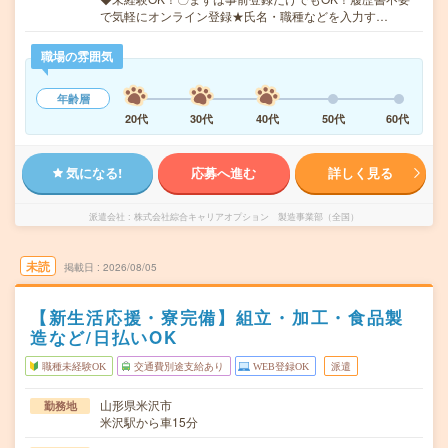
で気軽にオンライン登録★氏名・職種などを入力す…
職場の雰囲気
年齢層
20代
30代
40代
50代
60代
気になる!
応募へ進む
詳しく見る
派遣会社
株式会社綜合キャリアオプション 製造事業部（全国）
未読
掲載日
2026/08/05
【新生活応援・寮完備】組立・加工・食品製
造など/日払いOK
職種未経験OK
交通費別途支給あり
WEB登録OK
派遣
山形県米沢市
勤務地
米沢駅から車15分