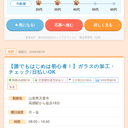
年齢層
20代
30代
40代
50代
60代
気になる!
応募へ進む
詳しく見る
派遣会社
株式会社綜合キャリアオプション 製造事業部（全国）
未読
掲載日
2026/08/05
【誰でもはじめは初心者！】ガラスの加工・
チェック/日払いOK
職種未経験OK
交通費別途支給あり
土日祝日が休み
WEB登録OK
派遣
山形県天童市
勤務地
高擶駅から徒歩18分
月～金
曜日頻度
08:00～16:40
時間