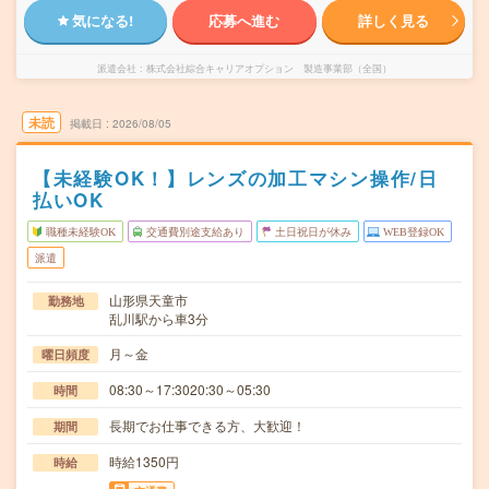
気になる!
応募へ進む
詳しく見る
派遣会社
株式会社綜合キャリアオプション 製造事業部（全国）
未読
掲載日
2026/08/05
【未経験OK！】レンズの加工マシン操作/日
払いOK
職種未経験OK
交通費別途支給あり
土日祝日が休み
WEB登録OK
派遣
山形県天童市
勤務地
乱川駅から車3分
月～金
曜日頻度
08:30～17:3020:30～05:30
時間
長期でお仕事できる方、大歓迎！
期間
時給1350円
時給