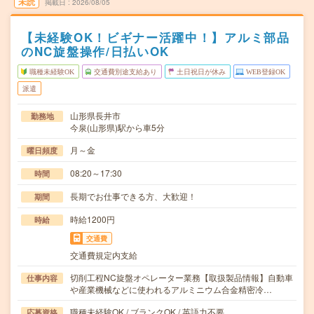
未読
掲載日
2026/08/05
【未経験OK！ビギナー活躍中！】アルミ部品
のNC旋盤操作/日払いOK
職種未経験OK
交通費別途支給あり
土日祝日が休み
WEB登録OK
派遣
山形県長井市
勤務地
今泉(山形県)駅から車5分
月～金
曜日頻度
08:20～17:30
時間
長期でお仕事できる方、大歓迎！
期間
時給1200円
時給
交通費
交通費規定内支給
切削工程NC旋盤オペレーター業務【取扱製品情報】自動車
仕事内容
や産業機械などに使われるアルミニウム合金精密冷…
職種未経験OK / ブランクOK / 英語力不要
応募資格