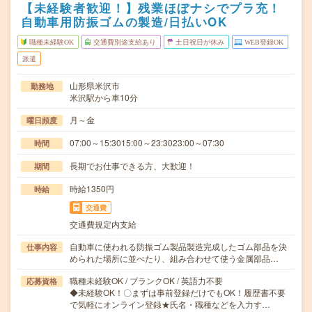
【未経験者歓迎！】残業ほぼナシでプラ充！
自動車用防振ゴムの製造/日払いOK
職種未経験OK
交通費別途支給あり
土日祝日が休み
WEB登録OK
派遣
山形県米沢市
勤務地
米沢駅から車10分
月～金
曜日頻度
07:00～15:3015:00～23:3023:00～07:30
時間
長期でお仕事できる方、大歓迎！
期間
時給1350円
時給
交通費
交通費規定内支給
自動車に使われる防振ゴム製品製造完成したゴム部品を決
仕事内容
められた場所に並べたり、組み合わせて使う金属部品…
職種未経験OK / ブランクOK / 英語力不要
応募資格
◆未経験OK！〇まずは事前登録だけでもOK！履歴書不要
で気軽にオンライン登録★氏名・職種などを入力す…