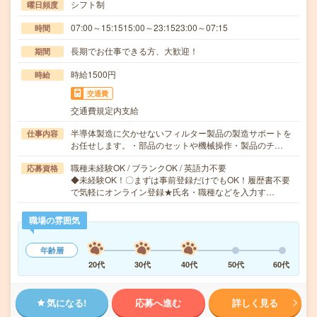
シフト制
曜日頻度
07:00～15:1515:00～23:1523:00～07:15
時間
長期でお仕事できる方、大歓迎！
期間
時給1500円
時給
交通費
交通費規定内支給
半導体製造に欠かせないフィルター製品の製造サポートを
仕事内容
お任せします。・部品のセットや機械操作・製品のチ…
職種未経験OK / ブランクOK / 英語力不要
応募資格
◆未経験OK！〇まずは事前登録だけでもOK！履歴書不要
で気軽にオンライン登録★氏名・職種などを入力す…
職場の雰囲気
年齢層
20代
30代
40代
50代
60代
気になる!
応募へ進む
詳しく見る