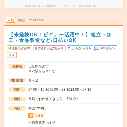
派遣会社
株式会社綜合キャリアオプション 製造事業部（全国）
未読
掲載日
2026/08/05
【未経験OK！ビギナー活躍中！】組立・加
工・食品製造など/日払いOK
職種未経験OK
交通費別途支給あり
土日祝日が休み
WEB登録OK
派遣
山形県米沢市
勤務地
米沢駅から車10分
月～金
曜日頻度
07:00～15:3015:00～23:3023:00～07:30
時間
長期でお仕事できる方、大歓迎！
期間
時給1350円
時給
交通費
交通費規定内支給