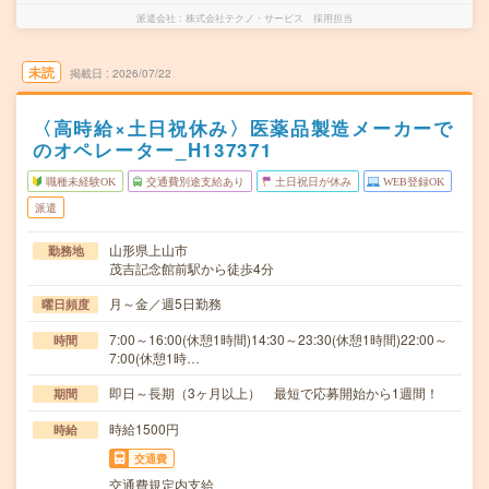
派遣会社
株式会社テクノ・サービス 採用担当
未読
掲載日
2026/07/22
〈高時給×土日祝休み〉医薬品製造メーカーで
のオペレーター_H137371
職種未経験OK
交通費別途支給あり
土日祝日が休み
WEB登録OK
派遣
山形県上山市
勤務地
茂吉記念館前駅から徒歩4分
月～金／週5日勤務
曜日頻度
7:00～16:00(休憩1時間)14:30～23:30(休憩1時間)22:00～
時間
7:00(休憩1時…
即日～長期（3ヶ月以上） 最短で応募開始から1週間！
期間
時給1500円
時給
交通費
交通費規定内支給