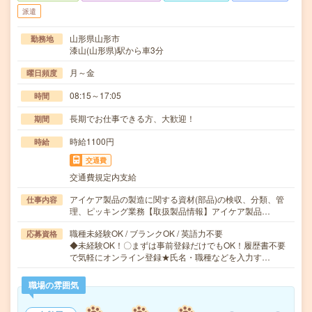
派遣
山形県山形市
勤務地
漆山(山形県)駅から車3分
月～金
曜日頻度
08:15～17:05
時間
長期でお仕事できる方、大歓迎！
期間
時給1100円
時給
交通費
交通費規定内支給
アイケア製品の製造に関する資材(部品)の検収、分類、管
仕事内容
理、ピッキング業務【取扱製品情報】アイケア製品…
職種未経験OK / ブランクOK / 英語力不要
応募資格
◆未経験OK！〇まずは事前登録だけでもOK！履歴書不要
で気軽にオンライン登録★氏名・職種などを入力す…
職場の雰囲気