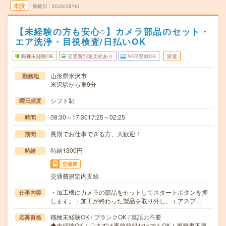
未読
掲載日
2026/08/05
【未経験の方も安心○】カメラ部品のセット・
エア洗浄・目視検査/日払いOK
職種未経験OK
交通費別途支給あり
WEB登録OK
派遣
山形県米沢市
勤務地
米沢駅から車9分
シフト制
曜日頻度
08:30～17:3017:25～02:25
時間
長期でお仕事できる方、大歓迎！
期間
時給1300円
時給
交通費
交通費規定内支給
・加工機にカメラの部品をセットしてスタートボタンを押
仕事内容
します。・加工が終わった製品を取り外し、エアスプ…
職種未経験OK / ブランクOK / 英語力不要
応募資格
◆未経験OK！〇まずは事前登録だけでもOK！履歴書不要