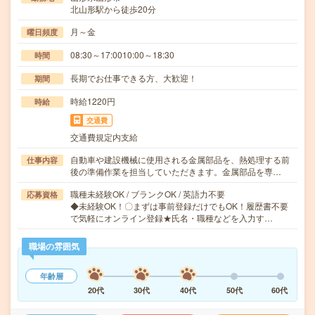
北山形駅から徒歩20分
月～金
曜日頻度
08:30～17:0010:00～18:30
時間
長期でお仕事できる方、大歓迎！
期間
時給1220円
時給
交通費
交通費規定内支給
自動車や建設機械に使用される金属部品を、熱処理する前
仕事内容
後の準備作業を担当していただきます。金属部品を専…
職種未経験OK / ブランクOK / 英語力不要
応募資格
◆未経験OK！〇まずは事前登録だけでもOK！履歴書不要
で気軽にオンライン登録★氏名・職種などを入力す…
職場の雰囲気
年齢層
20代
30代
40代
50代
60代