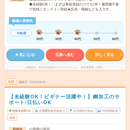
◆未経験OK！〇まずは事前登録だけでもOK！履歴書不要
で気軽にオンライン登録★氏名・職種などを入力す…
職場の雰囲気
年齢層
20代
30代
40代
50代
60代
気になる!
応募へ進む
詳しく見る
派遣会社
株式会社綜合キャリアオプション 製造事業部（全国）
未読
掲載日
2026/08/05
【未経験OK！ビギナー活躍中！】鋼加工のサ
ポート/日払いOK
職種未経験OK
交通費別途支給あり
土日祝日が休み
WEB登録OK
派遣
山形県山形市
勤務地