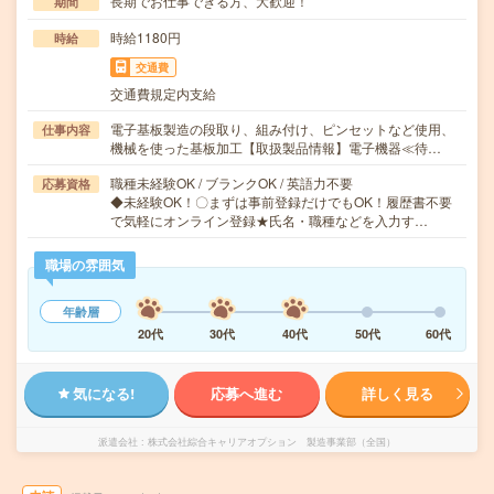
長期でお仕事できる方、大歓迎！
期間
時給1180円
時給
交通費
交通費規定内支給
電子基板製造の段取り、組み付け、ピンセットなど使用、
仕事内容
機械を使った基板加工【取扱製品情報】電子機器≪待…
職種未経験OK / ブランクOK / 英語力不要
応募資格
◆未経験OK！〇まずは事前登録だけでもOK！履歴書不要
で気軽にオンライン登録★氏名・職種などを入力す…
職場の雰囲気
年齢層
20代
30代
40代
50代
60代
気になる!
応募へ進む
詳しく見る
派遣会社
株式会社綜合キャリアオプション 製造事業部（全国）