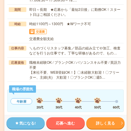
即日～長期 ★応募から「最短2日後」に勤務OK！スター
期間
ト日はご相談ください。
時給1100円～1300円 ★Wワーク不可
時給
交通費
交通費全額支給
＼ものづくりスタッフ募集／部品の組み立てや加工、検査
仕事内容
などを行うお仕事です。丁寧な研修があるので、もの…
職種未経験OK / ブランクOK / パソコンスキル不要 / 英語力
応募資格
不要
【来社不要、WEB登録OK！】〇未経験大歓迎！〇フリー
ター、主婦(夫) 大歓迎！〇ブランクOK〇週5…
職場の雰囲気
年齢層
20代
30代
40代
50代
60代
気になる!
応募へ進む
詳しく見る