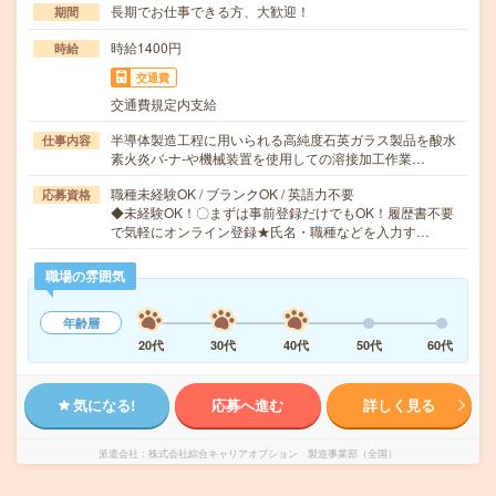
長期でお仕事できる方、大歓迎！
期間
時給1400円
時給
交通費
交通費規定内支給
半導体製造工程に用いられる高純度石英ガラス製品を酸水
仕事内容
素火炎バ-ナ-や機械装置を使用しての溶接加工作業…
職種未経験OK / ブランクOK / 英語力不要
応募資格
◆未経験OK！〇まずは事前登録だけでもOK！履歴書不要
で気軽にオンライン登録★氏名・職種などを入力す…
職場の雰囲気
年齢層
20代
30代
40代
50代
60代
気になる!
応募へ進む
詳しく見る
派遣会社
株式会社綜合キャリアオプション 製造事業部（全国）