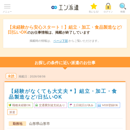
メニュー
気になる!
ログイン
検索
【未経験から安心スタート！】組立・加工・食品製造など/
日払いOK
のお仕事情報は、掲載が終了しています
掲載時の情報は、
ページ下部
からご覧いただけます。
お探しの条件に近い派遣のお仕事
未読
掲載日
2026/08/06
【経験がなくても大丈夫＊】組立・加工・食
品製造など/日払いOK
職種未経験OK
交通費別途支給あり
土日祝日が休み
WEB登録OK
派遣
山形県山形市
勤務地