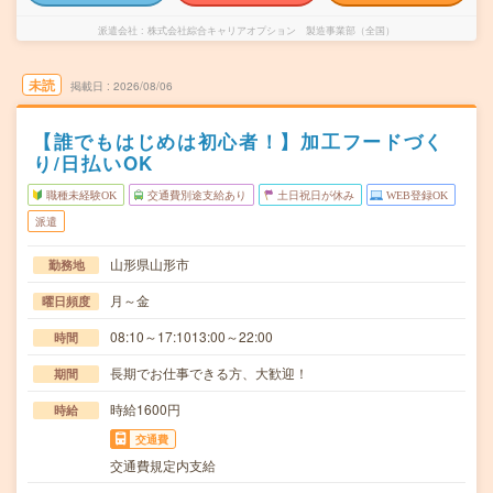
派遣会社
株式会社綜合キャリアオプション 製造事業部（全国）
未読
掲載日
2026/08/06
【誰でもはじめは初心者！】加工フードづく
り/日払いOK
職種未経験OK
交通費別途支給あり
土日祝日が休み
WEB登録OK
派遣
山形県山形市
勤務地
月～金
曜日頻度
08:10～17:1013:00～22:00
時間
長期でお仕事できる方、大歓迎！
期間
時給1600円
時給
交通費
交通費規定内支給