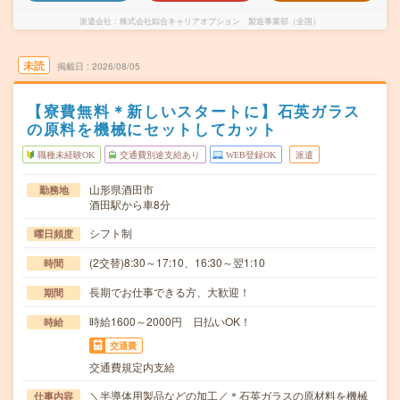
派遣会社
株式会社綜合キャリアオプション 製造事業部（全国）
未読
掲載日
2026/08/05
【寮費無料＊新しいスタートに】石英ガラス
の原料を機械にセットしてカット
職種未経験OK
交通費別途支給あり
WEB登録OK
派遣
山形県酒田市
勤務地
酒田駅から車8分
シフト制
曜日頻度
(2交替)8:30～17:10、16:30～翌1:10
時間
長期でお仕事できる方、大歓迎！
期間
時給1600～2000円 日払いOK！
時給
交通費
交通費規定内支給
＼半導体用製品などの加工／＊石英ガラスの原材料を機械
仕事内容