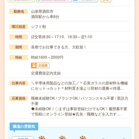
山形県酒田市
勤務地
酒田駅から車8分
シフト制
曜日頻度
(2交替)8:30～17:10、16:30～翌1:10
時間
長期でお仕事できる方、大歓迎！
期間
時給1600～2000円
時給
交通費
交通費規定内支給
＼半導体用製品などの加工／＊石英ガラスの原材料を機械
仕事内容
にセット→カット＊材料置き場より部材の運搬≪待遇…
職種未経験OK / ブランクOK / パソコンスキル不要 / 英語力
応募資格
不要
◆未経験OK！〇まずは事前登録だけでもOK！履歴書不要
で気軽にオンライン登録★氏名・職種などを入力す…
職場の雰囲気