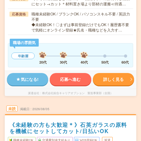
にセット→カット＊材料置き場より部材の運搬≪待遇…
職種未経験OK / ブランクOK / パソコンスキル不要 / 英語力
応募資格
不要
◆未経験OK！〇まずは事前登録だけでもOK！履歴書不要
で気軽にオンライン登録★氏名・職種などを入力す…
職場の雰囲気
年齢層
20代
30代
40代
50代
60代
気になる!
応募へ進む
詳しく見る
派遣会社
株式会社綜合キャリアオプション 製造事業部（全国）
未読
掲載日
2026/08/05
《未経験の方も大歓迎＊》石英ガラスの原料
を機械にセットしてカット/日払いOK
職種未経験OK
交通費別途支給あり
WEB登録OK
派遣