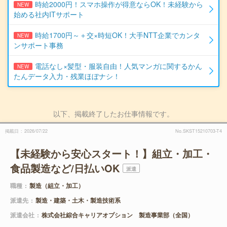
時給2000円！スマホ操作が得意ならOK！未経験から
NEW
始める社内ITサポート
時給1700円～＋交×時短OK！大手NTT企業でカンタ
NEW
ンサポート事務
電話なし×髪型・服装自由！人気マンガに関するかん
NEW
たんデータ入力・残業ほぼナシ！
以下、掲載終了したお仕事情報です。
掲載日
2026/07/22
No.SKST15210703-T4
【未経験から安心スタート！】組立・加工・
食品製造など/日払いOK
派遣
職種
製造（組立・加工）
派遣先
製造・建築・土木・製造技術系
派遣会社
株式会社綜合キャリアオプション 製造事業部（全国）