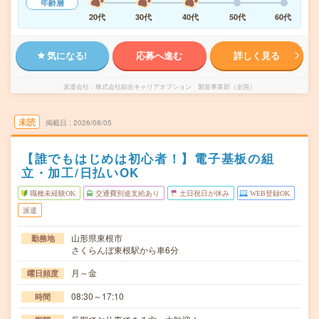
年齢層
20代
30代
40代
50代
60代
気になる!
応募へ進む
詳しく見る
派遣会社
株式会社綜合キャリアオプション 製造事業部（全国）
未読
掲載日
2026/08/05
【誰でもはじめは初心者！】電子基板の組
立・加工/日払いOK
職種未経験OK
交通費別途支給あり
土日祝日が休み
WEB登録OK
派遣
山形県東根市
勤務地
さくらんぼ東根駅から車6分
月～金
曜日頻度
08:30～17:10
時間