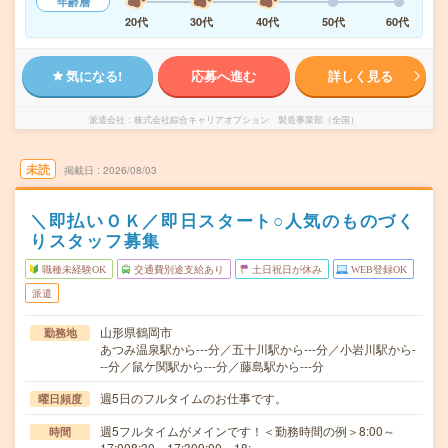
年齢層
20代
30代
40代
50代
60代
気になる!
応募へ進む
詳しく見る
派遣会社
株式会社綜合キャリアオプション 製造事業部（全国）
未読
掲載日
2026/08/03
＼即払いＯＫ／即日スタート○人気のものづく
りスタッフ募集
職種未経験OK
交通費別途支給あり
土日祝日が休み
WEB登録OK
派遣
山形県鶴岡市
勤務地
あつみ温泉駅から---分／五十川駅から---分／小岩川駅から-
--分／鼠ケ関駅から---分／藤島駅から---分
週5日のフルタイムのお仕事です。
曜日頻度
週5フルタイムがメインです！＜勤務時間の例＞8:00～
時間
17:008:30～17:309:00～18:…