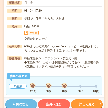
月～金
曜日頻度
08:10～17:10
時間
長期でお仕事できる方、大歓迎！
期間
時給1250円
時給
交通費
交通費規定内支給
9/30までの短期案件→スーパーやコンビニで販売されてい
仕事内容
るおつまみ食品を製造する工場でのお仕事です。…
職種未経験OK / ブランクOK / 英語力不要
応募資格
◆未経験OK！〇まずは事前登録だけでもOK！履歴書不要
で気軽にオンライン登録★氏名・職種などを入力す…
職場の雰囲気
年齢層
20代
30代
40代
50代
60代
気になる!
応募へ進む
詳しく見る