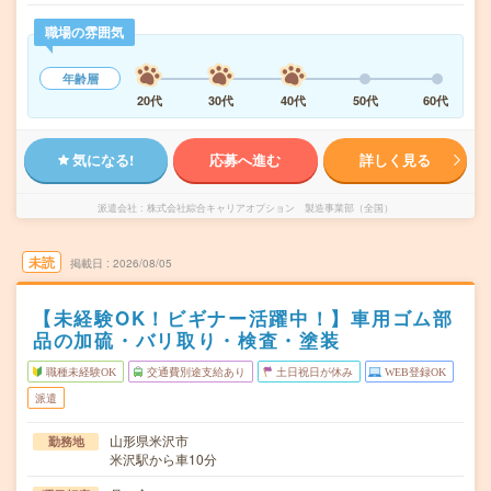
職場の雰囲気
年齢層
20代
30代
40代
50代
60代
気になる!
応募へ進む
詳しく見る
派遣会社
株式会社綜合キャリアオプション 製造事業部（全国）
未読
掲載日
2026/08/05
【未経験OK！ビギナー活躍中！】車用ゴム部
品の加硫・バリ取り・検査・塗装
職種未経験OK
交通費別途支給あり
土日祝日が休み
WEB登録OK
派遣
山形県米沢市
勤務地
米沢駅から車10分