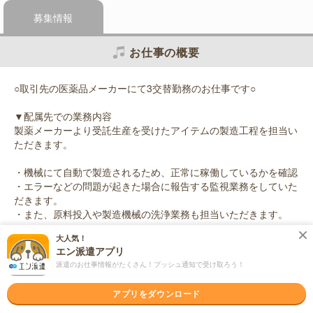
募集情報
お仕事の概要
○取引先の医薬品メーカーにて3交替勤務のお仕事です○
▼配属先での業務内容
製薬メーカーより受託生産を受けたアイテムの製造工程を担当い
ただきます。
・機械にて自動で製造されるため、正常に稼働しているかを確認
・エラーなどの問題が起きた場合に報告する監視業務をしていた
だきます。
・また、原料投入や製造機械の洗浄業務も担当いただきます。
大人気！
※クリーンルーム内でのお仕事になります
エン派遣アプリ
派遣のお仕事情報がたくさん！プッシュ通知で受け取ろう！
応募資格
職種未経験OK / ブランクOK / 英語力不要
アプリをダウンロード
＜未経験OK！＞