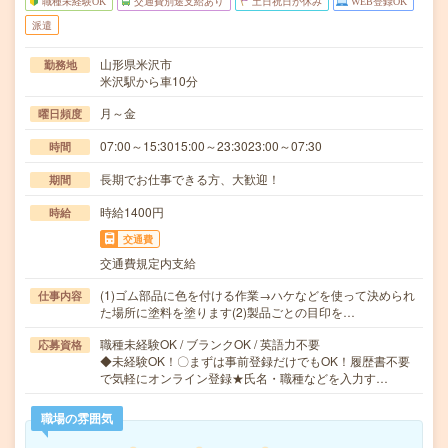
職種未経験OK
交通費別途支給あり
土日祝日が休み
WEB登録OK
派遣
山形県米沢市
勤務地
米沢駅から車10分
月～金
曜日頻度
07:00～15:3015:00～23:3023:00～07:30
時間
長期でお仕事できる方、大歓迎！
期間
時給1400円
時給
交通費
交通費規定内支給
(1)ゴム部品に色を付ける作業→ハケなどを使って決められ
仕事内容
た場所に塗料を塗ります(2)製品ごとの目印を…
職種未経験OK / ブランクOK / 英語力不要
応募資格
◆未経験OK！〇まずは事前登録だけでもOK！履歴書不要
で気軽にオンライン登録★氏名・職種などを入力す…
職場の雰囲気