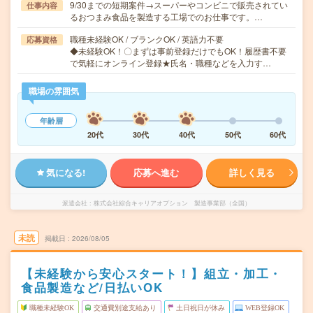
9/30までの短期案件→スーパーやコンビニで販売されてい
仕事内容
るおつまみ食品を製造する工場でのお仕事です。…
職種未経験OK / ブランクOK / 英語力不要
応募資格
◆未経験OK！〇まずは事前登録だけでもOK！履歴書不要
で気軽にオンライン登録★氏名・職種などを入力す…
職場の雰囲気
年齢層
20代
30代
40代
50代
60代
気になる!
応募へ進む
詳しく見る
派遣会社
株式会社綜合キャリアオプション 製造事業部（全国）
未読
掲載日
2026/08/05
【未経験から安心スタート！】組立・加工・
食品製造など/日払いOK
職種未経験OK
交通費別途支給あり
土日祝日が休み
WEB登録OK