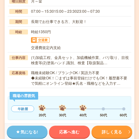
月～金
曜日頻度
07:00～15:3015:00～23:3023:00～07:30
時間
長期でお仕事できる方、大歓迎！
期間
時給1350円
時給
交通費
交通費規定内支給
(1)加硫工程、金具セット、加硫機械作業、バリ取り、目視
仕事内容
検査等(2)塗装ハンド.識別、検査【取扱製品…
職種未経験OK / ブランクOK / 英語力不要
応募資格
◆未経験OK！〇まずは事前登録だけでもOK！履歴書不要
で気軽にオンライン登録★氏名・職種などを入力す…
職場の雰囲気
年齢層
20代
30代
40代
50代
60代
気になる!
応募へ進む
詳しく見る