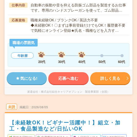
自動車の振動や音を抑える防振ゴム部品を製造するお仕事
仕事内容
です。専用のハンドスプレーガンを使って、ゴム部品…
職種未経験OK / ブランクOK / 英語力不要
応募資格
◆未経験OK！〇まずは事前登録だけでもOK！履歴書不要
で気軽にオンライン登録★氏名・職種などを入力す…
職場の雰囲気
年齢層
20代
30代
40代
50代
60代
気になる!
応募へ進む
詳しく見る
派遣会社
株式会社綜合キャリアオプション 製造事業部（全国）
未読
掲載日
2026/08/05
【未経験OK！ビギナー活躍中！】組立・加
工・食品製造など/日払いOK