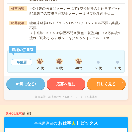
○取引先の医薬品メーカーにて3交替勤務のお仕事です○▼
仕事内容
配属先での業務内容製薬メーカーより受託生産を受…
職種未経験OK / ブランクOK / パソコンスキル不要 / 英語力
応募資格
不要
＜未経験OK！＞＃学歴不問＃髪色・髪型自由！○応募後の
流れ「応募する」ボタンをクリック↓メールにてw…
職場の雰囲気
年齢層
20代
30代
40代
50代
60代
気になる!
応募へ進む
詳しく見る
派遣会社
株式会社ウィルオブ・ワーク FO事業部
8月6日(木)
新着!
お仕事
★
トピックス
事務局注目の