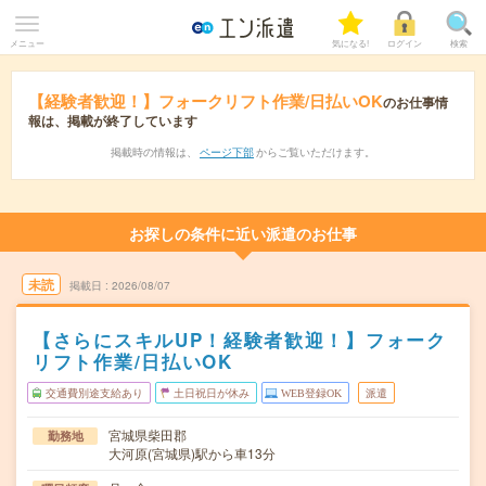
メニュー
気になる!
ログイン
検索
【経験者歓迎！】フォークリフト作業/日払いOK
のお仕事情
報は、掲載が終了しています
掲載時の情報は、
ページ下部
からご覧いただけます。
お探しの条件に近い派遣のお仕事
未読
掲載日
2026/08/07
【さらにスキルUP！経験者歓迎！】フォーク
リフト作業/日払いOK
交通費別途支給あり
土日祝日が休み
WEB登録OK
派遣
宮城県柴田郡
勤務地
大河原(宮城県)駅から車13分