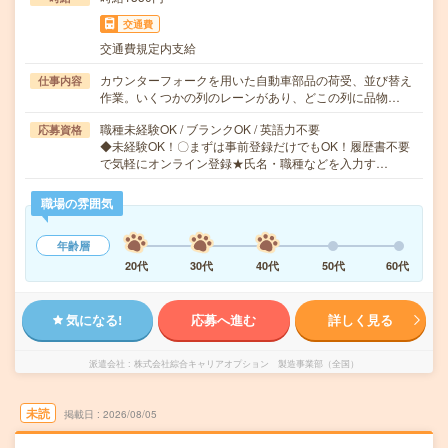
交通費
交通費規定内支給
カウンターフォークを用いた自動車部品の荷受、並び替え
仕事内容
作業。いくつかの列のレーンがあり、どこの列に品物…
職種未経験OK / ブランクOK / 英語力不要
応募資格
◆未経験OK！〇まずは事前登録だけでもOK！履歴書不要
で気軽にオンライン登録★氏名・職種などを入力す…
職場の雰囲気
年齢層
20代
30代
40代
50代
60代
気になる!
応募へ進む
詳しく見る
派遣会社
株式会社綜合キャリアオプション 製造事業部（全国）
未読
掲載日
2026/08/05