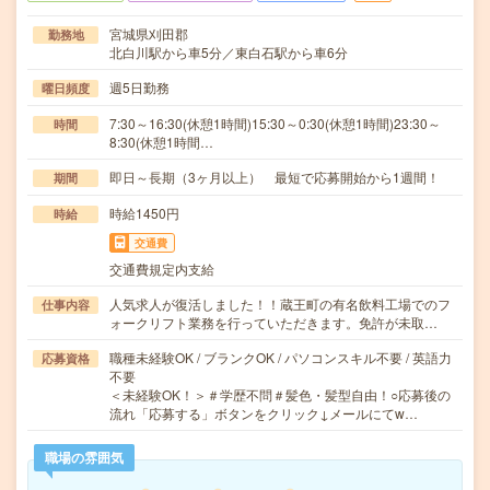
宮城県刈田郡
勤務地
北白川駅から車5分／東白石駅から車6分
週5日勤務
曜日頻度
7:30～16:30(休憩1時間)15:30～0:30(休憩1時間)23:30～
時間
8:30(休憩1時間…
即日～長期（3ヶ月以上） 最短で応募開始から1週間！
期間
時給1450円
時給
交通費
交通費規定内支給
人気求人が復活しました！！蔵王町の有名飲料工場でのフ
仕事内容
ォークリフト業務を行っていただきます。免許が未取…
職種未経験OK / ブランクOK / パソコンスキル不要 / 英語力
応募資格
不要
＜未経験OK！＞＃学歴不問＃髪色・髪型自由！○応募後の
流れ「応募する」ボタンをクリック↓メールにてw…
職場の雰囲気