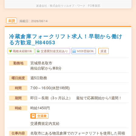
派遣会社
株式会社ウィルオブ・ワーク FO事業部
未読
掲載日
2026/06/14
冷蔵倉庫フォークリフト求人！早朝から働け
る方歓迎_H84053
職種未経験OK
交通費別途支給あり
WEB登録OK
派遣
宮城県名取市
勤務地
南仙台駅から車8分
週5日勤務
曜日頻度
7:00～16:00(休憩1時間)
時間
即日～長期（3ヶ月以上） 最短で応募開始から1週間！
期間
時給1450円
時給
交通費
交通費規定内支給
名取市にある物流倉庫でのフォークリフトを使用した荷積
仕事内容