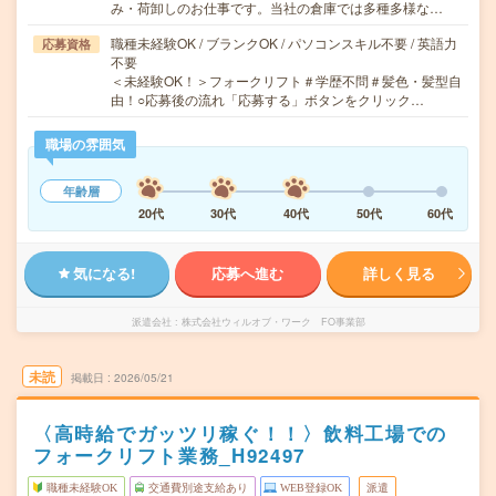
み・荷卸しのお仕事です。当社の倉庫では多種多様な…
職種未経験OK / ブランクOK / パソコンスキル不要 / 英語力
応募資格
不要
＜未経験OK！＞フォークリフト＃学歴不問＃髪色・髪型自
由！○応募後の流れ「応募する」ボタンをクリック…
職場の雰囲気
年齢層
20代
30代
40代
50代
60代
気になる!
応募へ進む
詳しく見る
派遣会社
株式会社ウィルオブ・ワーク FO事業部
未読
掲載日
2026/05/21
〈高時給でガッツリ稼ぐ！！〉飲料工場での
フォークリフト業務_H92497
職種未経験OK
交通費別途支給あり
WEB登録OK
派遣