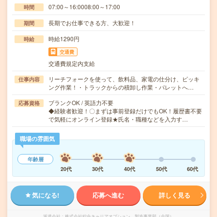
07:00～16:0008:00～17:00
時間
長期でお仕事できる方、大歓迎！
期間
時給1290円
時給
交通費
交通費規定内支給
リーチフォークを使って、飲料品、家電の仕分け、ピッキ
仕事内容
ング作業！・トラックからの積卸し作業・パレットへ…
ブランクOK / 英語力不要
応募資格
◆経験者歓迎！〇まずは事前登録だけでもOK！履歴書不要
で気軽にオンライン登録★氏名・職種などを入力す…
職場の雰囲気
年齢層
20代
30代
40代
50代
60代
気になる!
応募へ進む
詳しく見る
派遣会社
株式会社綜合キャリアオプション 製造事業部（全国）