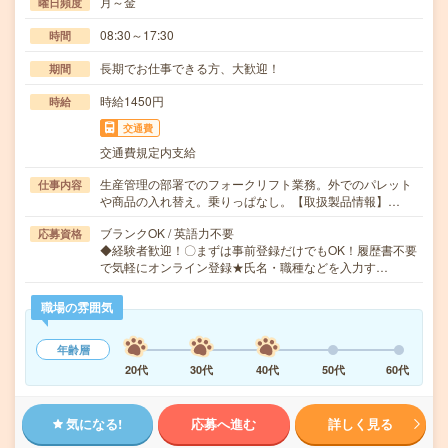
月～金
曜日頻度
08:30～17:30
時間
長期でお仕事できる方、大歓迎！
期間
時給1450円
時給
交通費
交通費規定内支給
生産管理の部署でのフォークリフト業務。外でのパレット
仕事内容
や商品の入れ替え。乗りっぱなし。【取扱製品情報】…
ブランクOK / 英語力不要
応募資格
◆経験者歓迎！〇まずは事前登録だけでもOK！履歴書不要
で気軽にオンライン登録★氏名・職種などを入力す…
職場の雰囲気
年齢層
20代
30代
40代
50代
60代
気になる!
応募へ進む
詳しく見る