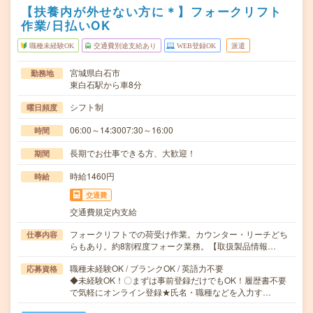
【扶養内が外せない方に＊】フォークリフト
作業/日払いOK
職種未経験OK
交通費別途支給あり
WEB登録OK
派遣
宮城県白石市
勤務地
東白石駅から車8分
シフト制
曜日頻度
06:00～14:3007:30～16:00
時間
長期でお仕事できる方、大歓迎！
期間
時給1460円
時給
交通費
交通費規定内支給
フォークリフトでの荷受け作業。カウンター・リーチどち
仕事内容
らもあり。約8割程度フォーク業務。【取扱製品情報…
職種未経験OK / ブランクOK / 英語力不要
応募資格
◆未経験OK！〇まずは事前登録だけでもOK！履歴書不要
で気軽にオンライン登録★氏名・職種などを入力す…