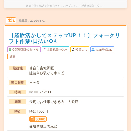
派遣会社
株式会社綜合キャリアオプション 製造事業部（全国）
未読
掲載日
2026/08/07
【経験活かしてステップUP！！】フォークリ
フト作業/日払いOK
交通費別途支給あり
土日祝日が休み
残業なし
WEB登録OK
派遣
仙台市宮城野区
勤務地
陸前高砂駅から車15分
月～金
曜日頻度
08:00～17:00
時間
長期でお仕事できる方、大歓迎！
期間
時給1500円
時給
交通費
交通費規定内支給