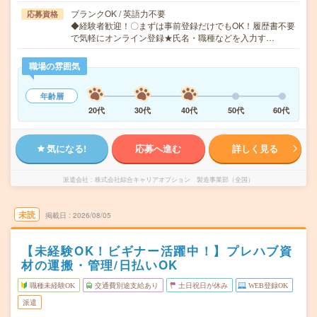
ブランクOK / 英語力不要
応募資格
◆経験者歓迎！〇まずは事前登録だけでもOK！履歴書不要
で気軽にオンライン登録★氏名・職種などを入力す…
職場の雰囲気
年齢層
20代
30代
40代
50代
60代
気になる!
応募へ進む
詳しく見る
派遣会社
株式会社綜合キャリアオプション 製造事業部（全国）
未読
掲載日
2026/08/05
【未経験OK！ビギナー活躍中！】プレハブ資
材の運搬・管理/日払いOK
職種未経験OK
交通費別途支給あり
土日祝日が休み
WEB登録OK
派遣