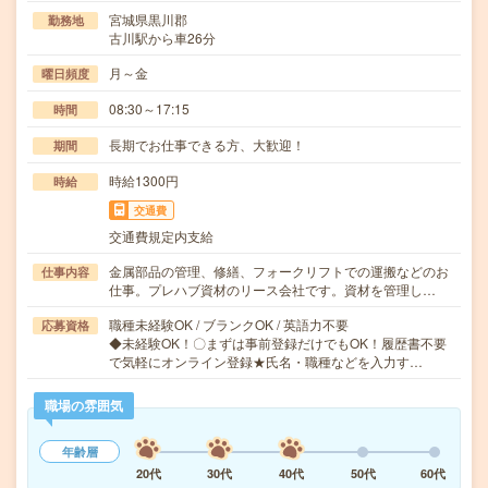
宮城県黒川郡
勤務地
古川駅から車26分
月～金
曜日頻度
08:30～17:15
時間
長期でお仕事できる方、大歓迎！
期間
時給1300円
時給
交通費
交通費規定内支給
金属部品の管理、修繕、フォークリフトでの運搬などのお
仕事内容
仕事。プレハブ資材のリース会社です。資材を管理し…
職種未経験OK / ブランクOK / 英語力不要
応募資格
◆未経験OK！〇まずは事前登録だけでもOK！履歴書不要
で気軽にオンライン登録★氏名・職種などを入力す…
職場の雰囲気
年齢層
20代
30代
40代
50代
60代