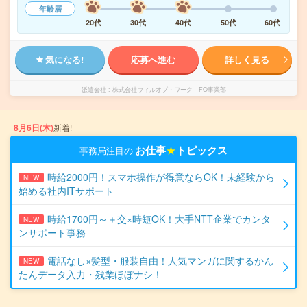
年齢層
20代
30代
40代
50代
60代
気になる!
応募へ進む
詳しく見る
派遣会社
株式会社ウィルオブ・ワーク FO事業部
8月6日(木)
新着!
お仕事
★
トピックス
事務局注目の
時給2000円！スマホ操作が得意ならOK！未経験から
NEW
始める社内ITサポート
時給1700円～＋交×時短OK！大手NTT企業でカンタ
NEW
ンサポート事務
電話なし×髪型・服装自由！人気マンガに関するかん
NEW
たんデータ入力・残業ほぼナシ！