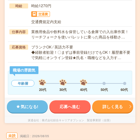
時給1270円
時給
交通費
交通費規定内支給
業務用食品や飲料水を保管している倉庫での入出庫作業！
仕事内容
リーチフォークを使いパレットに乗った商品を移動さ…
ブランクOK / 英語力不要
応募資格
◆経験者歓迎！〇まずは事前登録だけでもOK！履歴書不要
で気軽にオンライン登録★氏名・職種などを入力す…
職場の雰囲気
年齢層
20代
30代
40代
50代
60代
気になる!
応募へ進む
詳しく見る
派遣会社
株式会社綜合キャリアオプション 製造事業部（全国）
未読
掲載日
2026/08/05