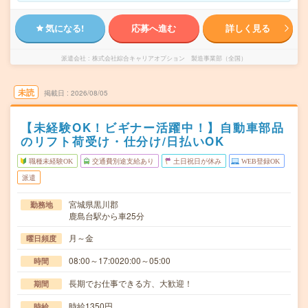
気になる!
応募へ進む
詳しく見る
派遣会社
株式会社綜合キャリアオプション 製造事業部（全国）
未読
掲載日
2026/08/05
【未経験OK！ビギナー活躍中！】自動車部品
のリフト荷受け・仕分け/日払いOK
職種未経験OK
交通費別途支給あり
土日祝日が休み
WEB登録OK
派遣
宮城県黒川郡
勤務地
鹿島台駅から車25分
月～金
曜日頻度
08:00～17:0020:00～05:00
時間
長期でお仕事できる方、大歓迎！
期間
時給1350円
時給