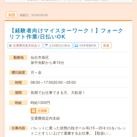
未読
掲載日
2026/08/05
【経験者向けマイスターワーク！】フォーク
リフト作業/日払いOK
交通費別途支給あり
土日祝日が休み
WEB登録OK
派遣
仙台市泉区
勤務地
泉中央駅から車15分
月～金
曜日頻度
08:00～17:0020:00～05:00
時間
長期でお仕事できる方、大歓迎！
期間
時給1300円
時給
交通費
交通費規定内支給
パレットに乗った状態の段ボール等(15～20キロ)をパレッ
仕事内容
トごとすくい上げて運搬するお仕事。【取扱い…