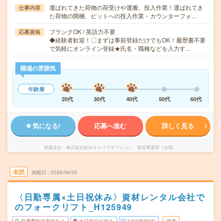
運ばれてきた荷物の荷受けや運搬、投入作業！運ばれてき
仕事内容
た荷物の開梱、ピットへの投入作業・カウンターフォ…
ブランクOK / 英語力不要
応募資格
◆経験者歓迎！〇まずは事前登録だけでもOK！履歴書不要
で気軽にオンライン登録★氏名・職種などを入力す…
職場の雰囲気
年齢層
20代
30代
40代
50代
60代
気になる!
応募へ進む
詳しく見る
派遣会社
株式会社綜合キャリアオプション 製造事業部（全国）
未読
掲載日
2026/08/05
〈日勤専属×土日祝休み〉資材レンタル会社で
のフォークリフト_H125949