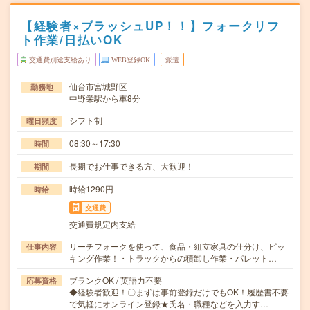
【経験者×ブラッシュUP！！】フォークリフ
ト作業/日払いOK
交通費別途支給あり
WEB登録OK
派遣
仙台市宮城野区
勤務地
中野栄駅から車8分
シフト制
曜日頻度
08:30～17:30
時間
長期でお仕事できる方、大歓迎！
期間
時給1290円
時給
交通費
交通費規定内支給
リーチフォークを使って、食品・組立家具の仕分け、ピッ
仕事内容
キング作業！・トラックからの積卸し作業・パレット…
ブランクOK / 英語力不要
応募資格
◆経験者歓迎！〇まずは事前登録だけでもOK！履歴書不要
で気軽にオンライン登録★氏名・職種などを入力す…