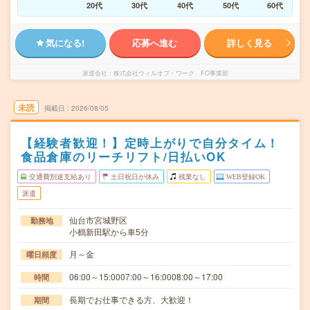
20代
30代
40代
50代
60代
気になる!
応募へ進む
詳しく見る
派遣会社
株式会社ウィルオブ・ワーク FO事業部
未読
掲載日
2026/08/05
【経験者歓迎！】定時上がりで自分タイム！
食品倉庫のリーチリフト/日払いOK
交通費別途支給あり
土日祝日が休み
残業なし
WEB登録OK
派遣
仙台市宮城野区
勤務地
小鶴新田駅から車5分
月～金
曜日頻度
06:00～15:0007:00～16:0008:00～17:00
時間
長期でお仕事できる方、大歓迎！
期間