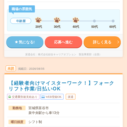
職場の雰囲気
年齢層
20代
30代
40代
50代
60代
気になる!
応募へ進む
詳しく見る
派遣会社
株式会社綜合キャリアオプション 製造事業部（全国）
未読
掲載日
2026/08/05
【経験者向けマイスターワーク！】フォーク
リフト作業/日払いOK
交通費別途支給あり
WEB登録OK
派遣
宮城県富谷市
勤務地
泉中央駅から車13分
シフト制
曜日頻度