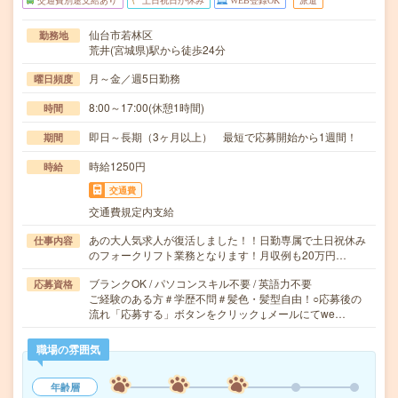
交通費別途支給あり
土日祝日が休み
WEB登録OK
派遣
仙台市若林区
勤務地
荒井(宮城県)駅から徒歩24分
月～金／週5日勤務
曜日頻度
8:00～17:00(休憩1時間)
時間
即日～長期（3ヶ月以上） 最短で応募開始から1週間！
期間
時給1250円
時給
交通費
交通費規定内支給
あの大人気求人が復活しました！！日勤専属で土日祝休み
仕事内容
のフォークリフト業務となります！月収例も20万円…
ブランクOK / パソコンスキル不要 / 英語力不要
応募資格
ご経験のある方＃学歴不問＃髪色・髪型自由！○応募後の
流れ「応募する」ボタンをクリック↓メールにてwe…
職場の雰囲気
年齢層