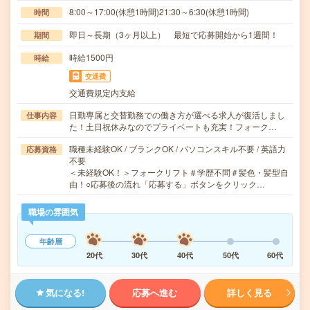
8:00～17:00(休憩1時間)21:30～6:30(休憩1時間)
時間
即日～長期（3ヶ月以上） 最短で応募開始から1週間！
期間
時給1500円
時給
交通費
交通費規定内支給
日勤専属と交替勤務での働き方が選べる求人が復活しまし
仕事内容
た！土日祝休みなのでプライベートも充実！フォーク…
職種未経験OK / ブランクOK / パソコンスキル不要 / 英語力
応募資格
不要
＜未経験OK！＞フォークリフト＃学歴不問＃髪色・髪型自
由！○応募後の流れ「応募する」ボタンをクリック…
職場の雰囲気
年齢層
20代
30代
40代
50代
60代
気になる!
応募へ進む
詳しく見る