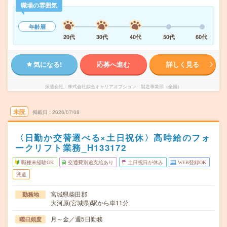
職場の雰囲気
年齢層
20代
30代
40代
50代
60代
気になる!
応募へ進む
詳しく見る
派遣会社
株式会社綜合キャリアオプション 製造事業部（全国）
未読
掲載日
2026/07/08
〈日勤か交替選べる×土日祝休〉高時給のフォ
ークリフト業務_H133172
職種未経験OK
交通費別途支給あり
土日祝日が休み
WEB登録OK
派遣
宮城県柴田郡
勤務地
大河原(宮城県)駅から車11分
月～金／週5日勤務
曜日頻度