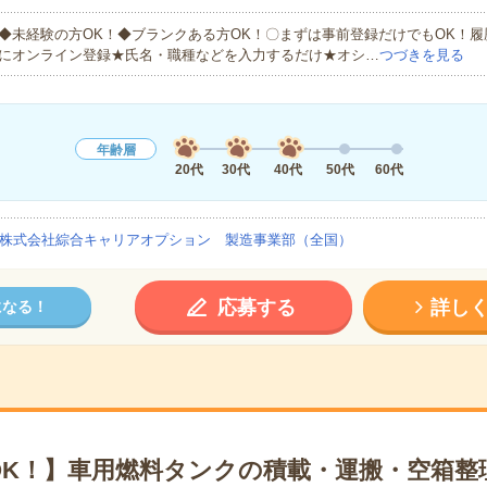
◆未経験の方OK！◆ブランクある方OK！〇まずは事前登録だけでもOK！
にオンライン登録★氏名・職種などを入力するだけ★オシ…
つづきを見る
年齢層
20代
30代
40代
50代
60代
株式会社綜合キャリアオプション 製造事業部（全国）
応募する
詳し
になる！
OK！】車用燃料タンクの積載・運搬・空箱整