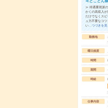
≪とことん稼
≫ 待遇重視派
かくの高収入が
だけでなくスピ
ュ力不要なコツ
い…
つづきを見
勤務地
曜日頻度
時間
期間
時給
仕事内容