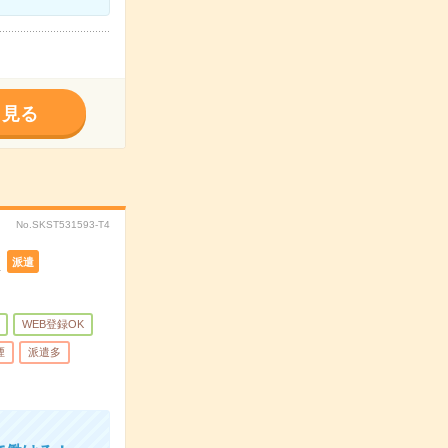
く見る
No.SKST531593-T4
K
派遣
WEB登録OK
煙
派遣多