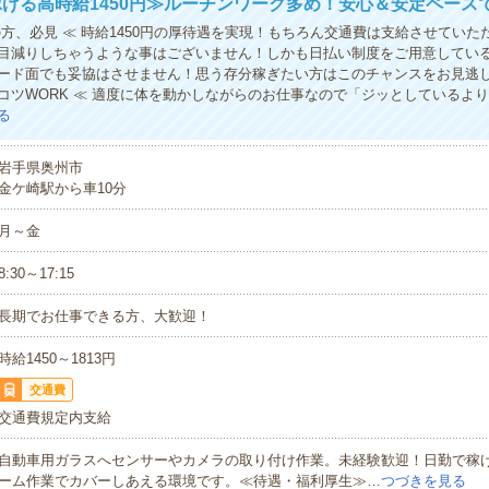
げる高時給1450円≫ルーチンワーク多め！安心＆安定ペース
の方、必見 ≪ 時給1450円の厚待遇を実現！もちろん交通費は支給させていた
目減りしちゃうような事はございません！しかも日払い制度をご用意してい
ード面でも妥協はさせません！思う存分稼ぎたい方はこのチャンスをお見逃し
コツWORK ≪ 適度に体を動かしながらのお仕事なので「ジッとしているよ
る
岩手県奥州市
金ケ崎駅から車10分
月～金
8:30～17:15
長期でお仕事できる方、大歓迎！
時給1450～1813円
交通費
交通費規定内支給
自動車用ガラスへセンサーやカメラの取り付け作業。未経験歓迎！日勤で稼げ
ーム作業でカバーしあえる環境です。≪待遇・福利厚生≫…
つづきを見る