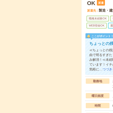
OK
派遣
製造・建
派遣先
職種未経験OK
WEB登録OK
週
ここがポイント
ちょっとの
≪ちょっとの残
由で明るすぎた
み解消！≪未経
ています！イチ
気軽に…
つづき
勤務地
曜日頻度
時間