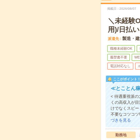
掲載日
2026/08/07
＼未経験
用)/日払い
製造・建
派遣先
職種未経験OK
履歴書不要
WE
電話対応なし
ここがポイント
≪とことん稼
< 待遇重視派
くの高収入が目
けでなくスピー
不要なコツコツ
づきを見る
勤務地