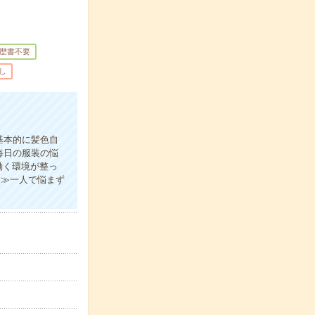
歴書不要
し
基本的に髪色自
毎日の服装の悩
働く環境が整っ
案≫一人で悩まず