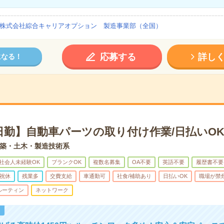
株式会社綜合キャリアオプション 製造事業部（全国）
応募する
詳し
になる！
日勤】自動車パーツの取り付け作業/日払いO
築・土木・製造技術系
社会人未経験OK
ブランクOK
複数名募集
OA不要
英語不要
履歴書不要
祝休
残業多
交費支給
車通勤可
社食/補助あり
日払いOK
職場が禁
ルーティン
ネットワーク
！