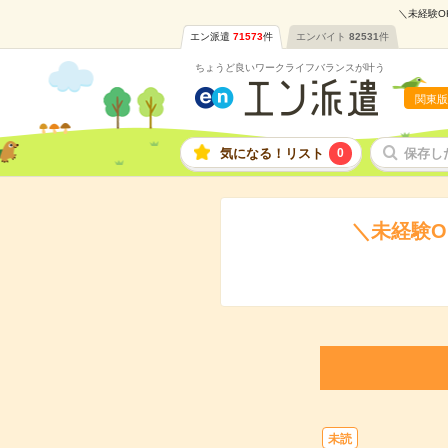
＼未経験O
エン派遣
71573
件
エンバイト
82531
件
ちょうど良いワークライフバランスが叶う
関東版
気になる！リスト
0
保存し
＼未経験O
未読