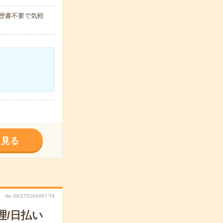
履歴書不要で気軽
く見る
No.SKST5204497-T4
理/日払い