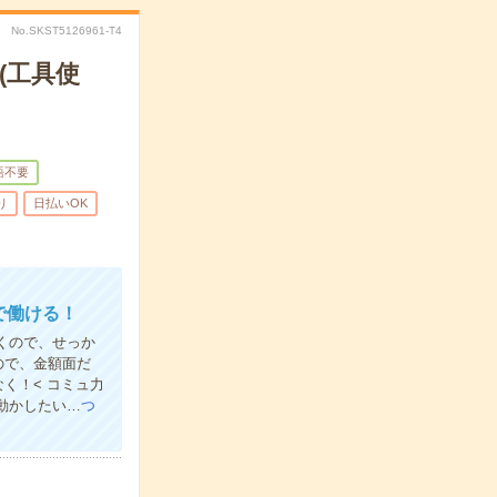
No.SKST5126961-T4
(工具使
語不要
り
日払いOK
で働ける！
だくので、せっか
ので、金額面だ
く！< コミュ力
動かしたい…
つ