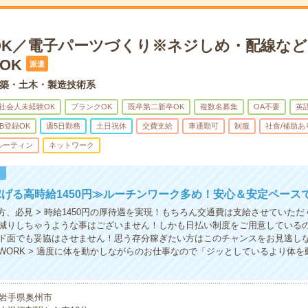
OK／電子パーツづくり※ネジしめ・配線など
OK
派遣
築・土木・製造技術系
社会人未経験OK
ブランクOK
既卒第二新卒OK
複数名募集
OA不要
英
B登録OK
週5日勤務
土日祝休
交費支給
車通勤可
制服
社食/補助あ
ルーティン
ネットワーク
！
げる高時給1450円≫ルーチンワーク多め！安心＆安定ペース
の方、必見 > 時給1450円の厚待遇を実現！もちろん交通費は支給させていた
減りしちゃうような事はございません！しかも日払い制度をご用意している
ド面でも妥協はさせません！思う存分稼ぎたい方はこのチャンスをお見逃しな
WORK > 適度に体を動かしながらのお仕事なので「ジッとしているより体を
岩手県奥州市