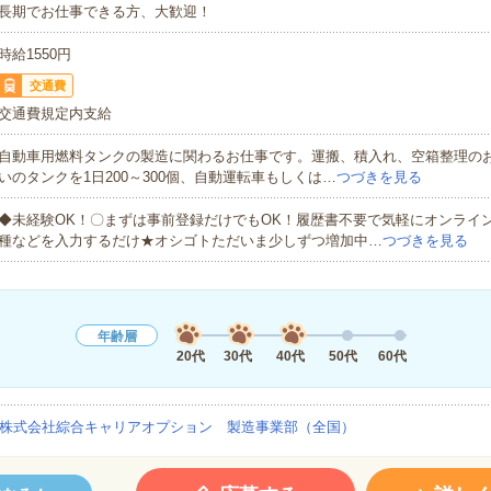
長期でお仕事できる方、大歓迎！
時給1550円
交通費
交通費規定内支給
自動車用燃料タンクの製造に関わるお仕事です。運搬、積入れ、空箱整理のお
いのタンクを1日200～300個、自動運転車もしくは…
つづきを見る
◆未経験OK！〇まずは事前登録だけでもOK！履歴書不要で気軽にオンライ
種などを入力するだけ★オシゴトただいま少しずつ増加中…
つづきを見る
年齢層
20代
30代
40代
50代
60代
株式会社綜合キャリアオプション 製造事業部（全国）