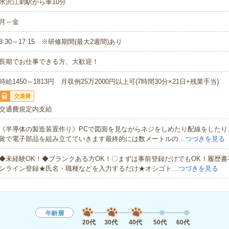
水沢江刺駅から車10分
月～金
8:30～17:15 ※研修期間(最大2週間)あり
長期でお仕事できる方、大歓迎！
時給1450～1813円 月収例25万2000円以上可(7時間30分×21日+残業手当)
交通費
交通費規定内支給
《半導体の製造装置作り》PCで図面を見ながらネジをしめたり配線をしたり
覚で電子部品を組み立てていきます最終的には数メートルの…
つづきを見る
◆未経験OK！◆ブランクある方OK！〇まずは事前登録だけでもOK！履歴
ンライン登録★氏名・職種などを入力するだけ★オシゴト…
つづきを見る
年齢層
20代
30代
40代
50代
60代