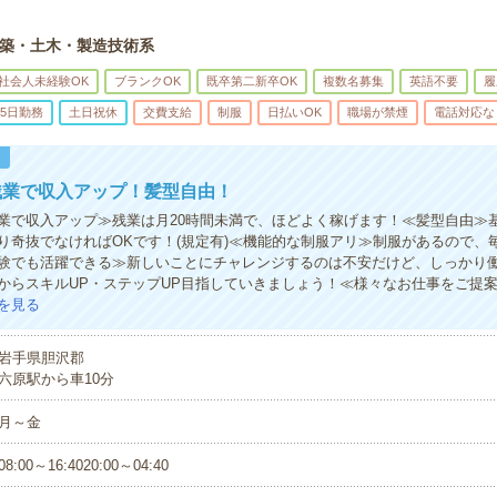
築・土木・製造技術系
社会人未経験OK
ブランクOK
既卒第二新卒OK
複数名募集
英語不要
履
5日勤務
土日祝休
交費支給
制服
日払いOK
職場が禁煙
電話対応な
！
残業で収入アップ！髪型自由！
業で収入アップ≫残業は月20時間未満で、ほどよく稼げます！≪髪型自由≫
り奇抜でなければOKです！(規定有)≪機能的な制服アリ≫制服があるので、
験でも活躍できる≫新しいことにチャレンジするのは不安だけど、しっかり
からスキルUP・ステップUP目指していきましょう！≪様々なお仕事をご提
を見る
岩手県胆沢郡
六原駅から車10分
月～金
08:00～16:4020:00～04:40