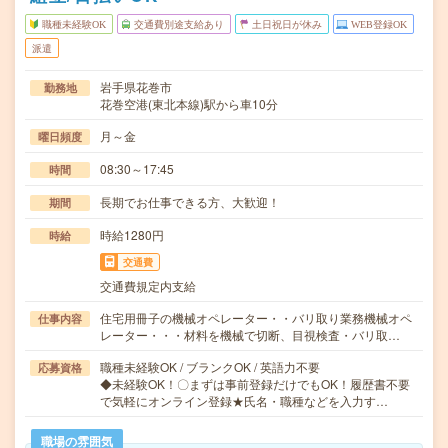
職種未経験OK
交通費別途支給あり
土日祝日が休み
WEB登録OK
派遣
岩手県花巻市
勤務地
花巻空港(東北本線)駅から車10分
月～金
曜日頻度
08:30～17:45
時間
長期でお仕事できる方、大歓迎！
期間
時給1280円
時給
交通費
交通費規定内支給
住宅用冊子の機械オペレーター・・バリ取り業務機械オペ
仕事内容
レーター・・・材料を機械で切断、目視検査・バリ取…
職種未経験OK / ブランクOK / 英語力不要
応募資格
◆未経験OK！〇まずは事前登録だけでもOK！履歴書不要
で気軽にオンライン登録★氏名・職種などを入力す…
職場の雰囲気