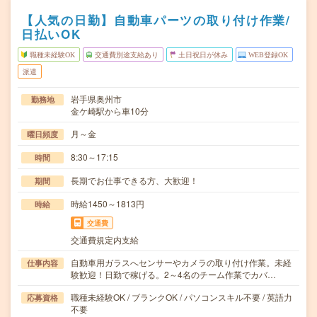
【人気の日勤】自動車パーツの取り付け作業/
日払いOK
職種未経験OK
交通費別途支給あり
土日祝日が休み
WEB登録OK
派遣
岩手県奥州市
勤務地
金ケ崎駅から車10分
月～金
曜日頻度
8:30～17:15
時間
長期でお仕事できる方、大歓迎！
期間
時給1450～1813円
時給
交通費
交通費規定内支給
自動車用ガラスへセンサーやカメラの取り付け作業。未経
仕事内容
験歓迎！日勤で稼げる。2～4名のチーム作業でカバ…
職種未経験OK / ブランクOK / パソコンスキル不要 / 英語力
応募資格
不要