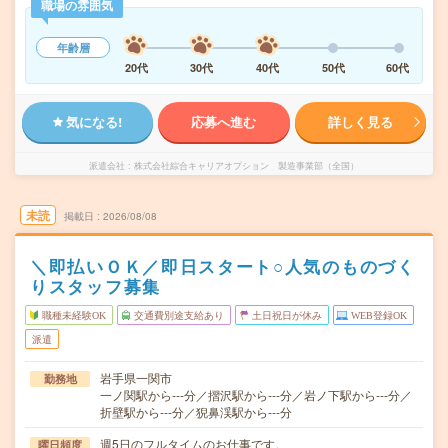
職場の雰囲気
年齢層
20代
30代
40代
50代
60代
気になる!
応募へ進む
詳しく見る
派遣会社
株式会社綜合キャリアオプション 製造事業部（全国）
未読
掲載日
2026/08/08
＼即払いＯＫ／即日スタート○人気のものづく
りスタッフ募集
職種未経験OK
交通費別途支給あり
土日祝日が休み
WEB登録OK
派遣
岩手県一関市
勤務地
一ノ関駅から---分／摺沢駅から---分／岩ノ下駅から---分／
折壁駅から---分／猊鼻渓駅から---分
週5日のフルタイムのお仕事です。
曜日頻度