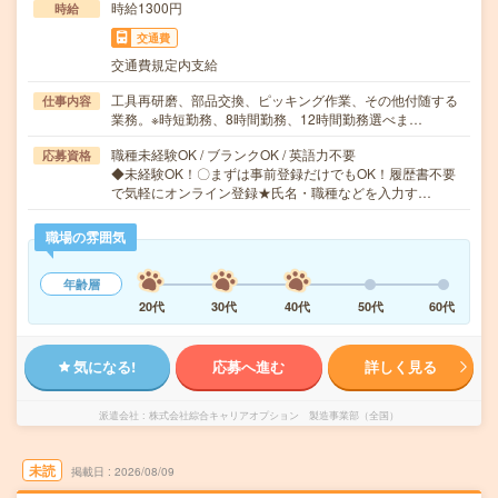
時給1300円
時給
交通費
交通費規定内支給
工具再研磨、部品交換、ピッキング作業、その他付随する
仕事内容
業務。※時短勤務、8時間勤務、12時間勤務選べま…
職種未経験OK / ブランクOK / 英語力不要
応募資格
◆未経験OK！〇まずは事前登録だけでもOK！履歴書不要
で気軽にオンライン登録★氏名・職種などを入力す…
職場の雰囲気
年齢層
20代
30代
40代
50代
60代
気になる!
応募へ進む
詳しく見る
派遣会社
株式会社綜合キャリアオプション 製造事業部（全国）
未読
掲載日
2026/08/09