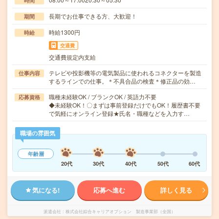
時間
長期でお仕事できる方、大歓迎！
期間
時給1300円
時給
交通費
交通費規定内支給
テレビや投影機等の電気製品に使われるコネクターを製造
仕事内容
するラインでの仕事。＊不具合品の検査＊修正品の効…
職種未経験OK / ブランクOK / 英語力不要
応募資格
◆未経験OK！〇まずは事前登録だけでもOK！履歴書不要
で気軽にオンライン登録★氏名・職種などを入力す…
職場の雰囲気
年齢層
20代
30代
40代
50代
60代
気になる!
応募へ進む
詳しく見る
派遣会社
株式会社綜合キャリアオプション 製造事業部（全国）