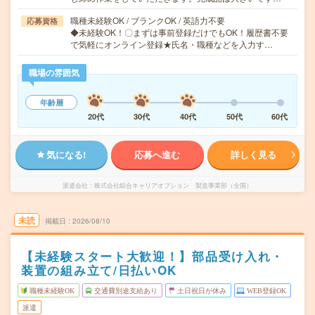
職種未経験OK / ブランクOK / 英語力不要
応募資格
◆未経験OK！〇まずは事前登録だけでもOK！履歴書不要
で気軽にオンライン登録★氏名・職種などを入力す…
職場の雰囲気
年齢層
20代
30代
40代
50代
60代
気になる!
応募へ進む
詳しく見る
派遣会社
株式会社綜合キャリアオプション 製造事業部（全国）
未読
掲載日
2026/08/10
【未経験スタート大歓迎！】部品受け入れ・
装置の組み立て/日払いOK
職種未経験OK
交通費別途支給あり
土日祝日が休み
WEB登録OK
派遣