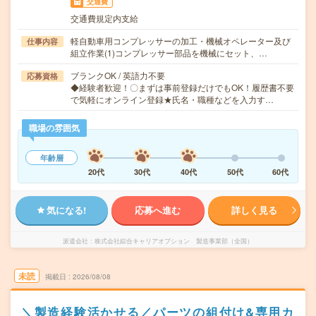
交通費
交通費規定内支給
軽自動車用コンプレッサーの加工・機械オペレーター及び
仕事内容
組立作業(1)コンプレッサー部品を機械にセット、…
ブランクOK / 英語力不要
応募資格
◆経験者歓迎！〇まずは事前登録だけでもOK！履歴書不要
で気軽にオンライン登録★氏名・職種などを入力す…
職場の雰囲気
年齢層
20代
30代
40代
50代
60代
気になる!
応募へ進む
詳しく見る
派遣会社
株式会社綜合キャリアオプション 製造事業部（全国）
未読
掲載日
2026/08/08
＼製造経験活かせる／パーツの組付け&専用カ