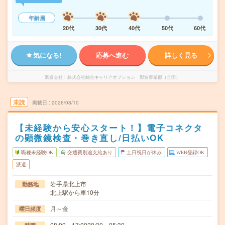
年齢層
20代
30代
40代
50代
60代
気になる!
応募へ進む
詳しく見る
派遣会社
株式会社綜合キャリアオプション 製造事業部（全国）
未読
掲載日
2026/08/10
【未経験から安心スタート！】電子コネクタ
の顕微鏡検査・巻き直し/日払いOK
職種未経験OK
交通費別途支給あり
土日祝日が休み
WEB登録OK
派遣
岩手県北上市
勤務地
北上駅から車10分
月～金
曜日頻度
08:00～17:0020:30～05:30