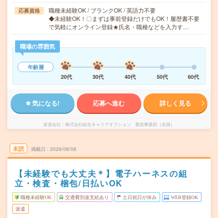
職種未経験OK / ブランクOK / 英語力不要
応募資格
◆未経験OK！〇まずは事前登録だけでもOK！履歴書不要
で気軽にオンライン登録★氏名・職種などを入力す…
職場の雰囲気
年齢層
20代
30代
40代
50代
60代
気になる!
応募へ進む
詳しく見る
派遣会社
株式会社綜合キャリアオプション 製造事業部（全国）
未読
掲載日
2026/08/08
【未経験でも大丈夫＊】電子ハーネスの組
立・検査・梱包/日払いOK
職種未経験OK
交通費別途支給あり
土日祝日が休み
WEB登録OK
派遣