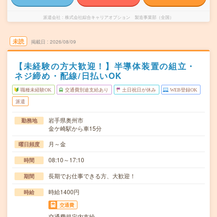
派遣会社
株式会社綜合キャリアオプション 製造事業部（全国）
未読
掲載日
2026/08/09
【未経験の方大歓迎！】半導体装置の組立・
ネジ締め・配線/日払いOK
職種未経験OK
交通費別途支給あり
土日祝日が休み
WEB登録OK
派遣
岩手県奥州市
勤務地
金ケ崎駅から車15分
月～金
曜日頻度
08:10～17:10
時間
長期でお仕事できる方、大歓迎！
期間
時給1400円
時給
交通費
交通費規定内支給