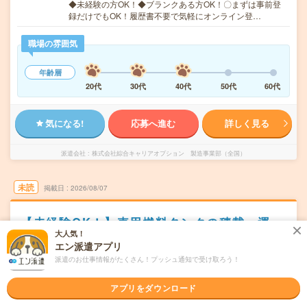
◆未経験の方OK！◆ブランクある方OK！〇まずは事前登
録だけでもOK！履歴書不要で気軽にオンライン登…
職場の雰囲気
年齢層
20代
30代
40代
50代
60代
気になる!
応募へ進む
詳しく見る
派遣会社
株式会社綜合キャリアオプション 製造事業部（全国）
未読
掲載日
2026/08/07
【未経験OK！】車用燃料タンクの積載・運
搬・空箱整理/日払いOK
大人気！
エン派遣アプリ
職種未経験OK
交通費別途支給あり
土日祝日が休み
WEB登録OK
派遣のお仕事情報がたくさん！プッシュ通知で受け取ろう！
派遣
アプリをダウンロード
岩手県胆沢郡
勤務地