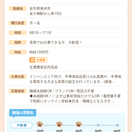
岩手県奥州市
勤務地
金ケ崎駅から車15分
月～金
曜日頻度
08:10～17:10
時間
長期でお仕事できる方、大歓迎！
期間
時給1350円
時給
交通費
交通費規定内支給
クリーンエリア内で、半導体部品受け入れ業務や、半導体
仕事内容
を製造する大きな装置の組立を行っています。(家族…
職種未経験OK / ブランクOK / 英語力不要
応募資格
◆未経験OK！〇まずは事前登録だけでもOK！履歴書不要
で気軽にオンライン登録★氏名・職種などを入力す…
職場の雰囲気
年齢層
20代
30代
40代
50代
60代