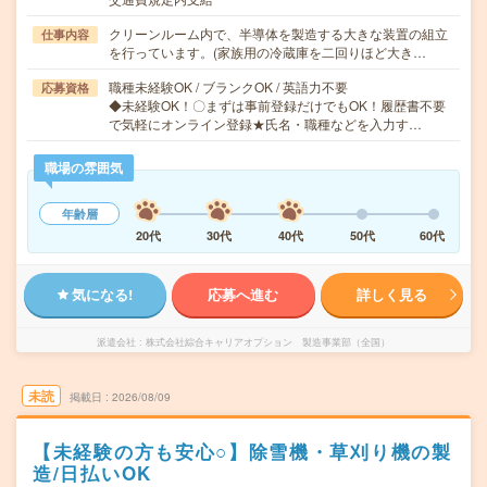
クリーンルーム内で、半導体を製造する大きな装置の組立
仕事内容
を行っています。(家族用の冷蔵庫を二回りほど大き…
職種未経験OK / ブランクOK / 英語力不要
応募資格
◆未経験OK！〇まずは事前登録だけでもOK！履歴書不要
で気軽にオンライン登録★氏名・職種などを入力す…
職場の雰囲気
年齢層
20代
30代
40代
50代
60代
気になる!
応募へ進む
詳しく見る
派遣会社
株式会社綜合キャリアオプション 製造事業部（全国）
未読
掲載日
2026/08/09
【未経験の方も安心○】除雪機・草刈り機の製
造/日払いOK