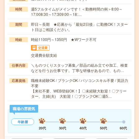
週5フルタイムがメインです！＜勤務時間の例＞8:00～
時間
17:008:30～17:309:00～18:…
即日～長期 ★応募から「最短2日後」に勤務OK！スター
期間
ト日はご相談ください。
時給1100円～1350円 ★Wワーク不可
時給
交通費
交通費全額支給
＼ものづくりスタッフ募集／部品の組み立てや加工、検査
仕事内容
などを行うお仕事です。丁寧な研修があるので、もの…
職種未経験OK / ブランクOK / パソコンスキル不要 / 英語力
応募資格
不要
【来社不要、WEB登録OK！】〇未経験大歓迎！〇フリー
ター、主婦(夫) 大歓迎！〇ブランクOK〇週5…
職場の雰囲気
年齢層
20代
30代
40代
50代
60代