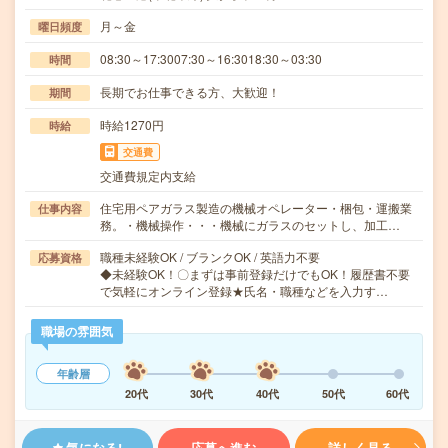
月～金
曜日頻度
08:30～17:3007:30～16:3018:30～03:30
時間
長期でお仕事できる方、大歓迎！
期間
時給1270円
時給
交通費
交通費規定内支給
住宅用ペアガラス製造の機械オペレーター・梱包・運搬業
仕事内容
務。・機械操作・・・機械にガラスのセットし、加工…
職種未経験OK / ブランクOK / 英語力不要
応募資格
◆未経験OK！〇まずは事前登録だけでもOK！履歴書不要
で気軽にオンライン登録★氏名・職種などを入力す…
職場の雰囲気
年齢層
20代
30代
40代
50代
60代
気になる!
応募へ進む
詳しく見る