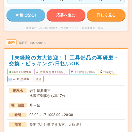
気になる!
応募へ進む
詳しく見る
派遣会社
株式会社綜合キャリアオプション 製造事業部（全国）
未読
掲載日
2026/08/09
【未経験の方大歓迎！】工具部品の再研磨・
交換・ピッキング/日払いOK
職種未経験OK
交通費別途支給あり
土日祝日が休み
残業なし
WEB登録OK
派遣
岩手県奥州市
勤務地
水沢江刺駅から車17分
月～金
曜日頻度
08:00～17:1008:00～20:30
時間
長期でお仕事できる方、大歓迎！
期間