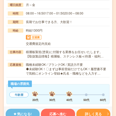
月～金
曜日頻度
08:00～16:5017:00～01:5020:00～08:00
時間
長期でお仕事できる方、大歓迎！
期間
時給1300円
時給
交通費
交通費規定内支給
積層板製造(塗装)に付随する業務をお任せいたします。
仕事内容
【取扱製品情報】積層板、ステンレス板≪待遇・福利…
職種未経験OK / ブランクOK / 英語力不要
応募資格
◆未経験OK！〇まずは事前登録だけでもOK！履歴書不要
で気軽にオンライン登録★氏名・職種などを入力す…
職場の雰囲気
年齢層
20代
30代
40代
50代
60代
気になる!
応募へ進む
詳しく見る