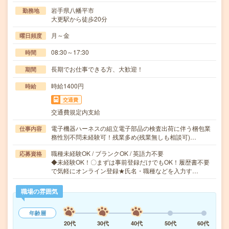
岩手県八幡平市
勤務地
大更駅から徒歩20分
月～金
曜日頻度
08:30～17:30
時間
長期でお仕事できる方、大歓迎！
期間
時給1400円
時給
交通費
交通費規定内支給
電子機器ハーネスの組立電子部品の検査出荷に伴う梱包業
仕事内容
務性別不問未経験可！残業多め(残業無しも相談可)…
職種未経験OK / ブランクOK / 英語力不要
応募資格
◆未経験OK！〇まずは事前登録だけでもOK！履歴書不要
で気軽にオンライン登録★氏名・職種などを入力す…
職場の雰囲気
年齢層
20代
30代
40代
50代
60代