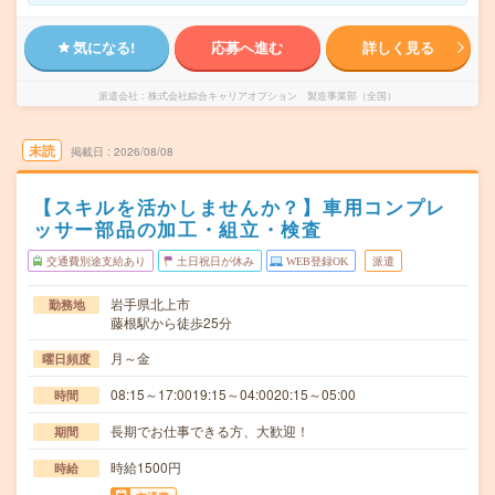
気になる!
応募へ進む
詳しく見る
派遣会社
株式会社綜合キャリアオプション 製造事業部（全国）
未読
掲載日
2026/08/08
【スキルを活かしませんか？】車用コンプレ
ッサー部品の加工・組立・検査
交通費別途支給あり
土日祝日が休み
WEB登録OK
派遣
岩手県北上市
勤務地
藤根駅から徒歩25分
月～金
曜日頻度
08:15～17:0019:15～04:0020:15～05:00
時間
長期でお仕事できる方、大歓迎！
期間
時給1500円
時給