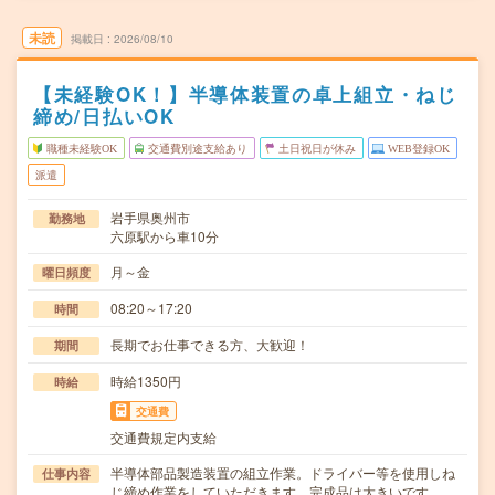
未読
掲載日
2026/08/10
【未経験OK！】半導体装置の卓上組立・ねじ
締め/日払いOK
職種未経験OK
交通費別途支給あり
土日祝日が休み
WEB登録OK
派遣
岩手県奥州市
勤務地
六原駅から車10分
月～金
曜日頻度
08:20～17:20
時間
長期でお仕事できる方、大歓迎！
期間
時給1350円
時給
交通費
交通費規定内支給
半導体部品製造装置の組立作業。ドライバー等を使用しね
仕事内容
じ締め作業をしていただきます。完成品は大きいです…