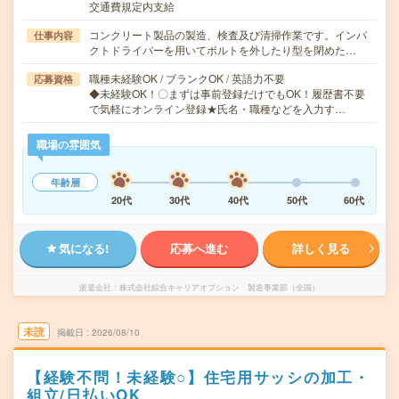
交通費規定内支給
コンクリート製品の製造、検査及び清掃作業です。インパ
仕事内容
クトドライバーを用いてボルトを外したり型を閉めた…
職種未経験OK / ブランクOK / 英語力不要
応募資格
◆未経験OK！〇まずは事前登録だけでもOK！履歴書不要
で気軽にオンライン登録★氏名・職種などを入力す…
職場の雰囲気
年齢層
20代
30代
40代
50代
60代
気になる!
応募へ進む
詳しく見る
派遣会社
株式会社綜合キャリアオプション 製造事業部（全国）
未読
掲載日
2026/08/10
【経験不問！未経験○】住宅用サッシの加工・
組立/日払いOK