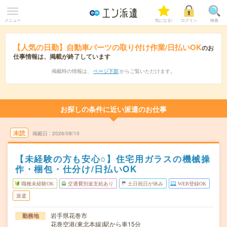
メニュー
気になる!
ログイン
検索
【人気の日勤】自動車パーツの取り付け作業/日払いOK
のお
仕事情報は、掲載が終了しています
掲載時の情報は、
ページ下部
からご覧いただけます。
お探しの条件に近い派遣のお仕事
未読
掲載日
2026/08/10
【未経験の方も安心○】住宅用ガラスの機械操
作・梱包・仕分け/日払いOK
職種未経験OK
交通費別途支給あり
土日祝日が休み
WEB登録OK
派遣
岩手県花巻市
勤務地
花巻空港(東北本線)駅から車15分