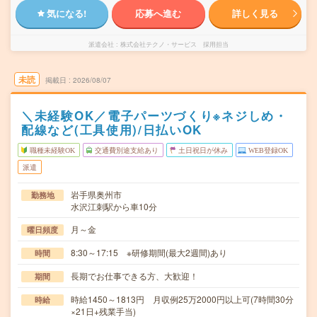
気になる!
応募へ進む
詳しく見る
派遣会社
株式会社テクノ・サービス 採用担当
未読
掲載日
2026/08/07
＼未経験OK／電子パーツづくり※ネジしめ・
配線など(工具使用)/日払いOK
職種未経験OK
交通費別途支給あり
土日祝日が休み
WEB登録OK
派遣
岩手県奥州市
勤務地
水沢江刺駅から車10分
月～金
曜日頻度
8:30～17:15 ※研修期間(最大2週間)あり
時間
長期でお仕事できる方、大歓迎！
期間
時給1450～1813円 月収例25万2000円以上可(7時間30分
時給
×21日+残業手当)