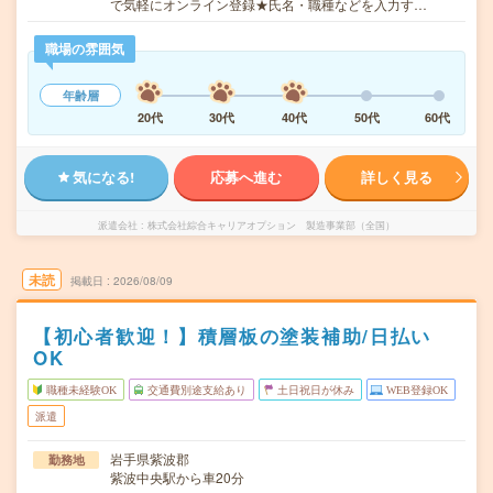
で気軽にオンライン登録★氏名・職種などを入力す…
職場の雰囲気
年齢層
20代
30代
40代
50代
60代
気になる!
応募へ進む
詳しく見る
派遣会社
株式会社綜合キャリアオプション 製造事業部（全国）
未読
掲載日
2026/08/09
【初心者歓迎！】積層板の塗装補助/日払い
OK
職種未経験OK
交通費別途支給あり
土日祝日が休み
WEB登録OK
派遣
岩手県紫波郡
勤務地
紫波中央駅から車20分