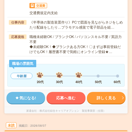
交通費
交通費規定内支給
《半導体の製造装置作り》PCで図面を見ながらネジをしめ
仕事内容
たり配線をしたり…プラモデル感覚で電子部品を組…
職種未経験OK / ブランクOK / パソコンスキル不要 / 英語力
応募資格
不要
◆未経験OK！◆ブランクある方OK！〇まずは事前登録だ
けでもOK！履歴書不要で気軽にオンライン登録★…
職場の雰囲気
年齢層
20代
30代
40代
50代
60代
気になる!
応募へ進む
詳しく見る
派遣会社
株式会社綜合キャリアオプション 製造事業部（全国）
未読
掲載日
2026/08/07