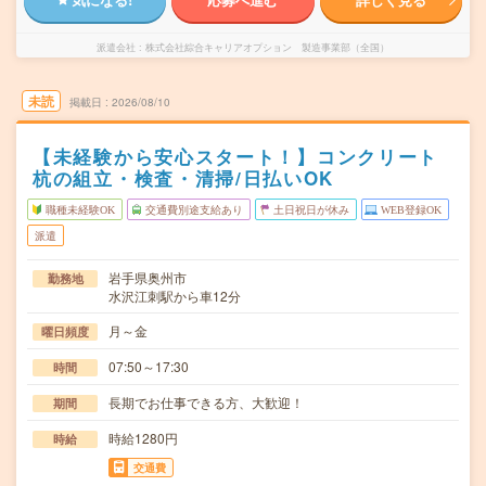
派遣会社
株式会社綜合キャリアオプション 製造事業部（全国）
未読
掲載日
2026/08/10
【未経験から安心スタート！】コンクリート
杭の組立・検査・清掃/日払いOK
職種未経験OK
交通費別途支給あり
土日祝日が休み
WEB登録OK
派遣
岩手県奥州市
勤務地
水沢江刺駅から車12分
月～金
曜日頻度
07:50～17:30
時間
長期でお仕事できる方、大歓迎！
期間
時給1280円
時給
交通費