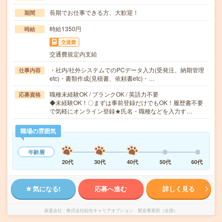
長期でお仕事できる方、大歓迎！
期間
時給1350円
時給
交通費
交通費規定内支給
・社内/社外システムでのPCデータ入力(受発注、納期管理
仕事内容
etc)・書類作成(見積書、依頼書etc)・…
職種未経験OK / ブランクOK / 英語力不要
応募資格
◆未経験OK！〇まずは事前登録だけでもOK！履歴書不要
で気軽にオンライン登録★氏名・職種などを入力す…
職場の雰囲気
年齢層
20代
30代
40代
50代
60代
気になる!
応募へ進む
詳しく見る
派遣会社
株式会社綜合キャリアオプション 製造事業部（全国）