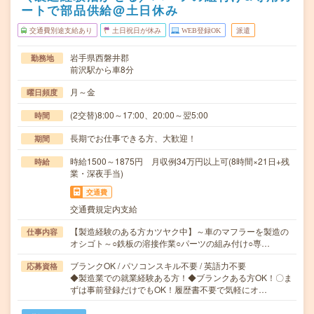
ートで部品供給@土日休み
交通費別途支給あり
土日祝日が休み
WEB登録OK
派遣
岩手県西磐井郡
勤務地
前沢駅から車8分
月～金
曜日頻度
(2交替)8:00～17:00、20:00～翌5:00
時間
長期でお仕事できる方、大歓迎！
期間
時給1500～1875円 月収例34万円以上可(8時間×21日+残
時給
業・深夜手当)
交通費
交通費規定内支給
【製造経験のある方カツヤク中】～車のマフラーを製造の
仕事内容
オシゴト～○鉄板の溶接作業○パーツの組み付け○専…
ブランクOK / パソコンスキル不要 / 英語力不要
応募資格
◆製造業での就業経験ある方！◆ブランクある方OK！〇ま
ずは事前登録だけでもOK！履歴書不要で気軽にオ…