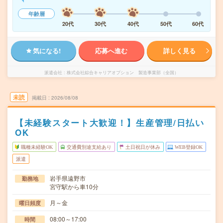
年齢層
20代
30代
40代
50代
60代
気になる!
応募へ進む
詳しく見る
派遣会社
株式会社綜合キャリアオプション 製造事業部（全国）
未読
掲載日
2026/08/08
【未経験スタート大歓迎！】生産管理/日払い
OK
職種未経験OK
交通費別途支給あり
土日祝日が休み
WEB登録OK
派遣
岩手県遠野市
勤務地
宮守駅から車10分
月～金
曜日頻度
08:00～17:00
時間