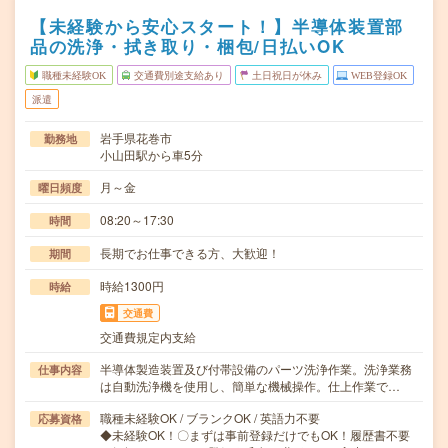
【未経験から安心スタート！】半導体装置部
品の洗浄・拭き取り・梱包/日払いOK
職種未経験OK
交通費別途支給あり
土日祝日が休み
WEB登録OK
派遣
岩手県花巻市
勤務地
小山田駅から車5分
月～金
曜日頻度
08:20～17:30
時間
長期でお仕事できる方、大歓迎！
期間
時給1300円
時給
交通費
交通費規定内支給
半導体製造装置及び付帯設備のパーツ洗浄作業。洗浄業務
仕事内容
は自動洗浄機を使用し、簡単な機械操作。仕上作業で…
職種未経験OK / ブランクOK / 英語力不要
応募資格
◆未経験OK！〇まずは事前登録だけでもOK！履歴書不要