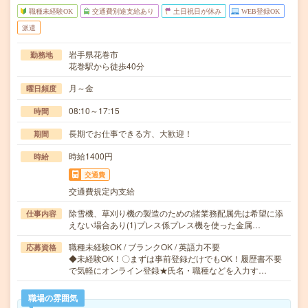
職種未経験OK
交通費別途支給あり
土日祝日が休み
WEB登録OK
派遣
岩手県花巻市
勤務地
花巻駅から徒歩40分
月～金
曜日頻度
08:10～17:15
時間
長期でお仕事できる方、大歓迎！
期間
時給1400円
時給
交通費
交通費規定内支給
除雪機、草刈り機の製造のための諸業務配属先は希望に添
仕事内容
えない場合あり(1)プレス係プレス機を使った金属…
職種未経験OK / ブランクOK / 英語力不要
応募資格
◆未経験OK！〇まずは事前登録だけでもOK！履歴書不要
で気軽にオンライン登録★氏名・職種などを入力す…
職場の雰囲気