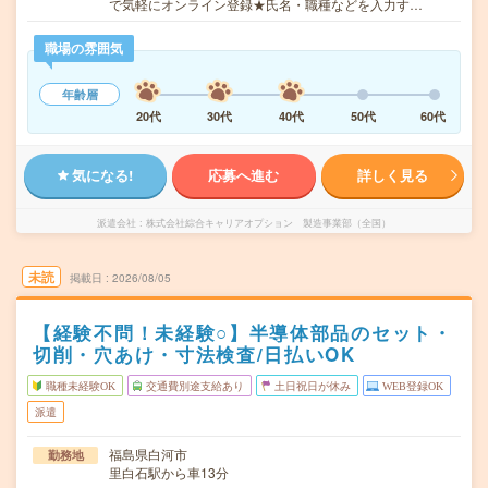
で気軽にオンライン登録★氏名・職種などを入力す…
職場の雰囲気
年齢層
20代
30代
40代
50代
60代
気になる!
応募へ進む
詳しく見る
派遣会社
株式会社綜合キャリアオプション 製造事業部（全国）
未読
掲載日
2026/08/05
【経験不問！未経験○】半導体部品のセット・
切削・穴あけ・寸法検査/日払いOK
職種未経験OK
交通費別途支給あり
土日祝日が休み
WEB登録OK
派遣
福島県白河市
勤務地
里白石駅から車13分