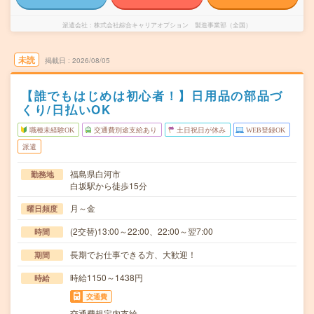
派遣会社
株式会社綜合キャリアオプション 製造事業部（全国）
未読
掲載日
2026/08/05
【誰でもはじめは初心者！】日用品の部品づ
くり/日払いOK
職種未経験OK
交通費別途支給あり
土日祝日が休み
WEB登録OK
派遣
福島県白河市
勤務地
白坂駅から徒歩15分
月～金
曜日頻度
(2交替)13:00～22:00、22:00～翌7:00
時間
長期でお仕事できる方、大歓迎！
期間
時給1150～1438円
時給
交通費
交通費規定内支給