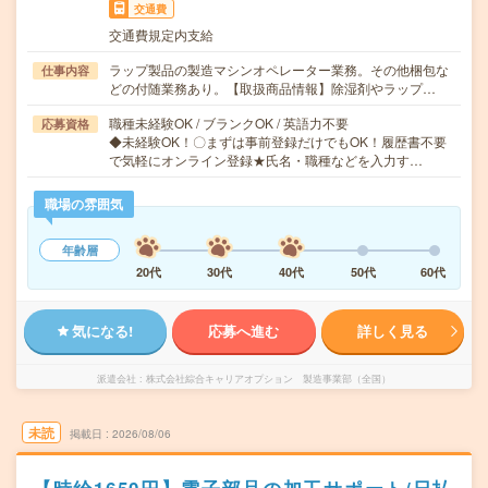
交通費
交通費規定内支給
ラップ製品の製造マシンオペレーター業務。その他梱包な
仕事内容
どの付随業務あり。【取扱商品情報】除湿剤やラップ…
職種未経験OK / ブランクOK / 英語力不要
応募資格
◆未経験OK！〇まずは事前登録だけでもOK！履歴書不要
で気軽にオンライン登録★氏名・職種などを入力す…
職場の雰囲気
年齢層
20代
30代
40代
50代
60代
気になる!
応募へ進む
詳しく見る
派遣会社
株式会社綜合キャリアオプション 製造事業部（全国）
未読
掲載日
2026/08/06