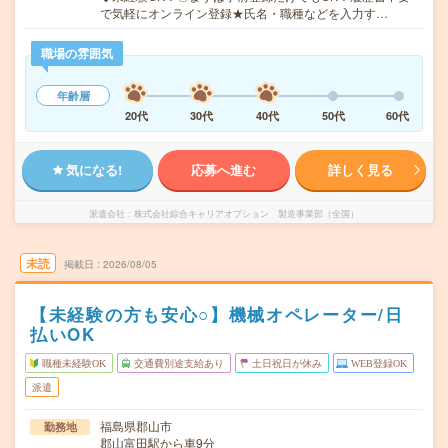
で気軽にオンライン登録★氏名・職種などを入力す…
職場の雰囲気
年齢層
20代
30代
40代
50代
60代
気になる!
応募へ進む
詳しく見る
派遣会社
株式会社綜合キャリアオプション 製造事業部（全国）
未読
掲載日
2026/08/05
【未経験の方も安心○】機械オペレーター/日
払いOK
職種未経験OK
交通費別途支給あり
土日祝日が休み
WEB登録OK
派遣
福島県郡山市
勤務地
郡山富田駅から車9分