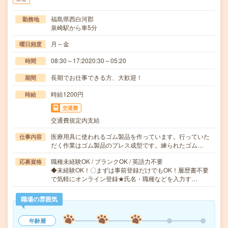
福島県西白河郡
勤務地
泉崎駅から車5分
月～金
曜日頻度
08:30～17:2020:30～05:20
時間
長期でお仕事できる方、大歓迎！
期間
時給1200円
時給
交通費
交通費規定内支給
医療用具に使われるゴム製品を作っています。行っていた
仕事内容
だく作業はゴム製品のプレス成型です。練られたゴム…
職種未経験OK / ブランクOK / 英語力不要
応募資格
◆未経験OK！〇まずは事前登録だけでもOK！履歴書不要
で気軽にオンライン登録★氏名・職種などを入力す…
職場の雰囲気
年齢層