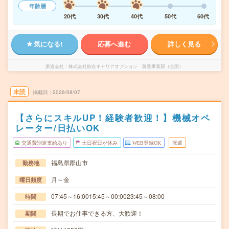
年齢層
20代
30代
40代
50代
60代
気になる!
応募へ進む
詳しく見る
派遣会社
株式会社綜合キャリアオプション 製造事業部（全国）
未読
掲載日
2026/08/07
【さらにスキルUP！経験者歓迎！】機械オペ
レーター/日払いOK
交通費別途支給あり
土日祝日が休み
WEB登録OK
派遣
福島県郡山市
勤務地
月～金
曜日頻度
07:45～16:0015:45～00:0023:45～08:00
時間
長期でお仕事できる方、大歓迎！
期間