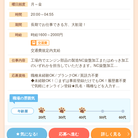
月～金
曜日頻度
20:00～04:55
時間
長期でお仕事できる方、大歓迎！
期間
時給1600～2000円
時給
交通費
交通費規定内支給
工場内でエンジン部品の製造NC旋盤加工またはめっき加工
仕事内容
のいずれかを担当していただきます。NC旋盤加工…
職種未経験OK / ブランクOK / 英語力不要
応募資格
◆未経験OK！〇まずは事前登録だけでもOK！履歴書不要
で気軽にオンライン登録★氏名・職種などを入力す…
職場の雰囲気
年齢層
20代
30代
40代
50代
60代
気になる!
応募へ進む
詳しく見る