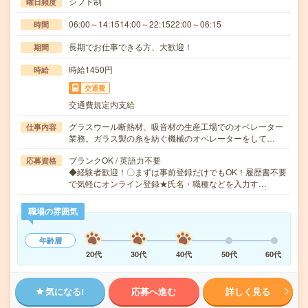
シフト制
曜日頻度
06:00～14:1514:00～22:1522:00～06:15
時間
長期でお仕事できる方、大歓迎！
期間
時給1450円
時給
交通費
交通費規定内支給
グラスウール断熱材、吸音材の生産工場でのオペレーター
仕事内容
業務。ガラス製の糸を紡ぐ機械のオペレーターをして…
ブランクOK / 英語力不要
応募資格
◆経験者歓迎！〇まずは事前登録だけでもOK！履歴書不要
で気軽にオンライン登録★氏名・職種などを入力す…
職場の雰囲気
年齢層
20代
30代
40代
50代
60代
気になる!
応募へ進む
詳しく見る