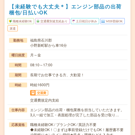
【未経験でも大丈夫＊】エンジン部品の出荷
梱包/日払いOK
職種未経験OK
交通費別途支給あり
土日祝日が休み
WEB登録OK
派遣
福島県石川郡
勤務地
小野新町駅から車16分
月～金
曜日頻度
08:10～17:00
時間
長期でお仕事できる方、大歓迎！
期間
時給1600円
時給
交通費
交通費規定内支給
エンジン部品の出荷・梱包業務を担当していただきます。
仕事内容
3人一組で加工・表面処理が完了した部品を受け取り…
職種未経験OK / ブランクOK / 英語力不要
応募資格
◆未経験OK！〇まずは事前登録だけでもOK！履歴書不要
で気軽にオンライン登録★氏名・職種などを入力す…