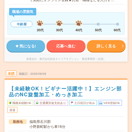
職場の雰囲気
年齢層
20代
30代
40代
50代
60代
気になる!
応募へ進む
詳しく見る
派遣会社
株式会社綜合キャリアオプション 製造事業部（全国）
未読
掲載日
2026/08/06
【未経験OK！ビギナー活躍中！】エンジン部
品のNC旋盤加工・めっき加工
職種未経験OK
交通費別途支給あり
土日祝日が休み
WEB登録OK
派遣
福島県石川郡
勤務地
小野新町駅から車16分