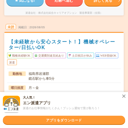
気になる!
応募へ進む
詳しく見る
派遣会社
株式会社綜合キャリアオプション 製造事業部（全国）
未読
掲載日
2026/08/05
【未経験から安心スタート！】機械オペレー
ター/日払いOK
職種未経験OK
交通費別途支給あり
土日祝日が休み
WEB登録OK
派遣
福島県岩瀬郡
勤務地
鏡石駅から車5分
月～金
曜日頻度
08:00～16:5006:00～14:2014:00～22:20
時間
大人気！
エン派遣アプリ
長期でお仕事できる方、大歓迎！
期間
派遣のお仕事情報がたくさん！プッシュ通知で受け取ろう！
時給1200円
時給
アプリをダウンロード
交通費