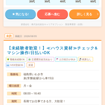
20代
30代
40代
50代
60代
気になる!
応募へ進む
詳しく見る
派遣会社
株式会社綜合キャリアオプション 製造事業部（全国）
未読
掲載日
2026/08/05
【未経験者歓迎！】≪ハウス資材≫チェック&
マシン操作/日払いOK
職種未経験OK
交通費別途支給あり
土日祝日が休み
残業なし
WEB登録OK
派遣
福島県いわき市
勤務地
泉(常磐線)駅から車15分
月～金
曜日頻度
08:00～16:40
時間
長期でお仕事できる方、大歓迎！
期間