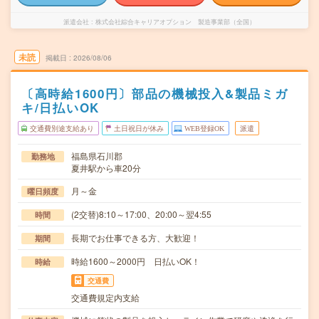
派遣会社
株式会社綜合キャリアオプション 製造事業部（全国）
未読
掲載日
2026/08/06
〔高時給1600円〕部品の機械投入&製品ミガ
キ/日払いOK
交通費別途支給あり
土日祝日が休み
WEB登録OK
派遣
福島県石川郡
勤務地
夏井駅から車20分
月～金
曜日頻度
(2交替)8:10～17:00、20:00～翌4:55
時間
長期でお仕事できる方、大歓迎！
期間
時給1600～2000円 日払いOK！
時給
交通費
交通費規定内支給