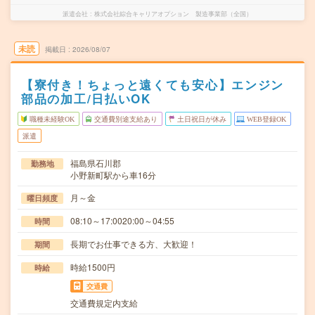
派遣会社
株式会社綜合キャリアオプション 製造事業部（全国）
未読
掲載日
2026/08/07
【寮付き！ちょっと遠くても安心】エンジン
部品の加工/日払いOK
職種未経験OK
交通費別途支給あり
土日祝日が休み
WEB登録OK
派遣
福島県石川郡
勤務地
小野新町駅から車16分
月～金
曜日頻度
08:10～17:0020:00～04:55
時間
長期でお仕事できる方、大歓迎！
期間
時給1500円
時給
交通費
交通費規定内支給