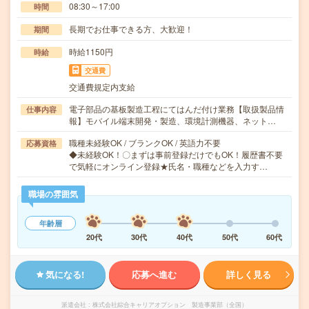
08:30～17:00
時間
長期でお仕事できる方、大歓迎！
期間
時給1150円
時給
交通費
交通費規定内支給
電子部品の基板製造工程にてはんだ付け業務【取扱製品情
仕事内容
報】モバイル端末開発・製造、環境計測機器、ネット…
職種未経験OK / ブランクOK / 英語力不要
応募資格
◆未経験OK！〇まずは事前登録だけでもOK！履歴書不要
で気軽にオンライン登録★氏名・職種などを入力す…
職場の雰囲気
年齢層
20代
30代
40代
50代
60代
気になる!
応募へ進む
詳しく見る
派遣会社
株式会社綜合キャリアオプション 製造事業部（全国）