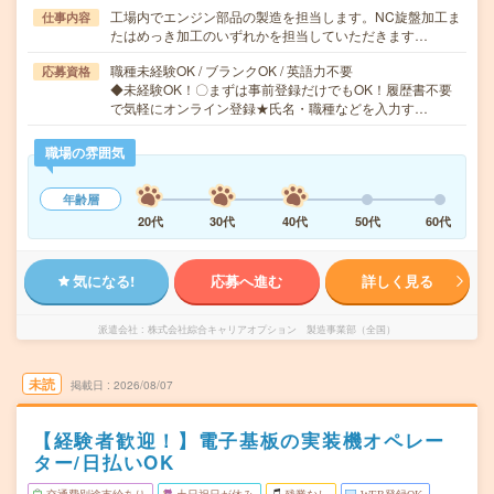
工場内でエンジン部品の製造を担当します。NC旋盤加工ま
仕事内容
たはめっき加工のいずれかを担当していただきます…
職種未経験OK / ブランクOK / 英語力不要
応募資格
◆未経験OK！〇まずは事前登録だけでもOK！履歴書不要
で気軽にオンライン登録★氏名・職種などを入力す…
職場の雰囲気
年齢層
20代
30代
40代
50代
60代
気になる!
応募へ進む
詳しく見る
派遣会社
株式会社綜合キャリアオプション 製造事業部（全国）
未読
掲載日
2026/08/07
【経験者歓迎！】電子基板の実装機オペレー
ター/日払いOK