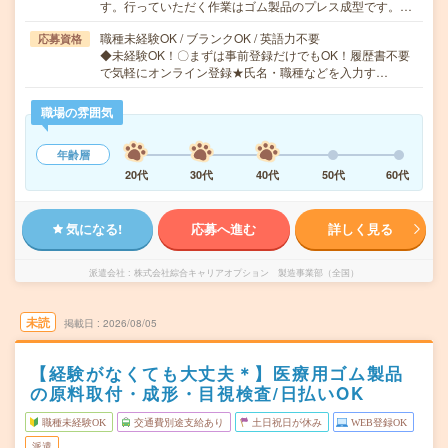
す。行っていただく作業はゴム製品のプレス成型です。…
職種未経験OK / ブランクOK / 英語力不要
応募資格
◆未経験OK！〇まずは事前登録だけでもOK！履歴書不要
で気軽にオンライン登録★氏名・職種などを入力す…
職場の雰囲気
年齢層
20代
30代
40代
50代
60代
気になる!
応募へ進む
詳しく見る
派遣会社
株式会社綜合キャリアオプション 製造事業部（全国）
未読
掲載日
2026/08/05
【経験がなくても大丈夫＊】医療用ゴム製品
の原料取付・成形・目視検査/日払いOK
職種未経験OK
交通費別途支給あり
土日祝日が休み
WEB登録OK
派遣