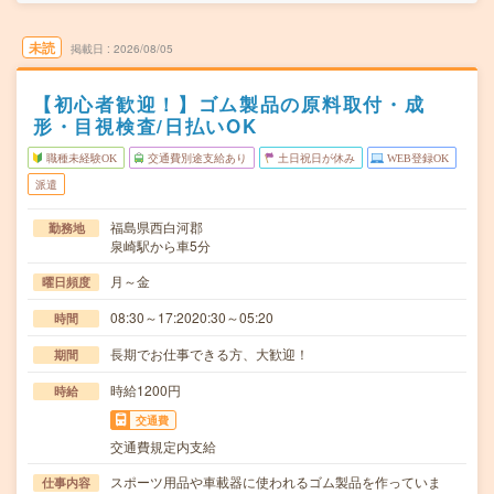
未読
掲載日
2026/08/05
【初心者歓迎！】ゴム製品の原料取付・成
形・目視検査/日払いOK
職種未経験OK
交通費別途支給あり
土日祝日が休み
WEB登録OK
派遣
福島県西白河郡
勤務地
泉崎駅から車5分
月～金
曜日頻度
08:30～17:2020:30～05:20
時間
長期でお仕事できる方、大歓迎！
期間
時給1200円
時給
交通費
交通費規定内支給
スポーツ用品や車載器に使われるゴム製品を作っていま
仕事内容