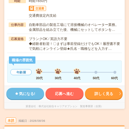
時給1650円
時給
交通費
交通費規定内支給
自動車部品の製造工場にて溶接機械のオペレーター業務。
仕事内容
金属部品を組み立てた後、機械にセットしてボタンを…
ブランクOK / 英語力不要
応募資格
◆経験者歓迎！〇まずは事前登録だけでもOK！履歴書不要
で気軽にオンライン登録★氏名・職種などを入力す…
職場の雰囲気
年齢層
20代
30代
40代
50代
60代
気になる!
応募へ進む
詳しく見る
派遣会社
株式会社綜合キャリアオプション 製造事業部（全国）
未読
掲載日
2026/08/06