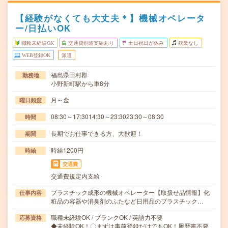
【経験がなくても大丈夫＊】機械オペレータ
ー/日払いOK
職種未経験OK
交通費別途支給あり
土日祝日が休み
残業なし
WEB登録OK
派遣
福島県田村郡
勤務地
小野新町駅から車8分
月～金
曜日頻度
08:30～17:3014:30～23:3023:30～08:30
時間
長期でお仕事できる方、大歓迎！
期間
時給1200円
時給
交通費
交通費規定内支給
プラスチック成形の機械オペレーター【取扱せ品情報】化
仕事内容
粧品の容器や消臭剤のふたなど日用品のプラスチック…
職種未経験OK / ブランクOK / 英語力不要
応募資格
◆未経験OK！〇まずは事前登録だけでもOK！履歴書不要