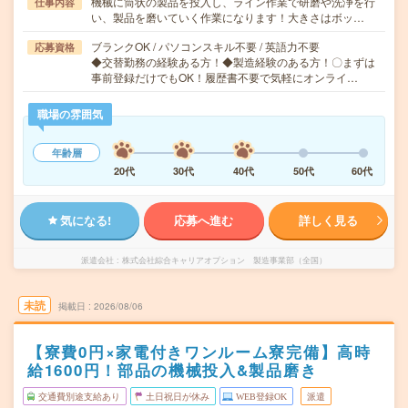
機械に筒状の製品を投入し、ライン作業で研磨や洗浄を行
仕事内容
い、製品を磨いていく作業になります！大きさはボッ…
ブランクOK / パソコンスキル不要 / 英語力不要
応募資格
◆交替勤務の経験ある方！◆製造経験のある方！〇まずは
事前登録だけでもOK！履歴書不要で気軽にオンライ…
職場の雰囲気
年齢層
20代
30代
40代
50代
60代
気になる!
応募へ進む
詳しく見る
派遣会社
株式会社綜合キャリアオプション 製造事業部（全国）
未読
掲載日
2026/08/06
【寮費0円×家電付きワンルーム寮完備】高時
給1600円！部品の機械投入&製品磨き
交通費別途支給あり
土日祝日が休み
WEB登録OK
派遣