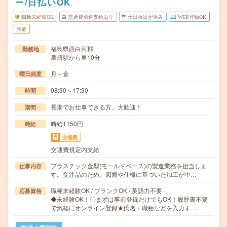
ー/日払いOK
職種未経験OK
交通費別途支給あり
土日祝日が休み
WEB登録OK
派遣
福島県西白河郡
勤務地
泉崎駅から車10分
月～金
曜日頻度
08:30～17:30
時間
長期でお仕事できる方、大歓迎！
期間
時給1150円
時給
交通費
交通費規定内支給
プラスチック金型(モールドベース)の製造業務を担当しま
仕事内容
す。受注品のため、図面や仕様に基づいた加工が中…
職種未経験OK / ブランクOK / 英語力不要
応募資格
◆未経験OK！〇まずは事前登録だけでもOK！履歴書不要
で気軽にオンライン登録★氏名・職種などを入力す…