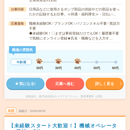
日用品などに使用さるポンプ部品の供給やどの部品を使っ
仕事内容
たかの記録するお仕事。≪待遇・福利厚生≫・日払い…
職種未経験OK / ブランクOK / パソコンスキル不要 / 英語力
応募資格
不要
◆未経験OK！〇まずは事前登録だけでもOK！履歴書不要
で気軽にオンライン登録★氏名・職種などを入力す…
職場の雰囲気
年齢層
20代
30代
40代
50代
60代
気になる!
応募へ進む
詳しく見る
派遣会社
株式会社綜合キャリアオプション 製造事業部（全国）
未読
掲載日
2026/08/05
【未経験スタート大歓迎！】機械オペレータ