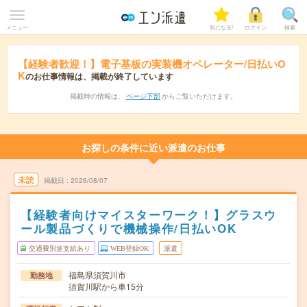
メニュー
気になる!
ログイン
検索
【経験者歓迎！】電子基板の実装機オペレーター/日払いO
K
のお仕事情報は、掲載が終了しています
掲載時の情報は、
ページ下部
からご覧いただけます。
お探しの条件に近い派遣のお仕事
未読
掲載日
2026/08/07
【経験者向けマイスターワーク！】グラスウ
ール製品づくりで機械操作/日払いOK
交通費別途支給あり
WEB登録OK
派遣
福島県須賀川市
勤務地
須賀川駅から車15分