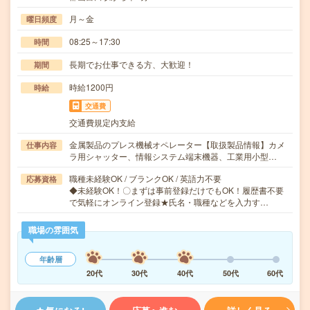
月～金
曜日頻度
08:25～17:30
時間
長期でお仕事できる方、大歓迎！
期間
時給1200円
時給
交通費
交通費規定内支給
金属製品のプレス機械オペレーター【取扱製品情報】カメ
仕事内容
ラ用シャッター、情報システム端末機器、工業用小型…
職種未経験OK / ブランクOK / 英語力不要
応募資格
◆未経験OK！〇まずは事前登録だけでもOK！履歴書不要
で気軽にオンライン登録★氏名・職種などを入力す…
職場の雰囲気
年齢層
20代
30代
40代
50代
60代