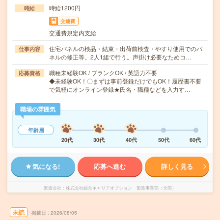
時給1200円
時給
交通費
交通費規定内支給
住宅パネルの検品・結束・出荷前検査・やすり使用でのパ
仕事内容
ネルの修正等。2人1組で行う。声掛け必要なためコ…
職種未経験OK / ブランクOK / 英語力不要
応募資格
◆未経験OK！〇まずは事前登録だけでもOK！履歴書不要
で気軽にオンライン登録★氏名・職種などを入力す…
職場の雰囲気
年齢層
20代
30代
40代
50代
60代
気になる!
応募へ進む
詳しく見る
派遣会社
株式会社綜合キャリアオプション 製造事業部（全国）
未読
掲載日
2026/08/05