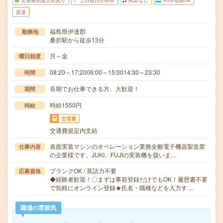
交通費別途支給あり
土日祝日が休み
残業なし
WEB登録OK
派遣
福島県伊達郡
勤務地
桑折駅から徒歩13分
月～金
曜日頻度
08:20～17:2006:00～15:0014:30～23:30
時間
長期でお仕事できる方、大歓迎！
期間
時給1550円
時給
交通費
交通費規定内支給
表面実装マシンのオペレーション業務全般電子機器製造業
仕事内容
の企業様です。JUKI、FUJIの実装機を扱いま…
ブランクOK / 英語力不要
応募資格
◆経験者歓迎！〇まずは事前登録だけでもOK！履歴書不要
で気軽にオンライン登録★氏名・職種などを入力す…
職場の雰囲気