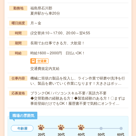
福島県石川郡
勤務地
夏井駅から車20分
月～金
曜日頻度
(2交替)8:10～17:00、20:00～翌4:55
時間
長期でお仕事できる方、大歓迎！
期間
時給1600～2000円 日払いOK！
時給
交通費
交通費規定内支給
機械に筒状の製品を投入し、ライン作業で研磨や洗浄を行
仕事内容
い、製品を磨いていく作業になります！大きさはボッ…
ブランクOK / パソコンスキル不要 / 英語力不要
応募資格
◆交替勤務の経験ある方！◆製造経験のある方！〇まずは
事前登録だけでもOK！履歴書不要で気軽にオンライ…
職場の雰囲気
年齢層
20代
30代
40代
50代
60代