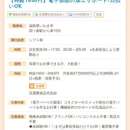
【時給1650円】電子部品の加工サポート/日払
いOK
職種未経験OK
交通費別途支給あり
WEB登録OK
派遣
福島県いわき市
勤務地
四ツ倉駅から車10分
シフト制
曜日頻度
(2交替)8:30～17:30、20:30～翌5:30 ※生産状況により変
時間
動あり
長期でお仕事できる方、大歓迎！
期間
時給1650～2063円 月収例37万6000円以上可(8時間×21
時給
日+残業・深夜手当)
交通費
交通費規定内支給
《電子パーツの製造》コネクターやスイッチ部分の電子パ
仕事内容
ーツを作るお仕事！機械操作のサポートや完成品のチ…
職種未経験OK / ブランクOK / パソコンスキル不要 / 英語力
応募資格
不要
◆未経験OK！〇まずは事前登録だけでもOK！履歴書不要