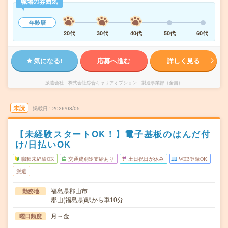
職場の雰囲気
年齢層
20代
30代
40代
50代
60代
気になる!
応募へ進む
詳しく見る
派遣会社
株式会社綜合キャリアオプション 製造事業部（全国）
未読
掲載日
2026/08/05
【未経験スタートOK！】電子基板のはんだ付
け/日払いOK
職種未経験OK
交通費別途支給あり
土日祝日が休み
WEB登録OK
派遣
福島県郡山市
勤務地
郡山(福島県)駅から車10分
月～金
曜日頻度