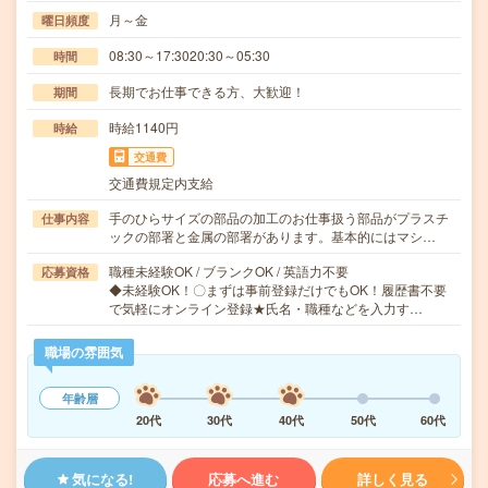
月～金
曜日頻度
08:30～17:3020:30～05:30
時間
長期でお仕事できる方、大歓迎！
期間
時給1140円
時給
交通費
交通費規定内支給
手のひらサイズの部品の加工のお仕事扱う部品がプラスチ
仕事内容
ックの部署と金属の部署があります。基本的にはマシ…
職種未経験OK / ブランクOK / 英語力不要
応募資格
◆未経験OK！〇まずは事前登録だけでもOK！履歴書不要
で気軽にオンライン登録★氏名・職種などを入力す…
職場の雰囲気
年齢層
20代
30代
40代
50代
60代
気になる!
応募へ進む
詳しく見る