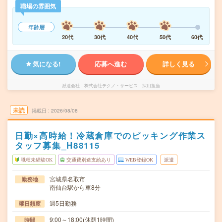
職場の雰囲気
年齢層
20代
30代
40代
50代
60代
気になる!
応募へ進む
詳しく見る
派遣会社
株式会社テクノ・サービス 採用担当
未読
掲載日
2026/08/08
日勤×高時給！冷蔵倉庫でのピッキング作業ス
タッフ募集_H88115
職種未経験OK
交通費別途支給あり
WEB登録OK
派遣
宮城県名取市
勤務地
南仙台駅から車8分
週5日勤務
曜日頻度
9:00～18:00(休憩1時間)
時間