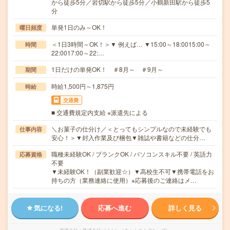
から徒歩5分／岩切駅から徒歩5分／小鶴新田駅から徒歩5
分
単発1日のみ～OK！
曜日頻度
＜1日3時間～OK！＞▼ 例えば… ▼15:00～18:0015:00～
時間
22:0017:00～22:…
1日だけの単発OK！ ＃8月～ ＃9月～
期間
時給1,500円～1,875円
時給
交通費
■ 交通費規定内支給 ※派遣先による
＼お菓子の仕分け／＜とってもシンプルなので未経験でも
仕事内容
安心！＞▼封入作業及び梱包▼雑誌や書籍などの仕分…
職種未経験OK / ブランクOK / パソコンスキル不要 / 英語力
応募資格
不要
▼未経験OK！（副業歓迎☆）▼高校生不可▼携帯電話をお
持ちの方（業務連絡に使用）※応募後のご連絡はメ…
気になる!
応募へ進む
詳しく見る