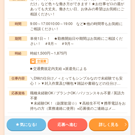
だけ」など色々な働き方ができます！★お仕事ゼロの週が
あっても大丈夫。働きたい日、お休みの希望はお気軽にご
相談ください！
9:00～17:0010:00～19:00 など■ 他の時間帯もお気軽に
時間
ご相談ください！
単発1日～！ ★勤務開始日や期間はお気軽にご相談くだ
期間
さい！ ＃8月～ ＃9月～
時給1,500円～1,875円
時給
交通費
■ 交通費規定内支給 ※派遣先による
＼DMの仕分け／＜とってもシンプルなので未経験でも安
仕事内容
心！＞▼封入作業及び梱包▼雑誌や書籍などの仕分け…
職種未経験OK / ブランクOK / パソコンスキル不要 / 英語力
応募資格
不要
▼未経験OK！（副業歓迎☆）▼高校生不可▼携帯電話をお
持ちの方（業務連絡に使用）※応募後のご連絡はメ…
気になる!
応募へ進む
詳しく見る