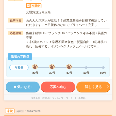
交通費
交通費規定内支給
あの大人気求人が復活！？産業廃棄物を目視で確認してい
仕事内容
ただきます。土日祝休みなのでプライベート充実し、…
職種未経験OK / ブランクOK / パソコンスキル不要 / 英語力
応募資格
不要
＜未経験OK！＞＃学歴不問＃髪色・髪型自由！○応募後の
流れ「応募する」ボタンをクリック↓メールにてw…
職場の雰囲気
年齢層
20代
30代
40代
50代
60代
気になる!
応募へ進む
詳しく見る
派遣会社
株式会社ウィルオブ・ワーク FO事業部
未読
掲載日
2026/08/08