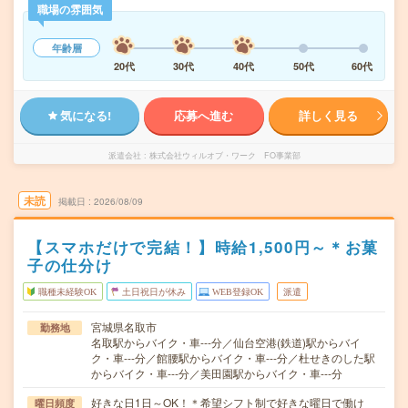
職場の雰囲気
年齢層
20代
30代
40代
50代
60代
気になる!
応募へ進む
詳しく見る
派遣会社
株式会社ウィルオブ・ワーク FO事業部
未読
掲載日
2026/08/09
【スマホだけで完結！】時給1,500円～＊お菓
子の仕分け
職種未経験OK
土日祝日が休み
WEB登録OK
派遣
宮城県名取市
勤務地
名取駅からバイク・車---分／仙台空港(鉄道)駅からバイ
ク・車---分／館腰駅からバイク・車---分／杜せきのした駅
からバイク・車---分／美田園駅からバイク・車---分
好きな日1日～OK！＊希望シフト制で好きな曜日で働け
曜日頻度