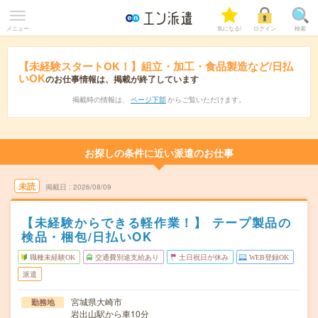
メニュー
気になる!
ログイン
検索
【未経験スタートOK！】組立・加工・食品製造など/日払
いOK
のお仕事情報は、掲載が終了しています
掲載時の情報は、
ページ下部
からご覧いただけます。
お探しの条件に近い派遣のお仕事
未読
掲載日
2026/08/09
【未経験からできる軽作業！】 テープ製品の
検品・梱包/日払いOK
職種未経験OK
交通費別途支給あり
土日祝日が休み
WEB登録OK
派遣
宮城県大崎市
勤務地
岩出山駅から車10分