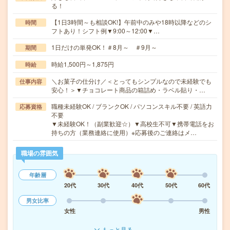
る！
【1日3時間～も相談OK!】午前中のみや18時以降などのシ
時間
フトあり！シフト例▼9:00～12:00▼…
1日だけの単発OK！＃8月～ ＃9月～
期間
時給1,500円～1,875円
時給
＼お菓子の仕分け／＜とってもシンプルなので未経験でも
仕事内容
安心！＞▼チョコレート商品の箱詰め・ラベル貼り・…
職種未経験OK / ブランクOK / パソコンスキル不要 / 英語力
応募資格
不要
▼未経験OK！（副業歓迎☆）▼高校生不可▼携帯電話をお
持ちの方（業務連絡に使用）※応募後のご連絡はメ…
職場の雰囲気
年齢層
20代
30代
40代
50代
60代
男女比率
女性
男性
もっと見る