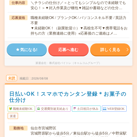
＼チラシの仕分け／＜とってもシンプルなので未経験でも
仕事内容
安心！＞▼封入作業及び梱包▼雑誌や書籍などの仕分…
職種未経験OK / ブランクOK / パソコンスキル不要 / 英語力
応募資格
不要
▼未経験OK！（副業歓迎☆）▼高校生不可▼携帯電話をお
持ちの方（業務連絡に使用）※応募後のご連絡はメ…
気になる!
応募へ進む
詳しく見る
派遣会社
株式会社バイトレ（キャムコムグループ）
未読
掲載日
2026/08/08
日払いOK！スマホでカンタン登録＊お菓子の
仕分け
職種未経験OK
交通費別途支給あり
土日祝日が休み
WEB登録OK
派遣
仙台市宮城野区
勤務地
宮城野原駅から徒歩5分／東仙台駅から徒歩5分／中野栄駅