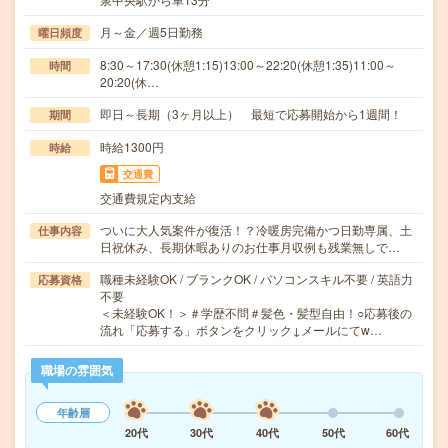
月～金／週5日勤務
曜日頻度
8:30～17:30(休憩1:15)13:00～22:20(休憩1:35)11:00～
時間
20:20(休…
即日～長期（3ヶ月以上） 最短で応募開始から1週間！
期間
時給1300円
時給
交通費
交通費規定内支給
ついに大人気案件が復活！？冷暖房完備かつ日勤専属、土
仕事内容
日祝休み、長期休暇ありのお仕事月収例も残業無しで…
職種未経験OK / ブランクOK / パソコンスキル不要 / 英語力
応募資格
不要
＜未経験OK！＞＃学歴不問＃髪色・髪型自由！○応募後の
流れ「応募する」ボタンをクリック↓メールにてw…
職場の雰囲気
年齢層
20代
30代
40代
50代
60代