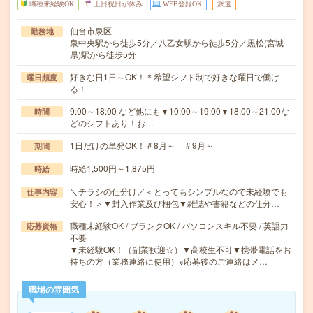
職種未経験OK
土日祝日が休み
WEB登録OK
派遣
仙台市泉区
勤務地
泉中央駅から徒歩5分／八乙女駅から徒歩5分／黒松(宮城
県)駅から徒歩5分
好きな日1日～OK！＊希望シフト制で好きな曜日で働け
曜日頻度
る！
9:00～18:00 など他にも▼10:00～19:00▼18:00～21:00な
時間
どのシフトあり！お…
1日だけの単発OK！＃8月～ ＃9月～
期間
時給1,500円～1,875円
時給
＼チラシの仕分け／＜とってもシンプルなので未経験でも
仕事内容
安心！＞▼封入作業及び梱包▼雑誌や書籍などの仕分…
職種未経験OK / ブランクOK / パソコンスキル不要 / 英語力
応募資格
不要
▼未経験OK！（副業歓迎☆）▼高校生不可▼携帯電話をお
持ちの方（業務連絡に使用）※応募後のご連絡はメ…
職場の雰囲気