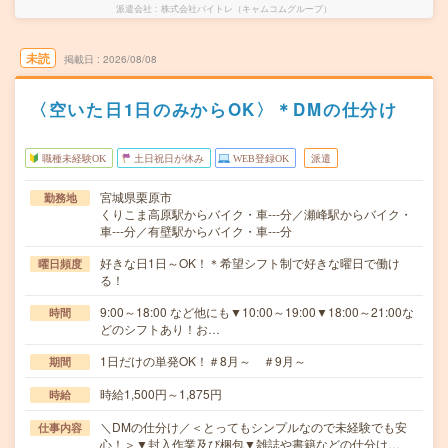
派遣会社
株式会社バイトレ（キャムコムグループ）
未読
掲載日
2026/08/08
〈空いた日1日のみからOK〉＊DMの仕分け
職種未経験OK
土日祝日が休み
WEB登録OK
派遣
宮城県栗原市
勤務地
くりこま高原駅からバイク・車---分／瀬峰駅からバイク・
車---分／有壁駅からバイク・車---分
好きな日1日～OK！＊希望シフト制で好きな曜日で働け
曜日頻度
る！
9:00～18:00 など他にも▼10:00～19:00▼18:00～21:00な
時間
どのシフトあり！お…
1日だけの単発OK！＃8月～ ＃9月～
期間
時給1,500円～1,875円
時給
＼DMの仕分け／＜とってもシンプルなので未経験でも安
仕事内容
心！＞▼封入作業及び梱包▼雑誌や書籍などの仕分け…