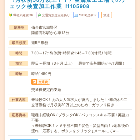
ェック検査加工作業_H105908
職種未経験OK
交通費別途支給あり
WEB登録OK
派遣
仙台市宮城野区
勤務地
陸前高砂駅から車13分
週5日勤務
曜日頻度
7:30～17:15(休憩1時間)21:45～7:30(休憩1時間)
時間
即日～長期（3ヶ月以上） 最短で応募開始から1週間！
期間
時給1450円
時給
交通費
交通費規定内支給
未経験OK！あの大人気求人が復活しました！4勤2休の二
仕事内容
交替勤務で月収例30万以上のため、ガッツリ稼ぎ…
職種未経験OK / ブランクOK / パソコンスキル不要 / 英語力
応募資格
不要
＜未経験OK！＞＃学歴不問＃髪色・髪型自由！○応募後の
流れ「応募する」ボタンをクリック↓メールにてw…