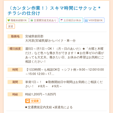
〈カンタン作業！〉スキマ時間にサクッと＊
チラシの仕分け
職種未経験OK
交通費別途支給あり
土日祝日が休み
WEB登録OK
派遣
宮城県柴田郡
勤務地
大河原(宮城県)駅からバイク・車---分
週0日～/月1日～OK！（月～日のあいだ）★「火曜と木曜
曜日頻度
だけ」など色々な働き方ができます！★お仕事ゼロの週が
あっても大丈夫。働きたい日、お休みの希望はお気軽にご
相談ください！
【1日3時間～も相談OK!】＜シフト例＞9:00～12:0010:00
時間
～15:00 12:00～17…
単発1日～！ ★勤務開始日や期間はお気軽にご相談くだ
期間
さい！ ＃8月～ ＃9月～
時給1,200円～1,625円
時給
交通費
■ 交通費規定内支給 ※派遣先による