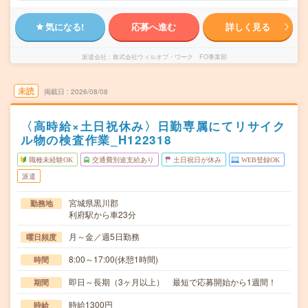
気になる!
応募へ進む
詳しく見る
派遣会社
株式会社ウィルオブ・ワーク FO事業部
未読
掲載日
2026/08/08
〈高時給×土日祝休み〉日勤専属にてリサイク
ル物の検査作業_H122318
職種未経験OK
交通費別途支給あり
土日祝日が休み
WEB登録OK
派遣
宮城県黒川郡
勤務地
利府駅から車23分
月～金／週5日勤務
曜日頻度
8:00～17:00(休憩1時間)
時間
即日～長期（3ヶ月以上） 最短で応募開始から1週間！
期間
時給1300円
時給