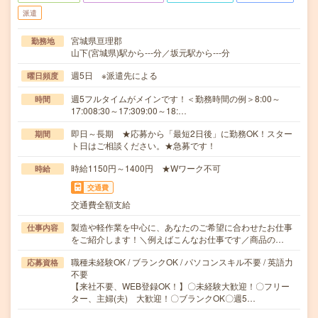
派遣
宮城県亘理郡
勤務地
山下(宮城県)駅から---分／坂元駅から---分
週5日 ※派遣先による
曜日頻度
週5フルタイムがメインです！＜勤務時間の例＞8:00～
時間
17:008:30～17:309:00～18:…
即日～長期 ★応募から「最短2日後」に勤務OK！スター
期間
ト日はご相談ください。★急募です！
時給1150円～1400円 ★Wワーク不可
時給
交通費
交通費全額支給
製造や軽作業を中心に、あなたのご希望に合わせたお仕事
仕事内容
をご紹介します！＼例えばこんなお仕事です／商品の…
職種未経験OK / ブランクOK / パソコンスキル不要 / 英語力
応募資格
不要
【来社不要、WEB登録OK！】〇未経験大歓迎！〇フリー
ター、主婦(夫) 大歓迎！〇ブランクOK〇週5…