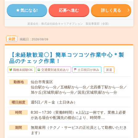
気になる!
応募へ進む
詳しく見る
派遣会社
株式会社綜合キャリアオプション 製造事業部（全国）
未読
掲載日
2026/08/09
【未経験歓迎〇】簡単コツコツ作業中心＊製
品のチェック作業！
職種未経験OK
交通費別途支給あり
土日祝日が休み
派遣
仙台市青葉区
勤務地
仙台駅から---分／五橋駅から---分／北四番丁駅から---分／
旭ケ丘(宮城県)駅から---分／国見(宮城県)駅から---分
週5日／月～金（土日休み）
曜日頻度
8:30～17:30（実働8時間）※上記は一例です。業務上必要
時間
がある場合や配属先の都合により、時間帯…
無期雇用（テクノ・サービスの正社員として勤務いただき
期間
ます）