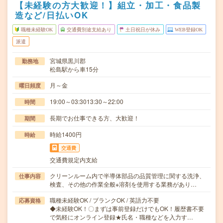
【未経験の方大歓迎！】組立・加工・食品製
造など/日払いOK
職種未経験OK
交通費別途支給あり
土日祝日が休み
WEB登録OK
派遣
宮城県黒川郡
勤務地
松島駅から車15分
月～金
曜日頻度
19:00～03:3013:30～22:00
時間
長期でお仕事できる方、大歓迎！
期間
時給1400円
時給
交通費
交通費規定内支給
クリーンルーム内で半導体部品の品質管理に関する洗浄、
仕事内容
検査、その他の作業全般※溶剤を使用する業務があり…
職種未経験OK / ブランクOK / 英語力不要
応募資格
◆未経験OK！〇まずは事前登録だけでもOK！履歴書不要
で気軽にオンライン登録★氏名・職種などを入力す…