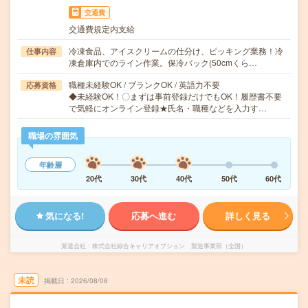
交通費
交通費規定内支給
冷凍食品、アイスクリームの仕分け、ピッキング業務！冷
仕事内容
凍倉庫内でのライン作業。保冷バック(50cmくら…
職種未経験OK / ブランクOK / 英語力不要
応募資格
◆未経験OK！〇まずは事前登録だけでもOK！履歴書不要
で気軽にオンライン登録★氏名・職種などを入力す…
職場の雰囲気
年齢層
20代
30代
40代
50代
60代
気になる!
応募へ進む
詳しく見る
派遣会社
株式会社綜合キャリアオプション 製造事業部（全国）
未読
掲載日
2026/08/08