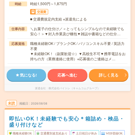
時給1,500円～1,875円
時給
交通費
■ 交通費規定内支給 ※派遣先による
＼お菓子の仕分け／＜とってもシンプルなので未経験でも
仕事内容
安心！＞▼封入作業及び梱包▼雑誌や書籍などの仕分…
職種未経験OK / ブランクOK / パソコンスキル不要 / 英語力
応募資格
不要
▼未経験OK！（副業歓迎☆）▼高校生不可▼携帯電話をお
持ちの方（業務連絡に使用）※応募後のご連絡はメ…
気になる!
応募へ進む
詳しく見る
派遣会社
株式会社バイトレ（キャムコムグループ）
未読
掲載日
2026/08/08
即払いOK！未経験でも安心＊箱詰め・検品・
盛り付けなど
職種未経験OK
交通費別途支給あり
土日祝日が休み
WEB登録OK