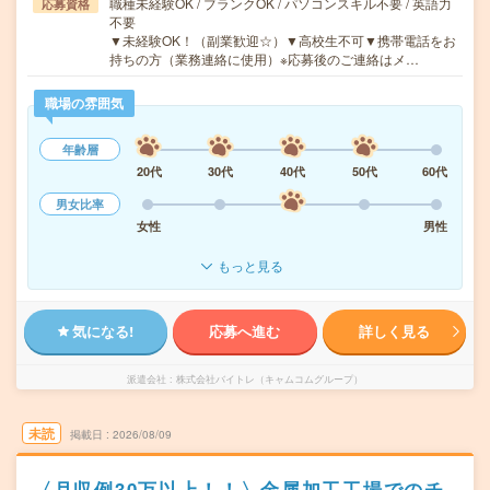
職種未経験OK / ブランクOK / パソコンスキル不要 / 英語力
応募資格
不要
▼未経験OK！（副業歓迎☆）▼高校生不可▼携帯電話をお
持ちの方（業務連絡に使用）※応募後のご連絡はメ…
職場の雰囲気
年齢層
20代
30代
40代
50代
60代
男女比率
女性
男性
もっと見る
気になる!
応募へ進む
詳しく見る
派遣会社
株式会社バイトレ（キャムコムグループ）
未読
掲載日
2026/08/09
〈月収例30万以上！！〉金属加工工場でのチ