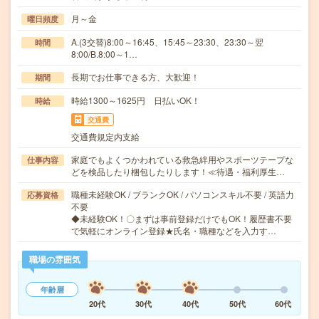
月～金
曜日頻度
A.(3交替)8:00～16:45、15:45～23:30、23:30～翌
時間
8:00/B.8:00～1…
長期でお仕事できる方、大歓迎！
期間
時給1300～1625円 日払いOK！
時給
交通費
交通費規定内支給
家庭でもよくつかわれている救急絆用やスポーツテープな
仕事内容
どを検品したり梱包したりします！≪待遇・福利厚生…
職種未経験OK / ブランクOK / パソコンスキル不要 / 英語力
応募資格
不要
◆未経験OK！〇まずは事前登録だけでもOK！履歴書不要
で気軽にオンライン登録★氏名・職種などを入力す…
職場の雰囲気
年齢層
20代
30代
40代
50代
60代