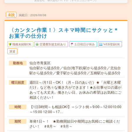
派遣会社
株式会社バイトレ（キャムコムグループ）
未読
掲載日
2026/08/08
〈カンタン作業！〉スキマ時間にサクッと＊
お菓子の仕分け
職種未経験OK
交通費別途支給あり
土日祝日が休み
WEB登録OK
派遣
仙台市青葉区
勤務地
仙台駅から徒歩5分／仙台(地下鉄)駅から徒歩5分／北仙台
駅から徒歩5分／愛子駅から徒歩5分／五橋駅から徒歩5分
週0日～/月1日～OK！（月～日のあいだ）★「火曜と木曜
曜日頻度
だけ」など色々な働き方ができます！★お仕事ゼロの週が
あっても大丈夫。働きたい日、お休みの希望はお気軽にご
相談ください！
【1日3時間～も相談OK!】＜シフト例＞9:00～12:0010:00
時間
～15:00 12:00～17…
単発1日～！ ★勤務開始日や期間はお気軽にご相談くだ
期間
さい！ ＃8月～ ＃9月～