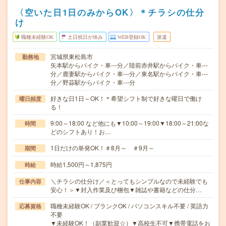
〈空いた日1日のみからOK〉＊チラシの仕分
け
職種未経験OK
土日祝日が休み
WEB登録OK
派遣
宮城県東松島市
勤務地
矢本駅からバイク・車---分／陸前赤井駅からバイク・車---
分／鹿妻駅からバイク・車---分／東名駅からバイク・車---
分／野蒜駅からバイク・車---分
好きな日1日～OK！＊希望シフト制で好きな曜日で働け
曜日頻度
る！
9:00～18:00 など他にも▼10:00～19:00▼18:00～21:00な
時間
どのシフトあり！お…
1日だけの単発OK！＃8月～ ＃9月～
期間
時給1,500円～1,875円
時給
＼チラシの仕分け／＜とってもシンプルなので未経験でも
仕事内容
安心！＞▼封入作業及び梱包▼雑誌や書籍などの仕分…
職種未経験OK / ブランクOK / パソコンスキル不要 / 英語力
応募資格
不要
▼未経験OK！（副業歓迎☆）▼高校生不可▼携帯電話をお