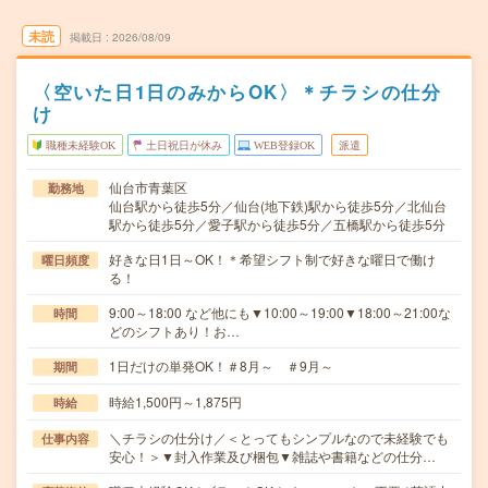
未読
掲載日
2026/08/09
〈空いた日1日のみからOK〉＊チラシの仕分
け
職種未経験OK
土日祝日が休み
WEB登録OK
派遣
仙台市青葉区
勤務地
仙台駅から徒歩5分／仙台(地下鉄)駅から徒歩5分／北仙台
駅から徒歩5分／愛子駅から徒歩5分／五橋駅から徒歩5分
好きな日1日～OK！＊希望シフト制で好きな曜日で働け
曜日頻度
る！
9:00～18:00 など他にも▼10:00～19:00▼18:00～21:00な
時間
どのシフトあり！お…
1日だけの単発OK！＃8月～ ＃9月～
期間
時給1,500円～1,875円
時給
＼チラシの仕分け／＜とってもシンプルなので未経験でも
仕事内容
安心！＞▼封入作業及び梱包▼雑誌や書籍などの仕分…