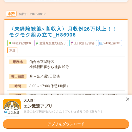
未読
掲載日
2026/08/08
〈未経験歓迎×高収入〉月収例26万以上！！
モクモク組み立て_H86906
職種未経験OK
交通費別途支給あり
土日祝日が休み
WEB登録OK
派遣
仙台市宮城野区
勤務地
小鶴新田駅から徒歩19分
月～金／週5日勤務
曜日頻度
8:00～17:00(休憩1時間)
時間
即日～長期（3ヶ月以上） 最短で応募開始から1週間！
期間
大人気！
時給1450円
エン派遣アプリ
時給
派遣のお仕事情報がたくさん！プッシュ通知で受け取ろう！
交通費
交通費規定内支給
アプリをダウンロード
トラックの荷台部分の製造を行ってもらいます。業務内容
仕事内容