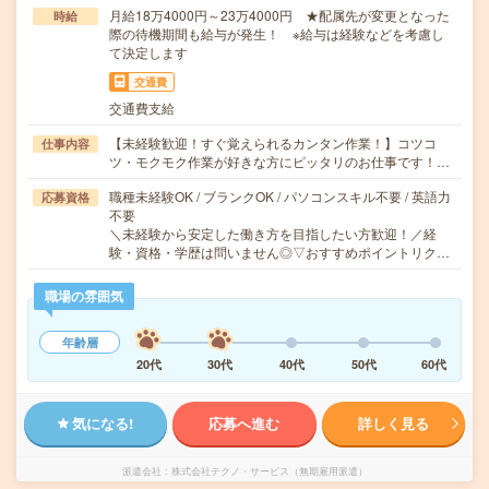
月給18万4000円～23万4000円 ★配属先が変更となった
時給
際の待機期間も給与が発生！ ※給与は経験などを考慮し
て決定します
交通費
交通費支給
【未経験歓迎！すぐ覚えられるカンタン作業！】コツコ
仕事内容
ツ・モクモク作業が好きな方にピッタリのお仕事です！…
職種未経験OK / ブランクOK / パソコンスキル不要 / 英語力
応募資格
不要
＼未経験から安定した働き方を目指したい方歓迎！／経
験・資格・学歴は問いません◎▽おすすめポイントリク…
職場の雰囲気
年齢層
20代
30代
40代
50代
60代
気になる!
応募へ進む
詳しく見る
派遣会社
株式会社テクノ・サービス（無期雇用派遣）