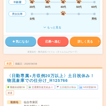
年齢層
20代
30代
40代
50代
60代
男女比率
女性
男性
もっと見る
気になる!
応募へ進む
詳しく見る
派遣会社
株式会社バイトレ（キャムコムグループ）
未読
掲載日
2026/08/08
〈日勤専属×月収例20万以上〉土日祝休み！
物流倉庫での仕分け_H125766
職種未経験OK
交通費別途支給あり
土日祝日が休み
WEB登録OK
派遣
仙台市泉区
勤務地
泉中央駅から車13分