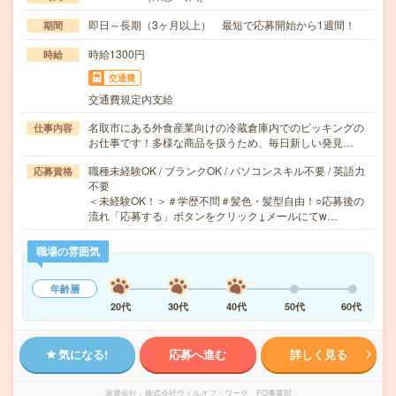
即日～長期（3ヶ月以上） 最短で応募開始から1週間！
期間
時給1300円
時給
交通費
交通費規定内支給
名取市にある外食産業向けの冷蔵倉庫内でのピッキングの
仕事内容
お仕事です！多様な商品を扱うため、毎日新しい発見…
職種未経験OK / ブランクOK / パソコンスキル不要 / 英語力
応募資格
不要
＜未経験OK！＞＃学歴不問＃髪色・髪型自由！○応募後の
流れ「応募する」ボタンをクリック↓メールにてw…
職場の雰囲気
年齢層
20代
30代
40代
50代
60代
気になる!
応募へ進む
詳しく見る
派遣会社
株式会社ウィルオブ・ワーク FO事業部