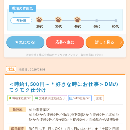
職場の雰囲気
年齢層
20代
30代
40代
50代
60代
気になる!
応募へ進む
詳しく見る
派遣会社
株式会社綜合キャリアオプション 製造事業部（全国）
未読
掲載日
2026/08/08
＜時給1,500円～＊好きな時にお仕事＞DMの
モクモク仕分け
職種未経験OK
交通費別途支給あり
WEB登録OK
派遣
仙台市青葉区
勤務地
仙台駅から徒歩5分／仙台(地下鉄)駅から徒歩5分／北仙台
駅から徒歩5分／愛子駅から徒歩5分／五橋駅から徒歩5分
週0日～/月1日～OK！（月～日のあいだ）★「土曜と日曜
曜日頻度