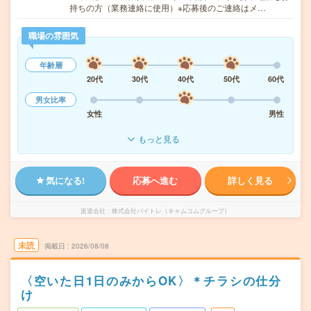
持ちの方（業務連絡に使用）※応募後のご連絡はメ…
職場の雰囲気
年齢層
20代
30代
40代
50代
60代
男女比率
女性
男性
もっと見る
気になる!
応募へ進む
詳しく見る
派遣会社
株式会社バイトレ（キャムコムグループ）
未読
掲載日
2026/08/08
〈空いた日1日のみからOK〉＊チラシの仕分
け