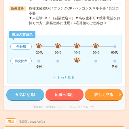
職種未経験OK / ブランクOK / パソコンスキル不要 / 英語力
応募資格
不要
▼未経験OK！（副業歓迎☆）▼高校生不可▼携帯電話をお
持ちの方（業務連絡に使用）※応募後のご連絡はメ…
職場の雰囲気
年齢層
20代
30代
40代
50代
60代
男女比率
女性
男性
もっと見る
気になる!
応募へ進む
詳しく見る
派遣会社
株式会社バイトレ（キャムコムグループ）
未読
掲載日
2026/08/08